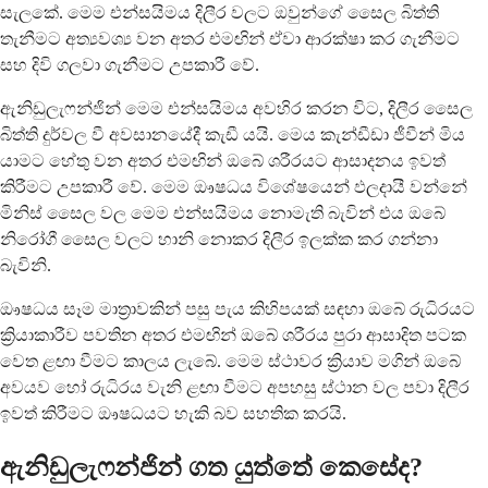
සැලකේ. මෙම එන්සයිමය දිලීර වලට ඔවුන්ගේ සෛල බිත්ති
තැනීමට අත්‍යවශ්‍ය වන අතර එමඟින් ඒවා ආරක්ෂා කර ගැනීමට
සහ දිවි ගලවා ගැනීමට උපකාරී වේ.
ඇනිඩුලැෆන්ජින් මෙම එන්සයිමය අවහිර කරන විට, දිලීර සෛල
බිත්ති දුර්වල වී අවසානයේදී කැඩී යයි. මෙය කැන්ඩීඩා ජීවීන් මිය
යාමට හේතු වන අතර එමඟින් ඔබේ ශරීරයට ආසාදනය ඉවත්
කිරීමට උපකාරී වේ. මෙම ඖෂධය විශේෂයෙන් ඵලදායී වන්නේ
මිනිස් සෛල වල මෙම එන්සයිමය නොමැති බැවින් එය ඔබේ
නිරෝගී සෛල වලට හානි නොකර දිලීර ඉලක්ක කර ගන්නා
බැවිනි.
ඖෂධය සෑම මාත්‍රාවකින් පසු පැය කිහිපයක් සඳහා ඔබේ රුධිරයට
ක්‍රියාකාරීව පවතින අතර එමඟින් ඔබේ ශරීරය පුරා ආසාදිත පටක
වෙත ළඟා වීමට කාලය ලැබේ. මෙම ස්ථාවර ක්‍රියාව මගින් ඔබේ
අවයව හෝ රුධිරය වැනි ළඟා වීමට අපහසු ස්ථාන වල පවා දිලීර
ඉවත් කිරීමට ඖෂධයට හැකි බව සහතික කරයි.
ඇනිඩුලැෆන්ජින් ගත යුත්තේ කෙසේද?