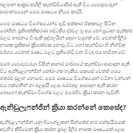
බලපාන ආක්‍රමණශීලී කැන්ඩිඩියාසිස් ඇති විට වෛද්‍යවරුන්
සාමාන්‍යයෙන් මෙම ඖෂධය නියම කරයි.
මෙම ඖෂධය විශේෂයෙන්ම දැඩි සත්කාර ඒකකවල සිටින
රෝගීන්, ප්‍රතිශක්තිකරණ පද්ධතිය දුර්වල වූ අය හෝ ප්‍රධාන සැත්කම්
වලට භාජනය වී ඇති පුද්ගලයින් සඳහා වැදගත් වේ. වෙනත් දිලීර
නාශක ප්‍රතිකාර ක්‍රියාත්මක නොවූ විට හෝ කැන්ඩීඩා හි නිශ්චිත
වර්ගය වෙනත් ඖෂධ වලට ප්‍රතිරෝධී වන විටද එය භාවිතා වේ.
ඔබේ වෛද්‍යවරයා විසින් ආහාර මාර්ගයේ කැන්ඩීඩා ආසාදන ඇති
විට ඇනිඩුලැෆන්ජින් තෝරා ගත හැකිය, කෙසේ වෙතත් මෙය
එතරම් සුලභ නොවේ. මෙම ඖෂධය විශේෂයෙන් වටිනා වන්නේ
එය ඉක්මනින් හා ඵලදායී ලෙස බරපතල ආසාදන ඇති කරන
බොහෝ කැන්ඩීඩා විශේෂ වලට එරෙහිව ක්‍රියා කරන බැවිනි.
ඇනිඩුලැෆන්ජින් ක්‍රියා කරන්නේ කෙසේද?
ඇනිඩුලැෆන්ජින් යනු බීටා-ග්ලූකන් සින්තේස් නම් එන්සයිමයක්
අවහිර කිරීමෙන් ක්‍රියා කරන ප්‍රබල දිලීර නාශක ඖෂධයක් ලෙස