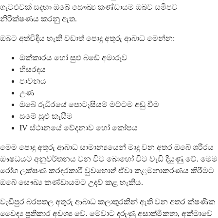
ගැටළුවක් සඳහා ඔබේ සෞඛ්‍ය කණ්ඩායම ඔබව සමීපව
නිරීක්ෂණය කරනු ඇත.
ඔබට අත්විඳිය හැකි වඩාත් පොදු අතුරු ආබාධ මෙන්න:
ඔක්කාරය හෝ සුළු බඩේ අමාරුව
හිසරදය
පාචනය
උණ
ඔබේ රුධිරයේ පොටෑසියම් මට්ටම අඩු වීම
සමේ සුළු කැසීම
IV ස්ථානයේ වේදනාව හෝ කෝපය
මෙම පොදු අතුරු ආබාධ සාමාන්‍යයෙන් මෘදු වන අතර ඔබේ ශරීරය
ඖෂධයට අනුවර්තනය වන විට බොහෝ විට වැඩි දියුණු වේ. මෙම
රෝග ලක්ෂණ කරදරකාරී වුවහොත් ඒවා කළමනාකරණය කිරීමට
ඔබේ සෞඛ්‍ය කණ්ඩායමට උදව් කළ හැකිය.
වැඩිපුර බරපතල අතුරු ආබාධ කලාතුරකින් ඇති වන අතර ක්ෂණික
වෛද්‍ය ප්‍රතිකාර අවශ්‍ය වේ. මේවාට දරුණු අසාත්මිකතා, අක්මාවේ