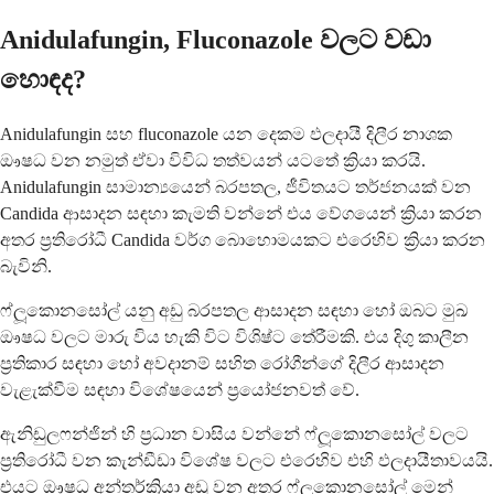
Anidulafungin, Fluconazole වලට වඩා
හොඳද?
Anidulafungin සහ fluconazole යන දෙකම ඵලදායී දිලීර නාශක
ඖෂධ වන නමුත් ඒවා විවිධ තත්වයන් යටතේ ක්‍රියා කරයි.
Anidulafungin සාමාන්‍යයෙන් බරපතල, ජීවිතයට තර්ජනයක් වන
Candida ආසාදන සඳහා කැමති වන්නේ එය වේගයෙන් ක්‍රියා කරන
අතර ප්‍රතිරෝධී Candida වර්ග බොහොමයකට එරෙහිව ක්‍රියා කරන
බැවිනි.
ෆ්ලූකොනසෝල් යනු අඩු බරපතල ආසාදන සඳහා හෝ ඔබට මුඛ
ඖෂධ වලට මාරු විය හැකි විට විශිෂ්ට තේරීමකි. එය දිගු කාලීන
ප්‍රතිකාර සඳහා හෝ අවදානම් සහිත රෝගීන්ගේ දිලීර ආසාදන
වැළැක්වීම සඳහා විශේෂයෙන් ප්‍රයෝජනවත් වේ.
ඇනිඩුලෆන්ජින් හි ප්‍රධාන වාසිය වන්නේ ෆ්ලූකොනසෝල් වලට
ප්‍රතිරෝධී වන කැන්ඩීඩා විශේෂ වලට එරෙහිව එහි ඵලදායීතාවයයි.
එයට ඖෂධ අන්තර්ක්‍රියා අඩු වන අතර ෆ්ලූකොනසෝල් මෙන්