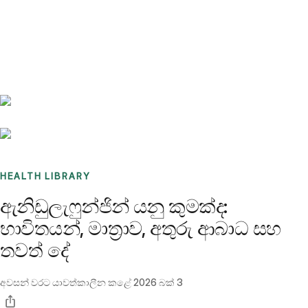
Benchmarks
Stories
FAQ
Sign up / Log in
HEALTH LIBRARY
ඇනිඩුලැෆුන්ජින් යනු කුමක්ද:
භාවිතයන්, මාත්‍රාව, අතුරු ආබාධ සහ
තවත් දේ
අවසන් වරට යාවත්කාලීන කළේ
2026 බක් 3