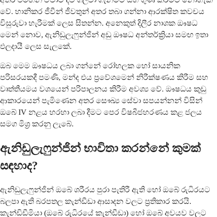
වේ. හානිකර ජීවීන් ජීවතුන් අතර තබා ගන්නා ආරක්ෂිත කවචය
විසුරුවා හැරීමක් ලෙස සිතන්න. අනෙකුත් දිලීර නාශක ඖෂධ
මෙන් නොව, ඇනිඩුලැෆුන්ජින් අඩු ඖෂධ අන්තර්ක්‍රියා සමඟ ඉතා
ඵලදායී ලෙස සැලකේ.
ඔබ මෙම ඖෂධය ලබා ගන්නේ රෝහලක හෝ සායනික
පරිසරයකදී පමණි, මන්ද එය ප්‍රවේශමෙන් නිරීක්ෂණය කිරීම සහ
වෘත්තීයමය වශයෙන් පරිපාලනය කිරීම අවශ්‍ය වේ. ඖෂධය කුඩු
ආකාරයෙන් පැමිණෙන අතර සෞඛ්‍ය සේවා සපයන්නන් විසින්
ඔබේ IV නළය හරහා ලබා දීමට පෙර විෂබීජහරණය කළ ජලය
සමග මිශ්‍ර කරනු ලැබේ.
ඇනිඩුලැෆුන්ජින් භාවිතා කරන්නේ කුමක්
සඳහාද?
ඇනිඩුලැෆුන්ජින් ඔබේ ශරීරය පුරා පැතිරී ඇති හෝ ඔබේ රුධිරයට
බලපා ඇති බරපතල කැන්ඩීඩා ආසාදන වලට ප්‍රතිකාර කරයි.
කැන්ඩිඩීමියා (ඔබේ රුධිරයේ කැන්ඩීඩා) හෝ ඔබේ අවයව වලට