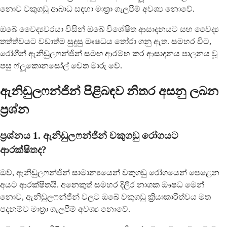
නොව වකුගඩු ආබාධ සඳහා මාත්‍රා ගැලපීම් අවශ්‍ය නොවේ.
ඔබේ වෛද්‍යවරයා විසින් ඔබේ විශේෂිත ආසාදනයට සහ වෛද්‍ය
තත්ත්වයට වඩාත්ම සුදුසු ඖෂධය තෝරා ගනු ඇත. සමහර විට,
රෝගීන් ඇනිඩුලෆන්ජින් සමඟ ආරම්භ කර ආසාදනය පාලනය වූ
පසු ෆ්ලූකොනසෝල් වෙත මාරු වේ.
ඇනිඩුලෆන්ජින් පිළිබඳව නිතර අසනු ලබන
ප්‍රශ්න
ප්‍රශ්නය 1. ඇනිඩුලෆන්ජින් වකුගඩු රෝගයට
ආරක්ෂිතද?
ඔව්, ඇනිඩුලෆන්ජින් සාමාන්‍යයෙන් වකුගඩු රෝගයෙන් පෙළෙන
අයට ආරක්ෂිතයි. අනෙකුත් සමහර දිලීර නාශක ඖෂධ මෙන්
නොව, ඇනිඩුලෆන්ජින් වලට ඔබේ වකුගඩු ක්‍රියාකාරිත්වය මත
පදනම්ව මාත්‍රා ගැලපීම් අවශ්‍ය නොවේ.