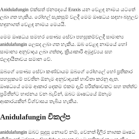
Anidulafungin එක්සත් ජනපදයේ Eraxis යන වෙළඳ නාමය යටතේ
ලබා ගත හැකිය. රෝහල් සැකසුම් වලදී මෙම ඖෂධය සඳහා බහුලව
හඳුනාගත් වෙළඳ නාමය මෙයයි.
මෙම ඖෂධය සමහර සෞඛ්‍ය සේවා පහසුකම්වලදී සාමාන්‍ය
anidulafungin ලෙසද ලබා ගත හැකිය. ඔබ වෙළඳ නාමයේ හෝ
සාමාන්‍ය අනුවාදය ලබා ගත්තද, ක්‍රියාකාරී අමුද්‍රව්‍යය සහ
ඵලදායීතාවය සමාන වේ.
ඔබගේ සෞඛ්‍ය සේවා කණ්ඩායම ඔබගේ රෝහලේ හෝ ප්‍රතිකාර
පහසුකමේ පවතින ඕනෑම අනුවාදයක් භාවිතා කරනු ඇත.
ඖෂධයේ මෙම ආකාර දෙකම එකම දැඩි පරීක්ෂාවකට සහ තත්ත්ව
ප්‍රමිතීන්ට භාජනය වන බැවින්, ඔබට ඖෂධයේ ඕනෑම
ආකාරයකින් විශ්වාසය තැබිය හැකිය.
Anidulafungin විකල්ප
anidulafungin ඔබට සුදුසු නොවේ නම්, වෙනත් දිලීර නාශක ඖෂධ