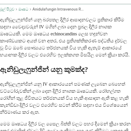
මුල් පිටුව
ඖෂධ
Anidulafungin Intravenous Route
ඇනිඩුලැෆුන්ජින් යනු බරපතල දිලීර ආසාදනවලට ප්‍රතිකාර කිරීම
සඳහා වෛද්‍යවරුන් IV මගින් ලබා දෙන ප්‍රබල දිලීර නාශක
ඖෂධයකි. මෙම ඖෂධය echinocandins ලෙස හඳුන්වන
කාණ්ඩයකට අයත් වන අතර, එය ප්‍රතිශක්තිකරණ පද්ධතිය දුර්වල
වූ විට ඔබේ සෞඛ්‍යයට තර්ජනයක් විය හැකි ඇතැම් ආකාරයේ
භයානක දිලීර වලට එරෙහිව ඉලක්කගත මිසයිල මෙන් ක්‍රියා කරයි.
ඇනිඩුලැෆුන්ජින් යනු කුමක්ද?
ඇනිඩුලැෆුන්ජින් යනු IV ආකාරයෙන් පමණක් ලැබෙන බෙහෙත්
වට්ටෝරුවකින් ලබා දෙන දිලීර නාශක ඖෂධයකි. රෝහල්ගත
රෝගීන් තුළ ජීවිතයට තර්ජනයක් විය හැකි ආසාදන ඇති කළ හැකි
කැන්ඩීඩා දිලීර වලට එරෙහිව සටන් කිරීම සඳහා එය විශේෂයෙන්
නිර්මාණය කර ඇත.
මෙම ඖෂධය දිලීර වල සෛල බිත්ති වලට පහර දීමෙන් ක්‍රියා කරන
අතර එමඟින් ඒවාට දිවි ගලවා ගැනීමට සහ ගුණ කිරීමට නොහැකි