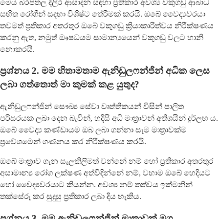
මෙය බරපතල දිලීර ආසාදන සඳහා ප්‍රතිකාර අවශ්‍ය වකුගඩු ආබාධ
සහිත රෝගීන් සඳහා විශිෂ්ට තේරීමක් කරයි. ඔබේ වෛද්‍යවරයා
තවමත් ප්‍රතිකාර අතරතුර ඔබේ වකුගඩු ක්‍රියාකාරිත්වය නිරීක්ෂණය
කරනු ඇත, නමුත් ඖෂධයම සාමාන්‍යයෙන් වකුගඩු වලට හානි
නොකරයි.
ප්‍රශ්නය 2. මම හිතාමතාම ඇනිඩුලෆන්ජින් අධික ලෙස
ලබා ගත්තොත් මා කුමක් කළ යුතුද?
ඇනිඩුලෆන්ජින් සෞඛ්‍ය සේවා වෘත්තිකයන් විසින් පාලිත
පරිසරයක ලබා දෙන බැවින්, හදිසි අධි මාත්‍රාවන් අතිශයින් දුර්ලභ ය.
ඔබේ වෛද්‍ය කණ්ඩායම ඔබ ලබා ගන්නා සෑම මාත්‍රාවක්ම
ප්‍රවේශමෙන් ගණනය කර නිරීක්ෂණය කරයි.
ඔබේ මාත්‍රාව ගැන සැලකිලිමත් වන්නේ නම් හෝ ප්‍රතිකාර අතරතුර
අසාමාන්‍ය රෝග ලක්ෂණ අත්විඳින්නේ නම්, වහාම ඔබේ හෙදියට
හෝ වෛද්‍යවරයාට කියන්න. අවශ්‍ය නම් තත්වය ඉක්මනින්
තක්සේරු කර සුදුසු ප්‍රතිකාර ලබා දිය හැකිය.
ප්‍රශ්නය 3. මම ඇනිඩුලෆන්ජින් මාත්‍රාවක් මග