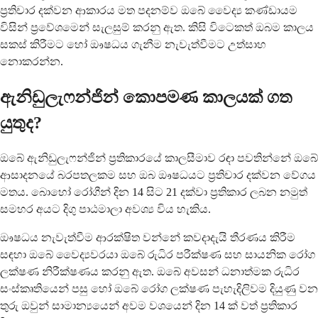
ප්‍රතිචාර දක්වන ආකාරය මත පදනම්ව ඔබේ වෛද්‍ය කණ්ඩායම
විසින් ප්‍රවේශමෙන් සැලසුම් කරනු ඇත. කිසි විටෙකත් ඔබම කාලය
සකස් කිරීමට හෝ ඖෂධය ගැනීම නැවැත්වීමට උත්සාහ
නොකරන්න.
ඇනිඩුලැෆන්ජින් කොපමණ කාලයක් ගත
යුතුද?
ඔබේ ඇනිඩුලැෆන්ජින් ප්‍රතිකාරයේ කාලසීමාව රඳා පවතින්නේ ඔබේ
ආසාදනයේ බරපතලකම සහ ඔබ ඖෂධයට ප්‍රතිචාර දක්වන වේගය
මතය. බොහෝ රෝගීන් දින 14 සිට 21 දක්වා ප්‍රතිකාර ලබන නමුත්
සමහර අයට දිගු පාඨමාලා අවශ්‍ය විය හැකිය.
ඖෂධය නැවැත්වීම ආරක්ෂිත වන්නේ කවදාදැයි තීරණය කිරීම
සඳහා ඔබේ වෛද්‍යවරයා ඔබේ රුධිර පරීක්ෂණ සහ සායනික රෝග
ලක්ෂණ නිරීක්ෂණය කරනු ඇත. ඔබේ අවසන් ධනාත්මක රුධිර
සංස්කෘතියෙන් පසු හෝ ඔබේ රෝග ලක්ෂණ පැහැදිලිවම දියුණු වන
තුරු ඔවුන් සාමාන්‍යයෙන් අවම වශයෙන් දින 14 ක් වත් ප්‍රතිකාර