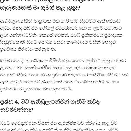
හැරුණහොත් මා කුමක් කළ යුතුද?
ඇනිඩුලැෆන්ජින් මාත්‍රාවක් මඟ හැරී යාම සිදුවීමට ඇති ඉඩකඩ
අඩුය, මන්ද ඔබ එය රෝහල් පරිසරයකදී ඉතා සැලසුම් සහගතව
ලබා ගන්නා බැවිනි. කෙසේ වෙතත්, ඔබේ ප්‍රතිකාරයේ ප්‍රමාදයක්
සිදුවුවහොත්, ඔබේ සෞඛ්‍ය සේවා කණ්ඩායම විසින් හොඳම
ප්‍රවේශය තීරණය කරනු ඇත.
ඔබේ වෛද්‍ය කණ්ඩායම විසින් ඖෂධයේ සම්පූර්ණ මාත්‍රාව ඔබට
ලැබෙන බව සහතික කිරීම සඳහා පසුකාලීන මාත්‍රාවල කාලය
වෙනස් කිරීමට හෝ ඔබේ ප්‍රතිකාර කාලය තරමක් දීර්ඝ කිරීමට ඉඩ
ඇත. ඔවුන් මෙම තීරණ ගන්නේ ඔබේ විශේෂිත තත්ත්වය සහ
ප්‍රතිකාරයට ප්‍රතිචාරය මත පදනම්වයි.
ප්‍රශ්න 4. මට ඇනිඩුලැෆන්ජින් ගැනීම කවදා
නවත්වන්නද?
ඔබේ වෛද්‍යවරයා විසින් එය ආරක්ෂිත බව තීරණය කළ විට
පමණක් ඔබ ඇනිඩුලැෆන්ජින් ගැනීම නැවැත්විය යුතුය. මෙම