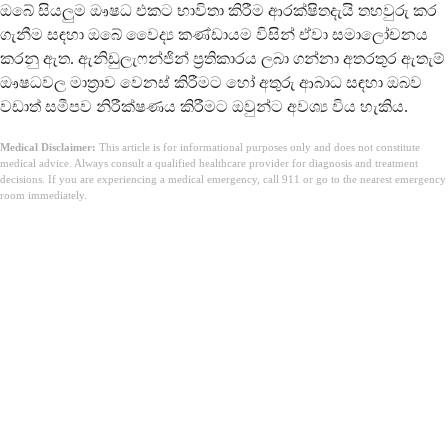
ඔබේ සියලුම ඖෂධ එකට භාවිතා කිරීම ආරක්ෂිතදැයි තහවුරු කර
ගැනීම සඳහා ඔබේ වෛද්‍ය කණ්ඩායම විසින් ඒවා සමාලෝචනය
කරනු ඇත. ඇනිඩුලැෆන්ජින් ප්‍රතිකාරය ලබා ගන්නා අතරතුර ඇතැම්
ඖෂධවල මාත්‍රාව වෙනස් කිරීමට හෝ අතුරු ආබාධ සඳහා ඔබව
වඩාත් සමීපව නිරීක්ෂණය කිරීමට ඔවුන්ට අවශ්‍ය විය හැකිය.
Medical Disclaimer:
This article is for informational purposes only and does not constitute
medical advice. Always consult a qualified healthcare provider for diagnosis and treatment
decisions. If you are experiencing a medical emergency, call 911 or go to the nearest emergency
room immediately.