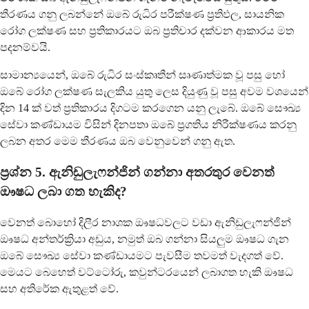
තීරණය ගනු ලබන්නේ ඔබේ රුධිර පරීක්ෂණ ප්‍රතිඵල, සායනික
රෝග ලක්ෂණ සහ ප්‍රතිකාරයට ඔබ ප්‍රතිචාර දක්වන ආකාරය මත
පදනම්වයි.
සාමාන්‍යයෙන්, ඔබේ රුධිර සංස්කෘතීන් සෘණාත්මක වූ පසු හෝ
ඔබේ රෝග ලක්ෂණ සැලකිය යුතු ලෙස දියුණු වූ පසු අවම වශයෙන්
දින 14 ක් වත් ප්‍රතිකාරය දිගටම කරගෙන යනු ලැබේ. ඔබේ සෞඛ්‍ය
සේවා කණ්ඩායම විසින් දිනපතා ඔබේ ප්‍රගතිය නිරීක්ෂණය කරනු
ලබන අතර මෙම තීරණය ඔබ වෙනුවෙන් ගනු ඇත.
ප්‍රශ්න 5. ඇනිඩුලැෆන්ජින් ගන්නා අතරතුර වෙනත්
ඖෂධ ලබා ගත හැකිද?
වෙනත් බොහෝ දිලීර නාශක ඖෂධවලට වඩා ඇනිඩුලැෆන්ජින්
ඖෂධ අන්තර්ක්‍රියා අඩුය, නමුත් ඔබ ගන්නා සියලුම ඖෂධ ගැන
ඔබේ සෞඛ්‍ය සේවා කණ්ඩායමට පැවසීම තවමත් වැදගත් වේ.
මෙයට බෙහෙත් වට්ටෝරු, කවුන්ටරයෙන් ලබාගත හැකි ඖෂධ
සහ අතිරේක ඇතුළත් වේ.