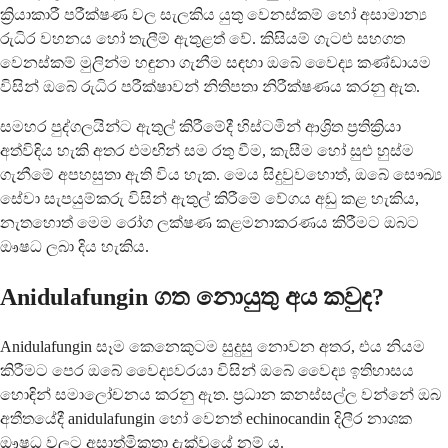
ක්‍රියාකාරී පරීක්ෂණ වල සැලකිය යුතු වෙනස්කම් හෝ අසාමාන්‍ය
රුධිර වහනය හෝ තැලීම් ඇතුළත් වේ. කිසියම් ගැටළු සහගත
වෙනස්කම් මුලින්ම හඳුනා ගැනීම සඳහා ඔබේ වෛද්‍ය කණ්ඩායම
විසින් ඔබේ රුධිර පරීක්ෂාවන් නිතිපතා නිරීක්ෂණය කරනු ඇත.
සමහර පුද්ගලයින්ට ඇතුල් කිරීමේදී හිස්ටමින් ආශ්‍රිත ප්‍රතික්‍රියා
අත්විඳිය හැකි අතර එමඟින් සම රතු වීම, කැසීම හෝ සුළු හුස්ම
ගැනීමේ අපහසුතා ඇති විය හැක. මෙය සිදුවුවහොත්, ඔබේ සෞඛ්‍ය
සේවා සැපයුම්කරු විසින් ඇතුල් කිරීමේ වේගය අඩු කළ හැකිය,
නැතහොත් මෙම රෝග ලක්ෂණ කළමනාකරණය කිරීමට ඔබට
ඖෂධ ලබා දිය හැකිය.
Anidulafungin ගත නොයුතු අය කවුද?
Anidulafungin සෑම කෙනෙකුටම සුදුසු නොවන අතර, එය නියම
කිරීමට පෙර ඔබේ වෛද්‍යවරයා විසින් ඔබේ වෛද්‍ය ඉතිහාසය
හොඳින් සමාලෝචනය කරනු ඇත. ප්‍රධාන කනස්සල්ල වන්නේ ඔබ
අතීතයේදී anidulafungin හෝ වෙනත් echinocandin දිලීර නාශක
ඖෂධ වලට අසාත්මිකතා දැක්වූයේ නම් ය.