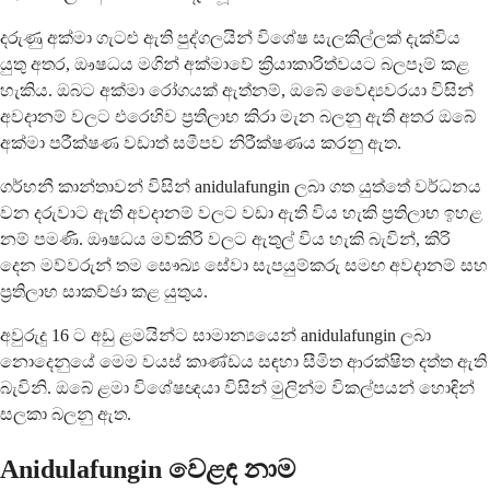
දරුණු අක්මා ගැටළු ඇති පුද්ගලයින් විශේෂ සැලකිල්ලක් දැක්විය
යුතු අතර, ඖෂධය මගින් අක්මාවේ ක්‍රියාකාරිත්වයට බලපෑම් කළ
හැකිය. ඔබට අක්මා රෝගයක් ඇත්නම්, ඔබේ වෛද්‍යවරයා විසින්
අවදානම් වලට එරෙහිව ප්‍රතිලාභ කිරා මැන බලනු ඇති අතර ඔබේ
අක්මා පරීක්ෂණ වඩාත් සමීපව නිරීක්ෂණය කරනු ඇත.
ගර්භනී කාන්තාවන් විසින් anidulafungin ලබා ගත යුත්තේ වර්ධනය
වන දරුවාට ඇති අවදානම් වලට වඩා ඇති විය හැකි ප්‍රතිලාභ ඉහළ
නම් පමණි. ඖෂධය මව්කිරි වලට ඇතුල් විය හැකි බැවින්, කිරි
දෙන මව්වරුන් තම සෞඛ්‍ය සේවා සැපයුම්කරු සමඟ අවදානම් සහ
ප්‍රතිලාභ සාකච්ඡා කළ යුතුය.
අවුරුදු 16 ට අඩු ළමයින්ට සාමාන්‍යයෙන් anidulafungin ලබා
නොදෙනුයේ මෙම වයස් කාණ්ඩය සඳහා සීමිත ආරක්ෂිත දත්ත ඇති
බැවිනි. ඔබේ ළමා විශේෂඥයා විසින් මුලින්ම විකල්පයන් හොඳින්
සලකා බලනු ඇත.
Anidulafungin වෙළඳ නාම