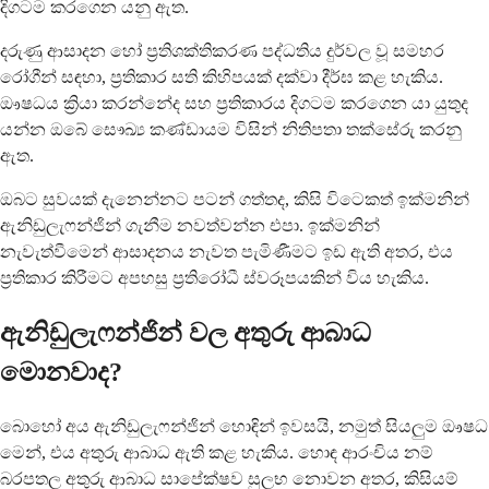
දිගටම කරගෙන යනු ඇත.
දරුණු ආසාදන හෝ ප්‍රතිශක්තිකරණ පද්ධතිය දුර්වල වූ සමහර
රෝගීන් සඳහා, ප්‍රතිකාර සති කිහිපයක් දක්වා දීර්ඝ කළ හැකිය.
ඖෂධය ක්‍රියා කරන්නේද සහ ප්‍රතිකාරය දිගටම කරගෙන යා යුතුද
යන්න ඔබේ සෞඛ්‍ය කණ්ඩායම විසින් නිතිපතා තක්සේරු කරනු
ඇත.
ඔබට සුවයක් දැනෙන්නට පටන් ගත්තද, කිසි විටෙකත් ඉක්මනින්
ඇනිඩුලැෆන්ජින් ගැනීම නවත්වන්න එපා. ඉක්මනින්
නැවැත්වීමෙන් ආසාදනය නැවත පැමිණීමට ඉඩ ඇති අතර, එය
ප්‍රතිකාර කිරීමට අපහසු ප්‍රතිරෝධී ස්වරූපයකින් විය හැකිය.
ඇනිඩුලැෆන්ජින් වල අතුරු ආබාධ
මොනවාද?
බොහෝ අය ඇනිඩුලැෆන්ජින් හොඳින් ඉවසයි, නමුත් සියලුම ඖෂධ
මෙන්, එය අතුරු ආබාධ ඇති කළ හැකිය. හොඳ ආරංචිය නම්
බරපතල අතුරු ආබාධ සාපේක්ෂව සුලභ නොවන අතර, කිසියම්