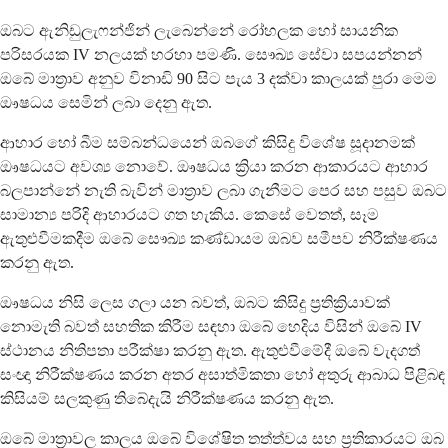
ඔබට ඇනිඩුලැෆන්ජින් ලැබෙන්නේ රෝහලක හෝ සායනික
පරිසරයක IV නලයක් හරහා පමණි. සෞඛ්‍ය සේවා සපයන්නන්
ඔබේ මාත්‍රාව අනුව විනාඩි 90 සිට පැය 3 දක්වා කාලයක් පුරා මෙම
ඖෂධය සෙමින් ලබා දෙනු ඇත.
ආහාර හෝ බීම සම්බන්ධයෙන් ඔබගේ කිසිදු විශේෂ සූදානමක්
ඖෂධයට අවශ්‍ය නොවේ. ඖෂධය ක්‍රියා කරන ආකාරයට ආහාර
බලපාන්නේ නැති බැවින් මාත්‍රාව ලබා ගැනීමට පෙර සහ පසුව ඔබට
සාමාන්‍ය පරිදි ආහාරයට ගත හැකිය. කෙසේ වෙතත්, සෑම
ඇතුළුවීමකදීම ඔබේ සෞඛ්‍ය කණ්ඩායම ඔබව සමීපව නිරීක්ෂණය
කරනු ඇත.
ඖෂධය නිසි ලෙස ගලා යන බවත්, ඔබට කිසිදු ප්‍රතික්‍රියාවක්
නොමැති බවත් සහතික කිරීම සඳහා ඔබේ හෙදිය විසින් ඔබේ IV
ස්ථානය නිතිපතා පරීක්ෂා කරනු ඇත. ඇතුළුවීමේදී ඔබේ වැදගත්
සංඥා නිරීක්ෂණය කරන අතර අසාත්මිකතා හෝ අතුරු ආබාධ පිළිබඳ
කිසියම් සලකුණු තිබේදැයි නිරීක්ෂණය කරනු ඇත.
ඔබේ මාත්‍රාවල කාලය ඔබේ විශේෂිත තත්ත්වය සහ ප්‍රතිකාරයට ඔබ