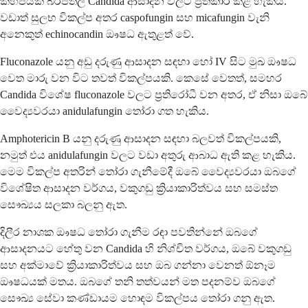
කිහිපයක් බරපතල Candida ආසාදන වලට ප්‍රතිකාර කළ හැකිය.
වඩාත් සුලභ විකල්ප අතර caspofungin සහ micafungin වැනි
අනෙකුත් echinocandin ඖෂධ ඇතුළත් වේ.
Fluconazole යනු අඩු දරුණු ආසාදන සඳහා හෝ IV සිට මුඛ ඖෂධ
වෙත මාරු වන විට තවත් විකල්පයකි. කෙසේ වෙතත්, සමහර
Candida විශේෂ fluconazole වලට ප්‍රතිරෝධී වන අතර, ඒ නිසා ඔබේ
වෛද්‍යවරයා anidulafungin තෝරා ගත හැකිය.
Amphotericin B යනු දරුණු ආසාදන සඳහා බලවත් විකල්පයකි,
නමුත් එය anidulafungin වලට වඩා අතුරු ආබාධ ඇති කළ හැකිය.
මෙම විකල්ප අතරින් තෝරා ගැනීමේදී ඔබේ වෛද්‍යවරයා ඔබගේ
විශේෂිත ආසාදන වර්ගය, වකුගඩු ක්‍රියාකාරිත්වය සහ සමස්ත
සෞඛ්‍යය සලකා බලනු ඇත.
දිලීර නාශක ඖෂධ තෝරා ගැනීම රඳා පවතින්නේ ඔබගේ
ආසාදනයට හේතු වන Candida හි නිශ්චිත වර්ගය, ඔබේ වකුගඩු
සහ අක්මාවේ ක්‍රියාකාරිත්වය සහ ඔබ ගන්නා වෙනත් ඕනෑම
ඖෂධයක් මතය. ඔබගේ තනි තත්වයන් මත පදනම්ව ඔබගේ
සෞඛ්‍ය සේවා කණ්ඩායම හොඳම විකල්පය තෝරා ගනු ඇත.