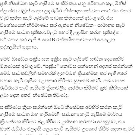
ප්‍රති-නිෂේධක කැටි ගැසීමේ සංකීර්ණය යනු පරිත්‍යාග කළ මිනිස්
ප්ලාස්මා වලින් සාදන ලද රුධිර නිෂ්පාදනයක් වන අතර එය එකට
වැඩ කරන කැටි ගැසීමේ සාධක කිහිපයක් අඩංගු වේ. එය
විශේෂයෙන් නිර්මාණය කර ඇත්තේ නිෂේධක - සාමාන්‍ය කැටි
ගැසීමේ සාධක ප්‍රතිකාරවලට පහර දී උදාසීන කරන ප්‍රතිදේහ -
වර්ධනය කර ඇති A හෝ B රක්තහීනතාවයෙන් පෙළෙන
පුද්ගලයින් සඳහාය.
මෙම ඖෂධය සක්‍රීය සහ අක්‍රිය කැටි ගැසීමේ සාධක දෙකෙහිම
මිශ්‍රණයක් අඩංගු වේ. “සක්‍රීය” කොටස යන්නෙන් අදහස් කරන්නේ
මෙම සාධකවලින් සමහරක් දැනටමත් ක්‍රියාත්මක කර ඇති අතර
වහාම කැටි ගැසීමට උපකාර කිරීමට සූදානම් බවයි. මෙය ඔබේ
රුධිරයට කැටි ගැසීමේ ක්‍රියාවලිය ආරම්භ කිරීමට ක්‍රම කිහිපයක්
ලබා දෙන අතර, නිෂේධක තිබුණද.
සංකීර්ණය ක්‍රියා කරන්නේ ඔබේ නිෂේධක අවහිර කරන කැටි
ගැසීමේ සාධක මඟ හැරීමෙනි. සාමාන්‍ය කැටි ගැසීමේ මාර්ගය
ක්‍රියාත්මක කිරීමට බල කිරීමට උත්සාහ කරනවා වෙනුවට, එය
ඔබේ රුධිරය ඵලදායී ලෙස කැටි ගැසීමට උපකාර කිරීම සඳහා ගැටළු