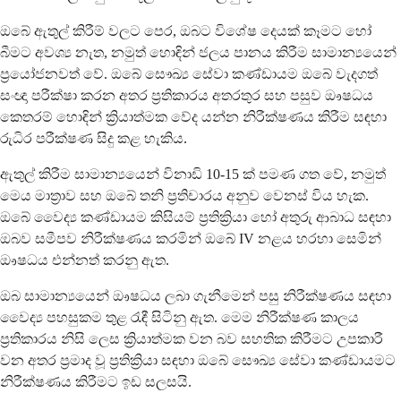
ඔබේ ඇතුල් කිරීම් වලට පෙර, ඔබට විශේෂ දෙයක් කෑමට හෝ
බීමට අවශ්‍ය නැත, නමුත් හොඳින් ජලය පානය කිරීම සාමාන්‍යයෙන්
ප්‍රයෝජනවත් වේ. ඔබේ සෞඛ්‍ය සේවා කණ්ඩායම ඔබේ වැදගත්
සංඥා පරීක්ෂා කරන අතර ප්‍රතිකාරය අතරතුර සහ පසුව ඖෂධය
කෙතරම් හොඳින් ක්‍රියාත්මක වේද යන්න නිරීක්ෂණය කිරීම සඳහා
රුධිර පරීක්ෂණ සිදු කළ හැකිය.
ඇතුල් කිරීම සාමාන්‍යයෙන් විනාඩි 10-15 ක් පමණ ගත වේ, නමුත්
මෙය මාත්‍රාව සහ ඔබේ තනි ප්‍රතිචාරය අනුව වෙනස් විය හැක.
ඔබේ වෛද්‍ය කණ්ඩායම කිසියම් ප්‍රතික්‍රියා හෝ අතුරු ආබාධ සඳහා
ඔබව සමීපව නිරීක්ෂණය කරමින් ඔබේ IV නළය හරහා සෙමින්
ඖෂධය එන්නත් කරනු ඇත.
ඔබ සාමාන්‍යයෙන් ඖෂධය ලබා ගැනීමෙන් පසු නිරීක්ෂණය සඳහා
වෛද්‍ය පහසුකම තුළ රැඳී සිටිනු ඇත. මෙම නිරීක්ෂණ කාලය
ප්‍රතිකාරය නිසි ලෙස ක්‍රියාත්මක වන බව සහතික කිරීමට උපකාරී
වන අතර ප්‍රමාද වූ ප්‍රතික්‍රියා සඳහා ඔබේ සෞඛ්‍ය සේවා කණ්ඩායමට
නිරීක්ෂණය කිරීමට ඉඩ සලසයි.