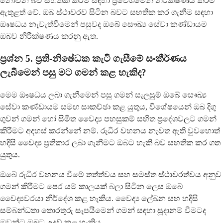
නොවන බව සහතික කිරීම සඳහා ප්‍රවේශමෙන් නිරීක්ෂණය කිරීම
ඇතුළත් වේ. ඔබ ස්ථාවරව සිටින බවට සහතික කර ගැනීම සඳහා
ඖෂධය නැවැත්වීමෙන් පසුවද ඔබේ සෞඛ්‍ය සේවා කණ්ඩායම
ඔබව නිරීක්ෂණය කරනු ඇත.
ප්‍රශ්න 5. ප්‍රති-නිෂේධක කැටි ගැසීමේ සංකීර්ණය
ලැබීමෙන් පසු මට ගමන් කළ හැකිද?
මෙම ඖෂධය ලබා ගැනීමෙන් පසු ගමන් සැලසුම් ඔබේ සෞඛ්‍ය
සේවා කණ්ඩායම සමඟ සාකච්ඡා කළ යුතුය, විශේෂයෙන් ඔබ දිගු
ගුවන් ගමන් හෝ සීමිත වෛද්‍ය පහසුකම් සහිත ප්‍රදේශවලට ගමන්
කිරීමට අදහස් කරන්නේ නම්. රුධිර වහනය නැවත ඇති වුවහොත්
හදිසි වෛද්‍ය ප්‍රතිකාර ලබා ගැනීමට ඔබට හැකි බව සහතික කර ගත
යුතුය.
ඔබේ රුධිර වහනය වීමේ තත්ත්වය සහ සමස්ත ස්ථාවරත්වය අනුව
ගමන් කිරීමට පෙර යම් කාලයක් බලා සිටින ලෙස ඔබේ
වෛද්‍යවරයා නිර්දේශ කළ හැකිය. වෛද්‍ය ලේඛන සහ හදිසි
සම්බන්ධතා තොරතුරු සැපයීමෙන් ගමන් සඳහා සූදානම් වීමටද
ඔවුන්ට ඔබට උදව් කළ හැකිය.