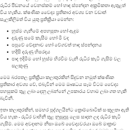
රුධිර පීඩනයේ වෙනස්කම් හෝ හෘද ස්පන්දන අක්‍රමිකතා ඇතුළත්
විය හැකිය. ක්ෂණික වෛද්‍ය ප්‍රතිකාර අවශ්‍ය වන වඩාත්
සැලකිලිමත් විය යුතු ප්‍රතික්‍රියා මෙන්න:
හුස්ම ගැනීමේ අපහසුතා හෝ ඇදුම
දරුණු සමේ කැසීම හෝ මී වද
පපුවේ වේදනාව හෝ වේගවත් හෘද ස්පන්දනය
හදිසි දරුණු හිසරදය
පාද ඉදිමීම හෝ හුස්ම හිරවීම වැනි රුධිර කැටි ගැසීම් වල
සලකුණු
මෙම බරපතල ප්‍රතික්‍රියා කලාතුරකින් සිදුවන නමුත් ක්ෂණික
ප්‍රතිකාර අවශ්‍ය වේ, එබැවින් මෙම ඖෂධය සෑම විටම වෛද්‍ය
පහසුකම් තුළ ලබා දෙනු ලබන්නේ උපකාරය වහාම ලබා ගත හැකි
බැවිනි.
ඉතා කලාතුරකින්, සමහර පුද්ගලයින්ට ත්‍රොම්බොටික් සංකූලතා ඇති
විය හැක - රුධිර වාහිනී තුළ නුසුදුසු ලෙස සාදන ලද රුධිර කැටි
ගැසීම්. මෙම අවදානම නිසා ඔබේ වෛද්‍යවරයා ඔබේ මාත්‍රාව