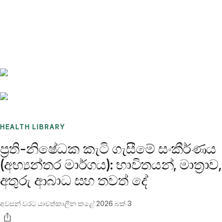
Benchmarks
Stories
FAQ
Sign up / Log in
HEALTH LIBRARY
ප්‍රති-නිෂේධක කැටි ගැසීමේ සංකීර්ණය
(අභ්‍යන්තර මාර්ගය): භාවිතයන්, මාත්‍රාව,
අතුරු ආබාධ සහ තවත් දේ
අවසන් වරට යාවත්කාලීන කළේ
2026 බක් 3