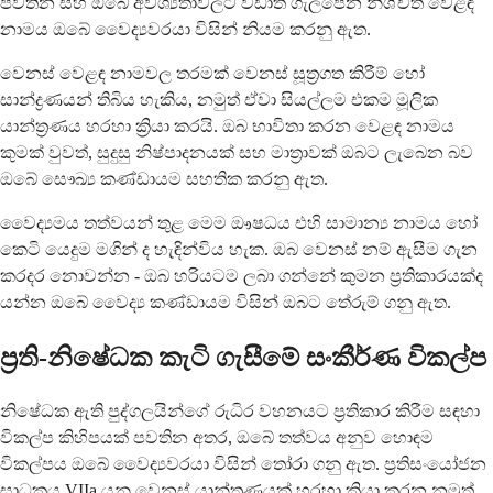
පවතින සහ ඔබේ අවශ්‍යතාවලට වඩාත් ගැලපෙන නිශ්චිත වෙළඳ
නාමය ඔබේ වෛද්‍යවරයා විසින් නියම කරනු ඇත.
වෙනස් වෙළඳ නාමවල තරමක් වෙනස් සූත්‍රගත කිරීම් හෝ
සාන්ද්‍රණයන් තිබිය හැකිය, නමුත් ඒවා සියල්ලම එකම මූලික
යාන්ත්‍රණය හරහා ක්‍රියා කරයි. ඔබ භාවිතා කරන වෙළඳ නාමය
කුමක් වුවත්, සුදුසු නිෂ්පාදනයක් සහ මාත්‍රාවක් ඔබට ලැබෙන බව
ඔබේ සෞඛ්‍ය කණ්ඩායම සහතික කරනු ඇත.
වෛද්‍යමය තත්වයන් තුළ මෙම ඖෂධය එහි සාමාන්‍ය නාමය හෝ
කෙටි යෙදුම මගින් ද හැඳින්විය හැක. ඔබ වෙනස් නම් ඇසීම ගැන
කරදර නොවන්න - ඔබ හරියටම ලබා ගන්නේ කුමන ප්‍රතිකාරයක්ද
යන්න ඔබේ වෛද්‍ය කණ්ඩායම විසින් ඔබට තේරුම් ගනු ඇත.
ප්‍රති-නිෂේධක කැටි ගැසීමේ සංකීර්ණ විකල්ප
නිෂේධක ඇති පුද්ගලයින්ගේ රුධිර වහනයට ප්‍රතිකාර කිරීම සඳහා
විකල්ප කිහිපයක් පවතින අතර, ඔබේ තත්වය අනුව හොඳම
විකල්පය ඔබේ වෛද්‍යවරයා විසින් තෝරා ගනු ඇත. ප්‍රතිසංයෝජන
සාධකය VIIa යනු වෙනස් යාන්ත්‍රණයක් හරහා ක්‍රියා කරන නමුත්