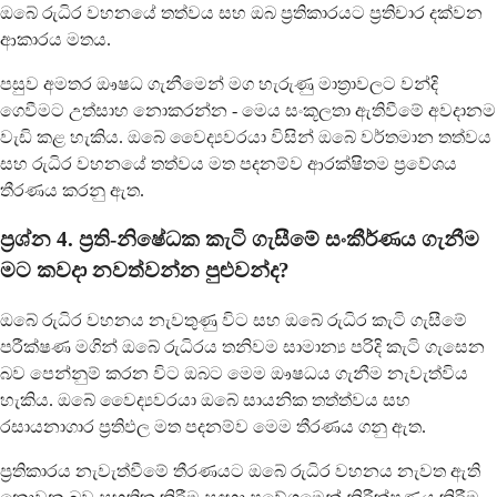
ඔබේ රුධිර වහනයේ තත්වය සහ ඔබ ප්‍රතිකාරයට ප්‍රතිචාර දක්වන
ආකාරය මතය.
පසුව අමතර ඖෂධ ගැනීමෙන් මග හැරුණු මාත්‍රාවලට වන්දි
ගෙවීමට උත්සාහ නොකරන්න - මෙය සංකූලතා ඇතිවීමේ අවදානම
වැඩි කළ හැකිය. ඔබේ වෛද්‍යවරයා විසින් ඔබේ වර්තමාන තත්වය
සහ රුධිර වහනයේ තත්වය මත පදනම්ව ආරක්ෂිතම ප්‍රවේශය
තීරණය කරනු ඇත.
ප්‍රශ්න 4. ප්‍රති-නිෂේධක කැටි ගැසීමේ සංකීර්ණය ගැනීම
මට කවදා නවත්වන්න පුළුවන්ද?
ඔබේ රුධිර වහනය නැවතුණු විට සහ ඔබේ රුධිර කැටි ගැසීමේ
පරීක්ෂණ මගින් ඔබේ රුධිරය තනිවම සාමාන්‍ය පරිදි කැටි ගැසෙන
බව පෙන්නුම් කරන විට ඔබට මෙම ඖෂධය ගැනීම නැවැත්විය
හැකිය. ඔබේ වෛද්‍යවරයා ඔබේ සායනික තත්ත්වය සහ
රසායනාගාර ප්‍රතිඵල මත පදනම්ව මෙම තීරණය ගනු ඇත.
ප්‍රතිකාරය නැවැත්වීමේ තීරණයට ඔබේ රුධිර වහනය නැවත ඇති