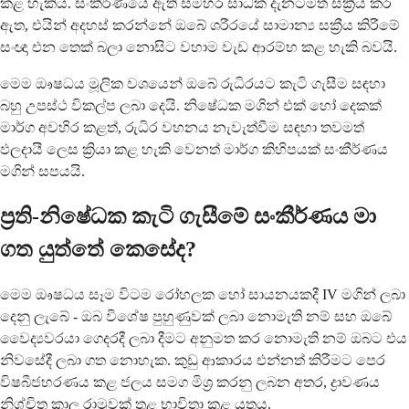
කළ හැකිය. සංකීර්ණයේ ඇති සමහර සාධක දැනටමත් සක්‍රීය කර
ඇත, එයින් අදහස් කරන්නේ ඔබේ ශරීරයේ සාමාන්‍ය සක්‍රීය කිරීමේ
සංඥා එන තෙක් බලා නොසිට වහාම වැඩ ආරම්භ කළ හැකි බවයි.
මෙම ඖෂධය මූලික වශයෙන් ඔබේ රුධිරයට කැටි ගැසීම සඳහා
බහු උපස්ථ විකල්ප ලබා දෙයි. නිෂේධක මගින් එක් හෝ දෙකක්
මාර්ග අවහිර කළත්, රුධිර වහනය නැවැත්වීම සඳහා තවමත්
ඵලදායී ලෙස ක්‍රියා කළ හැකි වෙනත් මාර්ග කිහිපයක් සංකීර්ණය
මගින් සපයයි.
ප්‍රති-නිෂේධක කැටි ගැසීමේ සංකීර්ණය මා
ගත යුත්තේ කෙසේද?
මෙම ඖෂධය සෑම විටම රෝහලක හෝ සායනයකදී IV මගින් ලබා
දෙනු ලැබේ - ඔබ විශේෂ පුහුණුවක් ලබා නොමැති නම් සහ ඔබේ
වෛද්‍යවරයා ගෙදරදී ලබා දීමට අනුමත කර නොමැති නම් ඔබට එය
නිවසේදී ලබා ගත නොහැක. කුඩු ආකාරය එන්නත් කිරීමට පෙර
විෂබීජහරණය කළ ජලය සමග මිශ්‍ර කරනු ලබන අතර, ද්‍රාවණය
නිශ්චිත කාල රාමුවක් තුළ භාවිතා කළ යුතුය.