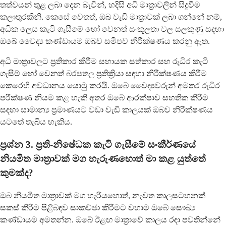
තත්වයන් තුළ ලබා දෙන බැවින්, හදිසි අධි මාත්‍රාවලින් සිදුවීම
කලාතුරකිනි. කෙසේ වෙතත්, ඔබ වැඩි මාත්‍රාවක් ලබා ගන්නේ නම්,
අධික ලෙස කැටි ගැසීමේ හෝ වෙනත් සංකූලතා වල සලකුණු සඳහා
ඔබේ වෛද්‍ය කණ්ඩායම ඔබව සමීපව නිරීක්ෂණය කරනු ඇත.
අධි මාත්‍රාවලට ප්‍රතිකාර කිරීම සහායක සත්කාර සහ රුධිර කැටි
ගැසීම් හෝ වෙනත් බරපතල ප්‍රතික්‍රියා සඳහා නිරීක්ෂණය කිරීම
කෙරෙහි අවධානය යොමු කරයි. ඔබේ වෛද්‍යවරුන් අමතර රුධිර
පරීක්ෂණ නියම කළ හැකි අතර ඔබේ ආරක්ෂාව සහතික කිරීම
සඳහා සාමාන්‍ය ප්‍රමාණයට වඩා වැඩි කාලයක් ඔබව නිරීක්ෂණය
යටතේ තැබිය හැකිය.
ප්‍රශ්න 3. ප්‍රති-නිෂේධක කැටි ගැසීමේ සංකීර්ණයේ
නියමිත මාත්‍රාවක් මග හැරුණහොත් මා කළ යුත්තේ
කුමක්ද?
ඔබ නියමිත මාත්‍රාවක් මග හැරියහොත්, නැවත කාලසටහනක්
සකස් කිරීම පිළිබඳව සාකච්ඡා කිරීමට වහාම ඔබේ සෞඛ්‍ය
කණ්ඩායම අමතන්න. ඔබේ ඊළඟ මාත්‍රාවේ කාලය රඳා පවතින්නේ