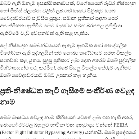
ඔබට ඇති ඕනෑම අසාත්මිකතාවයක්, විශේෂයෙන් රුධිර නිෂ්පාදන
හෝ මිනිස් ප්ලාස්මා වලින් ලබාගත් ඖෂධ පිළිබඳව ඔබේ
වෛද්‍යවරයාට පැවසිය යුතුය. සමාන ප්‍රතිකාර සඳහා පෙර
අසාත්මිකතා ඇතිවීම මෙම ඖෂධය සමඟ බරපතල ප්‍රතික්‍රියා
ඇතිවීමේ වැඩි අවදානමක් ඇති කළ හැකිය.
ලේ නිෂ්පාදන සම්බන්ධයෙන් ඇතැම් ආගමික හෝ පෞද්ගලික
විරෝධතා ඇති පුද්ගලයින් තම සෞඛ්‍ය කණ්ඩායම සමඟ විකල්ප
සාකච්ඡා කළ යුතුය. සුදුසු ප්‍රතිකාර ලබා දෙන අතරම ඔබේ පුද්ගලික
විශ්වාසයන්ට ගරු කරමින්, ඔබේ සියලු විකල්ප තේරුම් ගැනීමට
ඔබේ වෛද්‍යවරයාට ඔබට උපකාර කළ හැකිය.
ප්‍රති-නිෂේධක කැටි ගැසීමේ සංකීර්ණ වෙළඳ
නාම
මෙම ඖෂධය වෙළඳ නාම කිහිපයක් යටතේ ලබා ගත හැකි අතර,
බොහෝ රටවල බහුලව භාවිතා වන අනුවාදය වන්නේ FEIBA
(Factor Eight Inhibitor Bypassing Activity) යන්නයි. ඔබේ ප්‍රදේශයේ