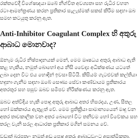
රක්තවේදී විශේෂඥයා ඔබේ නිශ්චිත අවශ්‍යතා සහ රුධිර වහන
රටා ආමන්ත්‍රණය කරන ප්‍රතිකාර සැලැස්මක් සකස් කිරීම සඳහා ඔබ
සමඟ කටයුතු කරනු ඇත.
Anti-Inhibitor Coagulant Complex හි අතුරු
ආබාධ මොනවාද?
ඕනෑම රුධිර නිෂ්පාදනයක් මෙන්, මෙම ඖෂධය අතුරු ආබාධ ඇති
කළ හැකිය, නමුත් බොහෝ අය නිසි වෛද්‍ය අධීක්ෂණය යටතේ
ලබා දෙන විට එය හොඳින් ඉවසා සිටියි. කිසියම් ගැටළුවක් කල්තියා
හඳුනා ගැනීම සඳහා ඔබේ සෞඛ්‍ය සේවා කණ්ඩායම ප්‍රතිකාරය
අතරතුර සහ පසුව ඔබව සමීපව නිරීක්ෂණය කරනු ඇත.
ඔබට අත්විඳිය හැකි පොදු අතුරු ආබාධ අතර හිසරදය, උණ, සීතල
හෝ ඔක්කාරය ඇතුළත් වේ. මෙම ප්‍රතික්‍රියා සාමාන්‍යයෙන් මෘදු වන
අතර තාවකාලික වන අතර බොහෝ විට තනිවම හෝ විවේකය සහ
තරල වැනි සරල ආධාරක ප්‍රතිකාර මගින් සමනය වේ.
වඩාත් බරපතල නමුත් අඩු පොදු අතුරු ආබාධවලට අසාත්මිකතා,