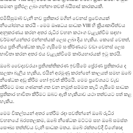
සමාන ප්‍රතිඵල ලබා ගන්නා තවත් බයිපාස් කාරකයකි.
එමිසිසුමාබ් වැනි නව ප්‍රතිකාර මගින් වෙනස් ප්‍රවේශයක්
නියෝජනය කරයි - මෙම ඖෂධය සාධක VIII හි ක්‍රියාකාරිත්වය
අනුකරණය කරන අතර රුධිර වහන කථාංග වැළැක්වීම සඳහා
චර්මාභ්යන්තර එන්නත්යක් ලෙස ලබා දිය හැකිය. කෙසේ වෙතත්,
එය ප්‍රති-නිෂේධක කැටි ගැසීමේ සංකීර්ණයට වඩා වෙනස් ලෙස
භාවිතා කරන අතර එය වැළැක්වීමේ කාර්යභාරයක් ඉටු කරයි.
ඔබේ වෛද්‍යවරයා ප්‍රතිශක්තිකරණ ඉවසීමේ ප්‍රේරණ ප්‍රතිකාරය ද
සලකා බැලිය හැකිය, එයින් අරමුණු කරන්නේ කාලයත් සමඟ ඔබේ
නිෂේධක අඩු කිරීම හෝ ඉවත් කිරීමයි. මෙම ප්‍රවේශයට වැඩ
කිරීමට මාස ගණනක් ගත වන නමුත් සම්මත කැටි ගැසීමේ සාධක
ප්‍රතිකාර භාවිතා කිරීමට ඔබට ඇති හැකියාව යථා තත්වයට පත් කළ
හැකිය.
මෙම විකල්පයන් අතර තේරීම රඳා පවතින්නේ ඔබේ රුධිර
වහනයේ බරපතලකම, ඔබේ නිෂේධක මට්ටම සහ ඔබේ සමස්ත
සෞඛ්‍ය තත්ත්වය වැනි සාධක මතය. ඔබේ රක්තවේදී විශේෂඥ