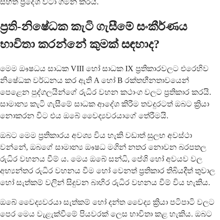
සහිත ප්‍රදේශ වටා ගමන් කරයි.
ප්‍රති-නිෂේධක කැටි ගැසීමේ සංකීර්ණය
භාවිතා කරන්නේ කුමක් සඳහාද?
මෙම ඖෂධය සාධක VIII හෝ සාධක IX ප්‍රතිකාරවලට එරෙහිව
නිෂේධක වර්ධනය කර ඇති A හෝ B රක්තහීනතාවයෙන්
පෙළෙන පුද්ගලයින්ගේ රුධිර වහන කථාංග වලට ප්‍රතිකාර කරයි.
සාමාන්‍ය කැටි ගැසීමේ සාධක ආදේශ කිරීම තවදුරටත් ඔබට ක්‍රියා
නොකරන විට එය ඔබේ වෛද්‍යවරයාගේ තේරීමයි.
ඔබට මෙම ප්‍රතිකාරය අවශ්‍ය විය හැකි වඩාත් සුලභ අවස්ථා
වන්නේ, ඔබගේ සාමාන්‍ය ඖෂධ මගින් නතර නොවන බරපතල
රුධිර වහනය වීම් ය. මෙය ඔබේ සන්ධි, පේශි හෝ අවයව වල
අභ්‍යන්තර රුධිර වහනය වීම හෝ වෙනත් ප්‍රතිකාර තිබියදීත් තුවාල
හෝ සැත්කම් වලින් සිදුවන බාහිර රුධිර වහනය වීම් විය හැකිය.
ඔබේ වෛද්‍යවරයා සැත්කම් හෝ දන්ත වෛද්‍ය ක්‍රියා පටිපාටි වලට
පෙර මෙය වැළැක්වීමේ පියවරක් ලෙස භාවිතා කළ හැකිය. ඔබට