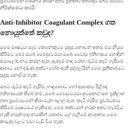
ප්‍රවේශමෙන් ගණනය කරන අතර ප්‍රතිකාර අතරතුර ඔබව සමීපව
නිරීක්ෂණය කරයි.
Anti-Inhibitor Coagulant Complex ගත
නොයුත්තේ කවුද?
මෙම ඖෂධය සෑම කෙනෙකුටම සුදුසු නොවන අතර, එය නියම
කිරීමට පෙර ඔබේ වෛද්‍යවරයා ඔබේ වෛද්‍ය ඉතිහාසය හොඳින්
සමාලෝචනය කරනු ඇත. ඇතැම් හෘද රෝග, රුධිර කැටි ගැසීමේ
ආබාධ හෝ දරුණු අක්මා රෝග ඇති පුද්ගලයින් මෙම ප්‍රතිකාරයට
සුදුසු නොවිය හැක.
ඔබට රුධිර කැටි ගැසීම්, හෘදයාබාධ හෝ ආඝාතය පිළිබඳ
ඉතිහාසයක් තිබේ නම්, ඔබේ වෛද්‍යවරයා අවදානම් සහ ප්‍රතිලාභ
ඉතා ප්‍රවේශමෙන් කිරා මැන බලනු ඇත. කැටි ගැසීම ප්‍රවර්ධනය
කිරීමේ ඖෂධයේ හැකියාව මෙම තත්වයන් නරක අතට හැරවිය
හැකි නමුත් පාලනයකින් තොරව ලේ ගැලීමේ අවදානම මෙම
කරුණු වලට වඩා වැඩි විය හැක.