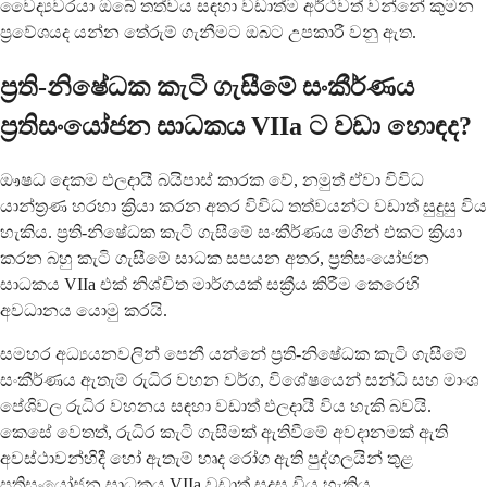
වෛද්‍යවරයා ඔබේ තත්වය සඳහා වඩාත්ම අර්ථවත් වන්නේ කුමන
ප්‍රවේශයද යන්න තේරුම් ගැනීමට ඔබට උපකාරී වනු ඇත.
ප්‍රති-නිෂේධක කැටි ගැසීමේ සංකීර්ණය
ප්‍රතිසංයෝජන සාධකය VIIa ට වඩා හොඳද?
ඖෂධ දෙකම ඵලදායී බයිපාස් කාරක වේ, නමුත් ඒවා විවිධ
යාන්ත්‍රණ හරහා ක්‍රියා කරන අතර විවිධ තත්වයන්ට වඩාත් සුදුසු විය
හැකිය. ප්‍රති-නිෂේධක කැටි ගැසීමේ සංකීර්ණය මගින් එකට ක්‍රියා
කරන බහු කැටි ගැසීමේ සාධක සපයන අතර, ප්‍රතිසංයෝජන
සාධකය VIIa එක් නිශ්චිත මාර්ගයක් සක්‍රීය කිරීම කෙරෙහි
අවධානය යොමු කරයි.
සමහර අධ්‍යයනවලින් පෙනී යන්නේ ප්‍රති-නිෂේධක කැටි ගැසීමේ
සංකීර්ණය ඇතැම් රුධිර වහන වර්ග, විශේෂයෙන් සන්ධි සහ මාංශ
පේශිවල රුධිර වහනය සඳහා වඩාත් ඵලදායී විය හැකි බවයි.
කෙසේ වෙතත්, රුධිර කැටි ගැසීමක් ඇතිවීමේ අවදානමක් ඇති
අවස්ථාවන්හිදී හෝ ඇතැම් හෘද රෝග ඇති පුද්ගලයින් තුළ
ප්‍රතිසංයෝජන සාධකය VIIa වඩාත් සුදුසු විය හැකිය.