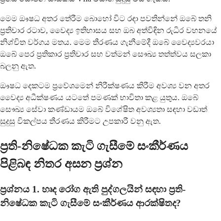
මෙම ඖෂධ අතර තේරීම බොහෝ විට රඳා පවතින්නේ ඔබේ තනි
ප්‍රතිචාර රටාව, වෛද්‍ය ඉතිහාසය සහ ඔබ අත්විඳින රුධිර වහනයේ
නිශ්චිත වර්ගය මතය. මෙම තීරණය ගැනීමේදී ඔබේ වෛද්‍යවරයා
ඔබේ පෙර ප්‍රතිකාර ප්‍රතිචාර සහ වත්මන් සෞඛ්‍ය තත්ත්වය සලකා
බලනු ඇත.
ඖෂධ දෙකටම ප්‍රවේශමෙන් නිරීක්ෂණය කිරීම අවශ්‍ය වන අතර
වෛද්‍ය අධීක්ෂණය යටතේ පමණක් භාවිතා කළ යුතුය. ඔබේ
සෞඛ්‍ය සේවා කණ්ඩායම ඔබේ විශේෂිත අවශ්‍යතා සඳහා වඩාත්
සුදුසු විකල්පය තීරණය කිරීමට උපකාරී වනු ඇත.
ප්‍රති-නිෂේධක කැටි ගැසීමේ සංකීර්ණය
පිළිබඳ නිතර අසන ප්‍රශ්න
ප්‍රශ්නය 1. හෘද රෝග ඇති පුද්ගලයින් සඳහා ප්‍රති-
නිෂේධක කැටි ගැසීමේ සංකීර්ණය ආරක්ෂිතද?