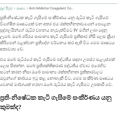
මුල් පිටුව
ඖෂධ
Anti Inhibitor Coagulant Complex Intravenous Route
ප්‍රති-නිෂේධක කැටි ගැසීමේ සංකීර්ණය යනු රුධිර කැටි ගැසීමේ
විශේෂිත ඖෂධයක් වන අතර එය රක්තහීනතාවයෙන් පෙළෙන
පුද්ගලයින්ගේ රුධිර වහනය නැවැත්වීමට IV මගින් ලබා දෙනු
ලැබේ. ඔබේ ශරීරය සාමාන්‍ය කැටි ගැසීමේ ප්‍රතිකාර නිසි ලෙස ක්‍රියා
කිරීමෙන් වළක්වන ප්‍රතිදේහ වර්ධනය කර ඇති විට මෙම ඖෂධය
අත්‍යවශ්‍ය වේ.
එය ඔබේ රුධිරයේ කැටි ගැසීමේ පද්ධතිය සඳහා උපස්ථ සැලැස්මක්
ලෙස සිතන්න. ඔබේ ප්‍රතිශක්තිකරණ පද්ධතිය ඒවාට එරෙහිව
සටන් කරන නිසා ඔබේ සාමාන්‍ය රක්තහීනතා ප්‍රතිකාරවලට
ඔවුන්ගේ කාර්යය ඉටු කළ නොහැකි විට, මෙම සංකීර්ණ ඖෂධය
වෙනස් මාර්ගයක් හරහා ඔබේ රුධිරය කැටි ගැසීමට උපකාරී වේ.
ප්‍රති-නිෂේධක කැටි ගැසීමේ සංකීර්ණය යනු
කුමක්ද?