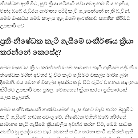
නිෂේධක ඇති විට, සුළු ක්‍රියා පටිපාටි පවා අවදානම් විය හැකිය,
මන්ද ඔබේ රුධිරය සාමාන්‍ය පරිදි කැටි ගැසෙන්නේ නැති බැවින්,
මෙම ඖෂධය මෙම කාලය තුළ ඔබේ ආරක්ෂාව සහතික කිරීමට
උපකාරී වේ.
ප්‍රති-නිෂේධක කැටි ගැසීමේ සංකීර්ණය ක්‍රියා
කරන්නේ කෙසේද?
මෙම ඖෂධය ක්‍රියා කරන්නේ ඔබේ සාමාන්‍ය කැටි ගැසීමේ පද්ධතිය
නිෂේධක මගින් අවහිර වූ විට කැටි ගැසීමට විකල්ප මාර්ග ලබා
දීමෙනි. එය වෙනත් විකල්ප අසාර්ථක වූ විට රුධිර වහනය පාලනය
කිරීමට උපකාරී වන ප්‍රබල, වේගයෙන් ක්‍රියා කරන ප්‍රතිකාරයක්
ලෙස සැලකේ.
මෙම සංකීර්ණයෙහි කණ්ඩායමක් ලෙස එකට වැඩ කරන බහුවිධ
කැටි ගැසීමේ සාධක අඩංගු වේ. නිෂේධක මගින් ඔබේ ශරීරයේ
සාමාන්‍ය කැටි ගැසීමේ ක්‍රියාවලිය අවහිර කරන විට, මෙම සාධක
අවහිර වූ ප්‍රදේශ මඟ හැර වෙනත් මාර්ග හරහා කැටි ගැසීමක් ඇති