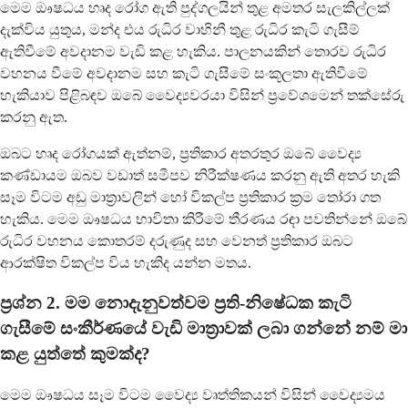
මෙම ඖෂධය හෘද රෝග ඇති පුද්ගලයින් තුළ අමතර සැලකිල්ලක්
දැක්විය යුතුය, මන්ද එය රුධිර වාහිනී තුළ රුධිර කැටි ගැසීම්
ඇතිවීමේ අවදානම වැඩි කළ හැකිය. පාලනයකින් තොරව රුධිර
වහනය වීමේ අවදානම සහ කැටි ගැසීමේ සංකූලතා ඇතිවීමේ
හැකියාව පිළිබඳව ඔබේ වෛද්‍යවරයා විසින් ප්‍රවේශමෙන් තක්සේරු
කරනු ඇත.
ඔබට හෘද රෝගයක් ඇත්නම්, ප්‍රතිකාර අතරතුර ඔබේ වෛද්‍ය
කණ්ඩායම ඔබව වඩාත් සමීපව නිරීක්ෂණය කරනු ඇති අතර හැකි
සෑම විටම අඩු මාත්‍රාවලින් හෝ විකල්ප ප්‍රතිකාර ක්‍රම තෝරා ගත
හැකිය. මෙම ඖෂධය භාවිතා කිරීමේ තීරණය රඳා පවතින්නේ ඔබේ
රුධිර වහනය කොතරම් දරුණුද සහ වෙනත් ප්‍රතිකාර ඔබට
ආරක්ෂිත විකල්ප විය හැකිද යන්න මතය.
ප්‍රශ්න 2. මම නොදැනුවත්වම ප්‍රති-නිෂේධක කැටි
ගැසීමේ සංකීර්ණයේ වැඩි මාත්‍රාවක් ලබා ගන්නේ නම් මා
කළ යුත්තේ කුමක්ද?
මෙම ඖෂධය සෑම විටම වෛද්‍ය වෘත්තිකයන් විසින් වෛද්‍යමය