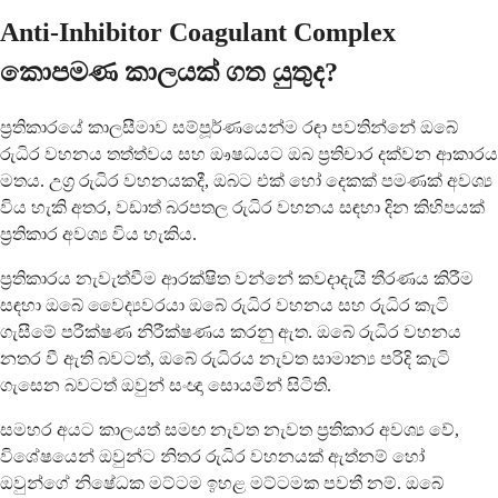
Anti-Inhibitor Coagulant Complex
කොපමණ කාලයක් ගත යුතුද?
ප්‍රතිකාරයේ කාලසීමාව සම්පූර්ණයෙන්ම රඳා පවතින්නේ ඔබේ
රුධිර වහනය තත්ත්වය සහ ඖෂධයට ඔබ ප්‍රතිචාර දක්වන ආකාරය
මතය. උග්‍ර රුධිර වහනයකදී, ඔබට එක් හෝ දෙකක් පමණක් අවශ්‍ය
විය හැකි අතර, වඩාත් බරපතල රුධිර වහනය සඳහා දින කිහිපයක්
ප්‍රතිකාර අවශ්‍ය විය හැකිය.
ප්‍රතිකාරය නැවැත්වීම ආරක්ෂිත වන්නේ කවදාදැයි තීරණය කිරීම
සඳහා ඔබේ වෛද්‍යවරයා ඔබේ රුධිර වහනය සහ රුධිර කැටි
ගැසීමේ පරීක්ෂණ නිරීක්ෂණය කරනු ඇත. ඔබේ රුධිර වහනය
නතර වී ඇති බවටත්, ඔබේ රුධිරය නැවත සාමාන්‍ය පරිදි කැටි
ගැසෙන බවටත් ඔවුන් සංඥා සොයමින් සිටිති.
සමහර අයට කාලයත් සමඟ නැවත නැවත ප්‍රතිකාර අවශ්‍ය වේ,
විශේෂයෙන් ඔවුන්ට නිතර රුධිර වහනයක් ඇත්නම් හෝ
ඔවුන්ගේ නිෂේධක මට්ටම ඉහළ මට්ටමක පවතී නම්. ඔබේ