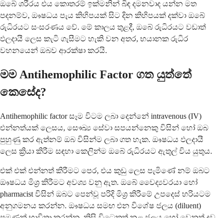
ඔබේ ශරීරය එය කොතරම් ඉක්මනින් බිඳ දමනවාද යන්න මත
පදනම්ව, ඖෂධය පැය කිහිපයක් සිට දින කිහිපයක් දක්වා ඔබේ
රුධිරයට සංසරණය වේ. මේ කාලය තුළදී, ඔබේ රුධිරයට වඩාත්
ඵලදායී ලෙස කැටි ගැසීමට හැකි වන අතර, භයානක රුධිර
වහනයෙන් ඔබව ආරක්ෂා කරයි.
මම Antihemophilic Factor ගත යුත්තේ
කෙසේද?
Antihemophilic factor සෑම විටම ලබා දෙන්නේ intravenous (IV)
එන්නත්යක් ලෙසය, සෞඛ්‍ය සේවා සපයන්නෙකු විසින් හෝ ඔබ
පුහුණු කර ඇත්නම් ඔබ විසින්ම ලබා ගත හැක. ඖෂධය ඵලදායී
ලෙස ක්‍රියා කිරීම සඳහා කෙලින්ම ඔබේ රුධිරයට ඇතුල් විය යුතුය.
එක් එක් එන්නත් කිරීමට පෙර, එය කුඩු ලෙස පැමිණේ නම් ඔබට
ඖෂධය මිශ්‍ර කිරීමට අවශ්‍ය වනු ඇත. ඔබේ වෛද්‍යවරයා හෝ
pharmacist විසින් ඔබට පෙන්වූ පරිදි මිශ්‍ර කිරීමේ උපදෙස් හරියටම
අනුගමනය කරන්න. ඖෂධය සමඟ එන විශේෂ ජලය (diluent)
පමණක් භාවිතා කරන්න, කිසි විටෙකත් නළ ජලය හෝ වෙනත් ද්‍රව