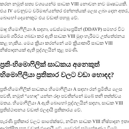
කරන නමුත් සත්‍ය වශයෙන්ම සාධක VIII නොවන නව ඖෂධයකි.
එය IV වෙනුවට චර්මාභ්යන්තර එන්නත්යක් ලෙස ලබා දෙන අතර,
බොහෝ දෙනෙකුට එය වඩාත් පහසු වේ.
මෘදු හිමොෆිලියා A සඳහා, ඩෙස්මොප්‍රෙසින් (DDAVP) සමහර විට
ඔබේ ශරීරය ගබඩා කර ඇති සාධක VIII මුදා හැරීමට උත්තේජනය
කළ හැකිය. මෙය ක්‍රියා කරන්නේ යම් ක්‍රියාකාරී සාධක VIII
නිෂ්පාදනයක් ඇති පුද්ගලයින් තුළ පමණි.
ප්‍රති-හිමොෆිලික් සාධකය අනෙකුත්
හිමොෆිලියා ප්‍රතිකාර වලට වඩා හොඳද?
ප්‍රති-හිමොෆිලික් සාධකය හිමොෆිලියා A සඳහා රන් ප්‍රමිතිය ලෙස
පවතී, නමුත් “හොඳ” යන්න රඳා පවතින්නේ ඔබේ තනි තත්ත්වය
මතය. හිමොෆිලියා A ඇති බොහෝ පුද්ගලයින් සඳහා, සාධක VIII
ප්‍රතිස්ථාපනය වඩාත් ඵලදායී ප්‍රතිකාරය වේ.
පැරණි ප්‍රතිකාර වලට සාපේක්ෂව, නවීන සාධක VIII නිෂ්පාදන ඉතා
ආරක්ෂිත සහ වඩාත් ඵලදායී වේ. වෛරස් සම්ප්‍රේෂණය වීමේ