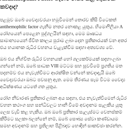
කවදාද?
පළමුව ඔබේ වෛද්‍යවරයා හමුවීමෙන් තොරව කිසි විටෙකත්
antihemophilic factor ගැනීම නතර නොකළ යුතුය. හිමොෆිලියා A
රෝගයෙන් පෙළෙන පුද්ගලයින් සඳහා, මෙම ඖෂධය
සාමාන්‍යයෙන් ජීවිත කාලය පුරාම ලබා දෙන ප්‍රතිකාරයක් වන අතර
එය භයානක රුධිර වහනය වැළැක්වීම සඳහා අත්‍යවශ්‍ය වේ.
ඔබ එය නිශ්චිත රුධිර වහනයක් හෝ ශල්‍යකර්මයක් සඳහා ලබා
ගන්නේ නම්, ඔබේ සාධක VIII මට්ටම සහ සුවවීමේ ප්‍රගතිය මත
පදනම්ව එය නැවැත්වීමට ආරක්ෂිත වන්නේ කවදාදැයි ඔබේ
වෛද්‍යවරයා ඔබට පවසනු ඇත. මෙම තීරණය සෑම විටම වෛද්‍ය
අධීක්ෂණය යටතේ ගත යුතුය.
රෝග නිවාරණ ප්‍රතිකාර ලබන අය සඳහා, එය නැවැත්වීමෙන් රුධිර
වහන කථාංග සහ සන්ධිවලට හානි වීමේ අවදානම සැලකිය යුතු
ලෙස වැඩි කළ හැකිය. ඔබ ඔබේ ප්‍රතිකාර සැලැස්මට වෙනස්කම්
කිරීමට සලකා බලන්නේ නම්, ඔබේ සෞඛ්‍ය සේවා කණ්ඩායම
සමඟ අවදානම් සහ ප්‍රතිලාභ පිළිබඳව හොඳින් සාකච්ඡා කරන්න.