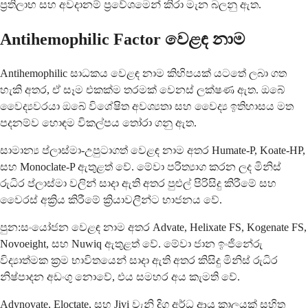
ප්‍රතිලාභ සහ අවදානම් ප්‍රවේශමෙන් කිරා මැන බලනු ඇත.
Antihemophilic Factor වෙළඳ නාම
Antihemophilic සාධකය වෙළඳ නාම කිහිපයක් යටතේ ලබා ගත
හැකි අතර, ඒ සෑම එකක්ම තරමක් වෙනස් ලක්ෂණ ඇත. ඔබේ
වෛද්‍යවරයා ඔබේ විශේෂිත අවශ්‍යතා සහ වෛද්‍ය ඉතිහාසය මත
පදනම්ව හොඳම විකල්පය තෝරා ගනු ඇත.
සාමාන්‍ය ප්ලාස්මා-උපුටාගත් වෙළඳ නාම අතර Humate-P, Koate-HP,
සහ Monoclate-P ඇතුළත් වේ. මේවා පරිත්‍යාග කරන ලද මිනිස්
රුධිර ප්ලාස්මා වලින් සාදා ඇති අතර පුළුල් පිරිසිදු කිරීමේ සහ
වෛරස් අක්‍රිය කිරීමේ ක්‍රියාවලීන්ට භාජනය වේ.
පුන:සංයෝජන වෙළඳ නාම අතර Advate, Helixate FS, Kogenate FS,
Novoeight, සහ Nuwiq ඇතුළත් වේ. මේවා ජාන ඉංජිනේරු
විද්‍යාත්මක ක්‍රම භාවිතයෙන් සාදා ඇති අතර කිසිදු මිනිස් රුධිර
නිෂ්පාදන අඩංගු නොවේ, එය සමහර අය කැමති වේ.
Adynovate, Eloctate, සහ Jivi වැනි දිගු අර්ධ ආයු කාලයක් සහිත