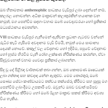
ඔබ හිතාමතාම antihemophilic සාධකය වැඩිපුර ලබා දෙන්නේ නම්,
කලබල නොවන්න. අධික මාත්‍රාවන් කලාතුරකින් භයානක වන
නමුත්, මග පෙන්වීම සඳහා වහාම ඔබේ වෛද්‍යවරයා හෝ ප්‍රතිකාර
මධ්‍යස්ථානය අමතන්න.
VIII සාධකය වැඩිපුර ගැනීමෙන් ඇතිවන ප්‍රධාන ගැටළුව වන්නේ
රුධිර කැටි ගැසීමේ අවදානම වැඩි වීමයි, නමුත් මෙය සාමාන්‍ය
දෙයක් නොවේ. කකුල් වල වේදනාව හෝ ඉදිමීම, පපුවේ වේදනාව
හෝ හුස්ම හිරවීම වැනි රෝග ලක්ෂණ නිරීක්ෂණය කරන්න, ඒවා
සිදුවුවහොත් වහාම වෛද්‍ය ප්‍රතිකාර ලබාගන්න.
සිදු වූ දේ පිළිබඳ වාර්තාවක් තබා ගන්න, ඔබ කොපමණ ඖෂධයක්
ලබා ගත්තාද සහ කවදාද යන්න ඇතුළුව. මෙම තොරතුරු ඔබේ
සෞඛ්‍ය සේවා කණ්ඩායමට තත්වය තක්සේරු කිරීමට සහ සුදුසු මග
පෙන්වීම් ලබා දීමට උපකාරී වේ. ඔවුන්ට ඔබව වඩාත් සමීපව
නිරීක්ෂණය කිරීමට හෝ ඔබේ ඊළඟ මාත්‍රාව සකස් කිරීමට අවශ්‍ය
විය හැකිය.