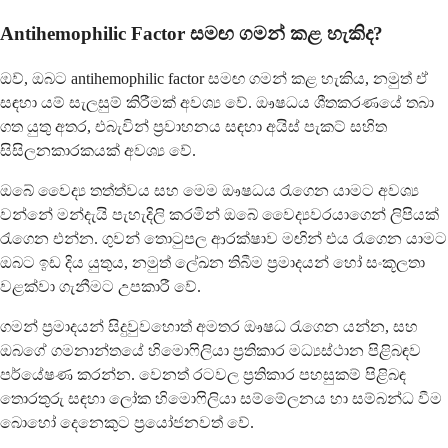
Antihemophilic Factor සමඟ ගමන් කළ හැකිද?
ඔව්, ඔබට antihemophilic factor සමඟ ගමන් කළ හැකිය, නමුත් ඒ
සඳහා යම් සැලසුම් කිරීමක් අවශ්‍ය වේ. ඖෂධය ශීතකරණයේ තබා
ගත යුතු අතර, එබැවින් ප්‍රවාහනය සඳහා අයිස් පැකට් සහිත
සිසිලනකාරකයක් අවශ්‍ය වේ.
ඔබේ වෛද්‍ය තත්ත්වය සහ මෙම ඖෂධය රැගෙන යාමට අවශ්‍ය
වන්නේ මන්දැයි පැහැදිලි කරමින් ඔබේ වෛද්‍යවරයාගෙන් ලිපියක්
රැගෙන එන්න. ගුවන් තොටුපල ආරක්ෂාව මඟින් එය රැගෙන යාමට
ඔබට ඉඩ දිය යුතුය, නමුත් ලේඛන තිබීම ප්‍රමාදයන් හෝ සංකූලතා
වළක්වා ගැනීමට උපකාරී වේ.
ගමන් ප්‍රමාදයන් සිදුවුවහොත් අමතර ඖෂධ රැගෙන යන්න, සහ
ඔබගේ ගමනාන්තයේ හිමොෆිලියා ප්‍රතිකාර මධ්‍යස්ථාන පිළිබඳව
පර්යේෂණ කරන්න. වෙනත් රටවල ප්‍රතිකාර පහසුකම් පිළිබඳ
තොරතුරු සඳහා ලෝක හිමොෆිලියා සම්මේලනය හා සම්බන්ධ වීම
බොහෝ දෙනෙකුට ප්‍රයෝජනවත් වේ.