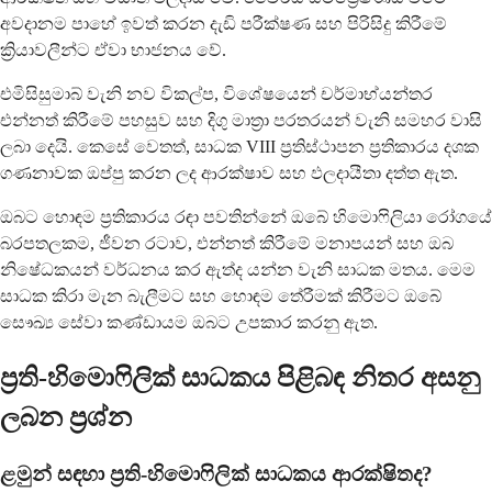
අවදානම පාහේ ඉවත් කරන දැඩි පරීක්ෂණ සහ පිරිසිදු කිරීමේ
ක්‍රියාවලීන්ට ඒවා භාජනය වේ.
එමිසිසුමාබ් වැනි නව විකල්ප, විශේෂයෙන් චර්මාභ්යන්තර
එන්නත් කිරීමේ පහසුව සහ දිගු මාත්‍රා පරතරයන් වැනි සමහර වාසි
ලබා දෙයි. කෙසේ වෙතත්, සාධක VIII ප්‍රතිස්ථාපන ප්‍රතිකාරය දශක
ගණනාවක ඔප්පු කරන ලද ආරක්ෂාව සහ ඵලදායීතා දත්ත ඇත.
ඔබට හොඳම ප්‍රතිකාරය රඳා පවතින්නේ ඔබේ හිමොෆිලියා රෝගයේ
බරපතලකම, ජීවන රටාව, එන්නත් කිරීමේ මනාපයන් සහ ඔබ
නිෂේධකයන් වර්ධනය කර ඇත්ද යන්න වැනි සාධක මතය. මෙම
සාධක කිරා මැන බැලීමට සහ හොඳම තේරීමක් කිරීමට ඔබේ
සෞඛ්‍ය සේවා කණ්ඩායම ඔබට උපකාර කරනු ඇත.
ප්‍රති-හිමොෆිලික් සාධකය පිළිබඳ නිතර අසනු
ලබන ප්‍රශ්න
ළමුන් සඳහා ප්‍රති-හිමොෆිලික් සාධකය ආරක්ෂිතද?