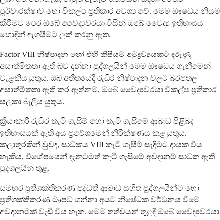
පූර්වාරක්ෂාව හෝ විකල්ප ප්‍රතිකාර අවශ්‍ය වේ. මෙම ඖෂධය නියම
කිරීමට පෙර ඔබේ වෛද්‍යවරයා විසින් ඔබේ වෛද්‍ය ඉතිහාසය
හොඳින් ඇගයීමට ලක් කරනු ඇත.
Factor VIII නිෂ්පාදන හෝ එහි කිසියම් අමුද්‍රව්‍යයකට දරුණු
අසාත්මිකතා ඇති බව දන්නා පුද්ගලයින් මෙම ඖෂධය ගැනීමෙන්
වැළකිය යුතුය. ඔබ අතීතයේදී රුධිර නිෂ්පාදන වලට බරපතල
අසාත්මිකතා ඇති කර ඇත්නම්, ඔබේ වෛද්‍යවරයා විකල්ප ප්‍රතිකාර
සලකා බැලිය යුතුය.
ක්‍රියාකාරී රුධිර කැටි ගැසීම් හෝ කැටි ගැසීමේ ආබාධ පිළිබඳ
ඉතිහාසයක් ඇති අය ප්‍රවේශමෙන් නිරීක්ෂණය කළ යුතුය.
කලාතුරකින් වුවද, සාධකය VIII කැටි ගැසීම් සෑදීමට දායක විය
හැකිය, විශේෂයෙන් දැනටමත් කැටි ගැසීමේ අවදානම් සාධක ඇති
පුද්ගලයින් තුළ.
සමහර ප්‍රතිශක්තිකරණ පද්ධති ආබාධ සහිත පුද්ගලයින්ට හෝ
ප්‍රතිශක්තිකරණ ඖෂධ ගන්නා අයට නිෂේධක වර්ධනය වීමේ
අවදානමක් වැඩි විය හැක. මෙම තත්වයන් තුළදී ඔබේ වෛද්‍යවරයා