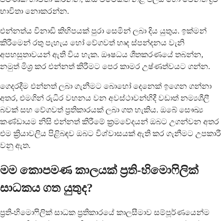
භාවිතා නොකරන්න.
එන්නත්ය විනාඩි කිහිපයක් පුරා සෙමින් ලබා දිය යුතුය. ඉක්මන්
කිරීමෙන් රතු පැහැය හෝ වේගවත් හෘද ස්පන්දනය වැනි
අපහසුතාවයන් ඇති විය හැක. ඖෂධය ශීතකරණයේ තබන්න,
නමුත් මිශ්‍ර කර එන්නත් කිරීමට පෙර කාමර උෂ්ණත්වයට ගන්න.
ගෙදරදීම එන්නත් ලබා ගැනීමට බොහෝ දෙනෙක් ඉගෙන ගන්නා
අතර, එමගින් රුධිර වහනය වන අවස්ථාවන්හිදී වඩාත් නම්‍යශීලී
බවක් සහ වේගවත් ප්‍රතිකාරයක් ලබා ගත හැකිය. ඔබේ සෞඛ්‍ය
කණ්ඩායම නිසි එන්නත් කිරීමේ ක්‍රමවේදයන් ඔබට උගන්වන අතර
එම ක්‍රියාවලිය පිළිබඳව ඔබට විශ්වාසයක් ඇති කර ගැනීමට උපකාරී
වනු ඇත.
මම කොපමණ කාලයක් ප්‍රති-හිමොෆිලික්
සාධකය ගත යුතුද?
ප්‍රති-හිමොෆිලික් සාධක ප්‍රතිකාරයේ කාලසීමාව සම්පූර්ණයෙන්ම