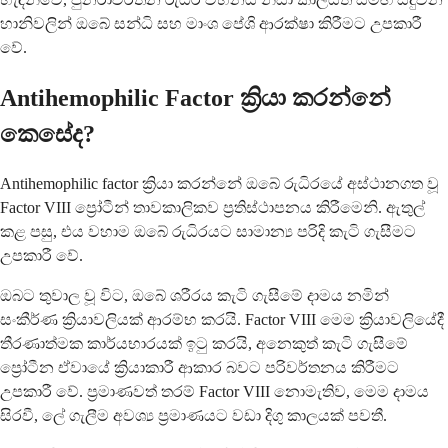
හානිවලින් ඔබේ සන්ධි සහ මාංශ පේශි ආරක්ෂා කිරීමට උපකාරී
වේ.
Antihemophilic Factor ක්‍රියා කරන්නේ
කෙසේද?
Antihemophilic factor ක්‍රියා කරන්නේ ඔබේ රුධිරයේ අස්ථානගත වූ
Factor VIII ප්‍රෝටීන් තාවකාලිකව ප්‍රතිස්ථාපනය කිරීමෙනි. ඇතුල්
කළ පසු, එය වහාම ඔබේ රුධිරයට සාමාන්‍ය පරිදි කැටි ගැසීමට
උපකාරී වේ.
ඔබට තුවාල වූ විට, ඔබේ ශරීරය කැටි ගැසීමේ දාමය නමින්
සංකීර්ණ ක්‍රියාවලියක් ආරම්භ කරයි. Factor VIII මෙම ක්‍රියාවලියේදී
තීරණාත්මක කාර්යභාරයක් ඉටු කරයි, අනෙකුත් කැටි ගැසීමේ
ප්‍රෝටීන ඒවායේ ක්‍රියාකාරී ආකාර බවට පරිවර්තනය කිරීමට
උපකාරී වේ. ප්‍රමාණවත් තරම් Factor VIII නොමැතිව, මෙම දාමය
සිරවී, ලේ ගැලීම අවශ්‍ය ප්‍රමාණයට වඩා දිගු කාලයක් පවතී.