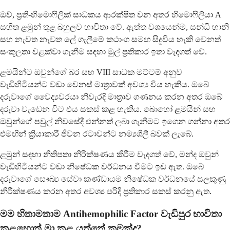
ඔව්, ප්‍රති-හිමොෆිලික් සාධකය ආරක්ෂිත වන අතර හිමොෆිලියා A
සහිත ළමුන් තුළ බහුලව භාවිතා වේ. ඇත්ත වශයෙන්ම, සන්ධි හානි
සහ නැවත නැවත ලේ ගැලීමේ කථාංග සමඟ සිදුවිය හැකි වෙනත්
සංකූලතා වළක්වා ගැනීම සඳහා මුල් ප්‍රතිකාර ඉතා වැදගත් වේ.
ළමයින්ට ඔවුන්ගේ බර සහ VIII සාධක මට්ටම් අනුව
වැඩිහිටියන්ට වඩා වෙනස් මාත්‍රාවක් අවශ්‍ය විය හැකිය. ඔබේ
දරුවාගේ වෛද්‍යවරයා නිවැරදි මාත්‍රාව ගණනය කරන අතර ඔබේ
දරුවා වැඩෙන විට එය සකස් කළ හැකිය. බොහෝ ළමයින් සහ
ඔවුන්ගේ පවුල් නිවසේදී එන්නත් ලබා ගැනීමට ඉගෙන ගන්නා අතර
එමඟින් ක්‍රියාකාරී ජීවන රටාවන්ට නම්‍යශීලී බවක් ලැබේ.
ළමුන් සඳහා නිතිපතා නිරීක්ෂණය කිරීම වැදගත් වේ, මන්ද ඔවුන්
වැඩිහිටියන්ට වඩා නිෂේධක වර්ධනය වීමට ඉඩ ඇත. ඔබේ
දරුවාගේ සෞඛ්‍ය සේවා කණ්ඩායම නිෂේධක වර්ධනයේ සලකුණු
නිරීක්ෂණය කරන අතර අවශ්‍ය පරිදි ප්‍රතිකාර සකස් කරනු ඇත.
මම හිතාමතාම Antihemophilic Factor වැඩිපුර භාවිතා
කළහොත් මා කළ යුත්තේ කුමක්ද?