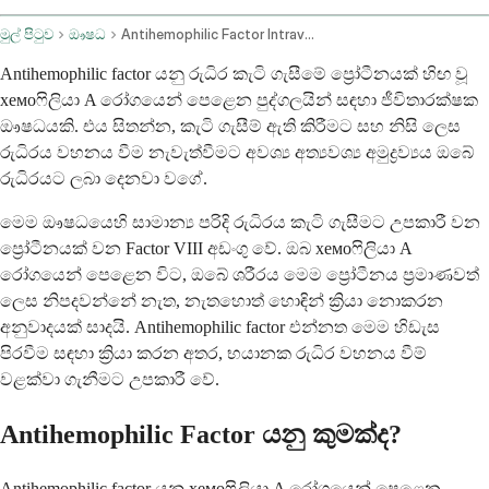
මුල් පිටුව
ඖෂධ
Antihemophilic Factor Intravenous Route
Antihemophilic factor යනු රුධිර කැටි ගැසීමේ ප්‍රෝටීනයක් හිඟ වූ
хемоෆිලියා A රෝගයෙන් පෙළෙන පුද්ගලයින් සඳහා ජීවිතාරක්ෂක
ඖෂධයකි. එය සිතන්න, කැටි ගැසීම් ඇති කිරීමට සහ නිසි ලෙස
රුධිරය වහනය වීම නැවැත්වීමට අවශ්‍ය අත්‍යවශ්‍ය අමුද්‍රව්‍යය ඔබේ
රුධිරයට ලබා දෙනවා වගේ.
මෙම ඖෂධයෙහි සාමාන්‍ය පරිදි රුධිරය කැටි ගැසීමට උපකාරී වන
ප්‍රෝටීනයක් වන Factor VIII අඩංගු වේ. ඔබ хемоෆිලියා A
රෝගයෙන් පෙළෙන විට, ඔබේ ශරීරය මෙම ප්‍රෝටීනය ප්‍රමාණවත්
ලෙස නිපදවන්නේ නැත, නැතහොත් හොඳින් ක්‍රියා නොකරන
අනුවාදයක් සාදයි. Antihemophilic factor එන්නත මෙම හිඩැස
පිරවීම සඳහා ක්‍රියා කරන අතර, භයානක රුධිර වහනය වීම්
වළක්වා ගැනීමට උපකාරී වේ.
Antihemophilic Factor යනු කුමක්ද?
Antihemophilic factor යනු хемоෆිලියා A රෝගයෙන් පෙළෙන