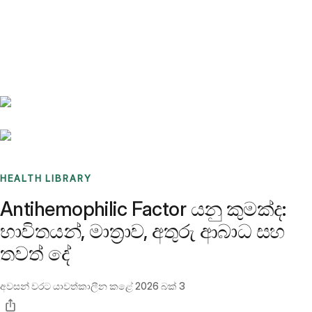
Benchmarks
Stories
FAQ
Sign up / Log in
HEALTH LIBRARY
Antihemophilic Factor යනු කුමක්ද:
භාවිතයන්, මාත්‍රාව, අතුරු ආබාධ සහ
තවත් දේ
අවසන් වරට යාවත්කාලීන කළේ
2026 බක් 3