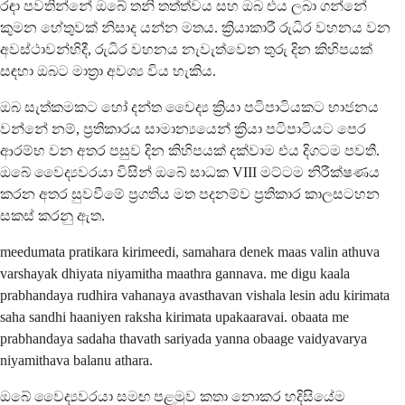
රඳා පවතින්නේ ඔබේ තනි තත්ත්වය සහ ඔබ එය ලබා ගන්නේ
කුමන හේතුවක් නිසාද යන්න මතය. ක්‍රියාකාරී රුධිර වහනය වන
අවස්ථාවන්හිදී, රුධිර වහනය නැවැත්වෙන තුරු දින කිහිපයක්
සඳහා ඔබට මාත්‍රා අවශ්‍ය විය හැකිය.
ඔබ සැත්කමකට හෝ දන්ත වෛද්‍ය ක්‍රියා පටිපාටියකට භාජනය
වන්නේ නම්, ප්‍රතිකාරය සාමාන්‍යයෙන් ක්‍රියා පටිපාටියට පෙර
ආරම්භ වන අතර පසුව දින කිහිපයක් දක්වාම එය දිගටම පවතී.
ඔබේ වෛද්‍යවරයා විසින් ඔබේ සාධක VIII මට්ටම නිරීක්ෂණය
කරන අතර සුවවීමේ ප්‍රගතිය මත පදනම්ව ප්‍රතිකාර කාලසටහන
සකස් කරනු ඇත.
meedumata pratikara kirimeedi, samahara denek maas valin athuva
varshayak dhiyata niyamitha maathra gannava. me digu kaala
prabhandaya rudhira vahanaya avasthavan vishala lesin adu kirimata
saha sandhi haaniyen raksha kirimata upakaaravai. obaata me
prabhandaya sadaha thavath sariyada yanna obaage vaidyavarya
niyamithava balanu athara.
ඔබේ වෛද්‍යවරයා සමඟ පළමුව කතා නොකර හදිසියේම