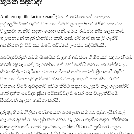
කුමක් සඳහාද?
Antihemophilic factor хемоෆිලියා A රෝගයෙන් පෙළෙන
පුද්ගලයින්ගේ රුධිර වහනය වීම් වලට ප්‍රතිකාර කිරීම සහ එය
වළක්වා ගැනීම සඳහා යොදා ගනී. මෙය රුධිරය නිසි ලෙස කැටි
ගැසෙන්නේ නැති ජානමය තත්වයකි. ස්වභාවික කැටි ගැසීම්
අසාර්ථක වූ විට එය ඔබේ ශරීරයේ උපස්ථ පද්ධතියයි.
වෛද්‍යවරුන් මෙම ඖෂධය වැදගත් අවස්ථා කිහිපයක් සඳහා නියම
කරති. තුවාලයක්, ශල්‍යකර්මයක් හෝ සන්ධි සහ මාංශ පේශිවලට
ස්වයංසිද්ධව රුධිරය වහනය වීමක් හේතුවෙන් ක්‍රියාකාරී රුධිර
වහනය වීම නැවැත්වීමට ඔබට එය අවශ්‍ය විය හැකිය. රුධිර
වහනය වීමේ අවදානම අවම කිරීම සඳහා සැලසුම් කළ ශල්‍යකර්ම
හෝ දන්ත වෛද්‍ය ක්‍රියා පටිපාටිවලට පෙර එය වැළැක්වීමේ
පියවරක් ලෙසද භාවිතා කරයි.
දරුණු හිමොෆිලියා රෝගයෙන් පෙළෙන සමහර පුද්ගලයින් ලේ
ගැලීමේ අවස්ථා සම්පූර්ණයෙන්ම වළක්වා ගැනීම සඳහා නිතිපතා
මාත්‍රා ලබා ගනී. මෙම ප්‍රවේශය, රෝග නිවාරණ ප්‍රතිකාර ලෙස
හැඳින්වේ, පුනරාවර්තන රුධිර වහනය නිසා කාලයත් සමඟ සිදුවන