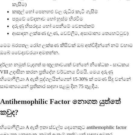
කැසීම)
කකුල් හෝ පෙනහළු වල රුධිර කැටි ගැසීම්
පපුවේ වේදනාව හෝ හුස්ම හිරවීම
දරුණු හිසරදය හෝ පෙනීමේ වෙනස්කම්
ආසාදන ලක්ෂණ (උණ, වෙව්ලීම, අසාමාන්‍ය තෙහෙට්ටුව)
මෙම බරපතල රෝග ලක්ෂණ කිසිවක් ඔබ අත්විඳින්නේ නම් වහාම
ඔබේ වෛද්‍යවරයා අමතන්න.
දුර්ලභ නමුත් වැදගත් සංකූලතාවයක් වන්නේ නිෂේධක - සාධකය
VIII උදාසීන කරන ප්‍රතිදේහ වර්ධනය වීමයි. මෙය දරුණු
හිමොෆිලියා A ඇති පුද්ගලයින්ගෙන් 15-30% ක් පමණ සිදු වන්නේ
සාමාන්‍යයෙන් ප්‍රතිකාර සඳහා පළමු දින 75 තුළදීය.
Antihemophilic Factor නොගත යුත්තේ
කවුද?
හිමොෆිලියා A ඇති ඉතා ස්වල්ප දෙනෙකුට antihemophilic factor
ලබා ගත නොහැක, නමුත් ඇතැම් තත්වයන් සඳහා අමතර