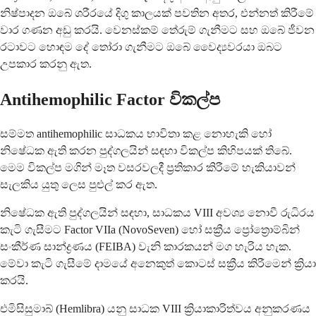
නිෂ්පාදන ඔබේ ශරීරයේ දිගු කාලයක් පවතින අතර, එන්නත් කිරීමේ
වාර ගණන අඩු කරයි. වෙනස්කම් තේරුම් ගැනීමට සහ ඔබේ ජීවන
රටාවට හොඳම දේ තෝරා ගැනීමට ඔබේ වෛද්‍යවරයා ඔබට
උපකාර කරනු ඇත.
Antihemophilic Factor විකල්ප
සම්මත antihemophilic සාධකය භාවිතා කළ නොහැකි හෝ
නිෂේධක ඇති කරන පුද්ගලයින් සඳහා විකල්ප කිහිපයක් තිබේ.
මෙම විකල්ප මගින් මෑත වසරවලදී ප්‍රතිකාර කිරීමේ හැකියාවන්
සැලකිය යුතු ලෙස පුළුල් කර ඇත.
නිෂේධක ඇති පුද්ගලයින් සඳහා, සාධකය VIII අවශ්‍ය නොවී රුධිරය
කැටි ගැසීමට Factor VIIa (NovoSeven) හෝ සක්‍රීය ප්‍රෝත්‍රොම්බින්
සංකීර්ණ සාන්ද්‍රණය (FEIBA) වැනි කාරකයන් මග හැරිය හැක.
මේවා කැටි ගැසීමේ දාමයේ අනෙකුත් කොටස් සක්‍රීය කිරීමෙන් ක්‍රියා
කරයි.
එමිසිසුමාබ් (Hemlibra) යනු සාධක VIII ක්‍රියාකාරිත්වය අනුකරණය