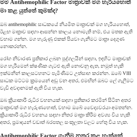
මම Antihemophilic Factor මාත්‍රාවක් මග හැරියහොත්
මා කළ යුත්තේ කුමක්ද?
ඔබ antihemophilic සාධකයේ නියමිත මාත්‍රාවක් මග හැරියහොත්,
ඊළඟ මාත්‍රාව සඳහා ආසන්න කාලය නොමැති නම්, එය මතක ඇති
වහාම ගන්න. මග හැරුණු එකක් පියවා ගැනීමට මාත්‍රා දෙගුණ
නොකරන්න.
රෝග නිවාරණ ප්‍රතිකාර ලබන පුද්ගලයින් සඳහා, ඉඳහිට මාත්‍රාවක්
මග හැරීමෙන් ක්ෂණික ගැටළු ඇති නොවනු ඇත, නමුත් හැකි
ඉක්මනින් කාලසටහනට පැමිණීමට උත්සාහ කරන්න. ඔබේ VIII
සාධක මට්ටම ක්‍රමයෙන් අඩු වන අතර, එමඟින් ඔබට ලේ ගැලීමට
වැඩි අවදානමක් ඇති විය හැක.
ඔබ ක්‍රියාකාරී රුධිර වහනයක් සඳහා ප්‍රතිකාර කරමින් සිටින අතර
මාත්‍රාවක් මග හැරුණහොත්, වහාම ඔබේ වෛද්‍යවරයා අමතන්න.
ක්‍රියාකාරී රුධිර වහනය සඳහා නිතර මාත්‍රා කිරීම අවශ්‍ය විය හැකි
අතර, ප්‍රමාදයන් වඩාත් බරපතල සංකූලතා වලට හේතු විය හැක.
Antihemophilic Factor ගැනීම නතර කළ හැක්කේ