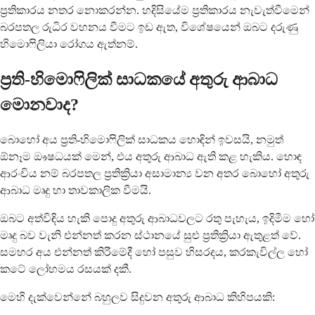
ප්‍රතිකාරය නතර නොකරන්න. හදිසියේම ප්‍රතිකාරය නැවැත්වීමෙන්
බරපතල රුධිර වහනය වීමට ඉඩ ඇත, විශේෂයෙන් ඔබට දරුණු
හිමොෆිලියා රෝගය ඇත්නම්.
ප්‍රති-හිමොෆිලික් සාධකයේ අතුරු ආබාධ
මොනවාද?
බොහෝ අය ප්‍රති-හිමොෆිලික් සාධකය හොඳින් ඉවසයි, නමුත්
ඕනෑම ඖෂධයක් මෙන්, එය අතුරු ආබාධ ඇති කළ හැකිය. හොඳ
ආරංචිය නම් බරපතල ප්‍රතික්‍රියා අසාමාන්‍ය වන අතර බොහෝ අතුරු
ආබාධ මෘදු හා තාවකාලික වීමයි.
ඔබට අත්විඳිය හැකි පොදු අතුරු ආබාධවලට රතු පැහැය, ඉදිමීම හෝ
මෘදු බව වැනි එන්නත් කරන ස්ථානයේ සුළු ප්‍රතික්‍රියා ඇතුළත් වේ.
සමහර අය එන්නත් කිරීමේදී හෝ පසුව හිසරදය, කරකැවිල්ල හෝ
කටේ ලෝහමය රසයක් දකී.
මෙහි දැක්වෙන්නේ බහුලව සිදුවන අතුරු ආබාධ කිහිපයකි: