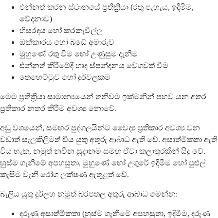
එන්නත් කරන ස්ථානයේ ප්‍රතික්‍රියා (රතු පැහැය, ඉදිමීම,
වේදනාව)
හිසරදය හෝ කරකැවිල්ල
ඔක්කාරය හෝ බඩේ අමාරුව
මුහුණේ රතු වීම හෝ උණුසුම දැනීම
එන්නත් කිරීමේදී හෘද ස්පන්දනය වේගවත් වීම
තෙහෙට්ටුව හෝ දුර්වලකම
මෙම ප්‍රතික්‍රියා සාමාන්‍යයෙන් තනිවම ඉක්මනින් පහව යන අතර
ප්‍රතිකාර නතර කිරීම අවශ්‍ය නොවේ.
අඩු වශයෙන්, සමහර පුද්ගලයින්ට වෛද්‍ය ප්‍රතිකාර අවශ්‍ය වන
වඩාත් සැලකිලිමත් විය යුතු අතුරු ආබාධ ඇති වේ. අසාත්මිකතා ඇති
විය හැක, නමුත් නවීන සූදානම සමඟ ඒවා කලාතුරකින් සිදු වේ.
හුස්ම ගැනීමේ අපහසුතා, මුහුණේ හෝ උගුරේ ඉදිමීම හෝ පුළුල්
කැසීම වැනි රෝග ලක්ෂණ ඇතුළත් වේ.
බැලිය යුතු දුර්ලභ නමුත් බරපතල අතුරු ආබාධ මෙන්න:
දරුණු අසාත්මිකතා (හුස්ම ගැනීමේ අපහසුතා, ඉදිමීම, දරුණු