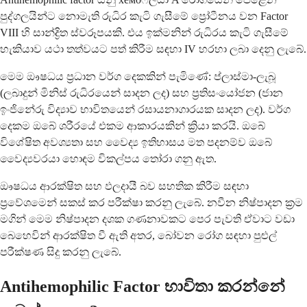
පුද්ගලයින්ට නොමැති රුධිර කැටි ගැසීමේ ප්‍රෝටීනය වන Factor
VIII හි සාන්ද්‍රිත ස්වරූපයකි. එය ඉක්මනින් රුධිරය කැටි ගැසීමේ
හැකියාව යථා තත්වයට පත් කිරීම සඳහා IV හරහා ලබා දෙනු ලැබේ.
මෙම ඖෂධය ප්‍රධාන වර්ග දෙකකින් පැමිණේ: ප්ලාස්මා-ලැබූ
(ලබාදුන් මිනිස් රුධිරයෙන් සාදන ලද) සහ ප්‍රතිසංයෝජන (ජාන
ඉංජිනේරු විද්‍යාව භාවිතයෙන් රසායනාගාරයක සාදන ලද). වර්ග
දෙකම ඔබේ ශරීරයේ එකම ආකාරයකින් ක්‍රියා කරයි. ඔබේ
විශේෂිත අවශ්‍යතා සහ වෛද්‍ය ඉතිහාසය මත පදනම්ව ඔබේ
වෛද්‍යවරයා හොඳම විකල්පය තෝරා ගනු ඇත.
ඖෂධය ආරක්ෂිත සහ ඵලදායී බව සහතික කිරීම සඳහා
ප්‍රවේශමෙන් සකස් කර පරීක්ෂා කරනු ලැබේ. නවීන නිෂ්පාදන ක්‍රම
මගින් මෙම නිෂ්පාදන දශක ගණනාවකට පෙර පැවති ඒවාට වඩා
බෙහෙවින් ආරක්ෂිත වී ඇති අතර, බෝවන රෝග සඳහා පුළුල්
පරීක්ෂණ සිදු කරනු ලැබේ.
Antihemophilic Factor භාවිතා කරන්නේ