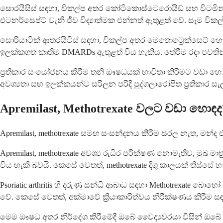
සොරයිසිස් සඳහා, විකල්ප අතර කෝටිකොස්ටෙරොයිඩ් සහ විටමින් ඩී ප්
එටනර්සෙප්ට් වැනි ජීව විද්‍යාත්මක එන්නත් ඇතුළත් වේ. සෑම විකල
සොරියාටික් ආතරයිටිස් සඳහා, විකල්ප අතර මෙතොට්‍රෙක්සෙට් හෝ 
ඉලක්කගත කෘතිම DMARDs ඇතුළත් විය හැකිය. තේරීම රඳා පව
ප්‍රතිකාර සංයෝජනය කිරීම තනි ඖෂධයක් භාවිතා කිරීමට වඩා
අවශ්‍යතා සහ ඉලක්කයන්ට සරිලන පරිදි පුද්ගලාරෝපිත ප්‍රතිකාර ස
Apremilast, Methotrexate වලට වඩා හොඳද
Apremilast, methotrexate සමඟ සංසන්දනය කිරීම සරල නැත, මන්ද 
Apremilast, methotrexate අවශ්‍ය රුධිර පරීක්ෂණ නොමැතිව, මුඛ
විය හැකි බවයි. කෙසේ වෙතත්, methotrexate දිගු කාලයක් තිස්සේ
Psoriatic arthritis හි දරුණු සන්ධි ආබාධ සඳහා Methotrexate බ
වේ. කෙසේ වෙතත්, අක්මාවේ ක්‍රියාකාරිත්වය නිරීක්ෂණය කිරීම ස
මෙම ඖෂධ අතර නිර්දේශ කිරීමේදී ඔබේ වෛද්‍යවරයා විසින් ඔබේ