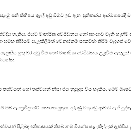
 සති කිහිපය තුළදී අඩු වීමට ඉඩ ඇත. ප්‍රතිකාරය ආරම්භයේදී මා
ත්විඳිය හැකිය, එයට මානසික අවපීඩනය හෝ කාංසාව වැනි හැඟීම්
මඟ කිසියම් සැලකිලිමත් වෙනස්කම් සාකච්ඡා කිරීම වැදගත් වේ
ලකිය යුතු බර අඩු වීම හෝ මානසික අවපීඩනය උග්‍රවීම ඇතුළත් විය 
ලබාගන්න.
්‍ය තත්වයන් හෝ තත්වයන් නිසා එය නුසුදුසු විය හැකිය. මෙම 
ඔබ ඇප්‍රෙමිලාස්ට් නොගත යුතුය. දරුණු වකුගඩු ආබාධ ඇති පුද්ගලයින
න් පිළිබඳ ඉතිහාසයක් තිබේ නම් විශේෂ සැලකිල්ලක් දැක්විය ය