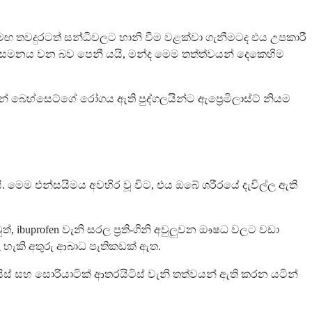
මඟ තවදුරටත් සන්ධිවලට හානි වීම වළක්වා ගැනීමටද එය උපකාරී
 සමනය වන බව පෙනී යයි, මන්ද මෙම තත්ත්වයන් දෙකෙහිම
න් බෙහ්සෙට්ගේ රෝගය ඇති පුද්ගලයින්ට ඇප්‍රෙමිලාස්ට් නියම
රයි. මෙම එන්සයිමය අවහිර වූ විට, එය ඔබේ ශරීරයේ දැවිල්ල ඇති
 ibuprofen වැනි සරල ප්‍රති-ගිනි අවුලුවන ඖෂධ වලට වඩා
හැකි අතුරු ආබාධ පැතිකඩක් ඇත.
ාසිස් සහ සොරියාටික් ආතරයිටිස් වැනි තත්වයන් ඇති කරන යටින්