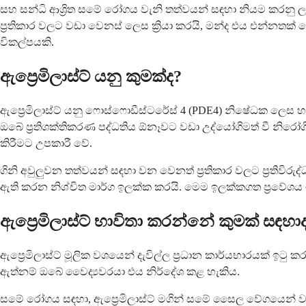
සහ සන්ධි ආශ්‍රිත සමේ රෝගය වැනි තත්වයන් සඳහා නියම කරනු
ප්‍රතිකාර වලට වඩා වෙනස් ලෙස ක්‍රියා කරයි, මන්ද එය එන්නතක
විකල්පයකි.
ඇප්‍රෙමිලාස්ට් යනු කුමක්ද?
ඇප්‍රෙමිලාස්ට් යනු ෆොස්ෆොඩීස්ටරේස් 4 (PDE4) නිෂේධක ලෙස හැඳ
ඔබේ ප්‍රතිශක්තිකරණ පද්ධතිය ඕනෑවට වඩා උද්යෝගිමත් වී නිරෝගී
කිරීමට උපකාරී වේ.
ගිනි අවුලුවන තත්වයන් සඳහා වන වෙනත් ප්‍රතිකාර වලට ප්‍රතිවිරු
ඇති කරන නිශ්චිත මාර්ග ඉලක්ක කරයි. මෙම ඉලක්කගත ප්‍රවේශය ම
ඇප්‍රෙමිලාස්ට් භාවිතා කරන්නේ කුමක් සඳහා
ඇප්‍රෙමිලාස්ට් මූලික වශයෙන් දැවිල්ල ප්‍රධාන කාර්යභාරයක් ඉටු
ඇත්නම් ඔබේ වෛද්‍යවරයා එය නිර්දේශ කළ හැකිය.
සමේ රෝගය සඳහා, ඇප්‍රෙමිලාස්ට් මගින් සමේ සෛල වේගයෙන් වර්ධ