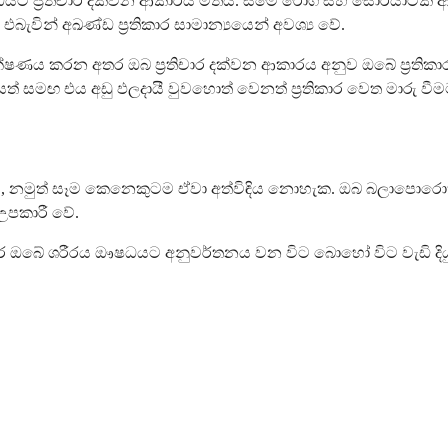
ධයට ප්‍රතිචාර දක්වන ආකාරය මතය. සමේ රෝග සහ සොරියාටික් ආ
ින් අඛණ්ඩ ප්‍රතිකාර සාමාන්‍යයෙන් අවශ්‍ය වේ.
 නිරීක්ෂණය කරන අතර ඔබ ප්‍රතිචාර දක්වන ආකාරය අනුව ඔබේ ප්‍ර
ත් සමඟ එය අඩු ඵලදායී වුවහොත් වෙනත් ප්‍රතිකාර වෙත මාරු වීමට
ිය, නමුත් සෑම කෙනෙකුටම ඒවා අත්විඳිය නොහැක. ඔබ බලාපොරොත්ත
උපකාරී වේ.
තර ඔබේ ශරීරය ඖෂධයට අනුවර්තනය වන විට බොහෝ විට වැඩි දිය