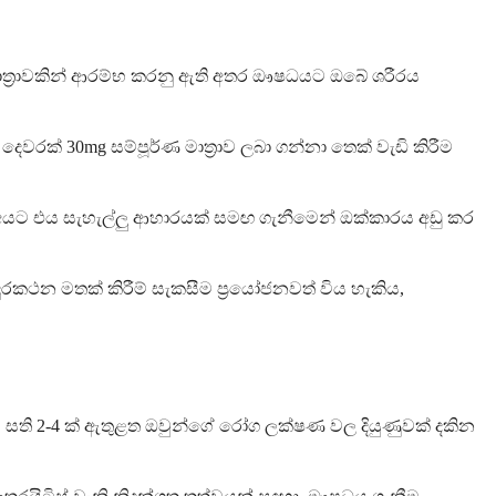
මාත්‍රාවකින් ආරම්භ කරනු ඇති අතර ඖෂධයට ඔබේ ශරීරය
ක් 30mg සම්පූර්ණ මාත්‍රාව ලබා ගන්නා තෙක් වැඩි කිරීම
යට එය සැහැල්ලු ආහාරයක් සමඟ ගැනීමෙන් ඔක්කාරය අඩු කර
කථන මතක් කිරීම් සැකසීම ප්‍රයෝජනවත් විය හැකිය,
 අය සති 2-4 ක් ඇතුළත ඔවුන්ගේ රෝග ලක්ෂණ වල දියුණුවක් දකින