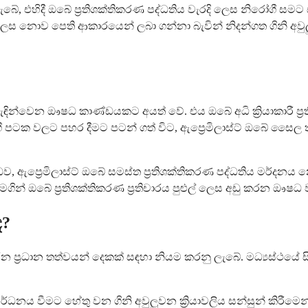
 ලැබේ, එහිදී ඔබේ ප්‍රතිශක්තිකරණ පද්ධතිය වැරදි ලෙස නිරෝ
් ලෙස නොව පෙති ආකාරයෙන් ලබා ගන්නා බැවින් නිදන්ගත ගිනි අව
ින්වෙන ඖෂධ කාණ්ඩයකට අයත් වේ. එය ඔබේ අධි ක්‍රියාකාරී ප්‍රතිශ
 පටක වලට පහර දීමට පටන් ගත් විට, ඇප්‍රෙමිලාස්ට් ඔබේ සෛල තු
ද්ධව, ඇප්‍රෙමිලාස්ට් ඔබේ සමස්ත ප්‍රතිශක්තිකරණ පද්ධතිය මර්දනය
ගින් ඔබේ ප්‍රතිශක්තිකරණ ප්‍රතිචාරය පුළුල් ලෙස අඩු කරන ඖෂ
ද?
 කරන ප්‍රධාන තත්වයන් දෙකක් සඳහා නියම කරනු ලැබේ. මධ්‍යස්ථයේ 
නය වීමට හේතු වන ගිනි අවුලුවන ක්‍රියාවලිය සන්සුන් කිරීමෙන