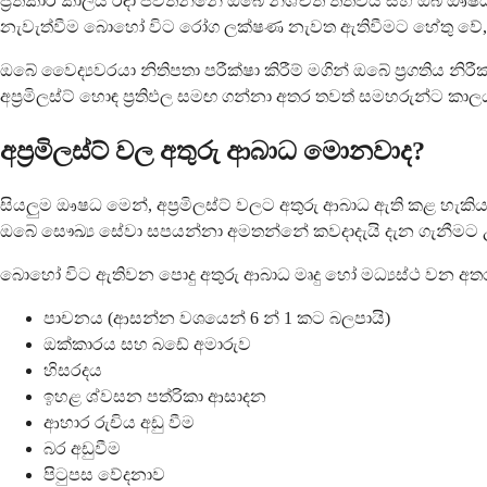
ප්‍රතිකාර කාලය රඳා පවතින්නේ ඔබේ නිශ්චිත තත්වය සහ ඔබ ඖෂ
නැවැත්වීම බොහෝ විට රෝග ලක්ෂණ නැවත ඇතිවීමට හේතු වේ, එබැව
ඔබේ වෛද්‍යවරයා නිතිපතා පරීක්ෂා කිරීම් මගින් ඔබේ ප්‍රගතිය
අප්‍රමිලස්ට් හොඳ ප්‍රතිඵල සමඟ ගන්නා අතර තවත් සමහරුන්ට කාලය
අප්‍රමිලස්ට් වල අතුරු ආබාධ මොනවාද?
සියලුම ඖෂධ මෙන්, අප්‍රමිලස්ට් වලට අතුරු ආබාධ ඇති කළ හැක
ඔබේ සෞඛ්‍ය සේවා සපයන්නා අමතන්නේ කවදාදැයි දැන ගැනීමට 
බොහෝ විට ඇතිවන පොදු අතුරු ආබාධ මෘදු හෝ මධ්‍යස්ථ වන අ
පාචනය (ආසන්න වශයෙන් 6 න් 1 කට බලපායි)
ඔක්කාරය සහ බඩේ අමාරුව
හිසරදය
ඉහළ ශ්වසන පත්රිකා ආසාදන
ආහාර රුචිය අඩු වීම
බර අඩුවීම
පිටුපස වේදනාව