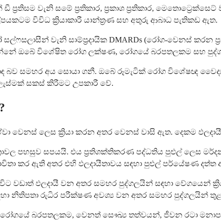
‍රතිසම වැනි සමේ ප්‍රතිකාර, ප්‍රකාශ ප්‍රතිකාර, මෙතොට්‍රෙක්සෙට
්පයකටම විවිධ ක්‍රියාකාරී යාන්ත්‍රණ සහ අතුරු ආබාධ පැතිකඩ ඇත.
සල්ෆසලාසීන් වැනි සාම්ප්‍රදායික DMARDs (රෝග-වෙනස් කරන ප්‍ර
තින්නේ ඔබේ විශේෂිත රෝග ලක්ෂණ, රෝගයේ බරපතලකම සහ පුද්
 හොඳ බව සමහර අය සොයා ගනී. ඔබේ රූමැටික් රෝග විශේෂඥ වෛද
ැලැස්මක් සකස් කිරීමට උපකාරී වේ.
?
ඒවා වෙනස් ලෙස ක්‍රියා කරන අතර වෙනස් වාසි ඇත. දෙකම ඵලදායී ප
 මාත්‍රාවල පහසුව සපයයි. එය ප්‍රතිශක්තිකරණ පද්ධතිය පුළුල් ල
 භාවිතා කර ඇති අතර එහි ඵලදායීතාවය සඳහා පුළුල් පර්යේෂණ දත්ත
ොහෝ විට වඩාත් ඵලදායී වන අතර සමහර පුද්ගලයින් සඳහා වේගයෙන් ක්‍
ඳහා නිතිපතා රුධිර පරීක්ෂණ අවශ්‍ය වන අතර සමහර පුද්ගලයින් තු
 රෝගයේ බරපතලකම, වෙනත් සෞඛ්‍ය තත්වයන්, ජීවන රටා මනාපයන් 