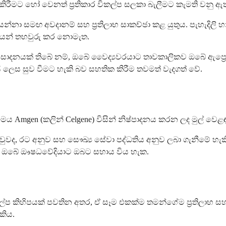
කිරීමට හෝ වෙනත් ප්‍රතිකාර විකල්ප සලකා බැලීමට කැමති වනු ඇ
්නා සමඟ අවදානම් සහ ප්‍රතිලාභ සාකච්ඡා කළ යුතුය. පැහැදිලි 
්ණයෙන් තහවුරු කර නොමැත.
ආසාදනයක් තිබේ නම්, ඔබේ වෛද්‍යවරයාට තාවකාලිකව ඔබේ ඇප්‍රෙ
ි ලෙස සුව වීමට හැකි බව සහතික කිරීම තවමත් වැදගත් වේ.
ය Amgen (කලින් Celgene) විසින් නිෂ්පාදනය කරන ලද මුල් වෙළ
ි වුවද, රට අනුව සහ සෞඛ්‍ය සේවා පද්ධතිය අනුව ලබා ගැනීමේ 
මට ඔබේ ඖෂධවේදියාට ඔබට සහාය විය හැක.
ිකල්ප කිහිපයක් පවතින අතර, ඒ සෑම එකක්ම තමන්ගේම ප්‍රතිලාභ ස
කිය.