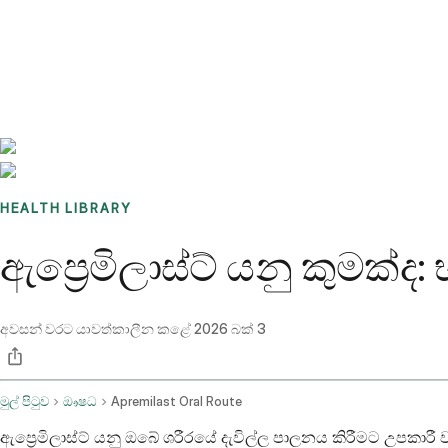
Benchmarks
Stories
FAQ
Sign up / Log in
HEALTH LIBRARY
ඇප්‍රෙමිලාස්ට් යනු කුමක්ද:
අවසන් වරට යාවත්කාලීන කළේ
2026 බක් 3
මුල් පිටුව
ඖෂධ
Apremilast Oral Route
ඇප්‍රෙමිලාස්ට් යනු ඔබේ ශරීරයේ දැවිල්ල පාලනය කිරීමට උපකාර