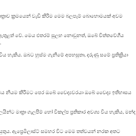
ත්‍රාව ක්‍රමයෙන් වැඩි කිරීම මෙම බලපෑම් බොහොමයක් අවම
 ඇතුළත් වේ. මෙය එතරම් සුලභ නොවුනත්, ඔබේ චිත්තවේගීය
.
හැකිය. ඔබට හුස්ම ගැනීමේ අපහසුතා, දරුණු සමේ ප්‍රතික්‍රියා
ඖෂධය නියම කිරීමට පෙර ඔබේ වෛද්‍යවරයා ඔබේ වෛද්‍ය ඉතිහාසය
්ට මාත්‍රා ගැලපීම් හෝ විකල්ප ප්‍රතිකාර අවශ්‍ය විය හැකිය, මන්ද
ුතුය. ඇප්‍රෙමිලාස්ට් සමහර විට මෙම තත්වයන් නරක අතට