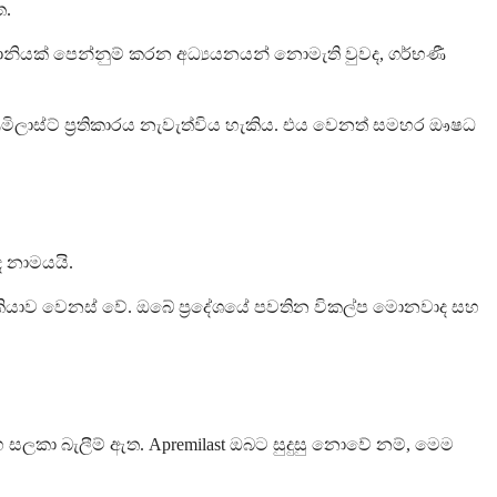
ත.
හානියක් පෙන්නුම් කරන අධ්‍යයනයන් නොමැති වුවද, ගර්භණී
මිලාස්ට් ප්‍රතිකාරය නැවැත්විය හැකිය. එය වෙනත් සමහර ඖෂධ
ඳ නාමයයි.
හැකියාව වෙනස් වේ. ඔබේ ප්‍රදේශයේ පවතින විකල්ප මොනවාද සහ
හ සලකා බැලීම් ඇත. Apremilast ඔබට සුදුසු නොවේ නම්, මෙම