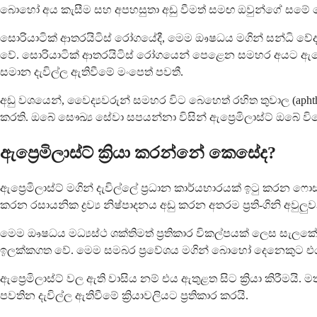
බොහෝ අය කැසීම සහ අපහසුතා අඩු වීමත් සමඟ ඔවුන්ගේ සමේ පෙන
සොරියාටික් ආතරයිටිස් රෝගයේදී, මෙම ඖෂධය මගින් සන්ධි වේද
වේ. සොරියාටික් ආතරයිටිස් රෝගයෙන් පෙළෙන සමහර අයට ඇප්‍
සමාන දැවිල්ල ඇතිවීමේ මංපෙත් පවතී.
අඩු වශයෙන්, වෛද්‍යවරුන් සමහර විට බෙහෙත් රහිත තුවාල (apht
කරති. ඔබේ සෞඛ්‍ය සේවා සපයන්නා විසින් ඇප්‍රෙමිලාස්ට් ඔබේ වි
ඇප්‍රෙමිලාස්ට් ක්‍රියා කරන්නේ කෙසේද?
ඇප්‍රෙමිලාස්ට් මගින් දැවිල්ලේ ප්‍රධාන කාර්යභාරයක් ඉටු කරන ෆ
කරන රසායනික ද්‍රව්‍ය නිෂ්පාදනය අඩු කරන අතරම ප්‍රති-ගිනි අවුලුවන ද
මෙම ඖෂධය මධ්‍යස්ථ ශක්තිමත් ප්‍රතිකාර විකල්පයක් ලෙස සැලකේ
ඉලක්කගත වේ. මෙම සමබර ප්‍රවේශය මගින් බොහෝ දෙනෙකුට එය 
ඇප්‍රෙමිලාස්ට් වල ඇති වාසිය නම් එය ඇතුළත සිට ක්‍රියා කිරී
පවතින දැවිල්ල ඇතිවීමේ ක්‍රියාවලියට ප්‍රතිකාර කරයි.