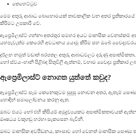
තෙහෙට්ටුව
මෙම අතුරු ආබාධ බොහොමයක් තාවකාලික වන අතර ප්‍රතිකාරයේ පළමු
කිරීමට උපකාරී වේ.
ඇප්‍රෙමිලාස්ට් ගන්නා අතරතුර සමහර අයට මානසික වෙනස්කම් අ
යහපැවැත්ම කෙරෙහි අවධානය යොමු කිරීම සහ ඔබේ වෛද්‍යවරයා ස
දුර්ලභ නමුත් වඩාත් බරපතල අතුරු ආබාධවලට දරුණු අසාත්මිකතා, සැ
හෝ ස්වයං-හානි පිළිබඳ සිතුවිලි ඇත්නම්, වහාම වෛද්‍ය ප්‍රතිකාර 
ඇප්‍රෙමිලාස්ට් නොගත යුත්තේ කවුද?
ඇප්‍රෙමිලාස්ට් සෑම කෙනෙකුටම සුදුසු නොවන අතර, ඇතැම් සෞඛ
හොඳින් සමාලෝචනය කරනු ඇත.
ඔබට එයට හෝ එහි කිසියම් අමුද්‍රව්‍යයකට අසාත්මිකතාවයක් ඇත්නම් 
ඖෂධය වකුගඩු හරහා සැකසෙන බැවිනි.
ඔබට මානසික අවපීඩනය, කාංසාව හෝ වෙනත් මානසික සෞඛ්‍ය තත්වය