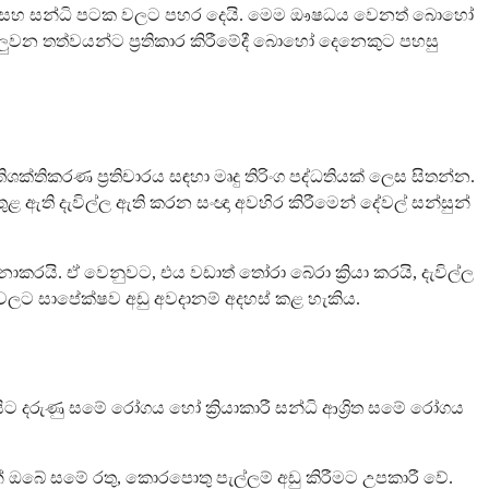
ගී සමට සහ සන්ධි පටක වලට පහර දෙයි. මෙම ඖෂධය වෙනත් බොහෝ
ුලුවන තත්වයන්ට ප්‍රතිකාර කිරීමේදී බොහෝ දෙනෙකුට පහසු
ක්තිකරණ ප්‍රතිචාරය සඳහා මෘදු තිරිංග පද්ධතියක් ලෙස සිතන්න.
ළ ඇති දැවිල්ල ඇති කරන සංඥා අවහිර කිරීමෙන් දේවල් සන්සුන්
 නොකරයි. ඒ වෙනුවට, එය වඩාත් තෝරා බේරා ක්‍රියා කරයි, දැවිල්ල
ධ වලට සාපේක්ෂව අඩු අවදානම් අදහස් කළ හැකිය.
සිට දරුණු සමේ රෝගය හෝ ක්‍රියාකාරී සන්ධි ආශ්‍රිත සමේ රෝගය
් ඔබේ සමේ රතු, කොරපොතු පැල්ලම් අඩු කිරීමට උපකාරී වේ.