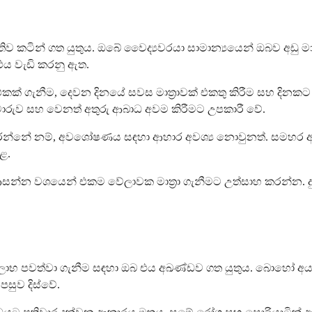
තිව කටින් ගත යුතුය. ඔබේ වෛද්‍යවරයා සාමාන්‍යයෙන් ඔබව අඩු 
එය වැඩි කරනු ඇත.
ැනීම, දෙවන දිනයේ සවස මාත්‍රාවක් එකතු කිරීම සහ දිනකට දෙවර
 අමාරුව සහ වෙනත් අතුරු ආබාධ අවම කිරීමට උපකාරී වේ.
කරන්නේ නම්, අවශෝෂණය සඳහා ආහාර අවශ්‍ය නොවුනත්. සමහර අ
ළ.
සන්න වශයෙන් එකම වේලාවක මාත්‍රා ගැනීමට උත්සාහ කරන්න. දුර
හි ප්‍රතිලාභ පවත්වා ගැනීම සඳහා ඔබ එය අඛණ්ඩව ගත යුතුය. බොහෝ
පසුව දිස්වේ.