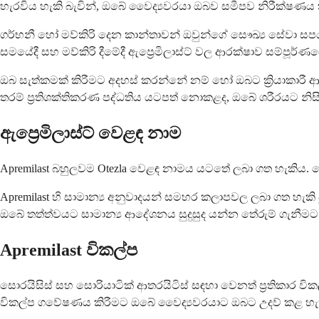
හැරවිය හැකි බැවින්, ඔබේ වෛද්‍යවරයා ඔබව සමීපව නිරීක්ෂණය 
ගර්භනී හෝ මව්කිරි දෙන කාන්තාවන් ඔවුන්ගේ සෞඛ්‍ය සේවා සපයන
සමයේදී සහ මව්කිරි දීමේදී ඇප්‍රෙමිලාස්ට් වල ආරක්ෂාව සම්පූර
ඔබ සැත්කමක් කිරීමට අදහස් කරන්නේ නම් හෝ ඔබට ක්‍රියාකාරී 
තරම් ප්‍රතිශක්තිකරණ පද්ධතිය යටපත් නොකළද, ඔබේ ශරීරයට නිස
ඇප්‍රෙමිලාස්ට් වෙළඳ නාම
Apremilast බහුලවම Otezla වෙළඳ නාමය යටතේ ලබා ගත හැකිය. මෙ
Apremilast හි සාමාන්‍ය අනුවාදයන් සමහර කලාපවල ලබා ගත හැක
ඔබේ තත්ත්වයට සාමාන්‍ය ආදේශනය සුදුසුද යන්න තේරුම් ගැනී
Apremilast විකල්ප
සොරයිසිස් සහ සොරියාටික් ආතරයිටිස් සඳහා වෙනත් ප්‍රතිකාර ව
විකල්ප ගවේෂණය කිරීමට ඔබේ වෛද්‍යවරයාට ඔබට උදව් කළ හැ