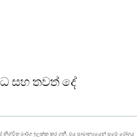
ආබාධ සහ තවත් දේ
ියේ නිශ්චිත මාර්ග ඉලක්ක කර ගනී. එය සාමාන්‍යයෙන් සමේ රෝගය