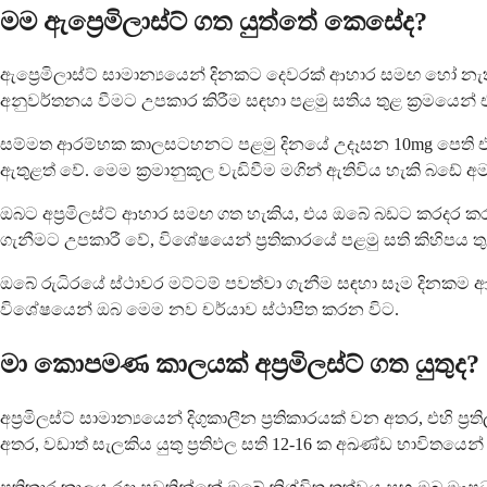
මම ඇප්‍රෙමිලාස්ට් ගත යුත්තේ කෙසේද?
ඇප්‍රෙමිලාස්ට් සාමාන්‍යයෙන් දිනකට දෙවරක් ආහාර සමඟ හෝ නැ
අනුවර්තනය වීමට උපකාර කිරීම සඳහා පළමු සතිය තුළ ක්‍රමයෙන් 
සම්මත ආරම්භක කාලසටහනට පළමු දිනයේ උදෑසන 10mg පෙති එකක් ග
ඇතුළත් වේ. මෙම ක්‍රමානුකූල වැඩිවීම මගින් ඇතිවිය හැකි බඩේ
ඔබට අප්‍රමිලස්ට් ආහාර සමඟ ගත හැකිය, එය ඔබේ බඩට කරදර 
ගැනීමට උපකාරී වේ, විශේෂයෙන් ප්‍රතිකාරයේ පළමු සති කිහිපය තු
ඔබේ රුධිරයේ ස්ථාවර මට්ටම් පවත්වා ගැනීම සඳහා සෑම දිනකම ආ
විශේෂයෙන් ඔබ මෙම නව චර්යාව ස්ථාපිත කරන විට.
මා කොපමණ කාලයක් අප්‍රමිලස්ට් ගත යුතුද?
අප්‍රමිලස්ට් සාමාන්‍යයෙන් දිගුකාලීන ප්‍රතිකාරයක් වන අතර, එ
අතර, වඩාත් සැලකිය යුතු ප්‍රතිඵල සති 12-16 ක අඛණ්ඩ භාවිතයෙන් 