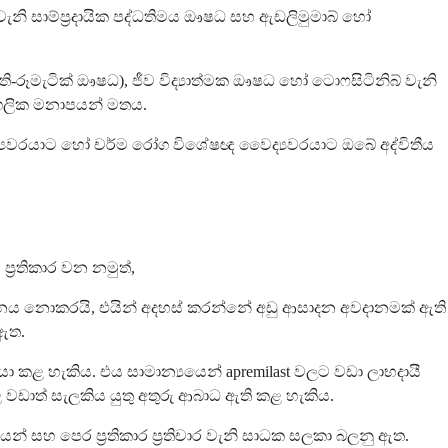
් වැනි සාම්ප්‍රදායික පද්ධතිමය ඖෂධ සහ ඇඩලිමුමාබ් හෝ
ති-රූමැටික් ඖෂධ), ජීව විද්‍යාත්මක ඖෂධ හෝ ටොෆසිටිනිබ් වැනි
ගලික මනාපයන් මතය.
්‍යවරයාට හෝ චර්ම රෝග විශේෂඥ වෛද්‍යවරයාට ඔබේ අද්විතීය
්‍රතිකාර වන නමුත්,
ෙස මර්දනය නොකරයි, එයින් අදහස් කරන්නේ අඩු ආසාදන අවදානමක් ඇති
 ඇත.
රියා කළ හැකිය. එය සාමාන්‍යයෙන් apremilast වලට වඩා ලාභදායී
ළ වඩාත් සැලකිය යුතු අතුරු ආබාධ ඇති කළ හැකිය.
සහ පෙර ප්‍රතිකාර ප්‍රතිචාර වැනි සාධක සලකා බලනු ඇත.