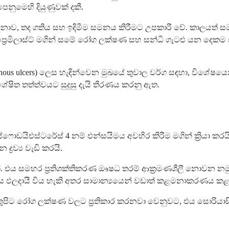
ුමෙහි දියුණුවක් දකී.
නාව, තද ගතිය සහ ඉදිමීම සමනය කිරීමට උපකාරී වේ. කාලයත් ස
රෙමිලාස්ට් මගින් සමේ රෝග ලක්ෂණ සහ සන්ධි ගැටළු යන දෙකම
hous ulcers) ලෙස හැඳින්වෙන මුඛයේ තුවාල වර්ග සඳහා, විශේෂයෙ
ශේෂිත තත්ත්වයට සුදුසු දැයි තීරණය කරනු ඇත.
ොස්ෆොඩයිඑස්ටරේස් 4 නම් එන්සයිමය අවහිර කිරීම මගින් ක්‍රියා ක
්‍රව්‍ය වැඩි කරයි.
. එය සමහර ප්‍රතිශක්තිකරණ ඖෂධ තරම් ආක්‍රමණශීලී නොවන නමුත්,
ඵලදායී විය හැකි අතර සාමාන්‍යයෙන් වඩාත් කළමනාකරණය කළ 
මයි. මතුපිට රෝග ලක්ෂණ වලට ප්‍රතිකාර කරනවා වෙනුවට, එය සොරිය