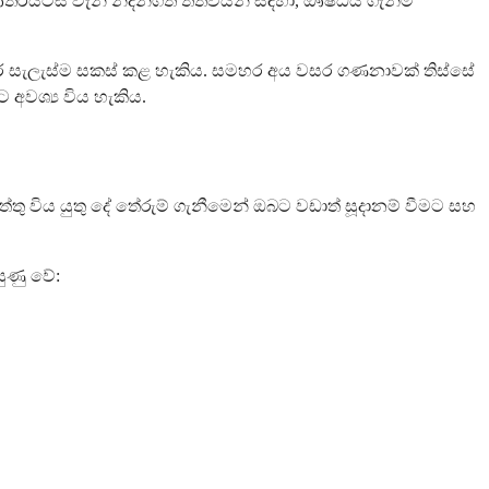
තරයිටිස් වැනි නිදන්ගත තත්වයන් සඳහා, ඖෂධය ගැනීම
තිකාර සැලැස්ම සකස් කළ හැකිය. සමහර අය වසර ගණනාවක් තිස්සේ
 අවශ්‍ය විය හැකිය.
ු විය යුතු දේ තේරුම් ගැනීමෙන් ඔබට වඩාත් සූදානම් වීමට සහ
ුණු වේ: