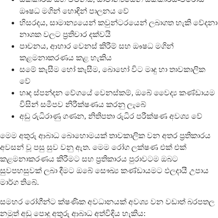
ඖෂධ මගින් හොඳින් පාලනය වේ
හිසරදය, සාමාන්‍යයෙන් කවුන්ටරයෙන් ලබාගත හැකි වේදනා
නාශක වලට ප්‍රතිචාර දක්වයි
පාචනය, ආහාර වෙනස් කිරීම් සහ ඖෂධ මගින්
කළමනාකරණය කළ හැකිය
සමේ කැසීම හෝ කැසීම, බොහෝ විට මෘදු හා තාවකාලික
වේ
හෘද ස්පන්දන වේගයේ වෙනස්කම්, ඔබේ වෛද්‍ය කණ්ඩායම
විසින් සමීපව නිරීක්ෂණය කරනු ලැබේ
අඩු රුධිරාණු ගණන, නිතිපතා රුධිර පරීක්ෂණ අවශ්‍ය වේ
මෙම අතුරු ආබාධ බොහොමයක් තාවකාලික වන අතර ප්‍රතිකාරය
අවසන් වූ පසු සුව වනු ඇත. මෙම රෝග ලක්ෂණ එක් එක්
කළමනාකරණය කිරීමට සහ ප්‍රතිකාරය පුරාවටම ඔබට
සුවපහසුවක් ලබා දීමට ඔබේ සෞඛ්‍ය කණ්ඩායමට ඵලදායී උපාය
මාර්ග තිබේ.
සමහර රෝගීන්ට ක්ෂණික අවධානයක් අවශ්‍ය වන වඩාත් බරපතල
නමුත් අඩු පොදු අතුරු ආබාධ අත්විඳිය හැකිය: