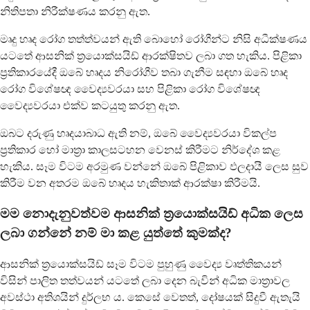
නිතිපතා නිරීක්ෂණය කරනු ඇත.
මෘදු හෘද රෝග තත්ත්වයන් ඇති බොහෝ රෝගීන්ට නිසි අධීක්ෂණය
යටතේ ආසනික් ත්‍රයොක්සයිඩ් ආරක්ෂිතව ලබා ගත හැකිය. පිළිකා
ප්‍රතිකාරයේදී ඔබේ හෘදය නිරෝගීව තබා ගැනීම සඳහා ඔබේ හෘද
රෝග විශේෂඥ වෛද්‍යවරයා සහ පිළිකා රෝග විශේෂඥ
වෛද්‍යවරයා එක්ව කටයුතු කරනු ඇත.
ඔබට දරුණු හෘදයාබාධ ඇති නම්, ඔබේ වෛද්‍යවරයා විකල්ප
ප්‍රතිකාර හෝ මාත්‍රා කාලසටහන වෙනස් කිරීමට නිර්දේශ කළ
හැකිය. සෑම විටම අරමුණ වන්නේ ඔබේ පිළිකාව ඵලදායී ලෙස සුව
කිරීම වන අතරම ඔබේ හෘදය හැකිතාක් ආරක්ෂා කිරීමයි.
මම නොදැනුවත්වම ආසනික් ත්‍රයොක්සයිඩ් අධික ලෙස
ලබා ගන්නේ නම් මා කළ යුත්තේ කුමක්ද?
ආසනික් ත්‍රයොක්සයිඩ් සෑම විටම පුහුණු වෛද්‍ය වෘත්තිකයන්
විසින් පාලිත තත්වයන් යටතේ ලබා දෙන බැවින් අධික මාත්‍රාවල
අවස්ථා අතිශයින් දුර්ලභ ය. කෙසේ වෙතත්, දෝෂයක් සිදුවී ඇතැයි