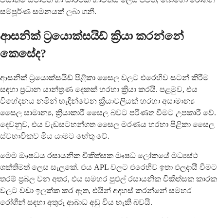
සම්පූර්ණ සමනයක් ලබා ගනී.
ආසනික් ට්‍රයොක්සයිඩ් ක්‍රියා කරන්නේ
කෙසේද?
ආසනික් ට්‍රයොක්සයිඩ් පිළිකා සෛල වලට එරෙහිව සටන් කිරීම
සඳහා ප්‍රධාන යාන්ත්‍රණ දෙකක් හරහා ක්‍රියා කරයි. පළමුව, එය
විභේදනය නමින් හැඳින්වෙන ක්‍රියාවලියක් හරහා අසාමාන්‍ය
සෛල සාමාන්‍ය, ක්‍රියාකාරී සෛල බවට පරිණත වීමට උපකාරී වේ.
දෙවනුව, එය වැඩසටහන්ගත සෛල මරණය හරහා පිළිකා සෛල
ස්වභාවිකව මිය යාමට හේතු වේ.
මෙම ඖෂධය රසායනික චිකිත්සක ඖෂධ ලෝකයේ මධ්‍යස්ථ
ශක්තිමත් ලෙස සැලකේ. එය APL වලට එරෙහිව ඉතා ඵලදායී වීමට
තරම් ප්‍රබල වන අතර, එය සමහර පුළුල් රසායනික චිකිත්සක කාරක
වලට වඩා ඉලක්ක කර ඇත, එයින් අදහස් කරන්නේ සමහර
රෝගීන් සඳහා අතුරු ආබාධ අඩු විය හැකි බවයි.