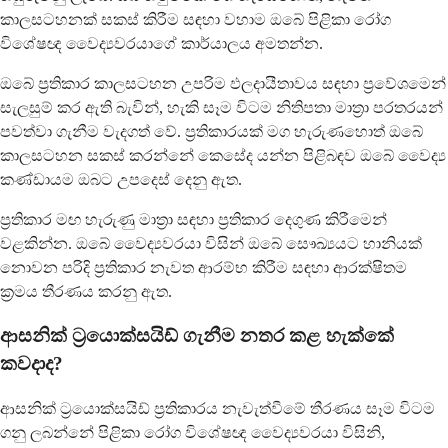
කාලසටහනක් සකස් කිරීම සඳහා වහාම ඔබේ පිළිකා රෝග
විශේෂඥ වෛද්‍යවරයාගේ කාර්යාලය අමතන්න.
ඔබේ ප්‍රතිකාර කාලසටහන උපරිම ඵලදායීතාවය සඳහා ප්‍රවේශමෙන්
සැලසුම් කර ඇති බැවින්, හැකි සෑම විටම නිතිපතා මාත්‍රා පරතරයන්
පවත්වා ගැනීම වැදගත් වේ. ප්‍රතිකාරයක් මග හැරුණහොත් ඔබේ
කාලසටහන සකස් කරන්නේ කෙසේද යන්න පිළිබඳව ඔබේ වෛද්‍ය
කණ්ඩායම ඔබට උපදෙස් දෙනු ඇත.
ප්‍රතිකාර මඟ හැරුණු මාත්‍රා සඳහා ප්‍රතිකාර දෙගුණ කිරීමෙන්
වළකින්න. ඔබේ වෛද්‍යවරයා විසින් ඔබේ සෞඛ්‍යයට හානියක්
නොවන පරිදි ප්‍රතිකාර නැවත ආරම්භ කිරීම සඳහා ආරක්ෂිතම
ක්‍රමය තීරණය කරනු ඇත.
ආසනික් ට්‍රයොක්සයිඩ් ගැනීම නතර කළ හැක්කේ
කවදාද?
ආසනික් ට්‍රයොක්සයිඩ් ප්‍රතිකාරය නැවැත්වීමේ තීරණය සෑම විටම
ගනු ලබන්නේ පිළිකා රෝග විශේෂඥ වෛද්‍යවරයා විසිනි,