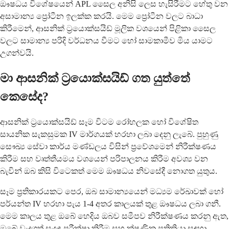
ඖෂධය විශේෂයෙන් APL සෛල අනිසි ලෙස හැසිරීමට හේතු වන
අසාමාන්‍ය ප්‍රෝටීන ඉලක්ක කරයි. මෙම ප්‍රෝටීන වලට බාධා
කිරීමෙන්, ආසනික් ට්‍රයොක්සයිඩ් මූලික වශයෙන් පිළිකා සෛල
වලට සාමාන්‍ය පරිදි වර්ධනය වීමට හෝ සාමකාමීව මිය යාමට
උගන්වයි.
මා ආසනික් ට්‍රයොක්සයිඩ් ගත යුත්තේ
කෙසේද?
ආසනික් ට්‍රයොක්සයිඩ් සෑම විටම රෝහලක හෝ විශේෂිත
සායනික සැකසුමක IV මාර්ගයක් හරහා ලබා දෙනු ලැබේ. පුහුණු
සෞඛ්‍ය සේවා කාර්ය මණ්ඩලය විසින් ප්‍රවේශමෙන් නිරීක්ෂණය
කිරීම සහ වෘත්තීයමය වශයෙන් පරිපාලනය කිරීම අවශ්‍ය වන
බැවින් ඔබ කිසි විටෙකත් මෙම ඖෂධය නිවසේදී නොගත යුතුය.
සෑම ප්‍රතිකාරයකට පෙර, ඔබ සාමාන්‍යයෙන් මධ්‍යම රේඛාවක් හෝ
පර්යන්ත IV හරහා පැය 1-4 අතර කාලයක් තුළ ඖෂධය ලබා ගනී.
මෙම කාලය තුළ ඔබේ හෙදිය ඔබව සමීපව නිරීක්ෂණය කරනු ඇත,
ඔබේ වැදගත් සංඥා පරීක්ෂා කිරීම සහ ක්ෂණික ප්‍රතික්‍රියා සඳහා