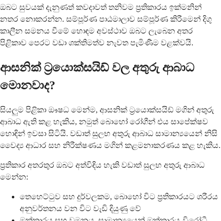
ඔබට සුවයක් දැනුණත් කවදාවත් තනිවම ප්‍රතිකාරය ඉක්මනින්
නතර නොකරන්න. සම්පූර්ණ පාඨමාලාව සම්පූර්ණ කිරීමෙන් දිගු
කාලීන සමනය වීමේ හොඳම අවස්ථාව ඔබට ලැබෙන අතර
පිළිකාව පෙරට වඩා ශක්තිමත්ව නැවත පැමිණීම වළක්වයි.
ආසනික් ට්‍රයොක්සයිඩ් වල අතුරු ආබාධ
මොනවාද?
සියලුම පිළිකා ඖෂධ මෙන්ම, ආසනික් ට්‍රයොක්සයිඩ් මගින් අතුරු
ආබාධ ඇති කළ හැකිය, නමුත් බොහෝ රෝගීන් එය සාපේක්ෂව
හොඳින් ඉවසා සිටියි. වඩාත් සුලභ අතුරු ආබාධ සාමාන්‍යයෙන් නිසි
වෛද්‍ය ආධාර සහ නිරීක්ෂණය මගින් කළමනාකරණය කළ හැකිය.
ප්‍රතිකාර අතරතුර ඔබට අත්විඳිය හැකි වඩාත් සුලභ අතුරු ආබාධ
මෙන්න:
තෙහෙට්ටුව සහ දුර්වලකම, බොහෝ විට ප්‍රතිකාරයට ශරීරය
අනුවර්තනය වන විට වැඩි දියුණු වේ
ඔක්කාරය සහ වමනය, සාමාන්‍යයෙන් ඔක්කාරය-විරෝධී