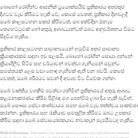
බොහෝ රෝගීන්ට ආසනික් ට්‍රයොක්සයිඩ් ප්‍රතිකාරය අතරතුර
දිගටම වැඩ කිරීමට හැකි වේ, කෙසේ වෙතත්, ප්‍රතිකාර දිනවලදී
ඔබේ කාලසටහන සකස් කිරීමටත්, ඔබ අත්විඳින ඕනෑම
තෙහෙට්ටුවක් හෝ අතුරු ආබාධයන්ටත් ඔබට අනුවර්තනය වීමට
සිදුවිය හැකිය.
ප්‍රතිකාර කාලසටහන සාමාන්‍යයෙන් හමුවීම් අතර සාමාන්‍ය
ක්‍රියාකාරකම් සඳහා ඉඩ සලසයි, බොහෝ රෝගීන් සොයා ගන්නේ
ක්‍රියාශීලීව සිටීම සහ චර්යාවන් පවත්වා ගැනීමෙන් ඔවුන්ට
සමස්තයක් ලෙස වඩා හොඳ හැඟීමක් ඇති වන බවයි. කෙසේ
වෙතත්, ඔබේ ශරීරයට සවන් දී අවශ්‍ය විට විවේක ගන්න.
ඔබේ වෘත්තීය වගකීම් පවත්වා ගනිමින් ප්‍රතිකාරයේ අතුරු ආබාධ
කළමනාකරණය කිරීම පිළිබඳ මග පෙන්වීම් ලබා දිය හැකි බැවින්,
ඔබේ සෞඛ්‍ය සේවා කණ්ඩායම සමඟ ඔබේ වැඩ තත්ත්වය සාකච්ඡා
කරන්න. ප්‍රතිකාරය සහ රැකියාව සමතුලිත කිරීමට ඔබට උපකාර
කිරීම සඳහා ඔබේ සේවායෝජකයාට නවාතැන් සැපයීමටද හැකිය.
Medical Disclaimer:
This article is for informational purposes only and does not constitute
medical advice. Always consult a qualified healthcare provider for diagnosis and treatment