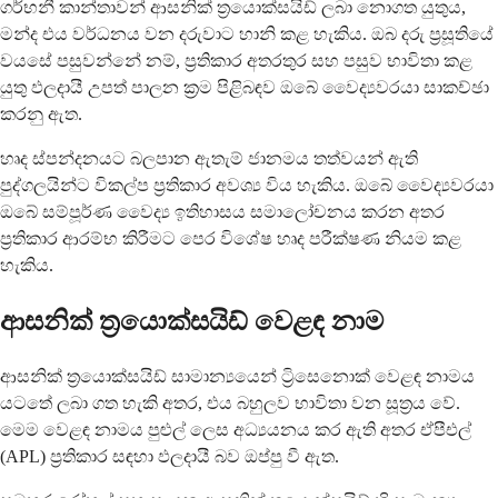
ගර්භනී කාන්තාවන් ආසනික් ත්‍රයොක්සයිඩ් ලබා නොගත යුතුය,
මන්ද එය වර්ධනය වන දරුවාට හානි කළ හැකිය. ඔබ දරු ප්‍රසූතියේ
වයසේ පසුවන්නේ නම්, ප්‍රතිකාර අතරතුර සහ පසුව භාවිතා කළ
යුතු ඵලදායී උපත් පාලන ක්‍රම පිළිබඳව ඔබේ වෛද්‍යවරයා සාකච්ඡා
කරනු ඇත.
හෘද ස්පන්දනයට බලපාන ඇතැම් ජානමය තත්වයන් ඇති
පුද්ගලයින්ට විකල්ප ප්‍රතිකාර අවශ්‍ය විය හැකිය. ඔබේ වෛද්‍යවරයා
ඔබේ සම්පූර්ණ වෛද්‍ය ඉතිහාසය සමාලෝචනය කරන අතර
ප්‍රතිකාර ආරම්භ කිරීමට පෙර විශේෂ හෘද පරීක්ෂණ නියම කළ
හැකිය.
ආසනික් ත්‍රයොක්සයිඩ් වෙළඳ නාම
ආසනික් ත්‍රයොක්සයිඩ් සාමාන්‍යයෙන් ට්‍රිසෙනොක් වෙළඳ නාමය
යටතේ ලබා ගත හැකි අතර, එය බහුලව භාවිතා වන සූත්‍රය වේ.
මෙම වෙළඳ නාමය පුළුල් ලෙස අධ්‍යයනය කර ඇති අතර ඒපීඑල්
(APL) ප්‍රතිකාර සඳහා ඵලදායී බව ඔප්පු වී ඇත.