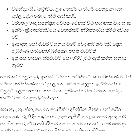
විභේදක සින්ඩ්‍රෝමය, උණ, හුස්ම ගැනීමේ අපහසුතා සහ
තරල රඳවා තබා ගැනීම ඇති කරයි
බරපතල හෘද ස්පන්දන වේගය වෙනස් වීම භයානක විය හැක
අක්මා ක්‍රියාකාරිත්වයේ වෙනස්කම් නිරීක්ෂණය කිරීම අවශ්‍ය
වේ
ආසාදන හෝ රුධිර වහනය වීමේ අවදානමකට තුඩු දෙන
රුධිරාණු ගණනෙහි බරපතල පහත වැටීමක්
අත් සහ පාදවල හිරිවැටීම හෝ හිරිවැටීම ඇති කරන ස්නායු
ගැටළු
මෙම බරපතල අතුරු ආබාධ නිතිපතා පරීක්ෂණ සහ පරීක්ෂණ මගින්
සමීපව නිරීක්ෂණය කරනු ලැබේ. මෙම සංකූලතා ඉක්මනින් හා
ඵලදායී ලෙස හඳුනා ගැනීමට සහ ප්‍රතිකාර කිරීමට ඔබේ වෛද්‍ය
කණ්ඩායමට පළපුරුද්දක් ඇත.
ඉතා කලාතුරකින්, සමහර රෝගීන්ට ද්විතියික පිළිකා හෝ ස්ථිර
හෘදයාබාධ වැනි දිගුකාලීන බලපෑම් ඇති විය හැක. මෙම අවදානම්
පවතින අතර, ඒවා අතිශයින්ම අසාමාන්‍ය වන අතර, ඔබේ වෛද්‍ය
කණ්ඩායම ඔබේ වර්තමාන පිළිකාවට ප්‍රතිකාර කිරීමේ