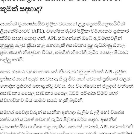
කුමක් සඳහාද?
ආසනික් ට්‍රයොක්සයිඩ් මූලික වශයෙන් උග්‍ර ප්‍රොමයිලොසයිටික්
ලියුකේමියාවට (APL), විශේෂිත රුධිර පිළිකා වර්ගයකට ප්‍රතිකාර
කිරීම සඳහා යොදා ගනී. APL හටගන්නේ ඔබේ ඇටමිදුළුවලින්
නුසුදුසු ලෙස ක්‍රියා කළ නොහැකි අසාමාන්‍ය සුදු රුධිරාණු විශාල
ප්‍රමාණයක් නිපදවන විටය, එමගින් නිරෝගී රුධිර සෛල පිටතට
තල්ලු කරයි.
මෙම ඖෂධය සාමාන්‍යයෙන් නියම කරනු ලබන්නේ APL මූලික
ප්‍රතිකාරයෙන් පසුව නැවත ඇති වූ විට හෝ වෙනත් ප්‍රතිකාර වලට
හොඳින් ප්‍රතිචාර නොදැක්වූ විටය. එය විශේෂයෙන් ඵලදායී වන්නේ
අසාමාන්‍ය සෛල සාමාන්‍ය සෛල බවට පරිණත වීමට හෝ
ස්වභාවිකව මිය යාමට එයට හැකි බැවිනි.
සමහර වෛද්‍යවරුන් සායනික අත්හදා බැලීම් වලදී හෝ විශේෂ
තත්වයන් යටතේ වෙනත් රුධිර පිළිකා වර්ග සඳහා ආසනික්
ට්‍රයොක්සයිඩ් භාවිතා කළ හැකිය. කෙසේ වෙතත්, APL තවමත් එහි
වඩාත්ම ස්ථාපිත හා සාර්ථක භාවිතය ලෙස පවතී, බොහෝ රෝගීන්