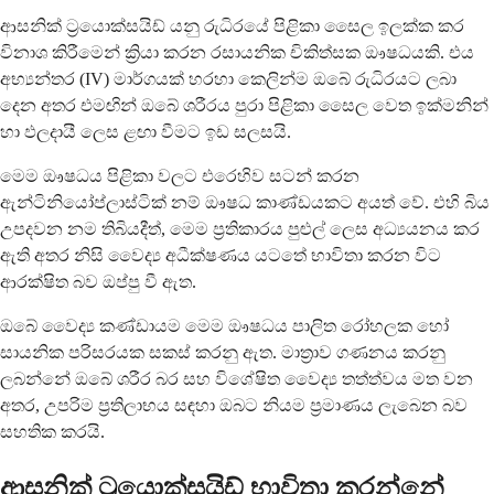
ආසනික් ට්‍රයොක්සයිඩ් යනු රුධිරයේ පිළිකා සෛල ඉලක්ක කර
විනාශ කිරීමෙන් ක්‍රියා කරන රසායනික චිකිත්සක ඖෂධයකි. එය
අභ්‍යන්තර (IV) මාර්ගයක් හරහා කෙලින්ම ඔබේ රුධිරයට ලබා
දෙන අතර එමඟින් ඔබේ ශරීරය පුරා පිළිකා සෛල වෙත ඉක්මනින්
හා ඵලදායී ලෙස ළඟා වීමට ඉඩ සලසයි.
මෙම ඖෂධය පිළිකා වලට එරෙහිව සටන් කරන
ඇන්ටිනියෝප්ලාස්ටික් නම් ඖෂධ කාණ්ඩයකට අයත් වේ. එහි බිය
උපදවන නම තිබියදීත්, මෙම ප්‍රතිකාරය පුළුල් ලෙස අධ්‍යයනය කර
ඇති අතර නිසි වෛද්‍ය අධීක්ෂණය යටතේ භාවිතා කරන විට
ආරක්ෂිත බව ඔප්පු වී ඇත.
ඔබේ වෛද්‍ය කණ්ඩායම මෙම ඖෂධය පාලිත රෝහලක හෝ
සායනික පරිසරයක සකස් කරනු ඇත. මාත්‍රාව ගණනය කරනු
ලබන්නේ ඔබේ ශරීර බර සහ විශේෂිත වෛද්‍ය තත්ත්වය මත වන
අතර, උපරිම ප්‍රතිලාභය සඳහා ඔබට නියම ප්‍රමාණය ලැබෙන බව
සහතික කරයි.
ආසනික් ට්‍රයොක්සයිඩ් භාවිතා කරන්නේ