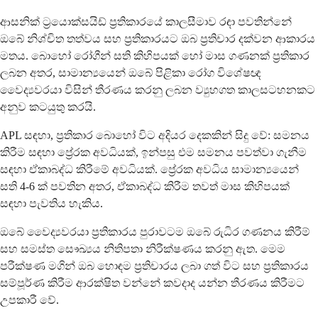
ආසනික් ට්‍රයොක්සයිඩ් ප්‍රතිකාරයේ කාලසීමාව රඳා පවතින්නේ
ඔබේ නිශ්චිත තත්වය සහ ප්‍රතිකාරයට ඔබ ප්‍රතිචාර දක්වන ආකාරය
මතය. බොහෝ රෝගීන් සති කිහිපයක් හෝ මාස ගණනක් ප්‍රතිකාර
ලබන අතර, සාමාන්‍යයෙන් ඔබේ පිළිකා රෝග විශේෂඥ
වෛද්‍යවරයා විසින් තීරණය කරනු ලබන ව්‍යුහගත කාලසටහනකට
අනුව කටයුතු කරයි.
APL සඳහා, ප්‍රතිකාර බොහෝ විට අදියර දෙකකින් සිදු වේ: සමනය
කිරීම සඳහා ප්‍රේරක අවධියක්, ඉන්පසු එම සමනය පවත්වා ගැනීම
සඳහා ඒකාබද්ධ කිරීමේ අවධියක්. ප්‍රේරක අවධිය සාමාන්‍යයෙන්
සති 4-6 ක් පවතින අතර, ඒකාබද්ධ කිරීම තවත් මාස කිහිපයක්
සඳහා පැවතිය හැකිය.
ඔබේ වෛද්‍යවරයා ප්‍රතිකාරය පුරාවටම ඔබේ රුධිර ගණනය කිරීම්
සහ සමස්ත සෞඛ්‍යය නිතිපතා නිරීක්ෂණය කරනු ඇත. මෙම
පරීක්ෂණ මගින් ඔබ හොඳම ප්‍රතිචාරය ලබා ගත් විට සහ ප්‍රතිකාරය
සම්පූර්ණ කිරීම ආරක්ෂිත වන්නේ කවදාද යන්න තීරණය කිරීමට
උපකාරී වේ.