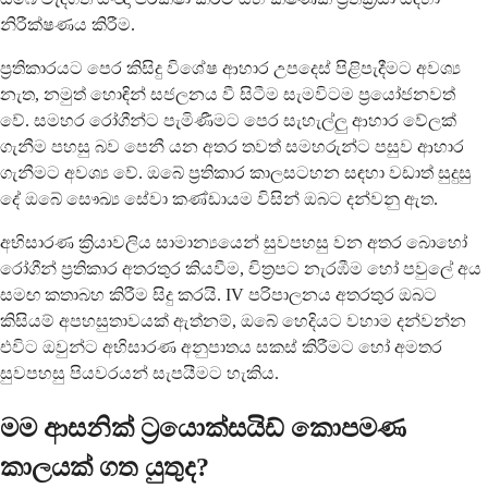
නිරීක්ෂණය කිරීම.
ප්‍රතිකාරයට පෙර කිසිදු විශේෂ ආහාර උපදෙස් පිළිපැදීමට අවශ්‍ය
නැත, නමුත් හොඳින් සජලනය වී සිටීම සැමවිටම ප්‍රයෝජනවත්
වේ. සමහර රෝගීන්ට පැමිණීමට පෙර සැහැල්ලු ආහාර වේලක්
ගැනීම පහසු බව පෙනී යන අතර තවත් සමහරුන්ට පසුව ආහාර
ගැනීමට අවශ්‍ය වේ. ඔබේ ප්‍රතිකාර කාලසටහන සඳහා වඩාත් සුදුසු
දේ ඔබේ සෞඛ්‍ය සේවා කණ්ඩායම විසින් ඔබට දන්වනු ඇත.
අභිසාරණ ක්‍රියාවලිය සාමාන්‍යයෙන් සුවපහසු වන අතර බොහෝ
රෝගීන් ප්‍රතිකාර අතරතුර කියවීම, චිත්‍රපට නැරඹීම හෝ පවුලේ අය
සමඟ කතාබහ කිරීම සිදු කරයි. IV පරිපාලනය අතරතුර ඔබට
කිසියම් අපහසුතාවයක් ඇත්නම්, ඔබේ හෙදියට වහාම දන්වන්න
එවිට ඔවුන්ට අභිසාරණ අනුපාතය සකස් කිරීමට හෝ අමතර
සුවපහසු පියවරයන් සැපයීමට හැකිය.
මම ආසනික් ට්‍රයොක්සයිඩ් කොපමණ
කාලයක් ගත යුතුද?