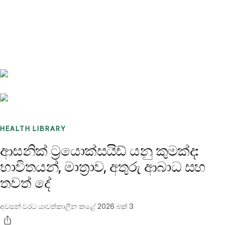
Benchmarks
Stories
FAQ
Sign up / Log in
HEALTH LIBRARY
ආසනික් ට්‍රයොක්සයිඩ් යනු කුමක්ද:
භාවිතයන්, මාත්‍රාව, අතුරු ආබාධ සහ
තවත් දේ
අවසන් වරට යාවත්කාලීන කළේ
2026 බක් 3