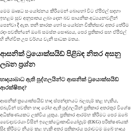
මෙම ඖෂධ සංයෝජනය කිරීමෙන් බොහෝ විට ඒපීඑල් සඳහා
ඉහළම සුව අනුපාතය ලබා දෙන බව සායනික අධ්‍යයනවලින්
පෙන්වා දී ඇත. තනි කාරක හෝ සංයෝජන චිකිත්සාව අතර තේරීම
රඳා පවතින්නේ ඔබේ සමස්ත සෞඛ්‍යය, පෙර ප්‍රතිකාර සහ ඒපීඑල්
හි නිශ්චිත උප වර්ගය වැනි සාධක මතය.
ආසනික් ට්‍රයොක්සයිඩ් පිළිබඳ නිතර අසනු
ලබන ප්‍රශ්න
හෘදයාබාධ ඇති පුද්ගලයින්ට ආසනික් ට්‍රයොක්සයිඩ්
ආරක්ෂිතද?
ආසනික් ත්‍රයොක්සයිඩ් හෘද ස්පන්දනයට බලපෑම් කළ හැකිය,
එබැවින් පවතින හෘද රෝග ඇති පුද්ගලයින් ප්‍රතිකාර අතරතුර විශේෂ
අධීක්ෂණයකට ලක්විය යුතුය. ප්‍රතිකාර ආරම්භ කිරීමට පෙර ඔබේ
වෛද්‍යවරයා විසින් ඉලෙක්ට්‍රොකාඩියෝග්‍රෑම් (EKG) පරීක්ෂණයක්
සිදු කිරීමට නියම කළ හැකි අතර ප්‍රතිකාරය පුරාවටම ඔබේ හෘදය