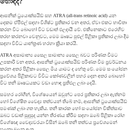
හොඳද?
ආසනික් ට්‍රයොක්සයිඩ් සහ ATRA (all-trans retinoic acid) යන
දෙකම ඒපීඑල් සඳහා විශිෂ්ට ප්‍රතිකාර වන අතර, ඒවා එකට භාවිතා
කරන විට බොහෝ විට වඩාත් ඵලදායී වේ. එකිනෙකාට එරෙහිව
තරඟ කරනවා වෙනුවට, මෙම ඖෂධ පුළුල් පිළිකා ප්‍රතිකාර ලබා දීම
සඳහා විවිධ යාන්ත්‍රණ හරහා ක්‍රියා කරයි.
ATRA අසාමාන්‍ය සෛල සාමාන්‍ය සෛල බවට පරිණත වීමට
උපකාරී වන අතර, ආසනික් ට්‍රයොක්සයිඩ් පරිණත වීම ප්‍රවර්ධනය
කරන අතර පිළිකා සෛල මිය යාමට ද හේතු වේ. මෙම සංයෝජන
ප්‍රවේශය පිළිකාවට විවිධ කෝණවලින් පහර දෙන අතර බොහෝ
විට තනි ඖෂධයකට වඩා හොඳ ප්‍රතිඵල ලබා දෙයි.
සමහර රෝගීන්, විශේෂයෙන් ඔවුන්ට පෙර ප්‍රතිකාර ලබා ඇත්නම්
හෝ විශේෂිත වෛද්‍ය තත්වයන් තිබේ නම්, ආසනික් ට්‍රයොක්සයිඩ්
පමණක් ලබා ගත හැකිය. තනි කාරක හෝ සංයෝජන චිකිත්සාව
ඔබට වඩාත් සුදුසුද යන්න තීරණය කිරීම සඳහා ඔබේ පිළිකා රෝග
විශේෂඥ වෛද්‍යවරයා විසින් ඔබේ තනි තත්වය ප්‍රවේශමෙන්
සලකා බලනු ඇත.