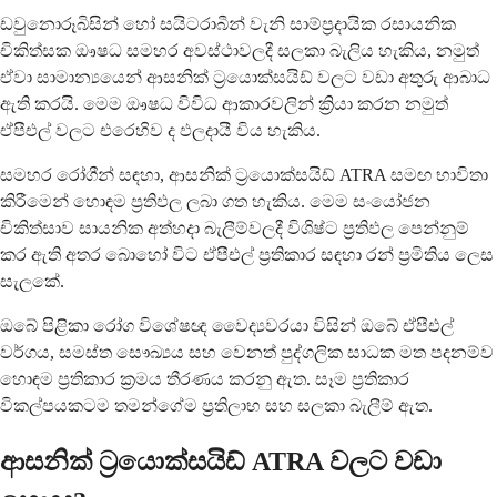
ඩවුනොරූබිසින් හෝ සයිටරාබීන් වැනි සාම්ප්‍රදායික රසායනික
චිකිත්සක ඖෂධ සමහර අවස්ථාවලදී සලකා බැලිය හැකිය, නමුත්
ඒවා සාමාන්‍යයෙන් ආසනික් ට්‍රයොක්සයිඩ් වලට වඩා අතුරු ආබාධ
ඇති කරයි. මෙම ඖෂධ විවිධ ආකාරවලින් ක්‍රියා කරන නමුත්
ඒපීඑල් වලට එරෙහිව ද ඵලදායී විය හැකිය.
සමහර රෝගීන් සඳහා, ආසනික් ට්‍රයොක්සයිඩ් ATRA සමඟ භාවිතා
කිරීමෙන් හොඳම ප්‍රතිඵල ලබා ගත හැකිය. මෙම සංයෝජන
චිකිත්සාව සායනික අත්හදා බැලීම්වලදී විශිෂ්ට ප්‍රතිඵල පෙන්නුම්
කර ඇති අතර බොහෝ විට ඒපීඑල් ප්‍රතිකාර සඳහා රන් ප්‍රමිතිය ලෙස
සැලකේ.
ඔබේ පිළිකා රෝග විශේෂඥ වෛද්‍යවරයා විසින් ඔබේ ඒපීඑල්
වර්ගය, සමස්ත සෞඛ්‍යය සහ වෙනත් පුද්ගලික සාධක මත පදනම්ව
හොඳම ප්‍රතිකාර ක්‍රමය තීරණය කරනු ඇත. සෑම ප්‍රතිකාර
විකල්පයකටම තමන්ගේම ප්‍රතිලාභ සහ සලකා බැලීම් ඇත.
ආසනික් ට්‍රයොක්සයිඩ් ATRA වලට වඩා