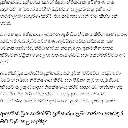
ප්‍රතිකාරයට ප්‍රතිචාරය සහ නිතිපතා නිරීක්ෂණ පරීක්ෂණ මත
පදනම්ව. බොහෝ රෝගීන් ඔවුන්ගේ සැලසුම් කළ ප්‍රතිකාර
පාඨමාලාව සම්පූර්ණ කරයි, එය සාමාන්‍යයෙන් මාස කිහිපයක්
පවතී.
ඔබ හොඳම ප්‍රතිචාරය ලබාගෙන ඇති විට තීරණය කිරීම සඳහා ඔබේ
වෛද්‍යවරයා රුධිර පරීක්ෂණ, ඇටමිදුළු පටක පරීක්ෂණ සහ
වෙනත් තක්සේරු කිරීම් භාවිතා කරනු ඇත. ඉක්මනින් නතර
කිරීමෙන් පිළිකා සෛල නැවත පැමිණීමට සහ ශක්තිමත් වීමට ඉඩ
ඇත.
ආසනික් ට්‍රයොක්සයිඩ් ප්‍රතිකාරය සම්පූර්ණ කිරීමෙන් පසුව පවා,
ඔබේ සෞඛ්‍යය නිරීක්ෂණය කිරීම සහ පිළිකා නැවත පැමිණීමේ
කිසියම් සලකුණු සඳහා නිරීක්ෂණය කිරීම සඳහා ඔබ නිතිපතා පසු
විපරම් හමුවීම් දිගටම කරගෙන යනු ඇත. මෙම අඛණ්ඩ
රැකවරණය ඔබේ සමස්ත ප්‍රතිකාර සැලැස්මේ වැදගත් අංගයකි.
ආසනික් ට්‍රයොක්සයිඩ් ප්‍රතිකාරය ලබා ගන්නා අතරතුර
මට වැඩ කළ හැකිද?