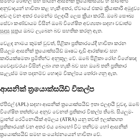
සමහර රෝහල් සහ සායන ආසනික් ත්‍රයොක්සයිඩ් හි සාමාන්‍ය
අනුවාදයන් භාවිතා කළ හැකි අතර, ඒවායේ එකම ක්‍රියාකාරී අමුද්‍රව්‍ය
අඩංගු වන අතර එමෙන්ම ඵලදායී ලෙස ක්‍රියා කරයි. ඔබේ සෞඛ්‍ය
සේවා කණ්ඩායම විසින් ඔබේ විශේෂිත අවශ්‍යතා සඳහා වඩාත්ම
සුදුසු සූත්‍රය ඔබට ලැබෙන බව සහතික කරනු ඇත.
වෙළඳ නාමය කුමක් වුවත්, පිළිකා ප්‍රතිකාරයේදී භාවිතා කරන
සියලුම ආසනික් ත්‍රයොක්සයිඩ් ඖෂධ දැඩි ආරක්ෂාව සහ
කාර්යක්ෂමතා ප්‍රමිතීන්ට අනුකූල වේ. ඔබේ පිළිකා රෝග විශේෂඥ
වෛද්‍යවරයා විසින් ලබා ගත හැකි බව සහ ඔබේ තනි ප්‍රතිකාර
සැලැස්ම මත පදනම්ව හොඳම විකල්පය තෝරා ගනු ඇත.
ආසනික් ත්‍රයොක්සයිඩ් විකල්ප
ඒපීඑල් (APL) සඳහා ආසනික් ත්‍රයොක්සයිඩ් ඉතා ඵලදායී වුවද, ඔබේ
විශේෂිත තත්ත්වය අනුව වෙනත් ප්‍රතිකාර විකල්ප තිබේ. සියලුම-
ට්‍රාන්ස් රෙටිනොයික් අම්ලය (ATRA) යනු තවත් ඉලක්කගත
ප්‍රතිකාරයක් වන අතර එය බොහෝ විට තනිවම හෝ ආසනික්
ත්‍රයොක්සයිඩ් සමඟ සංයෝජනයෙන් භාවිතා වේ.