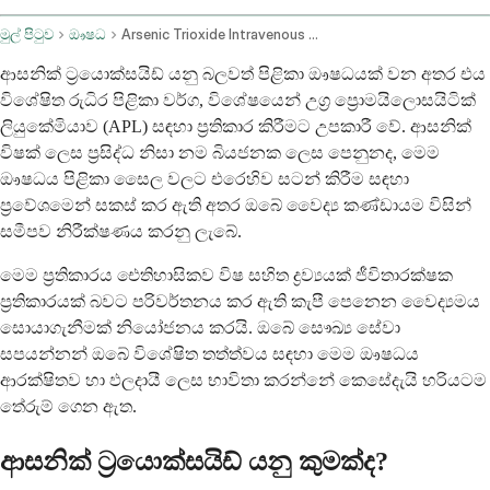
මුල් පිටුව
ඖෂධ
Arsenic Trioxide Intravenous Route
ආසනික් ට්‍රයොක්සයිඩ් යනු බලවත් පිළිකා ඖෂධයක් වන අතර එය
විශේෂිත රුධිර පිළිකා වර්ග, විශේෂයෙන් උග්‍ර ප්‍රොමයිලොසයිටික්
ලියුකේමියාව (APL) සඳහා ප්‍රතිකාර කිරීමට උපකාරී වේ. ආසනික්
විෂක් ලෙස ප්‍රසිද්ධ නිසා නම බියජනක ලෙස පෙනුනද, මෙම
ඖෂධය පිළිකා සෛල වලට එරෙහිව සටන් කිරීම සඳහා
ප්‍රවේශමෙන් සකස් කර ඇති අතර ඔබේ වෛද්‍ය කණ්ඩායම විසින්
සමීපව නිරීක්ෂණය කරනු ලැබේ.
මෙම ප්‍රතිකාරය ඓතිහාසිකව විෂ සහිත ද්‍රව්‍යයක් ජීවිතාරක්ෂක
ප්‍රතිකාරයක් බවට පරිවර්තනය කර ඇති කැපී පෙනෙන වෛද්‍යමය
සොයාගැනීමක් නියෝජනය කරයි. ඔබේ සෞඛ්‍ය සේවා
සපයන්නන් ඔබේ විශේෂිත තත්ත්වය සඳහා මෙම ඖෂධය
ආරක්ෂිතව හා ඵලදායී ලෙස භාවිතා කරන්නේ කෙසේදැයි හරියටම
තේරුම් ගෙන ඇත.
ආසනික් ට්‍රයොක්සයිඩ් යනු කුමක්ද?