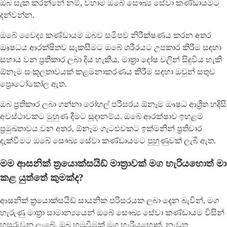
ඔබ සැක කරන්නේ නම්, වහාම ඔබේ සෞඛ්‍ය සේවා කණ්ඩායමට
දන්වන්න.
ඔබේ වෛද්‍ය කණ්ඩායම ඔබව සමීපව නිරීක්ෂණය කරන අතර
ඖෂධය ආරක්ෂිතව සැකසීමට ඔබේ ශරීරයට උපකාර කිරීම සඳහා
සහාය වන ප්‍රතිකාර ලබා දිය හැකිය. මාත්‍රා දෝෂ වලින් සිදුවිය හැකි
ඕනෑම සංකූලතාවයක් කළමනාකරණය කිරීම සඳහා ඔවුන් සතුව
ප්‍රොටෝකෝල ඇත.
ඔබ ප්‍රතිකාර ලබා ගන්නා රෝහල් පරිසරය ඕනෑම ඖෂධ ආශ්‍රිත හදිසි
අවස්ථාවකට මුහුණ දීමට සූදානම්ය. ඔබේ ආරක්ෂාව ඉහළම
ප්‍රමුඛතාවය වන අතර, ඕනෑම ගැටළුවකට ඉක්මනින් ප්‍රතිචාර
දැක්වීමට ඔබේ සෞඛ්‍ය සේවා කණ්ඩායමට පුහුණුවක් ලැබී ඇත.
මම ආසනික් ත්‍රයොක්සයිඩ් මාත්‍රාවක් මග හැරියහොත් මා
කළ යුත්තේ කුමක්ද?
ආසනික් ත්‍රයොක්සයිඩ් සායනික පරිසරයක ලබා දෙන බැවින්, මග
හැරුණු මාත්‍රා සාමාන්‍යයෙන් ඔබේ සෞඛ්‍ය සේවා කණ්ඩායම විසින්
හසුරුවනු ලැබේ. ඔබ හමුවීමක් මග හැරියහොත්, නැවත