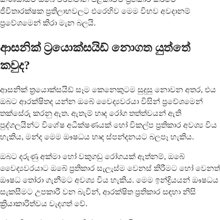
ජීවිතාරක්ෂක ප්‍රතිලාභවලට එරෙහිව මෙම විභව අවදානම්
ප්‍රවේශමෙන් කිරා මැන බලයි.
ආසනික් ට්‍රයොක්සයිඩ් නොගත යුත්තේ
කවුද?
ආසනික් ත්‍රයොක්සයිඩ් සෑම කෙනෙකුටම සුදුසු නොවන අතර, එය
ඔබට ආරක්ෂිතද යන්න ඔබේ වෛද්‍යවරයා විසින් ප්‍රවේශමෙන්
තක්සේරු කරනු ඇත. ඇතැම් හෘද රෝග තත්ත්වයන් ඇති
පුද්ගලයින්ට විශේෂ අධීක්ෂණයක් හෝ විකල්ප ප්‍රතිකාර අවශ්‍ය විය
හැකිය, මන්ද මෙම ඖෂධය හෘද ස්පන්දනයට බලපෑ හැකිය.
ඔබට දරුණු අක්මා හෝ වකුගඩු රෝගයක් ඇත්නම්, ඔබේ
වෛද්‍යවරයාට ඔබේ ප්‍රතිකාර සැලැස්ම වෙනස් කිරීමට හෝ වෙනත්
ඖෂධ තෝරා ගැනීමට අවශ්‍ය විය හැකිය. මෙම ඉන්ද්‍රියයන් ඖෂධය
සැකසීමට උපකාරී වන බැවින්, ආරක්ෂිත ප්‍රතිකාර සඳහා නිසි
ක්‍රියාකාරිත්වය වැදගත් වේ.