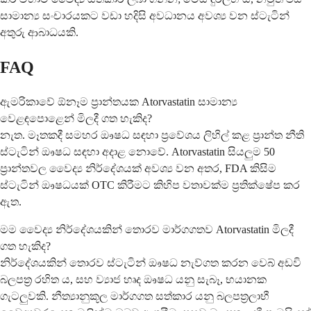
සාමාන්‍ය සංචාරයකට වඩා හදිසි අවධානය අවශ්‍ය වන ස්ටැටින්
අතුරු ආබාධයකි.
FAQ
ඇමරිකාවේ ඕනෑම ප්‍රාන්තයක Atorvastatin සාමාන්‍ය
වෙළඳපොළෙන් මිලදී ගත හැකිද?
නැත. මෑතකදී සමහර ඖෂධ සඳහා ප්‍රවේශය ලිහිල් කළ ප්‍රාන්ත නීති
ස්ටැටින් ඖෂධ සඳහා අදාළ නොවේ. Atorvastatin සියලුම 50
ප්‍රාන්තවල වෛද්‍ය නිර්දේශයක් අවශ්‍ය වන අතර, FDA කිසිම
ස්ටැටින් ඖෂධයක් OTC කිරීමට කිහිප වතාවක්ම ප්‍රතික්ෂේප කර
ඇත.
මම වෛද්‍ය නිර්දේශයකින් තොරව මාර්ගගතව Atorvastatin මිලදී
ගත හැකිද?
නිර්දේශයකින් තොරව ස්ටැටින් ඖෂධ නැව්ගත කරන වෙබ් අඩවි
බලපත්‍ර රහිත ය, සහ ව්‍යාජ හෘද ඖෂධ යනු සැබෑ, භයානක
ගැටලුවකි. නීත්‍යානුකූල මාර්ගගත සත්කාර යනු බලපත්‍රලාභී