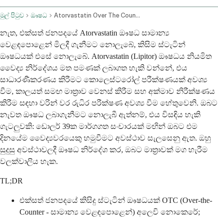
මුල් පිටුව
ඖෂධ
Atorvastatin Over The Counter
නැත, එක්සත් ජනපදයේ Atorvastatin ඖෂධ සාමාන්‍ය
වෙළඳපොළෙන් මිලදී ගැනීමට නොලැබේ, කිසිම ස්ටැටින්
ඖෂධයක් එසේ නොලැබේ. Atorvastatin (Lipitor) ඖෂධය නියමිත
වෛද්‍ය නිර්දේශය මත පමණක් ලබාගත හැකි වන්නේ, එය
සාධාරණීකරණය කිරීමට කොලෙස්ටරෝල් පරීක්ෂණයක් අවශ්‍ය
වීම, කාලයත් සමඟ මාත්‍රාව වෙනස් කිරීම සහ අක්මාව නිරීක්ෂණය
කිරීම සඳහා වරින් වර රුධිර පරීක්ෂණ අවශ්‍ය වීම හේතුවෙනි. ඔබට
නැවත ඖෂධ ලබාගැනීමට නොලැබී ඇත්නම්, එය විසඳිය හැකි
ගැටලුවකි: ඩොලර් 39ක මාර්ගගත සංචාරයක් මඟින් ඔබට එම
දිනයේම වෛද්‍යවරයෙකු හමුවීමට අවස්ථාව සැලසෙනු ඇත. ඔහු
සුදුසු අවස්ථාවලදී ඖෂධ නිර්දේශ කර, ඔබට මාත්‍රාවක් මග හැරීම
වලක්වාලිය හැක.
TL;DR
එක්සත් ජනපදයේ කිසිදු ස්ටැටින් ඖෂධයක් OTC (Over-the-
Counter - සාමාන්‍ය වෙළඳපොළෙන්) අලෙවි නොකෙරේ;