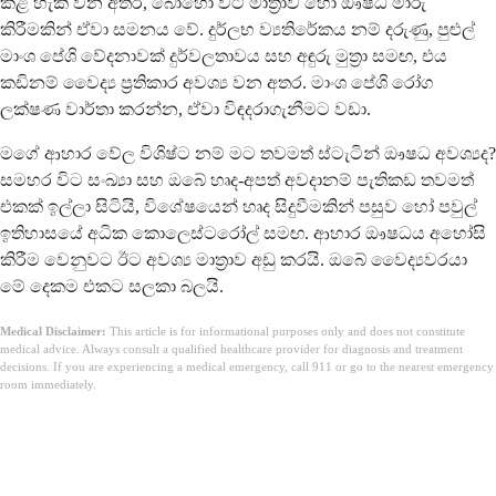
කළ හැකි වන අතර, බොහෝ විට මාත්‍රාව හෝ ඖෂධ මාරු
කිරීමකින් ඒවා සමනය වේ. දුර්ලභ ව්‍යතිරේකය නම් දරුණු, පුළුල්
මාංශ පේශි වේදනාවක් දුර්වලතාවය සහ අඳුරු මුත්‍රා සමඟ, එය
කඩිනම් වෛද්‍ය ප්‍රතිකාර අවශ්‍ය වන අතර. මාංශ පේශි රෝග
ලක්ෂණ වාර්තා කරන්න, ඒවා විඳදරාගැනීමට වඩා.
මගේ ආහාර වේල විශිෂ්ට නම් මට තවමත් ස්ටැටින් ඖෂධ අවශ්‍යද?
සමහර විට සංඛ්‍යා සහ ඔබේ හෘද-අපත් අවදානම් පැතිකඩ තවමත්
එකක් ඉල්ලා සිටියි, විශේෂයෙන් හෘද සිදුවීමකින් පසුව හෝ පවුල්
ඉතිහාසයේ අධික කොලෙස්ටරෝල් සමඟ. ආහාර ඖෂධය අහෝසි
කිරීම වෙනුවට ඊට අවශ්‍ය මාත්‍රාව අඩු කරයි. ඔබේ වෛද්‍යවරයා
මේ දෙකම එකට සලකා බලයි.
Medical Disclaimer:
This article is for informational purposes only and does not constitute
medical advice. Always consult a qualified healthcare provider for diagnosis and treatment
decisions. If you are experiencing a medical emergency, call 911 or go to the nearest emergency
room immediately.