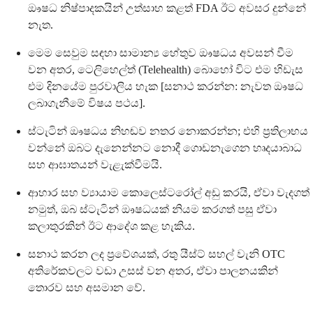
ඖෂධ නිෂ්පාදකයින් උත්සාහ කළත් FDA ඊට අවසර දුන්නේ
නැත.
මෙම සෙවුම සඳහා සාමාන්‍ය හේතුව ඖෂධය අවසන් වීම
වන අතර, ටෙලිහෙල්ත් (Telehealth) බොහෝ විට එම හිඩැස
එම දිනයේම පුරවාලිය හැක [සනාථ කරන්න: නැවත ඖෂධ
ලබාගැනීමේ විෂය පථය].
ස්ටැටින් ඖෂධය නිහඬව නතර නොකරන්න; එහි ප්‍රතිලාභය
වන්නේ ඔබට දැනෙන්නට නොදී ගොඩනැගෙන හෘදයාබාධ
සහ ආඝාතයන් වැළැක්වීමයි.
ආහාර සහ ව්‍යායාම කොලෙස්ටරෝල් අඩු කරයි, ඒවා වැදගත්
නමුත්, ඔබ ස්ටැටින් ඖෂධයක් නියම කරගත් පසු ඒවා
කලාතුරකින් ඊට ආදේශ කළ හැකිය.
සනාථ කරන ලද ප්‍රවේශයක්, රතු යීස්ට් සහල් වැනි OTC
අතිරේකවලට වඩා උසස් වන අතර, ඒවා පාලනයකින්
තොරව සහ අසමාන වේ.