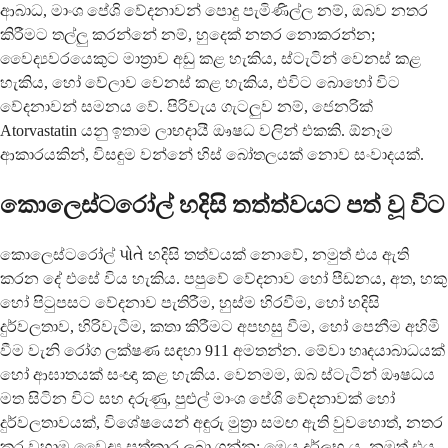
ආබාධ, මාංශ පේශි වේදනාවන් පොදු පැමිණිල්ල නම්, ඔබව නතර
කිරීමට තල්ලු කරන්නේ නම්, හුදෙක් නතර නොකරන්න;
වෛද්‍යවරයෙකුට මාත්‍රාව අඩු කළ හැකිය, ස්ටැටින් වෙනස් කළ
හැකිය, හෝ වේලාව වෙනස් කළ හැකිය, එවිට බොහෝ විට
වේදනාවන් සමනය වේ. පිරිවැය ගැටලුව නම්, ජෙනරික්
Atorvastatin යනු ඉතාම ලාභදායී ඖෂධ වලින් එකකි. ඕනෑම
ආකාරයකින්, විසඳුම වන්නේ හිස් බෝතලයක් නොව සංවාදයක්.
කොලෙස්ටරෝල් හදිසි තත්ත්වයට පත් වූ විට
කොලෙස්ටරෝල් પોતે හදිසි තත්වයක් නොවේ, නමුත් එය ඇති
කරන දේ එසේ විය හැකිය. පපුවේ වේදනාව හෝ පීඩනය, අත, හකු
හෝ පිටුපසට වේදනාව පැතිරීම, හුස්ම හිරවීම, හෝ හදිසි
දුර්වලතාව, හිරිවැටීම, කතා කිරීමට අපහසු වීම, හෝ පෙනීම අහිමි
වීම වැනි රෝග ලක්ෂණ සඳහා 911 අමතන්න. මේවා හෘදයාබාධයක්
හෝ ආඝාතයක් සංඥා කළ හැකිය. වෙනමම, ඔබ ස්ටැටින් ඖෂධය
මත සිටින විට සහ දරුණු, පුළුල් මාංශ පේශි වේදනාවක් හෝ
දුර්වලතාවයක්, විශේෂයෙන් අඳුරු මුත්‍රා සමඟ ඇති වුවහොත්, නතර
කර වහාම වෛද්‍ය සත්කාර ලබා ගන්න; මෙය දුර්ලභ ය, නමුත් එය