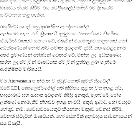
වෛද්‍යවරයෙකු මුලින්ම ඔබව ඇගයීම, පසුව බලපත්‍රලාභී ෆාමසියක්
ඖෂධය නියම කිරීම, එය ටෙලිහෙල්ත් මගින් එම දිනයේම
සංවිධානය කළ හැකිය.
රතු යීස්ට් සහල් යනු ආරක්ෂිත ආදේශකයක්ද?
ඇත්තටම නැත. එහි ක්‍රියාකාරී අමුද්‍රව්‍යය රසායනිකව නියමිත
ස්ටැටින් එකකට සමාන වේ, එබැවින් එය මාත්‍රාව පාලනයක් හෝ
අධීක්ෂණයක් නොමැතිව සමාන අවදානම් දරයි, සහ වෙළඳ නාම
අතර ප්‍රමාණයන් අතිශයින් වෙනස් වේ. මනින ලද, අධීක්ෂණය
කරන ලද ස්ටැටින් ඖෂධයක් ස්ටැටින් ප්‍රතිඵල ලබා ගැනීමේ
ආරක්ෂිතම මාර්ගයයි.
මම Atorvastatin ගැනීම නැවැත්වුවහොත් කුමක් සිදුවේද?
ඔබේ LDL කොලෙස්ටරෝල් සති කිහිපය තුළ නැවත ඉහළ යයි,
හෘදයාබාධ සහ ආඝාත අවදානම කිසිදු අනතුරු ඇඟවීමේ රෝග
ලක්ෂණ නොමැතිව නිහඬව ඉහළ නංවයි. අතුරු ආබාධ හෝ වියදම
හේතුව නම්, වෛද්‍යවරයෙකුට කියන්න; මාත්‍රාව වෙනස් කිරීම,
වෙනත් ස්ටැටින් ඖෂධයක්, හෝ ජෙනරික් අනුවාදය සාමාන්‍යයෙන්
එය විසඳයි.