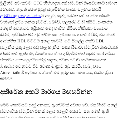
මුලින්ම අවංකවම: OTC නිෂ්පාදනයක් ස්ටැටින් ඖෂධයකට සමාන
නොවේ, නමුත් ඔබේ පුරුදු සැබවින්ම සංඛ්‍යා චලනය කරයි.
ඇමරිකානු හෘද සංගමය
ට අනුව, සැබෑ සාධක සහිත වෙනස්කම්
වන්නේ ද්‍රාව්‍ය තන්තු (ඕට්ස්, බෝංචි, පලතුරු) වැඩි කිරීම, සංතෘප්ත
මේද ඒ වෙනුවට අප්‍රිකෘත මේද භාවිත කිරීම, නිතිපතා ව්‍යායාම
කිරීම, අතිරික්ත බර අඩු කිරීම සහ දුම්පානය නතර කිරීම, එය ඔබේ
ආරක්ෂිත HDL මට්ටම ඉහළ නංවයි. මේ සියල්ල එක්ව LDL
සැලකිය යුතු ලෙස අඩු කළ හැකිය. සත්‍ය සීමාව: ස්ටැටින් ඖෂධයක්
නියම කර ඇත්නම්, විශේෂයෙන් හෘද සිදුවීමකින් පසුව හෝ අධික
ජානමය කොලෙස්ටරෝල් සඳහා, ජීවන රටාව සාමාන්‍යයෙන්
ඖෂධය වෙනුවට ඊට අවශ්‍ය මාත්‍රාව අඩු කරයි. සැබෑ OTC
Atorvastatin විකල්පය වන්නේ එම පුරුදු සහ ඖෂධය, එක්ව ක්‍රියා
කිරීමයි.
අතිරේක කෙටි මාර්ගය මඟහරින්න
මෙම කොටසට සෘජු අනතුරු ඇඟවීමක් අවශ්‍ය වේ. රතු යීස්ට් සහල්
ස්වභාවික ස්ටැටින් එකක් ලෙස අලෙවි කෙරේ, සහ මෙහි ඇති
ගැටලුව නම්: එය තුළ කොලෙස්ටරෝල් අඩු කරන සංඝටකය