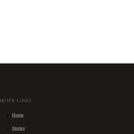
QUICK LINKS
Home
Stories