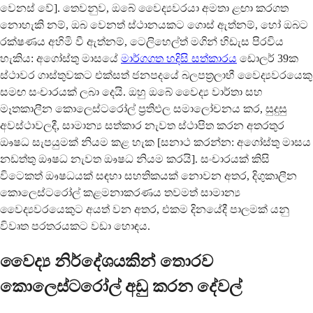
වෙනස් වේ]. තෙවනුව, ඔබේ වෛද්‍යවරයා අමතා ළඟා කරගත
නොහැකි නම්, ඔබ වෙනත් ස්ථානයකට ගොස් ඇත්නම්, හෝ ඔබට
රක්ෂණය අහිමි වී ඇත්නම්, ටෙලිහෙල්ත් මගින් හිඩැස පිරවිය
හැකිය: අගෝස්තු මාසයේ
මාර්ගගත හදිසි සත්කාරය
ඩොලර් 39ක
ස්ථාවර ගාස්තුවකට එක්සත් ජනපදයේ බලපත්‍රලාභී වෛද්‍යවරයෙකු
සමඟ සංචාරයක් ලබා දෙයි. ඔහු ඔබේ වෛද්‍ය වාර්තා සහ
මෑතකාලීන කොලෙස්ටරෝල් ප්‍රතිඵල සමාලෝචනය කර, සුදුසු
අවස්ථාවලදී, සාමාන්‍ය සත්කාර නැවත ස්ථාපිත කරන අතරතුර
ඖෂධ සැපයුමක් නියම කළ හැක [සනාථ කරන්න: අගෝස්තු මාසය
නඩත්තු ඖෂධ නැවත ඖෂධ නියම කරයි]. සංචාරයක් කිසි
විටෙකත් ඖෂධයක් සඳහා සහතිකයක් නොවන අතර, දිගුකාලීන
කොලෙස්ටරෝල් කළමනාකරණය තවමත් සාමාන්‍ය
වෛද්‍යවරයෙකුට අයත් වන අතර, එකම දිනයේදී පාලමක් යනු
විවෘත පරතරයකට වඩා හොඳය.
වෛද්‍ය නිර්දේශයකින් තොරව
කොලෙස්ටරෝල් අඩු කරන දේවල්