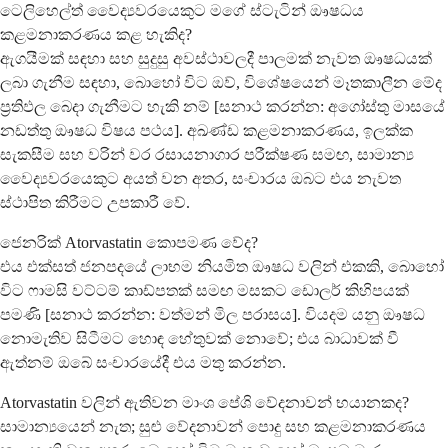
ටෙලිහෙල්ත් වෛද්‍යවරයෙකුට මගේ ස්ටැටින් ඖෂධය
කළමනාකරණය කළ හැකිද?
ඇගයීමක් සඳහා සහ සුදුසු අවස්ථාවලදී පාලමක් නැවත ඖෂධයක්
ලබා ගැනීම සඳහා, බොහෝ විට ඔව්, විශේෂයෙන් මෑතකාලීන මේද
ප්‍රතිඵල බෙදා ගැනීමට හැකි නම් [සනාථ කරන්න: අගෝස්තු මාසයේ
නඩත්තු ඖෂධ විෂය පථය]. අඛණ්ඩ කළමනාකරණය, ඉලක්ක
සැකසීම සහ වරින් වර රසායනාගාර පරීක්ෂණ සමඟ, සාමාන්‍ය
වෛද්‍යවරයෙකුට අයත් වන අතර, සංචාරය ඔබට එය නැවත
ස්ථාපිත කිරීමට උපකාරී වේ.
ජෙනරික් Atorvastatin කොපමණ වේද?
එය එක්සත් ජනපදයේ ලාභම නියමිත ඖෂධ වලින් එකකි, බොහෝ
විට ෆාමසි වට්ටම් කාඩ්පතක් සමඟ මසකට ඩොලර් කිහිපයක්
පමණි [සනාථ කරන්න: වත්මන් මිල පරාසය]. වියදම යනු ඖෂධ
නොමැතිව සිටීමට හොඳ හේතුවක් නොවේ; එය බාධාවක් වී
ඇත්නම් ඔබේ සංචාරයේදී එය මතු කරන්න.
Atorvastatin වලින් ඇතිවන මාංශ පේශි වේදනාවන් භයානකද?
සාමාන්‍යයෙන් නැත; සුළු වේදනාවන් පොදු සහ කළමනාකරණය