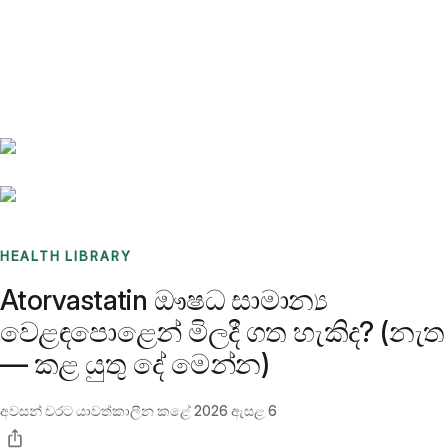
Benchmarks
Stories
FAQ
Sign up / Log in
HEALTH LIBRARY
Atorvastatin ඖෂධ සාමාන්‍ය
වෙළඳපොළෙන් මිලදී ගත හැකිද? (නැත
— කළ යුතු දේ මෙන්න)
අවසන් වරට යාවත්කාලීන කළේ
2026 ඇසළ 6