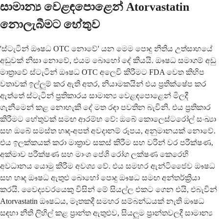
සාමාන්‍ය වෙළඳපොළෙන් Atorvastatin
නොලැබීමට හේතුව
'ස්ටැටින් ඖෂධ OTC නොවේ' යන මෙම පොදු නීතිය උත්සාහයේ
අඩුවක් නිසා නොවේ, එයම බොහෝ දේ කියයි. ඖෂධ සමාගම් අඩු
මාත්‍රාවේ ස්ටැටින් ඖෂධ OTC අලෙවි කිරීමට FDA වෙත කිහිප
වතාවක් ඉල්ලුම් කර ඇති අතර, නියාමකයින් එය ප්‍රතික්ෂේප කර
ඇත්තේ ස්ටැටින් ප්‍රතිකාරය සාමාන්‍ය වෙළඳපොළෙන් මිලදී
ගැනීමෙන් කළ නොහැකි දේ මත රඳා පවතින බැවිනි. එය ප්‍රතිකාර
කිරීමට හේතුවක් සමඟ ආරම්භ වේ: ඔබේ කොලෙස්ටරෝල් සංඛ්‍යා
සහ ඔබේ සමස්ත හෘද-අපත් අවදානම් රූපය, අනුමානයක් නොවේ.
එය ඉලක්කයක් කරා මාත්‍රාව සකස් කිරීම සහ වරින් වර පරීක්ෂණ,
අක්මාව පරීක්ෂණ සහ මාංශ පේශි රෝග ලක්ෂණ කෙරෙහි
අවධානය යොමු කිරීම අවශ්‍ය වේ. එය සමහර ඇන්ටිජෛව ඖෂධ
සහ හෘද ඖෂධ ඇතුළු බොහෝ පොදු ඖෂධ සමඟ අන්තර්ක්‍රියා
කරයි. වෛද්‍යවරයෙකු විසින් මේ සියල්ල එකට ගෙන එයි, එබැවින්
Atorvastatin ඖෂධය, මෑතකදී සමහර සම්බන්ධයක් නැති ඖෂධ
සඳහා නීති ලිහිල් කළ ප්‍රාන්ත ඇතුළුව, සියලුම ප්‍රාන්තවලදී සාමාන්‍ය