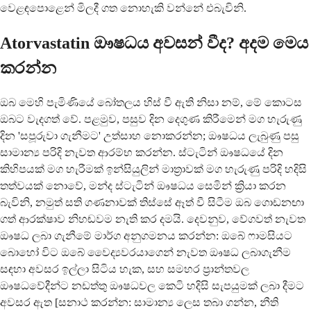
වෙළඳපොළෙන් මිලදී ගත නොහැකි වන්නේ එබැවිනි.
Atorvastatin ඖෂධය අවසන් වීද? අදම මෙය
කරන්න
ඔබ මෙහි පැමිණියේ බෝතලය හිස් වී ඇති නිසා නම්, මේ කොටස
ඔබට වැදගත් වේ. පළමුව, පසුව දින දෙගුණ කිරීමෙන් මග හැරුණු
දින 'සපූරුවා ගැනීමට' උත්සාහ නොකරන්න; ඖෂධය ලැබුණු පසු
සාමාන්‍ය පරිදි නැවත ආරම්භ කරන්න. ස්ටැටින් ඖෂධයේ දින
කිහිපයක් මග හැරීමක් ඉන්සියුලින් මාත්‍රාවක් මග හැරුණු පරිදි හදිසි
තත්වයක් නොවේ, මන්ද ස්ටැටින් ඖෂධය සෙමින් ක්‍රියා කරන
බැවිනි, නමුත් සති ගණනාවක් තිස්සේ ඈත් වී සිටීම ඔබ ගොඩනඟා
ගත් ආරක්ෂාව නිහඬවම නැති කර දමයි. දෙවනුව, වේගවත් නැවත
ඖෂධ ලබා ගැනීමේ මාර්ග අනුගමනය කරන්න: ඔබේ ෆාමසියට
බොහෝ විට ඔබේ වෛද්‍යවරයාගෙන් නැවත ඖෂධ ලබාගැනීම
සඳහා අවසර ඉල්ලා සිටිය හැක, සහ සමහර ප්‍රාන්තවල
ඖෂධවේදීන්ට නඩත්තු ඖෂධවල කෙටි හදිසි සැපයුමක් ලබා දීමට
අවසර ඇත [සනාථ කරන්න: සාමාන්‍ය ලෙස තබා ගන්න, නීති