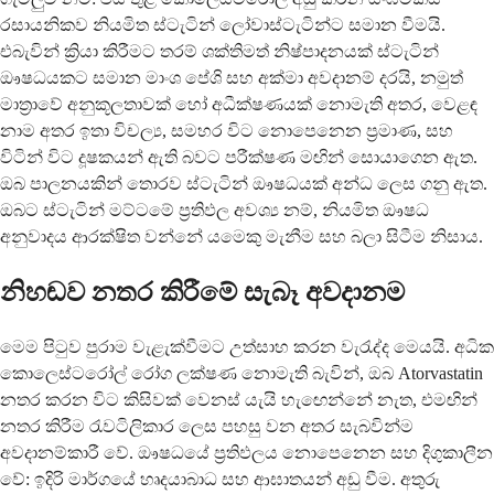
රසායනිකව නියමිත ස්ටැටින් ලෝවාස්ටැටින්ට සමාන වීමයි.
එබැවින් ක්‍රියා කිරීමට තරම් ශක්තිමත් නිෂ්පාදනයක් ස්ටැටින්
ඖෂධයකට සමාන මාංශ පේශි සහ අක්මා අවදානම් දරයි, නමුත්
මාත්‍රාවේ අනුකූලතාවක් හෝ අධීක්ෂණයක් නොමැති අතර, වෙළඳ
නාම අතර ඉතා විචල්‍ය, සමහර විට නොපෙනෙන ප්‍රමාණ, සහ
විටින් විට දූෂකයන් ඇති බවට පරීක්ෂණ මඟින් සොයාගෙන ඇත.
ඔබ පාලනයකින් තොරව ස්ටැටින් ඖෂධයක් අන්ධ ලෙස ගනු ඇත.
ඔබට ස්ටැටින් මට්ටමේ ප්‍රතිඵල අවශ්‍ය නම්, නියමිත ඖෂධ
අනුවාදය ආරක්ෂිත වන්නේ යමෙකු මැනීම සහ බලා සිටීම නිසාය.
නිහඬව නතර කිරීමේ සැබෑ අවදානම
මෙම පිටුව පුරාම වැළැක්වීමට උත්සාහ කරන වැරැද්ද මෙයයි. අධික
කොලෙස්ටරෝල් රෝග ලක්ෂණ නොමැති බැවින්, ඔබ Atorvastatin
නතර කරන විට කිසිවක් වෙනස් යැයි හැඟෙන්නේ නැත, එමඟින්
නතර කිරීම රැවටිලිකාර ලෙස පහසු වන අතර සැබවින්ම
අවදානම්කාරී වේ. ඖෂධයේ ප්‍රතිඵලය නොපෙනෙන සහ දිගුකාලීන
වේ: ඉදිරි මාර්ගයේ හෘදයාබාධ සහ ආඝාතයන් අඩු වීම. අතුරු