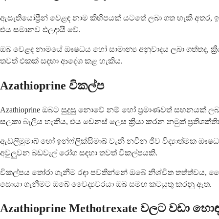
ඇසැතියෝප්‍රීන් වෙළඳ නාම කිහිපයක් යටතේ ලබා ගත හැකි අතර, ඉ
එය සමානව ඵලදායී වේ.
ඔබ වෙළඳ නාමයේ ඖෂධය හෝ සාමාන්‍ය අනුවාදය ලබා ගත්තද, ක්‍රි
තවත් එකක් සඳහා ආදේශ කළ හැකිය.
Azathioprine විකල්ප
Azathioprine ඔබට සුදුසු නොවේ නම් හෝ ප්‍රමාණවත් සහනයක් ල
සලකා බැලිය හැකිය, එය වෙනස් ලෙස ක්‍රියා කරන නමුත් ප්‍රතිශක්
ඇඩලිමුමාබ් හෝ ඉන්ෆ්ලික්සිමාබ් වැනි නවීන ජීව විද්‍යාත්මක ඖෂ
අවුලුවන බඩවැල් රෝග සඳහා තවත් විකල්පයකි.
විකල්පය තෝරා ගැනීම රඳා පවතින්නේ ඔබේ නිශ්චිත තත්ත්වය, වෛද්‍
සොයා ගැනීමට ඔබේ වෛද්‍යවරයා ඔබ සමඟ කටයුතු කරනු ඇත.
Azathioprine Methotrexate වලට වඩා හොඳ