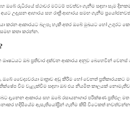
න, සහ ඔබේ රුධිරයේ ස්ථාවර මට්ටම් පවත්වා ගැනීම සඳහා සෑම 
හර අයට උදෑසන ආහාරය සහ රාත්‍රී ආහාරය සමඟ ගැනීම ප්‍රයෝජනවත
‍රියා කරන ආකාරයට බලපෑ හැකි අතර ඔබේ මුඛයට හෝ උගුරට කෝප
යා සමඟ කතා කරන්න.
?
වය සහ ඖෂධයට ඔබ ප්‍රතිචාර දක්වන ආකාරය අනුව බෙහෙවින් වෙනස
හා, ඔබේ වෛද්‍යවරයා මාත්‍රාව අඩු කිරීම හෝ වෙනත් ප්‍රතිකාරය
, ප්‍රතික්ෂේප වීම වැළැක්වීම සඳහා ඔබ එය නියමිත කාලයක් නොමැතිව
ඔබට දැනෙන ආකාරය සහ ඔබේ රසායනාගාර පරීක්ෂණ ප්‍රතිඵල මත ප
ොකර හදිසියේම ඇසැතියෝප්‍රීන් ගැනීම කිසි විටෙකත් නවත්වන්න