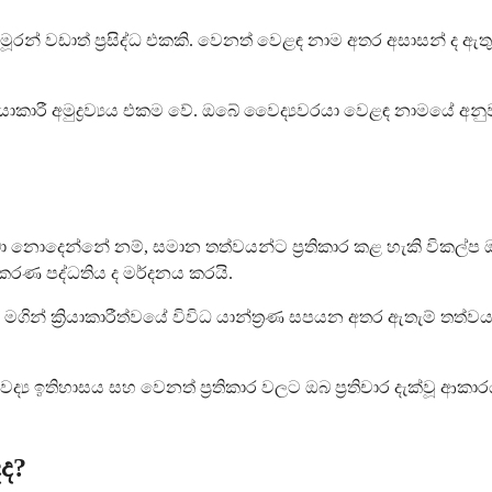
මූරන් වඩාත් ප්‍රසිද්ධ එකකි. වෙනත් වෙළඳ නාම අතර අසාසන් ද ඇ
යාකාරී අමුද්‍රව්‍යය එකම වේ. ඔබේ වෛද්‍යවරයා වෙළඳ නාමයේ අ
බා නොදෙන්නේ නම්, සමාන තත්වයන්ට ප්‍රතිකාර කළ හැකි විකල්ප 
තිකරණ පද්ධතිය ද මර්දනය කරයි.
ධ මගින් ක්‍රියාකාරීත්වයේ විවිධ යාන්ත්‍රණ සපයන අතර ඇතැම් තත්
ය ඉතිහාසය සහ වෙනත් ප්‍රතිකාර වලට ඔබ ප්‍රතිචාර දැක්වූ ආකාරය 
ද?