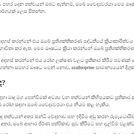
ීරයට පහර දෙන තත්වයන් ඔබට ඇත්නම්, ඔබේ වෛද්‍යවරයා මෙම 
ාර්ගයක් ලෙස සිතන්න.
අදහස් කරන්නේ එය ඔබේ ප්‍රතිශක්තිකරණ පද්ධතියේ ක්‍රියාකාරිත්
භාවිතා කර ඇත. මෙම ඖෂධය ක්‍රියා කරන්නේ ඔබේ ප්‍රතිශක්තික
දහස් කරන්නේ එය රෝග ලක්ෂණ වලට ප්‍රතිකාර කිරීම පමණක
ගන්නා සමහර ඖෂධ මෙන් නොව, azathioprine සාමාන්‍යයෙන් දිගුක
ද?
ීම සඳහා මෘදු මග පෙන්වීමක් අවශ්‍ය වන තත්වයන් කිහිපයකට ප්‍රතික
කරණ රෝග සඳහා ඔබේ වෛද්‍යවරයා එය නියම කළ හැකිය.
ු තත්වයන් අතර සන්ධි වේදනාව සහ ඉදිමීම අඩු කරන රූමැටොයිඩ් 
න අතර, ඔබේ ආහාර ජීර්ණ පත්රිකාව සුව කිරීමට සහ දැල්වීම් වළක්