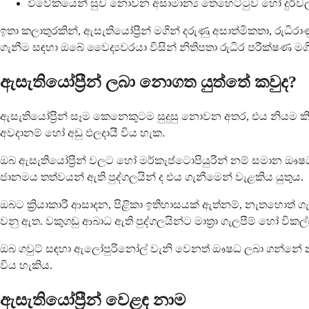
විවේකයෙන් සුව නොවන අසාමාන්‍ය තෙහෙට්ටුව හෝ දුර්
ඉතා කලාතුරකින්, ඇසැතියෝප්‍රීන් මගින් දරුණු අසාත්මිකතා, රුධ
ගැනීම සඳහා ඔබේ වෛද්‍යවරයා විසින් නිතිපතා රුධිර පරීක්ෂණ 
ඇසැතියෝප්‍රීන් ලබා නොගත යුත්තේ කවුද?
ඇසැතියෝප්‍රීන් සෑම කෙනෙකුටම සුදුසු නොවන අතර, එය නියම 
අවදානම් හෝ අඩු ඵලදායී විය හැක.
ඔබ ඇසැතියෝප්‍රීන් වලට හෝ මර්කැප්ටොපියුරීන් නම් සමා
ජානමය තත්වයන් ඇති පුද්ගලයින් ද එය ගැනීමෙන් වැළකිය යුතුය.
ඔබට ක්‍රියාකාරී ආසාදන, පිළිකා ඉතිහාසයක් ඇත්නම්, නැතහොත් 
වනු ඇත. වකුගඩු ආබාධ ඇති පුද්ගලයින්ට මාත්‍රා ගැලපීම් හෝ විකල්ප 
ඔබ ගවුට් සඳහා ඇලෝපුරිනෝල් වැනි වෙනත් ඖෂධ ලබා ගන්නේ නම්, 
විය හැකිය.
ඇසැතියෝප්‍රීන් වෙළඳ නාම