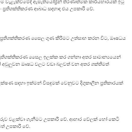
 වීම වැළැක්වීමේදී ඇසැතියෝප්‍රීන් තීරණාත්මක කාර්යභාරයක් ඉටු
 ප්‍රතිශක්තිකරණ ආබාධ සඳහාද එය උපකාරී වේ.
කාරී ප්‍රතිශක්තිකරණ සෛල ගුණ කිරීමට උත්සාහ කරන විට, ඖෂධය
රන ප්‍රතිශක්තිකරණ සෛල ඉලක්ක කර ගන්නා අතර සාමාන්‍යයෙන්
-ගිනි අවුලුවන ඖෂධ වලට වඩා බලවත් වන අතර ශක්තිමත්
ණ සඳහා ඉක්මන් විසඳුමක් වෙනුවට දිගුකාලීන ප්‍රතිකාරයක්
අමාරුව වළක්වා ගැනීමට උපකාරී වේ. ආහාර වේලක් හෝ කෙටි
් උපකාරී වේ.