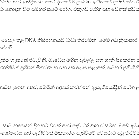
පද්ධතිය නව ඉන්ද්‍රියයට පහර දීමෙන් වළක්වා ගැනීමෙන් ප්‍රතික්ෂේප
් ලබා නොදුන් විට සමහර සමේ රෝග, වකුගඩු රෝග සහ වෙනත් ස්වයං
කරණ සෛල තුළ DNA නිෂ්පාදනයට බාධා කිරීමෙනි. මෙම අධි ක්‍රියා
ක්වයි.
නොදැකිය හැක්කේ එබැවිනි. ඖෂධය මගින් දැවිල්ල සහ හානි සිදු ක
්ථ ශක්තිමත් ප්‍රතිශක්තිකරණ කාරකයක් ලෙස සැලකේ, සමහර ප්‍රති
ොඩනැගෙන අතර, මෙයින් අදහස් කරන්නේ ඇසැතියෝප්‍රීන් රෝග ලක්ෂ
 ගන්න, සාමාන්‍යයෙන් දිනකට වරක් හෝ දෙවරක් ආහාර සමඟ, බඩේ 
ෝෂණය කර ගැනීමටත් ඔක්කාරය ඇතිවීමේ අවස්ථාව අඩු කිරීමටත