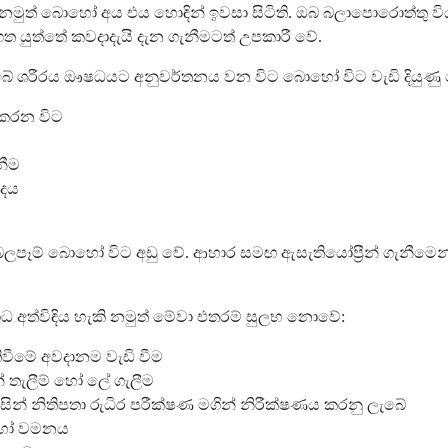
 නමුත් බොහෝ අය එය හොඳින් ඉවසා සිටිති. ඔබ බලාපොරොත්තු විය 
ත යුත්තේ කවදාදැයි දැන ගැනීමටත් උපකාරී වේ.
බේ ශරීරය ඖෂධයට අනුවර්තනය වන විට බොහෝ විට වැඩි දියුණු 
කරන විට
නීම
රදය
බලපෑම් බොහෝ විට අඩු වේ. ආහාර සමඟ ඇසැතියෝප්‍රීන් ගැනීමෙන
ාධ අත්විඳිය හැකි නමුත් මේවා එතරම් සුලභ නොවේ:
ිවීමේ අවදානම වැඩි වීම
 තැලීම් හෝ ලේ ගැලීම
ිසින් නිතිපතා රුධිර පරීක්ෂණ මගින් නිරීක්ෂණය කරනු ලැබේ
 හෝ වමනය