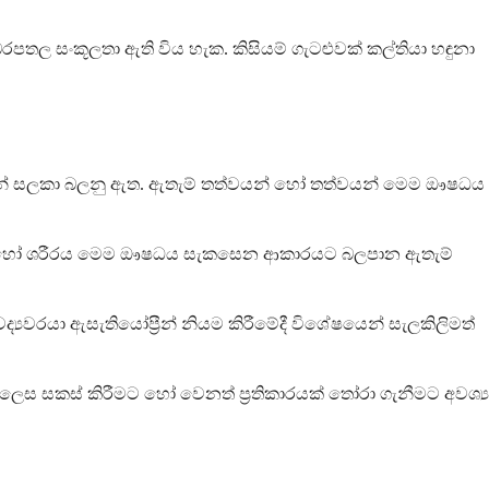
බරපතල සංකූලතා ඇති විය හැක. කිසියම් ගැටළුවක් කල්තියා හඳුනා
ොඳින් සලකා බලනු ඇත. ඇතැම් තත්වයන් හෝ තත්වයන් මෙම ඖෂධය
 රෝග හෝ ශරීරය මෙම ඖෂධය සැකසෙන ආකාරයට බලපාන ඇතැම්
යවරයා ඇසැතියෝප්‍රීන් නියම කිරීමේදී විශේෂයෙන් සැලකිලිමත්
ලෙස සකස් කිරීමට හෝ වෙනත් ප්‍රතිකාරයක් තෝරා ගැනීමට අවශ්‍ය