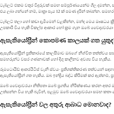
ටැබ්ලට් එකම වතුර වීදුරුවක් සමඟ සම්පූර්ණයෙන්ම ගිල දමන්
එය ලබා ගන්නේ නම්, මාත්‍රා පැය 12 ක් පමණ දුරින් තබන්න. සම
ටැබ්ලට් තලා හෝ කඩා දැමීමෙන් වළකින්න, මන්ද මෙය ඖෂධය ක්
උපකාරී විය හැකි විකල්ප ආකාර හෝ ක්‍රම ගැන ඔබේ වෛද්‍යවර
ඇසැතියෝප්‍රීන් කොපමණ කාලයක් ගත යුතුද
ඇසැතියෝප්‍රීන් ප්‍රතිකාරයේ කාලසීමාව ඔබගේ නිශ්චිත තත්ත්
සමහරුන්ට වසර ගණනාවක් හෝ දිගු කාලීනව අවශ්‍ය විය හැකිය.
රූමටොයිඩ් ආතරයිටිස් වැනි ස්වයං ප්‍රතිශක්තිකරණ තත්වයන් සඳ
ඇසැතියෝප්‍රීන් ගත හැකිය. ඔබ ඉන්ද්‍රිය බද්ධ කිරීමක් කර ඇත්නම්
ඔබේ වෛද්‍යවරයා නිතිපතා ඔබේ ප්‍රගතිය නිරීක්ෂණය කරන අතර 
උත්සන්න විය හැකි බැවින්, පළමුව ඔබේ වෛද්‍යවරයා සමඟ කතා න
ඇසැතියෝප්‍රීන් වල අතුරු ආබාධ මොනවාද?