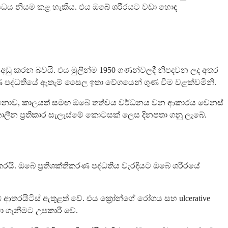
ඖෂධය නියම කළ හැකිය. එය ඔබේ ශරීරයට වඩා හොඳ
වය අඩු කරන බවයි. එය මුලින්ම 1950 ගණන්වලදී නිපදවන ලද අතර
රණ පද්ධතියේ ඇතැම් සෛල ඉතා වේගයෙන් ගුණ වීම වළක්වමිනි.
් නොව, කාලයත් සමඟ ඔබේ තත්වය වර්ධනය වන ආකාරය වෙනස්
ාලීන ප්‍රතිකාර සැලැස්මේ කොටසක් ලෙස දිනපතා ගනු ලැබේ.
ාර කරයි. ඔබේ ප්‍රතිශක්තිකරණ පද්ධතිය වැරදියට ඔබේ ශරීරයේ
ආතරයිටිස් ඇතුළත් වේ. එය ක්‍රෝන්ගේ රෝගය සහ ulcerative
වා ගැනීමට උපකාරී වේ.