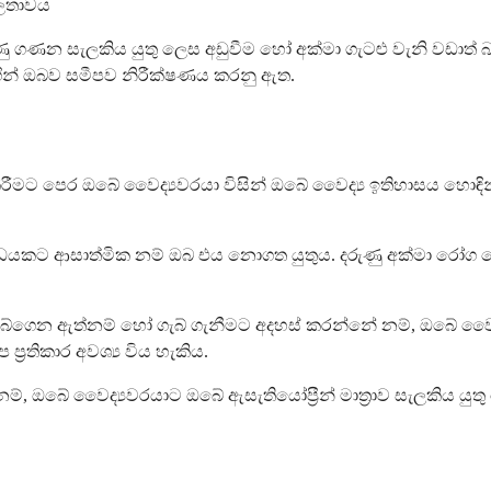
වලතාවය
ිරාණු ගණන සැලකිය යුතු ලෙස අඩුවීම හෝ අක්මා ගැටළු වැනි වඩාත් 
මගින් ඔබව සමීපව නිරීක්ෂණය කරනු ඇත.
කිරීමට පෙර ඔබේ වෛද්‍යවරයා විසින් ඔබේ වෛද්‍ය ඉතිහාසය හ
න ඖෂධයකට ආසාත්මික නම් ඔබ එය නොගත යුතුය. දරුණු අක්මා
ගැබ්ගෙන ඇත්නම් හෝ ගැබ් ගැනීමට අදහස් කරන්නේ නම්, ඔබේ වෛද්‍
ප්‍රතිකාර අවශ්‍ය විය හැකිය.
ඔබේ වෛද්‍යවරයාට ඔබේ ඇසැතියෝප්‍රීන් මාත්‍රාව සැලකිය යුතු 