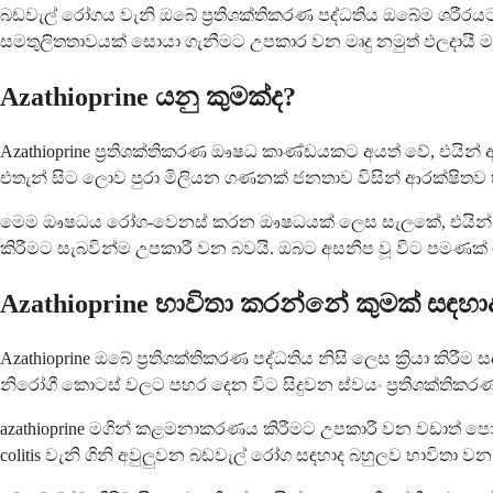
බඩවැල් රෝගය වැනි ඔබේ ප්‍රතිශක්තිකරණ පද්ධතිය ඔබේම ශර
සමතුලිතතාවයක් සොයා ගැනීමට උපකාර වන මෘදු නමුත් ඵලදායී ම
Azathioprine යනු කුමක්ද?
Azathioprine ප්‍රතිශක්තිකරණ ඖෂධ කාණ්ඩයකට අයත් වේ, එයින් 
එතැන් සිට ලොව පුරා මිලියන ගණනක් ජනතාව විසින් ආරක්ෂිතව 
මෙම ඖෂධය රෝග-වෙනස් කරන ඖෂධයක් ලෙස සැලකේ, එයින් අ
කිරීමට සැබවින්ම උපකාරී වන බවයි. ඔබට අසනීප වූ විට පමණක් 
Azathioprine භාවිතා කරන්නේ කුමක් සඳහා
Azathioprine ඔබේ ප්‍රතිශක්තිකරණ පද්ධතිය නිසි ලෙස ක්‍රියා කිර
නිරෝගී කොටස් වලට පහර දෙන විට සිදුවන ස්වයං ප්‍රතිශක්ති
azathioprine මගින් කළමනාකරණය කිරීමට උපකාරී වන වඩාත් පොද
colitis වැනි ගිනි අවුලුවන බඩවැල් රෝග සඳහාද බහුලව භාවිතා ව