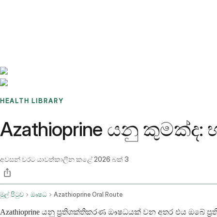
Benchmarks
Stories
FAQ
Sign up / Log in
HEALTH LIBRARY
Azathioprine යනු කුමක්ද: 
අවසන් වරට යාවත්කාලීන කළේ
2026 බක් 3
මුල් පිටුව
ඖෂධ
Azathioprine Oral Route
Azathioprine යනු ප්‍රතිශක්තිකරණ ඖෂධයක් වන අතර එය ඔබේ ප්‍ර