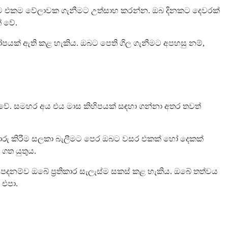
දිනකම එකම වේලාවක ගැනීමට උත්සාහ කරන්න. ඔබ දිනකට දෙවරක්
් වේ.
යක් ඇති කළ හැකිය. ඔබට පෙති ගිල ගැනීමට අපහසු නම්,
් වේ. සමහර අය එය මාස කිහිපයක් සඳහා ගන්නා අතර තවත්
කට මාරු කිරීම සලකා බැලීමට පෙර ඔබට වසර එකක් හෝ දෙකක්
 ගත යුතුය.
දනම්ව ඔබේ ප්‍රතිකාර සැලැස්ම සකස් කළ හැකිය. ඔබේ තත්වය
 එපා.