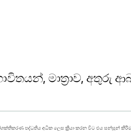
භාවිතයන්, මාත්‍රාව, අතුරු
තිශක්තිකරණ පද්ධතිය අධික ලෙස ක්‍රියා කරන විට එය සන්සුන් කිර