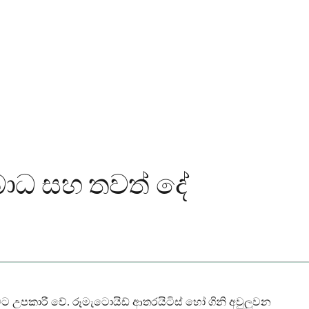
 ආබාධ සහ තවත් දේ
ීමට උපකාරී වේ. රූමැටොයිඩ් ආතරයිටිස් හෝ ගිනි අවුලුවන