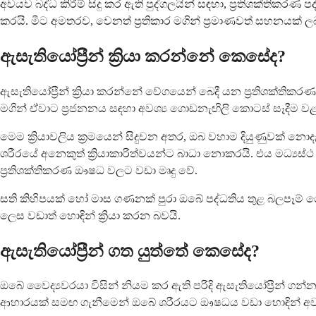
අවයව බද්ධ කිරීම් සිදු කර ඇති පුද්ගලයින් සඳහා, ප්‍රතිශක්තිකරණ 
කරයි. මීට අමතරව, වෙනත් ප්‍රතිකාර මගින් ප්‍රමාණවත් සහනයක
ඇසැතියෝප්‍රීන් ක්‍රියා කරන්නේ කෙසේද?
ඇසැතියෝප්‍රීන් ක්‍රියා කරන්නේ වේගයෙන් බෙදී යන ප්‍රතිශක්ති
මගින් ඒවාට ප්‍රජනනය සඳහා අවශ්‍ය ගොඩනැඟිලි කොටස් සෑදීම වළ
මෙම ක්‍රියාවලිය ක්‍රමයෙන් සිදුවන අතර, ඔබ වහාම දියුණුවක් 
ශරීරයේ අනෙකුත් ක්‍රියාකාරිත්වයන්ට බාධා නොකරයි. එය මධ්‍යස
ප්‍රතිශක්තිකරණ ඖෂධ වලට වඩා මෘදු වේ.
සති කිහිපයක් හෝ මාස ගණනක් පුරා ඔබේ පද්ධතිය තුළ බලපෑම් ග
ලෙස වඩාත් හොඳින් ක්‍රියා කරන බවයි.
ඇසැතියෝප්‍රීන් ගත යුත්තේ කෙසේද?
ඔබේ වෛද්‍යවරයා විසින් නියම කර ඇති පරිදි ඇසැතියෝප්‍රීන්
ආහාරයක් සමඟ ගැනීමෙන් ඔබේ ශරීරයට ඖෂධය වඩා හොඳින් අවශ