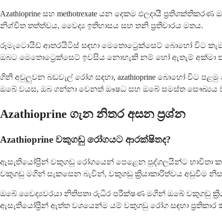
Azathioprine සහ methotrexate යන දෙකම ඵලදායී ප්‍රතිශක්තිකර
නිශ්චිත තත්ත්වය, වෛද්‍ය ඉතිහාසය සහ තනි ප්‍රතිචාරය මතය.
රූමැටොයිඩ් ආතරයිටිස් සඳහා මෙතොට්‍රෙක්සෙට් බොහෝ විට කැමැ
ඔබට මෙතොට්‍රෙක්සෙට් ඉවසිය නොහැකි නම් හෝ ඇතැම් අක්මා තත්
ගිනි අවුලුවන බඩවැල් රෝග සඳහා, azathioprine බොහෝ විට පළ
ඔබේ වයස, ඔබ ගන්නා වෙනත් ඖෂධ සහ ඔබේ සමස්ත සෞඛ්‍යය වැ
Azathioprine ගැන නිතර අසන ප්‍රශ්න
Azathioprine වකුගඩු රෝගයට ආරක්ෂිතද?
ඇසැතියෝප්‍රීන් වකුගඩු රෝගයෙන් පෙළෙන පුද්ගලයින්ට භාවිතා කළ
වකුගඩු මගින් සැකසෙන බැවින්, වකුගඩු ක්‍රියාකාරිත්වය අඩුවීම 
ඔබේ වෛද්‍යවරයා නිතිපතා රුධිර පරීක්ෂණ මගින් ඔබේ වකුගඩු ක්‍
ඇසැතියෝප්‍රීන් ඇත්ත වශයෙන්ම යම් වකුගඩු රෝග සඳහා ප්‍රතිකාර 