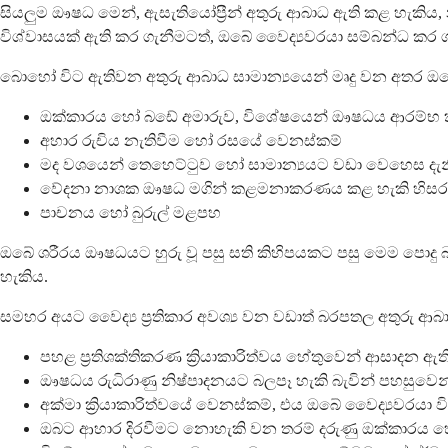
සියලුම ඖෂධ මෙන්, ඇසැතියෝප්‍රීන් අතුරු ආබාධ ඇති කළ හැකිය,
විශ්වාසයක් ඇති කර ගැනීමටත්, ඔබේ වෛද්‍යවරයා සම්බන්ධ කර ග
බොහෝ විට ඇතිවන අතුරු ආබාධ සාමාන්‍යයෙන් මෘදු වන අතර ඔ
ඔක්කාරය හෝ බඩේ අමාරුව, විශේෂයෙන් ඖෂධය ආරම්භ 
අහාර රුචිය නැතිවීම හෝ රසයේ වෙනස්කම්
මද වශයෙන් තෙහෙට්ටුව හෝ සාමාන්‍යයට වඩා වෙහෙස දැ
වේදනා නාශක ඖෂධ මගින් කළමනාකරණය කළ හැකි හිස
පාචනය හෝ බුරුල් මළපහ
ඔබේ ශරීරය ඖෂධයට හුරු වූ පසු සති කිහිපයකට පසු මෙම පොදු 
හැකිය.
සමහර අයට වෛද්‍ය ප්‍රතිකාර අවශ්‍ය වන වඩාත් බරපතල අතුරු ආබ
පහළ ප්‍රතිශක්තිකරණ ක්‍රියාකාරිත්වය හේතුවෙන් ආසාදන ඇත
ඖෂධය රුධිරාණු නිෂ්පාදනයට බලපෑ හැකි බැවින් පහසුවෙන්
අක්මා ක්‍රියාකාරිත්වයේ වෙනස්කම්, එය ඔබේ වෛද්‍යවරයා ව
ඔබට ආහාර දිරවීමට නොහැකි වන තරම් දරුණු ඔක්කාරය