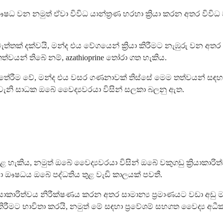
ණ ඖෂධ වන නමුත් ඒවා විවිධ යාන්ත්‍රණ හරහා ක්‍රියා කරන අතර ව
ත්තක් දක්වයි, මන්ද එය වේගයෙන් ක්‍රියා කිරීමට නැඹුරු වන අ
වයන් තිබේ නම්, azathioprine තෝරා ගත හැකිය.
මු තේරීම වේ, මන්ද එය වසර ගණනාවක් තිස්සේ මෙම තත්වයන් සඳහ
නි සාධක ඔබේ වෛද්‍යවරයා විසින් සලකා බලනු ඇත.
 හැකිය, නමුත් ඔබේ වෛද්‍යවරයා විසින් ඔබේ වකුගඩු ක්‍රියාකාර
නිසා ඖෂධය ඔබේ පද්ධතිය තුළ වැඩි කාලයක් පවතී.
රියාකාරිත්වය නිරීක්ෂණය කරන අතර සාමාන්‍ය ප්‍රමාණයට වඩා අඩු 
කිරීමට භාවිතා කරයි, නමුත් මේ සඳහා ප්‍රවේශම් සහගත වෛද්‍ය අධී