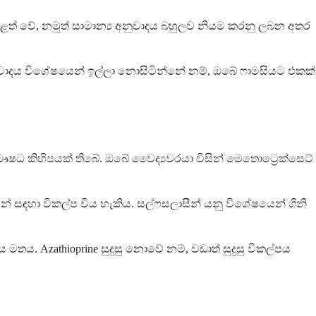
තුළත් වේ, නමුත් සාමාන්‍ය අනුවාදය බහුලව නියම කරනු ලබන අතර
නුවාදය විශේෂයෙන් ඉල්ලා නොසිටින්නේ නම්, ඔබේ ෆාමසියට එකක්
ඖෂධ කිහිපයක් තිබේ. ඔබේ වෛද්‍යවරයා විසින් මෙතොට්‍රෙක්සෙට්
වයන් සඳහා විකල්ප විය හැකිය. සල්ෆසලාසීන් යනු විශේෂයෙන් ගිනි
මතය. Azathioprine සුදුසු නොවේ නම්, වඩාත් සුදුසු විකල්පය