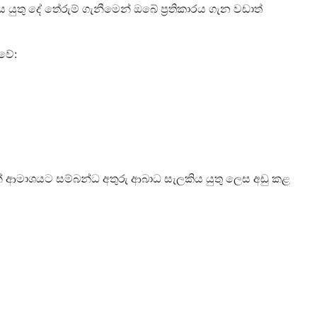
යුතු දේ තේරුම් ගැනීමෙන් ඔබේ ප්‍රතිකාරය ගැන වඩාත්
වේ:
් ආමාශයට සම්බන්ධ අතුරු ආබාධ සැලකිය යුතු ලෙස අඩු කළ