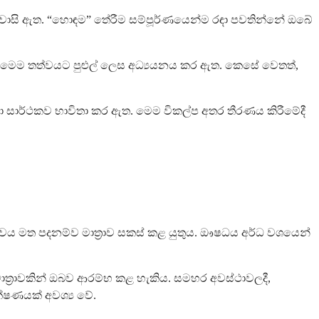
ිවිධ වාසි ඇත. “හොඳම” තේරීම සම්පූර්ණයෙන්ම රඳා පවතින්නේ ඔබේ
තර මෙම තත්වයට පුළුල් ලෙස අධ්‍යයනය කර ඇත. කෙසේ වෙතත්,
ා සාර්ථකව භාවිතා කර ඇත. මෙම විකල්ප අතර තීරණය කිරීමේදී
ිත්වය මත පදනම්ව මාත්‍රාව සකස් කළ යුතුය. ඖෂධය අර්ධ වශයෙන්
මාත්‍රාවකින් ඔබව ආරම්භ කළ හැකිය. සමහර අවස්ථාවලදී,
ක්ෂණයක් අවශ්‍ය වේ.