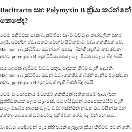
Bacitracin සහ Polymyxin B ක්‍රියා කරන්නේ
කෙසේද?
මෙම ප්‍රතිජීවක දෙක බැක්ටීරියා වලට විවිධ ආකාරවලින් පහර
දෙයි, එමඟින් ඒවා එකට වෙන්ව සිටිනවාට වඩා ශක්තිමත් වේ.
Bacitracin බැක්ටීරියා ඔවුන්ගේ සෛල බිත්ති තැනීම නවත්වන
අතර, polymyxin B බැක්ටීරියා සෛලවල පිටත පටලය බිඳ දමයි.
එය දොරක් ඇරීමට විවිධ යතුරු දෙකක් තිබීම වැනි දෙයකි.
Bacitracin බැක්ටීරියා ඔවුන් වටා ශක්තිමත් බිත්ති තැනීම වළක්වන
අතර, polymyxin B දැනටමත් ඇති බිත්ති බිඳ දමයි.
මෙම සංයෝජනය මධ්‍යස්ථ ශක්තියක් සහිත සමේ ආලේපන
ප්‍රතිජීවකයක් ලෙස සැලකේ. එය හයිඩ්‍රජන් පෙරොක්සයිඩ් වැනි
සරල විෂබීජ නාශක වලට වඩා ශක්තිමත් නමුත් ඔබ විසින් කටින්
ගන්නා බෙහෙත් වට්ටෝරු ප්‍රතිජීවක තරම් බලවත් නොවේ.
ඖෂධය යෙදීමෙන් පැය කිහිපයක් ඇතුළත ක්‍රියා කිරීමට පටන් ගනී,