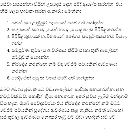
සේවා සපයන්නා විසින් උපදෙස් දෙන පරිදි ආලේප කරන්න. එය
නිසි ලෙස භාවිතා කරන ආකාරය මෙන්න:
සබන් සහ උණුසුම් ජලයෙන් ඔබේ අත් සෝදන්න
මෘදු සබන් සහ ජලයෙන් තුවාලය මෘදු ලෙස පිරිසිදු කරන්න
පිරිසිදු තුවායක් භාවිතයෙන් ප්‍රදේශය සම්පූර්ණයෙන්ම වියළා
ගන්න
සම්පූර්ණ තුවාලය ආවරණය කිරීම සඳහා තුනී ආලේපන
තට්ටුවක් යොදන්න
නිර්දේශ කරන්නේ නම් වඳ වෙළුම් පටියකින් ආවරණය
කරන්න
යෙදීමෙන් පසු නැවතත් ඔබේ අත් සෝදන්න
ඔබට අවශ්‍ය ප්‍රමාණයට වඩා ආලේපන භාවිතා නොකරන්න, ඝන
තට්ටුවක් වඩා හොඳින් ක්‍රියා නොකරන අතර සුවය ලැබීම මන්දගාමී
විය හැක. ඔබේ වෛද්‍යවරයා එය නිර්දේශ කරන්නේ නම් ඔබට
වෙළුම් පටියකින් ප්‍රදේශය ආවරණය කළ හැකිය, නමුත් බොහෝ
සුළු තුවාල ආවරණය නොකර තැබූ විට වඩා හොඳින් සුව වේ.