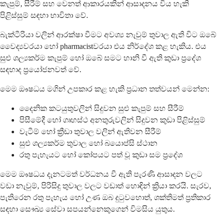
කැපුම්, සීරීම් සහ වෙනත් ආකාරයකින් ආසාදනය විය හැකි
පිළිස්සුම් සඳහා භාවිතා වේ.
බැක්ටීරියා වලින් ආරක්ෂා වීමට අවශ්‍ය නැවුම් තුවාල ඇති විට ඔබේ
වෛද්‍යවරයා හෝ pharmacistවරයා එය නිර්දේශ කළ හැකිය. එය
සුළු ශල්‍යකර්ම කැපුම් හෝ ඔබේ සමට හානි වී ඇති කුඩා ප්‍රදේශ
සඳහාද ප්‍රයෝජනවත් වේ.
මෙම ඖෂධය මගින් උපකාර කළ හැකි ප්‍රධාන තත්වයන් මෙන්න:
දෛනික කටයුතුවලින් සිදුවන සුළු කැපුම් සහ සීරීම්
පිසීමේදී හෝ ගෘහස්ථ අනතුරුවලින් සිදුවන කුඩා පිළිස්සුම්
වැටීම් හෝ ක්‍රීඩා තුවාල වලින් ඇතිවන සීරීම්
සුළු ශල්‍යකර්ම තුවාල හෝ බයොප්සි ස්ථාන
රතු පැහැයට හෝ කෝපයට පත් වූ කුඩා සම ප්‍රදේශ
මෙම ඖෂධය දැනටමත් වර්ධනය වී ඇති පැරණි ආසාදන වලට
වඩා නැවුම්, පිරිසිදු තුවාල වලට වඩාත් හොඳින් ක්‍රියා කරයි. සැරව,
පැතිරෙන රතු පැහැය හෝ උණ ඔබ දුටුවහොත්, ශක්තිමත් ප්‍රතිකාර
සඳහා සෞඛ්‍ය සේවා සපයන්නෙකුගෙන් විමසිය යුතුය.