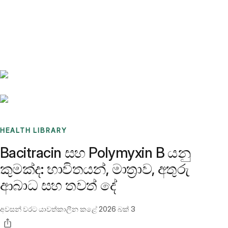
Benchmarks
Stories
FAQ
Sign up / Log in
HEALTH LIBRARY
Bacitracin සහ Polymyxin B යනු
කුමක්ද: භාවිතයන්, මාත්‍රාව, අතුරු
ආබාධ සහ තවත් දේ
අවසන් වරට යාවත්කාලීන කළේ
2026 බක් 3