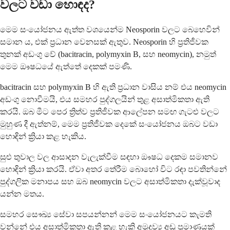
වලට වඩා හොඳද?
මෙම සංයෝජනය ඇත්ත වශයෙන්ම Neosporin වලට බෙහෙවින්
සමාන ය, එක් ප්‍රධාන වෙනසක් ඇතුව. Neosporin හි ප්‍රතිජීවක
තුනක් අඩංගු වේ (bacitracin, polymyxin B, සහ neomycin), නමුත්
මෙම ඖෂධයේ ඇත්තේ දෙකක් පමණි.
bacitracin සහ polymyxin B හි ඇති ප්‍රධාන වාසිය නම් එය neomycin
අඩංගු නොවීමයි, එය සමහර පුද්ගලයින් තුළ අසාත්මිකතා ඇති
කරයි. ඔබ මීට පෙර ත්‍රිත්ව ප්‍රතිජීවක ආලේපන සමඟ ගැටළු වලට
මුහුණ දී ඇත්නම්, මෙම ප්‍රතිජීවක දෙකේ සංයෝජනය ඔබට වඩා
හොඳින් ක්‍රියා කළ හැකිය.
සුළු තුවාල වල ආසාදන වැලැක්වීම සඳහා ඖෂධ දෙකම සමානව
හොඳින් ක්‍රියා කරයි. ඒවා අතර තේරීම බොහෝ විට රඳා පවතින්නේ
පුද්ගලික මනාපය සහ ඔබ neomycin වලට අසාත්මිකතා දැක්වූවාද
යන්න මතය.
සමහර සෞඛ්‍ය සේවා සපයන්නන් මෙම සංයෝජනයට කැමති
වන්නේ එය අසාත්මිකතා ඇති කළ හැකි අමුද්‍රව්‍ය අඩු ප්‍රමාණයක්