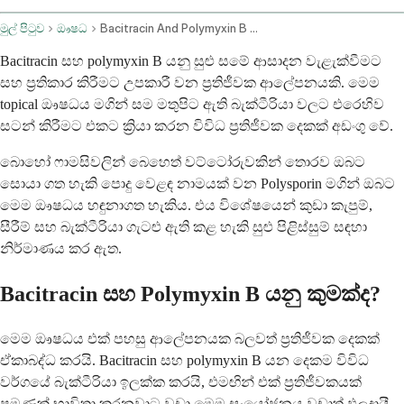
මුල් පිටුව
ඖෂධ
Bacitracin And Polymyxin B Topical Application Route
Bacitracin සහ polymyxin B යනු සුළු සමේ ආසාදන වැළැක්වීමට
සහ ප්‍රතිකාර කිරීමට උපකාරී වන ප්‍රතිජීවක ආලේපනයකි. මෙම
topical ඖෂධය මගින් සම මතුපිට ඇති බැක්ටීරියා වලට එරෙහිව
සටන් කිරීමට එකට ක්‍රියා කරන විවිධ ප්‍රතිජීවක දෙකක් අඩංගු වේ.
බොහෝ ෆාමසිවලින් බෙහෙත් වට්ටෝරුවකින් තොරව ඔබට
සොයා ගත හැකි පොදු වෙළඳ නාමයක් වන Polysporin මගින් ඔබට
මෙම ඖෂධය හඳුනාගත හැකිය. එය විශේෂයෙන් කුඩා කැපුම්,
සීරීම් සහ බැක්ටීරියා ගැටළු ඇති කළ හැකි සුළු පිළිස්සුම් සඳහා
නිර්මාණය කර ඇත.
Bacitracin සහ Polymyxin B යනු කුමක්ද?
මෙම ඖෂධය එක් පහසු ආලේපනයක බලවත් ප්‍රතිජීවක දෙකක්
ඒකාබද්ධ කරයි. Bacitracin සහ polymyxin B යන දෙකම විවිධ
වර්ගයේ බැක්ටීරියා ඉලක්ක කරයි, එමඟින් එක් ප්‍රතිජීවකයක්
පමණක් භාවිතා කරනවාට වඩා මෙම සංයෝජනය වඩාත් ඵලදායී