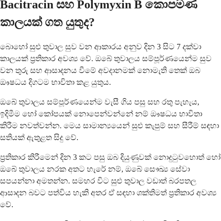
Bacitracin සහ Polymyxin B කොපමණ
කාලයක් ගත යුතුද?
බොහෝ සුළු තුවාල සුව වන ආකාරය අනුව දින 3 සිට 7 දක්වා
කාලයක් ප්‍රතිකාර අවශ්‍ය වේ. ඔබේ තුවාලය සම්පූර්ණයෙන්ම සුව
වන තුරු සහ ආසාදනය වීමේ අවදානමක් නොමැති තෙක් ඔබ
ඖෂධය දිගටම භාවිතා කළ යුතුය.
ඔබේ තුවාලය සම්පූර්ණයෙන්ම වැසී ගිය පසු සහ රතු පැහැය,
ඉදිමීම හෝ කෝපයක් නොපෙන්වන්නේ නම් ඖෂධය භාවිතා
කිරීම නවත්වන්න. මෙය සාමාන්‍යයෙන් සුළු කැපුම් සහ සීරීම් සඳහා
සතියක් ඇතුළත සිදු වේ.
ප්‍රතිකාර කිරීමෙන් දින 3 කට පසු ඔබ දියුණුවක් නොදුටුවහොත් හෝ
ඔබේ තුවාලය නරක අතට හැරේ නම්, ඔබේ සෞඛ්‍ය සේවා
සපයන්නා අමතන්න. සමහර විට සුළු තුවාල වඩාත් බරපතල
ආසාදන බවට පත්විය හැකි අතර ඒ සඳහා ශක්තිමත් ප්‍රතිකාර අවශ්‍ය
වේ.