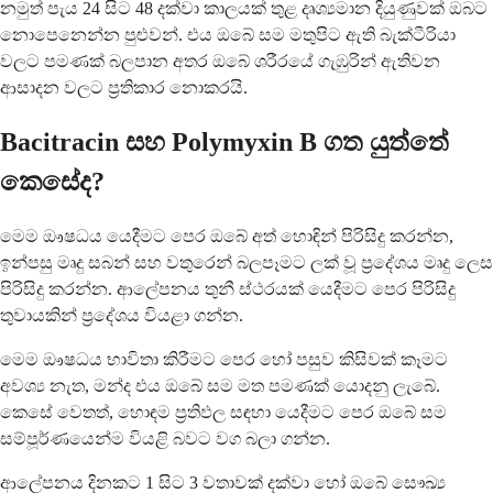
නමුත් පැය 24 සිට 48 දක්වා කාලයක් තුළ දෘශ්‍යමාන දියුණුවක් ඔබට
නොපෙනෙන්න පුළුවන්. එය ඔබේ සම මතුපිට ඇති බැක්ටීරියා
වලට පමණක් බලපාන අතර ඔබේ ශරීරයේ ගැඹුරින් ඇතිවන
ආසාදන වලට ප්‍රතිකාර නොකරයි.
Bacitracin සහ Polymyxin B ගත යුත්තේ
කෙසේද?
මෙම ඖෂධය යෙදීමට පෙර ඔබේ අත් හොඳින් පිරිසිදු කරන්න,
ඉන්පසු මෘදු සබන් සහ වතුරෙන් බලපෑමට ලක් වූ ප්‍රදේශය මෘදු ලෙස
පිරිසිදු කරන්න. ආලේපනය තුනී ස්ථරයක් යෙදීමට පෙර පිරිසිදු
තුවායකින් ප්‍රදේශය වියළා ගන්න.
මෙම ඖෂධය භාවිතා කිරීමට පෙර හෝ පසුව කිසිවක් කෑමට
අවශ්‍ය නැත, මන්ද එය ඔබේ සම මත පමණක් යොදනු ලැබේ.
කෙසේ වෙතත්, හොඳම ප්‍රතිඵල සඳහා යෙදීමට පෙර ඔබේ සම
සම්පූර්ණයෙන්ම වියළි බවට වග බලා ගන්න.
ආලේපනය දිනකට 1 සිට 3 වතාවක් දක්වා හෝ ඔබේ සෞඛ්‍ය