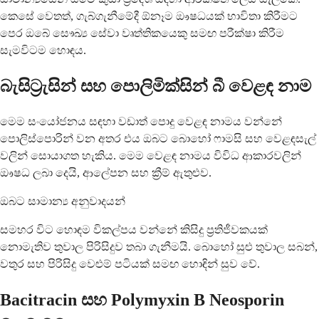
කෙසේ වෙතත්, ගැබ්ගැනීමේදී ඕනෑම ඖෂධයක් භාවිතා කිරීමට
පෙර ඔබේ සෞඛ්‍ය සේවා වෘත්තිකයෙකු සමඟ පරීක්ෂා කිරීම
සැමවිටම හොඳය.
බැසිට්‍රැසින් සහ පොලිමික්සින් බී වෙළඳ නාම
මෙම සංයෝජනය සඳහා වඩාත් පොදු වෙළඳ නාමය වන්නේ
පොලිස්පොරින් වන අතර එය ඔබට බොහෝ ෆාමසි සහ වෙළඳසැල්
වලින් සොයාගත හැකිය. මෙම වෙළඳ නාමය විවිධ ආකාරවලින්
ඖෂධ ලබා දෙයි, ආලේපන සහ ක්‍රීම් ඇතුළුව.
ඔබට සාමාන්‍ය අනුවාදයන්
සමහර විට හොඳම විකල්පය වන්නේ කිසිදු ප්‍රතිජීවකයක්
නොමැතිව තුවාල පිරිසිදුව තබා ගැනීමයි. බොහෝ සුළු තුවාල සබන්,
වතුර සහ පිරිසිදු වෙළුම් පටියක් සමඟ හොඳින් සුව වේ.
Bacitracin සහ Polymyxin B Neosporin