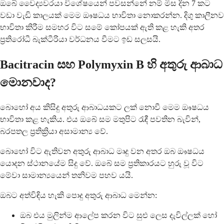
ඔබේ වෛද්‍යවරයා විශේෂයෙන් පවසන්නේ නම් මිස දින 7 කට
වඩා වැඩි කාලයක් මෙම ඖෂධය භාවිතා නොකරන්න. දිගු කාලීනව
භාවිතා කිරීම සමහර විට සමේ කෝපයක් ඇති කළ හැකි අතර
ප්‍රතිරෝධී බැක්ටීරියා වර්ධනය වීමට ඉඩ සලසයි.
Bacitracin සහ Polymyxin B හි අතුරු ආබාධ
මොනවාද?
බොහෝ අය කිසිදු අතුරු ආබාධයකට ලක් නොවී මෙම ඖෂධය
භාවිතා කළ හැකිය. එය ඔබේ සම මතුපිට රැඳී පවතින බැවින්,
බරපතල ප්‍රතික්‍රියා අසාමාන්‍ය වේ.
බොහෝ විට ඇතිවන අතුරු ආබාධ මෘදු වන අතර ඔබ ඖෂධය
යොදන ස්ථානයේම සිදු වේ. ඔබේ සම ප්‍රතිකාරයට හුරු වූ විට
මේවා සාමාන්‍යයෙන් තනිවම පහව යයි.
ඔබට අත්විඳිය හැකි පොදු අතුරු ආබාධ මෙන්න:
ඔබ එය මුලින්ම ආලේප කරන විට සුළු ලෙස දැවිල්ලක් හෝ