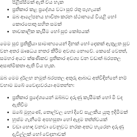
පිළිස්සීමක් ඇති විය හැක
ප්‍රතිකාර කළ ප්‍රදේශය වටා සුළු රතු පැහැයක්
ඔබ ආලේපනය භාවිතා කරන ස්ථානයේ වියළි හෝ
කොරපොතු සහිත සමක්
තාවකාලික කැසීම හෝ සුළු කෝපයක්
මෙම සුළු ප්‍රතික්‍රියා සාමාන්‍යයෙන් දිනක් හෝ දෙකක් ඇතුළත සුව
වන අතර ඖෂධය නතර කිරීම අවශ්‍ය නොවේ. කෙසේ වෙතත්,
සමහර අයට ක්ෂණිකව ප්‍රතිකාර අවශ්‍ය වන වඩාත් බරපතල
අසාත්මිකතා ඇති විය හැක.
ඔබ මෙම දුර්ලභ නමුත් බරපතල අතුරු ආබාධ අත්විඳින්නේ නම්
වහාම ඔබේ වෛද්‍යවරයා අමතන්න:
ප්‍රතිකාර ප්‍රදේශයෙන් ඔබ්බට දරුණු කැසීමක් හෝ මී වද
ඇතිවීම
ඔබේ මුහුණේ, තොල්වල හෝ දිවේ සැලකිය යුතු ඉදිමීමක්
හුස්ම ගැනීමේ අපහසුතා හෝ ඇදුම තත්ත්වයක්
වඩා හොඳ වනවා වෙනුවට නරක අතට හැරෙන දරුණු
දැවිල්ලක් හෝ වේදනාවක්