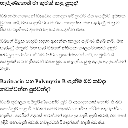
හැරුණහොත් මා කුමක් කළ යුතුද?
ඔබ සාමාන්‍යයෙන් ඖෂධය යොදන වේලාවට එය යෙදීමට අමතක
වුවහොත්, මතක ඇති වහාම එය යොදන්න. මග හැරුණු මාත්‍රාව
පියවා ගැනීමට අමතර ඖෂධ යොදන්න එපා.
ඔබගේ ඊළඟ යෙදුම සඳහා ආසන්න කාලය පැමිණ තිබේ නම්, මග
හැරුණු මාත්‍රාව මඟ හැර ඔබගේ නිතිපතා කාලසටහනට අනුව
කටයුතු කරන්න. ස්ථාවරත්වය ප්‍රයෝජනවත් වේ, නමුත් එක්
යෙදුමක් මග හැරීමෙන් ඔබේ සුවය සැලකිය යුතු ලෙස බලපාන්නේ
නැත.
Bacitracin සහ Polymyxin B ගැනීම මට කවදා
නවත්වන්න පුළුවන්ද?
ඔබේ තුවාලය සම්පූර්ණයෙන්ම සුව වී ආසාදනයක් නොමැති බව
පෙන්නුම් කළ විට ඔබට මෙම ඖෂධය භාවිතා කිරීම නැවැත්විය
හැකිය. මෙයින් අදහස් කරන්නේ තුවාලය වැසී ඇති බවත්, රතු හෝ
ඉදිමී නොමැති බවත්, තවදුරටත් රිදෙන්නේ නැති බවත්ය.