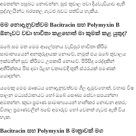
අමතන්න පසුබට නොවන්න. සුළු තුවාල පවා දියවැඩියාව ඇති
පුද්ගලයින්ට බරපතල ගැටළු බවට පත්විය හැකිය.
මම නොදැනුවත්වම Bacitracin සහ Polymyxin B
ඕනෑවට වඩා භාවිතා කළහොත් මා කුමක් කළ යුතුද?
ඔබේ සම මත මෙම ආලේපනය වැඩිපුර භාවිතා කිරීම
සාමාන්‍යයෙන් අනතුරුදායක නොවේ, නමුත් එය ඔබේ තුවාලය
ඉක්මනින් සුව කිරීමට උපකාරී නොවේ. පිරිසිදු රෙද්දකින්
අතිරික්තය පිස දමා ඊළඟ වතාවේදී තුනී ස්ථරයක් පමණක්
යොදන්න.
යමෙකු මෙම ඖෂධය නොදැනුවත්වම ගිල දැමුවහොත්, වහාම විෂ
පාලන මධ්‍යස්ථානයට හෝ ඔබේ සෞඛ්‍ය සේවා සපයන්නා
අමතන්න. කුඩා ප්‍රමාණ සාමාන්‍යයෙන් හානිකර නොවන අතර,
විශාල ප්‍රමාණවලින් බඩේ අමාරුව හෝ වෙනත් ගැටළු ඇති විය
හැක.
Bacitracin සහ Polymyxin B මාත්‍රාවක් මග