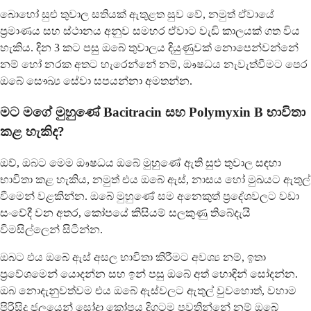
බොහෝ සුළු තුවාල සතියක් ඇතුළත සුව වේ, නමුත් ඒවායේ
ප්‍රමාණය සහ ස්ථානය අනුව සමහර ඒවාට වැඩි කාලයක් ගත විය
හැකිය. දින 3 කට පසු ඔබේ තුවාලය දියුණුවක් නොපෙන්වන්නේ
නම් හෝ නරක අතට හැරෙන්නේ නම්, ඖෂධය නැවැත්වීමට පෙර
ඔබේ සෞඛ්‍ය සේවා සපයන්නා අමතන්න.
මට මගේ මුහුණේ Bacitracin සහ Polymyxin B භාවිතා
කළ හැකිද?
ඔව්, ඔබට මෙම ඖෂධය ඔබේ මුහුණේ ඇති සුළු තුවාල සඳහා
භාවිතා කළ හැකිය, නමුත් එය ඔබේ ඇස්, නාසය හෝ මුඛයට ඇතුල්
වීමෙන් වළකින්න. ඔබේ මුහුණේ සම අනෙකුත් ප්‍රදේශවලට වඩා
සංවේදී වන අතර, කෝපයේ කිසියම් සලකුණු තිබේදැයි
විමසිල්ලෙන් සිටින්න.
ඔබට එය ඔබේ ඇස් අසල භාවිතා කිරීමට අවශ්‍ය නම්, ඉතා
ප්‍රවේශමෙන් යොදන්න සහ ඉන් පසු ඔබේ අත් හොඳින් සෝදන්න.
ඔබ නොදැනුවත්වම එය ඔබේ ඇස්වලට ඇතුල් වුවහොත්, වහාම
පිරිසිදු ජලයෙන් සෝදා කෝපය දිගටම පවතින්නේ නම් ඔබේ