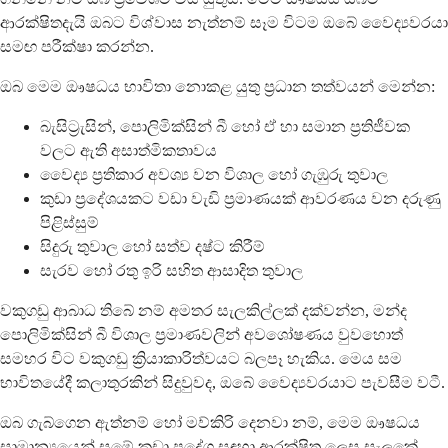
ආරක්ෂිතදැයි ඔබට විශ්වාස නැත්නම් සෑම විටම ඔබේ වෛද්‍යවරයා
සමඟ පරීක්ෂා කරන්න.
ඔබ මෙම ඖෂධය භාවිතා නොකළ යුතු ප්‍රධාන තත්වයන් මෙන්න:
බැසිට්‍රැසින්, පොලිමික්සින් බී හෝ ඒ හා සමාන ප්‍රතිජීවක
වලට ඇති අසාත්මිකතාවය
වෛද්‍ය ප්‍රතිකාර අවශ්‍ය වන විශාල හෝ ගැඹුරු තුවාල
කුඩා ප්‍රදේශයකට වඩා වැඩි ප්‍රමාණයක් ආවරණය වන දරුණු
පිළිස්සුම්
සිදුරු තුවාල හෝ සත්ව දෂ්ට කිරීම්
සැරව හෝ රතු ඉරි සහිත ආසාදිත තුවාල
වකුගඩු ආබාධ තිබේ නම් අමතර සැලකිල්ලක් දක්වන්න, මන්ද
පොලිමික්සින් බී විශාල ප්‍රමාණවලින් අවශෝෂණය වුවහොත්
සමහර විට වකුගඩු ක්‍රියාකාරිත්වයට බලපෑ හැකිය. මෙය සම
භාවිතයේදී කලාතුරකින් සිදුවුවද, ඔබේ වෛද්‍යවරයාට පැවසීම වටී.
ඔබ ගැබ්ගෙන ඇත්නම් හෝ මව්කිරි දෙනවා නම්, මෙම ඖෂධය
සාමාන්‍යයෙන් සමේ කුඩා ප්‍රදේශ සඳහා ආරක්ෂිත ලෙස සැලකේ.