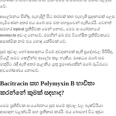
වේ.
ආලේපනය සිනිඳු, පැහැදිලි සිට තරමක් කහ පැහැති සූදානමක් ලෙස
පැමිණෙන අතර එය ඔබේ සම මත පහසුවෙන් පැතිරෙයි. වෙනත්
සමහර topical ප්‍රතිජීවක මෙන් නොව, මෙම සංයෝජනයේ
neomycin අඩංගු නොවේ, එමඟින් ඔබ එම විශේෂිත ප්‍රතිජීවකයට
අසාත්මික නම් එය හොඳ තේරීමක් වේ.
සුළු තුවාල හෝ ආසාදනය වීමේ අවදානමක් ඇති ප්‍රදේශවල පිරිසිදු,
වියළි සමට කෙලින්ම ආලේප කළ හැකිය. ඖෂධය ඔබේ සම
මතුපිට රැඳී ඇති අතර සැලකිය යුතු ප්‍රමාණයකින් ඔබේ රුධිරයට
අවශෝෂණය නොවේ.
Bacitracin සහ Polymyxin B භාවිතා
කරන්නේ කුමක් සඳහාද?
මෙම ප්‍රතිජීවක සංයෝජනය සුළු සමේ තුවාල වල බැක්ටීරියා
ආසාදන වළක්වයි සහ ප්‍රතිකාර කරයි. එය බොහෝ විට කුඩා