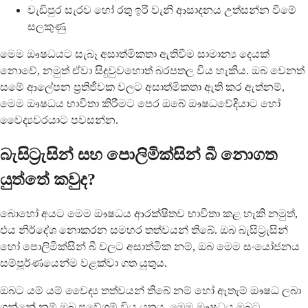
වැඩිපුර සැරව හෝ රතු ඉරි වැනි ආසාදනය උත්සන්න වීමේ
සලකුණු
මෙම ඖෂධයට සැබෑ අසාත්මිකතා ඇතිවීම සාමාන්‍ය දෙයක්
නොවේ, නමුත් ඒවා සිදුවුවහොත් බරපතල විය හැකිය. ඔබ වෙනත්
සමේ ආලේපන ප්‍රතිජීවක වලට අසාත්මිකතා ඇති කර ඇත්නම්,
මෙම ඖෂධය භාවිතා කිරීමට පෙර ඔබේ ඖෂධවේදියාට හෝ
වෛද්‍යවරයාට පවසන්න.
බැසිට්‍රැසින් සහ පොලිමික්සින් බී නොගත
යුත්තේ කවුද?
බොහෝ අයට මෙම ඖෂධය ආරක්ෂිතව භාවිතා කළ හැකි නමුත්,
එය නිර්දේශ නොකරන සමහර තත්වයන් තිබේ. ඔබ බැසිට්‍රැසින්
හෝ පොලිමික්සින් බී වලට අසාත්මික නම්, ඔබ මෙම සංයෝජනය
සම්පූර්ණයෙන්ම වළක්වා ගත යුතුය.
ඔබට යම් යම් වෛද්‍ය තත්වයන් තිබේ නම් හෝ ඇතැම් ඖෂධ ලබා
ගන්නේ නම් ඔබ ප්‍රවේශම් විය යුතුය. මෙම ඖෂධය ඔබට