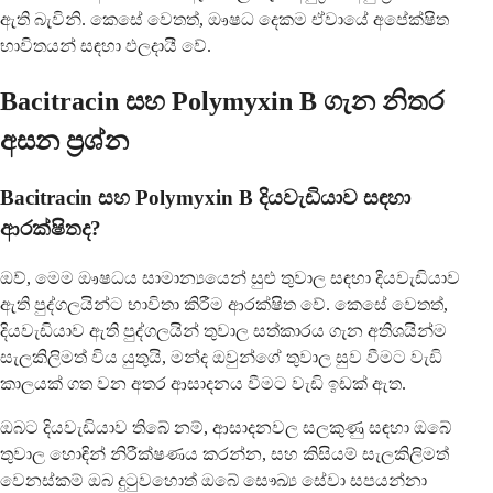
ඇති බැවිනි. කෙසේ වෙතත්, ඖෂධ දෙකම ඒවායේ අපේක්ෂිත
භාවිතයන් සඳහා ඵලදායී වේ.
Bacitracin සහ Polymyxin B ගැන නිතර
අසන ප්‍රශ්න
Bacitracin සහ Polymyxin B දියවැඩියාව සඳහා
ආරක්ෂිතද?
ඔව්, මෙම ඖෂධය සාමාන්‍යයෙන් සුළු තුවාල සඳහා දියවැඩියාව
ඇති පුද්ගලයින්ට භාවිතා කිරීම ආරක්ෂිත වේ. කෙසේ වෙතත්,
දියවැඩියාව ඇති පුද්ගලයින් තුවාල සත්කාරය ගැන අතිශයින්ම
සැලකිලිමත් විය යුතුයි, මන්ද ඔවුන්ගේ තුවාල සුව වීමට වැඩි
කාලයක් ගත වන අතර ආසාදනය වීමට වැඩි ඉඩක් ඇත.
ඔබට දියවැඩියාව තිබේ නම්, ආසාදනවල සලකුණු සඳහා ඔබේ
තුවාල හොඳින් නිරීක්ෂණය කරන්න, සහ කිසියම් සැලකිලිමත්
වෙනස්කම් ඔබ දුටුවහොත් ඔබේ සෞඛ්‍ය සේවා සපයන්නා