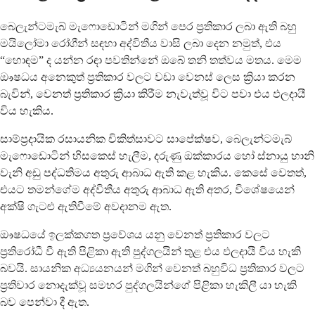
බෙලැන්ටමැබ් මැෆොඩොටින් මගින් පෙර ප්‍රතිකාර ලබා ඇති බහු
මයිලෝමා රෝගීන් සඳහා අද්විතීය වාසි ලබා දෙන නමුත්, එය
“හොඳම” ද යන්න රඳා පවතින්නේ ඔබේ තනි තත්වය මතය. මෙම
ඖෂධය අනෙකුත් ප්‍රතිකාර වලට වඩා වෙනස් ලෙස ක්‍රියා කරන
බැවින්, වෙනත් ප්‍රතිකාර ක්‍රියා කිරීම නැවැත්වූ විට පවා එය ඵලදායී
විය හැකිය.
සාම්ප්‍රදායික රසායනික චිකිත්සාවට සාපේක්ෂව, බෙලැන්ටමැබ්
මැෆොඩොටින් හිසකෙස් හැලීම, දරුණු ඔක්කාරය හෝ ස්නායු හානි
වැනි අඩු පද්ධතිමය අතුරු ආබාධ ඇති කළ හැකිය. කෙසේ වෙතත්,
එයට තමන්ගේම අද්විතීය අතුරු ආබාධ ඇති අතර, විශේෂයෙන්
අක්ෂි ගැටළු ඇතිවීමේ අවදානම ඇත.
ඖෂධයේ ඉලක්කගත ප්‍රවේශය යනු වෙනත් ප්‍රතිකාර වලට
ප්‍රතිරෝධී වී ඇති පිළිකා ඇති පුද්ගලයින් තුළ එය ඵලදායී විය හැකි
බවයි. සායනික අධ්‍යයනයන් මගින් වෙනත් බහුවිධ ප්‍රතිකාර වලට
ප්‍රතිචාර නොදැක්වූ සමහර පුද්ගලයින්ගේ පිළිකා හැකිලී යා හැකි
බව පෙන්වා දී ඇත.