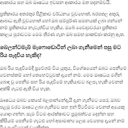
ආකාරය සහ ඔබ ඖෂධය ඉවසන ආකාරය මත පදනම්වයි.
ප්‍රතිකාරය අතරතුර පිළිකාව වර්ධනය වුවහොත්, බරපතල අතුරු
ආබාධ ඇති වුවහොත් හෝ ඔබ සම්පූර්ණ සමනයක් ලබා ගන්නේ
නම් ප්‍රතිකාරය නැවැත්විය හැකිය. ඔබේ වෛද්‍යවරයා ප්‍රතිකාර
කාලය පුරාවටම මෙම තීරණ ගැන ඔබ සමඟ සාකච්ඡා කරනු ඇත.
බෙලන්ටමැබ් මැෆොඩොටින් ලබා ගැනීමෙන් පසු මට
රිය පැදවිය හැකිද?
ඔබ රිය පැදවීමේදී ප්‍රවේශම් විය යුතුය, විශේෂයෙන් ඔබට පෙනීමේ
වෙනස්කම් හෝ තෙහෙට්ටුවක් දැනේ නම්. මෙම ඖෂධය මගින්
බොඳ වූ පෙනීම සහ රිය පැදවීමේ හැකියාවට බලපෑ හැකි වෙනත්
අක්ෂි ගැටළු ඇති විය හැක.
ඖෂධය ඔබව කෙසේ බලපාන්නේදැයි දැන ගැනීමට පෙර, ඔබව
පළමු වරට ඖෂධ ලබා ගැනීමට සහ ඉන් පිටවීමට වෙනත් අයෙකු
යොදා ගන්න. සෑම විටම ආරක්ෂාවට ප්‍රමුඛත්වය දෙන්න සහ
කිසියම් පෙනීමේ ගැටළු හෝ අසාමාන්‍ය ලෙස වෙහෙස දැනේ නම්
රිය පැදවීමෙන් වළකින්න.