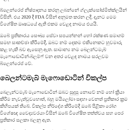
බ්ලෙන්රෙප් නිෂ්පාදනය කරනු ලබන්නේ ග්ලැක්සෝස්මිත්ක්ලයින්
විසිනි. එය 2020 දී FDA විසින් අනුමත කරන ලදී. දැනට මෙම
විශේෂිත ඖෂධයේ ඇති එකම වෙළඳ නාමය එයයි.
ඔබේ ප්‍රතිකාරය සෞඛ්‍ය සේවා සපයන්නන් හෝ රක්ෂණ සමාගම්
සමඟ සාකච්ඡා කිරීමේදී, ඔබට නම් දෙකම එකිනෙකට හුවමාරු
කළ හැකි බව ඇසෙනු ඇත. සාමාන්‍ය නම බෙලන්ටමැබ්
මැෆොඩොටින්-බ්ලම්ෆ් වන අතර වෙළඳ නාමය සරලවම
බ්ලෙන්රෙප් වේ.
බෙලන්ටමැබ් මැෆොඩොටින් විකල්ප
බෙලැන්ටමැබ් මැෆොඩොටින් ඔබට සුදුසු නොවේ නම් හෝ ක්‍රියා
කිරීම නැවැත්වුවහොත්, බහු මයිලෝමා සඳහා වෙනත් ප්‍රතිකාර ක්‍රම
කිහිපයක් තිබේ. විකල්ප නිර්දේශ කිරීමේදී ඔබේ පිළිකා රෝග
විශේෂඥ වෛද්‍යවරයා විසින් ඔබේ විශේෂිත තත්ත්වය සහ පෙර
ප්‍රතිකාර සලකා බලනු ඇත.