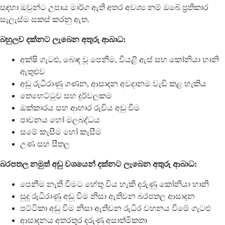
සඳහා ඔවුන්ට උපාය මාර්ග ඇති අතර අවශ්‍ය නම් ඔබේ ප්‍රතිකාර
සැලැස්ම සකස් කරනු ඇත.
බහුලව දක්නට ලැබෙන අතුරු ආබාධ:
අක්ෂි ගැටළු, බොඳ වූ පෙනීම, වියළි ඇස් සහ කෝනියා හානි
ඇතුළුව
අඩු රුධිරාණු ගණන, ආසාදන අවදානම වැඩි කළ හැකිය
තෙහෙට්ටුව සහ දුර්වලකම
ඔක්කාරය සහ ආහාර රුචිය අඩු වීම
පාචනය හෝ මලබද්ධය
සමේ කැසීම හෝ කැසීම
උණ සහ සීතල
බරපතල නමුත් අඩු වශයෙන් දක්නට ලැබෙන අතුරු ආබාධ:
පෙනීම නැති වීමට හේතු විය හැකි දරුණු කෝනියා හානි
සුදු රුධිරාණු අඩු වීම නිසා ඇතිවන බරපතල ආසාදන
පට්ටිකා අඩු වීම නිසා ඇතිවන රුධිර වහනය වීමේ ගැටළු
ආසාදනය අතරතුර දරුණු අසාත්මිකතා