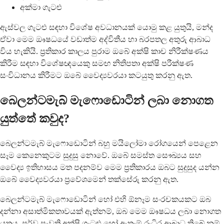
අක්මා ගැටළු
ඇස්වල ගැටළු සඳහා විශේෂ අවධානයක් යොමු කළ යුතුයි, මන්ද
ඒවා මෙම ඖෂධයේ වඩාත්ම අද්විතීය හා බරපතල අතුරු ආබාධ
විය හැකියි. ප්‍රතිකාර කාලය පුරාම ඔබේ අක්ෂි කාච නිරීක්ෂණය
කිරීම සඳහා විශේෂඥයෙකු සමඟ නිතිපතා අක්ෂි පරීක්ෂණ
සංවිධානය කිරීමට ඔබේ වෛද්‍යවරයා කටයුතු කරනු ඇත.
බෙලන්ටමැබ් මැෆොඩොටින් ලබා නොගත
යුත්තේ කවුද?
බෙලන්ටමැබ් මැෆොඩොටින් බහු මයිලෝමා රෝගයෙන් පෙළෙන
සෑම කෙනෙකුටම සුදුසු නොවේ. ඔබේ සමස්ත සෞඛ්‍යය සහ
වෛද්‍ය ඉතිහාසය මත පදනම්ව මෙම ප්‍රතිකාරය ඔබට සුදුසුද යන්න
ඔබේ වෛද්‍යවරයා ප්‍රවේශමෙන් තක්සේරු කරනු ඇත.
බෙලන්ටමැබ් මැෆොඩොටින් හෝ එහි ඕනෑම සංරචකයකට ඔබ
දන්නා අසාත්මිකතාවයක් ඇත්නම්, ඔබ මෙම ඖෂධය ලබා නොගත
යුතුය. පූර්ව පැවති අක්ෂි ගැටළු හෝ ඇතැම් රුධිර ආබාධ තිබේ නම්