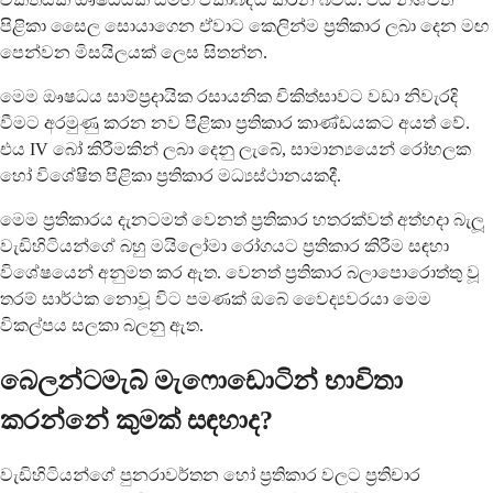
පිළිකා සෛල සොයාගෙන ඒවාට කෙලින්ම ප්‍රතිකාර ලබා දෙන මඟ
පෙන්වන මිසයිලයක් ලෙස සිතන්න.
මෙම ඖෂධය සාම්ප්‍රදායික රසායනික චිකිත්සාවට වඩා නිවැරදි
වීමට අරමුණු කරන නව පිළිකා ප්‍රතිකාර කාණ්ඩයකට අයත් වේ.
එය IV බෝ කිරීමකින් ලබා දෙනු ලැබේ, සාමාන්‍යයෙන් රෝහලක
හෝ විශේෂිත පිළිකා ප්‍රතිකාර මධ්‍යස්ථානයකදී.
මෙම ප්‍රතිකාරය දැනටමත් වෙනත් ප්‍රතිකාර හතරක්වත් අත්හදා බැලූ
වැඩිහිටියන්ගේ බහු මයිලෝමා රෝගයට ප්‍රතිකාර කිරීම සඳහා
විශේෂයෙන් අනුමත කර ඇත. වෙනත් ප්‍රතිකාර බලාපොරොත්තු වූ
තරම් සාර්ථක නොවූ විට පමණක් ඔබේ වෛද්‍යවරයා මෙම
විකල්පය සලකා බලනු ඇත.
බෙලන්ටමැබ් මැෆොඩොටින් භාවිතා
කරන්නේ කුමක් සඳහාද?
වැඩිහිටියන්ගේ පුනරාවර්තන හෝ ප්‍රතිකාර වලට ප්‍රතිචාර