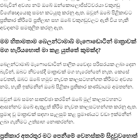
එබැවින් අවශ්‍ය නම් ඔබේ ඔන්කොලොජිස්ට්වරයා වකුගඩු
විශේෂඥයෙකු සමඟ කටයුතු කරනු ඇත. ඔවුන් ඔබේ පිළිකාවට
ප්‍රතිකාර කිරීමේ ප්‍රතිලාභ සහ ඔබේ වකුගඩුවලට ඇති විය හැකි
අවදානම් සමතුලිත කරනු ඇත.
මම හිතාමතාම බෙලන්ටාමාබ් මැෆොඩොටින් මාත්‍රාවක්
මග හැරියහොත් මා කළ යුත්තේ කුමක්ද?
බෙලන්ටාමාබ් මැෆොඩොටින් පාලිත වෛද්‍ය පරිසරයක ලබා දෙන
බැවින්, ඔබට නිවසේදී මාත්‍රාවක් මග හැරෙන්නේ නැත. කෙසේ
වෙතත්, ඔබට ඔබේ හමුව නැවත කාලසටහන්ගත කිරීමට අවශ්‍ය
නම්, හැකි ඉක්මනින් ඔබේ පිළිකා ප්‍රතිකාර කණ්ඩායම අමතන්න.
ඔවුන් ඔබ සමඟ සාකච්ඡා කරමින් ඔබේ මුල් කාලසටහනට
ආසන්නව ඔබේ ඇතුළත් කිරීම නැවත කාලසටහන්ගත කරනු ඇත.
ප්‍රමාද වූ මාත්‍රාවක් සඳහා සැලසුම් කළ ප්‍රමාණයට වඩා ඉක්මනින්
ලබා ගැනීමට උත්සාහ නොකරන්න.
ප්‍රතිකාර අතරතුර මට පෙනීමේ වෙනස්කම් සිදුවුවහොත්