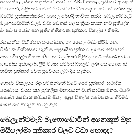
වෙනත් ඉලක්කගත ප්‍රතිකාර අතරට CAR-T සෛල ප්‍රතිකාර ඇතුළත්
වන අතර, පිළිකාවට එරෙහිව සටන් කිරීම සඳහා වෙනස් කරන ලද
ඔබේම ප්‍රතිශක්තිකරණ සෛල මෙහිදී භාවිතා කරයි. බෙලැන්ටමැබ්
මැෆොඩොටින් වලට වඩා වෙනස් ලෙස ක්‍රියා කරන නව ප්‍රතිදේහ-
ඖෂධ සංයෝග සහ ප්‍රතිශක්තිකරණ ප්‍රතිකාර විකල්ප ද තිබේ.
රසායනික චිකිත්සක සංයෝජන, කඳ සෛල බද්ධ කිරීම හෝ
විකිරණ චිකිත්සාව වැනි සාම්ප්‍රදායික ප්‍රතිකාර ද ඔබේ තත්වයන්
අනුව විකල්ප විය හැකිය. නව ප්‍රතිකාර පිළිබඳව පර්යේෂණ කරන
සායනික අත්හදා බැලීම් මගින් තවමත් බහුලව ලබා ගත නොහැකි
නවීන ප්‍රතිකාර වෙත ප්‍රවේශය ලබා දිය හැකිය.
හොඳම විකල්පය රඳා පවතින්නේ ඔබේ පෙර ප්‍රතිකාර, සමස්ත
සෞඛ්‍යය, වයස සහ පුද්ගලික මනාපයන් වැනි සාධක මතය. ඔබේ
සෞඛ්‍ය සේවා කණ්ඩායම සියලු සුදුසු විකල්ප ගවේෂණය කිරීමට
ඔබ සමඟ කටයුතු කරනු ඇත.
බෙලැන්ටමැබ් මැෆොඩොටින් අනෙකුත් බහු
මයිලෝමා ප්‍රතිකාර වලට වඩා හොඳද?