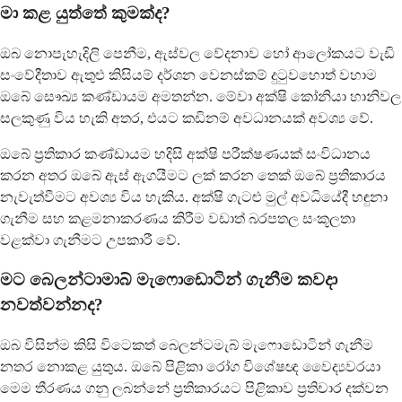
මා කළ යුත්තේ කුමක්ද?
ඔබ නොපැහැදිලි පෙනීම, ඇස්වල වේදනාව හෝ ආලෝකයට වැඩි
සංවේදීතාව ඇතුළු කිසියම් දර්ශන වෙනස්කම් දුටුවහොත් වහාම
ඔබේ සෞඛ්‍ය කණ්ඩායම අමතන්න. මේවා අක්ෂි කෝනියා හානිවල
සලකුණු විය හැකි අතර, එයට කඩිනම් අවධානයක් අවශ්‍ය වේ.
ඔබේ ප්‍රතිකාර කණ්ඩායම හදිසි අක්ෂි පරීක්ෂණයක් සංවිධානය
කරන අතර ඔබේ ඇස් ඇගයීමට ලක් කරන තෙක් ඔබේ ප්‍රතිකාරය
නැවැත්වීමට අවශ්‍ය විය හැකිය. අක්ෂි ගැටළු මුල් අවධියේදී හඳුනා
ගැනීම සහ කළමනාකරණය කිරීම වඩාත් බරපතල සංකූලතා
වළක්වා ගැනීමට උපකාරී වේ.
මට බෙලන්ටාමාබ් මැෆොඩොටින් ගැනීම කවදා
නවත්වන්නද?
ඔබ විසින්ම කිසි විටෙකත් බෙලන්ටමැබ් මැෆොඩොටින් ගැනීම
නතර නොකළ යුතුය. ඔබේ පිළිකා රෝග විශේෂඥ වෛද්‍යවරයා
මෙම තීරණය ගනු ලබන්නේ ප්‍රතිකාරයට පිළිකාව ප්‍රතිචාර දක්වන