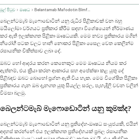
මුල් පිටුව
ඖෂධ
Belantamab Mafodotin Blmf Intravenous Route
බෙලන්ටමැබ් මැෆොඩොටින් යනු රුධිර පිළිකාවක් වන බහු
මයිලෝමා වර්ගයට ප්‍රතිකාර කිරීම සඳහා විශේෂයෙන් නිර්මාණය
කර ඇති ඉලක්කගත පිළිකා ඖෂධයකි. මෙම නව්‍ය ප්‍රතිකාරය මගින්
නිරෝගී පටක වලට හානි නොකර පිළිකා සෛල වෙත කෙලින්ම
රසායනික චිකිත්සාව ලබා දේ.
ඔබට හෝ ආදරය කරන කෙනෙකුට මෙම ඖෂධය නියම කර
ඇත්නම්, එය ක්‍රියා කරන ආකාරය සහ අපේක්ෂා කළ යුතු දේ
පිළිබඳව ඔබට බොහෝ ප්‍රශ්න ඇති විය හැක. මෙම විශේෂිත පිළිකා
ප්‍රතිකාරය ගැන ඔබ දැනගත යුතු සියල්ල සරල, පැහැදිලි වචන වලින්
විමසා බලමු.
බෙලන්ටමැබ් මැෆොඩොටින් යනු කුමක්ද?
බෙලන්ටමැබ් මැෆොඩොටින් යනු ප්‍රතිදේහ-ඖෂධ සංයුජයකි, එයින්
අදහස් කරන්නේ එය ඉලක්කගත ප්‍රතිදේහයක් ප්‍රබල රසායනික
චිකිත්සක ඖෂධයක් සමඟ ඒකාබද්ධ කරන බවයි. එය නිශ්චිත