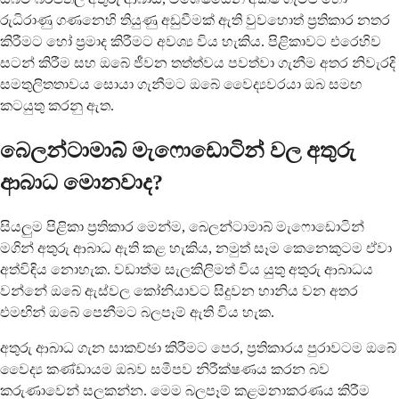
රුධිරාණු ගණනෙහි තියුණු අඩුවීමක් ඇති වුවහොත් ප්‍රතිකාර නතර
කිරීමට හෝ ප්‍රමාද කිරීමට අවශ්‍ය විය හැකිය. පිළිකාවට එරෙහිව
සටන් කිරීම සහ ඔබේ ජීවන තත්ත්වය පවත්වා ගැනීම අතර නිවැරදි
සමතුලිතතාවය සොයා ගැනීමට ඔබේ වෛද්‍යවරයා ඔබ සමඟ
කටයුතු කරනු ඇත.
බෙලන්ටාමාබ් මැෆොඩොටින් වල අතුරු
ආබාධ මොනවාද?
සියලුම පිළිකා ප්‍රතිකාර මෙන්ම, බෙලන්ටාමාබ් මැෆොඩොටින්
මගින් අතුරු ආබාධ ඇති කළ හැකිය, නමුත් සෑම කෙනෙකුටම ඒවා
අත්විඳිය නොහැක. වඩාත්ම සැලකිලිමත් විය යුතු අතුරු ආබාධය
වන්නේ ඔබේ ඇස්වල කෝනියාවට සිදුවන හානිය වන අතර
එමඟින් ඔබේ පෙනීමට බලපෑම් ඇති විය හැක.
අතුරු ආබාධ ගැන සාකච්ඡා කිරීමට පෙර, ප්‍රතිකාරය පුරාවටම ඔබේ
වෛද්‍ය කණ්ඩායම ඔබව සමීපව නිරීක්ෂණය කරන බව
කරුණාවෙන් සලකන්න. මෙම බලපෑම් කළමනාකරණය කිරීම