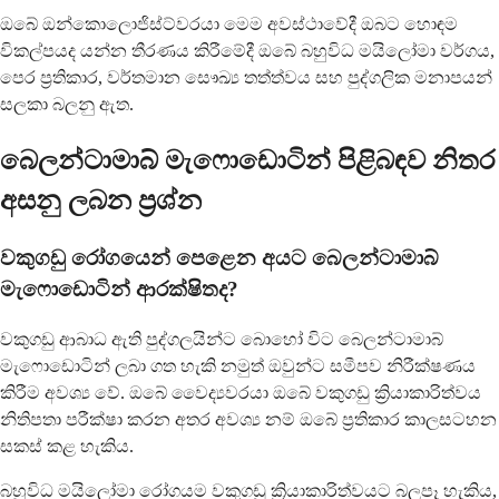
ඔබේ ඔන්කොලොජිස්ට්වරයා මෙම අවස්ථාවේදී ඔබට හොඳම
විකල්පයද යන්න තීරණය කිරීමේදී ඔබේ බහුවිධ මයිලෝමා වර්ගය,
පෙර ප්‍රතිකාර, වර්තමාන සෞඛ්‍ය තත්ත්වය සහ පුද්ගලික මනාපයන්
සලකා බලනු ඇත.
බෙලන්ටාමාබ් මැෆොඩොටින් පිළිබඳව නිතර
අසනු ලබන ප්‍රශ්න
වකුගඩු රෝගයෙන් පෙළෙන අයට බෙලන්ටාමාබ්
මැෆොඩොටින් ආරක්ෂිතද?
වකුගඩු ආබාධ ඇති පුද්ගලයින්ට බොහෝ විට බෙලන්ටාමාබ්
මැෆොඩොටින් ලබා ගත හැකි නමුත් ඔවුන්ට සමීපව නිරීක්ෂණය
කිරීම අවශ්‍ය වේ. ඔබේ වෛද්‍යවරයා ඔබේ වකුගඩු ක්‍රියාකාරිත්වය
නිතිපතා පරීක්ෂා කරන අතර අවශ්‍ය නම් ඔබේ ප්‍රතිකාර කාලසටහන
සකස් කළ හැකිය.
බහුවිධ මයිලෝමා රෝගයම වකුගඩු ක්‍රියාකාරිත්වයට බලපෑ හැකිය,