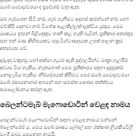
ඔබේ වෛද්‍යවරයා ද ප්‍රවේශම් වනු ඇත.
ඔබ ගැබ්ගෙන සිටී නම්, ගැබ් ගැනීමට අදහස් කරන්නේ නම් හෝ
මව්කිරි දෙනවා නම් විශේෂ සැලකිල්ලක් දැක්විය යුතුය. මෙම
ඖෂධය නූපන් බිළිඳෙකුට හානි කළ හැකි බැවින්, ප්‍රතිකාර අතරතුර
සහ ඉන් මාස කිහිපයකට පසු විශ්වාසදායක උපත් පාලන ක්‍රම
අත්‍යවශ්‍ය වේ.
දරුණු වකුගඩු හෝ අක්මා ගැටළු ඇති පුද්ගලයින්ට මාත්‍රා ගැලපීම්
අවශ්‍ය විය හැකිය, නැතහොත් මෙම ප්‍රතිකාරය සඳහා සුදුසුකම්
නොලැබිය හැකිය. නිර්දේශයක් කිරීමට පෙර ඔබේ වෛද්‍යවරයා
ඔබේ රසායනාගාර අගයන් සහ සමස්ත සෞඛ්‍ය තත්ත්වය
සමාලෝචනය කරනු ඇත.
බෙලන්ටමැබ් මැෆොඩොටින් වෙළඳ නාමය
බෙලන්ටමැබ් මැෆොඩොටින් සඳහා වෙළඳ නාමය වන්නේ
බ්ලෙන්රෙප් ය. මෙය ඔබේ ඖෂධ ලේබල් සහ රක්ෂණ ලියකියවිලි
වලදී ඔබට පෙනෙන නමයි.