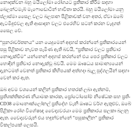
නොදක්වන බහු මයිලෝමා රෝගයට ප්‍රතිකාර කිරීම සඳහා
බෙලන්ටමැබ් මැෆොඩොටින් භාවිතා කරයි. බහු මයිලෝමා යනු
ප්ලාස්මා සෛල වලට බලපාන පිළිකාවක් වන අතර, ඒවා ඔබේ
ඇටමිදුළුවල ඇති ආසාදන වලට එරෙහිව සටන් කරන වැදගත්
සෛල වේ.
“පුනරාවර්තනය” යන යෙදුමෙන් අදහස් කරන්නේ ප්‍රතිකාරයෙන්
පසු පිළිකාව නැවත පැමිණ ඇති බවයි, “ප්‍රතිකාර වලට ප්‍රතිචාර
නොදැක්වීම” යන්නෙන් අදහස් කරන්නේ එය පෙර ප්‍රතිකාර වලට
හොඳින් ප්‍රතිචාර නොදැක්වූ බවයි. මෙම ඖෂධය සාමාන්‍යයෙන්
දැනටමත් වෙනත් ප්‍රතිකාර කිහිපයක් අත්හදා බැලූ පුද්ගලයින් සඳහා
වෙන් කර ඇත.
ඔබ අවම වශයෙන් කලින් ප්‍රතිකාර හතරක් ලබා ඇත්නම්,
ප්‍රතිශක්තිකරණ නියාමක කාරක, ප්‍රෝටෝසෝම් නිෂේධක සහ ප්‍රති-
CD38 මොනොක්ලෝනල් ප්‍රතිදේහ වැනි ඖෂධ වර්ග ඇතුළුව, ඔබේ
පිළිකා රෝග විශේෂඥ වෛද්‍යවරයා මෙම ප්‍රතිකාරය සලකා බලනු
ඇත. වෛද්‍යවරුන් එය හඳුන්වන්නේ "පසුකාලීන" ප්‍රතිකාර
විකල්පයක් ලෙසයි.