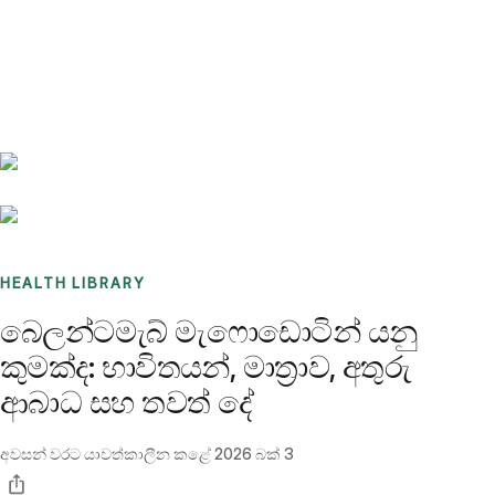
Benchmarks
Stories
FAQ
Sign up / Log in
HEALTH LIBRARY
බෙලන්ටමැබ් මැෆොඩොටින් යනු
කුමක්ද: භාවිතයන්, මාත්‍රාව, අතුරු
ආබාධ සහ තවත් දේ
අවසන් වරට යාවත්කාලීන කළේ
2026 බක් 3