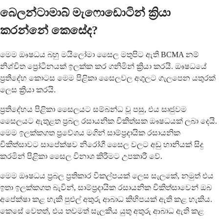
බෙලන්ටාමාබ් මැෆොඩොටින් ක්‍රියා
කරන්නේ කෙසේද?
මෙම ඖෂධය බහු මයිලෝමා සෛල මතුපිට ඇති BCMA නම්
නිශ්චිත ප්‍රෝටීනයක් ඉලක්ක කර ගනිමින් ක්‍රියා කරයි. ඖෂධයේ
ප්‍රතිදේහ කොටස මෙම පිළිකා සෛලවල අගුලට ගැලපෙන යතුරක්
ලෙස ක්‍රියා කරයි.
ප්‍රතිදේහය පිළිකා සෛලයට සම්බන්ධ වූ පසු, එය සෘජුවම
සෛලයට ඇතුළත ප්‍රබල රසායනික චිකිත්සක ඖෂධයක් ලබා දෙයි.
මෙම ඉලක්කගත ප්‍රවේශය මගින් සාම්ප්‍රදායික රසායනික
චිකිත්සාවට සාපේක්ෂව නිරෝගී සෛල වලට අඩු හානියක් සිදු
කරමින් පිළිකා සෛල විනාශ කිරීමට උපකාරී වේ.
මෙම ඖෂධය ප්‍රබල ප්‍රතිකාර විකල්පයක් ලෙස සැලකේ, නමුත් එය
ඉතා ඉලක්කගත බැවින්, සාම්ප්‍රදායික රසායනික චිකිත්සාවෙන් ඔබ
අපේක්ෂා කළ හැකි පුළුල් අතුරු ආබාධ කිහිපයක් ඇති කළ හැකිය.
කෙසේ වෙතත්, එය තවමත් සැලකිය යුතු අතුරු ආබාධ ඇති කළ