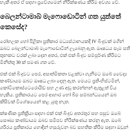
හැකි අතර ඒ සඳහා ප්‍රවේශමෙන් නිරීක්ෂණය කිරීම අවශ්‍ය වේ.
බෙලන්ටාමාබ් මැෆොඩොටින් ගත යුත්තේ
කෙසේද?
රෝහලක හෝ පිළිකා ප්‍රතිකාර මධ්‍යස්ථානයකදී IV බිංදුවක් මගින්
ඔබට බෙලන්ටාමාබ් මැෆොඩොටින් ලැබෙනු ඇත. ඖෂධය සෑම සති
තුනකට වරක් ලබා දෙන අතර, එක් එක් බිංදුව සම්පූර්ණ කිරීමට
මිනිත්තු 30 ක් පමණ ගත වේ.
එක් එක් බිංදුවට පෙර, අසාත්මිකතා වළක්වා ගැනීමට ඔබේ වෛද්‍ය
කණ්ඩායම ඔබට ඖෂධ ලබා දෙනු ඇත. මෙයට ප්‍රති-හිස්ටමින්,
කෝටිකොස්ටෙරොයිඩ් සහ උණ අඩු කරන්නන් ඇතුළත් විය
හැකිය. ප්‍රතිකාරයට පෙර ආහාර හෝ බීම සම්බන්ධයෙන් ඔබ
කිසිවක් විශේෂයෙන් කළ යුතු නැත.
ක්ෂණික ප්‍රතික්‍රියා සඳහා එක් එක් බිංදුව අතරතුර සහ පසුව ඔබේ
සෞඛ්‍ය කණ්ඩායම ඔබව සමීපව නිරීක්ෂණය කරනු ඇත. ඔබේ
ශරීරය ප්‍රතිකාරය හොඳින් හසුරුවන බව සහතික කිරීම සඳහා ඔවුන්