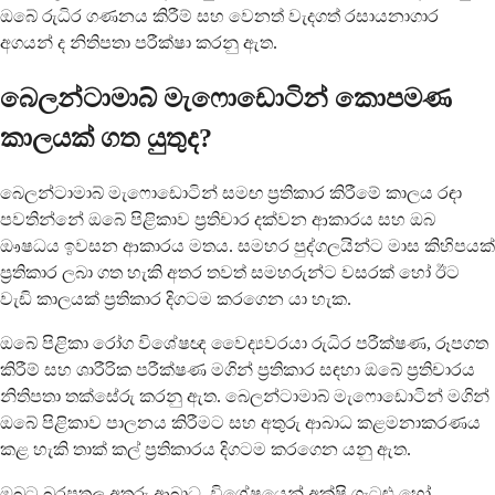
ඔබේ රුධිර ගණනය කිරීම් සහ වෙනත් වැදගත් රසායනාගාර
අගයන් ද නිතිපතා පරීක්ෂා කරනු ඇත.
බෙලන්ටාමාබ් මැෆොඩොටින් කොපමණ
කාලයක් ගත යුතුද?
බෙලන්ටාමාබ් මැෆොඩොටින් සමඟ ප්‍රතිකාර කිරීමේ කාලය රඳා
පවතින්නේ ඔබේ පිළිකාව ප්‍රතිචාර දක්වන ආකාරය සහ ඔබ
ඖෂධය ඉවසන ආකාරය මතය. සමහර පුද්ගලයින්ට මාස කිහිපයක්
ප්‍රතිකාර ලබා ගත හැකි අතර තවත් සමහරුන්ට වසරක් හෝ ඊට
වැඩි කාලයක් ප්‍රතිකාර දිගටම කරගෙන යා හැක.
ඔබේ පිළිකා රෝග විශේෂඥ වෛද්‍යවරයා රුධිර පරීක්ෂණ, රූපගත
කිරීම් සහ ශාරීරික පරීක්ෂණ මගින් ප්‍රතිකාර සඳහා ඔබේ ප්‍රතිචාරය
නිතිපතා තක්සේරු කරනු ඇත. බෙලන්ටාමාබ් මැෆොඩොටින් මගින්
ඔබේ පිළිකාව පාලනය කිරීමට සහ අතුරු ආබාධ කළමනාකරණය
කළ හැකි තාක් කල් ප්‍රතිකාරය දිගටම කරගෙන යනු ඇත.
ඔබට බරපතල අතුරු ආබාධ, විශේෂයෙන් අක්ෂි ගැටළු හෝ