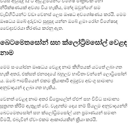
වයස අවුරුදු 12 ට අඩු ළමයින්ට විශේෂ මාත්‍රාවක් හෝ
නිරීක්ෂණයක් අවශ්‍ය විය හැකිය, මන්ද ඔවුන්ගේ සම
වැඩිහිටියන්ට වඩා වෙනස් ලෙස ඖෂධ අවශෝෂණය කරයි. මෙම
ඖෂධය ඔබේ දරුවාට සුදුසුද යන්න ඔබේ ළමා රෝග විශේෂඥ
වෛද්‍යවරයා තීරණය කරනු ඇත.
බෙටමෙතසෝන් සහ ක්ලෝට්‍රිමසෝල් වෙළඳ
නාම
මෙම සංයෝජන ඖෂධය වෙළඳ නාම කිහිපයක් යටතේ ලබා ගත
හැකි අතර, එක්සත් ජනපදයේ බහුලව භාවිතා වන්නේ ලොට්‍රිසෝන්
ය. ඔබේ ෆාමසියෙන් එකම ක්‍රියාකාරී අමුද්‍රව්‍ය අඩංගු සාමාන්‍ය
අනුවාදයන් ද ලබා ගත හැකිය.
වෙනත් වෙළඳ නාම අතර ඩිප්‍රොලේන් ඒඑෆ් සහ විවිධ සාමාන්‍ය
සූත්‍රගත කිරීම් ඇතුළත් වේ. වැදගත්ම දෙය නම් සියලුම අනුවාදයන්හි
බෙටමෙතසෝන් සහ ක්ලෝට්‍රිමසෝල් යන ප්‍රමාණයන් සමාන
වීමයි, එබැවින් ඒවා එකම ආකාරයකින් ක්‍රියා කරයි.