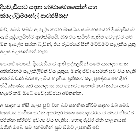
දියවැඩියාව සඳහා බෙටාමෙතසෝන් සහ
ක්ලෝට්‍රිමසෝල් ආරක්ෂිතද?
ඔව්, මෙම සමට ආලේප කරන ඖෂධය සාමාන්‍යයෙන් දියවැඩියාව
ඇති පුද්ගලයින්ට ආරක්ෂිතයි. ඔබ එය කටින් ගැනීම වෙනුවට සම
මත ආලේප කරන බැවින්, එය රුධිරයේ සීනි මට්ටමට සැලකිය යුතු
ලෙස බලපාන්නේ නැත.
කෙසේ වෙතත්, දියවැඩියාව ඇති පුද්ගලයින් සමේ ආසාදන ගැන
අතිශයින්ම සැලකිලිමත් විය යුතුය, මන්ද ඒවා සෙමින් සුව විය හැකි
අතර වඩාත් බරපතල විය හැකිය. ප්‍රතිකාර කළ ප්‍රදේශය හොඳින්
නිරීක්ෂණය කර ආසාදනය සුව නොවුනහොත් හෝ නරක අතට
හැරේ නම් ඔබේ වෛද්‍යවරයා අමතන්න.
ආසාදනය නිසි ලෙස සුව වන බව සහතික කිරීම සඳහා ඔබ මෙම
ඖෂධය භාවිතා කරන අතරතුර ඔබේ වෛද්‍යවරයාට ඔබව නිතරම
පරීක්ෂා කිරීමට අවශ්‍ය විය හැකිය. හොඳ රුධිර සීනි පාලනයක්
මගින් ඔබේ සම ඉක්මනින් සුව වීමට උපකාරී වේ.