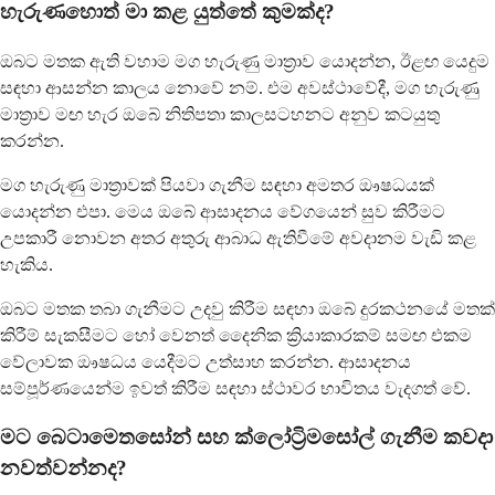
හැරුණහොත් මා කළ යුත්තේ කුමක්ද?
ඔබට මතක ඇති වහාම මග හැරුණු මාත්‍රාව යොදන්න, ඊළඟ යෙදුම
සඳහා ආසන්න කාලය නොවේ නම්. එම අවස්ථාවේදී, මග හැරුණු
මාත්‍රාව මඟ හැර ඔබේ නිතිපතා කාලසටහනට අනුව කටයුතු
කරන්න.
මග හැරුණු මාත්‍රාවක් පියවා ගැනීම සඳහා අමතර ඖෂධයක්
යොදන්න එපා. මෙය ඔබේ ආසාදනය වේගයෙන් සුව කිරීමට
උපකාරී නොවන අතර අතුරු ආබාධ ඇතිවීමේ අවදානම වැඩි කළ
හැකිය.
ඔබට මතක තබා ගැනීමට උදවු කිරීම සඳහා ඔබේ දුරකථනයේ මතක්
කිරීම් සැකසීමට හෝ වෙනත් දෛනික ක්‍රියාකාරකම් සමඟ එකම
වේලාවක ඖෂධය යෙදීමට උත්සාහ කරන්න. ආසාදනය
සම්පූර්ණයෙන්ම ඉවත් කිරීම සඳහා ස්ථාවර භාවිතය වැදගත් වේ.
මට බෙටාමෙතසෝන් සහ ක්ලෝට්‍රිමසෝල් ගැනීම කවදා
නවත්වන්නද?