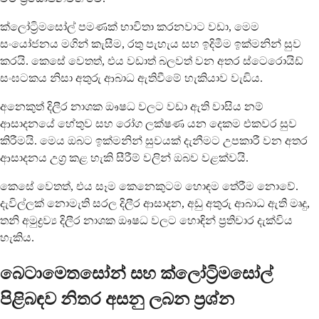
ක්ලෝට්‍රිමසෝල් පමණක් භාවිතා කරනවාට වඩා, මෙම
සංයෝජනය මගින් කැසීම, රතු පැහැය සහ ඉදිමීම ඉක්මනින් සුව
කරයි. කෙසේ වෙතත්, එය වඩාත් බලවත් වන අතර ස්ටෙරොයිඩ්
සංඝටකය නිසා අතුරු ආබාධ ඇතිවීමේ හැකියාව වැඩිය.
අනෙකුත් දිලීර නාශක ඖෂධ වලට වඩා ඇති වාසිය නම්
ආසාදනයේ හේතුව සහ රෝග ලක්ෂණ යන දෙකම එකවර සුව
කිරීමයි. මෙය ඔබට ඉක්මනින් සුවයක් දැනීමට උපකාරී වන අතර
ආසාදනය උග්‍ර කළ හැකි සීරීම් වලින් ඔබව වළක්වයි.
කෙසේ වෙතත්, එය සෑම කෙනෙකුටම හොඳම තේරීම නොවේ.
දැවිල්ලක් නොමැති සරල දිලීර ආසාදන, අඩු අතුරු ආබාධ ඇති මෘදු,
තනි අමුද්‍රව්‍ය දිලීර නාශක ඖෂධ වලට හොඳින් ප්‍රතිචාර දැක්විය
හැකිය.
බෙටාමෙතසෝන් සහ ක්ලෝට්‍රිමසෝල්
පිළිබඳව නිතර අසනු ලබන ප්‍රශ්න