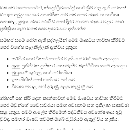
ඔබ බෙටාමෙතසෝන්, ක්ලෝට්‍රිමසෝල් හෝ ක්‍රීම් වල ඇති වෙනත්
ඕනෑම අමුද්‍රව්‍යයකට අසාත්මික නම් ඔබ මෙම ඖෂධය භාවිතා
නොකළ යුතුය. ස්ටෙරොයිඩ් හෝ දිලීර නාශක ඖෂධ වලට පෙර
ප්‍රතික්‍රියා ගැන ඔබේ වෛද්‍යවරයාට දන්වන්න.
සමහර සමේ රෝග ඇති පුද්ගලයින් මෙම ඖෂධය භාවිතා කිරීමට
පෙර විශේෂ සැලකිල්ලක් දැක්විය යුතුය:
හර්පීස් හෝ චිකන්පොක්ස් වැනි වෛරස් සමේ ආසාදන
සුදුසු ප්‍රතිජීවක ප්‍රතිකාර නොමැතිව බැක්ටීරියා සමේ ආසාදන
මුහුණේ කුරුලෑ හෝ රෝසසියා
ඉතා සිහින් හෝ හානියට පත් සම
විවෘත තුවාල හෝ දරුණු ලෙස කැඩුණු සම
ගර්භනී සහ කිරි දෙන කාන්තාවන් මෙම ඖෂධය භාවිතා කිරීමට
පෙර ඔවුන්ගේ වෛද්‍යවරයා සමඟ අවදානම් සහ ප්‍රතිලාභ සාකච්ඡා
කළ යුතුය. සමට ආලේප කිරීමෙන් පද්ධතිමය අවශෝෂණය අඩු
වුවද, සමහර ඖෂධ තවමත් ඔබේ රුධිරයට ඇතුල් විය හැකිය.