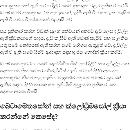
අපහසුතාවයක් ඇති කරන දිලීර සමේ ආසාදන වලට ප්‍රතිකාර කරයි.
ඔබේ සමේ ආසාදනය රතු පැහැයෙන්, ඉදිමී ඇති විට සහ ඉතා කැසීම
ඇති විට එය විශේෂයෙන් ඵලදායී වේ.
එය ප්‍රතිකාර කරන වඩාත් සුලභ තත්වයන් අතරට දැඩි ලෙස දැවිල්ල
ඇති ක්‍රීඩකයාගේ පාදය, දැඩි කැසීම ඇති ජොක් කැසීම සහ සැලකිය
යුතු සමේ කෝපයක් ඇති කරන සමේ රෝගය ඇතුළත් වේ. දැවිල්ල
ඇති වී ඇති සමේ යීස්ට් ආසාදන සඳහාද එය හොඳින් ක්‍රියා කරයි.
ඔබේ වෛද්‍යවරයා සමේ කැන්ඩිඩියාසිස් හෝ දිලීර සහ දැවිල්ල යන
දෙකම පවතින සමහර ඩර්මැටිටිස් වැනි වෙනත් දිලීර ආසාදන
සඳහාද එය නියම කළ හැකිය. වැදගත්ම දෙය නම් ඔබට සුවයක්
දැනීම සඳහා දිලීර නාශක සහ ප්‍රති-ගිනි අවුලුවන ප්‍රතිකාර යන
දෙකම අවශ්‍ය වීමයි.
බෙටාමෙතසෝන් සහ ක්ලෝට්‍රිමසෝල් ක්‍රියා
කරන්නේ කෙසේද?