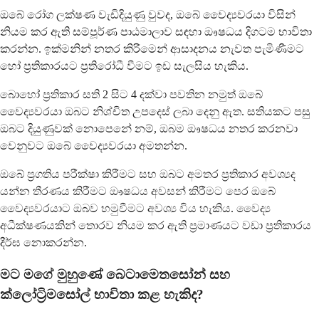
ඔබේ රෝග ලක්ෂණ වැඩිදියුණු වුවද, ඔබේ වෛද්‍යවරයා විසින්
නියම කර ඇති සම්පූර්ණ පාඨමාලාව සඳහා ඖෂධය දිගටම භාවිතා
කරන්න. ඉක්මනින් නතර කිරීමෙන් ආසාදනය නැවත පැමිණීමට
හෝ ප්‍රතිකාරයට ප්‍රතිරෝධී වීමට ඉඩ සැලසිය හැකිය.
බොහෝ ප්‍රතිකාර සති 2 සිට 4 දක්වා පවතින නමුත් ඔබේ
වෛද්‍යවරයා ඔබට නිශ්චිත උපදෙස් ලබා දෙනු ඇත. සතියකට පසු
ඔබට දියුණුවක් නොපෙනේ නම්, ඔබම ඖෂධය නතර කරනවා
වෙනුවට ඔබේ වෛද්‍යවරයා අමතන්න.
ඔබේ ප්‍රගතිය පරීක්ෂා කිරීමට සහ ඔබට අමතර ප්‍රතිකාර අවශ්‍යද
යන්න තීරණය කිරීමට ඖෂධය අවසන් කිරීමට පෙර ඔබේ
වෛද්‍යවරයාට ඔබව හමුවීමට අවශ්‍ය විය හැකිය. වෛද්‍ය
අධීක්ෂණයකින් තොරව නියම කර ඇති ප්‍රමාණයට වඩා ප්‍රතිකාරය
දීර්ඝ නොකරන්න.
මට මගේ මුහුණේ බෙටාමෙතසෝන් සහ
ක්ලෝට්‍රිමසෝල් භාවිතා කළ හැකිද?