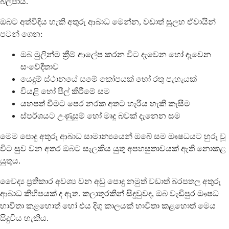
බලපායි.
ඔබට අත්විඳිය හැකි අතුරු ආබාධ මෙන්න, වඩාත් සුලභ ඒවායින්
පටන් ගෙන:
ඔබ මුලින්ම ක්‍රීම් ආලේප කරන විට දැවෙන හෝ දැවෙන
සංවේදීතාව
යෙදුම් ස්ථානයේ සමේ කෝපයක් හෝ රතු පැහැයක්
වියළි හෝ පීල් කිරීමේ සම
යහපත් වීමට පෙර නරක අතට හැරිය හැකි කැසීම
ස්පර්ශයට උණුසුම් හෝ මෘදු බවක් දැනෙන සම
මෙම පොදු අතුරු ආබාධ සාමාන්‍යයෙන් ඔබේ සම ඖෂධයට හුරු වූ
විට සුව වන අතර ඔබට සැලකිය යුතු අපහසුතාවයක් ඇති නොකළ
යුතුය.
වෛද්‍ය ප්‍රතිකාර අවශ්‍ය වන අඩු පොදු නමුත් වඩාත් බරපතල අතුරු
ආබාධ කිහිපයක් ද ඇත. කලාතුරකින් සිදුවුවද, ඔබ වැඩිපුර ඖෂධ
භාවිතා කළහොත් හෝ එය දිගු කාලයක් භාවිතා කළහොත් මෙය
සිදුවිය හැකිය.