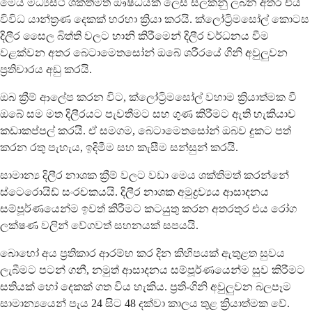
මෙය මධ්‍යස්ථ ශක්තිමත් ඖෂධයක් ලෙස සලකනු ලබන අතර එය
විවිධ යාන්ත්‍රණ දෙකක් හරහා ක්‍රියා කරයි. ක්ලෝට්‍රිමසෝල් කොටස
දිලීර සෛල බිත්ති වලට හානි කිරීමෙන් දිලීර වර්ධනය වීම
වළක්වන අතර බෙටාමෙතසෝන් ඔබේ ශරීරයේ ගිනි අවුලුවන
ප්‍රතිචාරය අඩු කරයි.
ඔබ ක්‍රීම් ආලේප කරන විට, ක්ලෝට්‍රිමසෝල් වහාම ක්‍රියාත්මක වී
ඔබේ සම මත දිලීරයට පැවතීමට සහ ගුණ කිරීමට ඇති හැකියාව
කඩාකප්පල් කරයි. ඒ සමගම, බෙටාමෙතසෝන් ඔබව දුකට පත්
කරන රතු පැහැය, ඉදිමීම සහ කැසීම සන්සුන් කරයි.
සාමාන්‍ය දිලීර නාශක ක්‍රීම් වලට වඩා මෙය ශක්තිමත් කරන්නේ
ස්ටෙරොයිඩ් සංරචකයයි. දිලීර නාශක අමුද්‍රව්‍යය ආසාදනය
සම්පූර්ණයෙන්ම ඉවත් කිරීමට කටයුතු කරන අතරතුර එය රෝග
ලක්ෂණ වලින් වේගවත් සහනයක් සපයයි.
බොහෝ අය ප්‍රතිකාර ආරම්භ කර දින කිහිපයක් ඇතුළත සුවය
ලැබීමට පටන් ගනී, නමුත් ආසාදනය සම්පූර්ණයෙන්ම සුව කිරීමට
සතියක් හෝ දෙකක් ගත විය හැකිය. ප්‍රති-ගිනි අවුලුවන බලපෑම
සාමාන්‍යයෙන් පැය 24 සිට 48 දක්වා කාලය තුළ ක්‍රියාත්මක වේ.