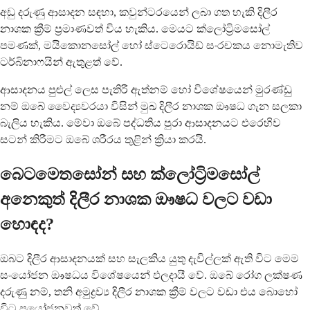
අඩු දරුණු ආසාදන සඳහා, කවුන්ටරයෙන් ලබා ගත හැකි දිලීර
නාශක ක්‍රීම් ප්‍රමාණවත් විය හැකිය. මෙයට ක්ලෝට්‍රිමසෝල්
පමණක්, මයිකොනසෝල් හෝ ස්ටෙරොයිඩ් සංරචකය නොමැතිව
ටර්බිනාෆයින් ඇතුළත් වේ.
ආසාදනය පුළුල් ලෙස පැතිරී ඇත්නම් හෝ විශේෂයෙන් මුරණ්ඩු
නම් ඔබේ වෛද්‍යවරයා විසින් මුඛ දිලීර නාශක ඖෂධ ගැන සලකා
බැලිය හැකිය. මේවා ඔබේ පද්ධතිය පුරා ආසාදනයට එරෙහිව
සටන් කිරීමට ඔබේ ශරීරය තුළින් ක්‍රියා කරයි.
බෙටමෙතසෝන් සහ ක්ලෝට්‍රිමසෝල්
අනෙකුත් දිලීර නාශක ඖෂධ වලට වඩා
හොඳද?
ඔබට දිලීර ආසාදනයක් සහ සැලකිය යුතු දැවිල්ලක් ඇති විට මෙම
සංයෝජන ඖෂධය විශේෂයෙන් ඵලදායී වේ. ඔබේ රෝග ලක්ෂණ
දරුණු නම්, තනි අමුද්‍රව්‍ය දිලීර නාශක ක්‍රීම් වලට වඩා එය බොහෝ
විට ප්‍රයෝජනවත් වේ.