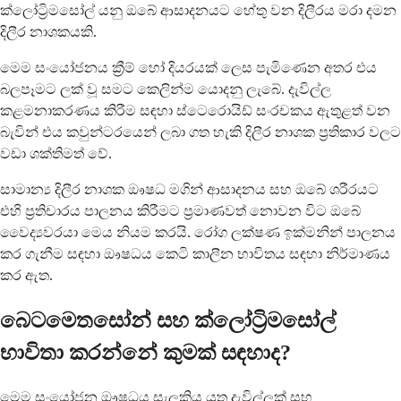
ක්ලෝට්‍රිමසෝල් යනු ඔබේ ආසාදනයට හේතු වන දිලීරය මරා දමන
දිලීර නාශකයකි.
මෙම සංයෝජනය ක්‍රීම් හෝ දියරයක් ලෙස පැමිණෙන අතර එය
බලපෑමට ලක් වූ සමට කෙලින්ම යොදනු ලැබේ. දැවිල්ල
කළමනාකරණය කිරීම සඳහා ස්ටෙරොයිඩ් සංරචකය ඇතුළත් වන
බැවින් එය කවුන්ටරයෙන් ලබා ගත හැකි දිලීර නාශක ප්‍රතිකාර වලට
වඩා ශක්තිමත් වේ.
සාමාන්‍ය දිලීර නාශක ඖෂධ මගින් ආසාදනය සහ ඔබේ ශරීරයට
එහි ප්‍රතිචාරය පාලනය කිරීමට ප්‍රමාණවත් නොවන විට ඔබේ
වෛද්‍යවරයා මෙය නියම කරයි. රෝග ලක්ෂණ ඉක්මනින් පාලනය
කර ගැනීම සඳහා ඖෂධය කෙටි කාලීන භාවිතය සඳහා නිර්මාණය
කර ඇත.
බෙටමෙතසෝන් සහ ක්ලෝට්‍රිමසෝල්
භාවිතා කරන්නේ කුමක් සඳහාද?
මෙම සංයෝජන ඖෂධය සැලකිය යුතු දැවිල්ලක් සහ