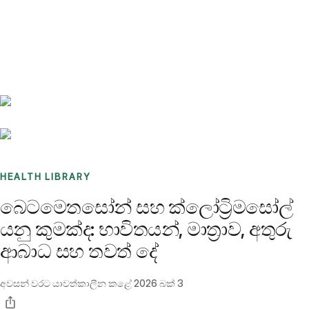
Benchmarks
Stories
FAQ
Sign up / Log in
HEALTH LIBRARY
බෙටමෙතසෝන් සහ ක්ලෝට්‍රිමසෝල්
යනු කුමක්ද: භාවිතයන්, මාත්‍රාව, අතුරු
ආබාධ සහ තවත් දේ
අවසන් වරට යාවත්කාලීන කළේ
2026 බක් 3