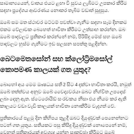
සාමාන්‍යයෙන්, වාතය එයට ළඟා වී සුවය ලැබීමට උපකාර කිරීම
සඳහා ප්‍රදේශය ආවරණය නොකර තැබීම වඩාත් සුදුසුය.
ඔබේ සම මත ස්ථාවර මට්ටම් පවත්වා ගැනීම සඳහා සෑම දිනකම
එකම වේලාවක බෙහෙත් භාවිතා කිරීමට උත්සාහ කරන්න. ඔබ
ඔබේ පාදවලට ප්‍රතිකාර කරන්නේ නම්, පිරිසිදු මේස් සහ ඔබේ
පාදවලට හුස්ම ගැනීමට ඉඩ සලසන සපත්තු පළඳින්න.
බෙටමෙතසෝන් සහ ක්ලෝට්‍රිමසෝල්
කොපමණ කාලයක් ගත යුතුද?
බොහෝ අය මෙම ඖෂධය සති 2 සිට 4 දක්වා භාවිතා කරයි, නමුත්
ඔබේ තත්ත්වය අනුව ඔබේ වෛද්‍යවරයා ඔබට නිශ්චිත උපදෙස්
ලබා දෙනු ඇත. ස්ටෙරොයිඩ් සංරචකය නිසා එය නියම කර ඇති
කාලයට වඩා වැඩි කාලයක් භාවිතා නොකිරීම වැදගත් වේ.
ප්‍රතිකාරයේ පළමු දින කිහිපය තුළදී ඔබට දියුණුවක් පෙනෙන්නට
පටන් ගත යුතුය. සතියකට පසු කිසිදු දියුණුවක් නොපෙනේ නම්,
වෙනත් ප්‍රතිකාරයක් අවශ්‍යද යන්න සාකච්ඡා කිරීමට ඔබේ