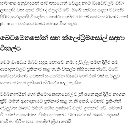
සාමාන්‍ය අනුවාදයන් සාමාන්‍යයෙන් වෙළඳ නාම ඖෂධවලට වඩා
ලාභදායී වන අතර ඒවා ද ඵලදායී වේ. ඔබේ තත්වය සඳහා වඩාත්ම
පිරිවැය-ඵලදායී විකල්පය තෝරා ගැනීමට ඔබේ වෛද්‍යවරයාට හෝ
pharmacistවරයාට ඔබට සහාය විය හැක.
බෙටමෙතසෝන් සහ ක්ලෝට්‍රිමසෝල් සඳහා
විකල්ප
මෙම ඖෂධය ඔබට සුදුසු නොවේ නම්, දැවිල්ල සමඟ දිලීර සම
ආසාදනවලට ප්‍රතිකාර කළ හැකි විකල්ප කිහිපයක් තිබේ. ඔබේ
වෛද්‍යවරයාට වෙනත් සංයෝජන ඖෂධ හෝ එක් එක් ගැටලුව
සඳහා වෙනම ප්‍රතිකාර නිර්දේශ කළ හැකිය.
ටර්බිනාෆයින් හෝ කීටොකොනසෝල් වැනි අනෙකුත් දිලීර නාශක
ක්‍රීම් මගින් ආසාදනයට ප්‍රතිකාර කළ හැකි අතර, වෙනම ප්‍රති-ගිනි
අවුලුවන ඖෂධ මගින් රෝග ලක්ෂණ වලට උපකාරී වේ. සමහර
විට එක් සංයෝජන නිෂ්පාදනයකට වඩා වෙනස් ඖෂධ දෙකක්
භාවිතා කිරීම වඩා හොඳින් ක්‍රියා කරයි.