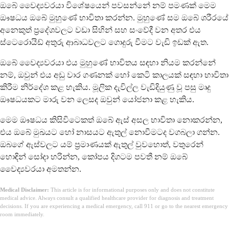
ඔබේ වෛද්‍යවරයා විශේෂයෙන් පවසන්නේ නම් පමණක් මෙම
ඖෂධය ඔබේ මුහුණේ භාවිතා කරන්න. මුහුණේ සම ඔබේ ශරීරයේ
අනෙකුත් ප්‍රදේශවලට වඩා සිහින් සහ සංවේදී වන අතර එය
ස්ටෙරොයිඩ් අතුරු ආබාධවලට ගොදුරු වීමට වැඩි ඉඩක් ඇත.
ඔබේ වෛද්‍යවරයා එය මුහුණේ භාවිතය සඳහා නියම කරන්නේ
නම්, ඔවුන් එය අඩු වාර ගණනක් හෝ කෙටි කාලයක් සඳහා භාවිතා
කිරීම නිර්දේශ කළ හැකිය. මූලික දැවිල්ල වැඩිදියුණු වූ පසු මෘදු
ඖෂධයකට මාරු වන ලෙසද ඔවුන් යෝජනා කළ හැකිය.
මෙම ඖෂධය කිසිවිටෙකත් ඔබේ ඇස් අසල භාවිතා නොකරන්න,
එය ඔබේ මුඛයට හෝ නාසයට ඇතුල් නොවීමටද වගබලා ගන්න.
ඔබගේ ඇස්වලට යම් ප්‍රමාණයක් ඇතුල් වුවහොත්, වතුරෙන්
හොඳින් සෝදා හරින්න, කෝපය දිගටම පවතී නම් ඔබේ
වෛද්‍යවරයා අමතන්න.
Medical Disclaimer:
This article is for informational purposes only and does not constitute
medical advice. Always consult a qualified healthcare provider for diagnosis and treatment
decisions. If you are experiencing a medical emergency, call 911 or go to the nearest emergency
room immediately.