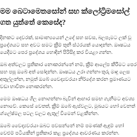
මම බෙටාමෙතසෝන් සහ ක්ලෝට්‍රිමසෝල්
ගත යුත්තේ කෙසේද?
දිනකට දෙවරක්, සාමාන්‍යයෙන් උදේ සහ සවස, බලපෑමට ලක් වූ
ප්‍රදේශයට සහ අවට සමට ක්‍රීම් තුනී ස්ථරයක් යොදන්න. ඖෂධය
යෙදීමට පෙර ප්‍රදේශය හොඳින් පිරිසිදු කර වියළා ගන්න.
ඔබ අත්වලට ප්‍රතිකාර නොකරන්නේ නම්, ක්‍රීම් ආලේප කිරීමට පෙර
සහ පසු ඔබේ අත් සෝදන්න. ඖෂධය උරා ගන්නා තුරු මෘදු ලෙස
අතුල්ලන්න, නමුත් ඔබේ වෛද්‍යවරයා නිර්දේශ කරන ප්‍රමාණයට
වඩා භාවිතා නොකරන්න.
මෙම ඖෂධය ගිල නොගන්නා බැවින් ආහාර සමඟ ගැනීමට අවශ්‍ය
නොවේ. කෙසේ වෙතත්, ක්‍රීම් ඔබේ ඇස්වලට, මුඛයට හෝ වෙනත්
ශ්ලේෂ්මල පටල වලට ඇතුල් වීමෙන් වළකින්න.
ඔබේ වෛද්‍යවරයා ඔබට පවසන්නේ නම් පමණක් ඇඳුම් හෝ
වෙළුම් පටියකින් ප්‍රතිකාර කළ ප්‍රදේශය ආවරණය කරන්න.