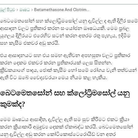
මුල් පිටුව
ඖෂධ
Betamethasone And Clotrimazole Topical Route
බෙටමෙතසෝන් සහ ක්ලෝට්‍රිමසෝල් යනු දැවිල්ල ද ඇති දිලීර සමේ
ආසාදන වලට ප්‍රතිකාර කරන සංයෝජන ඖෂධයකි. මෙම ප්‍රබල
යුගලය දිලීරයට එරෙහිව සටන් කරන අතරම රතු පැහැය, ඉදිමීම
සහ කැසීම එකවර අඩු කරයි.
එය ආසාදනයට සහ එය සමඟ ඇතිවන අපහසුතා වලට ප්‍රතිකාර
කරන දෙකම එකවර කරන ප්‍රතිකාරයක් ලෙස සිතන්න.
ක්‍රීඩකයාගේ පාදය, ජොක් කැසීම හෝ සමේ රෝගය වැනි තත්වයන්
ඇති විට ඔබේ වෛද්‍යවරයා මෙය නියම කළ හැකිය.
බෙටමෙතසෝන් සහ ක්ලෝට්‍රිමසෝල් යනු
කුමක්ද?
මෙම ඖෂධය ආසාදිත, දැවිල්ල ඇති සම සුව කිරීමට එකට ක්‍රියා
කරන ක්‍රියාකාරී අමුද්‍රව්‍ය දෙකක් ඒකාබද්ධ කරයි. බෙටමෙතසෝන්
යනු දැවිල්ල අඩු කරන කෝටිකොස්ටෙරොයිඩ් වන අතර