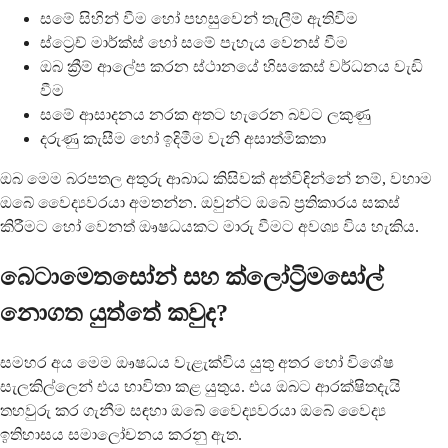
සමේ සිහින් වීම හෝ පහසුවෙන් තැලීම් ඇතිවීම
ස්ට්‍රෙච් මාර්ක්ස් හෝ සමේ පැහැය වෙනස් වීම
ඔබ ක්‍රීම් ආලේප කරන ස්ථානයේ හිසකෙස් වර්ධනය වැඩි
වීම
සමේ ආසාදනය නරක අතට හැරෙන බවට ලකුණු
දරුණු කැසීම හෝ ඉදිමීම වැනි අසාත්මිකතා
ඔබ මෙම බරපතල අතුරු ආබාධ කිසිවක් අත්විඳින්නේ නම්, වහාම
ඔබේ වෛද්‍යවරයා අමතන්න. ඔවුන්ට ඔබේ ප්‍රතිකාරය සකස්
කිරීමට හෝ වෙනත් ඖෂධයකට මාරු වීමට අවශ්‍ය විය හැකිය.
බෙටාමෙතසෝන් සහ ක්ලෝට්‍රිමසෝල්
නොගත යුත්තේ කවුද?
සමහර අය මෙම ඖෂධය වැළැක්විය යුතු අතර හෝ විශේෂ
සැලකිල්ලෙන් එය භාවිතා කළ යුතුය. එය ඔබට ආරක්ෂිතදැයි
තහවුරු කර ගැනීම සඳහා ඔබේ වෛද්‍යවරයා ඔබේ වෛද්‍ය
ඉතිහාසය සමාලෝචනය කරනු ඇත.