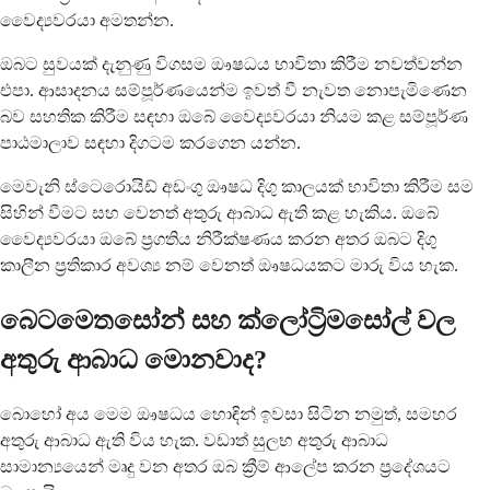
වෛද්‍යවරයා අමතන්න.
ඔබට සුවයක් දැනුණු විගසම ඖෂධය භාවිතා කිරීම නවත්වන්න
එපා. ආසාදනය සම්පූර්ණයෙන්ම ඉවත් වී නැවත නොපැමිණෙන
බව සහතික කිරීම සඳහා ඔබේ වෛද්‍යවරයා නියම කළ සම්පූර්ණ
පාඨමාලාව සඳහා දිගටම කරගෙන යන්න.
මෙවැනි ස්ටෙරොයිඩ් අඩංගු ඖෂධ දිගු කාලයක් භාවිතා කිරීම සම
සිහින් වීමට සහ වෙනත් අතුරු ආබාධ ඇති කළ හැකිය. ඔබේ
වෛද්‍යවරයා ඔබේ ප්‍රගතිය නිරීක්ෂණය කරන අතර ඔබට දිගු
කාලීන ප්‍රතිකාර අවශ්‍ය නම් වෙනත් ඖෂධයකට මාරු විය හැක.
බෙටමෙතසෝන් සහ ක්ලෝට්‍රිමසෝල් වල
අතුරු ආබාධ මොනවාද?
බොහෝ අය මෙම ඖෂධය හොඳින් ඉවසා සිටින නමුත්, සමහර
අතුරු ආබාධ ඇති විය හැක. වඩාත් සුලභ අතුරු ආබාධ
සාමාන්‍යයෙන් මෘදු වන අතර ඔබ ක්‍රීම් ආලේප කරන ප්‍රදේශයට