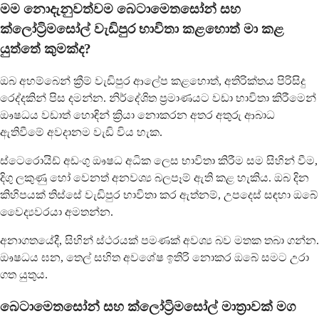
මම නොදැනුවත්වම බෙටාමෙතසෝන් සහ
ක්ලෝට්‍රිමසෝල් වැඩිපුර භාවිතා කළහොත් මා කළ
යුත්තේ කුමක්ද?
ඔබ අහම්බෙන් ක්‍රීම් වැඩිපුර ආලේප කළහොත්, අතිරික්තය පිරිසිදු
රෙද්දකින් පිස දමන්න. නිර්දේශිත ප්‍රමාණයට වඩා භාවිතා කිරීමෙන්
ඖෂධය වඩාත් හොඳින් ක්‍රියා නොකරන අතර අතුරු ආබාධ
ඇතිවීමේ අවදානම වැඩි විය හැක.
ස්ටෙරොයිඩ් අඩංගු ඖෂධ අධික ලෙස භාවිතා කිරීම සම සිහින් වීම,
දිගු ලකුණු හෝ වෙනත් අනවශ්‍ය බලපෑම් ඇති කළ හැකිය. ඔබ දින
කිහිපයක් තිස්සේ වැඩිපුර භාවිතා කර ඇත්නම්, උපදෙස් සඳහා ඔබේ
වෛද්‍යවරයා අමතන්න.
අනාගතයේදී, සිහින් ස්ථරයක් පමණක් අවශ්‍ය බව මතක තබා ගන්න.
ඖෂධය ඝන, තෙල් සහිත අවශේෂ ඉතිරි නොකර ඔබේ සමට උරා
ගත යුතුය.
බෙටාමෙතසෝන් සහ ක්ලෝට්‍රිමසෝල් මාත්‍රාවක් මග