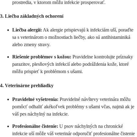
prostredia, v ktorom môžu infekcie prosperovať.
3. Liečba základných ochorení
Liečba alergií:
Ak alergie prispievajú k infekciám uší, poraďte
sa s veterinárom o možnostiach liečby, ako sú antihistaminiká
alebo zmeny stravy.
Riešenie problémov s kožou:
Pravidelne kontrolujte príznaky
parazitov, plesňových infekcií alebo podráždenia kože, ktoré
môžu prispieť k problémom s ušami.
4. Veterinárne prehliadky
Pravidelné vyšetrenia:
Pravidelné návštevy veterinára môžu
pomôcť odhaliť akékoľvek problémy s ušami včas, najmä ak je
váš pes náchylný na infekcie.
Profesionálne čistenie:
U psov náchylných na chronické
infekcie uší môže váš veterinár odporučiť profesionálne čistenie