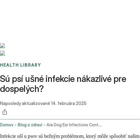
Benchmarks
Stories
FAQ
Sign up / Log in
HEALTH LIBRARY
Sú psí ušné infekcie nákazlivé pre
dospelých?
Naposledy aktualizované
14. februára 2025
Domov
Blog o zdraví
Are Dog Ear Infections Contagious In Adults
Infekcie uší u psov sú bežným problémom, ktorý môže spôsobiť našim