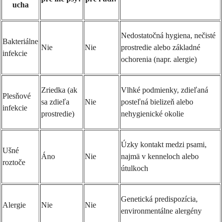
ucha
Nedostatočná hygiena, nečisté
Bakteriálne
Nie
Nie
prostredie alebo základné
infekcie
ochorenia (napr. alergie)
Zriedka (ak
Vlhké podmienky, zdieľaná
Plesňové
sa zdieľa
Nie
posteľná bielizeň alebo
infekcie
prostredie)
nehygienické okolie
Úzky kontakt medzi psami,
Ušné
Áno
Nie
najmä v kenneloch alebo
roztoče
útulkoch
Genetická predispozícia,
Alergie
Nie
Nie
environmentálne alergény