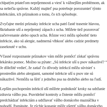
chlpatým priateľom nepríjemnosti a viesť k vážnejším problémom, ak
sa neliečia správne. Každý majiteľ psa potrebuje porozumieť týmto
infekciám, ich príznakom a tomu, čo ich spôsobuje.
Zvyčajne medzi príznaky infekcie ucha patrí časté trasenie hlavou,
škriabanie uší a nepríjemný zápach z ucha. Môžete tiež pozorovať
začervenanie alebo opuch ucha. Rôzne veci môžu spôsobiť tieto
infekcie, ako sú alergie, nadmerná vlhkosť alebo cudzie predmety
zaseknuté v uchu.
Včasné rozpoznanie príznakov vám môže pomôcť získať správnu
lekársku pomoc. Možno sa pýtate: „Sú infekcie uší u psov nákazlivé? “
Je dôležité vedieť, že zatiaľ čo dôvody infekcií môžu súvisieť s
prostredím alebo alergiami, samotné infekcie uší u psov nie sú
nákazlivé. Nemôžu sa šíriť z jedného psa na druhého alebo na ľudí.
Lepším pochopením infekcií uší môžete podniknúť kroky na udržanie
zdravia vášho psa. Pravidelné kontroly a čistenie môžu pomôcť
predchádzať infekciám a udržiavať vášho domáceho maznáčika v
pohodlí. Pamätajte, že rýchle konanie môže ušetriť vášho domáceho