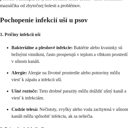
maznáčika od zbytočnej bolesti a problémov.
Pochopenie infekcií uší u psov
1. Príčiny infekcií uší
Bakteriálne a plesňové infekcie:
Baktérie alebo kvasinky sú
bežnými vinníkmi, často prosperujú v teplom a vlhkom prostredí
v ušnom kanáli.
Alergie:
Alergie na životné prostredie alebo potraviny môžu
viesť k zápalu a infekcii uší.
Ušné roztoče:
Tieto drobné parazity môžu dráždiť ušný kanál a
viesť k infekciám.
Cudzie telesá:
Nečistoty, zvyšky alebo voda zachytená v ušnom
kanáli môžu spôsobiť infekciu, ak sa neliečia.