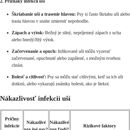
2. Príznaky infekcií uší
Škriabanie uší a trasenie hlavou:
Psy si často škriabu uši alebo
trasia hlavou v snahe zmierniť nepohodlie.
Zápach a výtok:
Bežný je silný, nepríjemný zápach z ucha
alebo hnedý/žltý výtok.
Začervenanie a opuch:
Infikované uši môžu vyzerať
začervenané, opuchnuté alebo zapálené, s možným tvorbou
chrást.
Bolesť a citlivosť:
Psy sa môžu stať citlivými, keď sa ich uši
dotknú, alebo vykazujú známky bolesti, ako je štekot.
Nákazlivosť infekcií uší
Príčiny
Nákazlivé
Nákazlivé
infekcie
Rizikové faktory
pre iné psy?
pre ľudí?