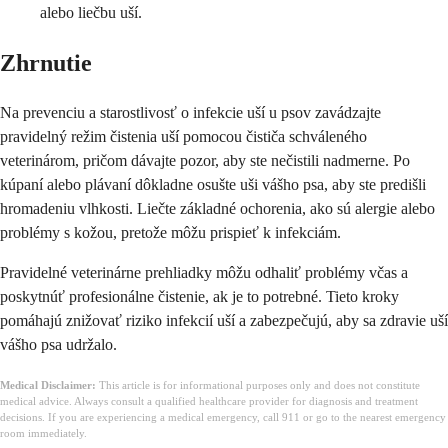
alebo liečbu uší.
Zhrnutie
Na prevenciu a starostlivosť o infekcie uší u psov zavádzajte
pravidelný režim čistenia uší pomocou čističa schváleného
veterinárom, pričom dávajte pozor, aby ste nečistili nadmerne. Po
kúpaní alebo plávaní dôkladne osušte uši vášho psa, aby ste predišli
hromadeniu vlhkosti. Liečte základné ochorenia, ako sú alergie alebo
problémy s kožou, pretože môžu prispieť k infekciám.
Pravidelné veterinárne prehliadky môžu odhaliť problémy včas a
poskytnúť profesionálne čistenie, ak je to potrebné. Tieto kroky
pomáhajú znižovať riziko infekcií uší a zabezpečujú, aby sa zdravie uší
vášho psa udržalo.
Medical Disclaimer:
This article is for informational purposes only and does not constitute
medical advice. Always consult a qualified healthcare provider for diagnosis and treatment
decisions. If you are experiencing a medical emergency, call 911 or go to the nearest emergency
room immediately.