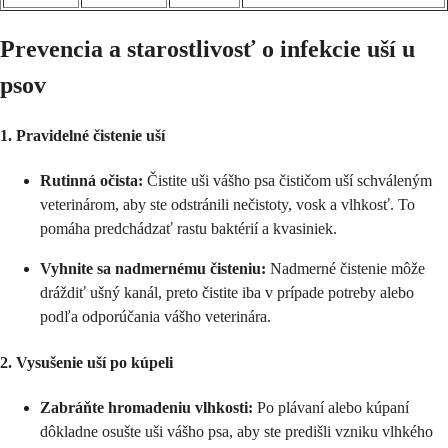
Prevencia a starostlivosť o infekcie uší u
psov
1. Pravidelné čistenie uší
Rutinná očista:
Čistite uši vášho psa čističom uší schváleným
veterinárom, aby ste odstránili nečistoty, vosk a vlhkosť. To
pomáha predchádzať rastu baktérií a kvasiniek.
Vyhnite sa nadmernému čisteniu:
Nadmerné čistenie môže
dráždiť ušný kanál, preto čistite iba v prípade potreby alebo
podľa odporúčania vášho veterinára.
2. Vysušenie uší po kúpeli
Zabráňte hromadeniu vlhkosti:
Po plávaní alebo kúpaní
dôkladne osušte uši vášho psa, aby ste predišli vzniku vlhkého