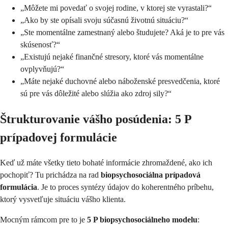
„Môžete mi povedať o svojej rodine, v ktorej ste vyrastali?“
„Ako by ste opísali svoju súčasnú životnú situáciu?“
„Ste momentálne zamestnaný alebo študujete? Aká je to pre vás
skúsenosť?“
„Existujú nejaké finančné stresory, ktoré vás momentálne
ovplyvňujú?“
„Máte nejaké duchovné alebo náboženské presvedčenia, ktoré
sú pre vás dôležité alebo slúžia ako zdroj sily?“
Štrukturovanie vášho posúdenia: 5 P
prípadovej formulácie
Keď už máte všetky tieto bohaté informácie zhromaždené, ako ich
pochopiť? Tu prichádza na rad
biopsychosociálna prípadová
formulácia
. Je to proces syntézy údajov do koherentného príbehu,
ktorý vysvetľuje situáciu vášho klienta.
Mocným rámcom pre to je
5 P biopsychosociálneho modelu
: