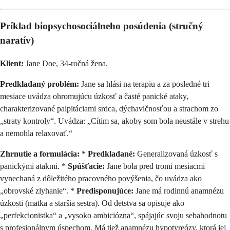
Príklad biopsychosociálneho posúdenia (stručný
naratív)
Klient:
Jane Doe, 34-ročná žena.
Predkladaný problém:
Jane sa hlási na terapiu a za posledné tri
mesiace uvádza ohromujúcu úzkosť a časté panické ataky,
charakterizované palpitáciami srdca, dýchavičnosťou a strachom zo
„straty kontroly“. Uvádza: „Cítim sa, akoby som bola neustále v strehu
a nemohla relaxovať.“
Zhrnutie a formulácia:
*
Predkladané:
Generalizovaná úzkosť s
panickými atakmi. *
Spúšťacie:
Jane bola pred tromi mesiacmi
vynechaná z dôležitého pracovného povýšenia, čo uvádza ako
„obrovské zlyhanie“. *
Predisponujúce:
Jane má rodinnú anamnézu
úzkosti (matka a staršia sestra). Od detstva sa opisuje ako
„perfekcionistka“ a „vysoko ambiciózna“, spájajúc svoju sebahodnotu
s profesionálnym úspechom. Má tiež anamnézu hypotyreózy, ktorá jej