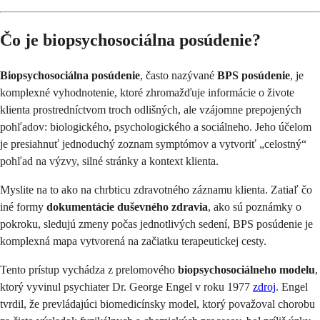
Čo je biopsychosociálna posúdenie?
Biopsychosociálna posúdenie
, často nazývané
BPS posúdenie
, je
komplexné vyhodnotenie, ktoré zhromažďuje informácie o živote
klienta prostredníctvom troch odlišných, ale vzájomne prepojených
pohľadov: biologického, psychologického a sociálneho. Jeho účelom
je presiahnuť jednoduchý zoznam symptómov a vytvoriť „celostný“
pohľad na výzvy, silné stránky a kontext klienta.
Myslite na to ako na chrbticu zdravotného záznamu klienta. Zatiaľ čo
iné formy
dokumentácie duševného zdravia
, ako sú poznámky o
pokroku, sledujú zmeny počas jednotlivých sedení, BPS posúdenie je
komplexná mapa vytvorená na začiatku terapeutickej cesty.
Tento prístup vychádza z prelomového
biopsychosociálneho modelu
,
ktorý vyvinul psychiater Dr. George Engel v roku 1977
zdroj
. Engel
tvrdil, že prevládajúci biomedicínsky model, ktorý považoval chorobu