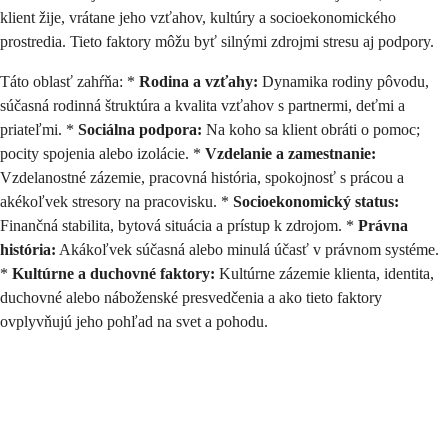
klient žije, vrátane jeho vzťahov, kultúry a socioekonomického
prostredia. Tieto faktory môžu byť silnými zdrojmi stresu aj podpory.
Táto oblasť zahŕňa: *
Rodina a vzťahy:
Dynamika rodiny pôvodu,
súčasná rodinná štruktúra a kvalita vzťahov s partnermi, deťmi a
priateľmi. *
Sociálna podpora:
Na koho sa klient obráti o pomoc;
pocity spojenia alebo izolácie. *
Vzdelanie a zamestnanie:
Vzdelanostné zázemie, pracovná história, spokojnosť s prácou a
akékoľvek stresory na pracovisku. *
Socioekonomický status:
Finančná stabilita, bytová situácia a prístup k zdrojom. *
Právna
história:
Akákoľvek súčasná alebo minulá účasť v právnom systéme.
*
Kultúrne a duchovné faktory:
Kultúrne zázemie klienta, identita,
duchovné alebo náboženské presvedčenia a ako tieto faktory
ovplyvňujú jeho pohľad na svet a pohodu.