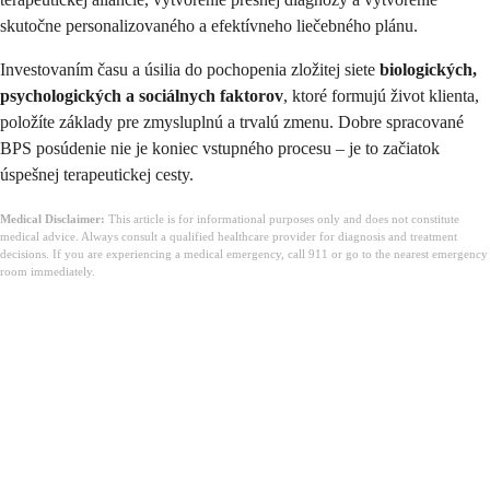
skutočne personalizovaného a efektívneho liečebného plánu.
Investovaním času a úsilia do pochopenia zložitej siete
biologických,
psychologických a sociálnych faktorov
, ktoré formujú život klienta,
položíte základy pre zmysluplnú a trvalú zmenu. Dobre spracované
BPS posúdenie nie je koniec vstupného procesu – je to začiatok
úspešnej terapeutickej cesty.
Medical Disclaimer:
This article is for informational purposes only and does not constitute
medical advice. Always consult a qualified healthcare provider for diagnosis and treatment
decisions. If you are experiencing a medical emergency, call 911 or go to the nearest emergency
room immediately.