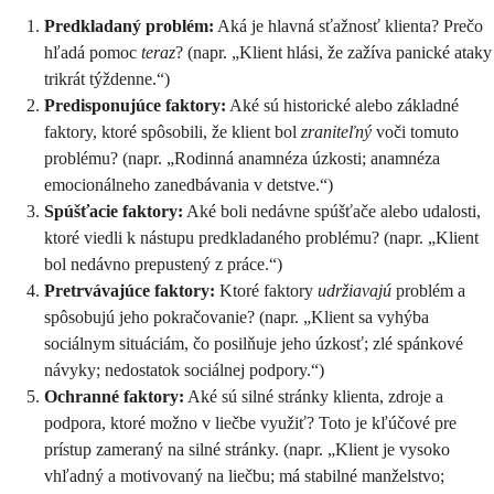
Predkladaný problém:
Aká je hlavná sťažnosť klienta? Prečo
hľadá pomoc
teraz
? (napr. „Klient hlási, že zažíva panické ataky
trikrát týždenne.“)
Predisponujúce faktory:
Aké sú historické alebo základné
faktory, ktoré spôsobili, že klient bol
zraniteľný
voči tomuto
problému? (napr. „Rodinná anamnéza úzkosti; anamnéza
emocionálneho zanedbávania v detstve.“)
Spúšťacie faktory:
Aké boli nedávne spúšťače alebo udalosti,
ktoré viedli k nástupu predkladaného problému? (napr. „Klient
bol nedávno prepustený z práce.“)
Pretrvávajúce faktory:
Ktoré faktory
udržiavajú
problém a
spôsobujú jeho pokračovanie? (napr. „Klient sa vyhýba
sociálnym situáciám, čo posilňuje jeho úzkosť; zlé spánkové
návyky; nedostatok sociálnej podpory.“)
Ochranné faktory:
Aké sú silné stránky klienta, zdroje a
podpora, ktoré možno v liečbe využiť? Toto je kľúčové pre
prístup zameraný na silné stránky. (napr. „Klient je vysoko
vhľadný a motivovaný na liečbu; má stabilné manželstvo;