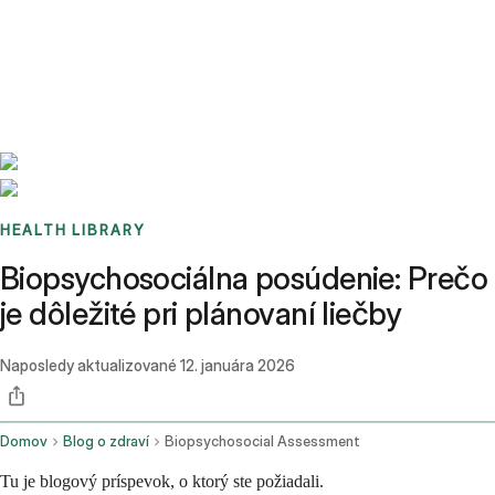
Benchmarks
Stories
FAQ
Sign up / Log in
HEALTH LIBRARY
Biopsychosociálna posúdenie: Prečo
je dôležité pri plánovaní liečby
Naposledy aktualizované
12. januára 2026
Domov
Blog o zdraví
Biopsychosocial Assessment
Tu je blogový príspevok, o ktorý ste požiadali.