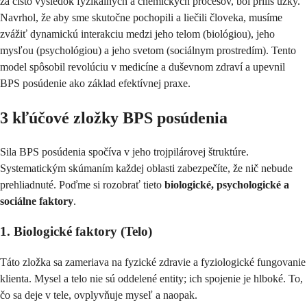
za čisto výsledok fyzikálnych a chemických procesov, bol príliš úzky.
Navrhol, že aby sme skutočne pochopili a liečili človeka, musíme
zvážiť dynamickú interakciu medzi jeho telom (biológiou), jeho
mysľou (psychológiou) a jeho svetom (sociálnym prostredím). Tento
model spôsobil revolúciu v medicíne a duševnom zdraví a upevnil
BPS posúdenie ako základ efektívnej praxe.
3 kľúčové zložky BPS posúdenia
Sila BPS posúdenia spočíva v jeho trojpilárovej štruktúre.
Systematickým skúmaním každej oblasti zabezpečíte, že nič nebude
prehliadnuté. Poďme si rozobrať tieto
biologické, psychologické a
sociálne faktory
.
1. Biologické faktory (Telo)
Táto zložka sa zameriava na fyzické zdravie a fyziologické fungovanie
klienta. Mysel a telo nie sú oddelené entity; ich spojenie je hlboké. To,
čo sa deje v tele, ovplyvňuje myseľ a naopak.