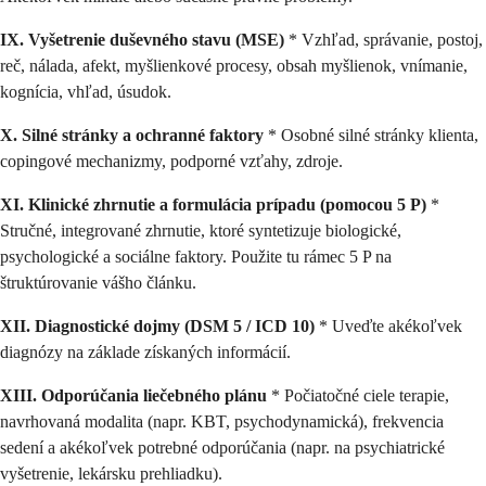
IX. Vyšetrenie duševného stavu (MSE)
* Vzhľad, správanie, postoj,
reč, nálada, afekt, myšlienkové procesy, obsah myšlienok, vnímanie,
kognícia, vhľad, úsudok.
X. Silné stránky a ochranné faktory
* Osobné silné stránky klienta,
copingové mechanizmy, podporné vzťahy, zdroje.
XI. Klinické zhrnutie a formulácia prípadu (pomocou 5 P)
*
Stručné, integrované zhrnutie, ktoré syntetizuje biologické,
psychologické a sociálne faktory. Použite tu rámec 5 P na
štruktúrovanie vášho článku.
XII. Diagnostické dojmy (DSM 5 / ICD 10)
* Uveďte akékoľvek
diagnózy na základe získaných informácií.
XIII. Odporúčania liečebného plánu
* Počiatočné ciele terapie,
navrhovaná modalita (napr. KBT, psychodynamická), frekvencia
sedení a akékoľvek potrebné odporúčania (napr. na psychiatrické
vyšetrenie, lekársku prehliadku).