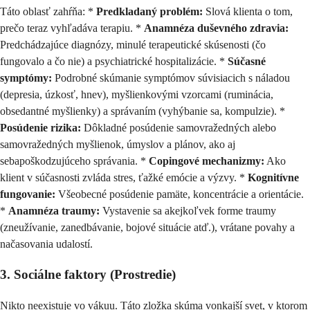
Táto oblasť zahŕňa: *
Predkladaný problém:
Slová klienta o tom,
prečo teraz vyhľadáva terapiu. *
Anamnéza duševného zdravia:
Predchádzajúce diagnózy, minulé terapeutické skúsenosti (čo
fungovalo a čo nie) a psychiatrické hospitalizácie. *
Súčasné
symptómy:
Podrobné skúmanie symptómov súvisiacich s náladou
(depresia, úzkosť, hnev), myšlienkovými vzorcami (ruminácia,
obsedantné myšlienky) a správaním (vyhýbanie sa, kompulzie). *
Posúdenie rizika:
Dôkladné posúdenie samovražedných alebo
samovražedných myšlienok, úmyslov a plánov, ako aj
sebapoškodzujúceho správania. *
Copingové mechanizmy:
Ako
klient v súčasnosti zvláda stres, ťažké emócie a výzvy. *
Kognitívne
fungovanie:
Všeobecné posúdenie pamäte, koncentrácie a orientácie.
*
Anamnéza traumy:
Vystavenie sa akejkoľvek forme traumy
(zneužívanie, zanedbávanie, bojové situácie atď.), vrátane povahy a
načasovania udalostí.
3. Sociálne faktory (Prostredie)
Nikto neexistuje vo vákuu. Táto zložka skúma vonkajší svet, v ktorom