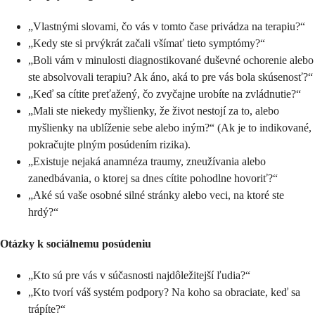
„Vlastnými slovami, čo vás v tomto čase privádza na terapiu?“
„Kedy ste si prvýkrát začali všímať tieto symptómy?“
„Boli vám v minulosti diagnostikované duševné ochorenie alebo
ste absolvovali terapiu? Ak áno, aká to pre vás bola skúsenosť?“
„Keď sa cítite preťažený, čo zvyčajne urobíte na zvládnutie?“
„Mali ste niekedy myšlienky, že život nestojí za to, alebo
myšlienky na ublíženie sebe alebo iným?“ (Ak je to indikované,
pokračujte plným posúdením rizika).
„Existuje nejaká anamnéza traumy, zneužívania alebo
zanedbávania, o ktorej sa dnes cítite pohodlne hovoriť?“
„Aké sú vaše osobné silné stránky alebo veci, na ktoré ste
hrdý?“
Otázky k sociálnemu posúdeniu
„Kto sú pre vás v súčasnosti najdôležitejší ľudia?“
„Kto tvorí váš systém podpory? Na koho sa obraciate, keď sa
trápíte?“