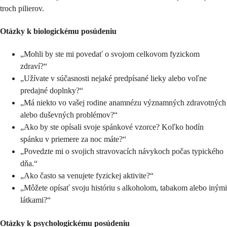
troch pilierov.
Otázky k biologickému posúdeniu
„Mohli by ste mi povedať o svojom celkovom fyzickom
zdraví?“
„Užívate v súčasnosti nejaké predpísané lieky alebo voľne
predajné doplnky?“
„Má niekto vo vašej rodine anamnézu významných zdravotných
alebo duševných problémov?“
„Ako by ste opísali svoje spánkové vzorce? Koľko hodín
spánku v priemere za noc máte?“
„Povedzte mi o svojich stravovacích návykoch počas typického
dňa.“
„Ako často sa venujete fyzickej aktivite?“
„Môžete opísať svoju históriu s alkoholom, tabakom alebo inými
látkami?“
Otázky k psychologickému posúdeniu