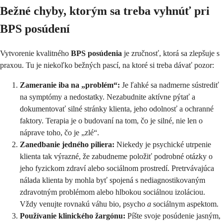
Bežné chyby, ktorým sa treba vyhnúť pri
BPS posúdení
Vytvorenie kvalitného
BPS posúdenia
je zručnosť, ktorá sa zlepšuje s
praxou. Tu je niekoľko bežných pascí, na ktoré si treba dávať pozor:
Zameranie iba na „problém“:
Je ľahké sa nadmerne sústrediť
na symptómy a nedostatky. Nezabudnite aktívne pýtať a
dokumentovať silné stránky klienta, jeho odolnosť a ochranné
faktory. Terapia je o budovaní na tom, čo je silné, nie len o
náprave toho, čo je „zlé“.
Zanedbanie jedného piliera:
Niekedy je psychické utrpenie
klienta tak výrazné, že zabudneme položiť podrobné otázky o
jeho fyzickom zdraví alebo sociálnom prostredí. Pretrvávajúca
nálada klienta by mohla byť spojená s nediagnostikovaným
zdravotným problémom alebo hlbokou sociálnou izoláciou.
Vždy venujte rovnakú váhu bio, psycho
a
sociálnym aspektom.
Používanie klinického žargónu:
Píšte svoje posúdenie jasným,