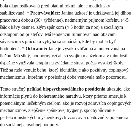
bola diagnostikovaná pred piatimi rokmi, ale je medicínsky
stabilizovaná. *
Pretrvávajúce:
Janina úzkosť je udržiavaná jej dlhou
pracovnou dobou (60+ týždenne), nadmerným príjmom kofeínu (4-5
šálok kávy denne), zlým spánkom (4-5 hodín za noc) a sociálnym
odstupom od priateľov. Má tendenciu ruminovať nad obavami
súvisiacimi s prácou a vyhýba sa situáciám, kde by mohla byť
hodnotená. *
Ochranné:
Jane je vysoko vhľadná a motivovaná na
liečbu. Má silný, podporný vzťah so svojím manželom a v minulosti
úspešne využívala terapiu na zvládanie stresu počas vysokej školy.
Tiež sa rada venuje behu, ktorý identifikuje ako pozitívny copingový
mechanizmus, ktorému v poslednej dobe venovala málo pozornosti.
Tento stručný
príklad biopsychosociálneho posúdenia
ukazuje, ako
informácie plynú do koherentného naratívu, ktorý priamo smeruje k
potenciálnym liečebným cieľom, ako je rozvoj zdravších copingových
mechanizmov, zlepšenie spánkovej hygieny, spochybňovanie
perfekcionistických myšlienkových vzorcov a opätovné zapojenie sa
do sociálnej a osobnej podpory.