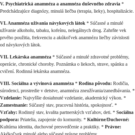
V. Psychiatrická anamnéza a anamnéza duševného zdravia
*
Predchádzajúce diagnózy, minulá liečba (terapia, lieky), hospitalizácie.
VI. Anamnéza užívania návykových látok
* Súčasné a minulé
užívanie alkoholu, tabaku, kofeínu, nelegálnych drog. Zahrňte vek
prvého použitia, frekvenciu a akúkoľvek anamnézu liečby závislosti
od návykových látok.
VII. Lekárska anamnéza
* Súčasné a minulé zdravotné problémy,
operácie, chronické choroby. Poznámka o liekoch, strave, spánku a
cvičení. Rodinná lekárska anamnéza.
VIII. Sociálna a vývinová anamnéza
*
Rodina pôvodu:
Rodičia,
súrodenci, prostredie v detstve, anamnéza zneužívania/zanedbávania. *
Vzdelanie:
Najvyššie dosiahnuté vzdelanie, akademický výkon. *
Zamestnanie:
Súčasný stav, pracovná história, spokojnosť. *
Vzťahy:
Rodinný stav, kvalita partnerských vzťahov, deti. *
Sociálna
podpora:
Priatelia, zapojenie do komunity. *
Kultúrne/Duchovné:
Kultúrna identita, duchovné presvedčenie a praktiky. *
Právne:
Akékoľvek minulé alebo súčasné právne problémy.