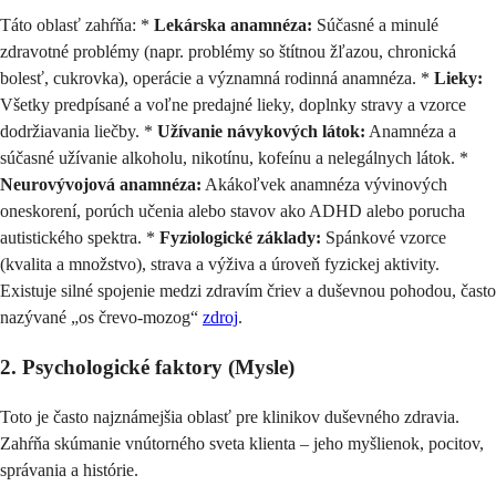
Táto oblasť zahŕňa: *
Lekárska anamnéza:
Súčasné a minulé
zdravotné problémy (napr. problémy so štítnou žľazou, chronická
bolesť, cukrovka), operácie a významná rodinná anamnéza. *
Lieky:
Všetky predpísané a voľne predajné lieky, doplnky stravy a vzorce
dodržiavania liečby. *
Užívanie návykových látok:
Anamnéza a
súčasné užívanie alkoholu, nikotínu, kofeínu a nelegálnych látok. *
Neurovývojová anamnéza:
Akákoľvek anamnéza vývinových
oneskorení, porúch učenia alebo stavov ako ADHD alebo porucha
autistického spektra. *
Fyziologické základy:
Spánkové vzorce
(kvalita a množstvo), strava a výživa a úroveň fyzickej aktivity.
Existuje silné spojenie medzi zdravím čriev a duševnou pohodou, často
nazývané „os črevo-mozog“
zdroj
.
2. Psychologické faktory (Mysle)
Toto je často najznámejšia oblasť pre klinikov duševného zdravia.
Zahŕňa skúmanie vnútorného sveta klienta – jeho myšlienok, pocitov,
správania a histórie.