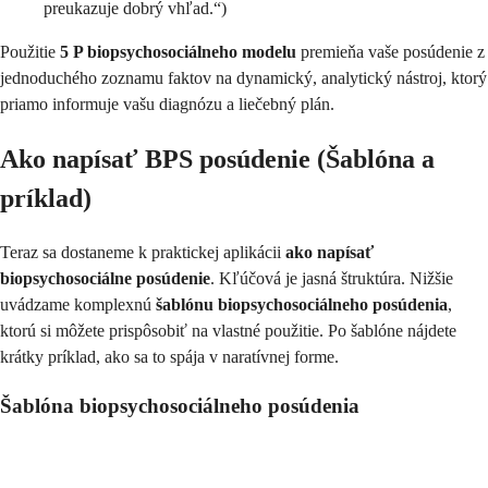
preukazuje dobrý vhľad.“)
Použitie
5 P biopsychosociálneho modelu
premieňa vaše posúdenie z
jednoduchého zoznamu faktov na dynamický, analytický nástroj, ktorý
priamo informuje vašu diagnózu a liečebný plán.
Ako napísať BPS posúdenie (Šablóna a
príklad)
Teraz sa dostaneme k praktickej aplikácii
ako napísať
biopsychosociálne posúdenie
. Kľúčová je jasná štruktúra. Nižšie
uvádzame komplexnú
šablónu biopsychosociálneho posúdenia
,
ktorú si môžete prispôsobiť na vlastné použitie. Po šablóne nájdete
krátky príklad, ako sa to spája v naratívnej forme.
Šablóna biopsychosociálneho posúdenia