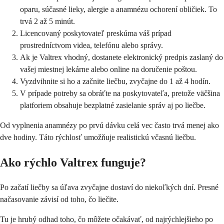
oparu, súčasné lieky, alergie a anamnézu ochorení obličiek. To
trvá 2 až 5 minút.
Licencovaný poskytovateľ preskúma váš prípad
prostredníctvom videa, telefónu alebo správy.
Ak je Valtrex vhodný, dostanete elektronický predpis zaslaný do
vašej miestnej lekárne alebo online na doručenie poštou.
Vyzdvihnite si ho a začnite liečbu, zvyčajne do 1 až 4 hodín.
V prípade potreby sa obráťte na poskytovateľa, pretože väčšina
platforiem obsahuje bezplatné zasielanie správ aj po liečbe.
Od vyplnenia anamnézy po prvú dávku celá vec často trvá menej ako
dve hodiny. Táto rýchlosť umožňuje realistickú včasnú liečbu.
Ako rýchlo Valtrex funguje?
Po začatí liečby sa úľava zvyčajne dostaví do niekoľkých dní. Presné
načasovanie závisí od toho, čo liečite.
Tu je hrubý odhad toho, čo môžete očakávať, od najrýchlejšieho po