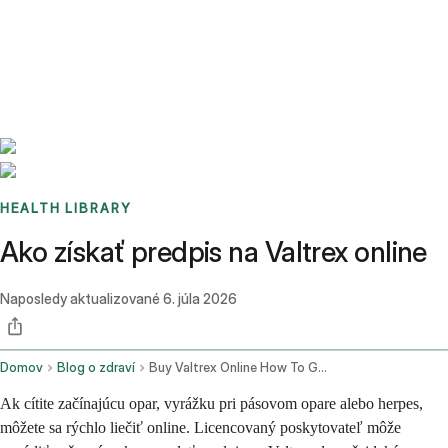
Benchmarks
Stories
FAQ
Sign up / Log in
HEALTH LIBRARY
Ako získať predpis na Valtrex online
Naposledy aktualizované
6. júla 2026
Domov
Blog o zdraví
Buy Valtrex Online How To Get A Valacyclovir Prescription Fast In 2026
Ak cítite začínajúcu opar, vyrážku pri pásovom opare alebo herpes,
môžete sa rýchlo liečiť online. Licencovaný poskytovateľ môže