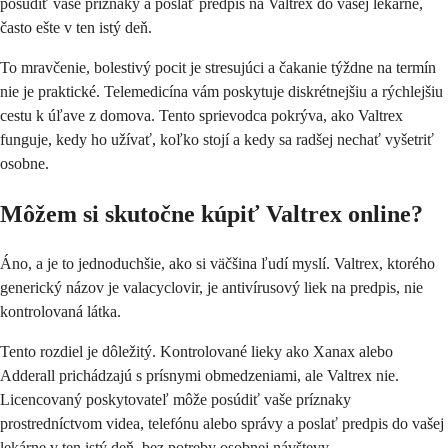
posúdiť vaše príznaky a poslať predpis na Valtrex do vašej lekárne,
často ešte v ten istý deň.
To mravčenie, bolestivý pocit je stresujúci a čakanie týždne na termín
nie je praktické. Telemedicína vám poskytuje diskrétnejšiu a rýchlejšiu
cestu k úľave z domova. Tento sprievodca pokrýva, ako Valtrex
funguje, kedy ho užívať, koľko stojí a kedy sa radšej nechať vyšetriť
osobne.
Môžem si skutočne kúpiť Valtrex online?
Áno, a je to jednoduchšie, ako si väčšina ľudí myslí. Valtrex, ktorého
generický názov je valacyclovir, je antivírusový liek na predpis, nie
kontrolovaná látka.
Tento rozdiel je dôležitý. Kontrolované lieky ako Xanax alebo
Adderall prichádzajú s prísnymi obmedzeniami, ale Valtrex nie.
Licencovaný poskytovateľ môže posúdiť vaše príznaky
prostredníctvom videa, telefónu alebo správy a poslať predpis do vašej
lekárne v ten istý deň, bez potreby osobnej návštevy.