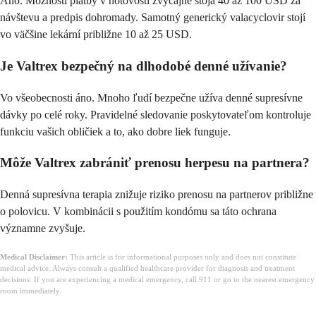
Áno. Možnosti platby v hotovosti zvyčajne stoja 40 až 100 USD za
návštevu a predpis dohromady. Samotný generický valacyclovir stojí
vo väčšine lekární približne 10 až 25 USD.
Je Valtrex bezpečný na dlhodobé denné užívanie?
Vo všeobecnosti áno. Mnoho ľudí bezpečne užíva denné supresívne
dávky po celé roky. Pravidelné sledovanie poskytovateľom kontroluje
funkciu vašich obličiek a to, ako dobre liek funguje.
Môže Valtrex zabrániť prenosu herpesu na partnera?
Denná supresívna terapia znižuje riziko prenosu na partnerov približne
o polovicu. V kombinácii s použitím kondómu sa táto ochrana
významne zvyšuje.
Medical Disclaimer:
This article is for informational purposes only and does not constitute
medical advice. Always consult a qualified healthcare provider for diagnosis and treatment
decisions. If you are experiencing a medical emergency, call 911 or go to the nearest emergency
room immediately.