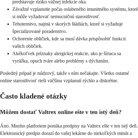
predstavuje riziko vážnej infekcie oka.
Závažné vzplanutie počas oslabeného imunitného systému, ktoré
si môže vyžadovať nemocničnú starostlivosť.
Tehotenstvo, najmä v skorých štádiách, ktoré si vyžaduje
špecializované poradenstvo.
Ochorenie obličiek, kde sa musí dávka prispôsobiť funkcii
vašich obličiek.
Akékoľvek príznaky alergickej reakcie, ako je šíriaca sa
vyrážka, opuch tváre alebo problémy s dýchaním.
Posledný prípad je núdzový, takže s ním nečakajte. Všetko ostatné
online starostlivosť rieši väčšinu vzplanutí rýchlo a diskrétne.
Často kladené otázky
Môžem dostať Valtrex online ešte v ten istý deň?
Áno. Mnoho platforiem ponúka predpisy na Valtrex ešte v ten istý deň.
Elektronický predpis dorazí do vašej lekárne do niekoľkých minút a