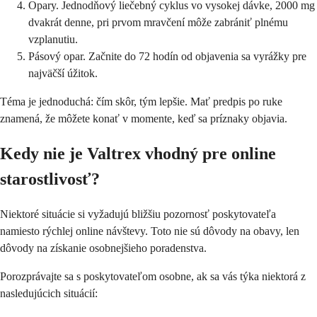
Opary. Jednodňový liečebný cyklus vo vysokej dávke, 2000 mg
dvakrát denne, pri prvom mravčení môže zabrániť plnému
vzplanutiu.
Pásový opar. Začnite do 72 hodín od objavenia sa vyrážky pre
najväčší úžitok.
Téma je jednoduchá: čím skôr, tým lepšie. Mať predpis po ruke
znamená, že môžete konať v momente, keď sa príznaky objavia.
Kedy nie je Valtrex vhodný pre online
starostlivosť?
Niektoré situácie si vyžadujú bližšiu pozornosť poskytovateľa
namiesto rýchlej online návštevy. Toto nie sú dôvody na obavy, len
dôvody na získanie osobnejšieho poradenstva.
Porozprávajte sa s poskytovateľom osobne, ak sa vás týka niektorá z
nasledujúcich situácií: