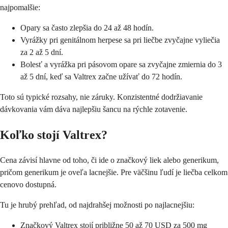
najpomalšie:
Opary sa často zlepšia do 24 až 48 hodín.
Vyrážky pri genitálnom herpese sa pri liečbe zvyčajne vyliečia
za 2 až 5 dní.
Bolesť a vyrážka pri pásovom opare sa zvyčajne zmiernia do 3
až 5 dní, keď sa Valtrex začne užívať do 72 hodín.
Toto sú typické rozsahy, nie záruky. Konzistentné dodržiavanie
dávkovania vám dáva najlepšiu šancu na rýchle zotavenie.
Koľko stojí Valtrex?
Cena závisí hlavne od toho, či ide o značkový liek alebo generikum,
pričom generikum je oveľa lacnejšie. Pre väčšinu ľudí je liečba celkom
cenovo dostupná.
Tu je hrubý prehľad, od najdrahšej možnosti po najlacnejšiu:
Značkový Valtrex stojí približne 50 až 70 USD za 500 mg