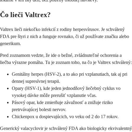
Čo lieči Valtrex?
Valtrex lieči niekoľko infekcií z rodiny herpesvírusov. Je schválený
FDA pre štyri z nich a funguje rovnako, či už používate značku alebo
generikum.
Pred zoznamom vedzte, že ide o bežné, zvládnuteľné ochorenia a
liečba výrazne pomáha. Tu je zoznam toho, na čo je Valtrex schválený:
Genitálny herpes (HSV-2), a to ako pri vzplanutiach, tak aj pri
dennej supresívnej terapii.
Opary (HSV-1), kde jeden jednodňový liečebný cyklus vo
vysokej dávke môže prerušiť vzplanutie včas.
Pásový opar, kde zmierňuje závažnosť a znižuje riziko
pretrvávajúcej bolesti nervov.
Chickenpox u dospievajúcich, vo veku od 2 do 17 rokov.
Generický valacyclovir je schválený FDA ako biologicky ekvivalentný