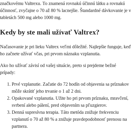
značkovému Valtrexu. To znamená rovnakú účinnú látku a rovnakú
účinnosť, zvyčajne o 70 až 80 % lacnejšie. Štandardné dávkovanie je v
tabletách 500 mg alebo 1000 mg.
Kedy by ste mali užívať Valtrex?
Načasovanie je pri lieku Valtrex veľmi dôležité. Najlepšie funguje, keď
ho začnete užívať včas, pri prvom náznaku vzplanutia.
Ako ho užívať závisí od vašej situácie, preto si prejdeme bežné
prípady:
Prvé vzplanutie. Začatie do 72 hodín od objavenia sa príznakov
môže skrátiť jeho trvanie o 1 až 2 dni.
Opakované vzplanutia. Užite ho pri prvom príznaku, mravčení,
svrbení alebo pálení, pred objavením sa pľuzgierov.
Denná supresívna terapia. Táto metóda znižuje frekvenciu
vzplanutí o 70 až 80 % a znižuje pravdepodobnosť prenosu na
partnera.