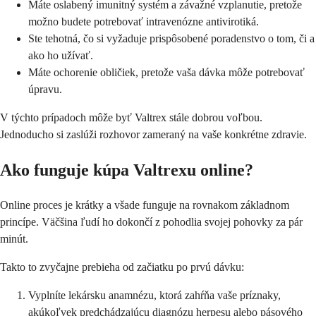
Máte oslabený imunitný systém a závažné vzplanutie, pretože
možno budete potrebovať intravenózne antivirotiká.
Ste tehotná, čo si vyžaduje prispôsobené poradenstvo o tom, či a
ako ho užívať.
Máte ochorenie obličiek, pretože vaša dávka môže potrebovať
úpravu.
V týchto prípadoch môže byť Valtrex stále dobrou voľbou.
Jednoducho si zaslúži rozhovor zameraný na vaše konkrétne zdravie.
Ako funguje kúpa Valtrexu online?
Online proces je krátky a všade funguje na rovnakom základnom
princípe. Väčšina ľudí ho dokončí z pohodlia svojej pohovky za pár
minút.
Takto to zvyčajne prebieha od začiatku po prvú dávku:
Vyplníte lekársku anamnézu, ktorá zahŕňa vaše príznaky,
akúkoľvek predchádzajúcu diagnózu herpesu alebo pásového