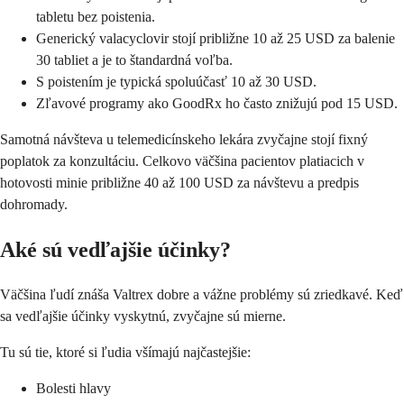
tabletu bez poistenia.
Generický valacyclovir stojí približne 10 až 25 USD za balenie
30 tabliet a je to štandardná voľba.
S poistením je typická spoluúčasť 10 až 30 USD.
Zľavové programy ako GoodRx ho často znižujú pod 15 USD.
Samotná návšteva u telemedicínskeho lekára zvyčajne stojí fixný
poplatok za konzultáciu. Celkovo väčšina pacientov platiacich v
hotovosti minie približne 40 až 100 USD za návštevu a predpis
dohromady.
Aké sú vedľajšie účinky?
Väčšina ľudí znáša Valtrex dobre a vážne problémy sú zriedkavé. Keď
sa vedľajšie účinky vyskytnú, zvyčajne sú mierne.
Tu sú tie, ktoré si ľudia všímajú najčastejšie:
Bolesti hlavy