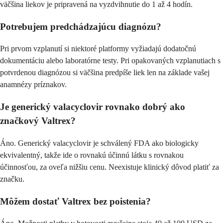
väčšina liekov je pripravená na vyzdvihnutie do 1 až 4 hodín.
Potrebujem predchádzajúcu diagnózu?
Pri prvom vzplanutí si niektoré platformy vyžiadajú dodatočnú
dokumentáciu alebo laboratórne testy. Pri opakovaných vzplanutiach s
potvrdenou diagnózou si väčšina predpíše liek len na základe vašej
anamnézy príznakov.
Je generický valacyclovir rovnako dobrý ako
značkový Valtrex?
Áno. Generický valacyclovir je schválený FDA ako biologicky
ekvivalentný, takže ide o rovnakú účinnú látku s rovnakou
účinnosťou, za oveľa nižšiu cenu. Neexistuje klinický dôvod platiť za
značku.
Môžem dostať Valtrex bez poistenia?