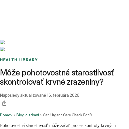
Benchmarks
Stories
FAQ
Sign up / Log in
HEALTH LIBRARY
Môže pohotovostná starostlivosť
skontrolovať krvné zrazeniny?
Naposledy aktualizované
15. februára 2026
Domov
Blog o zdraví
Can Urgent Care Check For Blood Clots
Pohotovostná starostlivosť môže začať proces kontroly krvných