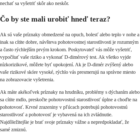
nechať sa vyšetriť skôr ako neskôr.
Čo by ste mali urobiť hneď teraz?
Ak sú vaše príznaky obmedzené na opuch, bolesť alebo teplo v nohe a
inak sa cítite dobre, návšteva pohotovostnej starostlivosti je rozumným
a často rýchlejším prvým krokom. Poskytovateľ vás môže vyšetriť,
vypočítať vaše riziko a vykonať D-dimérový test. Ak všetko vyjde
nízkorizikové, môžete byť upokojení. Ak je D-dimér zvýšený alebo
vaše rizikové skóre vysoké, rýchlo vás presmerujú na správne miesto
na zobrazovacie vyšetrenia.
Ak máte akékoľvek príznaky na hrudníku, problémy s dýchaním alebo
sa cítite mdlo, preskočte pohotovostnú starostlivosť úplne a choďte na
pohotovosť. Krvné zrazeniny v pľúcach potrebujú pohotovostnú
starostlivosť a pohotovosť je vybavená na ich zvládnutie.
Najdôležitejšie je brať svoje príznaky vážne a nepredpokladať, že
samé zmiznú.