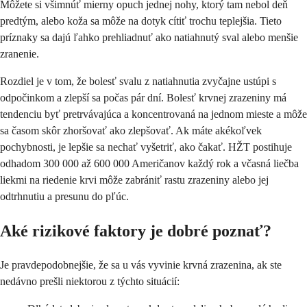
Môžete si všimnúť mierny opuch jednej nohy, ktorý tam nebol deň
predtým, alebo koža sa môže na dotyk cítiť trochu teplejšia. Tieto
príznaky sa dajú ľahko prehliadnuť ako natiahnutý sval alebo menšie
zranenie.
Rozdiel je v tom, že bolesť svalu z natiahnutia zvyčajne ustúpi s
odpočinkom a zlepší sa počas pár dní. Bolesť krvnej zrazeniny má
tendenciu byť pretrvávajúca a koncentrovaná na jednom mieste a môže
sa časom skôr zhoršovať ako zlepšovať. Ak máte akékoľvek
pochybnosti, je lepšie sa nechať vyšetriť, ako čakať. HŽT postihuje
odhadom 300 000 až 600 000 Američanov každý rok a včasná liečba
liekmi na riedenie krvi môže zabrániť rastu zrazeniny alebo jej
odtrhnutiu a presunu do pľúc.
Aké rizikové faktory je dobré poznať?
Je pravdepodobnejšie, že sa u vás vyvinie krvná zrazenina, ak ste
nedávno prešli niektorou z týchto situácií: