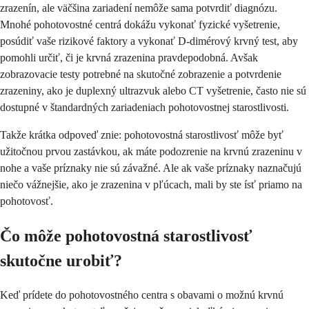
zrazenín, ale väčšina zariadení nemôže sama potvrdiť diagnózu.
Mnohé pohotovostné centrá dokážu vykonať fyzické vyšetrenie,
posúdiť vaše rizikové faktory a vykonať D-dimérový krvný test, aby
pomohli určiť, či je krvná zrazenina pravdepodobná. Avšak
zobrazovacie testy potrebné na skutočné zobrazenie a potvrdenie
zrazeniny, ako je duplexný ultrazvuk alebo CT vyšetrenie, často nie sú
dostupné v štandardných zariadeniach pohotovostnej starostlivosti.
Takže krátka odpoveď znie: pohotovostná starostlivosť môže byť
užitočnou prvou zastávkou, ak máte podozrenie na krvnú zrazeninu v
nohe a vaše príznaky nie sú závažné. Ale ak vaše príznaky naznačujú
niečo vážnejšie, ako je zrazenina v pľúcach, mali by ste ísť priamo na
pohotovosť.
Čo môže pohotovostná starostlivosť
skutočne urobiť?
Keď prídete do pohotovostného centra s obavami o možnú krvnú