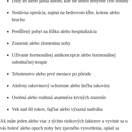
Dlhý let alebo jazda autom, kde ste sedeli nehybne celé hodiny
Nedávna operácia, najmä na bedrovom kĺbe, kolene alebo
bruchu
Predĺžený pobyt na lôžku alebo hospitalizácia
Zranenie alebo zlomenina nohy
Užívanie hormonálnej antikoncepcie alebo hormonálnej
substitučnej terapie
Tehotenstvo alebo prvé mesiace po pôrode
Aktívny rakovinový ochorenie alebo liečba rakoviny
Osobná alebo rodinná anamnéza krvných zrazenín
Vek nad 60 rokov, fajčiar alebo výrazná nadváha
Ak máte jeden alebo viac z týchto rizikových faktorov a vyvinie sa u
vás bolesť alebo opuch nohy bez zjavného vysvetlenia, oplatí sa