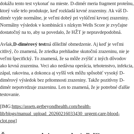
dokážu tento test vykonať na mieste. D-dimér meria fragment proteínu,
ktorý vaše telo produkuje, keď rozkladá krvné zrazeniny. Ak váš D-
dimér vyjde normálne, je veľmi dobrý pri vylúčení krvnej zrazeniny.
Normálny výsledok v kombinácii s nízkym Wells Score je zvyčajne
dostatočný na to, aby sa povedalo, že HŽT je nepravdepodobná.
Avšak,
D-dimérový test
má dôležité obmedzenie. Aj keď je veľmi
citlivý, čo znamená, že zriedka prehliadne skutočnú zrazeninu, nie je
veľmi špecifický. To znamená, že sa môže zvýšiť z iných dôvodov
ako krvná zrazenina. Veci ako nedávna operácia, tehotenstvo, infekcia,
zápal, rakovina, a dokonca aj vyšší vek môžu spôsobiť vysoký D-
dimérový výsledok bez prítomnosti zrazeniny. Takže pozitívny D-
dimér nepotvrdzuje zrazeninu. Len to znamená, že je potrebné ďalšie
testovanie.
[IMG:
https://assets.getbeyondhealth.com/health-
lib/blogs/manual_upload_20260216033430_urgent-care-blood-
clot.png
]