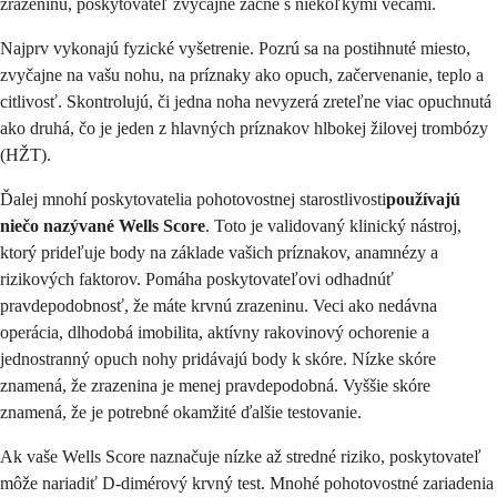
zrazeninu, poskytovateľ zvyčajne začne s niekoľkými vecami.
Najprv vykonajú fyzické vyšetrenie. Pozrú sa na postihnuté miesto,
zvyčajne na vašu nohu, na príznaky ako opuch, začervenanie, teplo a
citlivosť. Skontrolujú, či jedna noha nevyzerá zreteľne viac opuchnutá
ako druhá, čo je jeden z hlavných príznakov hlbokej žilovej trombózy
(HŽT).
Ďalej mnohí poskytovatelia pohotovostnej starostlivosti
používajú
niečo nazývané Wells Score
. Toto je validovaný klinický nástroj,
ktorý prideľuje body na základe vašich príznakov, anamnézy a
rizikových faktorov. Pomáha poskytovateľovi odhadnúť
pravdepodobnosť, že máte krvnú zrazeninu. Veci ako nedávna
operácia, dlhodobá imobilita, aktívny rakovinový ochorenie a
jednostranný opuch nohy pridávajú body k skóre. Nízke skóre
znamená, že zrazenina je menej pravdepodobná. Vyššie skóre
znamená, že je potrebné okamžité ďalšie testovanie.
Ak vaše Wells Score naznačuje nízke až stredné riziko, poskytovateľ
môže nariadiť D-dimérový krvný test. Mnohé pohotovostné zariadenia