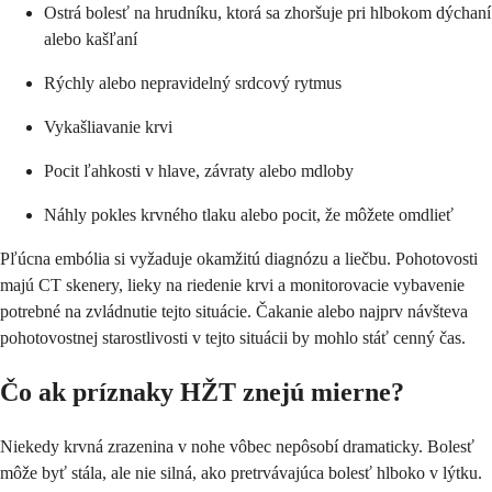
Ostrá bolesť na hrudníku, ktorá sa zhoršuje pri hlbokom dýchaní
alebo kašľaní
Rýchly alebo nepravidelný srdcový rytmus
Vykašliavanie krvi
Pocit ľahkosti v hlave, závraty alebo mdloby
Náhly pokles krvného tlaku alebo pocit, že môžete omdlieť
Pľúcna embólia si vyžaduje okamžitú diagnózu a liečbu. Pohotovosti
majú CT skenery, lieky na riedenie krvi a monitorovacie vybavenie
potrebné na zvládnutie tejto situácie. Čakanie alebo najprv návšteva
pohotovostnej starostlivosti v tejto situácii by mohlo stáť cenný čas.
Čo ak príznaky HŽT znejú mierne?
Niekedy krvná zrazenina v nohe vôbec nepôsobí dramaticky. Bolesť
môže byť stála, ale nie silná, ako pretrvávajúca bolesť hlboko v lýtku.