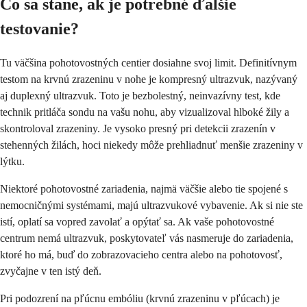
Čo sa stane, ak je potrebné ďalšie
testovanie?
Tu väčšina pohotovostných centier dosiahne svoj limit. Definitívnym
testom na krvnú zrazeninu v nohe je kompresný ultrazvuk, nazývaný
aj duplexný ultrazvuk. Toto je bezbolestný, neinvazívny test, kde
technik pritláča sondu na vašu nohu, aby vizualizoval hlboké žily a
skontroloval zrazeniny. Je vysoko presný pri detekcii zrazenín v
stehenných žilách, hoci niekedy môže prehliadnuť menšie zrazeniny v
lýtku.
Niektoré pohotovostné zariadenia, najmä väčšie alebo tie spojené s
nemocničnými systémami, majú ultrazvukové vybavenie. Ak si nie ste
istí, oplatí sa vopred zavolať a opýtať sa. Ak vaše pohotovostné
centrum nemá ultrazvuk, poskytovateľ vás nasmeruje do zariadenia,
ktoré ho má, buď do zobrazovacieho centra alebo na pohotovosť,
zvyčajne v ten istý deň.
Pri podozrení na pľúcnu embóliu (krvnú zrazeninu v pľúcach) je