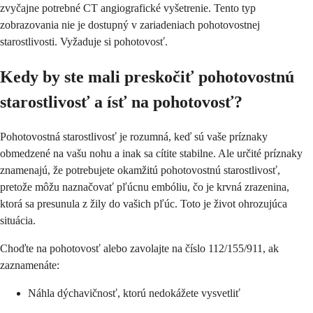
zvyčajne potrebné CT angiografické vyšetrenie. Tento typ
zobrazovania nie je dostupný v zariadeniach pohotovostnej
starostlivosti. Vyžaduje si pohotovosť.
Kedy by ste mali preskočiť pohotovostnú
starostlivosť a ísť na pohotovosť?
Pohotovostná starostlivosť je rozumná, keď sú vaše príznaky
obmedzené na vašu nohu a inak sa cítite stabilne. Ale určité príznaky
znamenajú, že potrebujete okamžitú pohotovostnú starostlivosť,
pretože môžu naznačovať pľúcnu embóliu, čo je krvná zrazenina,
ktorá sa presunula z žily do vašich pľúc. Toto je život ohrozujúca
situácia.
Choďte na pohotovosť alebo zavolajte na číslo 112/155/911, ak
zaznamenáte:
Náhla dýchavičnosť, ktorú nedokážete vysvetliť