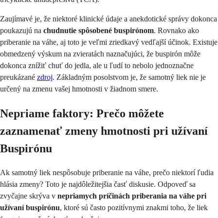
Zaujímavé je, že niektoré klinické údaje a anekdotické správy dokonca
poukazujú na
chudnutie spôsobené buspirónom
. Rovnako ako
priberanie na váhe, aj toto je veľmi zriedkavý vedľajší účinok. Existuje
obmedzený výskum na zvieratách naznačujúci, že buspirón môže
dokonca znížiť chuť do jedla, ale u ľudí to nebolo jednoznačne
preukázané
zdroj
. Základným posolstvom je, že samotný liek nie je
určený na zmenu vašej hmotnosti v žiadnom smere.
Nepriame faktory: Prečo môžete
zaznamenať zmeny hmotnosti pri užívaní
Buspirónu
Ak samotný liek nespôsobuje priberanie na váhe, prečo niektorí ľudia
hlásia zmeny? Toto je najdôležitejšia časť diskusie. Odpoveď sa
zvyčajne skrýva v
nepriamych príčinách priberania na váhe pri
užívaní buspirónu
, ktoré sú často pozitívnymi znakmi toho, že liek