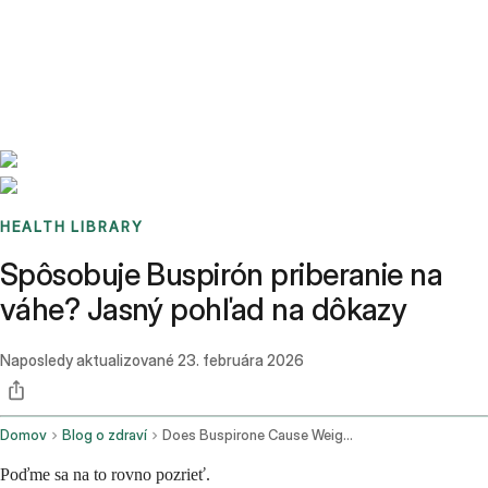
Benchmarks
Stories
FAQ
Sign up / Log in
HEALTH LIBRARY
Spôsobuje Buspirón priberanie na
váhe? Jasný pohľad na dôkazy
Naposledy aktualizované
23. februára 2026
Domov
Blog o zdraví
Does Buspirone Cause Weight Gain
Poďme sa na to rovno pozrieť.