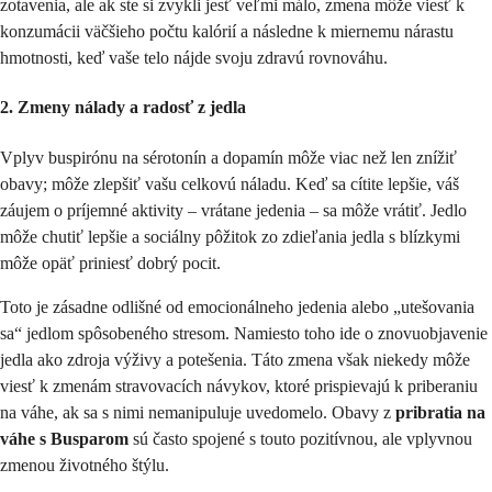
zotavenia, ale ak ste si zvykli jesť veľmi málo, zmena môže viesť k
konzumácii väčšieho počtu kalórií a následne k miernemu nárastu
hmotnosti, keď vaše telo nájde svoju zdravú rovnováhu.
2. Zmeny nálady a radosť z jedla
Vplyv buspirónu na sérotonín a dopamín môže viac než len znížiť
obavy; môže zlepšiť vašu celkovú náladu. Keď sa cítite lepšie, váš
záujem o príjemné aktivity – vrátane jedenia – sa môže vrátiť. Jedlo
môže chutiť lepšie a sociálny pôžitok zo zdieľania jedla s blízkymi
môže opäť priniesť dobrý pocit.
Toto je zásadne odlišné od emocionálneho jedenia alebo „utešovania
sa“ jedlom spôsobeného stresom. Namiesto toho ide o znovuobjavenie
jedla ako zdroja výživy a potešenia. Táto zmena však niekedy môže
viesť k zmenám stravovacích návykov, ktoré prispievajú k priberaniu
na váhe, ak sa s nimi nemanipuluje uvedomelo. Obavy z
pribratia na
váhe s Busparom
sú často spojené s touto pozitívnou, ale vplyvnou
zmenou životného štýlu.