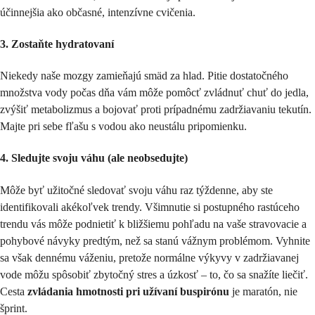
účinnejšia ako občasné, intenzívne cvičenia.
3. Zostaňte hydratovaní
Niekedy naše mozgy zamieňajú smäd za hlad. Pitie dostatočného
množstva vody počas dňa vám môže pomôcť zvládnuť chuť do jedla,
zvýšiť metabolizmus a bojovať proti prípadnému zadržiavaniu tekutín.
Majte pri sebe fľašu s vodou ako neustálu pripomienku.
4. Sledujte svoju váhu (ale neobsedujte)
Môže byť užitočné sledovať svoju váhu raz týždenne, aby ste
identifikovali akékoľvek trendy. Všimnutie si postupného rastúceho
trendu vás môže podnietiť k bližšiemu pohľadu na vaše stravovacie a
pohybové návyky predtým, než sa stanú vážnym problémom. Vyhnite
sa však dennému váženiu, pretože normálne výkyvy v zadržiavanej
vode môžu spôsobiť zbytočný stres a úzkosť – to, čo sa snažíte liečiť.
Cesta
zvládania hmotnosti pri užívaní buspirónu
je maratón, nie
šprint.