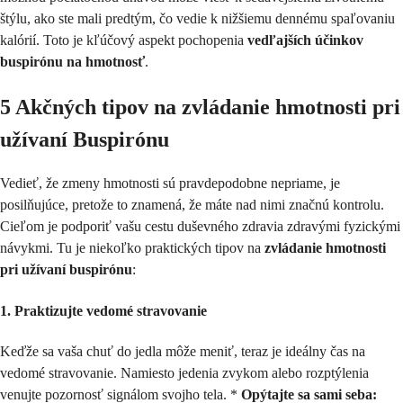
štýlu, ako ste mali predtým, čo vedie k nižšiemu dennému spaľovaniu
kalórií. Toto je kľúčový aspekt pochopenia
vedľajších účinkov
buspirónu na hmotnosť
.
5 Akčných tipov na zvládanie hmotnosti pri
užívaní Buspirónu
Vedieť, že zmeny hmotnosti sú pravdepodobne nepriame, je
posilňujúce, pretože to znamená, že máte nad nimi značnú kontrolu.
Cieľom je podporiť vašu cestu duševného zdravia zdravými fyzickými
návykmi. Tu je niekoľko praktických tipov na
zvládanie hmotnosti
pri užívaní buspirónu
:
1. Praktizujte vedomé stravovanie
Keďže sa vaša chuť do jedla môže meniť, teraz je ideálny čas na
vedomé stravovanie. Namiesto jedenia zvykom alebo rozptýlenia
venujte pozornosť signálom svojho tela. *
Opýtajte sa sami seba: