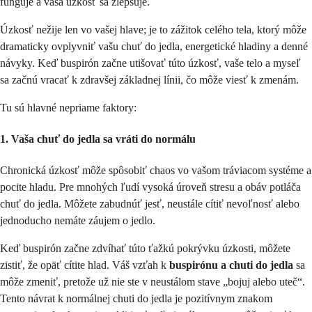
funguje a vaša úzkosť sa zlepšuje.
Úzkosť nežije len vo vašej hlave; je to zážitok celého tela, ktorý môže
dramaticky ovplyvniť vašu chuť do jedla, energetické hladiny a denné
návyky. Keď buspirón začne utišovať túto úzkosť, vaše telo a myseľ
sa začnú vracať k zdravšej základnej línii, čo môže viesť k zmenám.
Tu sú hlavné nepriame faktory:
1. Vaša chuť do jedla sa vráti do normálu
Chronická úzkosť môže spôsobiť chaos vo vašom tráviacom systéme a
pocite hladu. Pre mnohých ľudí vysoká úroveň stresu a obáv potláča
chuť do jedla. Môžete zabudnúť jesť, neustále cítiť nevoľnosť alebo
jednoducho nemáte záujem o jedlo.
Keď buspirón začne zdvíhať túto ťažkú pokrývku úzkosti, môžete
zistiť, že opäť cítite hlad. Váš vzťah k
buspirónu a chuti do jedla
sa
môže zmeniť, pretože už nie ste v neustálom stave „bojuj alebo uteč“.
Tento návrat k normálnej chuti do jedla je pozitívnym znakom