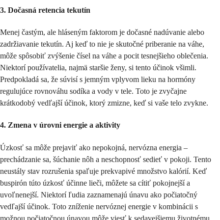
3. Dočasná retencia tekutín
Menej častým, ale hláseným faktorom je dočasné nadúvanie alebo
zadržiavanie tekutín. Aj keď to nie je skutočné priberanie na váhe,
môže spôsobiť zvýšenie čísel na váhe a pocit tesnejšieho oblečenia.
Niektorí používatelia, najmä staršie ženy, si tento účinok všimli.
Predpokladá sa, že súvisí s jemným vplyvom lieku na hormóny
regulujúce rovnováhu sodíka a vody v tele. Toto je zvyčajne
krátkodobý vedľajší účinok, ktorý zmizne, keď si vaše telo zvykne.
4. Zmena v úrovni energie a aktivity
Úzkosť sa môže prejaviť ako nepokojná, nervózna energia –
prechádzanie sa, šúchanie nôh a neschopnosť sedieť v pokoji. Tento
neustály stav rozrušenia spaľuje prekvapivé množstvo kalórií. Keď
buspirón túto úzkosť účinne lieči, môžete sa cítiť pokojnejší a
uvoľnenejší. Niektorí ľudia zaznamenajú únavu ako počiatočný
vedľajší účinok. Toto zníženie nervóznej energie v kombinácii s
možnou počiatočnou únavou môže viesť k sedavejšiemu životnému