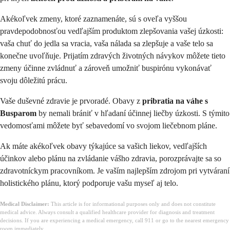
Akékoľvek zmeny, ktoré zaznamenáte, sú s oveľa vyššou
pravdepodobnosťou vedľajším produktom zlepšovania vašej úzkosti:
vaša chuť do jedla sa vracia, vaša nálada sa zlepšuje a vaše telo sa
konečne uvoľňuje. Prijatím zdravých životných návykov môžete tieto
zmeny účinne zvládnuť a zároveň umožniť buspirónu vykonávať
svoju dôležitú prácu.
Vaše duševné zdravie je prvoradé. Obavy z
pribratia na váhe s
Busparom
by nemali brániť v hľadaní účinnej liečby úzkosti. S týmito
vedomosťami môžete byť sebavedomí vo svojom liečebnom pláne.
Ak máte akékoľvek obavy týkajúce sa vašich liekov, vedľajších
účinkov alebo plánu na zvládanie vášho zdravia, porozprávajte sa so
zdravotníckym pracovníkom. Je vaším najlepším zdrojom pri vytváraní
holistického plánu, ktorý podporuje vašu myseľ aj telo.
Medical Disclaimer:
This article is for informational purposes only and does not constitute
medical advice. Always consult a qualified healthcare provider for diagnosis and treatment
decisions. If you are experiencing a medical emergency, call 911 or go to the nearest emergency
room immediately.