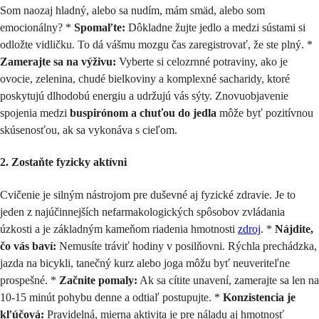
Som naozaj hladný, alebo sa nudím, mám smäd, alebo som
emocionálny? *
Spomaľte:
Dôkladne žujte jedlo a medzi sústami si
odložte vidličku. To dá vášmu mozgu čas zaregistrovať, že ste plný. *
Zamerajte sa na výživu:
Vyberte si celozrnné potraviny, ako je
ovocie, zelenina, chudé bielkoviny a komplexné sacharidy, ktoré
poskytujú dlhodobú energiu a udržujú vás sýty. Znovuobjavenie
spojenia medzi
buspirónom a chuťou do jedla
môže byť pozitívnou
skúsenosťou, ak sa vykonáva s cieľom.
2. Zostaňte fyzicky aktívni
Cvičenie je silným nástrojom pre duševné aj fyzické zdravie. Je to
jeden z najúčinnejších nefarmakologických spôsobov zvládania
úzkosti a je základným kameňom riadenia hmotnosti
zdroj
. *
Nájdite,
čo vás baví:
Nemusíte tráviť hodiny v posilňovni. Rýchla prechádzka,
jazda na bicykli, tanečný kurz alebo joga môžu byť neuveriteľne
prospešné. *
Začnite pomaly:
Ak sa cítite unavení, zamerajte sa len na
10-15 minút pohybu denne a odtiaľ postupujte. *
Konzistencia je
kľúčová:
Pravidelná, mierna aktivita je pre náladu aj hmotnosť