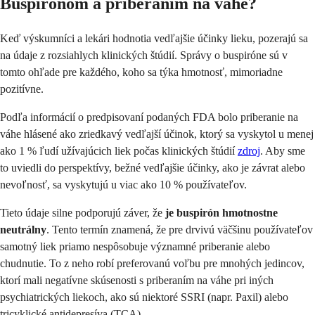
Buspirónom a priberaním na váhe?
Keď výskumníci a lekári hodnotia vedľajšie účinky lieku, pozerajú sa
na údaje z rozsiahlych klinických štúdií. Správy o buspiróne sú v
tomto ohľade pre každého, koho sa týka hmotnosť, mimoriadne
pozitívne.
Podľa informácií o predpisovaní podaných FDA bolo priberanie na
váhe hlásené ako zriedkavý vedľajší účinok, ktorý sa vyskytol u menej
ako 1 % ľudí užívajúcich liek počas klinických štúdií
zdroj
. Aby sme
to uviedli do perspektívy, bežné vedľajšie účinky, ako je závrat alebo
nevoľnosť, sa vyskytujú u viac ako 10 % používateľov.
Tieto údaje silne podporujú záver, že
je buspirón hmotnostne
neutrálny
. Tento termín znamená, že pre drvivú väčšinu používateľov
samotný liek priamo nespôsobuje významné priberanie alebo
chudnutie. To z neho robí preferovanú voľbu pre mnohých jedincov,
ktorí mali negatívne skúsenosti s priberaním na váhe pri iných
psychiatrických liekoch, ako sú niektoré SSRI (napr. Paxil) alebo
tricyklické antidepresíva (TCA).