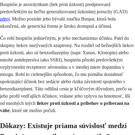
Buspirón je anxiolytikum (liek proti úzkosti) predpisovaný
predovšetkým na liečbu generalizovanej úzkostnej poruchy (GAD)
zdroj
. Možno poznáte jeho bývalú značku Buspar, ktorá bola
ukončená, ale generická forma je široko dostupná a účinná.
Čo robí buspirón jedinečným, je jeho mechanizmus účinku. Patrí do
skupiny liekov nazývaných azapirony. Na rozdiel od bežnejších liekov
proti úzkosti, ako sú benzodiazepíny (napr. Xanax, Klonopin) alebo
mnohé antidepresíva (ako SSRI), buspirón pôsobí predovšetkým
ovplyvnením receptorov sérotonínu a v menšej miere dopamínu v
mozgu. Robí to cielenejším spôsobom, čo mu pomáha dosiahnuť
upokojujúci účinok bez sedácie alebo rizika závislosti spojeného s
benzodiazepínmi. Táto odlišná cesta je kľúčovým dôvodom, prečo sa
jeho profil vedľajších účinkov, vrátane jeho vplyvu na hmotnosť, líši
od mnohých iných
liekov proti úzkosti a príbehov o priberaní na
váhe
, ktoré ste možno počuli.
Dôkazy: Existuje priama súvislosť medzi