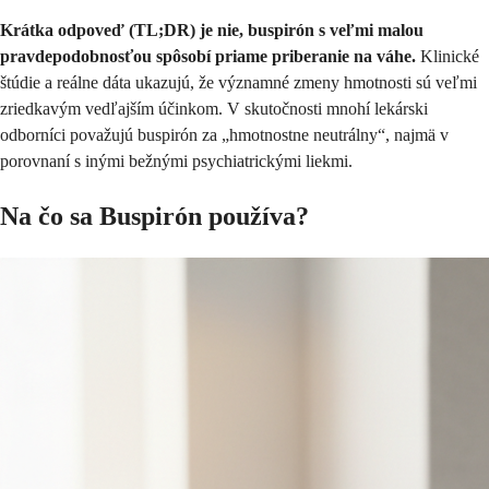
Krátka odpoveď (TL;DR) je nie, buspirón s veľmi malou
pravdepodobnosťou spôsobí priame priberanie na váhe.
Klinické
štúdie a reálne dáta ukazujú, že významné zmeny hmotnosti sú veľmi
zriedkavým vedľajším účinkom. V skutočnosti mnohí lekárski
odborníci považujú buspirón za „hmotnostne neutrálny“, najmä v
porovnaní s inými bežnými psychiatrickými liekmi.
Na čo sa Buspirón používa?