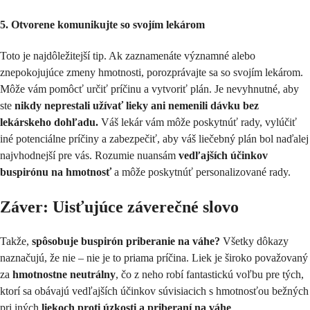
5. Otvorene komunikujte so svojím lekárom
Toto je najdôležitejší tip. Ak zaznamenáte významné alebo
znepokojujúce zmeny hmotnosti, porozprávajte sa so svojím lekárom.
Môže vám pomôcť určiť príčinu a vytvoriť plán. Je nevyhnutné, aby
ste
nikdy neprestali užívať lieky ani nemenili dávku bez
lekárskeho dohľadu.
Váš lekár vám môže poskytnúť rady, vylúčiť
iné potenciálne príčiny a zabezpečiť, aby váš liečebný plán bol naďalej
najvhodnejší pre vás. Rozumie nuansám
vedľajších účinkov
buspirónu na hmotnosť
a môže poskytnúť personalizované rady.
Záver: Uisťujúce záverečné slovo
Takže,
spôsobuje buspirón priberanie na váhe?
Všetky dôkazy
naznačujú, že nie – nie je to priama príčina. Liek je široko považovaný
za
hmotnostne neutrálny
, čo z neho robí fantastickú voľbu pre tých,
ktorí sa obávajú vedľajších účinkov súvisiacich s hmotnosťou bežných
pri iných
liekoch proti úzkosti a priberaní na váhe
.