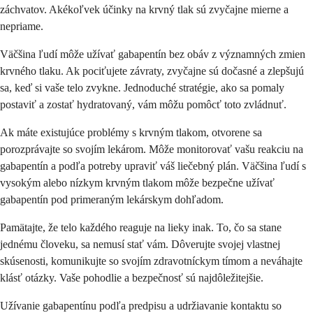
záchvatov. Akékoľvek účinky na krvný tlak sú zvyčajne mierne a
nepriame.
Väčšina ľudí môže užívať gabapentín bez obáv z významných zmien
krvného tlaku. Ak pociťujete závraty, zvyčajne sú dočasné a zlepšujú
sa, keď si vaše telo zvykne. Jednoduché stratégie, ako sa pomaly
postaviť a zostať hydratovaný, vám môžu pomôcť toto zvládnuť.
Ak máte existujúce problémy s krvným tlakom, otvorene sa
porozprávajte so svojím lekárom. Môže monitorovať vašu reakciu na
gabapentín a podľa potreby upraviť váš liečebný plán. Väčšina ľudí s
vysokým alebo nízkym krvným tlakom môže bezpečne užívať
gabapentín pod primeraným lekárskym dohľadom.
Pamätajte, že telo každého reaguje na lieky inak. To, čo sa stane
jednému človeku, sa nemusí stať vám. Dôverujte svojej vlastnej
skúsenosti, komunikujte so svojím zdravotníckym tímom a neváhajte
klásť otázky. Vaše pohodlie a bezpečnosť sú najdôležitejšie.
Užívanie gabapentínu podľa predpisu a udržiavanie kontaktu so