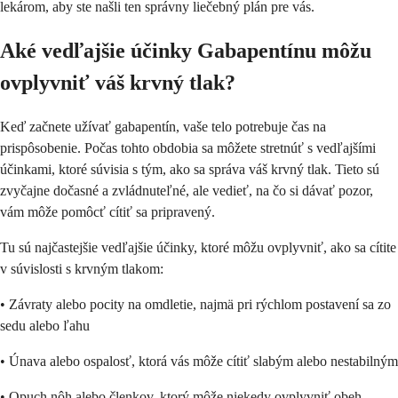
lekárom, aby ste našli ten správny liečebný plán pre vás.
Aké vedľajšie účinky Gabapentínu môžu
ovplyvniť váš krvný tlak?
Keď začnete užívať gabapentín, vaše telo potrebuje čas na
prispôsobenie. Počas tohto obdobia sa môžete stretnúť s vedľajšími
účinkami, ktoré súvisia s tým, ako sa správa váš krvný tlak. Tieto sú
zvyčajne dočasné a zvládnuteľné, ale vedieť, na čo si dávať pozor,
vám môže pomôcť cítiť sa pripravený.
Tu sú najčastejšie vedľajšie účinky, ktoré môžu ovplyvniť, ako sa cítite
v súvislosti s krvným tlakom:
• Závraty alebo pocity na omdletie, najmä pri rýchlom postavení sa zo
sedu alebo ľahu
• Únava alebo ospalosť, ktorá vás môže cítiť slabým alebo nestabilným
• Opuch nôh alebo členkov, ktorý môže niekedy ovplyvniť obeh