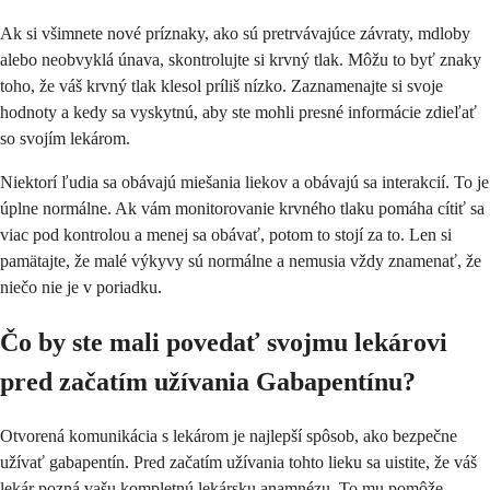
Ak si všimnete nové príznaky, ako sú pretrvávajúce závraty, mdloby
alebo neobvyklá únava, skontrolujte si krvný tlak. Môžu to byť znaky
toho, že váš krvný tlak klesol príliš nízko. Zaznamenajte si svoje
hodnoty a kedy sa vyskytnú, aby ste mohli presné informácie zdieľať
so svojím lekárom.
Niektorí ľudia sa obávajú miešania liekov a obávajú sa interakcií. To je
úplne normálne. Ak vám monitorovanie krvného tlaku pomáha cítiť sa
viac pod kontrolou a menej sa obávať, potom to stojí za to. Len si
pamätajte, že malé výkyvy sú normálne a nemusia vždy znamenať, že
niečo nie je v poriadku.
Čo by ste mali povedať svojmu lekárovi
pred začatím užívania Gabapentínu?
Otvorená komunikácia s lekárom je najlepší spôsob, ako bezpečne
užívať gabapentín. Pred začatím užívania tohto lieku sa uistite, že váš
lekár pozná vašu kompletnú lekársku anamnézu. To mu pomôže