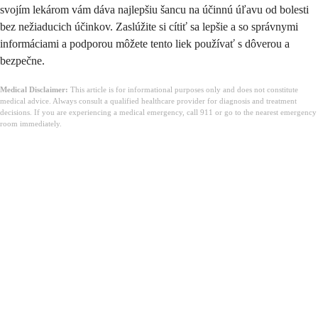
svojím lekárom vám dáva najlepšiu šancu na účinnú úľavu od bolesti
bez nežiaducich účinkov. Zaslúžite si cítiť sa lepšie a so správnymi
informáciami a podporou môžete tento liek používať s dôverou a
bezpečne.
Medical Disclaimer:
This article is for informational purposes only and does not constitute
medical advice. Always consult a qualified healthcare provider for diagnosis and treatment
decisions. If you are experiencing a medical emergency, call 911 or go to the nearest emergency
room immediately.