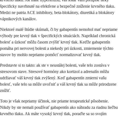
špecificky navrhnuté na efektívne a bezpečné zníženie krvného tlaku.
Medzi ne patria ACE inhibítory, beta-blokátory, diuretiká a blokátory
vápnikových kanálov.
Niektoré malé štúdie skúmali, či by gabapentín nemohol mať nepriame
výhody pre krvný tlak v špecifických situáciách. Napríklad chronická
bolesť a úzkosť môžu časom zvýšiť krvný tlak. Keďže gabapentín
pomáha pri nervovej bolesti a niekedy pri úzkosti, zmiernenie týchto
stavov by mohlo nepriamo pomôcť normalizovať krvný tlak.
Predstavte si to takto: ak ste v neustálej bolesti, vaše telo zostáva v
stresovom stave. Stresové hormóny ako kortizol a adrenalín môžu
udržiavať váš krvný tlak zvýšený. Keď gabapentín zmierni vašu
bolesť, vaše telo sa môže uvoľniť a váš krvný tlak sa môže prirodzene
znížiť.
Toto je však nepriamy účinok, nie priame terapeutické pôsobenie.
Nikdy by ste nemali používať gabapentín ako náhradu za riadnu liečbu
krvného tlaku. Ak máte vysoký krvný tlak, poraďte sa so svojím