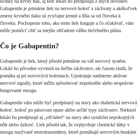
účinky na krvný tlak, aj keď lekári ho predpisujú z iných dôvodov.
Gabapentín je primárne liek na nervovú bolesť a záchvaty a akékoľvek
zmeny krvného tlaku sú zvyčajne jemné a líšia sa od človeka k
človeku. Pochopenie toho, ako tento liek funguje a čo očakávať, vám
môže pomôcť cítiť sa istejšie ohľadom vášho liečebného plánu.
Čo je Gabapentín?
Gabapentín je liek, ktorý pôsobí primárne na váš nervový systém.
Lekári ho pôvodne vyvinuli na liečbu záchvatov, ale časom zistili, že
pomáha aj pri nervových bolestiach. Upokojuje nadmerne aktívne
nervové signály, ktoré môžu spôsobovať nepohodlie alebo nesprávne
fungovanie mozgu.
Gabapentín vám môže byť predpísaný na stavy ako diabetická nervová
bolesť, bolesť po pásovom opare alebo určité typy záchvatov. Niektorí
lekári ho predpisujú aj „off-label“ na stavy ako syndróm nepokojných
nôh alebo úzkosť. Liek pôsobí tak, že ovplyvňuje chemické látky v
mozgu nazývané neurotransmitery, ktoré pomáhajú nervovým bunkám