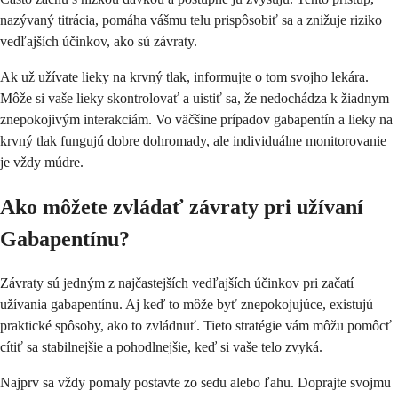
nazývaný titrácia, pomáha vášmu telu prispôsobiť sa a znižuje riziko
vedľajších účinkov, ako sú závraty.
Ak už užívate lieky na krvný tlak, informujte o tom svojho lekára.
Môže si vaše lieky skontrolovať a uistiť sa, že nedochádza k žiadnym
znepokojivým interakciám. Vo väčšine prípadov gabapentín a lieky na
krvný tlak fungujú dobre dohromady, ale individuálne monitorovanie
je vždy múdre.
Ako môžete zvládať závraty pri užívaní
Gabapentínu?
Závraty sú jedným z najčastejších vedľajších účinkov pri začatí
užívania gabapentínu. Aj keď to môže byť znepokojujúce, existujú
praktické spôsoby, ako to zvládnuť. Tieto stratégie vám môžu pomôcť
cítiť sa stabilnejšie a pohodlnejšie, keď si vaše telo zvyká.
Najprv sa vždy pomaly postavte zo sedu alebo ľahu. Doprajte svojmu