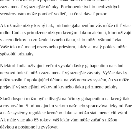
zaznamenať výraznejšie účinky. Pochopenie týchto neobvyklých
scenárov vám môže pomôcť vedieť, na čo si dávať pozor.
Ak už máte nízky krvný tlak, pridanie gabapentínu vás môže cítiť viac
mdlo. Ľudia s prirodzene nízkym krvným tlakom alebo tí, ktorí užívajú
viacero liekov na zníženie krvného tlaku, si to môžu všimnúť viac.
Vaše telo má menej rezervného priestoru, takže aj malý pokles môže
spôsobiť príznaky.
Niektorí ľudia užívajúci veľmi vysoké dávky gabapentínu na silnú
nervovú bolesť môžu zaznamenať výraznejšie závraty. Vyššie dávky
môžu zosilniť upokojujúci účinok na váš nervový systém, čo sa môže
prejaviť výraznejšími výkyvmi krvného tlaku pri zmene polohy.
Starší dospelí môžu byť citlivejší na účinky gabapentínu na krvný tlak
a rovnováhu. S pribúdajúcim vekom naše telo spracováva lieky odlišne
a naše systémy regulácie krvného tlaku sa môžu stať menej citlivými.
Ak máte viac ako 65 rokov, váš lekár vám môže začať s nižšou
dávkou a postupne ju zvyšovať.