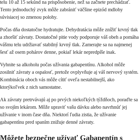
telu 10 až 15 sekúnd na prispôsobenie, než sa začnete prechádzať.
Tento jednoduchý zvyk môže zabrániť väčšine epizód mdloby
súvisiacej so zmenou polohy.
Počas dňa dostatočne hydratujte. Dehydratácia môže znížiť krvný tlak
a zhoršiť závraty. Dostatočné pitie vody podporuje váš obeh a pomáha
vášmu telu udržiavať stabilný krvný tlak. Zamerajte sa na najmenej
šesť až osem pohárov denne, pokiaľ lekár nepredpíše inak.
Vyhnite sa alkoholu počas užívania gabapentínu. Alkohol môže
zosilniť závraty a ospalosť, pretože ovplyvňuje aj váš nervový systém.
Kombinácia oboch vás môže cítiť oveľa nestabilnejší, ako
ktorýkoľvek z nich samostatne.
Ak závraty pretrvávajú aj po prvých niekoľkých týždňoch, poraďte sa
so svojím lekárom. Môže upraviť vašu dávku alebo navrhnúť jej
užívanie v inom čase dňa. Niektorí ľudia zistia, že užívanie
gabapentínu pred spaním znižuje denné závraty.
Môžete bezpečne užívať Gabapentín s