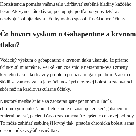
Konzistencia pomáha vášmu telu udržiavať stabilné hladiny každého
lieku. Ak vynecháte dávku, postupujte podľa pokynov lekára a
nezdvojnásobujte dávku, čo by mohlo spôsobiť nežiaduce účinky.
Čo hovorí výskum o Gabapentíne a krvnom
tlaku?
Vedecký výskum o gabapentíne a krvnom tlaku ukazuje, že priame
účinky sú minimálne. Veľké klinické štúdie neidentifikovali zmeny
krvného tlaku ako hlavný problém pri užívaní gabapentínu. Väčšina
štúdií sa zameriava na jeho účinnosť pri nervovej bolesti a záchvatoch,
skôr než na kardiovaskulárne účinky.
Niektoré menšie štúdie sa zaoberali gabapentínom u ľudí s
chronickými bolesťami. Tieto štúdie naznačujú, že keď gabapentín
zmierni bolesť, pacienti často zaznamenajú zlepšenie celkovej pohody.
To môže zahŕňať stabilnejší krvný tlak, pretože chronická bolesť sama
o sebe môže zvýšiť krvný tlak.