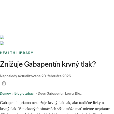
Benchmarks
Stories
FAQ
Sign up / Log in
HEALTH LIBRARY
Znižuje Gabapentín krvný tlak?
Naposledy aktualizované
23. februára 2026
Domov
Blog o zdraví
Does Gabapentin Lower Blood Pressure
Gabapentín priamo neznižuje krvný tlak tak, ako tradičné lieky na
krvný tlak. V niektorých situáciách však môže mať mierne nepriame