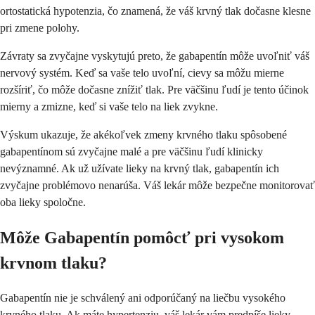
ortostatická hypotenzia, čo znamená, že váš krvný tlak dočasne klesne
pri zmene polohy.
Závraty sa zvyčajne vyskytujú preto, že gabapentín môže uvoľniť váš
nervový systém. Keď sa vaše telo uvoľní, cievy sa môžu mierne
rozšíriť, čo môže dočasne znížiť tlak. Pre väčšinu ľudí je tento účinok
mierny a zmizne, keď si vaše telo na liek zvykne.
Výskum ukazuje, že akékoľvek zmeny krvného tlaku spôsobené
gabapentínom sú zvyčajne malé a pre väčšinu ľudí klinicky
nevýznamné. Ak už užívate lieky na krvný tlak, gabapentín ich
zvyčajne problémovo nenarúša. Váš lekár môže bezpečne monitorovať
oba lieky spoločne.
Môže Gabapentín pomôcť pri vysokom
krvnom tlaku?
Gabapentín nie je schválený ani odporúčaný na liečbu vysokého
krvného tlaku. Ak máte hypertenziu, váš lekár vám predpíše lieky