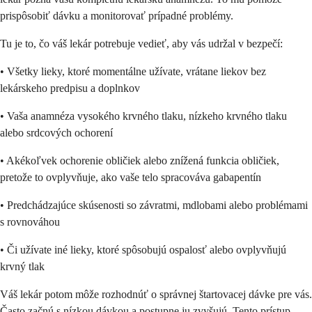
prispôsobiť dávku a monitorovať prípadné problémy.
Tu je to, čo váš lekár potrebuje vedieť, aby vás udržal v bezpečí:
• Všetky lieky, ktoré momentálne užívate, vrátane liekov bez
lekárskeho predpisu a doplnkov
• Vaša anamnéza vysokého krvného tlaku, nízkeho krvného tlaku
alebo srdcových ochorení
• Akékoľvek ochorenie obličiek alebo znížená funkcia obličiek,
pretože to ovplyvňuje, ako vaše telo spracováva gabapentín
• Predchádzajúce skúsenosti so závratmi, mdlobami alebo problémami
s rovnováhou
• Či užívate iné lieky, ktoré spôsobujú ospalosť alebo ovplyvňujú
krvný tlak
Váš lekár potom môže rozhodnúť o správnej štartovacej dávke pre vás.
Často začnú s nízkou dávkou a postupne ju zvyšujú. Tento prístup,