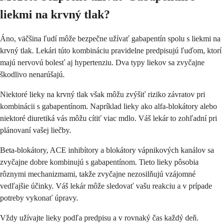
liekmi na krvný tlak?
Áno, väčšina ľudí môže bezpečne užívať gabapentín spolu s liekmi na
krvný tlak. Lekári túto kombináciu pravidelne predpisujú ľuďom, ktorí
majú nervovú bolesť aj hypertenziu. Dva typy liekov sa zvyčajne
škodlivo nenarúšajú.
Niektoré lieky na krvný tlak však môžu zvýšiť riziko závratov pri
kombinácii s gabapentínom. Napríklad lieky ako alfa-blokátory alebo
niektoré diuretiká vás môžu cítiť viac mdlo. Váš lekár to zohľadní pri
plánovaní vašej liečby.
Beta-blokátory, ACE inhibítory a blokátory vápnikových kanálov sa
zvyčajne dobre kombinujú s gabapentínom. Tieto lieky pôsobia
rôznymi mechanizmami, takže zvyčajne nezosilňujú vzájomné
vedľajšie účinky. Váš lekár môže sledovať vašu reakciu a v prípade
potreby vykonať úpravy.
Vždy užívajte lieky podľa predpisu a v rovnaký čas každý deň.