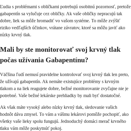
Ľudia s problémami s obličkami potrebujú osobitnú pozornosť, pretože
gabapentín sa vylučuje cez obličky. Ak vaše obličky nepracujú tak
dobre, liek sa môže hromadiť vo vašom systéme. To môže zvýšiť
riziko vedľajších účinkov, vrátane závratov, ktoré sa môžu javiť ako
nízky krvný tlak.
Mali by ste monitorovať svoj krvný tlak
počas užívania Gabapentínu?
Väčšina ľudí nemusí pravidelne kontrolovať svoj krvný tlak len preto,
že užívajú gabapentín. Ak nemáte existujúce problémy s krvným
tlakom a na liek reagujete dobre, bežné monitorovanie zvyčajne nie je
potrebné. Vaše bežné lekárske prehliadky by mali byť dostatočné.
Ak však máte vysoký alebo nízky krvný tlak, sledovanie vašich
hodnôt dáva zmysel. To vám a vášmu lekárovi pomôže pochopiť, ako
všetky vaše lieky spolu fungujú. Jednoduchý domáci merač krvného
tlaku vám môže poskytnúť pokoj.