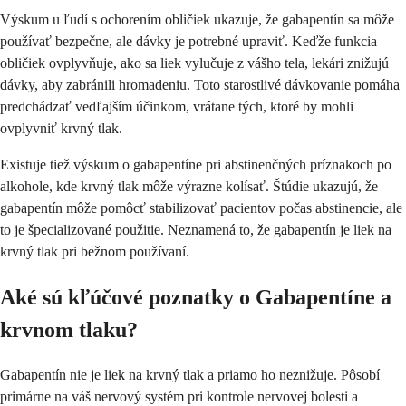
Výskum u ľudí s ochorením obličiek ukazuje, že gabapentín sa môže
používať bezpečne, ale dávky je potrebné upraviť. Keďže funkcia
obličiek ovplyvňuje, ako sa liek vylučuje z vášho tela, lekári znižujú
dávky, aby zabránili hromadeniu. Toto starostlivé dávkovanie pomáha
predchádzať vedľajším účinkom, vrátane tých, ktoré by mohli
ovplyvniť krvný tlak.
Existuje tiež výskum o gabapentíne pri abstinenčných príznakoch po
alkohole, kde krvný tlak môže výrazne kolísať. Štúdie ukazujú, že
gabapentín môže pomôcť stabilizovať pacientov počas abstinencie, ale
to je špecializované použitie. Neznamená to, že gabapentín je liek na
krvný tlak pri bežnom používaní.
Aké sú kľúčové poznatky o Gabapentíne a
krvnom tlaku?
Gabapentín nie je liek na krvný tlak a priamo ho neznižuje. Pôsobí
primárne na váš nervový systém pri kontrole nervovej bolesti a