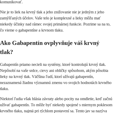
komunikovať.
Nie je to liek na krvný tlak a jeho znižovanie nie je jedným z jeho
zamýšľaných účelov. Vaše telo je komplexné a lieky môžu mať
niekedy účinky nad rámec svojej primárnej funkcie. Pozrime sa na to,
čo vieme o gabapentíne a krvnom tlaku.
Ako Gabapentín ovplyvňuje váš krvný
tlak?
Gabapentín priamo necieli na systémy, ktoré kontrolujú krvný tlak.
Nepôsobí na vaše srdce, cievy ani obličky spôsobom, akým pôsobia
lieky na krvný tlak. Väčšina ľudí, ktorí užívajú gabapentín,
nezaznamená žiadnu významnú zmenu vo svojich hodnotách krvného
tlaku.
Niektorí ľudia však hlásia závraty alebo pocity na omdletie, keď začnú
užívať gabapentín. To môže byť niekedy spojené s miernym poklesom
krvného tlaku, najmä pri rýchlom postavení sa. Tento jav sa nazýva