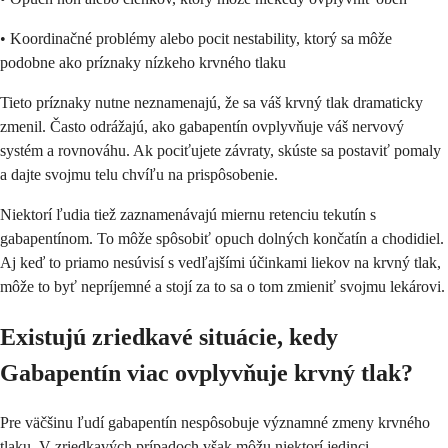
• Koordinačné problémy alebo pocit nestability, ktorý sa môže
podobne ako príznaky nízkeho krvného tlaku
Tieto príznaky nutne neznamenajú, že sa váš krvný tlak dramaticky
zmenil. Často odrážajú, ako gabapentín ovplyvňuje váš nervový
systém a rovnováhu. Ak pociťujete závraty, skúste sa postaviť pomaly
a dajte svojmu telu chvíľu na prispôsobenie.
Niektorí ľudia tiež zaznamenávajú miernu retenciu tekutín s
gabapentínom. To môže spôsobiť opuch dolných končatín a chodidiel.
Aj keď to priamo nesúvisí s vedľajšími účinkami liekov na krvný tlak,
môže to byť nepríjemné a stojí za to sa o tom zmieniť svojmu lekárovi.
Existujú zriedkavé situácie, kedy
Gabapentín viac ovplyvňuje krvný tlak?
Pre väčšinu ľudí gabapentín nespôsobuje významné zmeny krvného
tlaku. V zriedkavých prípadoch však môžu niektorí jedinci