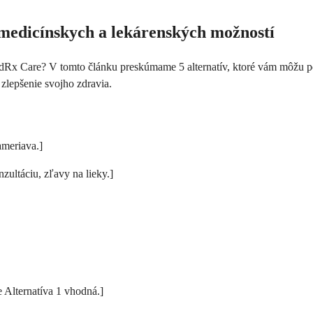
emedicínskych a lekárenských možností
Rx Care? V tomto článku preskúmame 5 alternatív, ktoré vám môžu pomô
zlepšenie svojho zdravia.
ameriava.]
zultáciu, zľavy na lieky.]
e Alternatíva 1 vhodná.]