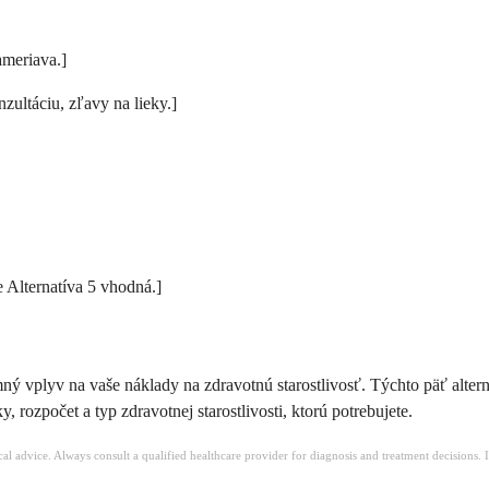
ameriava.]
zultáciu, zľavy na lieky.]
e Alternatíva 5 vhodná.]
ný vplyv na vaše náklady na zdravotnú starostlivosť. Týchto päť alt
 rozpočet a typ zdravotnej starostlivosti, ktorú potrebujete.
ical advice. Always consult a qualified healthcare provider for diagnosis and treatment decisions