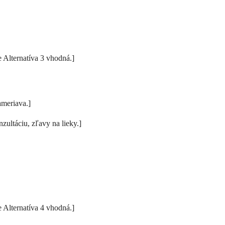
e Alternatíva 3 vhodná.]
ameriava.]
zultáciu, zľavy na lieky.]
e Alternatíva 4 vhodná.]