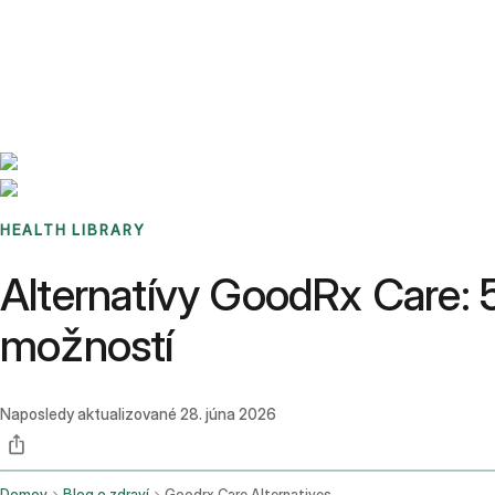
Benchmarks
Stories
FAQ
Sign up / Log in
HEALTH LIBRARY
Alternatívy GoodRx Care: 5
možností
Naposledy aktualizované
28. júna 2026
Domov
Blog o zdraví
Goodrx Care Alternatives