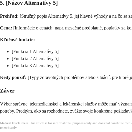
5. [Názov Alternatívy 5]
Prehľad:
[Stručný popis Alternatívy 5, jej hlavné výhody a na čo sa z
Cena:
[Informácie o cenách, napr. mesačné predplatné, poplatky za kon
Kľúčové funkcie:
[Funkcia 1 Alternatívy 5]
[Funkcia 2 Alternatívy 5]
[Funkcia 3 Alternatívy 5]
Kedy použiť:
[Typy zdravotných problémov alebo situácií, pre ktoré j
Záver
Výber správnej telemedicínskej a lekárenskej služby môže mať význam
potreby. Predtým, ako sa rozhodnete, zvážte svoje konkrétne požiadavky,
Medical Disclaimer:
This article is for informational purposes only and does not constitute med
immediately.