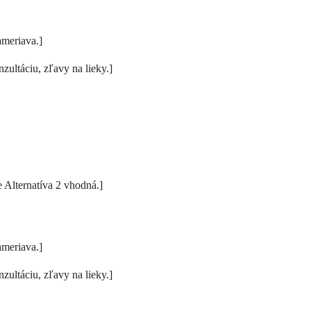
ameriava.]
zultáciu, zľavy na lieky.]
e Alternatíva 2 vhodná.]
ameriava.]
zultáciu, zľavy na lieky.]