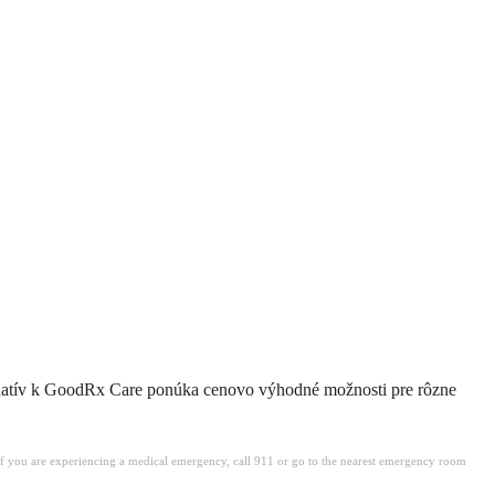
ernatív k GoodRx Care ponúka cenovo výhodné možnosti pre rôzne
. If you are experiencing a medical emergency, call 911 or go to the nearest emergency room