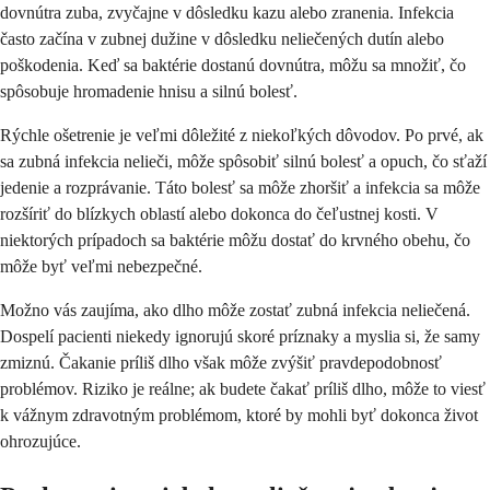
dovnútra zuba, zvyčajne v dôsledku kazu alebo zranenia. Infekcia
často začína v zubnej dužine v dôsledku neliečených dutín alebo
poškodenia. Keď sa baktérie dostanú dovnútra, môžu sa množiť, čo
spôsobuje hromadenie hnisu a silnú bolesť.
Rýchle ošetrenie je veľmi dôležité z niekoľkých dôvodov. Po prvé, ak
sa zubná infekcia nelieči, môže spôsobiť silnú bolesť a opuch, čo sťaží
jedenie a rozprávanie. Táto bolesť sa môže zhoršiť a infekcia sa môže
rozšíriť do blízkych oblastí alebo dokonca do čeľustnej kosti. V
niektorých prípadoch sa baktérie môžu dostať do krvného obehu, čo
môže byť veľmi nebezpečné.
Možno vás zaujíma, ako dlho môže zostať zubná infekcia neliečená.
Dospelí pacienti niekedy ignorujú skoré príznaky a myslia si, že samy
zmiznú. Čakanie príliš dlho však môže zvýšiť pravdepodobnosť
problémov. Riziko je reálne; ak budete čakať príliš dlho, môže to viesť
k vážnym zdravotným problémom, ktoré by mohli byť dokonca život
ohrozujúce.