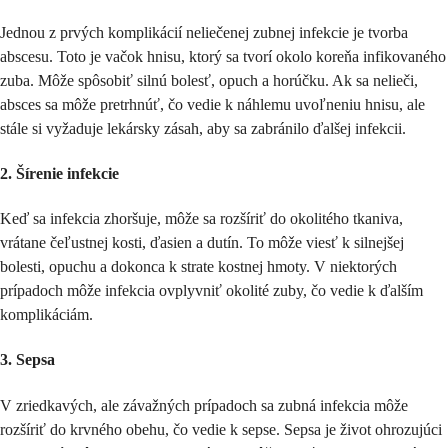
Jednou z prvých komplikácií neliečenej zubnej infekcie je tvorba
abscesu. Toto je vačok hnisu, ktorý sa tvorí okolo koreňa infikovaného
zuba. Môže spôsobiť silnú bolesť, opuch a horúčku. Ak sa nelieči,
absces sa môže pretrhnúť, čo vedie k náhlemu uvoľneniu hnisu, ale
stále si vyžaduje lekársky zásah, aby sa zabránilo ďalšej infekcii.
2. Šírenie infekcie
Keď sa infekcia zhoršuje, môže sa rozšíriť do okolitého tkaniva,
vrátane čeľustnej kosti, ďasien a dutín. To môže viesť k silnejšej
bolesti, opuchu a dokonca k strate kostnej hmoty. V niektorých
prípadoch môže infekcia ovplyvniť okolité zuby, čo vedie k ďalším
komplikáciám.
3. Sepsa
V zriedkavých, ale závažných prípadoch sa zubná infekcia môže
rozšíriť do krvného obehu, čo vedie k sepse. Sepsa je život ohrozujúci