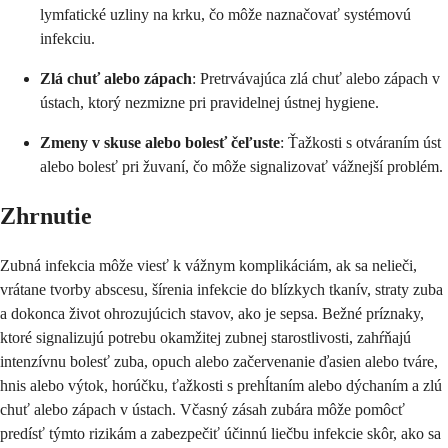
lymfatické uzliny na krku, čo môže naznačovať systémovú
infekciu.
Zlá chuť alebo zápach
: Pretrvávajúca zlá chuť alebo zápach v
ústach, ktorý nezmizne pri pravidelnej ústnej hygiene.
Zmeny v skuse alebo bolesť čeľuste
: Ťažkosti s otváraním úst
alebo bolesť pri žuvaní, čo môže signalizovať vážnejší problém.
Zhrnutie
Zubná infekcia môže viesť k vážnym komplikáciám, ak sa nelieči,
vrátane tvorby abscesu, šírenia infekcie do blízkych tkanív, straty zuba
a dokonca život ohrozujúcich stavov, ako je sepsa. Bežné príznaky,
ktoré signalizujú potrebu okamžitej zubnej starostlivosti, zahŕňajú
intenzívnu bolesť zuba, opuch alebo začervenanie ďasien alebo tváre,
hnis alebo výtok, horúčku, ťažkosti s prehĺtaním alebo dýchaním a zlú
chuť alebo zápach v ústach. Včasný zásah zubára môže pomôcť
predísť týmto rizikám a zabezpečiť účinnú liečbu infekcie skôr, ako sa