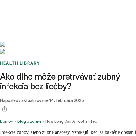
Benchmarks
Stories
FAQ
Sign up / Log in
HEALTH LIBRARY
Ako dlho môže pretrvávať zubný
infekcia bez liečby?
Naposledy aktualizované
14. februára 2025
Domov
Blog o zdraví
How Long Can A Tooth Infection Go Untreated
Infekcie zubov, alebo zubné abscesy, vznikajú, keď sa baktérie dostanú