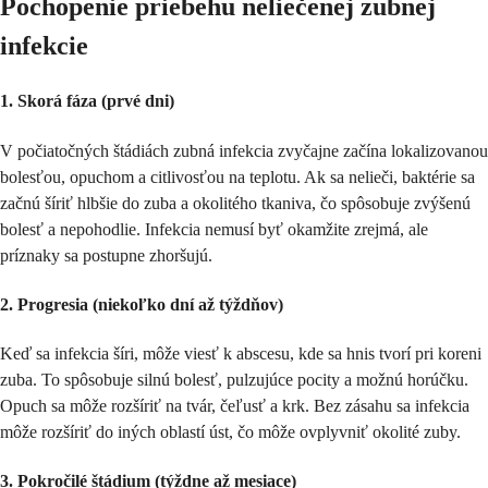
Pochopenie priebehu neliečenej zubnej
infekcie
1. Skorá fáza (prvé dni)
V počiatočných štádiách zubná infekcia zvyčajne začína lokalizovanou
bolesťou, opuchom a citlivosťou na teplotu. Ak sa nelieči, baktérie sa
začnú šíriť hlbšie do zuba a okolitého tkaniva, čo spôsobuje zvýšenú
bolesť a nepohodlie. Infekcia nemusí byť okamžite zrejmá, ale
príznaky sa postupne zhoršujú.
2. Progresia (niekoľko dní až týždňov)
Keď sa infekcia šíri, môže viesť k abscesu, kde sa hnis tvorí pri koreni
zuba. To spôsobuje silnú bolesť, pulzujúce pocity a možnú horúčku.
Opuch sa môže rozšíriť na tvár, čeľusť a krk. Bez zásahu sa infekcia
môže rozšíriť do iných oblastí úst, čo môže ovplyvniť okolité zuby.
3. Pokročilé štádium (týždne až mesiace)