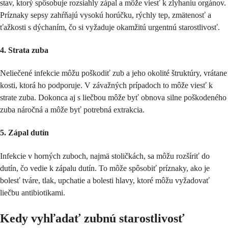
stav, ktorý spôsobuje rozsiahly zápal a môže viesť k zlyhaniu orgánov.
Príznaky sepsy zahŕňajú vysokú horúčku, rýchly tep, zmätenosť a
ťažkosti s dýchaním, čo si vyžaduje okamžitú urgentnú starostlivosť.
4. Strata zuba
Neliečené infekcie môžu poškodiť zub a jeho okolité štruktúry, vrátane
kosti, ktorá ho podporuje. V závažných prípadoch to môže viesť k
strate zuba. Dokonca aj s liečbou môže byť obnova silne poškodeného
zuba náročná a môže byť potrebná extrakcia.
5. Zápal dutín
Infekcie v horných zuboch, najmä stoličkách, sa môžu rozšíriť do
dutín, čo vedie k zápalu dutín. To môže spôsobiť príznaky, ako je
bolesť tváre, tlak, upchatie a bolesti hlavy, ktoré môžu vyžadovať
liečbu antibiotikami.
Kedy vyhľadať zubnú starostlivosť