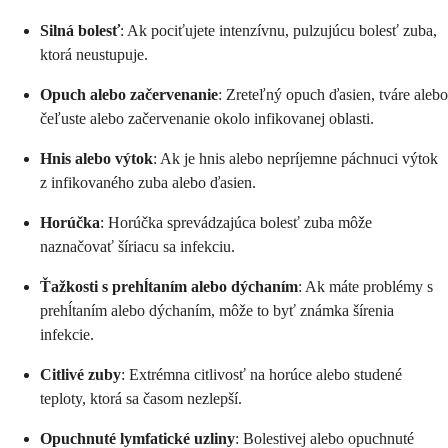
Silná bolesť
: Ak pociťujete intenzívnu, pulzujúcu bolesť zuba,
ktorá neustupuje.
Opuch alebo začervenanie
: Zreteľný opuch ďasien, tváre alebo
čeľuste alebo začervenanie okolo infikovanej oblasti.
Hnis alebo výtok
: Ak je hnis alebo nepríjemne páchnuci výtok
z infikovaného zuba alebo ďasien.
Horúčka
: Horúčka sprevádzajúca bolesť zuba môže
naznačovať šíriacu sa infekciu.
Ťažkosti s prehĺtaním alebo dýchaním
: Ak máte problémy s
prehĺtaním alebo dýchaním, môže to byť známka šírenia
infekcie.
Citlivé zuby
: Extrémna citlivosť na horúce alebo studené
teploty, ktorá sa časom nezlepší.
Opuchnuté lymfatické uzliny
: Bolestivej alebo opuchnuté