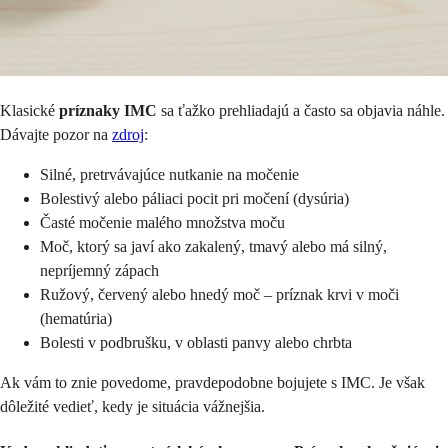
Klasické
príznaky IMC
sa ťažko prehliadajú a často sa objavia náhle.
Dávajte pozor na
zdroj
:
Silné, pretrvávajúce nutkanie na močenie
Bolestivý alebo páliaci pocit pri močení (dysúria)
Časté močenie malého množstva moču
Moč, ktorý sa javí ako zakalený, tmavý alebo má silný,
nepríjemný zápach
Ružový, červený alebo hnedý moč – príznak krvi v moči
(hematúria)
Bolesti v podbrušku, v oblasti panvy alebo chrbta
Ak vám to znie povedome, pravdepodobne bojujete s IMC. Je však
dôležité vedieť, kedy je situácia vážnejšia.