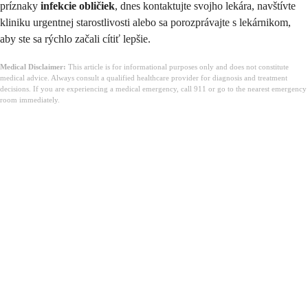
príznaky
infekcie obličiek
, dnes kontaktujte svojho lekára, navštívte
kliniku urgentnej starostlivosti alebo sa porozprávajte s lekárnikom,
aby ste sa rýchlo začali cítiť lepšie.
Medical Disclaimer:
This article is for informational purposes only and does not constitute
medical advice. Always consult a qualified healthcare provider for diagnosis and treatment
decisions. If you are experiencing a medical emergency, call 911 or go to the nearest emergency
room immediately.