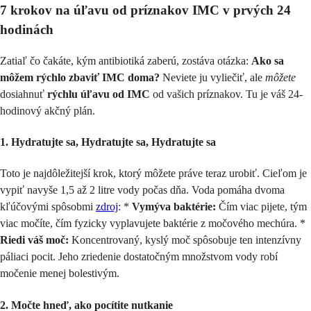
7 krokov na úľavu od príznakov IMC v prvých 24
hodinách
Zatiaľ čo čakáte, kým antibiotiká zaberú, zostáva otázka:
Ako sa
môžem rýchlo zbaviť IMC doma?
Neviete ju vyliečiť, ale
môžete
dosiahnuť
rýchlu úľavu od IMC
od vašich príznakov. Tu je váš 24-
hodinový akčný plán.
1. Hydratujte sa, Hydratujte sa, Hydratujte sa
Toto je najdôležitejší krok, ktorý môžete práve teraz urobiť. Cieľom je
vypiť navyše 1,5 až 2 litre vody počas dňa. Voda pomáha dvoma
kľúčovými spôsobmi
zdroj
: *
Vymýva baktérie:
Čím viac pijete, tým
viac močíte, čím fyzicky vyplavujete baktérie z močového mechúra. *
Riedi váš moč:
Koncentrovaný, kyslý moč spôsobuje ten intenzívny
páliaci pocit. Jeho zriedenie dostatočným množstvom vody robí
močenie menej bolestivým.
2. Močte hneď, ako pocítite nutkanie