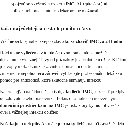
spojené so zvýšeným rizikom IMC. Ak trpíte častými
infekciami, prediskutujte s lekárom iné možnosti.
Vaša najrýchlejšia cesta k pocitu úľavy
Vráťme sa k tej naliehavej otázke:
ako sa zbaviť IMC za 24 hodín
.
Hoci úplné vyliečenie v tomto časovom rámci nie je možné,
dosiahnutie výraznej úľavy od príznakov je absolútne možné. Kľúčom
je dvojitý útok: okamžite začnite s domácimi opatreniami na
zmiernenie nepohodlia a zároveň vyhľadajte profesionálnu lekársku
pomoc pre antibiotiká, ktoré skutočne eliminujú infekciu.
Najrýchlejší a najúčinnejší spôsob,
ako liečiť IMC
, je získať predpis
od zdravotníckeho pracovníka. Pokus o samoliečbu neoverenými
domácimi prostriedkami na IMC
je risk, ktorý by mohol viesť k
oveľa vážnejšej infekcii obličiek.
Nečakajte a netrpite.
Ak máte
príznaky IMC
, najmä závažné alebo