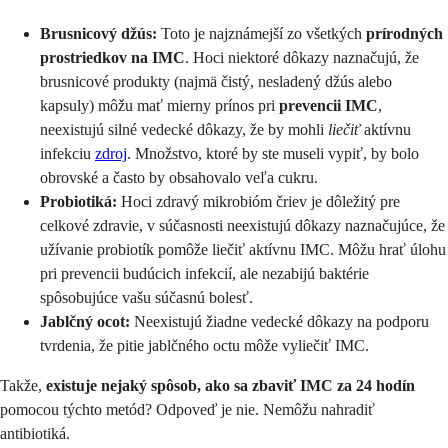
Brusnicový džús:
Toto je najznámejší zo všetkých
prírodných
prostriedkov na IMC
. Hoci niektoré dôkazy naznačujú, že
brusnicové produkty (najmä čistý, nesladený džús alebo
kapsuly) môžu mať mierny prínos pri
prevencii IMC
,
neexistujú silné vedecké dôkazy, že by mohli
liečiť
aktívnu
infekciu
zdroj
. Množstvo, ktoré by ste museli vypiť, by bolo
obrovské a často by obsahovalo veľa cukru.
Probiotiká:
Hoci zdravý mikrobióm čriev je dôležitý pre
celkové zdravie, v súčasnosti neexistujú dôkazy naznačujúce, že
užívanie probiotík pomôže liečiť aktívnu IMC. Môžu hrať úlohu
pri prevencii budúcich infekcií, ale nezabijú baktérie
spôsobujúce vašu súčasnú bolesť.
Jablčný ocot:
Neexistujú žiadne vedecké dôkazy na podporu
tvrdenia, že pitie jablčného octu môže vyliečiť IMC.
Takže,
existuje nejaký spôsob, ako sa zbaviť IMC za 24 hodín
pomocou týchto metód? Odpoveď je nie. Nemôžu nahradiť
antibiotiká.