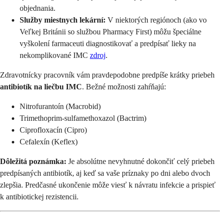
objednania.
Služby miestnych lekární:
V niektorých regiónoch (ako vo
Veľkej Británii so službou Pharmacy First) môžu špeciálne
vyškolení farmaceuti diagnostikovať a predpísať lieky na
nekomplikované IMC
zdroj
.
Zdravotnícky pracovník vám pravdepodobne predpíše krátky priebeh
antibiotík na liečbu IMC
. Bežné možnosti zahŕňajú:
Nitrofurantoín (Macrobid)
Trimethoprim-sulfamethoxazol (Bactrim)
Ciprofloxacín (Cipro)
Cefalexín (Keflex)
Dôležitá poznámka:
Je absolútne nevyhnutné dokončiť celý priebeh
predpísaných antibiotík, aj keď sa vaše príznaky po dni alebo dvoch
zlepšia. Predčasné ukončenie môže viesť k návratu infekcie a prispieť
k antibiotickej rezistencii.