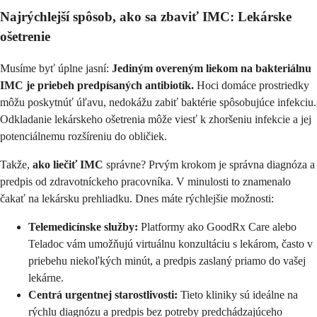
Najrýchlejší spôsob, ako sa zbaviť IMC: Lekárske
ošetrenie
Musíme byť úplne jasní:
Jediným overeným liekom na bakteriálnu
IMC je priebeh predpísaných antibiotík.
Hoci domáce prostriedky
môžu poskytnúť úľavu, nedokážu zabiť baktérie spôsobujúce infekciu.
Odkladanie lekárskeho ošetrenia môže viesť k zhoršeniu infekcie a jej
potenciálnemu rozšíreniu do obličiek.
Takže,
ako liečiť IMC
správne? Prvým krokom je správna diagnóza a
predpis od zdravotníckeho pracovníka. V minulosti to znamenalo
čakať na lekársku prehliadku. Dnes máte rýchlejšie možnosti:
Telemedicínske služby:
Platformy ako GoodRx Care alebo
Teladoc vám umožňujú virtuálnu konzultáciu s lekárom, často v
priebehu niekoľkých minút, a predpis zaslaný priamo do vašej
lekárne.
Centrá urgentnej starostlivosti:
Tieto kliniky sú ideálne na
rýchlu diagnózu a predpis bez potreby predchádzajúceho