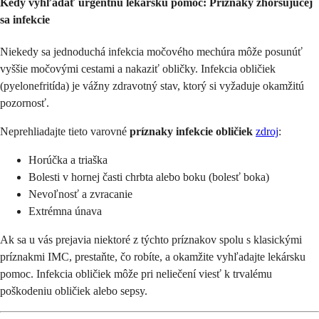
Kedy vyhľadať urgentnú lekársku pomoc: Príznaky zhoršujúcej
sa infekcie
Niekedy sa jednoduchá infekcia močového mechúra môže posunúť
vyššie močovými cestami a nakaziť obličky. Infekcia obličiek
(pyelonefritída) je vážny zdravotný stav, ktorý si vyžaduje okamžitú
pozornosť.
Neprehliadajte tieto varovné
príznaky infekcie obličiek
zdroj
:
Horúčka a triaška
Bolesti v hornej časti chrbta alebo boku (bolesť boka)
Nevoľnosť a zvracanie
Extrémna únava
Ak sa u vás prejavia niektoré z týchto príznakov spolu s klasickými
príznakmi IMC, prestaňte, čo robíte, a okamžite vyhľadajte lekársku
pomoc. Infekcia obličiek môže pri neliečení viesť k trvalému
poškodeniu obličiek alebo sepsy.