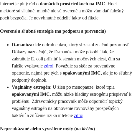
Internet je plný rád o
domácich prostriedkoch na IMC
. Hoci
niektoré sú sľubné, mnohé nie sú overené a môžu vám dať falošný
pocit bezpečia. Je nevyhnutné oddeliť fakty od fikcie.
Overené a sľubné stratégie (na podporu a prevenciu)
D-manóza:
Ide o druh cukru, ktorý si získal značnú pozornosť.
Dôkazy naznačujú, že D-manóza môže pôsobiť tak, že
zabraňuje E. coli priľnúť k stenám močových ciest, čím sa
ľahšie vyplavuje
zdroj
. Považuje sa skôr za preventívne
opatrenie, najmä pre tých s
opakovanými IMC
, ale je to sľubný
podporný doplnok.
Vaginálny estrogén:
U žien po menopauze, ktoré trpia
opakovanými IMC
, môžu nízke hladiny estrogénu prispievať k
problému. Zdravotnícky pracovník môže odporučiť topický
vaginálny estrogén na obnovenie rovnováhy prospešných
baktérií a zníženie rizika infekcie
zdroj
.
Nepreukázané alebo vyvrátené mýty (na
liečbu
)