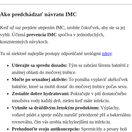
Ako predchádzať návratu IMC
Keď už raz prejdete utrpením IMC, urobíte čokoľvek, aby ste sa jej
vyhli. Účinná
prevencia IMC
spočíva v jednoduchých,
konzistentných návykoch.
Tu sú niektoré najlepšie postupy odporúčané urológmi
zdroj
:
Utierajte sa spredu dozadu:
Tým sa zabráni šíreniu baktérií z
análnej oblasti do močovej trubice.
Močte po sexuálnej aktivite:
To pomáha vyplaviť akékoľvek
baktérie, ktoré sa mohli dostať do močovej trubice počas sexu.
Zostaňte dobre hydratovaní:
Pokračujte v pití dostatočného
množstva vody každý deň, nielen keď máte infekciu.
Vyhnite sa dráždivým ženským produktom:
Výplachy,
voňavé púdri a spreje môžu narušiť prirodzené pH a bakteriálnu
rovnováhu, čím vás urobia náchylnejšími na infekciu.
Prehodnoťte svoju antikoncepciu:
Spermicídy a pesary boli