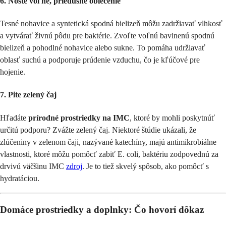
6. Noste voľné, priedušné oblečenie
Tesné nohavice a syntetická spodná bielizeň môžu zadržiavať vlhkosť
a vytvárať živnú pôdu pre baktérie. Zvoľte voľnú bavlnenú spodnú
bielizeň a pohodlné nohavice alebo sukne. To pomáha udržiavať
oblasť suchú a podporuje prúdenie vzduchu, čo je kľúčové pre
hojenie.
7. Pite zelený čaj
Hľadáte
prírodné prostriedky na IMC
, ktoré by mohli poskytnúť
určitú podporu? Zvážte zelený čaj. Niektoré štúdie ukázali, že
zlúčeniny v zelenom čaji, nazývané katechíny, majú antimikrobiálne
vlastnosti, ktoré môžu pomôcť zabiť E. coli, baktériu zodpovednú za
drvivú väčšinu IMC
zdroj
. Je to tiež skvelý spôsob, ako pomôcť s
hydratáciou.
Domáce prostriedky a doplnky: Čo hovorí dôkaz