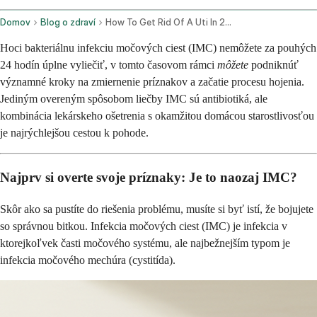
Domov
Blog o zdraví
How To Get Rid Of A Uti In 24 Hours
Hoci bakteriálnu infekciu močových ciest (IMC) nemôžete za pouhých
24 hodín úplne vyliečiť, v tomto časovom rámci
môžete
podniknúť
významné kroky na zmiernenie príznakov a začatie procesu hojenia.
Jediným overeným spôsobom liečby IMC sú antibiotiká, ale
kombinácia lekárskeho ošetrenia s okamžitou domácou starostlivosťou
je najrýchlejšou cestou k pohode.
Najprv si overte svoje príznaky: Je to naozaj IMC?
Skôr ako sa pustíte do riešenia problému, musíte si byť istí, že bojujete
so správnou bitkou. Infekcia močových ciest (IMC) je infekcia v
ktorejkoľvek časti močového systému, ale najbežnejším typom je
infekcia močového mechúra (cystitída).