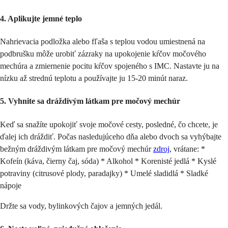
4. Aplikujte jemné teplo
Nahrievacia podložka alebo fľaša s teplou vodou umiestnená na
podbrušku môže urobiť zázraky na upokojenie kŕčov močového
mechúra a zmiernenie pocitu kŕčov spojeného s IMC. Nastavte ju na
nízku až strednú teplotu a používajte ju 15-20 minút naraz.
5. Vyhnite sa dráždivým látkam pre močový mechúr
Keď sa snažíte upokojiť svoje močové cesty, posledné, čo chcete, je
ďalej ich dráždiť. Počas nasledujúceho dňa alebo dvoch sa vyhýbajte
bežným dráždivým látkam pre močový mechúr
zdroj
, vrátane: *
Kofeín (káva, čierny čaj, sóda) * Alkohol * Korenisté jedlá * Kyslé
potraviny (citrusové plody, paradajky) * Umelé sladidlá * Sladké
nápoje
Držte sa vody, bylinkových čajov a jemných jedál.