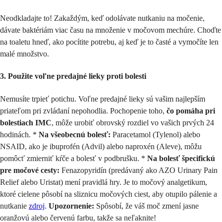
Neodkladajte to! Zakaždým, keď odolávate nutkaniu na močenie,
dávate baktériám viac času na množenie v močovom mechúre. Choďte
na toaletu hneď, ako pocítite potrebu, aj keď je to časté a vymočíte len
malé množstvo.
3. Použite voľne predajné lieky proti bolesti
Nemusíte trpieť potichu. Voľne predajné lieky sú vašim najlepším
priateľom pri zvládaní nepohodlia. Pochopenie toho,
čo pomáha pri
bolestiach IMC
, môže urobiť obrovský rozdiel vo vašich prvých 24
hodinách. *
Na všeobecnú bolesť:
Paracetamol (Tylenol) alebo
NSAID, ako je ibuprofén (Advil) alebo naproxén (Aleve), môžu
pomôcť zmierniť kŕče a bolesť v podbrušku. *
Na bolesť špecifickú
pre močové cesty:
Fenazopyridín (predávaný ako AZO Urinary Pain
Relief alebo Uristat) mení pravidlá hry. Je to močový analgetikum,
ktoré cielene pôsobí na sliznicu močových ciest, aby otupilo pálenie a
nutkanie
zdroj
.
Upozornenie:
Spôsobí, že váš moč zmení jasne
oranžovú alebo červenú farbu, takže sa neľaknite!