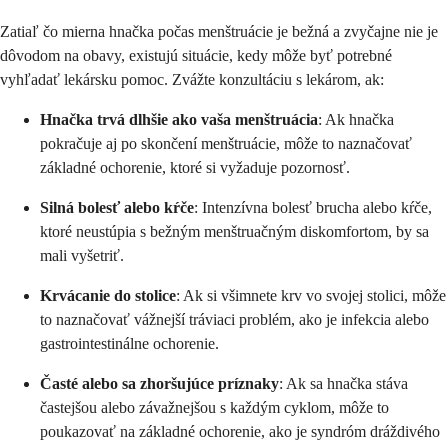
Zatiaľ čo mierna hnačka počas menštruácie je bežná a zvyčajne nie je
dôvodom na obavy, existujú situácie, kedy môže byť potrebné
vyhľadať lekársku pomoc. Zvážte konzultáciu s lekárom, ak:
Hnačka trvá dlhšie ako vaša menštruácia
: Ak hnačka
pokračuje aj po skončení menštruácie, môže to naznačovať
základné ochorenie, ktoré si vyžaduje pozornosť.
Silná bolesť alebo kŕče
: Intenzívna bolesť brucha alebo kŕče,
ktoré neustúpia s bežným menštruačným diskomfortom, by sa
mali vyšetriť.
Krvácanie do stolice
: Ak si všimnete krv vo svojej stolici, môže
to naznačovať vážnejší tráviaci problém, ako je infekcia alebo
gastrointestinálne ochorenie.
Časté alebo sa zhoršujúce príznaky
: Ak sa hnačka stáva
častejšou alebo závažnejšou s každým cyklom, môže to
poukazovať na základné ochorenie, ako je syndróm dráždivého