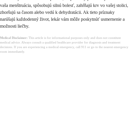
vaša menštruácia, spôsobujú silnú bolesť, zahŕňajú krv vo vašej stolici,
zhoršujú sa časom alebo vedú k dehydratácii. Ak tieto príznaky
narúšajú každodenný život, lekár vám môže poskytnúť usmernenie a
možnosti liečby.
Medical Disclaimer:
This article is for informational purposes only and does not constitute
medical advice. Always consult a qualified healthcare provider for diagnosis and treatment
decisions. If you are experiencing a medical emergency, call 911 or go to the nearest emergency
room immediately.