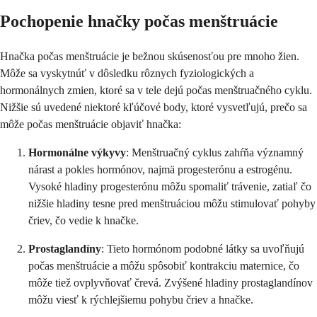
Pochopenie hnačky počas menštruácie
Hnačka počas menštruácie je bežnou skúsenosťou pre mnoho žien.
Môže sa vyskytnúť v dôsledku rôznych fyziologických a
hormonálnych zmien, ktoré sa v tele dejú počas menštruačného cyklu.
Nižšie sú uvedené niektoré kľúčové body, ktoré vysvetľujú, prečo sa
môže počas menštruácie objaviť hnačka:
Hormonálne výkyvy
: Menštruačný cyklus zahŕňa významný
nárast a pokles hormónov, najmä progesterónu a estrogénu.
Vysoké hladiny progesterónu môžu spomaliť trávenie, zatiaľ čo
nižšie hladiny tesne pred menštruáciou môžu stimulovať pohyby
čriev, čo vedie k hnačke.
Prostaglandíny
: Tieto hormónom podobné látky sa uvoľňujú
počas menštruácie a môžu spôsobiť kontrakciu maternice, čo
môže tiež ovplyvňovať črevá. Zvýšené hladiny prostaglandínov
môžu viesť k rýchlejšiemu pohybu čriev a hnačke.