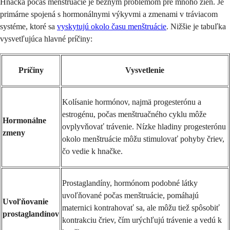
Hnačka počas menštruácie je bežným problémom pre mnoho žien. Je
primárne spojená s hormonálnymi výkyvmi a zmenami v tráviacom
systéme, ktoré sa
vyskytujú okolo času menštruácie
. Nižšie je tabuľka
vysvetľujúca hlavné príčiny:
Príčiny
Vysvetlenie
Kolísanie hormónov, najmä progesterónu a
estrogénu, počas menštruačného cyklu môže
Hormonálne
ovplyvňovať trávenie. Nízke hladiny progesterónu
zmeny
okolo menštruácie môžu stimulovať pohyby čriev,
čo vedie k hnačke.
Prostaglandíny, hormónom podobné látky
uvoľňované počas menštruácie, pomáhajú
Uvoľňovanie
maternici kontrahovať sa, ale môžu tiež spôsobiť
prostaglandínov
kontrakciu čriev, čím urýchľujú trávenie a vedú k