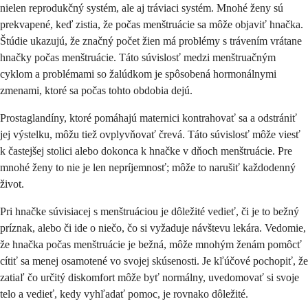
nielen reprodukčný systém, ale aj tráviaci systém. Mnohé ženy sú
prekvapené, keď zistia, že počas menštruácie sa môže objaviť hnačka.
Štúdie ukazujú, že značný počet žien má problémy s trávením vrátane
hnačky počas menštruácie. Táto súvislosť medzi menštruačným
cyklom a problémami so žalúdkom je spôsobená hormonálnymi
zmenami, ktoré sa počas tohto obdobia dejú.
Prostaglandíny, ktoré pomáhajú maternici kontrahovať sa a odstrániť
jej výstelku, môžu tiež ovplyvňovať črevá. Táto súvislosť môže viesť
k častejšej stolici alebo dokonca k hnačke v dňoch menštruácie. Pre
mnohé ženy to nie je len nepríjemnosť; môže to narušiť každodenný
život.
Pri hnačke súvisiacej s menštruáciou je dôležité vedieť, či je to bežný
príznak, alebo či ide o niečo, čo si vyžaduje návštevu lekára. Vedomie,
že hnačka počas menštruácie je bežná, môže mnohým ženám pomôcť
cítiť sa menej osamotené vo svojej skúsenosti. Je kľúčové pochopiť, že
zatiaľ čo určitý diskomfort môže byť normálny, uvedomovať si svoje
telo a vedieť, kedy vyhľadať pomoc, je rovnako dôležité.