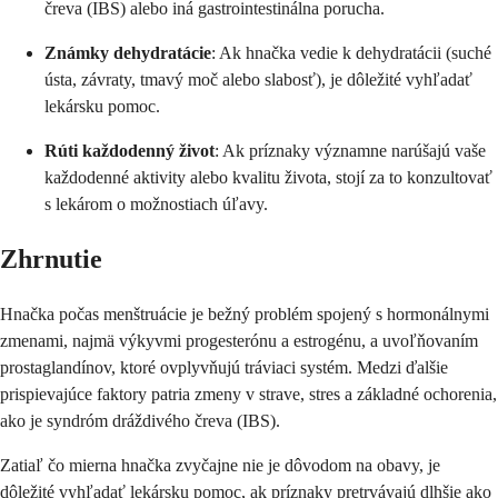
čreva (IBS) alebo iná gastrointestinálna porucha.
Známky dehydratácie
: Ak hnačka vedie k dehydratácii (suché
ústa, závraty, tmavý moč alebo slabosť), je dôležité vyhľadať
lekársku pomoc.
Rúti každodenný život
: Ak príznaky významne narúšajú vaše
každodenné aktivity alebo kvalitu života, stojí za to konzultovať
s lekárom o možnostiach úľavy.
Zhrnutie
Hnačka počas menštruácie je bežný problém spojený s hormonálnymi
zmenami, najmä výkyvmi progesterónu a estrogénu, a uvoľňovaním
prostaglandínov, ktoré ovplyvňujú tráviaci systém. Medzi ďalšie
prispievajúce faktory patria zmeny v strave, stres a základné ochorenia,
ako je syndróm dráždivého čreva (IBS).
Zatiaľ čo mierna hnačka zvyčajne nie je dôvodom na obavy, je
dôležité vyhľadať lekársku pomoc, ak príznaky pretrvávajú dlhšie ako