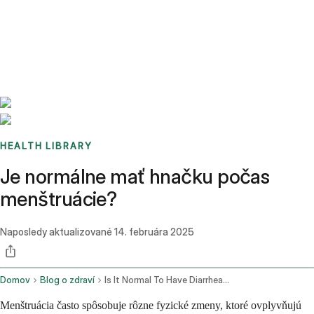
Benchmarks
Stories
FAQ
Sign up / Log in
HEALTH LIBRARY
Je normálne mať hnačku počas
menštruácie?
Naposledy aktualizované
14. februára 2025
Domov
Blog o zdraví
Is It Normal To Have Diarrhea On A Period
Menštruácia často spôsobuje rôzne fyzické zmeny, ktoré ovplyvňujú