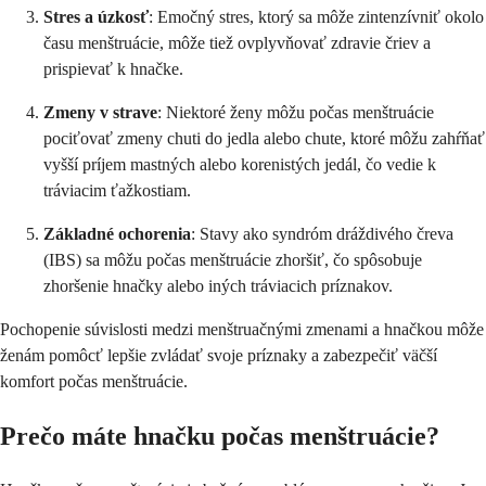
Stres a úzkosť
: Emočný stres, ktorý sa môže zintenzívniť okolo
času menštruácie, môže tiež ovplyvňovať zdravie čriev a
prispievať k hnačke.
Zmeny v strave
: Niektoré ženy môžu počas menštruácie
pociťovať zmeny chuti do jedla alebo chute, ktoré môžu zahŕňať
vyšší príjem mastných alebo korenistých jedál, čo vedie k
tráviacim ťažkostiam.
Základné ochorenia
: Stavy ako syndróm dráždivého čreva
(IBS) sa môžu počas menštruácie zhoršiť, čo spôsobuje
zhoršenie hnačky alebo iných tráviacich príznakov.
Pochopenie súvislosti medzi menštruačnými zmenami a hnačkou môže
ženám pomôcť lepšie zvládať svoje príznaky a zabezpečiť väčší
komfort počas menštruácie.
Prečo máte hnačku počas menštruácie?