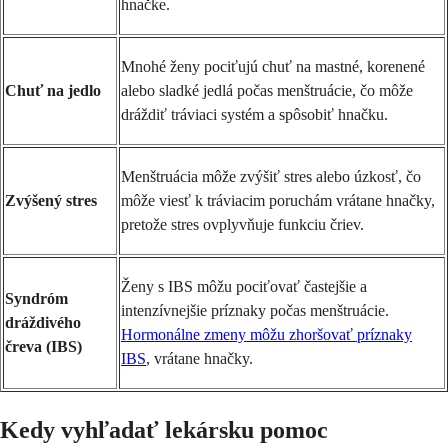
hnačke.
Mnohé ženy pociťujú chuť na mastné, korenené
Chuť na jedlo
alebo sladké jedlá počas menštruácie, čo môže
dráždiť tráviaci systém a spôsobiť hnačku.
Menštruácia môže zvýšiť stres alebo úzkosť, čo
Zvýšený stres
môže viesť k tráviacim poruchám vrátane hnačky,
pretože stres ovplyvňuje funkciu čriev.
Ženy s IBS môžu pociťovať častejšie a
Syndróm
intenzívnejšie príznaky počas menštruácie.
dráždivého
Hormonálne zmeny môžu zhoršovať príznaky
čreva (IBS)
IBS
, vrátane hnačky.
Kedy vyhľadať lekársku pomoc