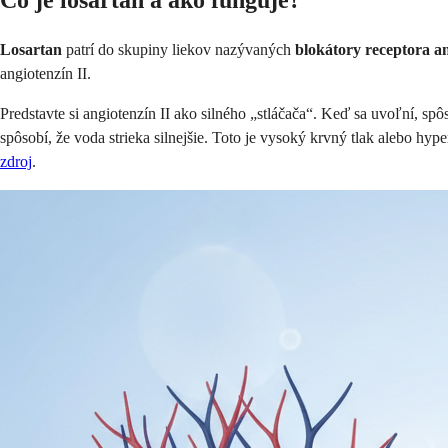
Čo je losartan a ako funguje?
Losartan
patrí do skupiny liekov nazývaných
blokátory receptora an
angiotenzín II.
Predstavte si angiotenzín II ako silného „stláčača“. Keď sa uvoľní, sp
spôsobí, že voda strieka silnejšie. Toto je vysoký krvný tlak alebo hyp
zdroj
.