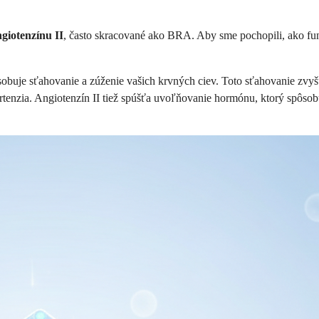
giotenzínu II
, často skracované ako BRA. Aby sme pochopili, ako fun
ôsobuje sťahovanie a zúženie vašich krvných ciev. Toto sťahovanie zvyš
ertenzia. Angiotenzín II tiež spúšťa uvoľňovanie hormónu, ktorý spôsobu