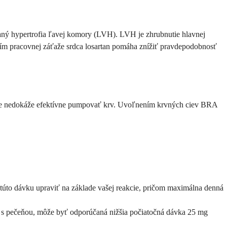
ývaný hypertrofia ľavej komory (LVH). LVH je zhrubnutie hlavnej
ím pracovnej záťaže srdca losartan pomáha znížiť pravdepodobnosť
e srdce nedokáže efektívne pumpovať krv. Uvoľnením krvných ciev BRA
úto dávku upraviť na základe vašej reakcie, pričom maximálna denná
my s pečeňou, môže byť odporúčaná nižšia počiatočná dávka 25 mg