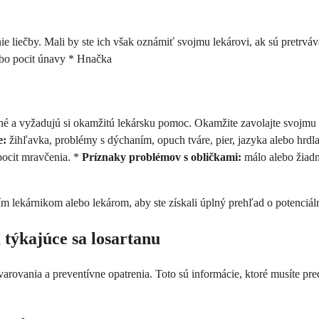
nie liečby. Mali by ste ich však oznámiť svojmu lekárovi, ak sú pretrvá
ebo pocit únavy * Hnačka
 a vyžadujú si okamžitú lekársku pomoc. Okamžite zavolajte svojmu 
e:
žihľavka, problémy s dýchaním, opuch tváre, pier, jazyka alebo hrdl
pocit mravčenia. *
Príznaky problémov s obličkami:
málo alebo žiadn
m lekárnikom alebo lekárom, aby ste získali úplný prehľad o potenciál
 týkajúce sa losartanu
arovania a preventívne opatrenia. Toto sú informácie, ktoré musíte pre