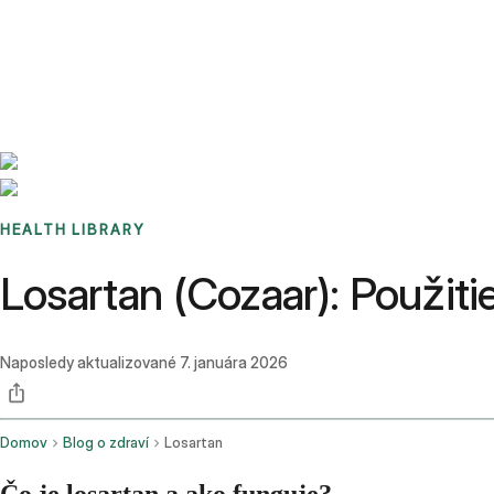
Benchmarks
Stories
FAQ
Sign up / Log in
HEALTH LIBRARY
Losartan (Cozaar): Použitie
Naposledy aktualizované
7. januára 2026
Domov
Blog o zdraví
Losartan