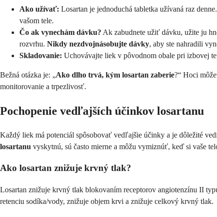
Ako užívať:
Losartan je jednoduchá tabletka užívaná raz denne. 
vašom tele.
Čo ak vynechám dávku?
Ak zabudnete užiť dávku, užite ju h
rozvrhu.
Nikdy nezdvojnásobujte dávky
, aby ste nahradili v
Skladovanie:
Uchovávajte liek v pôvodnom obale pri izbovej tep
Bežná otázka je: „
Ako dlho trvá, kým losartan zaberie
?“ Hoci môžet
monitorovanie a trpezlivosť.
Pochopenie vedľajších účinkov losartanu
Každý liek má potenciál spôsobovať vedľajšie účinky a je dôležité ve
losartanu
vyskytnú, sú často mierne a môžu vymiznúť, keď si vaše tel
Ako losartan znižuje krvný tlak?
Losartan znižuje krvný tlak blokovaním receptorov angiotenzínu II typ
retenciu sodíka/vody, znižuje objem krvi a znižuje celkový krvný tlak.