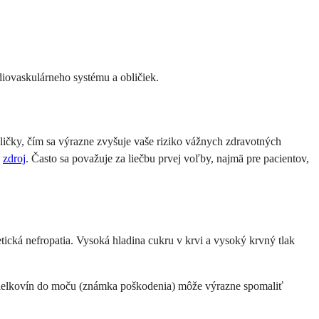
diovaskulárneho systému a obličiek.
ličky, čím sa výrazne zvyšuje vaše riziko vážnych zdravotných
d
zdroj
. Často sa považuje za liečbu prvej voľby, najmä pre pacientov,
ická nefropatia. Vysoká hladina cukru v krvi a vysoký krvný tlak
 bielkovín do moču (známka poškodenia) môže výrazne spomaliť