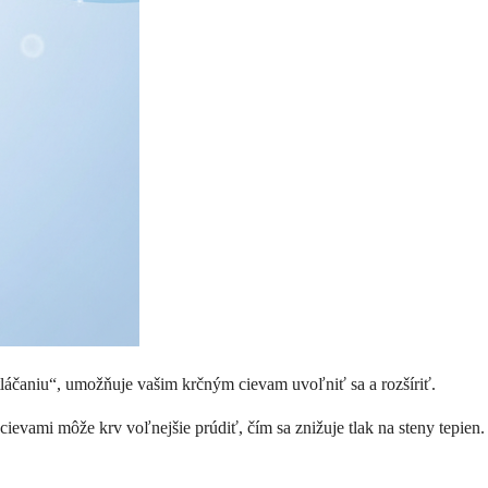
„stláčaniu“, umožňuje vašim krčným cievam uvoľniť sa a rozšíriť.
cievami môže krv voľnejšie prúdiť, čím sa znižuje tlak na steny tepien.