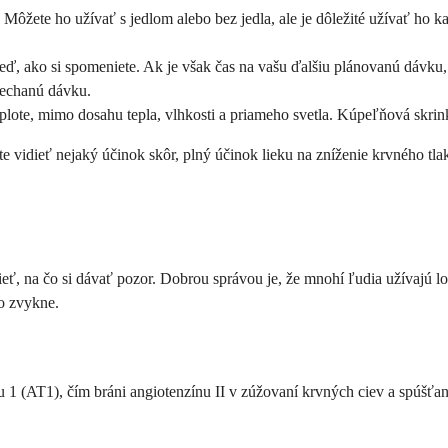
Môžete ho užívať s jedlom alebo bez jedla, ale je dôležité užívať ho k
neď, ako si spomeniete. Ak je však čas na vašu ďalšiu plánovanú dávk
ynechanú dávku.
lote, mimo dosahu tepla, vlhkosti a priameho svetla. Kúpeľňová skrink
e vidieť nejaký účinok skôr, plný účinok lieku na zníženie krvného tl
dieť, na čo si dávať pozor. Dobrou správou je, že mnohí ľudia užívajú
o zvykne.
u 1 (AT1), čím bráni angiotenzínu II v zúžovaní krvných ciev a spúšťan