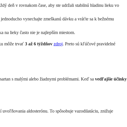
aždý deň v rovnakom čase, aby ste udržali stabilnú hladinu lieku vo
u, jednoducho vynechajte zmeškanú dávku a vráťte sa k bežnému
a na lieky často nie je najlepším miestom.
aku môže trvať
3 až 6 týždňov
zdroj
. Preto sú kľúčové pravidelné
 losartan s malými alebo žiadnymi problémami. Keď sa
vedľajšie účinky
í uvoľňovania aldosterónu. To spôsobuje vazodilatáciu, znižuje