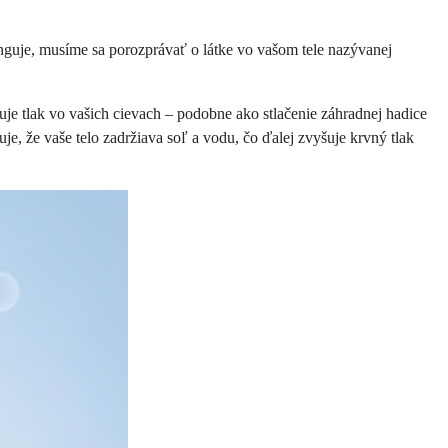
guje, musíme sa porozprávať o látke vo vašom tele nazývanej
uje tlak vo vašich cievach – podobne ako stlačenie záhradnej hadice
je, že vaše telo zadržiava soľ a vodu, čo ďalej zvyšuje krvný tlak