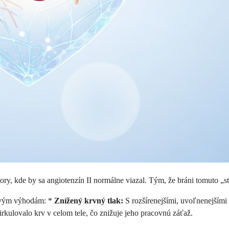
eptory, kde by sa angiotenzín II normálne viazal. Tým, že bráni tomuto 
ovým výhodám: *
Znížený krvný tlak:
S rozšírenejšími, uvoľnenejšími 
kulovalo krv v celom tele, čo znižuje jeho pracovnú záťaž.