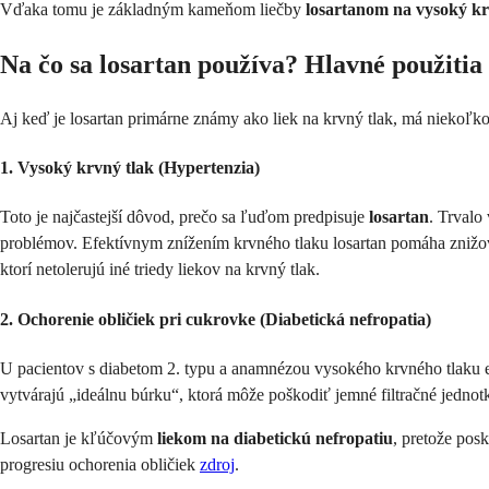
Vďaka tomu je základným kameňom liečby
losartanom na vysoký kr
Na čo sa losartan používa? Hlavné použitia
Aj keď je losartan primárne známy ako liek na krvný tlak, má niekoľk
1. Vysoký krvný tlak (Hypertenzia)
Toto je najčastejší dôvod, prečo sa ľuďom predpisuje
losartan
. Trvalo
problémov. Efektívnym znížením krvného tlaku losartan pomáha znižo
ktorí netolerujú iné triedy liekov na krvný tlak.
2. Ochorenie obličiek pri cukrovke (Diabetická nefropatia)
U pacientov s diabetom 2. typu a anamnézou vysokého krvného tlaku ex
vytvárajú „ideálnu búrku“, ktorá môže poškodiť jemné filtračné jednot
Losartan je kľúčovým
liekom na diabetickú nefropatiu
, pretože pos
progresiu ochorenia obličiek
zdroj
.