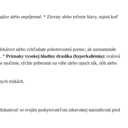
vajúce alebo nepríjemné. * Závraty alebo točenie hlavy, najmä keď
lekárovi alebo vyhľadajte pohotovostnú pomoc, ak zaznamenáte
a. *
Príznaky vysokej hladiny draslíka (hyperkaliémia):
svalová
e močenie, rýchle priberanie na váhe alebo opuch rúk, nôh alebo
nych rizikách.
diskutovať so svojím poskytovateľom zdravotnej starostlivosti pred