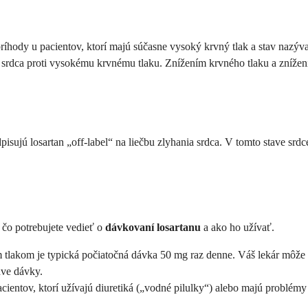
 príhody u pacientov, ktorí majú súčasne vysoký krvný tlak a stav naz
srdca proti vysokému krvnému tlaku. Znížením krvného tlaku a znížen
redpisujú losartan „off-label“ na liečbu zlyhania srdca. V tomto stav
, čo potrebujete vedieť o
dávkovaní losartanu
a ako ho užívať.
tlakom je typická počiatočná dávka 50 mg raz denne. Váš lekár môže t
dve dávky.
cientov, ktorí užívajú diuretiká („vodné pilulky“) alebo majú problé