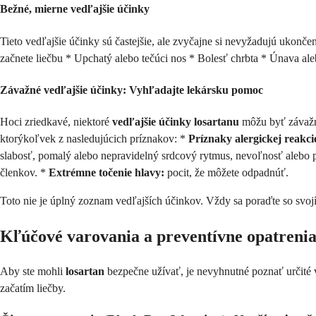
Bežné, mierne vedľajšie účinky
Tieto vedľajšie účinky sú častejšie, ale zvyčajne si nevyžadujú ukonče
začnete liečbu * Upchatý alebo tečúci nos * Bolesť chrbta * Únava al
Závažné vedľajšie účinky: Vyhľadajte lekársku pomoc
Hoci zriedkavé, niektoré
vedľajšie účinky losartanu
môžu byť závažné
ktorýkoľvek z nasledujúcich príznakov: *
Príznaky alergickej reakci
slabosť, pomalý alebo nepravidelný srdcový rytmus, nevoľnosť alebo 
členkov. *
Extrémne točenie hlavy:
pocit, že môžete odpadnúť.
Toto nie je úplný zoznam vedľajších účinkov. Vždy sa poraďte so svojí
Kľúčové varovania a preventívne opatrenia
Aby ste mohli
losartan
bezpečne užívať, je nevyhnutné poznať určité v
začatím liečby.