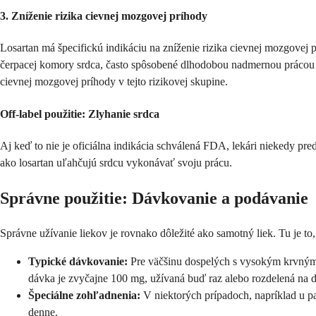
3. Zníženie rizika cievnej mozgovej príhody
Losartan má špecifickú indikáciu na zníženie rizika cievnej mozgovej
čerpacej komory srdca, často spôsobené dlhodobou nadmernou prácou 
cievnej mozgovej príhody v tejto rizikovej skupine.
Off-label použitie: Zlyhanie srdca
Aj keď to nie je oficiálna indikácia schválená FDA, lekári niekedy p
ako losartan uľahčujú srdcu vykonávať svoju prácu.
Správne použitie: Dávkovanie a podávanie
Správne užívanie liekov je rovnako dôležité ako samotný liek. Tu je to
Typické dávkovanie:
Pre väčšinu dospelých s vysokým krvným 
dávka je zvyčajne 100 mg, užívaná buď raz alebo rozdelená na 
Špeciálne zohľadnenia:
V niektorých prípadoch, napríklad u pa
denne.