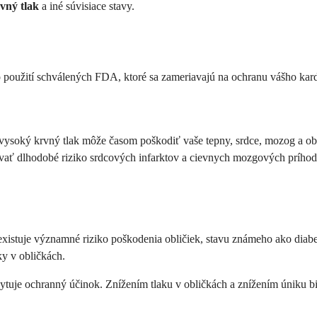
vný tlak
a iné súvisiace stavy.
o použití schválených FDA, ktoré sa zameriavajú na ochranu vášho kar
 vysoký krvný tlak môže časom poškodiť vaše tepny, srdce, mozog a ob
vať dlhodobé riziko srdcových infarktov a cievnych mozgových prího
istuje významné riziko poškodenia obličiek, stavu známeho ako diabet
ky v obličkách.
kytuje ochranný účinok. Znížením tlaku v obličkách a znížením úniku