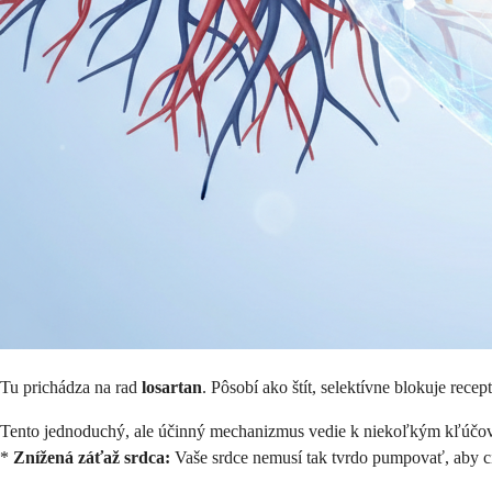
Tu prichádza na rad
losartan
. Pôsobí ako štít, selektívne blokuje rec
Tento jednoduchý, ale účinný mechanizmus vedie k niekoľkým kľúč
*
Znížená záťaž srdca:
Vaše srdce nemusí tak tvrdo pumpovať, aby cir