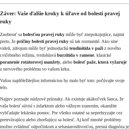
Záver: Vaše ďalšie kroky k úľave od bolesti pravej
ruky
Zaoberať sa
bolesťou pravej ruky
môže byť znepokojujúce, najmä
preto, že
príčiny bolesti pravej ruky
sú tak rozmanité. Ako sme
videli, zdrojom môže byť jednoduchá
tendinitída v paži
z nového
cvičebného režimu, tvrdohlavá
burzitída v ramene
, klasické
poranenie rotátorovej manžety
, alebo
bolesť paže, ktorá vyžaruje
z nervového problému vo vašom krku.
Vašou najdôležitejšou informáciou by malo byť toto: počúvajte svoje
telo.
Najprv poznajte núdzové príznaky. Ak existuje akákoľvek šanca, že
vaša bolesť súvisí s infarktom alebo vážnym zranením, okamžite
vyhľadajte lekársku pomoc. Pre všetko ostatné sa neprehryzajte cez
pretrvávajúcu alebo zhoršujúcu sa bolesť. Aj keď mnohé problémy
možno zvládnuť odpočinkom a sebastarostlivosťou, presná diagnóza je