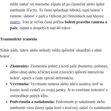
môže siahať od mierneho zápalu až po čiastočné alebo úplné
natrhnutie šľachy. To často spôsobuje hlbokú, tupú bolesť v
ramene, slabosť v paži a ťažkosti pri činnostiach nad hlavou
source
. Toto je veľmi častá príčina
bolesti pravého ramena a
paže
, najmä u dospelých nad 40 rokov.
Traumatické zranenia
Náhle pády, údery alebo nehody môžu spôsobiť okamžitú a silnú
bolesť.
Zlomeniny:
Zlomenina jednej z kostí paže (humerus, polomer,
alebo ulna) alebo kľúčnej kosti (clavicle) spôsobí intenzívnu
bolesť, opuch a často zjavnú deformáciu.
Vyvrtnutia:
Vyvrtnutie ramena alebo lakťa nastáva, keď sa
koniec kosti vytlačí zo svojej jamky. Je to extrémne bolestivé a
znemožňuje pohyb kĺbu.
Podvrtnutia a natiahnutia:
Podvrtnutie je natiahnutie alebo
natrhnutie väzu (ktorý spája kosť s kosťou), zatiaľ čo natiahnutie