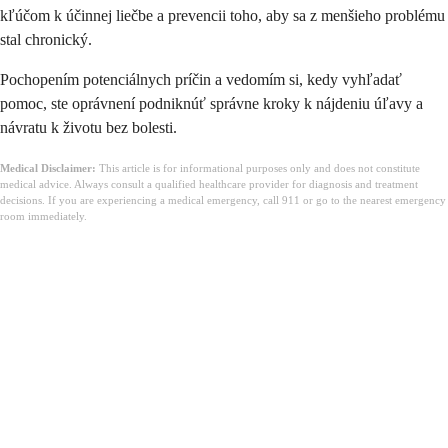
kľúčom k účinnej liečbe a prevencii toho, aby sa z menšieho problému
stal chronický.
Pochopením potenciálnych príčin a vedomím si, kedy vyhľadať
pomoc, ste oprávnení podniknúť správne kroky k nájdeniu úľavy a
návratu k životu bez bolesti.
Medical Disclaimer:
This article is for informational purposes only and does not constitute
medical advice. Always consult a qualified healthcare provider for diagnosis and treatment
decisions. If you are experiencing a medical emergency, call 911 or go to the nearest emergency
room immediately.