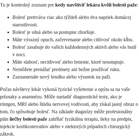
Tu je kontrolný zoznam pre
kedy navštíviť lekára kvôli bolesti paže
:
Bolesť pretrváva viac ako týždeň alebo dva napriek domácej
starostlivosti.
Bolesť je silná alebo sa postupne zhoršuje.
Máte výrazný opuch, začervenanie alebo citlivosť okolo kĺbu.
Bolesť zasahuje do vašich každodenných aktivít alebo vás budí
v noci.
Máte slabosť, necitlivosť alebo brnenie, ktoré neustupuje.
Nemôžete prenášať predmety ani bežne používať ruku.
Zaznamenáte nový hrudku alebo výrastok na paži.
Počas návštevy lekár vykoná fyzické vyšetrenie a opýta sa na vaše
príznaky a anamnézu. Môže nariadiť diagnostické testy, ako je
röntgen, MRI alebo štúdia nervovej vodivosti, aby získal jasný obraz o
tom, čo spôsobuje bolesť. Na základe diagnózy môže profesionálny
plán
liečby bolesti paže
zahŕňať fyzikálnu terapiu, lieky na predpis,
injekcie kortikosteroidov alebo v niektorých prípadoch chirurgický
zákrok.