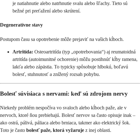
je natiahnutie alebo natrhnutie svalu alebo šľachy. Tieto sú
bežné pri preťažení alebo skrútení.
Degeneratívne stavy
Postupom času sa opotrebenie môže prejaviť na vašich kĺboch.
Artritída:
Osteoartritída (typ „opotrebovania“) aj reumatoidná
artritída (autoimunitné ochorenie) môžu postihnúť kĺby ramena,
lakťa alebo zápästia. To typicky spôsobuje hlbokú, boľavú
bolesť, stuhnutosť a znížený rozsah pohybu.
Bolesť súvisiaca s nervami: keď sú zdrojom nervy
Niekedy problém nespočíva vo svaloch alebo kĺboch paže, ale v
nervoch, ktoré ňou prebiehajú. Bolesť nervov sa často opisuje inak –
ako ostrá, pálivá, páliaca alebo brniaca, takmer ako elektrický šok.
Toto je často
bolesť paže, ktorá vyžaruje
z inej oblasti.