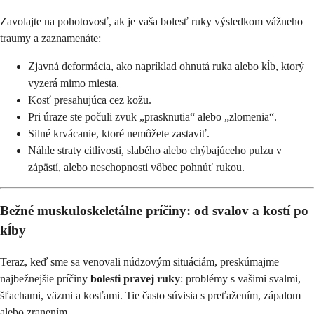
Zavolajte na pohotovosť, ak je vaša bolesť ruky výsledkom vážneho
traumy a zaznamenáte:
Zjavná deformácia, ako napríklad ohnutá ruka alebo kĺb, ktorý
vyzerá mimo miesta.
Kosť presahujúca cez kožu.
Pri úraze ste počuli zvuk „prasknutia“ alebo „zlomenia“.
Silné krvácanie, ktoré nemôžete zastaviť.
Náhle straty citlivosti, slabého alebo chýbajúceho pulzu v
zápästí, alebo neschopnosti vôbec pohnúť rukou.
Bežné muskuloskeletálne príčiny: od svalov a kostí po
kĺby
Teraz, keď sme sa venovali núdzovým situáciám, preskúmajme
najbežnejšie príčiny
bolesti pravej ruky
: problémy s vašimi svalmi,
šľachami, väzmi a kosťami. Tie často súvisia s preťažením, zápalom
alebo zranením.