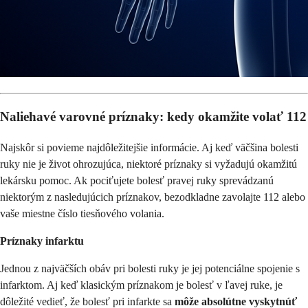
Naliehavé varovné príznaky: kedy okamžite volať 112
Najskôr si povieme najdôležitejšie informácie. Aj keď väčšina bolesti
ruky nie je život ohrozujúca, niektoré príznaky si vyžadujú okamžitú
lekársku pomoc. Ak pociťujete bolesť pravej ruky sprevádzanú
niektorým z nasledujúcich príznakov, bezodkladne zavolajte 112 alebo
vaše miestne číslo tiesňového volania.
Príznaky infarktu
Jednou z najväčších obáv pri bolesti ruky je jej potenciálne spojenie s
infarktom. Aj keď klasickým príznakom je bolesť v ľavej ruke, je
dôležité vedieť, že bolesť pri infarkte sa
môže absolútne vyskytnúť