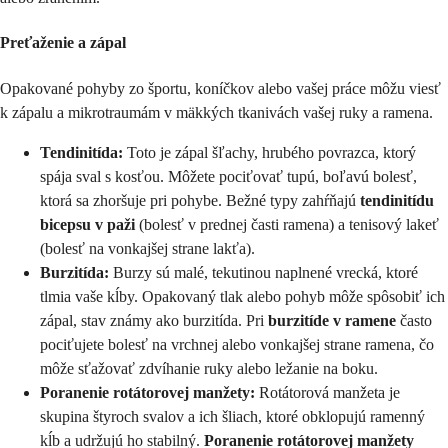
Preťaženie a zápal
Opakované pohyby zo športu, koníčkov alebo vašej práce môžu viesť
k zápalu a mikrotraumám v mäkkých tkanivách vašej ruky a ramena.
Tendinitída:
Toto je zápal šľachy, hrubého povrazca, ktorý
spája sval s kosťou. Môžete pociťovať tupú, boľavú bolesť,
ktorá sa zhoršuje pri pohybe. Bežné typy zahŕňajú
tendinitídu
bicepsu v paži
(bolesť v prednej časti ramena) a tenisový lakeť
(bolesť na vonkajšej strane lakťa).
Burzitída:
Burzy sú malé, tekutinou naplnené vrecká, ktoré
tlmia vaše kĺby. Opakovaný tlak alebo pohyb môže spôsobiť ich
zápal, stav známy ako burzitída. Pri
burzitíde v ramene
často
pociťujete bolesť na vrchnej alebo vonkajšej strane ramena, čo
môže sťažovať zdvíhanie ruky alebo ležanie na boku.
Poranenie rotátorovej manžety:
Rotátorová manžeta je
skupina štyroch svalov a ich šliach, ktoré obklopujú ramenný
kĺb a udržujú ho stabilný.
Poranenie rotátorovej manžety