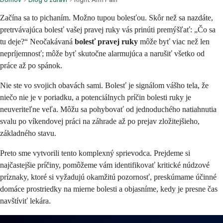
Začína sa to pichaním. Možno tupou bolesťou. Skôr než sa nazdáte,
pretrvávajúca bolesť vašej pravej ruky vás prinúti premýšľať: „Čo sa
tu deje?“ Neočakávaná
bolesť pravej ruky
môže byť viac než len
nepríjemnosť; môže byť skutočne alarmujúca a narušiť všetko od
práce až po spánok.
Nie ste vo svojich obavách sami. Bolesť je signálom vášho tela, že
niečo nie je v poriadku, a potenciálnych príčin bolesti ruky je
neuveriteľne veľa. Môžu sa pohybovať od jednoduchého natiahnutia
svalu po víkendovej práci na záhrade až po prejav zložitejšieho,
základného stavu.
Preto sme vytvorili tento komplexný sprievodca. Prejdeme si
najčastejšie príčiny, pomôžeme vám identifikovať kritické núdzové
príznaky, ktoré si vyžadujú okamžitú pozornosť, preskúmame účinné
domáce prostriedky na mierne bolesti a objasníme, kedy je presne čas
navštíviť lekára.