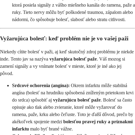
ktorá posiela signály z vášho miešneho kanála do ramena, paže a
ruky. Tieto nervy môžu byť poškodené traumou, zápalom alebo
nádormi, čo spôsobuje bolesť, slabosť alebo stratu citlivosti.
Vyžarujúca bolesť: keď problém nie je vo vašej paži
Niekedy cítite bolesť v paži, aj keď skutočný zdroj problému je niekde
inde. Tento jav sa nazýva
vyžarujúca bolesť paže
. Váš mozog si
zamení signály a vy vnímate bolesť v mieste, ktoré je iné ako jej
pôvod.
Srdcové ochorenia (angína):
Okrem infarktu môže stabilná
angína (bolesť na hrudníku spôsobená zníženým prietokom krvi
do srdca) spôsobiť aj
vyžarujúcu bolesť paže
. Bolesť sa často
opisuje ako tlak alebo zvieranie, ktoré môže vyžarovať do
ramena, paže, krku alebo čeľuste. Toto je ďalší dôvod, prečo by
akékoľvek spojenie medzi
bolesťou pravej ruky a príznakmi
infarktu
malo byť brané vážne.