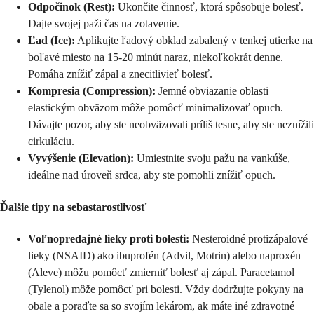
Odpočinok (Rest):
Ukončite činnosť, ktorá spôsobuje bolesť.
Dajte svojej paži čas na zotavenie.
Ľad (Ice):
Aplikujte ľadový obklad zabalený v tenkej utierke na
boľavé miesto na 15-20 minút naraz, niekoľkokrát denne.
Pomáha znížiť zápal a znecitlivieť bolesť.
Kompresia (Compression):
Jemné obviazanie oblasti
elastickým obväzom môže pomôcť minimalizovať opuch.
Dávajte pozor, aby ste neobväzovali príliš tesne, aby ste neznížili
cirkuláciu.
Vyvýšenie (Elevation):
Umiestnite svoju pažu na vankúše,
ideálne nad úroveň srdca, aby ste pomohli znížiť opuch.
Ďalšie tipy na sebastarostlivosť
Voľnopredajné lieky proti bolesti:
Nesteroidné protizápalové
lieky (NSAID) ako ibuprofén (Advil, Motrin) alebo naproxén
(Aleve) môžu pomôcť zmierniť bolesť aj zápal. Paracetamol
(Tylenol) môže pomôcť pri bolesti. Vždy dodržujte pokyny na
obale a poraďte sa so svojím lekárom, ak máte iné zdravotné