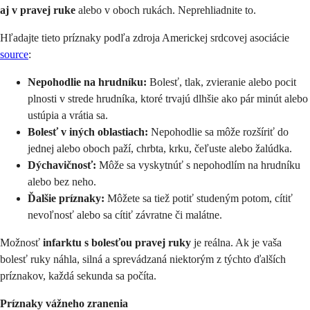
aj v pravej ruke
alebo v oboch rukách. Neprehliadnite to.
Hľadajte tieto príznaky podľa zdroja Americkej srdcovej asociácie
source
:
Nepohodlie na hrudníku:
Bolesť, tlak, zvieranie alebo pocit
plnosti v strede hrudníka, ktoré trvajú dlhšie ako pár minút alebo
ustúpia a vrátia sa.
Bolesť v iných oblastiach:
Nepohodlie sa môže rozšíriť do
jednej alebo oboch paží, chrbta, krku, čeľuste alebo žalúdka.
Dýchavičnosť:
Môže sa vyskytnúť s nepohodlím na hrudníku
alebo bez neho.
Ďalšie príznaky:
Môžete sa tiež potiť studeným potom, cítiť
nevoľnosť alebo sa cítiť závratne či malátne.
Možnosť
infarktu s bolesťou pravej ruky
je reálna. Ak je vaša
bolesť ruky náhla, silná a sprevádzaná niektorým z týchto ďalších
príznakov, každá sekunda sa počíta.
Príznaky vážneho zranenia