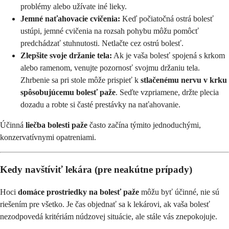
problémy alebo užívate iné lieky.
Jemné naťahovacie cvičenia:
Keď počiatočná ostrá bolesť
ustúpi, jemné cvičenia na rozsah pohybu môžu pomôcť
predchádzať stuhnutosti. Netlačte cez ostrú bolesť.
Zlepšite svoje držanie tela:
Ak je vaša bolesť spojená s krkom
alebo ramenom, venujte pozornosť svojmu držaniu tela.
Zhrbenie sa pri stole môže prispieť k
stlačenému nervu v krku
spôsobujúcemu bolesť paže
. Seďte vzpriamene, držte plecia
dozadu a robte si časté prestávky na naťahovanie.
Účinná
liečba bolesti paže
často začína týmito jednoduchými,
konzervatívnymi opatreniami.
Kedy navštíviť lekára (pre neakútne prípady)
Hoci
domáce prostriedky na bolesť paže
môžu byť účinné, nie sú
riešením pre všetko. Je čas objednať sa k lekárovi, ak vaša bolesť
nezodpovedá kritériám núdzovej situácie, ale stále vás znepokojuje.