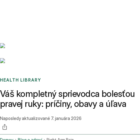
Benchmarks
Stories
FAQ
Sign up / Log in
HEALTH LIBRARY
Váš kompletný sprievodca bolesťou
pravej ruky: príčiny, obavy a úľava
Naposledy aktualizované
7. januára 2026
Domov
Blog o zdraví
Right Arm Pain