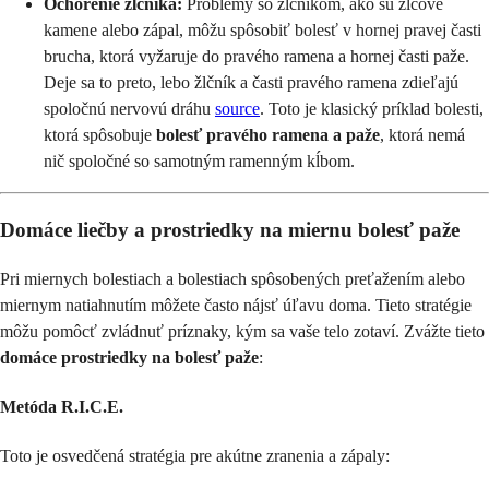
Ochorenie žlčníka:
Problémy so žlčníkom, ako sú žlčové
kamene alebo zápal, môžu spôsobiť bolesť v hornej pravej časti
brucha, ktorá vyžaruje do pravého ramena a hornej časti paže.
Deje sa to preto, lebo žlčník a časti pravého ramena zdieľajú
spoločnú nervovú dráhu
source
. Toto je klasický príklad bolesti,
ktorá spôsobuje
bolesť pravého ramena a paže
, ktorá nemá
nič spoločné so samotným ramenným kĺbom.
Domáce liečby a prostriedky na miernu bolesť paže
Pri miernych bolestiach a bolestiach spôsobených preťažením alebo
miernym natiahnutím môžete často nájsť úľavu doma. Tieto stratégie
môžu pomôcť zvládnuť príznaky, kým sa vaše telo zotaví. Zvážte tieto
domáce prostriedky na bolesť paže
:
Metóda R.I.C.E.
Toto je osvedčená stratégia pre akútne zranenia a zápaly: