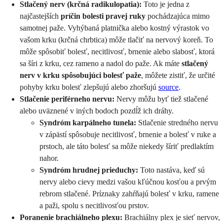
Stlačený nerv (krčná radikulopatia):
Toto je jedna z
najčastejších
príčin bolesti pravej ruky
pochádzajúca mimo
samotnej paže. Vyhýbaná platnička alebo kostný výrastok vo
vašom krku (krčná chrbtica) môže tlačiť na nervový koreň. To
môže spôsobiť bolesť, necitlivosť, brnenie alebo slabosť, ktorá
sa šíri z krku, cez rameno a nadol do paže. Ak máte
stlačený
nerv v krku spôsobujúci bolesť paže
, môžete zistiť, že určité
pohyby krku bolesť zlepšujú alebo zhoršujú
source
.
Stlačenie periférneho nervu:
Nervy môžu byť tiež stlačené
alebo uväznené v iných bodoch pozdĺž ich dráhy.
Syndróm karpálneho tunela:
Stlačenie stredného nervu
v zápästí spôsobuje necitlivosť, brnenie a bolesť v ruke a
prstoch, ale táto bolesť sa môže niekedy šíriť predlaktím
nahor.
Syndróm hrudnej prieduchy:
Toto nastáva, keď sú
nervy alebo cievy medzi vašou kľúčnou kosťou a prvým
rebrom stlačené. Príznaky zahŕňajú bolesť v krku, ramene
a paži, spolu s necitlivosťou prstov.
Poranenie brachiálneho plexu:
Brachiálny plex je sieť nervov,