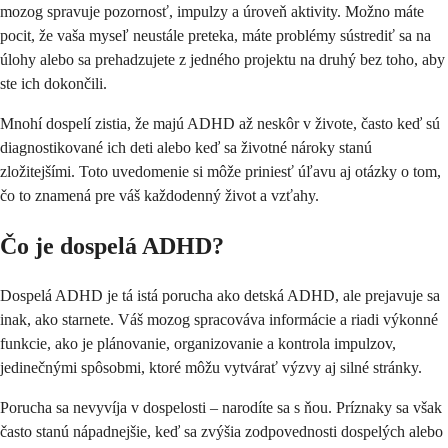
mozog spravuje pozornosť, impulzy a úroveň aktivity. Možno máte
pocit, že vaša myseľ neustále preteka, máte problémy sústrediť sa na
úlohy alebo sa prehadzujete z jedného projektu na druhý bez toho, aby
ste ich dokončili.
Mnohí dospelí zistia, že majú ADHD až neskôr v živote, často keď sú
diagnostikované ich deti alebo keď sa životné nároky stanú
zložitejšími. Toto uvedomenie si môže priniesť úľavu aj otázky o tom,
čo to znamená pre váš každodenný život a vzťahy.
Čo je dospelá ADHD?
Dospelá ADHD je tá istá porucha ako detská ADHD, ale prejavuje sa
inak, ako starnete. Váš mozog spracováva informácie a riadi výkonné
funkcie, ako je plánovanie, organizovanie a kontrola impulzov,
jedinečnými spôsobmi, ktoré môžu vytvárať výzvy aj silné stránky.
Porucha sa nevyvíja v dospelosti – narodíte sa s ňou. Príznaky sa však
často stanú nápadnejšie, keď sa zvýšia zodpovednosti dospelých alebo