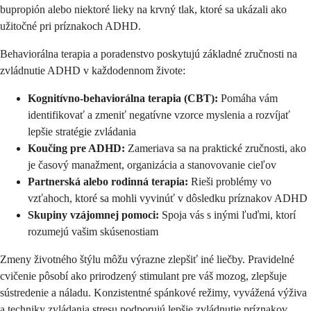
bupropión alebo niektoré lieky na krvný tlak, ktoré sa ukázali ako
užitočné pri príznakoch ADHD.
Behaviorálna terapia a poradenstvo poskytujú základné zručnosti na
zvládnutie ADHD v každodennom živote:
Kognitívno-behaviorálna terapia (CBT):
Pomáha vám
identifikovať a zmeniť negatívne vzorce myslenia a rozvíjať
lepšie stratégie zvládania
Koučing pre ADHD:
Zameriava sa na praktické zručnosti, ako
je časový manažment, organizácia a stanovovanie cieľov
Partnerská alebo rodinná terapia:
Rieši problémy vo
vzťahoch, ktoré sa mohli vyvinúť v dôsledku príznakov ADHD
Skupiny vzájomnej pomoci:
Spoja vás s inými ľuďmi, ktorí
rozumejú vašim skúsenostiam
Zmeny životného štýlu môžu výrazne zlepšiť iné liečby. Pravidelné
cvičenie pôsobí ako prirodzený stimulant pre váš mozog, zlepšuje
sústredenie a náladu. Konzistentné spánkové režimy, vyvážená výživa
a techniky zvládania stresu podporujú lepšie zvládnutie príznakov.