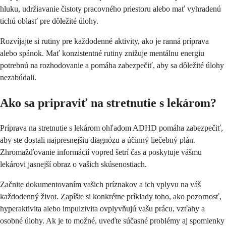
hluku, udržiavanie čistoty pracovného priestoru alebo mať vyhradenú
tichú oblasť pre dôležité úlohy.
Rozvíjajte si rutiny pre každodenné aktivity, ako je ranná príprava
alebo spánok. Mať konzistentné rutiny znižuje mentálnu energiu
potrebnú na rozhodovanie a pomáha zabezpečiť, aby sa dôležité úlohy
nezabúdali.
Ako sa pripraviť na stretnutie s lekárom?
Príprava na stretnutie s lekárom ohľadom ADHD pomáha zabezpečiť,
aby ste dostali najpresnejšiu diagnózu a účinný liečebný plán.
Zhromažďovanie informácií vopred šetrí čas a poskytuje vášmu
lekárovi jasnejší obraz o vašich skúsenostiach.
Začnite dokumentovaním vašich príznakov a ich vplyvu na váš
každodenný život. Zapíšte si konkrétne príklady toho, ako pozornosť,
hyperaktivita alebo impulzivita ovplyvňujú vašu prácu, vzťahy a
osobné úlohy. Ak je to možné, uveďte súčasné problémy aj spomienky