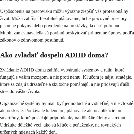
Uspôsobenia na pracovisku môžu výrazne zlepšiť váš profesionálny
život. Môžu zahŕňať flexibilné plánovanie, tiché pracovné priestory,
písomné pokyny alebo povolenie na prestávky, keď sú potrebné.
Mnohí zamestnávatelia sú povinní poskytovať primerané úpravy podľa
zákonov o zdravotnom postihnutí.
Ako zvládať dospelú ADHD doma?
Zvládanie ADHD doma zahŕňa vytváranie systémov a rutín, ktoré
fungujú s vaším mozgom, a nie proti nemu. Kľúčom je nájsť stratégie,
ktoré sa zdajú udržateľné a skutočne pomáhajú, a nie pridávajú ďalší
stres do vášho života.
Organizačné systémy by mali byť jednoduché a viditeľné, a nie zložité
alebo skryté. Používajte kalendáre, plánovače alebo aplikácie pre
smartfóny, ktoré posielajú pripomienky na dôležité úlohy a stretnutia.
Udržujte dôležité veci, ako sú kľúče a peňaženky, na rovnakých
určených miestach každý deň.