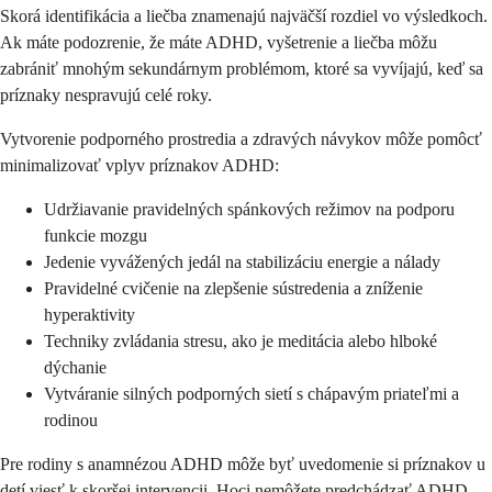
Skorá identifikácia a liečba znamenajú najväčší rozdiel vo výsledkoch.
Ak máte podozrenie, že máte ADHD, vyšetrenie a liečba môžu
zabrániť mnohým sekundárnym problémom, ktoré sa vyvíjajú, keď sa
príznaky nespravujú celé roky.
Vytvorenie podporného prostredia a zdravých návykov môže pomôcť
minimalizovať vplyv príznakov ADHD:
Udržiavanie pravidelných spánkových režimov na podporu
funkcie mozgu
Jedenie vyvážených jedál na stabilizáciu energie a nálady
Pravidelné cvičenie na zlepšenie sústredenia a zníženie
hyperaktivity
Techniky zvládania stresu, ako je meditácia alebo hlboké
dýchanie
Vytváranie silných podporných sietí s chápavým priateľmi a
rodinou
Pre rodiny s anamnézou ADHD môže byť uvedomenie si príznakov u
detí viesť k skoršej intervencii. Hoci nemôžete predchádzať ADHD,