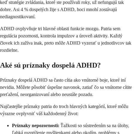
keď stratégie zvládania, ktoré ste používali roky, už nefungujú tak
dobre. Asi 4 % dospelých žije s ADHD, hoci mnohí zostávajú
nediagnostikovaní.
ADHD ovplyvňuje tri hlavné oblasti funkcie mozgu. Patria sem
regulácia pozornosti, kontrola impulzov a úroveň aktivity. Každý
človek ich zažíva inak, preto môže ADHD vyzerať u jednotlivcov tak
rozdielne.
Aké sú príznaky dospelá ADHD?
Príznaky dospelá ADHD sa často cítia ako vnútorné boje, ktoré iní
nevidia. Môžete pôsobiť úspešne navonok, zatiaľ čo sa vnútorne cítite
preťažení, neorganizovaní alebo neustále pozadu.
Najčastejšie príznaky patria do troch hlavných kategórií, ktoré môžu
výrazne ovplyvniť váš každodenný život:
Príznaky nepozornosti:
Ťažkosti so sústredením sa na úlohy,
ľahká rozptýlenie myšlienkami alebo okolím, problémy s