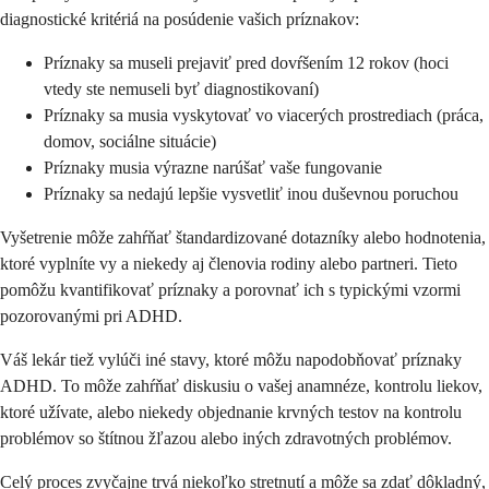
diagnostické kritériá na posúdenie vašich príznakov:
Príznaky sa museli prejaviť pred dovŕšením 12 rokov (hoci
vtedy ste nemuseli byť diagnostikovaní)
Príznaky sa musia vyskytovať vo viacerých prostrediach (práca,
domov, sociálne situácie)
Príznaky musia výrazne narúšať vaše fungovanie
Príznaky sa nedajú lepšie vysvetliť inou duševnou poruchou
Vyšetrenie môže zahŕňať štandardizované dotazníky alebo hodnotenia,
ktoré vyplníte vy a niekedy aj členovia rodiny alebo partneri. Tieto
pomôžu kvantifikovať príznaky a porovnať ich s typickými vzormi
pozorovanými pri ADHD.
Váš lekár tiež vylúči iné stavy, ktoré môžu napodobňovať príznaky
ADHD. To môže zahŕňať diskusiu o vašej anamnéze, kontrolu liekov,
ktoré užívate, alebo niekedy objednanie krvných testov na kontrolu
problémov so štítnou žľazou alebo iných zdravotných problémov.
Celý proces zvyčajne trvá niekoľko stretnutí a môže sa zdať dôkladný,