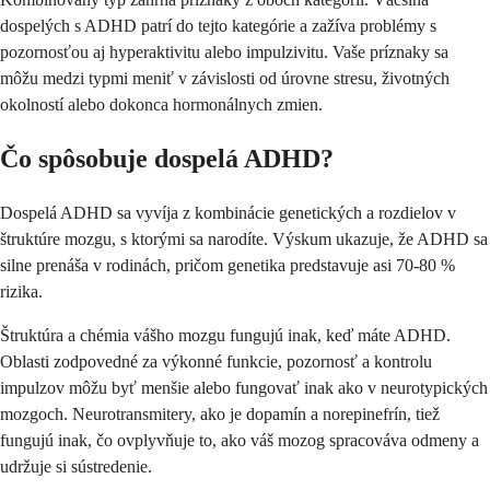
dospelých s ADHD patrí do tejto kategórie a zažíva problémy s
pozornosťou aj hyperaktivitu alebo impulzivitu. Vaše príznaky sa
môžu medzi typmi meniť v závislosti od úrovne stresu, životných
okolností alebo dokonca hormonálnych zmien.
Čo spôsobuje dospelá ADHD?
Dospelá ADHD sa vyvíja z kombinácie genetických a rozdielov v
štruktúre mozgu, s ktorými sa narodíte. Výskum ukazuje, že ADHD sa
silne prenáša v rodinách, pričom genetika predstavuje asi 70-80 %
rizika.
Štruktúra a chémia vášho mozgu fungujú inak, keď máte ADHD.
Oblasti zodpovedné za výkonné funkcie, pozornosť a kontrolu
impulzov môžu byť menšie alebo fungovať inak ako v neurotypických
mozgoch. Neurotransmitery, ako je dopamín a norepinefrín, tiež
fungujú inak, čo ovplyvňuje to, ako váš mozog spracováva odmeny a
udržuje si sústredenie.