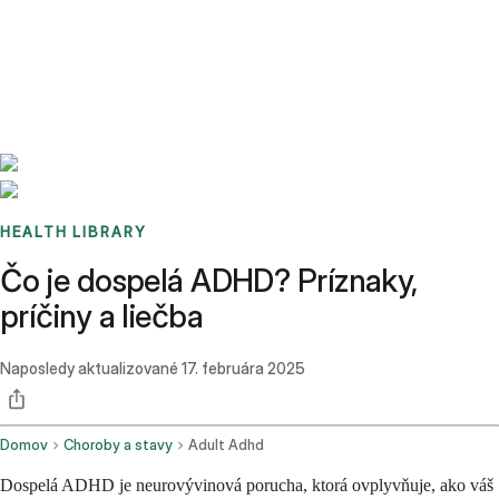
Benchmarks
Stories
FAQ
Sign up / Log in
HEALTH LIBRARY
Čo je dospelá ADHD? Príznaky,
príčiny a liečba
Naposledy aktualizované
17. februára 2025
Domov
Choroby a stavy
Adult Adhd
Dospelá ADHD je neurovývinová porucha, ktorá ovplyvňuje, ako váš