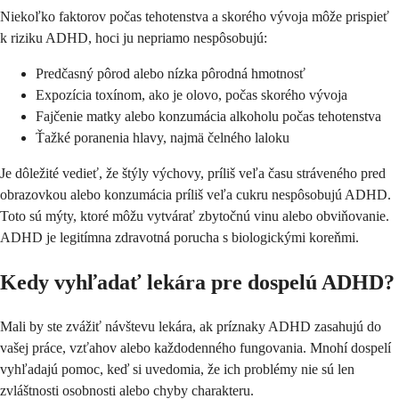
Niekoľko faktorov počas tehotenstva a skorého vývoja môže prispieť
k riziku ADHD, hoci ju nepriamo nespôsobujú:
Predčasný pôrod alebo nízka pôrodná hmotnosť
Expozícia toxínom, ako je olovo, počas skorého vývoja
Fajčenie matky alebo konzumácia alkoholu počas tehotenstva
Ťažké poranenia hlavy, najmä čelného laloku
Je dôležité vedieť, že štýly výchovy, príliš veľa času stráveného pred
obrazovkou alebo konzumácia príliš veľa cukru nespôsobujú ADHD.
Toto sú mýty, ktoré môžu vytvárať zbytočnú vinu alebo obviňovanie.
ADHD je legitímna zdravotná porucha s biologickými koreňmi.
Kedy vyhľadať lekára pre dospelú ADHD?
Mali by ste zvážiť návštevu lekára, ak príznaky ADHD zasahujú do
vašej práce, vzťahov alebo každodenného fungovania. Mnohí dospelí
vyhľadajú pomoc, keď si uvedomia, že ich problémy nie sú len
zvláštnosti osobnosti alebo chyby charakteru.