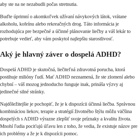
aby ste na ne nezabudli počas stretnutia.
Buďte úprimní o akomkoľvek užívaní návykových látok, vrátane
alkoholu, kofeínu alebo rekreačných drog. Táto informácia je
rozhodujúca pre bezpečné a účinné plánovanie liečby a váš lekár to
potrebuje vedieť, aby vám poskytol najlepšiu starostlivosť.
Aký je hlavný záver o dospelá ADHD?
Dospelá ADHD je skutočná, liečiteľná zdravotná porucha, ktorá
postihuje milióny ľudí. Mať ADHD neznamená, že ste zlomení alebo
chybní – váš mozog jednoducho funguje inak, prináša výzvy aj
jedinečné silné stránky.
Najdôležitejšie je pochopiť, že je k dispozícii účinná liečba. Správnou
kombináciou liekov, terapie a stratégií životného štýlu môžu väčšina
dospelých s ADHD výrazne zlepšiť svoje príznaky a kvalitu života.
Mnohí ľudia pociťujú úľavu len z toho, že vedia, že existuje názov pre
ich problémy a že je k dispozícii pomoc.