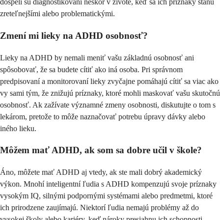
dospelí sú diagnostikovaní neskôr v živote, keď sa ich príznaky stanú
zreteľnejšími alebo problematickými.
Zmení mi lieky na ADHD osobnosť?
Lieky na ADHD by nemali meniť vašu základnú osobnosť ani
spôsobovať, že sa budete cítiť ako iná osoba. Pri správnom
predpisovaní a monitorovaní lieky zvyčajne pomáhajú cítiť sa viac ako
vy sami tým, že znižujú príznaky, ktoré mohli maskovať vašu skutočnú
osobnosť. Ak zažívate významné zmeny osobnosti, diskutujte o tom s
lekárom, pretože to môže naznačovať potrebu úpravy dávky alebo
iného lieku.
Môžem mať ADHD, ak som sa dobre učil v škole?
Áno, môžete mať ADHD aj vtedy, ak ste mali dobrý akademický
výkon. Mnohí inteligentní ľudia s ADHD kompenzujú svoje príznaky
vysokým IQ, silnými podpornými systémami alebo predmetmi, ktoré
ich prirodzene zaujímajú. Niektorí ľudia nemajú problémy až do
vysokej školy alebo kariéry, keď nároky presiahnu ich schopnosti