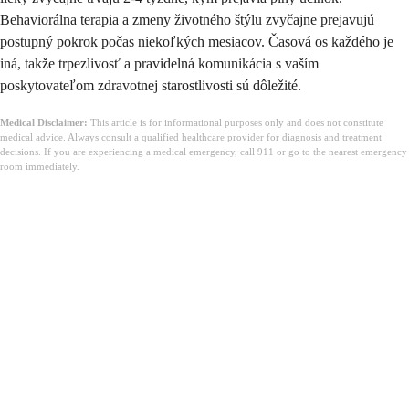
Behaviorálna terapia a zmeny životného štýlu zvyčajne prejavujú
postupný pokrok počas niekoľkých mesiacov. Časová os každého je
iná, takže trpezlivosť a pravidelná komunikácia s vaším
poskytovateľom zdravotnej starostlivosti sú dôležité.
Medical Disclaimer:
This article is for informational purposes only and does not constitute
medical advice. Always consult a qualified healthcare provider for diagnosis and treatment
decisions. If you are experiencing a medical emergency, call 911 or go to the nearest emergency
room immediately.