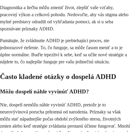
Diagnostika a liečba môžu zmeniť život, zlepšiť vaše vzťahy,
pracovný výkon a celkovú pohodu. Nedovoľte, aby vás stigma alebo
mylné predstavy odradili od vyhľadania pomoci, ak si u seba
spoznávate príznaky ADHD.
Pamätajte, že zvládnutie ADHD je prebiehajúci proces, nie
jednorazové riešenie. To, čo funguje, sa môže časom meniť a to je
úplne normálne. Buďte trpezliví k sebe, keď sa učíte nové stratégie a
nájdete to, čo najlepšie funguje pre vašu jedinečnú situáciu.
Často kladené otázky o dospelá ADHD
Môžu dospelí náhle vyvinúť ADHD?
Nie, dospelí nemôžu náhle vyvinúť ADHD, pretože je to
neurovývinová porucha prítomná od narodenia. Príznaky sa však
môžu stať nápadnejšie počas období zvýšeného stresu, životných
zmien alebo keď stratégie zvládania prestanú účinne fungovať. Mnohí