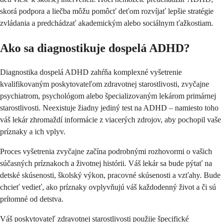
skorá podpora a liečba môžu pomôcť deťom rozvíjať lepšie stratégie
zvládania a predchádzať akademickým alebo sociálnym ťažkostiam.
Ako sa diagnostikuje dospelá ADHD?
Diagnostika dospelá ADHD zahŕňa komplexné vyšetrenie
kvalifikovaným poskytovateľom zdravotnej starostlivosti, zvyčajne
psychiatrom, psychológom alebo špecializovaným lekárom primárnej
starostlivosti. Neexistuje žiadny jediný test na ADHD – namiesto toho
váš lekár zhromaždí informácie z viacerých zdrojov, aby pochopil vaše
príznaky a ich vplyv.
Proces vyšetrenia zvyčajne začína podrobnými rozhovormi o vašich
súčasných príznakoch a životnej histórii. Váš lekár sa bude pýtať na
detské skúsenosti, školský výkon, pracovné skúsenosti a vzťahy. Bude
chcieť vedieť, ako príznaky ovplyvňujú váš každodenný život a či sú
prítomné od detstva.
Váš poskytovateľ zdravotnej starostlivosti použije špecifické