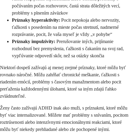
počúvaním počas rozhovorov, častá strata dôležitých vecí,
problémy s plnením záväzkov
Príznaky hyperaktivity:
Pocit nepokoja alebo nervozity,
ťažkosti s posedením na mieste počas stretnutí, nadmerné
rozprávanie, pocit, že vaša myseľ je vždy „v pohybe“
Príznaky impulzivity:
Prerušovanie iných, prijímanie
rozhodnutí bez premyslenia, ťažkosti s čakaním na svoj rad,
vypľúvanie odpovedí skôr, než sa otázky skončia
Niektorí dospelí zažívajú aj menej zrejmé príznaky, ktoré môžu byť
rovnako náročné. Môžu zahŕňať chronické meškanie, ťažkosti s
riadením emócií, problémy s časovým manažmentom alebo pocit
preťaženia každodennými úlohami, ktoré sa iným zdajú ľahko
zvládnuteľné.
Ženy často zažívajú ADHD inak ako muži, s príznakmi, ktoré môžu
byť viac internalizované. Môžete mať problémy s snívaním, pocitom
roztrúsenosti alebo intenzívnymi emocionálnymi reakciami, ktoré
môžu byť niekedy prehliadané alebo zle pochopené inými.