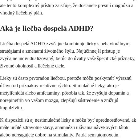
ale tento komplexný prístup zaisťuje, že dostanete presnú diagnózu a
vhodný liečebný plán.
Aká je liečba dospelá ADHD?
Liečba dospelá ADHD zvyčajne kombinuje lieky s behaviorálnymi
stratégiami a zmenami životného štýlu. Najúčinnejší prístup je
zvyčajne individualizovaný, berúc do úvahy vaše špecifické príznaky,
životné okolnosti a liečebné ciele.
Lieky sú často prvoradou liečbou, pretože môžu poskytnúť výraznú
úľavu od príznakov relatívne rýchlo. Stimulačné lieky, ako je
metylfenidát alebo amfetamíny, pôsobia tak, že zvyšujú dopamín a
norepinefrín vo vašom mozgu, zlepšujú sústredenie a znižujú
impulzivitu.
K dispozícii sú aj nestimulačné lieky a môžu byť uprednostňované, ak
máte určité zdravotné stavy, anamnézu užívania návykových látok
alebo nereagujete dobre na stimulanty. Patria sem atomoxetín,