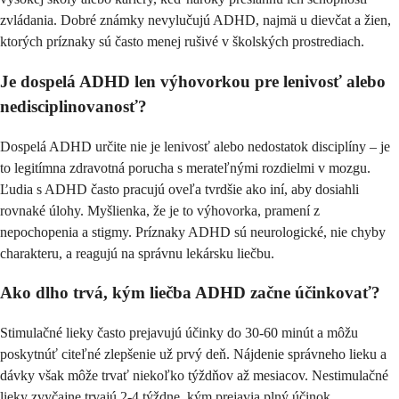
zvládania. Dobré známky nevylučujú ADHD, najmä u dievčat a žien,
ktorých príznaky sú často menej rušivé v školských prostrediach.
Je dospelá ADHD len výhovorkou pre lenivosť alebo
nedisciplinovanosť?
Dospelá ADHD určite nie je lenivosť alebo nedostatok disciplíny – je
to legitímna zdravotná porucha s merateľnými rozdielmi v mozgu.
Ľudia s ADHD často pracujú oveľa tvrdšie ako iní, aby dosiahli
rovnaké úlohy. Myšlienka, že je to výhovorka, pramení z
nepochopenia a stigmy. Príznaky ADHD sú neurologické, nie chyby
charakteru, a reagujú na správnu lekársku liečbu.
Ako dlho trvá, kým liečba ADHD začne účinkovať?
Stimulačné lieky často prejavujú účinky do 30-60 minút a môžu
poskytnúť citeľné zlepšenie už prvý deň. Nájdenie správneho lieku a
dávky však môže trvať niekoľko týždňov až mesiacov. Nestimulačné
lieky zvyčajne trvajú 2-4 týždne, kým prejavia plný účinok.