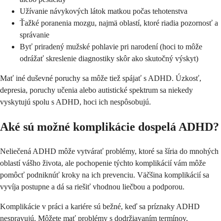
Užívanie návykových látok matkou počas tehotenstva
Ťažké poranenia mozgu, najmä oblastí, ktoré riadia pozornosť a
správanie
Byť priradený mužské pohlavie pri narodení (hoci to môže
odrážať skreslenie diagnostiky skôr ako skutočný výskyt)
Mať iné duševné poruchy sa môže tiež spájať s ADHD. Úzkosť,
depresia, poruchy učenia alebo autistické spektrum sa niekedy
vyskytujú spolu s ADHD, hoci ich nespôsobujú.
Aké sú možné komplikácie dospelá ADHD?
Neliečená ADHD môže vytvárať problémy, ktoré sa šíria do mnohých
oblastí vášho života, ale pochopenie týchto komplikácií vám môže
pomôcť podniknúť kroky na ich prevenciu. Väčšina komplikácií sa
vyvíja postupne a dá sa riešiť vhodnou liečbou a podporou.
Komplikácie v práci a kariére sú bežné, keď sa príznaky ADHD
nespravujú. Môžete mať problémy s dodržiavaním termínov,