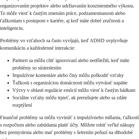
organizovaním projektov alebo udržiavaním konzistentného výkonu.
To môže viesť k častým zmenám práce, podzamestnanosti alebo
ťažkostiam s postupom v kariére, aj keď máte dobré zručnosti a
inteligenciu.
Problémy vo vzťahoch sa často vyvíjajú, keď ADHD ovplyvňuje
komunikáciu a každodenné interakcie:
Partneri sa môžu cítiť ignorovaní alebo nedôležití, keď máte
problémy so sústredením
Impulzívne komentáre alebo činy môžu poškodiť vzťahy
Ťažkosti s organizáciou domácnosti môžu vytvárať napätie
Výzvy v oblasti regulácie emócií môžu viesť k častým hádkam
Sociálne vzťahy môžu trpieť, ak prerušujete alebo sa zdáte
rozptýlení
Finančné problémy sa môžu vyvinúť z impulzívneho míňania, ťažkostí
s rozpočtom alebo zabúdania platiť účty. Môžete robiť veľké nákupy
bez premyslenia alebo mať problémy s šetrením peňazí na dlhodobé