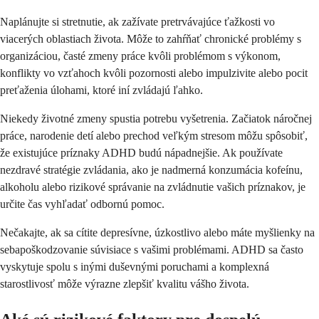
Naplánujte si stretnutie, ak zažívate pretrvávajúce ťažkosti vo
viacerých oblastiach života. Môže to zahŕňať chronické problémy s
organizáciou, časté zmeny práce kvôli problémom s výkonom,
konflikty vo vzťahoch kvôli pozornosti alebo impulzivite alebo pocit
preťaženia úlohami, ktoré iní zvládajú ľahko.
Niekedy životné zmeny spustia potrebu vyšetrenia. Začiatok náročnej
práce, narodenie detí alebo prechod veľkým stresom môžu spôsobiť,
že existujúce príznaky ADHD budú nápadnejšie. Ak používate
nezdravé stratégie zvládania, ako je nadmerná konzumácia kofeínu,
alkoholu alebo rizikové správanie na zvládnutie vašich príznakov, je
určite čas vyhľadať odbornú pomoc.
Nečakajte, ak sa cítite depresívne, úzkostlivo alebo máte myšlienky na
sebapoškodzovanie súvisiace s vašimi problémami. ADHD sa často
vyskytuje spolu s inými duševnými poruchami a komplexná
starostlivosť môže výrazne zlepšiť kvalitu vášho života.