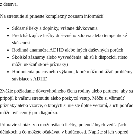
z detstva.
Na stretnutie si prineste komplexný zoznam informácií:
Súčasné lieky a doplnky, vrátane dávkovania
Predchádzajúce liečby duševného zdravia alebo terapeutické
skúsenosti
Rodinná anamnéza ADHD alebo iných duševných porúch
Školské záznamy alebo vysvedčenia, ak sú k dispozícii (tieto
môžu ukázať skoré príznaky)
Hodnotenia pracovného výkonu, ktoré môžu odrážať problémy
súvisiace s ADHD
Zvážte požiadanie dôveryhodného člena rodiny alebo partnera, aby sa
pripojil k vášmu stretnutiu alebo poskytol vstup. Môžu si všimnúť
príznaky alebo vzorce, o ktorých si nie ste úplne vedomí, a ich pohľad
môže byť cenný pre diagnózu.
Pripravte si otázky o možnostiach liečby, potenciálnych vedľajších
účinkoch a čo môžete očakávať v budúcnosti. Napíšte si ich vopred,