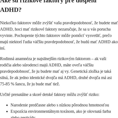
Aké sú rizikové faktory pre dospelú
ADHD?
Niekoľko faktorov môže zvýšiť vašu pravdepodobnosť, že budete mať
ADHD, hoci mať rizikové faktory nezaručuje, že sa u vás porucha
vyvinie. Pochopenie týchto faktorov môže pomôcť vysvetliť, prečo
majú niektorí ľudia väčšiu pravdepodobnosť, že budú mať ADHD ako
iní.
Rodinná anamnéza je najsilnejším rizikovým faktorom – ak vaši
rodičia alebo súrodenci majú ADHD, máte oveľa väčšiu
pravdepodobnosť, že ju budete mať aj vy. Genetická zložka je taká
silná, že ak jedno identické dvojča má ADHD, druhé dvojča má asi
75-85 % šancu, že ju bude mať tiež.
Určité prenatálne a skoré detské faktory môžu zvýšiť riziko:
Narodenie predčasne alebo s nízkou pôrodnou hmotnosťou
Expozícia environmentálnym toxínom, ako je olovnatá farba
alebo pesticídy