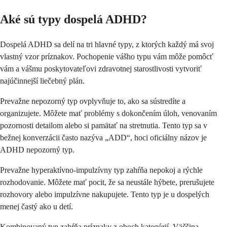
Aké sú typy dospelá ADHD?
Dospelá ADHD sa delí na tri hlavné typy, z ktorých každý má svoj
vlastný vzor príznakov. Pochopenie vášho typu vám môže pomôcť
vám a vášmu poskytovateľovi zdravotnej starostlivosti vytvoriť
najúčinnejší liečebný plán.
Prevažne nepozorný typ ovplyvňuje to, ako sa sústredíte a
organizujete. Môžete mať problémy s dokončením úloh, venovaním
pozornosti detailom alebo si pamätať na stretnutia. Tento typ sa v
bežnej konverzácii často nazýva „ADD“, hoci oficiálny názov je
ADHD nepozorný typ.
Prevažne hyperaktívno-impulzívny typ zahŕňa nepokoj a rýchle
rozhodovanie. Môžete mať pocit, že sa neustále hýbete, prerušujete
rozhovory alebo impulzívne nakupujete. Tento typ je u dospelých
menej častý ako u detí.
Kombinovaný typ zahŕňa príznaky z oboch kategórií. Väčšina