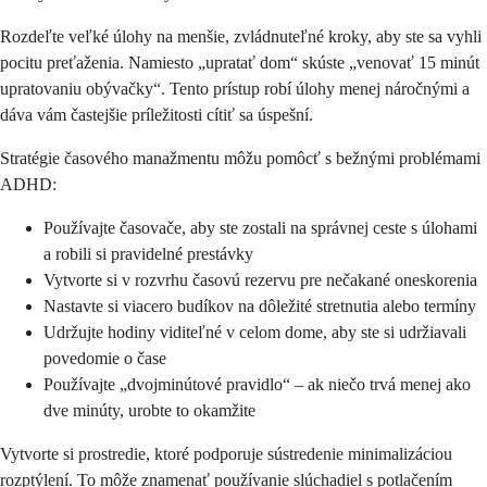
Rozdeľte veľké úlohy na menšie, zvládnuteľné kroky, aby ste sa vyhli
pocitu preťaženia. Namiesto „upratať dom“ skúste „venovať 15 minút
upratovaniu obývačky“. Tento prístup robí úlohy menej náročnými a
dáva vám častejšie príležitosti cítiť sa úspešní.
Stratégie časového manažmentu môžu pomôcť s bežnými problémami
ADHD:
Používajte časovače, aby ste zostali na správnej ceste s úlohami
a robili si pravidelné prestávky
Vytvorte si v rozvrhu časovú rezervu pre nečakané oneskorenia
Nastavte si viacero budíkov na dôležité stretnutia alebo termíny
Udržujte hodiny viditeľné v celom dome, aby ste si udržiavali
povedomie o čase
Používajte „dvojminútové pravidlo“ – ak niečo trvá menej ako
dve minúty, urobte to okamžite
Vytvorte si prostredie, ktoré podporuje sústredenie minimalizáciou
rozptýlení. To môže znamenať používanie slúchadiel s potlačením