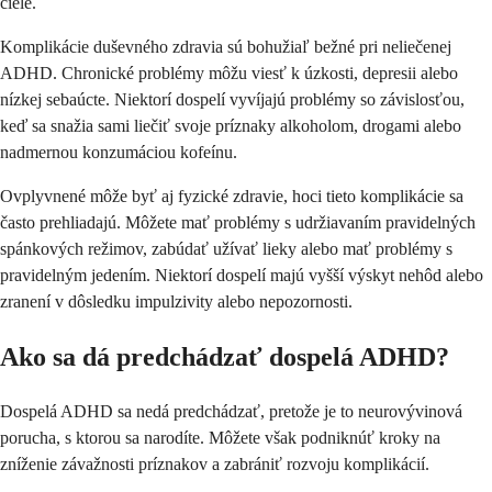
ciele.
Komplikácie duševného zdravia sú bohužiaľ bežné pri neliečenej
ADHD. Chronické problémy môžu viesť k úzkosti, depresii alebo
nízkej sebaúcte. Niektorí dospelí vyvíjajú problémy so závislosťou,
keď sa snažia sami liečiť svoje príznaky alkoholom, drogami alebo
nadmernou konzumáciou kofeínu.
Ovplyvnené môže byť aj fyzické zdravie, hoci tieto komplikácie sa
často prehliadajú. Môžete mať problémy s udržiavaním pravidelných
spánkových režimov, zabúdať užívať lieky alebo mať problémy s
pravidelným jedením. Niektorí dospelí majú vyšší výskyt nehôd alebo
zranení v dôsledku impulzivity alebo nepozornosti.
Ako sa dá predchádzať dospelá ADHD?
Dospelá ADHD sa nedá predchádzať, pretože je to neurovývinová
porucha, s ktorou sa narodíte. Môžete však podniknúť kroky na
zníženie závažnosti príznakov a zabrániť rozvoju komplikácií.