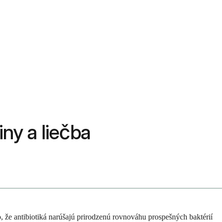
ny a liečba
o, že antibiotiká narúšajú prirodzenú rovnováhu prospešných baktérií