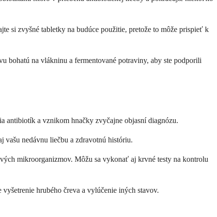
jte si zvyšné tabletky na budúce použitie, pretože to môže prispieť k
vu bohatú na vlákninu a fermentované potraviny, aby ste podporili
ia antibiotík a vznikom hnačky zvyčajne objasní diagnózu.
 aj vašu nedávnu liečbu a zdravotnú históriu.
odlivých mikroorganizmov. Môžu sa vykonať aj krvné testy na kontrolu
 vyšetrenie hrubého čreva a vylúčenie iných stavov.