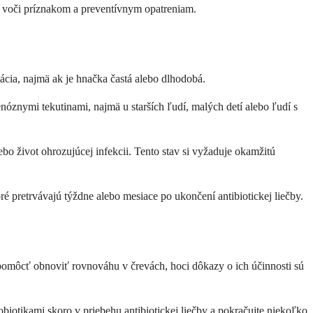
jší voči príznakom a preventívnym opatreniam.
ácia, najmä ak je hnačka častá alebo dlhodobá.
nóznymi tekutinami, najmä u starších ľudí, malých detí alebo ľudí s
ebo život ohrozujúcej infekcii. Tento stav si vyžaduje okamžitú
é pretrvávajú týždne alebo mesiace po ukončení antibiotickej liečby.
 pomôcť obnoviť rovnováhu v črevách, hoci dôkazy o ich účinnosti sú
obiotikami skoro v priebehu antibiotickej liečby a pokračujte niekoľko