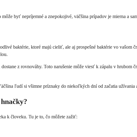
i to môže byť nepríjemné a znepokojivé, väčšina prípadov je mierna a sa
odlivé baktérie, ktoré majú cieliť, ale aj prospešné baktérie vo vašom 
lou.
 sa dostane z rovnováhy. Toto narušenie môže viesť k zápalu v hrubom 
äčšina ľudí si všimne príznaky do niekoľkých dní od začatia užívania a
j hnačky?
ka k človeku. Tu je to, čo môžete zažiť: