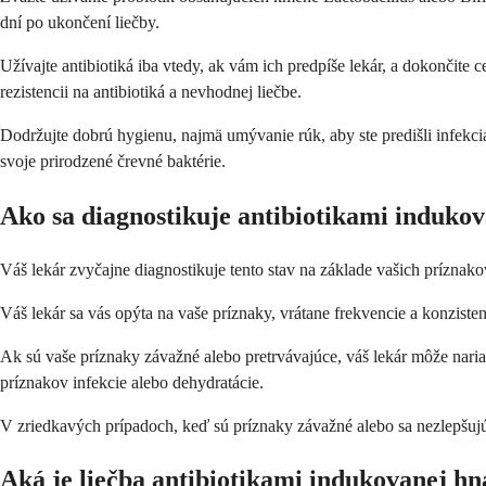
dní po ukončení liečby.
Užívajte antibiotiká iba vtedy, ak vám ich predpíše lekár, a dokončite 
rezistencii na antibiotiká a nevhodnej liečbe.
Dodržujte dobrú hygienu, najmä umývanie rúk, aby ste predišli infekci
svoje prirodzené črevné baktérie.
Ako sa diagnostikuje antibiotikami induko
Váš lekár zvyčajne diagnostikuje tento stav na základe vašich príznak
Váš lekár sa vás opýta na vaše príznaky, vrátane frekvencie a konzistenci
Ak sú vaše príznaky závažné alebo pretrvávajúce, váš lekár môže nariad
príznakov infekcie alebo dehydratácie.
V zriedkavých prípadoch, keď sú príznaky závažné alebo sa nezlepšujú,
Aká je liečba antibiotikami indukovanej h