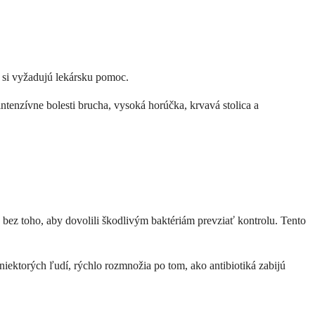
 si vyžadujú lekársku pomoc.
ntenzívne bolesti brucha, vysoká horúčka, krvavá stolica a
 bez toho, aby dovolili škodlivým baktériám prevziať kontrolu. Tento
h niektorých ľudí, rýchlo rozmnožia po tom, ako antibiotiká zabijú