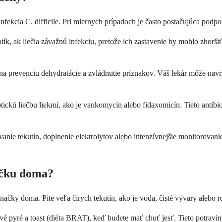
infekcia C. difficile. Pri miernych prípadoch je často postačujúca podpo
ík, ak liečia závažnú infekciu, pretože ich zastavenie by mohlo zhorš
 na prevenciu dehydratácie a zvládnutie príznakov. Váš lekár môže nav
otickú liečbu liekmi, ako je vankomycín alebo fidaxomicín. Tieto antibio
nie tekutín, doplnenie elektrolytov alebo intenzívnejšie monitorovani
ačku doma?
načky doma. Pite veľa čírych tekutín, ako je voda, čisté vývary alebo ro
kové pyré a toast (diéta BRAT), keď budete mať chuť jesť. Tieto potrav