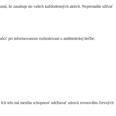
častá, že zasahuje do vašich každodenných aktivít. Neprestaňte užívať
cť pri informovanom rozhodovaní o antibiotickej liečbe.
u. Ich telo má menšiu schopnosť udržiavať zdravú rovnováhu črevných