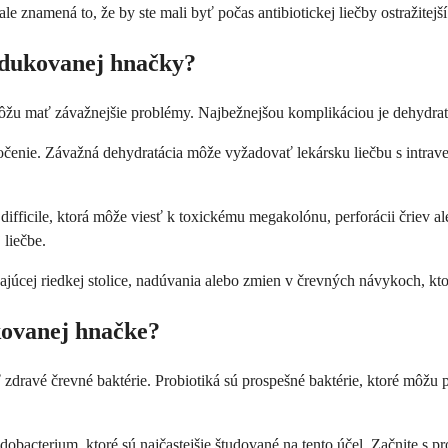
le znamená to, že by ste mali byť počas antibiotickej liečby ostražite
ndukovanej hnačky?
 môžu mať závažnejšie problémy. Najbežnejšou komplikáciou je dehydrat
očenie. Závažná dehydratácia môže vyžadovať lekársku liečbu s intrave
ifficile, ktorá môže viesť k toxickému megakolónu, perforácii čriev al
 liečbe.
júcej riedkej stolice, nadúvania alebo zmien v črevných návykoch, ktor
kovanej hnačke?
 zdravé črevné baktérie. Probiotiká sú prospešné baktérie, ktoré môžu
obacterium, ktoré sú najčastejšie študované na tento účel. Začnite s pr