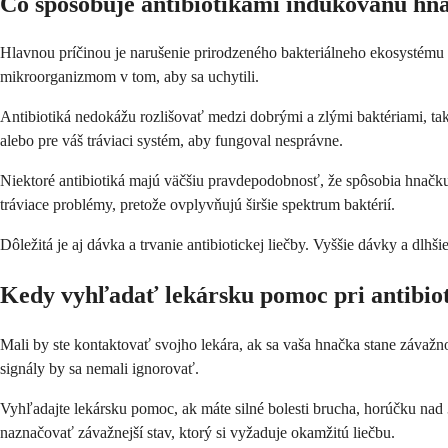
Čo spôsobuje antibiotikami indukovanú hn
Hlavnou príčinou je narušenie prirodzeného bakteriálneho ekosystému 
mikroorganizmom v tom, aby sa uchytili.
Antibiotiká nedokážu rozlišovať medzi dobrými a zlými baktériami, takž
alebo pre váš tráviaci systém, aby fungoval nesprávne.
Niektoré antibiotiká majú väčšiu pravdepodobnosť, že spôsobia hnačku 
tráviace problémy, pretože ovplyvňujú širšie spektrum baktérií.
Dôležitá je aj dávka a trvanie antibiotickej liečby. Vyššie dávky a dlh
Kedy vyhľadať lekársku pomoc pri antibio
Mali by ste kontaktovať svojho lekára, ak sa vaša hnačka stane závaž
signály by sa nemali ignorovať.
Vyhľadajte lekársku pomoc, ak máte silné bolesti brucha, horúčku nad 3
naznačovať závažnejší stav, ktorý si vyžaduje okamžitú liečbu.