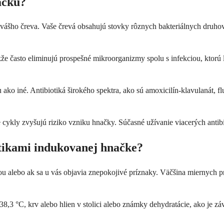
ačku?
vášho čreva. Vaše črevá obsahujú stovky rôznych bakteriálnych druhov,
e často eliminujú prospešné mikroorganizmy spolu s infekciou, ktorú lie
ako iné. Antibiotiká širokého spektra, ako sú amoxicilín-klavulanát, 
šie cykly zvyšujú riziko vzniku hnačky. Súčasné užívanie viacerých anti
tikami indukovanej hnačke?
nou alebo ak sa u vás objavia znepokojivé príznaky. Väčšina miernych 
8,3 °C, krv alebo hlien v stolici alebo známky dehydratácie, ako je zá