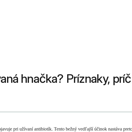
aná hnačka? Príznaky, príči
javuje pri užívaní antibiotík. Tento bežný vedľajší účinok nastáva pret