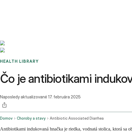
Benchmarks
Stories
FAQ
Sign up / Log in
HEALTH LIBRARY
Čo je antibiotikami indukov
Naposledy aktualizované
17. februára 2025
Domov
Choroby a stavy
Antibiotic Associated Diarrhea
Antibiotikami indukovaná hnačka je riedka, vodnatá stolica, ktorá sa ob