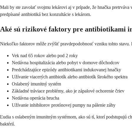
Mali by ste zavolať svojmu lekárovi aj v prípade, že hnačka pretrváva 
predpísané antibiotiká bez konzultácie s lekárom.
Aké sú rizikové faktory pre antibiotikami
Niekoľko faktorov môže zvýšiť pravdepodobnosť vzniku tohto stavu. P
Vek nad 65 rokov alebo pod 2 roky
Nedávna hospitalizácia alebo pobyt v domove dôchodcov
Predchádzajúce epizódy antibiotikami indukovanej hnačky
Užívanie viacerých antibiotík alebo antibiotík širokého spektra
Oslabený imunitný systém
Základné tráviace problémy, ako je zápalové ochorenie čriev
Nedávna operácia brucha
Užívanie inhibítorov protónovej pumpy na pálenie záhy
Ľudia s oslabeným imunitným systémom, ako sú tí, ktorí podstupujú ch
baktérií.