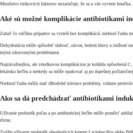
Množstvo rizikových faktorov nezaručuje, že sa u vás vyvinie hnačka, a
Aké sú možné komplikácie antibiotikami i
Zatiaľ čo väčšina prípadov sa vyrieši bez komplikácií, niektorí ľudia
Dehydratácia môže spôsobiť slabosť, závrat, bolesti hlavy a znížené m
inými zdravotnými problémami.
Najzávažnejšou, ale zriedkavou komplikáciou je kolitída spôsobená C. d
lekársku liečbu a niekedy sa môže opakovať aj po úspešnej počiatočnej
Niektorí ľudia môžu mať dlhodobé tráviace problémy, vrátane pretrváva
Ako sa dá predchádzať antibiotikami indu
Užívanie probiotík počas a po antibiotickej liečbe môže pomôcť udržať
rôzne.
Zvážte užívanie probiotík obsahujúcich kmene Lactobacillus alebo Bifid