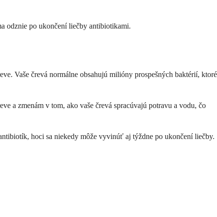
ma odznie po ukončení liečby antibiotikami.
čreve. Vaše črevá normálne obsahujú milióny prospešných baktérií, ktoré
čreve a zmenám v tom, ako vaše črevá spracúvajú potravu a vodu, čo
ntibiotík, hoci sa niekedy môže vyvinúť aj týždne po ukončení liečby.