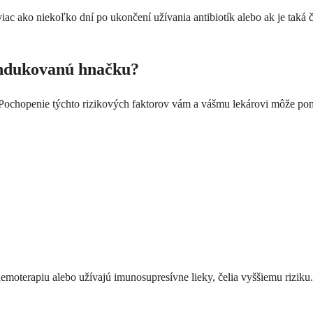
viac ako niekoľko dní po ukončení užívania antibiotík alebo ak je taká 
 indukovanú hnačku?
ochopenie týchto rizikových faktorov vám a vášmu lekárovi môže pomô
emoterapiu alebo užívajú imunosupresívne lieky, čelia vyššiemu rizik