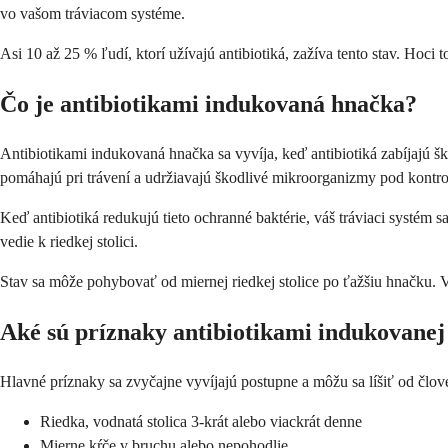
vo vašom tráviacom systéme.
Asi 10 až 25 % ľudí, ktorí užívajú antibiotiká, zažíva tento stav. Hoc
Čo je antibiotikami indukovaná hnačka?
Antibiotikami indukovaná hnačka sa vyvíja, keď antibiotiká zabíjajú šk
pomáhajú pri trávení a udržiavajú škodlivé mikroorganizmy pod kontro
Keď antibiotiká redukujú tieto ochranné baktérie, váš tráviaci systém
vedie k riedkej stolici.
Stav sa môže pohybovať od miernej riedkej stolice po ťažšiu hnačku. V
Aké sú príznaky antibiotikami indukovane
Hlavné príznaky sa zvyčajne vyvíjajú postupne a môžu sa líšiť od člove
Riedka, vodnatá stolica 3-krát alebo viackrát denne
Mierne kŕče v bruchu alebo nepohodlie