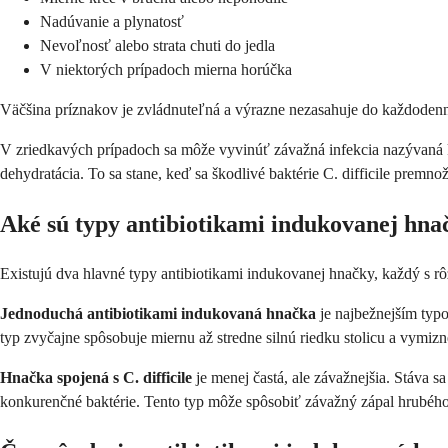
Nadúvanie a plynatosť
Nevoľnosť alebo strata chuti do jedla
V niektorých prípadoch mierna horúčka
Väčšina príznakov je zvládnuteľná a výrazne nezasahuje do každodenný
V zriedkavých prípadoch sa môže vyvinúť závažná infekcia nazývaná kol
dehydratácia. To sa stane, keď sa škodlivé baktérie C. difficile premnož
Aké sú typy antibiotikami indukovanej hna
Existujú dva hlavné typy antibiotikami indukovanej hnačky, každý s r
Jednoduchá antibiotikami indukovaná hnačka
je najbežnejším typo
typ zvyčajne spôsobuje miernu až stredne silnú riedku stolicu a vymiz
Hnačka spojená s C. difficile
je menej častá, ale závažnejšia. Stáva sa
konkurenčné baktérie. Tento typ môže spôsobiť závažný zápal hrubého 