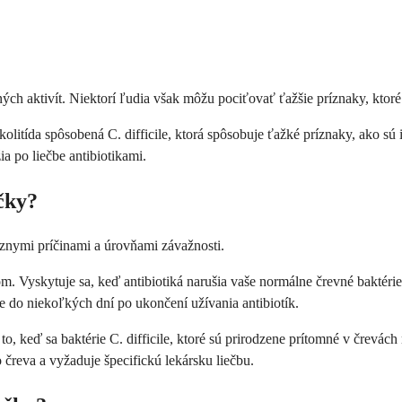
ch aktivít. Niektorí ľudia však môžu pociťovať ťažšie príznaky, ktoré
itída spôsobená C. difficile, ktorá spôsobuje ťažké príznaky, ako sú i
ia po liečbe antibiotikami.
čky?
ôznymi príčinami a úrovňami závažnosti.
m. Vyskytuje sa, keď antibiotiká narušia vaše normálne črevné baktérie
ne do niekoľkých dní po ukončení užívania antibiotík.
 to, keď sa baktérie C. difficile, ktoré sú prirodzene prítomné v črevác
čreva a vyžaduje špecifickú lekársku liečbu.