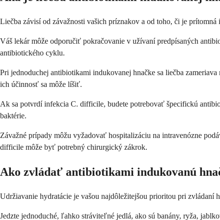
Liečba závisí od závažnosti vašich príznakov a od toho, či je prítomná 
Váš lekár môže odporučiť pokračovanie v užívaní predpísaných antibiot
antibiotického cyklu.
Pri jednoduchej antibiotikami indukovanej hnačke sa liečba zameriava
ich účinnosť sa môže líšiť.
Ak sa potvrdí infekcia C. difficile, budete potrebovať špecifickú antibi
baktérie.
Závažné prípady môžu vyžadovať hospitalizáciu na intravenózne podáva
difficile môže byť potrebný chirurgický zákrok.
Ako zvládať antibiotikami indukovanú hn
Udržiavanie hydratácie je vašou najdôležitejšou prioritou pri zvládaní h
Jedzte jednoduché, ľahko stráviteľné jedlá, ako sú banány, ryža, jabl