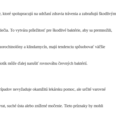
 ktoré spolupracujú na udržaní zdravia trávenia a zabraňujú škodlivým
čia. To vytvára príležitosť pre škodlivé baktérie, aby sa premnožili,
fluorochinolóny a klindamycín, majú tendenciu spôsobovať väčšie
biotík môže ďalej narušiť rovnováhu črevných baktérií.
prípadov nevyžaduje okamžitú lekársku pomoc, ale určité varovné
vrat, suché ústa alebo znížené močenie. Tieto príznaky by mohli