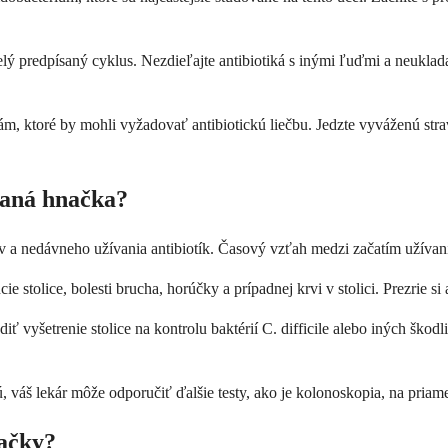
celý predpísaný cyklus. Nezdieľajte antibiotiká s inými ľuďmi a neuklada
ám, ktoré by mohli vyžadovať antibiotickú liečbu. Jedzte vyváženú stra
vaná hnačka?
ov a nedávneho užívania antibiotík. Časový vzťah medzi začatím užívan
e stolice, bolesti brucha, horúčky a prípadnej krvi v stolici. Prezrie si
iť vyšetrenie stolice na kontrolu baktérií C. difficile alebo iných šk
 váš lekár môže odporučiť ďalšie testy, ako je kolonoskopia, na priame
načky?