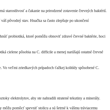
rná starostlivosť a čakanie na prirodzené zotavenie črevných baktérií.
iť váš pôvodný stav. Hnačka sa často zlepšuje po ukončení
rhnúť probiotiká, ktoré pomôžu obnoviť zdravé črevné baktérie, hoci
tiká cielene pôsobia na C. difficile a menej narúšajú ostatné črevné
e. Vo veľmi zriedkavých prípadoch ťažkej kolitídy spôsobené C.
ztoky elektrolytov, aby ste nahradili stratené tekutiny a minerály.
iny môžu pomôcť spevniť stolicu a sú šetrné k vášmu tráviacemu