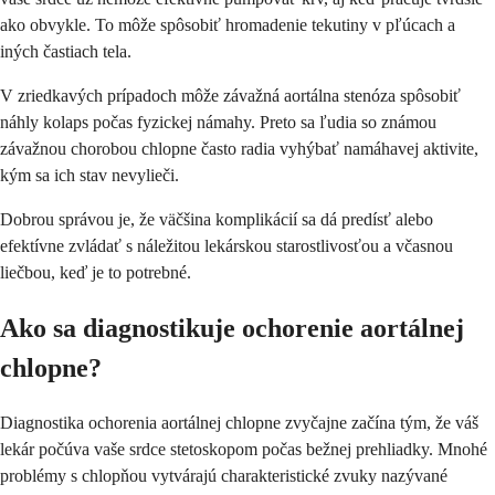
ako obvykle. To môže spôsobiť hromadenie tekutiny v pľúcach a
iných častiach tela.
V zriedkavých prípadoch môže závažná aortálna stenóza spôsobiť
náhly kolaps počas fyzickej námahy. Preto sa ľudia so známou
závažnou chorobou chlopne často radia vyhýbať namáhavej aktivite,
kým sa ich stav nevylieči.
Dobrou správou je, že väčšina komplikácií sa dá predísť alebo
efektívne zvládať s náležitou lekárskou starostlivosťou a včasnou
liečbou, keď je to potrebné.
Ako sa diagnostikuje ochorenie aortálnej
chlopne?
Diagnostika ochorenia aortálnej chlopne zvyčajne začína tým, že váš
lekár počúva vaše srdce stetoskopom počas bežnej prehliadky. Mnohé
problémy s chlopňou vytvárajú charakteristické zvuky nazývané