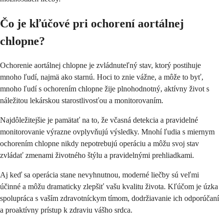
Čo je kľúčové pri ochorení aortálnej
chlopne?
Ochorenie aortálnej chlopne je zvládnuteľný stav, ktorý postihuje
mnoho ľudí, najmä ako starnú. Hoci to znie vážne, a môže to byť,
mnoho ľudí s ochorením chlopne žije plnohodnotný, aktívny život s
náležitou lekárskou starostlivosťou a monitorovaním.
Najdôležitejšie je pamätať na to, že včasná detekcia a pravidelné
monitorovanie výrazne ovplyvňujú výsledky. Mnohí ľudia s miernym
ochorením chlopne nikdy nepotrebujú operáciu a môžu svoj stav
zvládať zmenami životného štýlu a pravidelnými prehliadkami.
Aj keď sa operácia stane nevyhnutnou, moderné liečby sú veľmi
účinné a môžu dramaticky zlepšiť vašu kvalitu života. Kľúčom je úzka
spolupráca s vaším zdravotníckym tímom, dodržiavanie ich odporúčaní
a proaktívny prístup k zdraviu vášho srdca.