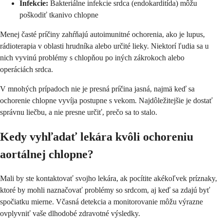
Infekcie:
Bakteriálne infekcie srdca (endokarditída) môžu
poškodiť tkanivo chlopne
Menej časté príčiny zahŕňajú autoimunitné ochorenia, ako je lupus,
rádioterapia v oblasti hrudníka alebo určité lieky. Niektorí ľudia sa u
nich vyvinú problémy s chlopňou po iných zákrokoch alebo
operáciách srdca.
V mnohých prípadoch nie je presná príčina jasná, najmä keď sa
ochorenie chlopne vyvíja postupne s vekom. Najdôležitejšie je dostať
správnu liečbu, a nie presne určiť, prečo sa to stalo.
Kedy vyhľadať lekára kvôli ochoreniu
aortálnej chlopne?
Mali by ste kontaktovať svojho lekára, ak pocítite akékoľvek príznaky,
ktoré by mohli naznačovať problémy so srdcom, aj keď sa zdajú byť
spočiatku mierne. Včasná detekcia a monitorovanie môžu výrazne
ovplyvniť vaše dlhodobé zdravotné výsledky.