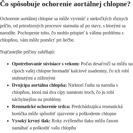
Čo spôsobuje ochorenie aortálnej chlopne?
Ochorenie aortálnej chlopne sa môže vyvinúť z niekoľkých rôznych
príčin, od prirodzených procesov starnutia až po stavy, s ktorými sa
narodíte. Pochopenie toho, čo mohlo prispieť k vášmu problému s
chlopňou, vám môže pomôcť pri liečbe.
Najčastejšie príčiny zahŕňajú:
Opotrebovanie súvisiace s vekom:
Počas desaťročí sa môžu na
cípoch vašej chlopne hromadiť kalciové usadeniny, čo ich robí
stuhnutými a zúženými
Dvojcípa aortálna chlopňa:
Niektorí ľudia sa narodia s
chlopňou, ktorá má dva cípy namiesto troch, čo ju robí
náchylnejšou na problémy
Reumatické ochorenie srdca:
Predchádzajúca reumatická
horúčka môže spôsobiť zjazvenie a poškodenie chlopne
Vysoký krvný tlak:
Roky zvýšeného tlaku môžu časom
namáhať a poškodiť vašu chlopňu