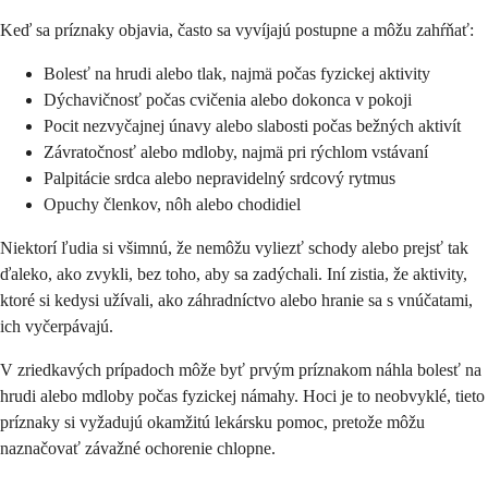
Keď sa príznaky objavia, často sa vyvíjajú postupne a môžu zahŕňať:
Bolesť na hrudi alebo tlak, najmä počas fyzickej aktivity
Dýchavičnosť počas cvičenia alebo dokonca v pokoji
Pocit nezvyčajnej únavy alebo slabosti počas bežných aktivít
Závratočnosť alebo mdloby, najmä pri rýchlom vstávaní
Palpitácie srdca alebo nepravidelný srdcový rytmus
Opuchy členkov, nôh alebo chodidiel
Niektorí ľudia si všimnú, že nemôžu vyliezť schody alebo prejsť tak
ďaleko, ako zvykli, bez toho, aby sa zadýchali. Iní zistia, že aktivity,
ktoré si kedysi užívali, ako záhradníctvo alebo hranie sa s vnúčatami,
ich vyčerpávajú.
V zriedkavých prípadoch môže byť prvým príznakom náhla bolesť na
hrudi alebo mdloby počas fyzickej námahy. Hoci je to neobvyklé, tieto
príznaky si vyžadujú okamžitú lekársku pomoc, pretože môžu
naznačovať závažné ochorenie chlopne.