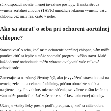
sú k dispozícii novšie, menej invazívne postupy. Transkatétrová
výmena aortálnej chlopne (TAVR) umožňuje lekárom vymeniť vašu
chlopňu cez malý rez, často v nohe.
Ako sa starať o seba pri ochorení aortálnej
chlopne?
Starostlivosť o seba, keď máte ochorenie aortálnej chlopne, vám môže
pomôcť cítiť sa lepšie a môže spomaliť progresiu vášho stavu. Malé
každodenné rozhodnutia môžu výrazne ovplyvniť vaše celkové
zdravie srdca.
Zamerajte sa na zdravý životný štýl, ako je vyvážená strava bohatá na
ovocie, zeleninu a celozrnné obilniny, pričom obmedzte sodík a
nasýtené tuky. Pravidelné, mierne cvičenie, schválené vaším lekárom,
vám môže pomôcť udržať vaše srdce silné bez nadmernej námahy.
Užívajte všetky lieky presne podľa predpisu, aj keď sa cítite dobre.