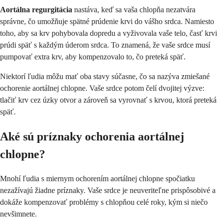
Aortálna regurgitácia
nastáva, keď sa vaša chlopňa nezatvára
správne, čo umožňuje spätné prúdenie krvi do vášho srdca. Namiesto
toho, aby sa krv pohybovala dopredu a vyživovala vaše telo, časť krvi
prúdi späť s každým úderom srdca. To znamená, že vaše srdce musí
pumpovať extra krv, aby kompenzovalo to, čo preteká späť.
Niektorí ľudia môžu mať oba stavy súčasne, čo sa nazýva zmiešané
ochorenie aortálnej chlopne. Vaše srdce potom čelí dvojitej výzve:
tlačiť krv cez úzky otvor a zároveň sa vyrovnať s krvou, ktorá preteká
späť.
Aké sú príznaky ochorenia aortálnej
chlopne?
Mnohí ľudia s miernym ochorením aortálnej chlopne spočiatku
nezažívajú žiadne príznaky. Vaše srdce je neuveriteľne prispôsobivé a
dokáže kompenzovať problémy s chlopňou celé roky, kým si niečo
nevšimnete.