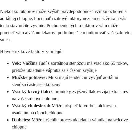
Niekoľko faktorov môže zvýšiť pravdepodobnosť vzniku ochorenia
aortálnej chlopne, hoci mať rizikové faktory neznamená, že sa u vás
tento stav určite vyvinie. Pochopenie týchto faktorov vám môže
pomôcť vám a vášmu lekárovi podrobnejšie monitorovať vaše zdravie
srdca.
Hlavné rizikové faktory zahŕňajú:
Vek:
Väčšina ľudí s aortálnou stenózou má viac ako 65 rokov,
pretože ukladanie vápnika sa s časom zvyšuje
Mužské pohlavie:
Muži majú tendenciu vyvíjať aortálnu
stenózu častejšie ako ženy
Vysoký krvný tlak:
Chronicky zvýšený tlak vyvíja extra stres
na vaše srdcové chlopne
Vysoký cholesterol:
Môže prispieť k tvorbe kalciových
usadenín na cípoch chlopne
Diabetes:
Môže urýchliť proces ukladania vápnika na srdcové
chlopne