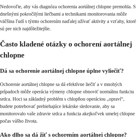
Nedovoľte, aby vás diagnóza ochorenia aortálnej chlopne premohla. S
dnešnými pokročilými liečbami a technikami monitorovania môže
väčšina ľudí s týmto ochorením naďalej užívať aktivity a vzťahy, ktoré
sú pre nich najdôležitejšie.
Často kladené otázky o ochorení aortálnej
chlopne
Dá sa ochorenie aortálnej chlopne úplne vyliečiť?
Ochorenie aortálnej chlopne sa dá efektívne liečiť a v mnohých
prípadoch môže operácia výmeny chlopne obnoviť normálnu funkciu
srdca. Hoci sa základný problém s chlopňou operáciou „opraví“,
budete potrebovať prebiehajúce lekárske sledovanie, aby sa
monitorovalo vaše zdravie srdca a funkcia akejkoľvek umelej chlopne
počas vášho života.
Ako dlho sa dá žiť s ochorením aortálnej chlopne?