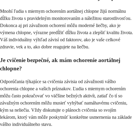
Mnohí ľudia s miernym ochorením aortálnej chlopne žijú normálnu
dĺžku života s pravidelným monitorovaním a náležitou starostlivosťou.
Dokonca aj pri závažnom ochorení môžu moderné liečby, ako je
výmena chlopne, výrazne predĺžiť dĺžku života a zlepšiť kvalitu života.
Váš individuálny výhľad závisí od faktorov, ako je vaše celkové
zdravie, vek a to, ako dobre reagujete na liečbu.
Je cvičenie bezpečné, ak mám ochorenie aortálnej
chlopne?
Odporúčania týkajúce sa cvičenia závisia od závažnosti vášho
ochorenia chlopne a vašich príznakov. Ľudia s miernym ochorením
môžu často pokračovať vo väčšine bežných aktivít, zatiaľ čo tí so
závažným ochorením môžu musieť vyhýbať namáhavému cvičeniu,
kým sa neliečia. Vždy diskutujte o plánoch cvičenia so svojím
lekárom, ktorý vám môže poskytnúť konkrétne usmernenia na základe
vášho individuálneho stavu.