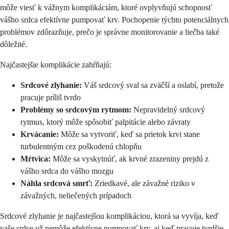
môže viesť k vážnym komplikáciám, ktoré ovplyvňujú schopnosť
vášho srdca efektívne pumpovať krv. Pochopenie týchto potenciálnych
problémov zdôrazňuje, prečo je správne monitorovanie a liečba také
dôležité.
Najčastejšie komplikácie zahŕňajú:
Srdcové zlyhanie:
Váš srdcový sval sa zväčší a oslabí, pretože
pracuje príliš tvrdo
Problémy so srdcovým rytmom:
Nepravidelný srdcový
rytmus, ktorý môže spôsobiť palpitácie alebo závraty
Krvácanie:
Môže sa vytvoriť, keď sa prietok krvi stane
turbulentným cez poškodenú chlopňu
Mŕtvica:
Môže sa vyskytnúť, ak krvné zrazeniny prejdú z
vášho srdca do vášho mozgu
Náhla srdcová smrť:
Zriedkavé, ale závažné riziko v
závažných, neliečených prípadoch
Srdcové zlyhanie je najčastejšou komplikáciou, ktorá sa vyvíja, keď
vaše srdce už nemôže efektívne pumpovať krv, aj keď pracuje tvrdšie