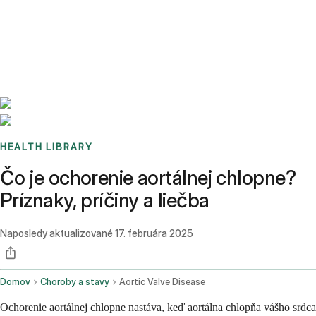
Benchmarks
Stories
FAQ
Sign up / Log in
HEALTH LIBRARY
Čo je ochorenie aortálnej chlopne?
Príznaky, príčiny a liečba
Naposledy aktualizované
17. februára 2025
Domov
Choroby a stavy
Aortic Valve Disease
Ochorenie aortálnej chlopne nastáva, keď aortálna chlopňa vášho srdca