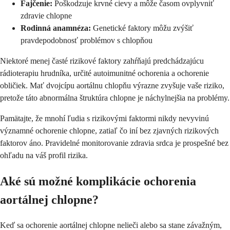
Fajčenie:
Poškodzuje krvné cievy a môže časom ovplyvniť
zdravie chlopne
Rodinná anamnéza:
Genetické faktory môžu zvýšiť
pravdepodobnosť problémov s chlopňou
Niektoré menej časté rizikové faktory zahŕňajú predchádzajúcu
rádioterapiu hrudníka, určité autoimunitné ochorenia a ochorenie
obličiek. Mať dvojcípu aortálnu chlopňu výrazne zvyšuje vaše riziko,
pretože táto abnormálna štruktúra chlopne je náchylnejšia na problémy.
Pamätajte, že mnohí ľudia s rizikovými faktormi nikdy nevyvinú
významné ochorenie chlopne, zatiaľ čo iní bez zjavných rizikových
faktorov áno. Pravidelné monitorovanie zdravia srdca je prospešné bez
ohľadu na váš profil rizika.
Aké sú možné komplikácie ochorenia
aortálnej chlopne?
Keď sa ochorenie aortálnej chlopne nelieči alebo sa stane závažným,