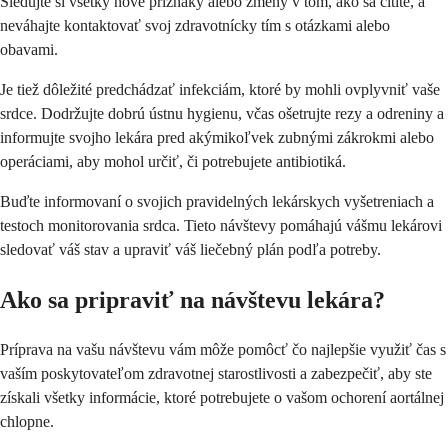
Sledujte si všetky nové príznaky alebo zmeny v tom, ako sa cítite, a
neváhajte kontaktovať svoj zdravotnícky tím s otázkami alebo
obavami.
Je tiež dôležité predchádzať infekciám, ktoré by mohli ovplyvniť vaše
srdce. Dodržujte dobrú ústnu hygienu, včas ošetrujte rezy a odreniny a
informujte svojho lekára pred akýmikoľvek zubnými zákrokmi alebo
operáciami, aby mohol určiť, či potrebujete antibiotiká.
Buďte informovaní o svojich pravidelných lekárskych vyšetreniach a
testoch monitorovania srdca. Tieto návštevy pomáhajú vášmu lekárovi
sledovať váš stav a upraviť váš liečebný plán podľa potreby.
Ako sa pripraviť na návštevu lekára?
Príprava na vašu návštevu vám môže pomôcť čo najlepšie využiť čas s
vaším poskytovateľom zdravotnej starostlivosti a zabezpečiť, aby ste
získali všetky informácie, ktoré potrebujete o vašom ochorení aortálnej
chlopne.