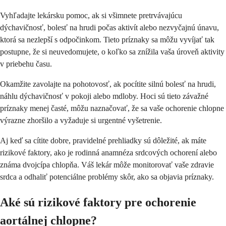
Vyhľadajte lekársku pomoc, ak si všimnete pretrvávajúcu
dýchavičnosť, bolesť na hrudi počas aktivít alebo nezvyčajnú únavu,
ktorá sa nezlepší s odpočinkom. Tieto príznaky sa môžu vyvíjať tak
postupne, že si neuvedomujete, o koľko sa znížila vaša úroveň aktivity
v priebehu času.
Okamžite zavolajte na pohotovosť, ak pocítite silnú bolesť na hrudi,
náhlu dýchavičnosť v pokoji alebo mdloby. Hoci sú tieto závažné
príznaky menej časté, môžu naznačovať, že sa vaše ochorenie chlopne
výrazne zhoršilo a vyžaduje si urgentné vyšetrenie.
Aj keď sa cítite dobre, pravidelné prehliadky sú dôležité, ak máte
rizikové faktory, ako je rodinná anamnéza srdcových ochorení alebo
známa dvojcípa chlopňa. Váš lekár môže monitorovať vaše zdravie
srdca a odhaliť potenciálne problémy skôr, ako sa objavia príznaky.
Aké sú rizikové faktory pre ochorenie
aortálnej chlopne?