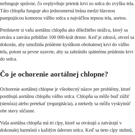
nefunguje správne, čo ovplyvňuje prietok krvi zo srdca do zvyšku tela.
Táto chlopňa funguje ako jednosmerná brána medzi hlavnou
pumpujúcou komorou vášho srdca a najväčšou tepnou tela, aortou.
Predstavte si vašu aortálnu chlopňu ako dôležitého strážcu, ktorý sa
otvára a zatvára približne 100 000-krát denne. Keď je zdravá, otvorí sa
dokorán, aby umožnila prúdenie kyslíkom obohatenej krvi do vášho
tela, potom sa pevne uzavrie, aby sa zabránilo spätnému prúdeniu krvi
do srdca.
Čo je ochorenie aortálnej chlopne?
Ochorenie aortálnej chlopne je všeobecný názov pre problémy, ktoré
postihujú aortálnu chlopňu vášho srdca. Chlopňa sa môže buď zúžiť
(stenóza) alebo pretekať (regurgitácia), a niekedy sa môžu vyskytnúť
obe stavy súčasne.
Vaša aortálna chlopňa má tri cípy, ktoré sa otvárajú a zatvárajú v
dokonalej harmónii s každým úderom srdca. Keď sa tieto cípy stuhnú,