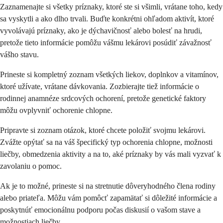
Zaznamenajte si všetky príznaky, ktoré ste si všimli, vrátane toho, kedy
sa vyskytli a ako dlho trvali. Buďte konkrétni ohľadom aktivít, ktoré
vyvolávajú príznaky, ako je dýchavičnosť alebo bolesť na hrudi,
pretože tieto informácie pomôžu vášmu lekárovi posúdiť závažnosť
vášho stavu.
Prineste si kompletný zoznam všetkých liekov, doplnkov a vitamínov,
ktoré užívate, vrátane dávkovania. Zozbierajte tiež informácie o
rodinnej anamnéze srdcových ochorení, pretože genetické faktory
môžu ovplyvniť ochorenie chlopne.
Pripravte si zoznam otázok, ktoré chcete položiť svojmu lekárovi.
Zvážte opýtať sa na váš špecifický typ ochorenia chlopne, možnosti
liečby, obmedzenia aktivity a na to, aké príznaky by vás mali vyzvať k
zavolaniu o pomoc.
Ak je to možné, prineste si na stretnutie dôveryhodného člena rodiny
alebo priateľa. Môžu vám pomôcť zapamätať si dôležité informácie a
poskytnúť emocionálnu podporu počas diskusií o vašom stave a
možnostiach liečby.