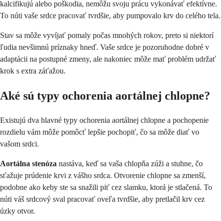
kalcifikujú alebo poškodia, nemôžu svoju prácu vykonávať efektívne.
To núti vaše srdce pracovať tvrdšie, aby pumpovalo krv do celého tela.
Stav sa môže vyvíjať pomaly počas mnohých rokov, preto si niektorí
ľudia nevšimnú príznaky hneď. Vaše srdce je pozoruhodne dobré v
adaptácii na postupné zmeny, ale nakoniec môže mať problém udržať
krok s extra záťažou.
Aké sú typy ochorenia aortálnej chlopne?
Existujú dva hlavné typy ochorenia aortálnej chlopne a pochopenie
rozdielu vám môže pomôcť lepšie pochopiť, čo sa môže diať vo
vašom srdci.
Aortálna stenóza
nastáva, keď sa vaša chlopňa zúži a stuhne, čo
sťažuje prúdenie krvi z vášho srdca. Otvorenie chlopne sa zmenší,
podobne ako keby ste sa snažili piť cez slamku, ktorá je stlačená. To
núti váš srdcový sval pracovať oveľa tvrdšie, aby pretlačil krv cez
úzky otvor.