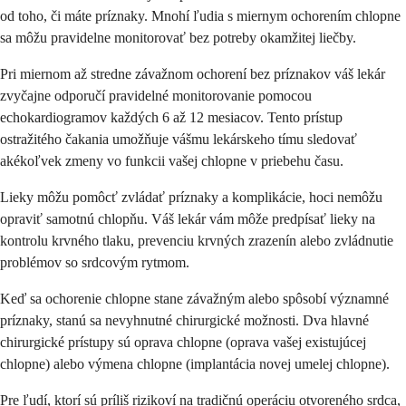
od toho, či máte príznaky. Mnohí ľudia s miernym ochorením chlopne
sa môžu pravidelne monitorovať bez potreby okamžitej liečby.
Pri miernom až stredne závažnom ochorení bez príznakov váš lekár
zvyčajne odporučí pravidelné monitorovanie pomocou
echokardiogramov každých 6 až 12 mesiacov. Tento prístup
ostražitého čakania umožňuje vášmu lekárskeho tímu sledovať
akékoľvek zmeny vo funkcii vašej chlopne v priebehu času.
Lieky môžu pomôcť zvládať príznaky a komplikácie, hoci nemôžu
opraviť samotnú chlopňu. Váš lekár vám môže predpísať lieky na
kontrolu krvného tlaku, prevenciu krvných zrazenín alebo zvládnutie
problémov so srdcovým rytmom.
Keď sa ochorenie chlopne stane závažným alebo spôsobí významné
príznaky, stanú sa nevyhnutné chirurgické možnosti. Dva hlavné
chirurgické prístupy sú oprava chlopne (oprava vašej existujúcej
chlopne) alebo výmena chlopne (implantácia novej umelej chlopne).
Pre ľudí, ktorí sú príliš rizikoví na tradičnú operáciu otvoreného srdca,