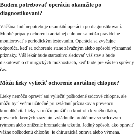
Budem potrebovať operáciu okamžite po
diagnostikovaní?
Väčšina ľudí nepotrebuje okamžitú operáciu po diagnostikovaní.
Mnohé prípady ochorenia aortálnej chlopne sa môžu pravidelne
monitorovať s periodickým testovaním. Operácia sa zvyčajne
odporúča, keď sa ochorenie stane závažným alebo spôsobí významné
príznaky. Váš lekár bude starostlivo sledovať váš stav a bude
diskutovať o chirurgických možnostiach, keď bude pre vás ten správny
čas.
Môžu lieky vyliečiť ochorenie aortálnej chlopne?
Lieky nemôžu opraviť ani vyliečiť poškodené srdcové chlopne, ale
môžu byť veľmi užitočné pri zvládaní príznakov a prevencii
komplikácií. Lieky sa môžu použiť na kontrolu krvného tlaku,
prevenciu krvných zrazenín, zvládnutie problémov so srdcovým
rytmom alebo zníženie hromadenia tekutín. Jediný spôsob, ako opraviť
vážne poškodenú chlopňu, je chirurgická oprava alebo výmena.