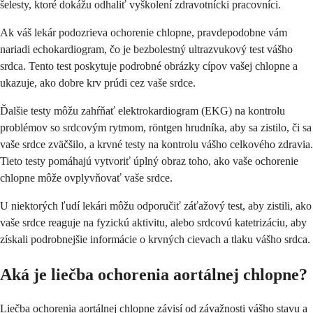
šelesty, ktoré dokážu odhaliť vyškolení zdravotnícki pracovníci.
Ak váš lekár podozrieva ochorenie chlopne, pravdepodobne vám
nariadi echokardiogram, čo je bezbolestný ultrazvukový test vášho
srdca. Tento test poskytuje podrobné obrázky cípov vašej chlopne a
ukazuje, ako dobre krv prúdi cez vaše srdce.
Ďalšie testy môžu zahŕňať elektrokardiogram (EKG) na kontrolu
problémov so srdcovým rytmom, röntgen hrudníka, aby sa zistilo, či sa
vaše srdce zväčšilo, a krvné testy na kontrolu vášho celkového zdravia.
Tieto testy pomáhajú vytvoriť úplný obraz toho, ako vaše ochorenie
chlopne môže ovplyvňovať vaše srdce.
U niektorých ľudí lekári môžu odporučiť záťažový test, aby zistili, ako
vaše srdce reaguje na fyzickú aktivitu, alebo srdcovú katetrizáciu, aby
získali podrobnejšie informácie o krvných cievach a tlaku vášho srdca.
Aká je liečba ochorenia aortálnej chlopne?
Liečba ochorenia aortálnej chlopne závisí od závažnosti vášho stavu a