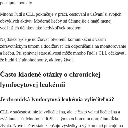
postupuje pomaly.
Mnoho ľudí s CLL pokračuje v práci, cestovaní a užívaní si svojich
obvyklých aktivít. Moderné liečby sú účinnejšie a majú menej
vedľajších účinkov ako kedykoľvek predtým.
Najdôležitejšie je udržiavať otvorenú komunikáciu s vaším
zdravotníckym tímom a dodržiavať ich odporúčania na monitorovanie
a liečbu. Pri správnej starostlivosti môže mnoho ľudí s CLL očakávať,
že budú žiť plnohodnotný, aktívny život.
Často kladené otázky o chronickej
lymfocytovej leukémii
Je chronická lymfocytová leukémia vyliečiteľná?
CLL v súčasnosti nie je vyliečiteľná, ale je často veľmi liečiteľná a
zvládnuteľná. Mnoho ľudí žije s týmto ochorením normálnu dĺžku
života. Nové liečby stále zlepšujú výsledky a výskumníci pracujú na