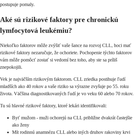
postupuje pomaly.
Aké sú rizikové faktory pre chronickú
lymfocytová leukémiu?
Niekoľko faktorov môže zvýšiť vaše šance na rozvoj CLL, hoci mať
rizikové faktory nezaručuje, že ochoriete. Pochopenie týchto faktorov
vám môže pomôcť zostať si vedomí bez toho, aby ste sa príliš
znepokojili.
Vek je najväčším rizikovým faktorom. CLL zriedka postihuje ľudí
mladších ako 40 rokov a vaše riziko sa výrazne zvyšuje po 55. roku
života. Väčšina diagnostikovaných ľudí je vo veku 60 alebo 70 rokov.
Tu sú hlavné rizikové faktory, ktoré lekári identifikovali:
Byť mužom - muži ochorejú na CLL približne dvakrát častejšie
ako ženy
Mít rodinnú anamnézu CLL alebo iných druhov rakoviny krvi