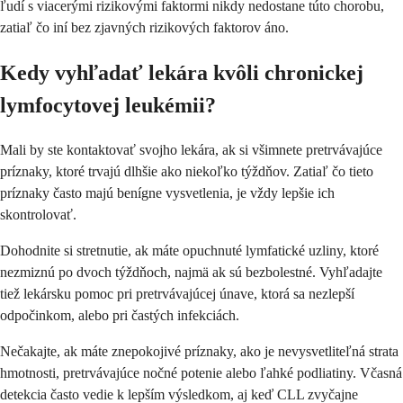
ľudí s viacerými rizikovými faktormi nikdy nedostane túto chorobu,
zatiaľ čo iní bez zjavných rizikových faktorov áno.
Kedy vyhľadať lekára kvôli chronickej
lymfocytovej leukémii?
Mali by ste kontaktovať svojho lekára, ak si všimnete pretrvávajúce
príznaky, ktoré trvajú dlhšie ako niekoľko týždňov. Zatiaľ čo tieto
príznaky často majú benígne vysvetlenia, je vždy lepšie ich
skontrolovať.
Dohodnite si stretnutie, ak máte opuchnuté lymfatické uzliny, ktoré
nezmiznú po dvoch týždňoch, najmä ak sú bezbolestné. Vyhľadajte
tiež lekársku pomoc pri pretrvávajúcej únave, ktorá sa nezlepší
odpočinkom, alebo pri častých infekciách.
Nečakajte, ak máte znepokojivé príznaky, ako je nevysvetliteľná strata
hmotnosti, pretrvávajúce nočné potenie alebo ľahké podliatiny. Včasná
detekcia často vedie k lepším výsledkom, aj keď CLL zvyčajne