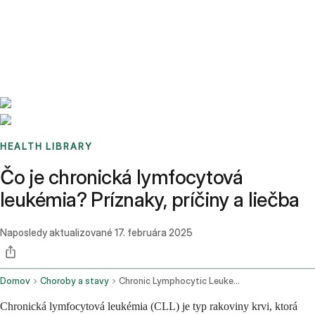
Benchmarks
Stories
FAQ
Sign up / Log in
HEALTH LIBRARY
Čo je chronická lymfocytová
leukémia? Príznaky, príčiny a liečba
Naposledy aktualizované
17. februára 2025
Domov
Choroby a stavy
Chronic Lymphocytic Leukemia
Chronická lymfocytová leukémia (CLL) je typ rakoviny krvi, ktorá