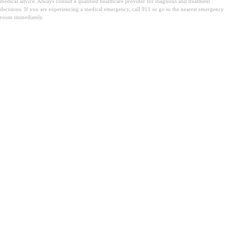
medical advice. Always consult a qualified healthcare provider for diagnosis and treatment
decisions. If you are experiencing a medical emergency, call 911 or go to the nearest emergency
room immediately.