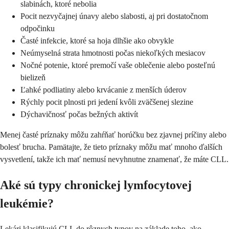
slabinách, ktoré nebolia
Pocit nezvyčajnej únavy alebo slabosti, aj pri dostatočnom
odpočinku
Časté infekcie, ktoré sa hoja dlhšie ako obvykle
Neúmyselná strata hmotnosti počas niekoľkých mesiacov
Nočné potenie, ktoré premočí vaše oblečenie alebo posteľnú
bielizeň
Ľahké podliatiny alebo krvácanie z menších úderov
Rýchly pocit plnosti pri jedení kvôli zväčšenej slezine
Dýchavičnosť počas bežných aktivít
Menej časté príznaky môžu zahŕňať horúčku bez zjavnej príčiny alebo
bolesť brucha. Pamätajte, že tieto príznaky môžu mať mnoho ďalších
vysvetlení, takže ich mať nemusí nevyhnutne znamenať, že máte CLL.
Aké sú typy chronickej lymfocytovej
leukémie?
Lekári klasifikujú CLL do rôznych typov na základe toho, ako