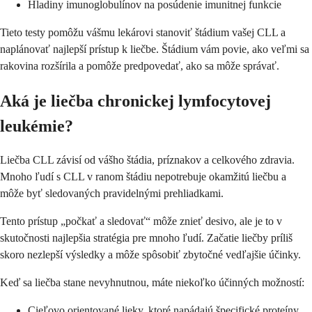
Hladiny imunoglobulínov na posúdenie imunitnej funkcie
Tieto testy pomôžu vášmu lekárovi stanoviť štádium vašej CLL a
naplánovať najlepší prístup k liečbe. Štádium vám povie, ako veľmi sa
rakovina rozšírila a pomôže predpovedať, ako sa môže správať.
Aká je liečba chronickej lymfocytovej
leukémie?
Liečba CLL závisí od vášho štádia, príznakov a celkového zdravia.
Mnoho ľudí s CLL v ranom štádiu nepotrebuje okamžitú liečbu a
môže byť sledovaných pravidelnými prehliadkami.
Tento prístup „počkať a sledovať“ môže znieť desivo, ale je to v
skutočnosti najlepšia stratégia pre mnoho ľudí. Začatie liečby príliš
skoro nezlepší výsledky a môže spôsobiť zbytočné vedľajšie účinky.
Keď sa liečba stane nevyhnutnou, máte niekoľko účinných možností:
Cieľovo orientované lieky, ktoré napádajú špecifické proteíny