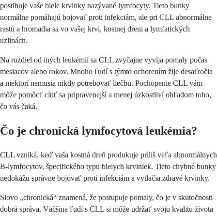
postihuje vaše biele krvinky nazývané lymfocyty. Tieto bunky
normálne pomáhajú bojovať proti infekciám, ale pri CLL abnormálne
rastú a hromadia sa vo vašej krvi, kostnej dreni a lymfatických
uzlinách.
Na rozdiel od iných leukémií sa CLL zvyčajne vyvíja pomaly počas
mesiacov alebo rokov. Mnoho ľudí s týmto ochorením žije desaťročia
a niektorí nemusia nikdy potrebovať liečbu. Pochopenie CLL vám
môže pomôcť cítiť sa pripravenejší a menej úzkostliví ohľadom toho,
čo vás čaká.
Čo je chronická lymfocytová leukémia?
CLL vzniká, keď vaša kostná dreň produkuje príliš veľa abnormálnych
B-lymfocytov, špecifického typu bielych krviniek. Tieto chybné bunky
nedokážu správne bojovať proti infekciám a vytlačia zdravé krvinky.
Slovo „chronická“ znamená, že postupuje pomaly, čo je v skutočnosti
dobrá správa. Väčšina ľudí s CLL si môže udržať svoju kvalitu života