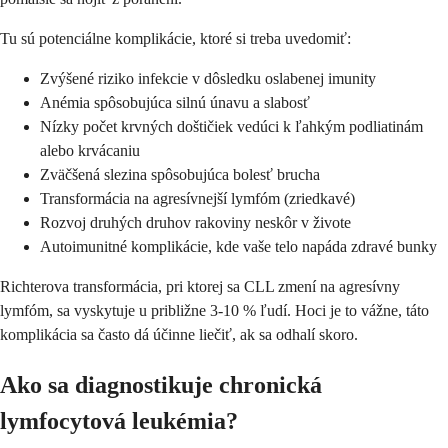
Tu sú potenciálne komplikácie, ktoré si treba uvedomiť:
Zvýšené riziko infekcie v dôsledku oslabenej imunity
Anémia spôsobujúca silnú únavu a slabosť
Nízky počet krvných doštičiek vedúci k ľahkým podliatinám
alebo krvácaniu
Zväčšená slezina spôsobujúca bolesť brucha
Transformácia na agresívnejší lymfóm (zriedkavé)
Rozvoj druhých druhov rakoviny neskôr v živote
Autoimunitné komplikácie, kde vaše telo napáda zdravé bunky
Richterova transformácia, pri ktorej sa CLL zmení na agresívny
lymfóm, sa vyskytuje u približne 3-10 % ľudí. Hoci je to vážne, táto
komplikácia sa často dá účinne liečiť, ak sa odhalí skoro.
Ako sa diagnostikuje chronická
lymfocytová leukémia?