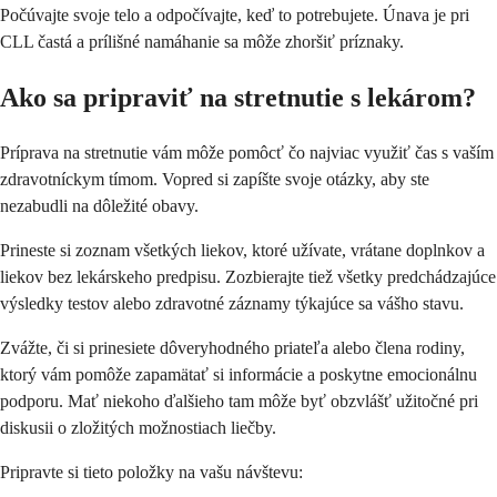
Počúvajte svoje telo a odpočívajte, keď to potrebujete. Únava je pri
CLL častá a prílišné namáhanie sa môže zhoršiť príznaky.
Ako sa pripraviť na stretnutie s lekárom?
Príprava na stretnutie vám môže pomôcť čo najviac využiť čas s vaším
zdravotníckym tímom. Vopred si zapíšte svoje otázky, aby ste
nezabudli na dôležité obavy.
Prineste si zoznam všetkých liekov, ktoré užívate, vrátane doplnkov a
liekov bez lekárskeho predpisu. Zozbierajte tiež všetky predchádzajúce
výsledky testov alebo zdravotné záznamy týkajúce sa vášho stavu.
Zvážte, či si prinesiete dôveryhodného priateľa alebo člena rodiny,
ktorý vám pomôže zapamätať si informácie a poskytne emocionálnu
podporu. Mať niekoho ďalšieho tam môže byť obzvlášť užitočné pri
diskusii o zložitých možnostiach liečby.
Pripravte si tieto položky na vašu návštevu: