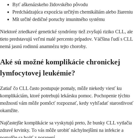
Byť aškenázskeho židovského pôvodu
Predchádzajúca expozícia určitým chemikáliám alebo žiareniu
Mít určité dedičné poruchy imunitného systému
Niektoré zriedkavé genetické syndrómy tiež zvyšujú riziko CLL, ale
tieto predstavujú veľmi malé percento prípadov. Väčšina ľudí s CLL
nemá jasnú rodinnú anamnézu tejto choroby.
Aké sú možné komplikácie chronickej
lymfocytovej leukémie?
Zatiaľ čo CLL často postupuje pomaly, môže niekedy viesť ku
komplikáciám, ktoré potrebujú lekársku pomoc. Pochopenie týchto
možností vám môže pomôcť rozpoznať, kedy vyhľadať starostlivosť
okamžite.
Najčastejšie komplikácie sa vyskytujú preto, že bunky CLL vytlačia
zdravé krvinky. To vás môže urobiť náchylnejšími na infekcie a
pomalšie sa hojiť z poranení.