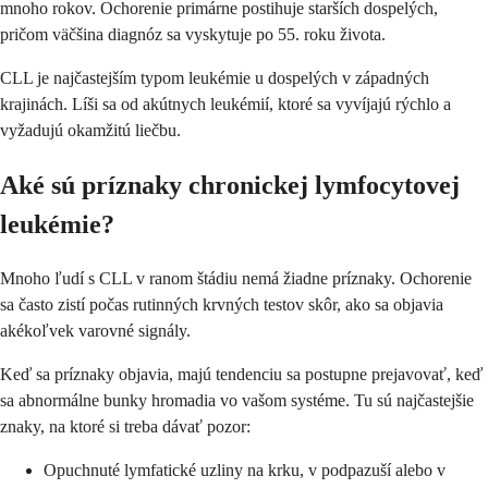
mnoho rokov. Ochorenie primárne postihuje starších dospelých,
pričom väčšina diagnóz sa vyskytuje po 55. roku života.
CLL je najčastejším typom leukémie u dospelých v západných
krajinách. Líši sa od akútnych leukémií, ktoré sa vyvíjajú rýchlo a
vyžadujú okamžitú liečbu.
Aké sú príznaky chronickej lymfocytovej
leukémie?
Mnoho ľudí s CLL v ranom štádiu nemá žiadne príznaky. Ochorenie
sa často zistí počas rutinných krvných testov skôr, ako sa objavia
akékoľvek varovné signály.
Keď sa príznaky objavia, majú tendenciu sa postupne prejavovať, keď
sa abnormálne bunky hromadia vo vašom systéme. Tu sú najčastejšie
znaky, na ktoré si treba dávať pozor:
Opuchnuté lymfatické uzliny na krku, v podpazuší alebo v