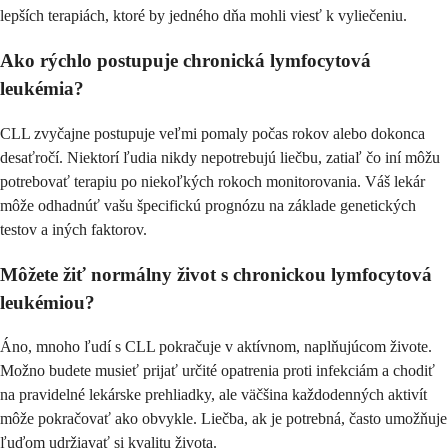
lepších terapiách, ktoré by jedného dňa mohli viesť k vyliečeniu.
Ako rýchlo postupuje chronická lymfocytová
leukémia?
CLL zvyčajne postupuje veľmi pomaly počas rokov alebo dokonca
desaťročí. Niektorí ľudia nikdy nepotrebujú liečbu, zatiaľ čo iní môžu
potrebovať terapiu po niekoľkých rokoch monitorovania. Váš lekár
môže odhadnúť vašu špecifickú prognózu na základe genetických
testov a iných faktorov.
Môžete žiť normálny život s chronickou lymfocytová
leukémiou?
Áno, mnoho ľudí s CLL pokračuje v aktívnom, naplňujúcom živote.
Možno budete musieť prijať určité opatrenia proti infekciám a chodiť
na pravidelné lekárske prehliadky, ale väčšina každodenných aktivít
môže pokračovať ako obvykle. Liečba, ak je potrebná, často umožňuje
ľuďom udržiavať si kvalitu života.