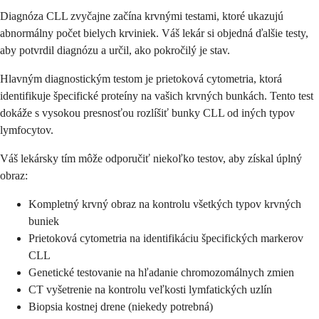
Diagnóza CLL zvyčajne začína krvnými testami, ktoré ukazujú
abnormálny počet bielych krviniek. Váš lekár si objedná ďalšie testy,
aby potvrdil diagnózu a určil, ako pokročilý je stav.
Hlavným diagnostickým testom je prietoková cytometria, ktorá
identifikuje špecifické proteíny na vašich krvných bunkách. Tento test
dokáže s vysokou presnosťou rozlíšiť bunky CLL od iných typov
lymfocytov.
Váš lekársky tím môže odporučiť niekoľko testov, aby získal úplný
obraz:
Kompletný krvný obraz na kontrolu všetkých typov krvných
buniek
Prietoková cytometria na identifikáciu špecifických markerov
CLL
Genetické testovanie na hľadanie chromozomálnych zmien
CT vyšetrenie na kontrolu veľkosti lymfatických uzlín
Biopsia kostnej drene (niekedy potrebná)