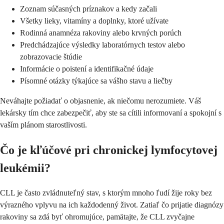
Zoznam súčasných príznakov a kedy začali
Všetky lieky, vitamíny a doplnky, ktoré užívate
Rodinná anamnéza rakoviny alebo krvných porúch
Predchádzajúce výsledky laboratórnych testov alebo
zobrazovacie štúdie
Informácie o poistení a identifikačné údaje
Písomné otázky týkajúce sa vášho stavu a liečby
Neváhajte požiadať o objasnenie, ak niečomu nerozumiete. Váš
lekársky tím chce zabezpečiť, aby ste sa cítili informovaní a spokojní s
vaším plánom starostlivosti.
Čo je kľúčové pri chronickej lymfocytovej
leukémii?
CLL je často zvládnuteľný stav, s ktorým mnoho ľudí žije roky bez
výrazného vplyvu na ich každodenný život. Zatiaľ čo prijatie diagnózy
rakoviny sa zdá byť ohromujúce, pamätajte, že CLL zvyčajne