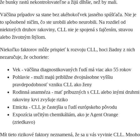
že bunky rastú nekontrolovateľne a žijú dlhšie, než by mali.
Väčšina prípadov sa stane bez akéhokoľvek jasného spúšťača. Nie je
to spôsobené ničím, čo ste urobili alebo neurobili. Na rozdiel od
niektorých druhov rakoviny, CLL nie je spojená s fajčením, stravou
alebo životným štýlom.
Niekoľko faktorov môže prispieť k rozvoju CLL, hoci žiadny z nich
nezaručuje, že ochoriete:
Vek - väčšina diagnostikovaných ľudí má viac ako 55 rokov
Pohlavie - muži majú približne dvojnásobne vyššiu
pravdepodobnosť vzniku CLL ako ženy
Rodinná anamnéza - mať príbuzných s CLL alebo inými druhmi
rakoviny krvi zvyšuje riziko
Etnicita - CLL je častejšia u ľudí európskeho pôvodu
Expozícia určitým chemikáliám, ako je Agent Orange
(zriedkavo)
Mít tieto rizikové faktory neznamená, že sa u vás vyvinie CLL. Mnoho