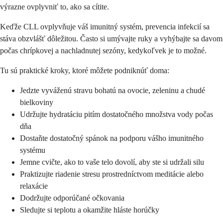
výrazne ovplyvniť to, ako sa cítite.
Keďže CLL ovplyvňuje váš imunitný systém, prevencia infekcií sa
stáva obzvlášť dôležitou. Často si umývajte ruky a vyhýbajte sa davom
počas chrípkovej a nachladnutej sezóny, kedykoľvek je to možné.
Tu sú praktické kroky, ktoré môžete podniknúť doma:
Jedzte vyváženú stravu bohatú na ovocie, zeleninu a chudé
bielkoviny
Udržujte hydratáciu pitím dostatočného množstva vody počas
dňa
Dostaňte dostatočný spánok na podporu vášho imunitného
systému
Jemne cvičte, ako to vaše telo dovolí, aby ste si udržali silu
Praktizujte riadenie stresu prostredníctvom meditácie alebo
relaxácie
Dodržujte odporúčané očkovania
Sledujte si teplotu a okamžite hláste horúčky