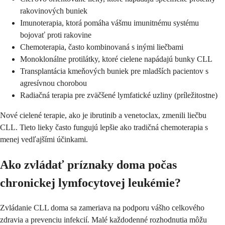
rakovinových buniek
Imunoterapia, ktorá pomáha vášmu imunitnému systému
bojovať proti rakovine
Chemoterapia, často kombinovaná s inými liečbami
Monoklonálne protilátky, ktoré cielene napádajú bunky CLL
Transplantácia kmeňových buniek pre mladších pacientov s
agresívnou chorobou
Radiačná terapia pre zväčšené lymfatické uzliny (príležitostne)
Nové cielené terapie, ako je ibrutinib a venetoclax, zmenili liečbu
CLL. Tieto lieky často fungujú lepšie ako tradičná chemoterapia s
menej vedľajšími účinkami.
Ako zvládať príznaky doma počas
chronickej lymfocytovej leukémie?
Zvládanie CLL doma sa zameriava na podporu vášho celkového
zdravia a prevenciu infekcií. Malé každodenné rozhodnutia môžu