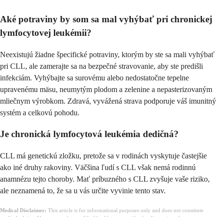
Aké potraviny by som sa mal vyhýbať pri chronickej
lymfocytovej leukémii?
Neexistujú žiadne špecifické potraviny, ktorým by ste sa mali vyhýbať
pri CLL, ale zamerajte sa na bezpečné stravovanie, aby ste predišli
infekciám. Vyhýbajte sa surovému alebo nedostatočne tepelne
upravenému mäsu, neumytým plodom a zelenine a nepasterizovaným
mliečnym výrobkom. Zdravá, vyvážená strava podporuje váš imunitný
systém a celkovú pohodu.
Je chronická lymfocytová leukémia dedičná?
CLL má genetickú zložku, pretože sa v rodinách vyskytuje častejšie
ako iné druhy rakoviny. Väčšina ľudí s CLL však nemá rodinnú
anamnézu tejto choroby. Mať príbuzného s CLL zvyšuje vaše riziko,
ale neznamená to, že sa u vás určite vyvinie tento stav.
Medical Disclaimer:
This article is for informational purposes only and does not constitute