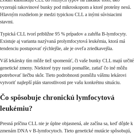
vyzerajú rakovinové bunky pod mikroskopom a ktoré proteíny nesú.
Hlavným rozdielom je medzi typickou CLL a inými súvisiacimi
stavmi.
Typická CLL tvorí približne 95 % prípadov a zahŕňa B-lymfocyty.
Existuje aj varianta nazývaná prolymfocytová leukémia, ktorá má
tendenciu postupovať rýchlejšie, ale je oveľa zriedkavejšia.
Váš lekársky tím môže tiež spomenúť, či vaše bunky CLL majú určité
genetické zmeny. Niektoré typy rastú pomalšie, zatiaľ čo iné môžu
potrebovať liečbu skôr. Tieto podrobnosti pomôžu vášmu lekárovi
vytvoriť najlepší plán starostlivosti pre vašu konkrétnu situáciu.
Čo spôsobuje chronickú lymfocytová
leukémiu?
Presná príčina CLL nie je úplne objasnená, ale začína sa, keď dôjde k
zmenám DNA v B-lymfocytoch. Tieto genetické mutácie spôsobujú,