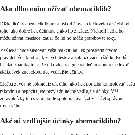
Ako dlho mám užívať abemaciklib?
Dĺžka liečby abemaciklibom sa líši od človeka k človeku a závisí od
toho, ako dobre liek účinkuje a ako ho znášate. Niektorí ľudia ho
môžu užívať mesiace, zatiaľ čo iní ho môžu potrebovať roky.
Váš lekár bude sledovať vašu reakciu na liek prostredníctvom
pravidelných kontrol, krvných testov a zobrazovacích štúdií. Budú
hľadať známky toho, že rakovina reaguje na liečbu a budú sledovať
akékoľvek znepokojujúce vedľajšie účinky.
Liečba zvyčajne pokračuje tak dlho, ako liek pomáha kontrolovať vašu
rakovinu a nepociťujete nezvládnuteľné vedľajšie účinky. Váš
zdravotnícky tím s vami bude spolupracovať, aby našiel správnu
rovnováhu.
Aké sú vedľajšie účinky abemaciklibu?