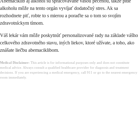
Abemaciklib aj alkohol sú spracovávané vašou pečeňou, takže pitie
alkoholu môže na tento orgán vyvíjať dodatočný stres. Ak sa
rozhodnete piť, robte to s mierou a poraďte sa o tom so svojím
zdravotníckym tímom.
Váš lekár vám môže poskytnúť personalizované rady na základe vášho
celkového zdravotného stavu, iných liekov, ktoré užívate, a toho, ako
znášate liečbu abemaciklibom.
Medical Disclaimer:
This article is for informational purposes only and does not constitute
medical advice. Always consult a qualified healthcare provider for diagnosis and treatment
decisions. If you are experiencing a medical emergency, call 911 or go to the nearest emergency
room immediately.