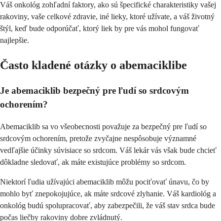
Váš onkológ zohľadní faktory, ako sú špecifické charakteristiky vašej
rakoviny, vaše celkové zdravie, iné lieky, ktoré užívate, a váš životný
štýl, keď bude odporúčať, ktorý liek by pre vás mohol fungovať
najlepšie.
Často kladené otázky o abemaciklibe
Je abemaciklib bezpečný pre ľudí so srdcovým
ochorením?
Abemaciklib sa vo všeobecnosti považuje za bezpečný pre ľudí so
srdcovým ochorením, pretože zvyčajne nespôsobuje významné
vedľajšie účinky súvisiace so srdcom. Váš lekár vás však bude chcieť
dôkladne sledovať, ak máte existujúce problémy so srdcom.
Niektorí ľudia užívajúci abemaciklib môžu pociťovať únavu, čo by
mohlo byť znepokojujúce, ak máte srdcové zlyhanie. Váš kardiológ a
onkológ budú spolupracovať, aby zabezpečili, že váš stav srdca bude
počas liečby rakoviny dobre zvládnutý.