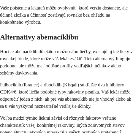
Vaše poistenie a lekáreň môžu ovplyvniť, ktorú verziu dostanete, ale
účinná zložka a účinnosť zostávajú rovnaké bez ohľadu na
konkrétneho výrobcu.
Alternatívy abemaciklibu
Hoci je abemaciklib dôležitou možnosťou liečby, existujú aj iné lieky v
rovnakej triede, ktoré môže váš lekár zvážiť. Tieto alternatívy fungujú
podobne, ale môžu mať odlišné profily vedľajších účinkov alebo
schémy dávkovania.
Palbociklib (Ibrance) a ribociklib (Kisqali) sú ďalšie dva inhibítory
CDK4/6, ktoré liečia podobné typy rakoviny prsníka. Váš lekár môže
odporučiť jeden z nich, ak pre vás abemaciklib nie je vhodný alebo ak
sa u vás vyskytnú neznesiteľné vedľajšie účinky.
Voľba medzi týmito liekmi závisí od rôznych faktorov vrátane
charakteristík vašej konkrétnej rakoviny, iných zdravotných stavov,
potenciálnych liekových interakcií a vašich osobných preferencií