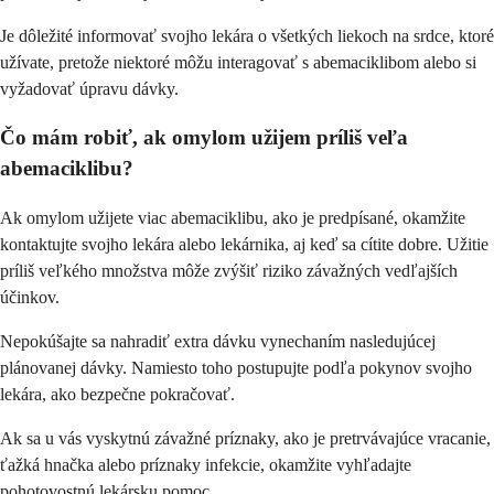
Je dôležité informovať svojho lekára o všetkých liekoch na srdce, ktoré
užívate, pretože niektoré môžu interagovať s abemaciklibom alebo si
vyžadovať úpravu dávky.
Čo mám robiť, ak omylom užijem príliš veľa
abemaciklibu?
Ak omylom užijete viac abemaciklibu, ako je predpísané, okamžite
kontaktujte svojho lekára alebo lekárnika, aj keď sa cítite dobre. Užitie
príliš veľkého množstva môže zvýšiť riziko závažných vedľajších
účinkov.
Nepokúšajte sa nahradiť extra dávku vynechaním nasledujúcej
plánovanej dávky. Namiesto toho postupujte podľa pokynov svojho
lekára, ako bezpečne pokračovať.
Ak sa u vás vyskytnú závažné príznaky, ako je pretrvávajúce vracanie,
ťažká hnačka alebo príznaky infekcie, okamžite vyhľadajte
pohotovostnú lekársku pomoc.