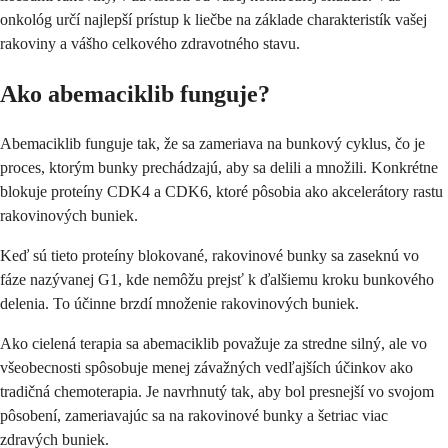
onkológ určí najlepší prístup k liečbe na základe charakteristík vašej
rakoviny a vášho celkového zdravotného stavu.
Ako abemaciklib funguje?
Abemaciklib funguje tak, že sa zameriava na bunkový cyklus, čo je
proces, ktorým bunky prechádzajú, aby sa delili a množili. Konkrétne
blokuje proteíny CDK4 a CDK6, ktoré pôsobia ako akcelerátory rastu
rakovinových buniek.
Keď sú tieto proteíny blokované, rakovinové bunky sa zaseknú vo
fáze nazývanej G1, kde nemôžu prejsť k ďalšiemu kroku bunkového
delenia. To účinne brzdí množenie rakovinových buniek.
Ako cielená terapia sa abemaciklib považuje za stredne silný, ale vo
všeobecnosti spôsobuje menej závažných vedľajších účinkov ako
tradičná chemoterapia. Je navrhnutý tak, aby bol presnejší vo svojom
pôsobení, zameriavajúc sa na rakovinové bunky a šetriac viac
zdravých buniek.