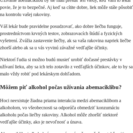
Užívanie abemaciklibu by ste mali prestať len vtedy, keď vám to lekár
povie, že je to bezpečné. Aj keď sa cítite dobre, liek môže stále pôsobiť
na kontrolu vašej rakoviny.
Váš lekár bude pravidelne posudzovať, ako dobre liečba funguje,
prostredníctvom krvných testov, zobrazovacích štúdií a fyzických
vyšetrení. Zvážia zastavenie liečby, ak sa vaša rakovina napriek liečbe
zhorší alebo ak sa u vás vyvinú závažné vedľajšie účinky.
Niektorí ľudia si možno budú musieť urobiť dočasné prestávky v
užívaní lieku, aby sa ich telo zotavilo z vedľajších účinkov, ale to by sa
malo vždy robiť pod lekárskym dohľadom.
Môžem piť alkohol počas užívania abemaciklibu?
Hoci neexistuje žiadna priama interakcia medzi abemaciklibom a
alkoholom, vo všeobecnosti sa odporúča obmedziť konzumáciu
alkoholu počas liečby rakoviny. Alkohol môže zhoršiť niektoré
vedľajšie účinky, ako je nevoľnosť a únava.