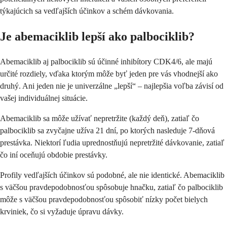
týkajúcich sa vedľajších účinkov a schém dávkovania.
Je abemaciklib lepší ako palbociklib?
Abemaciklib aj palbociklib sú účinné inhibítory CDK4/6, ale majú
určité rozdiely, vďaka ktorým môže byť jeden pre vás vhodnejší ako
druhý. Ani jeden nie je univerzálne „lepší“ – najlepšia voľba závisí od
vašej individuálnej situácie.
Abemaciklib sa môže užívať nepretržite (každý deň), zatiaľ čo
palbociklib sa zvyčajne užíva 21 dní, po ktorých nasleduje 7-dňová
prestávka. Niektorí ľudia uprednostňujú nepretržité dávkovanie, zatiaľ
čo iní oceňujú obdobie prestávky.
Profily vedľajších účinkov sú podobné, ale nie identické. Abemaciklib
s väčšou pravdepodobnosťou spôsobuje hnačku, zatiaľ čo palbociklib
môže s väčšou pravdepodobnosťou spôsobiť nízky počet bielych
krviniek, čo si vyžaduje úpravu dávky.