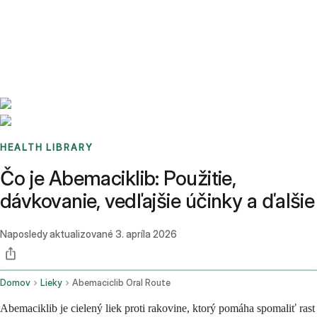
Benchmarks
Stories
FAQ
Sign up / Log in
HEALTH LIBRARY
Čo je Abemaciklib: Použitie,
dávkovanie, vedľajšie účinky a ďalšie
Naposledy aktualizované
3. apríla 2026
Domov
Lieky
Abemaciclib Oral Route
Abemaciklib je cielený liek proti rakovine, ktorý pomáha spomaliť rast