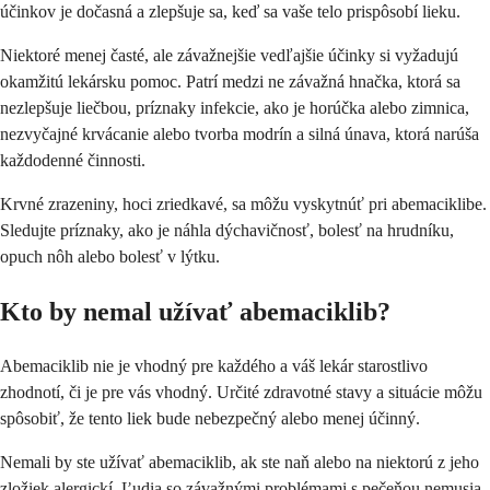
účinkov je dočasná a zlepšuje sa, keď sa vaše telo prispôsobí lieku.
Niektoré menej časté, ale závažnejšie vedľajšie účinky si vyžadujú
okamžitú lekársku pomoc. Patrí medzi ne závažná hnačka, ktorá sa
nezlepšuje liečbou, príznaky infekcie, ako je horúčka alebo zimnica,
nezvyčajné krvácanie alebo tvorba modrín a silná únava, ktorá narúša
každodenné činnosti.
Krvné zrazeniny, hoci zriedkavé, sa môžu vyskytnúť pri abemaciklibe.
Sledujte príznaky, ako je náhla dýchavičnosť, bolesť na hrudníku,
opuch nôh alebo bolesť v lýtku.
Kto by nemal užívať abemaciklib?
Abemaciklib nie je vhodný pre každého a váš lekár starostlivo
zhodnotí, či je pre vás vhodný. Určité zdravotné stavy a situácie môžu
spôsobiť, že tento liek bude nebezpečný alebo menej účinný.
Nemali by ste užívať abemaciklib, ak ste naň alebo na niektorú z jeho
zložiek alergickí. Ľudia so závažnými problémami s pečeňou nemusia