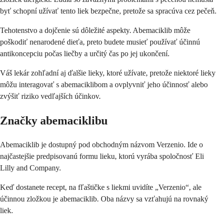
byť schopní užívať tento liek bezpečne, pretože sa spracúva cez pečeň.
Tehotenstvo a dojčenie sú dôležité aspekty. Abemaciklib môže
poškodiť nenarodené dieťa, preto budete musieť používať účinnú
antikoncepciu počas liečby a určitý čas po jej ukončení.
Váš lekár zohľadní aj ďalšie lieky, ktoré užívate, pretože niektoré lieky
môžu interagovať s abemaciklibom a ovplyvniť jeho účinnosť alebo
zvýšiť riziko vedľajších účinkov.
Značky abemaciklibu
Abemaciklib je dostupný pod obchodným názvom Verzenio. Ide o
najčastejšie predpisovanú formu lieku, ktorú vyrába spoločnosť Eli
Lilly and Company.
Keď dostanete recept, na fľaštičke s liekmi uvidíte „Verzenio“, ale
účinnou zložkou je abemaciklib. Oba názvy sa vzťahujú na rovnaký
liek.