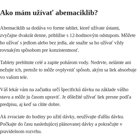
Ako mám užívať abemaciklib?
Abemaciklib sa dodáva vo forme tabliet, ktoré užívate ústami,
zvyčajne dvakrát denne, približne s 12-hodinovým odstupom. Môžete
ho užívať s jedlom alebo bez jedla, ale snažte sa ho užívať vždy
rovnakým spôsobom pre konzistentnosť.
Tablety prehltnite celé a zapite pohárom vody. Nedrvte, nelámte ani
nežujte ich, pretože to môže ovplyvniť spôsob, akým sa liek absorbuje
vo vašom tele.
Váš lekár vám na začiatku určí špecifickú dávku na základe vášho
stavu a môže ju časom upraviť. Je dôležité užívať liek presne podľa
predpisu, aj keď sa cítite dobre.
Ak zvraciate do hodiny po užití dávky, neužívajte ďalšiu dávku.
Počkajte do času nasledujúcej plánovanej dávky a pokračujte v
pravidelnom rozvrhu.