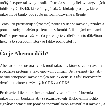
určitých typov rakoviny prsníka. Patrí do skupiny liekov nazývaných
inhibítory CDK4/6, ktoré fungujú tak, že blokujú proteíny, ktoré
rakovinové bunky potrebujú na rozmnožovanie a šírenie.
Tento liek predstavuje významný pokrok v liečbe rakoviny prsníka a
ponúka nádej mnohým pacientkam v kombinácii s inými terapiami.
Poďme preskúmať všetko, čo potrebujete vedieť o tomto dôležitom
lieku, a to spôsobom, ktorý je ľahko pochopiteľný.
Čo je Abemaciklib?
Abemaciklib je perorálny liek proti rakovine, ktorý sa zameriava na
špecifické proteíny v rakovinových bunkách. Je navrhnutý tak, aby
narušil schopnosť rakovinových buniek deliť sa a rásť blokovaním
dvoch proteínov nazývaných CDK4 a CDK6.
Predstavte si tieto proteíny ako signály „choď“, ktoré hovoria
rakovinovým bunkám, aby sa rozmnožovali. Blokovaním týchto
signálov abemaciklib pomáha spomaliť alebo zastaviť rast rakoviny a