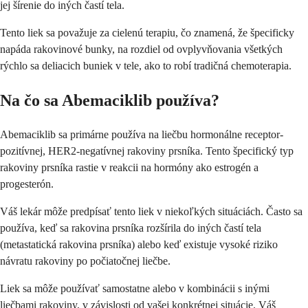
jej šírenie do iných častí tela.
Tento liek sa považuje za cielenú terapiu, čo znamená, že špecificky
napáda rakovinové bunky, na rozdiel od ovplyvňovania všetkých
rýchlo sa deliacich buniek v tele, ako to robí tradičná chemoterapia.
Na čo sa Abemaciklib používa?
Abemaciklib sa primárne používa na liečbu hormonálne receptor-
pozitívnej, HER2-negatívnej rakoviny prsníka. Tento špecifický typ
rakoviny prsníka rastie v reakcii na hormóny ako estrogén a
progesterón.
Váš lekár môže predpísať tento liek v niekoľkých situáciách. Často sa
používa, keď sa rakovina prsníka rozšírila do iných častí tela
(metastatická rakovina prsníka) alebo keď existuje vysoké riziko
návratu rakoviny po počiatočnej liečbe.
Liek sa môže používať samostatne alebo v kombinácii s inými
liečbami rakoviny, v závislosti od vašej konkrétnej situácie. Váš