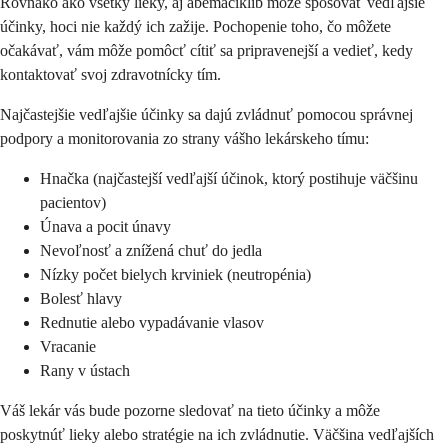
Rovnako ako všetky lieky, aj abemaciklib môže spôsovať vedľajšie
účinky, hoci nie každý ich zažije. Pochopenie toho, čo môžete
očakávať, vám môže pomôcť cítiť sa pripravenejší a vedieť, kedy
kontaktovať svoj zdravotnícky tím.
Najčastejšie vedľajšie účinky sa dajú zvládnuť pomocou správnej
podpory a monitorovania zo strany vášho lekárskeho tímu:
Hnačka (najčastejší vedľajší účinok, ktorý postihuje väčšinu
pacientov)
Únava a pocit únavy
Nevoľnosť a znížená chuť do jedla
Nízky počet bielych krviniek (neutropénia)
Bolesť hlavy
Rednutie alebo vypadávanie vlasov
Vracanie
Rany v ústach
Váš lekár vás bude pozorne sledovať na tieto účinky a môže
poskytnúť lieky alebo stratégie na ich zvládnutie. Väčšina vedľajších