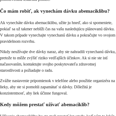
Čo mám robiť, ak vynechám dávku abemaciklibu?
Ak vynecháte dávku abemaciklibu, užite ju hneď, ako si spomeniete,
pokiaľ sa už takmer neblíži čas na vašu nasledujúcu plánovanú dávku.
V takom prípade vynechajte vynechanú dávku a pokračujte vo svojom
pravidelnom rozvrhu.
Nikdy neužívajte dve dávky naraz, aby ste nahradili vynechanú dávku,
pretože to môže zvýšiť riziko vedľajších účinkov. Ak si nie ste istí
načasovaním, kontaktujte svojho poskytovateľa zdravotnej
starostlivosti a požiadajte o radu.
Zvážte nastavenie pripomienok v telefóne alebo použitie organizéra na
lieky, aby ste si pomohli zapamätať si dávky. Dôležitá je
konzistentnosť, aby liek účinne fungoval.
Kedy môžem prestať užívať abemaciklib?