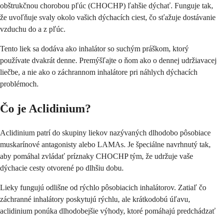
obštrukčnou chorobou pľúc (CHOCHP) ľahšie dýchať. Funguje tak,
že uvoľňuje svaly okolo vašich dýchacích ciest, čo sťažuje dostávanie
vzduchu do a z pľúc.
Tento liek sa dodáva ako inhalátor so suchým práškom, ktorý
používate dvakrát denne. Premýšľajte o ňom ako o dennej udržiavacej
liečbe, a nie ako o záchrannom inhalátore pri náhlych dýchacích
problémoch.
Čo je Aclidinium?
Aclidinium patrí do skupiny liekov nazývaných dlhodobo pôsobiace
muskarínové antagonisty alebo LAMAs. Je špeciálne navrhnutý tak,
aby pomáhal zvládať príznaky CHOCHP tým, že udržuje vaše
dýchacie cesty otvorené po dlhšiu dobu.
Lieky fungujú odlišne od rýchlo pôsobiacich inhalátorov. Zatiaľ čo
záchranné inhalátory poskytujú rýchlu, ale krátkodobú úľavu,
aclidinium ponúka dlhodobejšie výhody, ktoré pomáhajú predchádzať