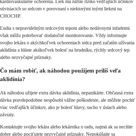
kardiovaskulárne ochorenia. Liek má nižšie riziko vedľajších účinkov
súvisiacich so srdcom v porovnaní s niektorými inými liekmi na
CHOCHP.
Ľudia s nepravidelným srdcovým tepom alebo nedávnymi infarktmi
však môžu potrebovať dodatočné monitorovanie. Vždy informujte
svojho lekára o akýchkoľvek ochoreniach srdca pred začatím užívania
aklidínia a hláste akúkoľvek bolesť na hrudníku, rýchly srdcový tep
alebo nezvyčajné príznaky.
Čo mám robiť, ak náhodou použijem príliš veľa
aklidínia?
Ak náhodou užijete extra dávku aklidínia, nepanikárte. Občasná extra
dávka pravdepodobne nespôsobí vážne poškodenie, ale môžete pocítiť
viac vedľajších účinkov, ako je bolesť hlavy, sucho v ústach alebo
závraty.
Kontaktujte svojho lekára alebo lekárnika o radu, najmä ak sa necítite
dobre alebo pociťujete nezvyčajné príznaky. Nepokúšajte sa