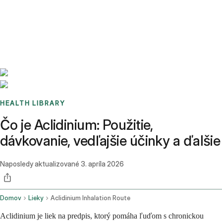
Benchmarks
Stories
FAQ
Sign up / Log in
HEALTH LIBRARY
Čo je Aclidinium: Použitie,
dávkovanie, vedľajšie účinky a ďalšie
Naposledy aktualizované
3. apríla 2026
Domov
Lieky
Aclidinium Inhalation Route
Aclidinium je liek na predpis, ktorý pomáha ľuďom s chronickou