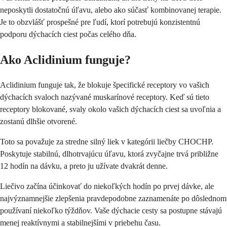
neposkytli dostatočnú úľavu, alebo ako súčasť kombinovanej terapie.
Je to obzvlášť prospešné pre ľudí, ktorí potrebujú konzistentnú
podporu dýchacích ciest počas celého dňa.
Ako Aclidinium funguje?
Aclidinium funguje tak, že blokuje špecifické receptory vo vašich
dýchacích svaloch nazývané muskarínové receptory. Keď sú tieto
receptory blokované, svaly okolo vašich dýchacích ciest sa uvoľnia a
zostanú dlhšie otvorené.
Toto sa považuje za stredne silný liek v kategórii liečby CHOCHP.
Poskytuje stabilnú, dlhotrvajúcu úľavu, ktorá zvyčajne trvá približne
12 hodín na dávku, a preto ju užívate dvakrát denne.
Liečivo začína účinkovať do niekoľkých hodín po prvej dávke, ale
najvýznamnejšie zlepšenia pravdepodobne zaznamenáte po dôslednom
používaní niekoľko týždňov. Vaše dýchacie cesty sa postupne stávajú
menej reaktívnymi a stabilnejšími v priebehu času.