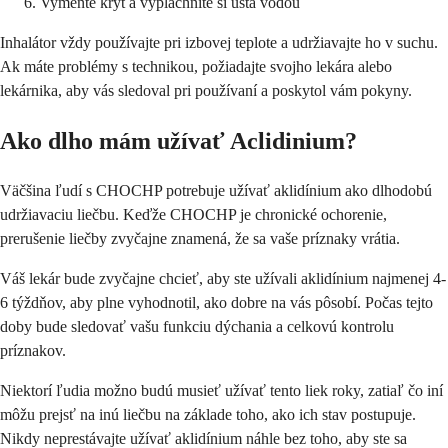
Vymeňte kryt a vypláchnite si ústa vodou
Inhalátor vždy používajte pri izbovej teplote a udržiavajte ho v suchu.
Ak máte problémy s technikou, požiadajte svojho lekára alebo
lekárnika, aby vás sledoval pri používaní a poskytol vám pokyny.
Ako dlho mám užívať Aclidinium?
Väčšina ľudí s CHOCHP potrebuje užívať aklidínium ako dlhodobú
udržiavaciu liečbu. Keďže CHOCHP je chronické ochorenie,
prerušenie liečby zvyčajne znamená, že sa vaše príznaky vrátia.
Váš lekár bude zvyčajne chcieť, aby ste užívali aklidínium najmenej 4-
6 týždňov, aby plne vyhodnotil, ako dobre na vás pôsobí. Počas tejto
doby bude sledovať vašu funkciu dýchania a celkovú kontrolu
príznakov.
Niektorí ľudia možno budú musieť užívať tento liek roky, zatiaľ čo iní
môžu prejsť na inú liečbu na základe toho, ako ich stav postupuje.
Nikdy neprestávajte užívať aklidínium náhle bez toho, aby ste sa