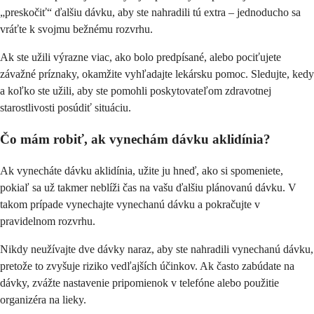
„preskočiť“ ďalšiu dávku, aby ste nahradili tú extra – jednoducho sa
vráťte k svojmu bežnému rozvrhu.
Ak ste užili výrazne viac, ako bolo predpísané, alebo pociťujete
závažné príznaky, okamžite vyhľadajte lekársku pomoc. Sledujte, kedy
a koľko ste užili, aby ste pomohli poskytovateľom zdravotnej
starostlivosti posúdiť situáciu.
Čo mám robiť, ak vynechám dávku aklidínia?
Ak vynecháte dávku aklidínia, užite ju hneď, ako si spomeniete,
pokiaľ sa už takmer neblíži čas na vašu ďalšiu plánovanú dávku. V
takom prípade vynechajte vynechanú dávku a pokračujte v
pravidelnom rozvrhu.
Nikdy neužívajte dve dávky naraz, aby ste nahradili vynechanú dávku,
pretože to zvyšuje riziko vedľajších účinkov. Ak často zabúdate na
dávky, zvážte nastavenie pripomienok v telefóne alebo použitie
organizéra na lieky.