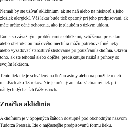
Nemali by ste užívať aklidínium, ak ste naň alebo na niektorú z jeho
zložiek alergickí. Váš lekár bude tiež opatrný pri jeho predpisovaní, ak
máte určité očné ochorenia, ako je glaukóm s úzkym uhlom.
Ľudia so závažnými problémami s obličkami, zväčšenou prostatou
alebo obštrukciou močového mechúra môžu potrebovať iné lieky
alebo vyžadovať starostlivé sledovanie pri používaní aklidínia. Okrem
toho, ak ste tehotná alebo dojčíte, prediskutujte riziká a prínosy so
svojím lekárom.
Tento liek nie je schválený na liečbu astmy alebo na použitie u detí
mladších ako 18 rokov. Nie je určený ani ako záchranný liek pri
náhlych dýchacích ťažkostiach.
Značka aklidínia
Aklidínium je v Spojených štátoch dostupné pod obchodným názvom
Tudorza Pressair. Ide o najčastejšie predpisovanú formu lieku.