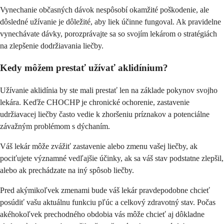
Vynechanie občasných dávok nespôsobí okamžité poškodenie, ale
dôsledné užívanie je dôležité, aby liek účinne fungoval. Ak pravidelne
vynechávate dávky, porozprávajte sa so svojím lekárom o stratégiách
na zlepšenie dodržiavania liečby.
Kedy môžem prestať užívať aklidínium?
Užívanie aklidínia by ste mali prestať len na základe pokynov svojho
lekára. Keďže CHOCHP je chronické ochorenie, zastavenie
udržiavacej liečby často vedie k zhoršeniu príznakov a potenciálne
závažným problémom s dýchaním.
Váš lekár môže zvážiť zastavenie alebo zmenu vašej liečby, ak
pociťujete významné vedľajšie účinky, ak sa váš stav podstatne zlepšil,
alebo ak prechádzate na iný spôsob liečby.
Pred akýmikoľvek zmenami bude váš lekár pravdepodobne chcieť
posúdiť vašu aktuálnu funkciu pľúc a celkový zdravotný stav. Počas
akéhokoľvek prechodného obdobia vás môže chcieť aj dôkladne