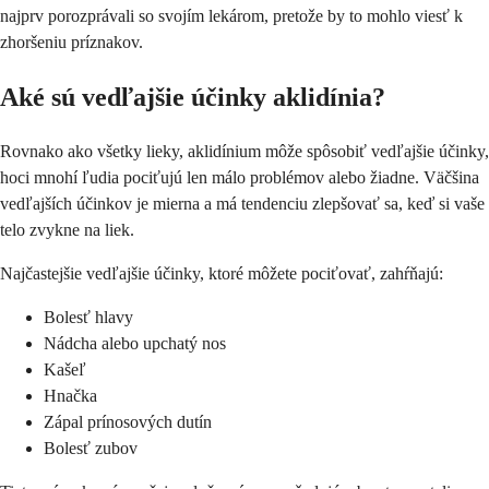
najprv porozprávali so svojím lekárom, pretože by to mohlo viesť k
zhoršeniu príznakov.
Aké sú vedľajšie účinky aklidínia?
Rovnako ako všetky lieky, aklidínium môže spôsobiť vedľajšie účinky,
hoci mnohí ľudia pociťujú len málo problémov alebo žiadne. Väčšina
vedľajších účinkov je mierna a má tendenciu zlepšovať sa, keď si vaše
telo zvykne na liek.
Najčastejšie vedľajšie účinky, ktoré môžete pociťovať, zahŕňajú:
Bolesť hlavy
Nádcha alebo upchatý nos
Kašeľ
Hnačka
Zápal prínosových dutín
Bolesť zubov