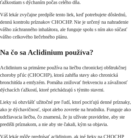
ťažkostiam s dýchaním počas celého dňa.
Váš lekár zvyčajne predpíše tento liek, keď potrebujete dôslednú,
dennú kontrolu príznakov CHOCHP. Nie je určený na nahradenie
vášho záchranného inhalátora, ale funguje spolu s ním ako súčasť
vášho celkového liečebného plánu.
Na čo sa Aclidinium používa?
Aclidinium sa primárne používa na liečbu chronickej obštrukčnej
choroby pľúc (CHOCHP), ktorá zahŕňa stavy ako chronická
bronchitída a emfyzém. Pomáha znižovať frekvenciu a závažnosť
dýchacích ťažkostí, ktoré prichádzajú s týmito stavmi.
Lieky sú obzvlášť užitočné pre ľudí, ktorí pociťujú denné príznaky,
ako je dýchavičnosť, sipot alebo zovretie na hrudníku. Funguje ako
udržiavacia liečba, čo znamená, že ju užívate pravidelne, aby ste
predišli príznakom, a nie aby ste čakali, kým sa objavia.
Váš lekár môže predpísať aclidinium, ak iné lieky na CHOCHP