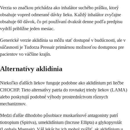
Verzia so značkou prichádza ako inhalátor suchého prášku, ktorý
obsahuje vopred odmerané dávky lieku. Každý inhalátor zvyčajne
obsahuje 60 dávok, čo pri používaní dvakrát denne podľa predpisu
vydrží približne jeden mesiac.
Generické verzie aklidínia sa môžu stať dostupné v budúcnosti, ale v
súčasnosti je Tudorza Pressair primárnou možnosťou dostupnou pre
pacientov vo väčšine krajín.
Alternatívy aklidínia
Niekoľko ďalších liekov funguje podobne ako aklidínium pri liečbe
CHOCHP. Tieto alternatívy patria do rovnakej triedy liekov (LAMA)
alebo poskytujú podobné výhody prostredníctvom rôznych
mechanizmov.
Medzi ďalšie dlhodobo pôsobiace muskarínové antagonisty patrí
tiotropium (Spiriva), umeklidínium (Incruse Ellipta) a glykopyrolát
(Lonhala Magnair). Váš lekár by ich mohol zvážiť, ak aklidínium u