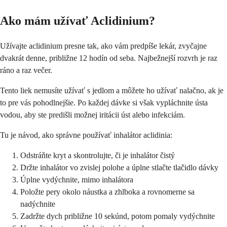
Ako mám užívať Aclidinium?
Užívajte aclidinium presne tak, ako vám predpíše lekár, zvyčajne
dvakrát denne, približne 12 hodín od seba. Najbežnejší rozvrh je raz
ráno a raz večer.
Tento liek nemusíte užívať s jedlom a môžete ho užívať nalačno, ak je
to pre vás pohodlnejšie. Po každej dávke si však vypláchnite ústa
vodou, aby ste predišli možnej iritácii úst alebo infekciám.
Tu je návod, ako správne používať inhalátor aclidinia:
Odstráňte kryt a skontrolujte, či je inhalátor čistý
Držte inhalátor vo zvislej polohe a úplne stlačte tlačidlo dávky
Úplne vydýchnite, mimo inhalátora
Položte pery okolo náustka a zhlboka a rovnomerne sa
nadýchnite
Zadržte dych približne 10 sekúnd, potom pomaly vydýchnite