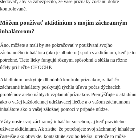
sledovať, aby sa zabezpečilo, že vaše príznaky zostanú dobre
kontrolované.
Môžem používať aklidínium s mojím záchranným
inhalátorom?
Áno, môžete a mali by ste pokračovať v používaní svojho
záchranného inhalátora (ako je albuterol) spolu s aklidíniom, keď je to
potrebné. Tieto lieky fungujú rôznymi spôsobmi a slúžia na rôzne
účely pri liečbe CHOCHP.
Aklidínium poskytuje dlhodobú kontrolu príznakov, zatiaľ čo
záchranné inhalátory poskytujú rýchlu úľavu počas dýchacích
problémov alebo náhlych vzplanutí príznakov. Premýšľajte o aklidíniu
ako o vašej každodennej udržiavacej liečbe a o vašom záchrannom
inhalátore ako o vašej záložnej pomoci v prípade núdze.
Vždy noste svoj záchranný inhalátor so sebou, aj keď pravidelne
užívate aklidínium. Ak zistíte, že potrebujete svoj záchranný inhalátor
častejšie ako obvykle, kontaktujte svojho lekára, pretože to môže