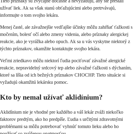
Tieto príznaky sú zvyčajne dočasné a nevyžadujú, aby ste prestali
užívať liek. Ak sa však stanú obťažujúcimi alebo pretrvávajú,
informujte o tom svojho lekára.
Menej časté, ale závažnejšie vedľajšie účinky môžu zahŕňať ťažkosti s
močením, bolesť očí alebo zmeny videnia, alebo príznaky alergickej
reakcie, ako je vyrážka alebo opuch. Ak sa u vás vyskytne niektorý z
týchto príznakov, okamžite kontaktujte svojho lekára.
Veľmi zriedkavo môžu niektorí ľudia pociťovať závažné alergické
reakcie, nepravidelný srdcový tep alebo závažné ťažkosti s dýchaním,
ktoré sa líšia od ich bežných príznakov CHOCHP. Tieto situácie si
vyžadujú okamžitú lekársku pomoc.
Kto by nemal užívať aklidínium?
Aklidínium nie je vhodné pre každého a váš lekár zváži niekoľko
faktorov predtým, ako ho predpíše. Ľudia s určitými zdravotnými
problémami sa môžu potrebovať vyhnúť tomuto lieku alebo ho
používať so zvýšenou opatrnosťou.