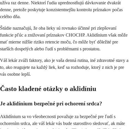
užíva raz denne. Niektorí ľudia uprednostňujú dávkovanie dvakrát
denne, pretože poskytuje konzistentnejšiu kontrolu príznakov počas
celého dňa.
Štúdie naznačujú, že oba lieky sú rovnako účinné pri zlepšovaní
funkcie pľúc a znižovaní príznakov CHOCHP. Aklidínium však môže
mať mierne nižšie riziko retencie moču, čo môže byť dôležité pre
starších dospelých alebo ľudí s problémami s prostatou.
Váš lekár zváži faktory, ako je vaša denná rutina, iné zdravotné stavy a
to, ako reagujete na každý liek, keď sa rozhoduje, ktorý z nich je pre
vás osobne lepší.
Často kladené otázky o aklidíniu
Je aklidínium bezpečné pri ochorení srdca?
Aklidínium sa vo všeobecnosti považuje za bezpečné pre ľudí s
ochorením srdca, ale váš lekár vás bude starostlivo sledovať, ak máte