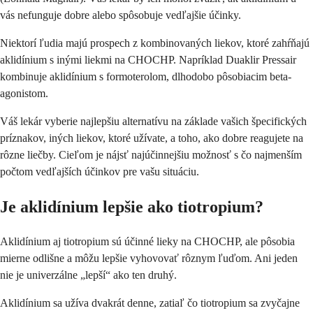
vás nefunguje dobre alebo spôsobuje vedľajšie účinky.
Niektorí ľudia majú prospech z kombinovaných liekov, ktoré zahŕňajú
aklidínium s inými liekmi na CHOCHP. Napríklad Duaklir Pressair
kombinuje aklidínium s formoterolom, dlhodobo pôsobiacim beta-
agonistom.
Váš lekár vyberie najlepšiu alternatívu na základe vašich špecifických
príznakov, iných liekov, ktoré užívate, a toho, ako dobre reagujete na
rôzne liečby. Cieľom je nájsť najúčinnejšiu možnosť s čo najmenším
počtom vedľajších účinkov pre vašu situáciu.
Je aklidínium lepšie ako tiotropium?
Aklidínium aj tiotropium sú účinné lieky na CHOCHP, ale pôsobia
mierne odlišne a môžu lepšie vyhovovať rôznym ľuďom. Ani jeden
nie je univerzálne „lepší“ ako ten druhý.
Aklidínium sa užíva dvakrát denne, zatiaľ čo tiotropium sa zvyčajne