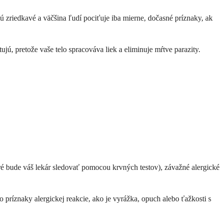
ú zriedkavé a väčšina ľudí pociťuje iba mierne, dočasné príznaky, ak
jú, pretože vaše telo spracováva liek a eliminuje mŕtve parazity.
ré bude váš lekár sledovať pomocou krvných testov), závažné alergické
o príznaky alergickej reakcie, ako je vyrážka, opuch alebo ťažkosti s