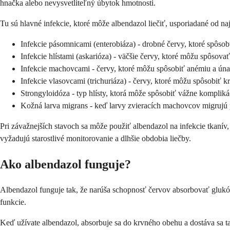
hnačka alebo nevysvetliteľný úbytok hmotnosti.
Tu sú hlavné infekcie, ktoré môže albendazol liečiť, usporiadané od naj
Infekcie pásomnicami (enterobiáza) - drobné červy, ktoré spôso
Infekcie hlístami (askarióza) - väčšie červy, ktoré môžu spôsovať
Infekcie machovcami - červy, ktoré môžu spôsobiť anémiu a ún
Infekcie vlasovcami (trichuriáza) - červy, ktoré môžu spôsobiť 
Strongyloidóza - typ hlísty, ktorá môže spôsobiť vážne kompliká
Kožná larva migrans - keď larvy zvieracích machovcov migrujú
Pri závažnejších stavoch sa môže použiť albendazol na infekcie tkanív
vyžadujú starostlivé monitorovanie a dlhšie obdobia liečby.
Ako albendazol funguje?
Albendazol funguje tak, že narúša schopnosť červov absorbovať glukózu
funkcie.
Keď užívate albendazol, absorbuje sa do krvného obehu a dostáva sa tam