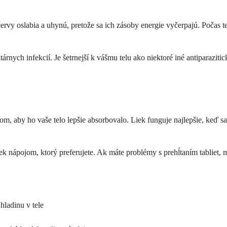
rvy oslabia a uhynú, pretože sa ich zásoby energie vyčerpajú. Počas tej
árnych infekcií. Je šetrnejší k vášmu telu ako niektoré iné antiparaziti
lom, aby ho vaše telo lepšie absorbovalo. Liek funguje najlepšie, keď s
nápojom, ktorý preferujete. Ak máte problémy s prehĺtaním tabliet, m
hladinu v tele