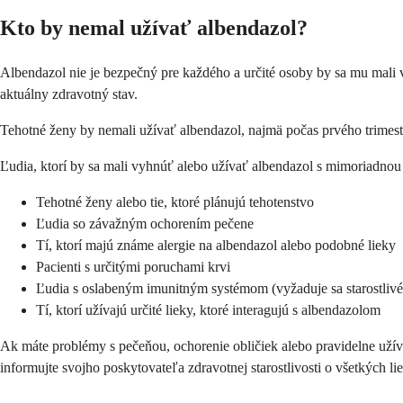
Kto by nemal užívať albendazol?
Albendazol nie je bezpečný pre každého a určité osoby by sa mu mali
aktuálny zdravotný stav.
Tehotné ženy by nemali užívať albendazol, najmä počas prvého trimestr
Ľudia, ktorí by sa mali vyhnúť alebo užívať albendazol s mimoriadnou
Tehotné ženy alebo tie, ktoré plánujú tehotenstvo
Ľudia so závažným ochorením pečene
Tí, ktorí majú známe alergie na albendazol alebo podobné lieky
Pacienti s určitými poruchami krvi
Ľudia s oslabeným imunitným systémom (vyžaduje sa starostlivé
Tí, ktorí užívajú určité lieky, ktoré interagujú s albendazolom
Ak máte problémy s pečeňou, ochorenie obličiek alebo pravidelne užíva
informujte svojho poskytovateľa zdravotnej starostlivosti o všetkých l