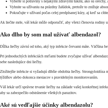
Vyberte si potraviny s nejakými zdravými tukmi, ako sú orechy, 
Vyhnite sa užívaniu na prázdny žalúdok, pretože to znižuje abso
Pokračujte v užívaní počas celej predpísanej kúry, aj keď sa cítite
Ak liečite mrle, váš lekár môže odporučiť, aby všetci členovia rodiny u
Ako dlho by som mal užívať albendazol?
Dĺžka liečby závisí od toho, aký typ infekcie červami máte. Väčšina be
Pri jednoduchých infekciách mrľami budete zvyčajne užívať albendazo
sebe nasledujúce dni liečby.
Zložitejšie infekcie si vyžadujú dlhšie obdobia liečby. Strongyloidóz
týždňov alebo dokonca mesiacov s pravidelným monitorovaním.
Váš lekár určí správne trvanie liečby na základe vašej konkrétnej infek
aby sa zabezpečilo odstránenie všetkých parazitov.
Aké sú vedľajšie účinky albendazolu?