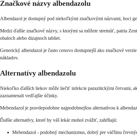
Značkové názvy albendazolu
Albendazol je dostupný pod niekoľkými značkovými názvami, hoci gene
Medzi ďalšie značkové názvy, s ktorými sa môžete stretnúť, patria Zent
obaloch alebo dizajnoch tabliet.
Generický albendazol je často cenovo dostupnejší ako značkové verzie 
nákladov.
Alternatívy albendazolu
Niekoľko ďalších liekov môže liečiť infekcie parazitickými červami, ak
zaznamenali vedľajšie účinky.
Mebendazol je pravdepodobne najpodobnejšou alternatívou k albendaz
Ďalšie alternatívy, ktoré by váš lekár mohol zvážiť, zahŕňajú:
Mebendazol - podobný mechanizmus, dobrý pre väčšinu črevný