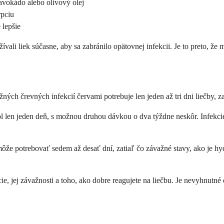
avokádo alebo olivový olej
rpciu
 lepšie
žívali liek súčasne, aby sa zabránilo opätovnej infekcii. Je to preto, ž
žných črevných infekcií červami potrebuje len jeden až tri dni liečby, 
l len jeden deň, s možnou druhou dávkou o dva týždne neskôr. Infekci
a môže potrebovať sedem až desať dní, zatiaľ čo závažné stavy, ako je 
cie, jej závažnosti a toho, ako dobre reagujete na liečbu. Je nevyhnutné