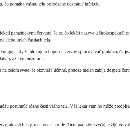
jú, čo pomáha vášmu telu prirodzene odstrániť infekciu.
infekcií parazitickými červami. Je to, čo lekári nazývajú širokospektr
 alebo iných častiach tela.
. Funguje tak, že blokuje schopnosť červov spracovávať glukózu, čo je
slabnú, až kým nezomrú.
 na celom svete. Je obzvlášť účinné, pretože nielen zabíja dospelé červ
 môžu postihnúť rôzne časti vášho tela. Váš lekár vám ho môže predpís
ervy, ako sú hlísty, machovce a mrle. Tieto parazity zvyčajne žijú vo v