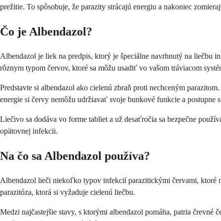
prežitie. To spôsobuje, že parazity strácajú energiu a nakoniec zomiera
Čo je Albendazol?
Albendazol je liek na predpis, ktorý je špeciálne navrhnutý na liečbu 
rôznym typom červov, ktoré sa môžu usadiť vo vašom tráviacom systéme
Predstavte si albendazol ako cielenú zbraň proti nechceným parazitom
energie si červy nemôžu udržiavať svoje bunkové funkcie a postupne 
Liečivo sa dodáva vo forme tabliet a už desaťročia sa bezpečne používa
opätovnej infekcii.
Na čo sa Albendazol používa?
Albendazol lieči niekoľko typov infekcií parazitickými červami, ktoré
parazitóza, ktorá si vyžaduje cielenú liečbu.
Medzi najčastejšie stavy, s ktorými albendazol pomáha, patria črevné č