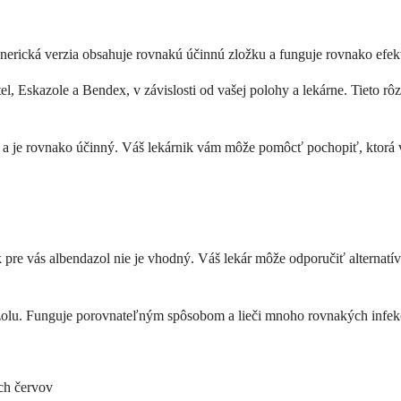
rická verzia obsahuje rovnakú účinnú zložku a funguje rovnako efekt
el, Eskazole a Bendex, v závislosti od vašej polohy a lekárne. Tieto r
a je rovnako účinný. Váš lekárnik vám môže pomôcť pochopiť, ktorá ver
 pre vás albendazol nie je vhodný. Váš lekár môže odporučiť alternatív
olu. Funguje porovnateľným spôsobom a lieči mnoho rovnakých infekci
ch červov