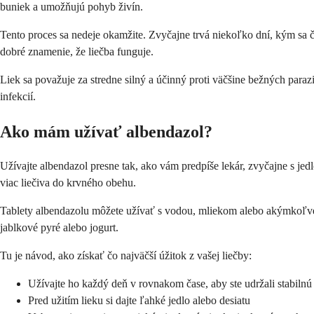
buniek a umožňujú pohyb živín.
Tento proces sa nedeje okamžite. Zvyčajne trvá niekoľko dní, kým sa če
dobré znamenie, že liečba funguje.
Liek sa považuje za stredne silný a účinný proti väčšine bežných parazit
infekcií.
Ako mám užívať albendazol?
Užívajte albendazol presne tak, ako vám predpíše lekár, zvyčajne s jed
viac liečiva do krvného obehu.
Tablety albendazolu môžete užívať s vodou, mliekom alebo akýmkoľvek 
jablkové pyré alebo jogurt.
Tu je návod, ako získať čo najväčší úžitok z vašej liečby:
Užívajte ho každý deň v rovnakom čase, aby ste udržali stabilnú 
Pred užitím lieku si dajte ľahké jedlo alebo desiatu