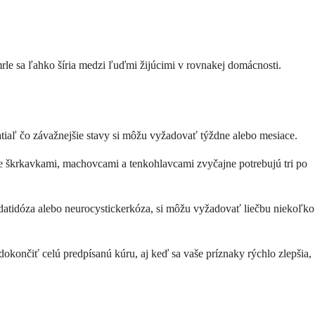
e mrle sa ľahko šíria medzi ľuďmi žijúcimi v rovnakej domácnosti.
zatiaľ čo závažnejšie stavy si môžu vyžadovať týždne alebo mesiace.
e škrkavkami, machovcami a tenkohlavcami zvyčajne potrebujú tri po
hydatidóza alebo neurocystickerkóza, si môžu vyžadovať liečbu niekoľko
 dokončiť celú predpísanú kúru, aj keď sa vaše príznaky rýchlo zlepšia,