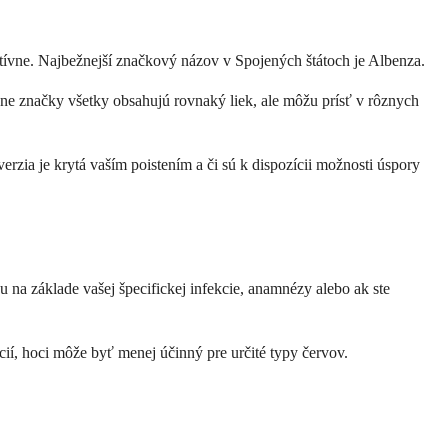
ívne. Najbežnejší značkový názov v Spojených štátoch je Albenza.
ôzne značky všetky obsahujú rovnaký liek, ale môžu prísť v rôznych
zia je krytá vaším poistením a či sú k dispozícii možnosti úspory
u na základe vašej špecifickej infekcie, anamnézy alebo ak ste
í, hoci môže byť menej účinný pre určité typy červov.