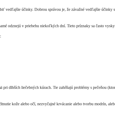
biť vedľajšie účinky. Dobrou správou je, že závažné vedľajšie účinky s
samé odznejú v priebehu niekoľkých dní. Tieto príznaky sa často vyskytu
:
ä pri dlhších liečebných kúrach. Tie zahŕňajú problémy s pečeňou (kto
žltnutie kože alebo očí, nezvyčajné krvácanie alebo tvorbu modrín, aleb