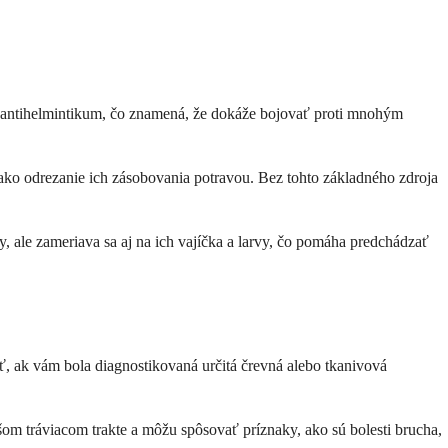
álne antihelmintikum, čo znamená, že dokáže bojovať proti mnohým
 ako odrezanie ich zásobovania potravou. Bez tohto základného zdroja
y, ale zameriava sa aj na ich vajíčka a larvy, čo pomáha predchádzať
ať, ak vám bola diagnostikovaná určitá črevná alebo tkanivová
ašom tráviacom trakte a môžu spôsovať príznaky, ako sú bolesti brucha,