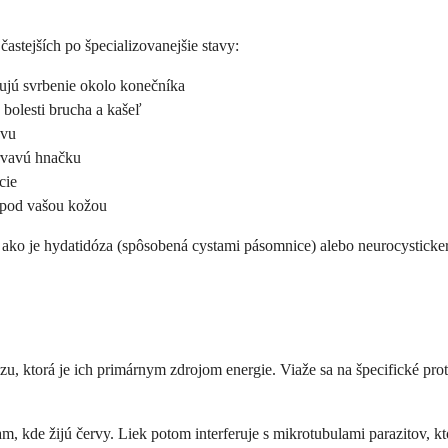
častejších po špecializovanejšie stavy:
bujú svrbenie okolo konečníka
 bolesti brucha a kašeľ
avu
krvavú hnačku
cie
 pod vašou kožou
, ako je hydatidóza (spôsobená cystami pásomnice) alebo neurocysticke
, ktorá je ich primárnym zdrojom energie. Viaže sa na špecifické prote
, kde žijú červy. Liek potom interferuje s mikrotubulami parazitov, kt