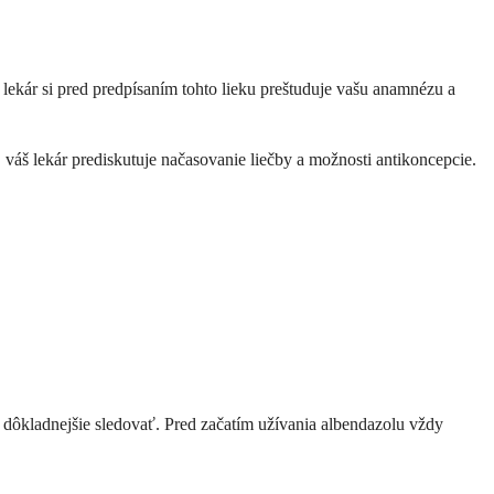
ekár si pred predpísaním tohto lieku preštuduje vašu anamnézu a
 váš lekár prediskutuje načasovanie liečby a možnosti antikoncepcie.
 dôkladnejšie sledovať. Pred začatím užívania albendazolu vždy