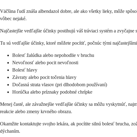
Väčšina ľudí znáša albendazol dobre, ale ako všetky lieky, môže spôso
vôbec nejaké.
Najčastejšie vedľajšie účinky postihujú váš tráviaci systém a zvyčajne 
Tu sú vedľajšie účinky, ktoré môžete pocítiť, počnúc tými najčastejšími
Bolesť žalúdka alebo nepohodlie v bruchu
Nevoľnosť alebo pocit nevoľnosti
Bolesť hlavy
Závraty alebo pocit točenia hlavy
Dočasná strata vlasov (pri dlhodobom používaní)
Horúčka alebo príznaky podobné chrípke
Menej časté, ale závažnejšie vedľajšie účinky sa môžu vyskytnúť, najm
reakcie alebo zmeny krvného obrazu.
Okamžite kontaktujte svojho lekára, ak pocítite silnú bolesť brucha, zo
dýchaním.