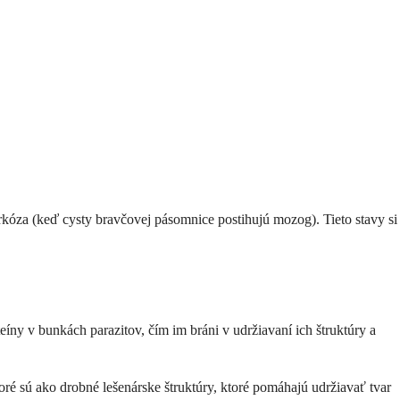
rkóza (keď cysty bravčovej pásomnice postihujú mozog). Tieto stavy si
íny v bunkách parazitov, čím im bráni v udržiavaní ich štruktúry a
oré sú ako drobné lešenárske štruktúry, ktoré pomáhajú udržiavať tvar