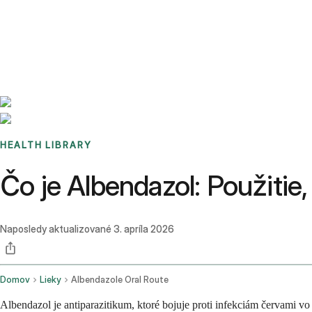
Benchmarks
Stories
FAQ
Sign up / Log in
HEALTH LIBRARY
Čo je Albendazol: Použitie,
Naposledy aktualizované
3. apríla 2026
Domov
Lieky
Albendazole Oral Route
Albendazol je antiparazitikum, ktoré bojuje proti infekciám červami vo