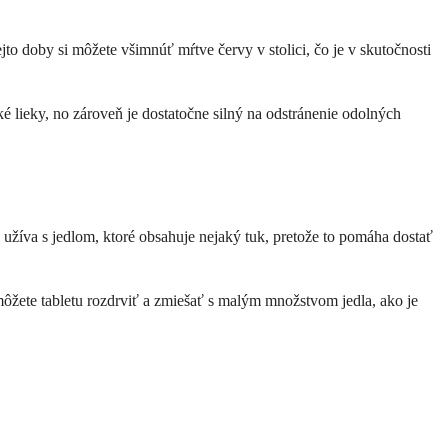
to doby si môžete všimnúť mŕtve červy v stolici, čo je v skutočnosti
cké lieky, no zároveň je dostatočne silný na odstránenie odolných
a užíva s jedlom, ktoré obsahuje nejaký tuk, pretože to pomáha dostať
ôžete tabletu rozdrviť a zmiešať s malým množstvom jedla, ako je