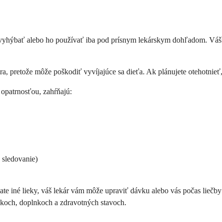
 vyhýbať alebo ho používať iba pod prísnym lekárskym dohľadom. Váš l
a, pretože môže poškodiť vyvíjajúce sa dieťa. Ak plánujete otehotnieť,
 opatrnosťou, zahŕňajú:
 sledovanie)
te iné lieky, váš lekár vám môže upraviť dávku alebo vás počas liečby
iekoch, doplnkoch a zdravotných stavoch.