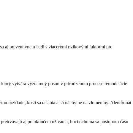
sa aj preventívne u ľudí s viacerými rizikovými faktormi pre
iek, ktorý vytvára významný posun v prirodzenom procese remodelácie
mu rozkladu, kosti sa oslabia a sú náchylné na zlomeniny. Alendronát
 pretrvávajú aj po ukončení užívania, hoci ochrana sa postupom času