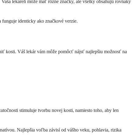
. Vaša lekáreň môže mať rôzne značky, ale všetky obsahujú rovnaký
a funguje identicky ako značkové verzie.
niť kosti. Váš lekár vám môže pomôcť nájsť najlepšiu možnosť na
utočnosti stimuluje tvorbu novej kosti, namiesto toho, aby len
atívou. Najlepšia voľba závisí od vášho veku, pohlavia, rizika