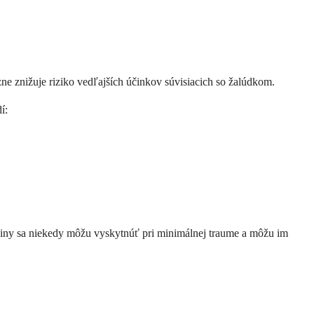
e znižuje riziko vedľajších účinkov súvisiacich so žalúdkom.
í:
niny sa niekedy môžu vyskytnúť pri minimálnej traume a môžu im