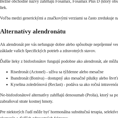
Bežné obchodné názvy zahŕňajú Fosamax, Fosamax Plus D (ktorý obsahu
liek.
Voľba medzi generickými a značkovými verziami sa často zredukuje na 
Alternatívy alendronátu
Ak alendronát pre vás nefunguje dobre alebo spôsobuje nepríjemné ve
základe vašich špecifických potrieb a zdravotných stavov.
Ďalšie lieky z bisfosfonátov fungujú podobne ako alendronát, ale môžu
Risedronát (Actonel) - užíva sa týždenne alebo mesačne
Ibandronát (Boniva) - dostupný ako mesačné pilulky alebo štvrťr
Kyselina zoledrónová (Reclast) - podáva sa ako ročná intravenóz
Ne-bisfosfonátové alternatívy zahŕňajú denosumab (Prolia), ktorý sa pod
zabraňoval strate kostnej hmoty.
Pre niektorých ľudí môže byť hormonálna substitučná terapia, selektív