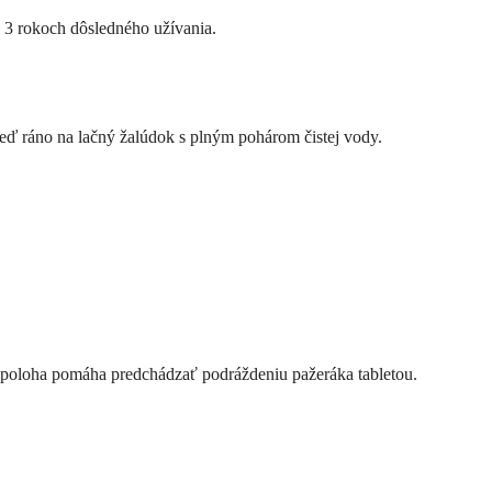
ž 3 rokoch dôsledného užívania.
neď ráno na lačný žalúdok s plným pohárom čistej vody.
 poloha pomáha predchádzať podráždeniu pažeráka tabletou.