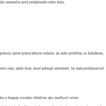
ašu anamnézu pred predpísaním tohto lieku.
 prínosy oproti potenciálnym rizikám, ak máte problémy so žalúdkom,
ive roky, takže ženy, ktoré plánujú otehotnieť, by mali prediskutovať
ku a funguje rovnako efektívne ako značkové verzie.