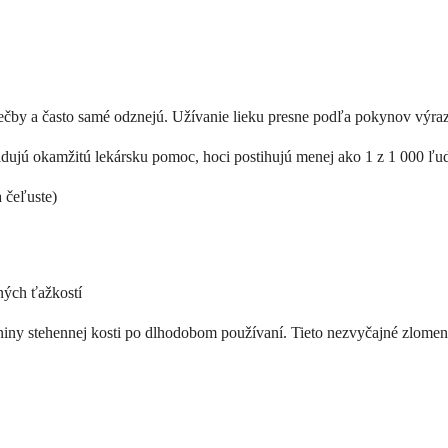
ečby a často samé odznejú. Užívanie lieku presne podľa pokynov výrazn
žadujú okamžitú lekársku pomoc, hoci postihujú menej ako 1 z 1 000 ľud
a čeľuste)
žných ťažkostí
niny stehennej kosti po dlhodobom používaní. Tieto nezvyčajné zlome