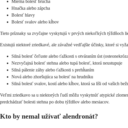
Mierna bolesť brucha
Hnačka alebo zápcha
Bolesť hlavy
Bolesť svalov alebo kĺbov
Tieto príznaky sa zvyčajne vyskytujú v prvých niekoľkých týždňoch li
Existujú niektoré zriedkavé, ale závažné vedľajšie účinky, ktoré si vy
Silná bolesť čeľuste alebo ťažkosti s otváraním úst (osteonekróz
Nezvyčajná bolesť stehna alebo tupá bolesť, ktorá neustupuje
Silná pálenie záhy alebo ťažkosti s prehĺtaním
Nová alebo zhoršujúca sa bolesť na hrudníku
Silná bolesť svalov, kostí alebo kĺbov, ktorá sa líši od vašich be
Veľmi zriedkavo sa u niektorých ľudí môžu vyskytnúť atypické zlome
predchádzať bolesti stehna po dobu týždňov alebo mesiacov.
Kto by nemal užívať alendronát?