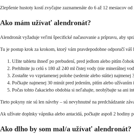
Zlepšenie hustoty kostí zvyčajne zaznamenáte do 6 až 12 mesiacov od 
Ako mám užívať alendronát?
Alendronát vyžaduje veľmi špecifické načasovanie a prípravu, aby spr
Tu je postup krok za krokom, ktorý vám pravdepodobne odporučí váš l
Užite tabletu ihneď po prebudení, pred jedlom alebo pitím čoho
Prehltnite ju celú s 180 až 240 ml čistej vody (nie minerálnej vo
Zostaňte vo vzpriamenej polohe (sedenie alebo státie) najmenej 3
Počkajte najmenej 30 minút pred jedením, pitím alebo užívaním 
Počas tohto čakacieho obdobia si neľahajte, neohýbajte sa ani in
Tieto pokyny nie sú len návrhy – sú nevyhnutné na predchádzanie zá
Ak užívate doplnky vápnika alebo antacidá, počkajte aspoň 2 hodiny p
Ako dlho by som mal/a užívať alendronát?