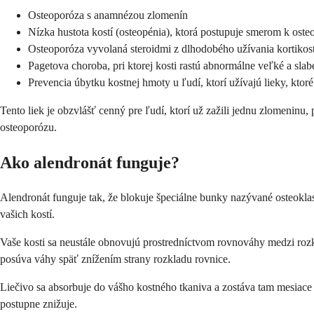
Osteoporóza s anamnézou zlomenín
Nízka hustota kostí (osteopénia), ktorá postupuje smerom k oste
Osteoporóza vyvolaná steroidmi z dlhodobého užívania kortikos
Pagetova choroba, pri ktorej kosti rastú abnormálne veľké a slab
Prevencia úbytku kostnej hmoty u ľudí, ktorí užívajú lieky, ktoré
Tento liek je obzvlášť cenný pre ľudí, ktorí už zažili jednu zlomenin
osteoporózu.
Ako alendronát funguje?
Alendronát funguje tak, že blokuje špeciálne bunky nazývané osteoklas
vašich kostí.
Vaše kosti sa neustále obnovujú prostredníctvom rovnováhy medzi rozk
posúva váhy späť znížením strany rozkladu rovnice.
Liečivo sa absorbuje do vášho kostného tkaniva a zostáva tam mesiace
postupne znižuje.