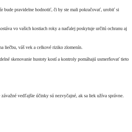
ár bude pravidelne hodnotiť, či by ste mali pokračovať, urobiť si
stáva vo vašich kostiach roky a naďalej poskytuje určitú ochranu aj
na liečbu, váš vek a celkové riziko zlomenín.
idelné skenovanie hustoty kostí a kontroly pomáhajú usmerňovať tieto
 závažné vedľajšie účinky sú nezvyčajné, ak sa liek užíva správne.