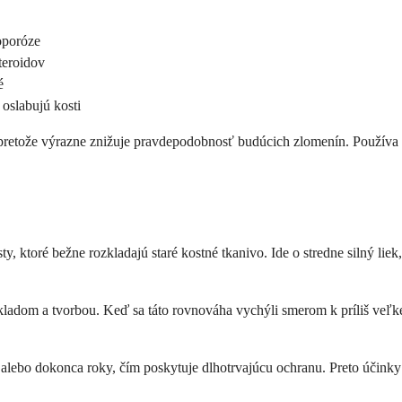
oporóze
teroidov
é
 oslabujú kosti
u, pretože výrazne znižuje pravdepodobnosť budúcich zlomenín. Používa 
ty, ktoré bežne rozkladajú staré kostné tkanivo. Ide o stredne silný l
ladom a tvorbou. Keď sa táto rovnováha vychýli smerom k príliš veľké
 alebo dokonca roky, čím poskytuje dlhotrvajúcu ochranu. Preto účinky