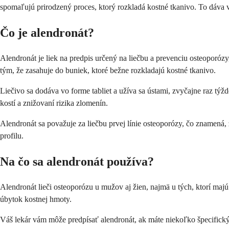
spomaľujú prirodzený proces, ktorý rozkladá kostné tkanivo. To dáva v
Čo je alendronát?
Alendronát je liek na predpis určený na liečbu a prevenciu osteoporózy,
tým, že zasahuje do buniek, ktoré bežne rozkladajú kostné tkanivo.
Liečivo sa dodáva vo forme tabliet a užíva sa ústami, zvyčajne raz týž
kostí a znižovaní rizika zlomenín.
Alendronát sa považuje za liečbu prvej línie osteoporózy, čo znamená,
profilu.
Na čo sa alendronát používa?
Alendronát lieči osteoporózu u mužov aj žien, najmä u tých, ktorí m
úbytok kostnej hmoty.
Váš lekár vám môže predpísať alendronát, ak máte niekoľko špecifický