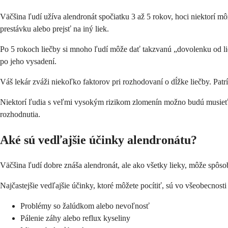
Väčšina ľudí užíva alendronát spočiatku 3 až 5 rokov, hoci niektorí môž
prestávku alebo prejsť na iný liek.
Po 5 rokoch liečby si mnoho ľudí môže dať takzvanú „dovolenku od liek
po jeho vysadení.
Váš lekár zváži niekoľko faktorov pri rozhodovaní o dĺžke liečby. Patrí
Niektorí ľudia s veľmi vysokým rizikom zlomenín možno budú musieť po
rozhodnutia.
Aké sú vedľajšie účinky alendronátu?
Väčšina ľudí dobre znáša alendronát, ale ako všetky lieky, môže spôso
Najčastejšie vedľajšie účinky, ktoré môžete pocítiť, sú vo všeobecnosti 
Problémy so žalúdkom alebo nevoľnosť
Pálenie záhy alebo reflux kyseliny