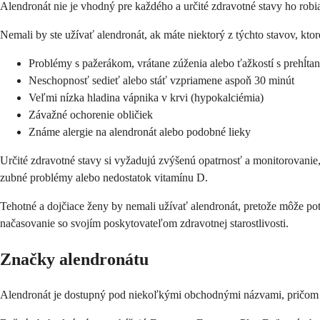
Alendronát nie je vhodný pre každého a určité zdravotné stavy ho rob
Nemali by ste užívať alendronát, ak máte niektorý z týchto stavov, kto
Problémy s pažerákom, vrátane zúženia alebo ťažkostí s prehĺta
Neschopnosť sedieť alebo stáť vzpriamene aspoň 30 minút
Veľmi nízka hladina vápnika v krvi (hypokalciémia)
Závažné ochorenie obličiek
Známe alergie na alendronát alebo podobné lieky
Určité zdravotné stavy si vyžadujú zvýšenú opatrnosť a monitorovanie
zubné problémy alebo nedostatok vitamínu D.
Tehotné a dojčiace ženy by nemali užívať alendronát, pretože môže pot
načasovanie so svojím poskytovateľom zdravotnej starostlivosti.
Značky alendronátu
Alendronát je dostupný pod niekoľkými obchodnými názvami, pričom F