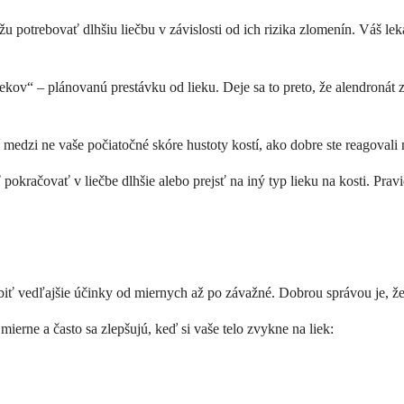
u potrebovať dlhšiu liečbu v závislosti od ich rizika zlomenín. Váš lek
ov“ – plánovanú prestávku od lieku. Deje sa to preto, že alendronát zo
 medzi ne vaše počiatočné skóre hustoty kostí, ako dobre ste reagovali 
kračovať v liečbe dlhšie alebo prejsť na iný typ lieku na kosti. Prav
biť vedľajšie účinky od miernych až po závažné. Dobrou správou je, že
mierne a často sa zlepšujú, keď si vaše telo zvykne na liek: