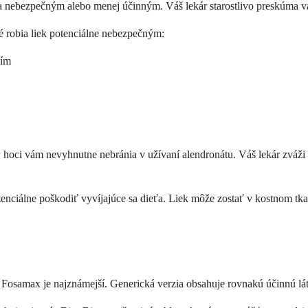
ia nebezpečným alebo menej účinným. Váš lekár starostlivo preskúma v
ré robia liek potenciálne nebezpečným:
ním
, hoci vám nevyhnutne nebránia v užívaní alendronátu. Váš lekár zváži
enciálne poškodiť vyvíjajúce sa dieťa. Liek môže zostať v kostnom tkan
osamax je najznámejší. Generická verzia obsahuje rovnakú účinnú lát