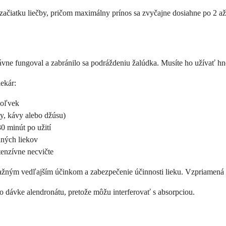
začiatku liečby, pričom maximálny prínos sa zvyčajne dosiahne po 2 a
ávne fungoval a zabránilo sa podráždeniu žalúdka. Musíte ho užívať h
ekár:
koľvek
dy, kávy alebo džúsu)
0 minút po užití
iných liekov
tenzívne necvičte
važným vedľajším účinkom a zabezpečenie účinnosti lieku. Vzpriamená
o dávke alendronátu, pretože môžu interferovať s absorpciou.