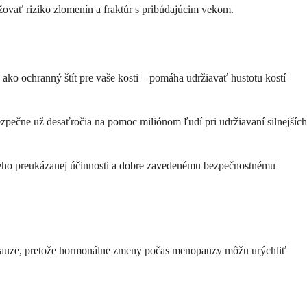
žovať riziko zlomenín a fraktúr s pribúdajúcim vekom.
o ako ochranný štít pre vaše kosti – pomáha udržiavať hustotu kostí
bezpečne už desaťročia na pomoc miliónom ľudí pri udržiavaní silnejších
i jeho preukázanej účinnosti a dobre zavedenému bezpečnostnému
enopauze, pretože hormonálne zmeny počas menopauzy môžu urýchliť