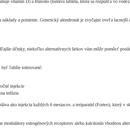
je vitamín D) a Binosto (šumivá tableta, ktorá sa rozpúšťa vo vode)
náklady a poistenie. Generický alendronát je zvyčajne oveľa lacnejší 
dľajšie účinky, niekoľko alternatívnych liekov vám môže pomôcť posil
 byť ľahšie tolerované:
očné injekcie
na infúzia
áva ako injekcia každých 6 mesiacov, a teriparatid (Forteo), ktorý v sk
ne modulátory estrogénových receptorov alebo kalcitonín vhodnou altern