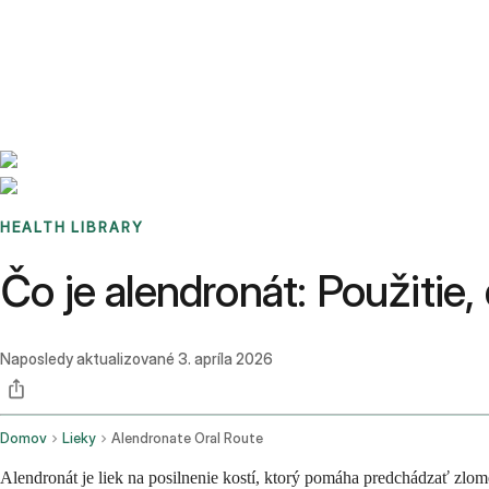
Benchmarks
Stories
FAQ
Sign up / Log in
HEALTH LIBRARY
Čo je alendronát: Použitie,
Naposledy aktualizované
3. apríla 2026
Domov
Lieky
Alendronate Oral Route
Alendronát je liek na posilnenie kostí, ktorý pomáha predchádzať zlom