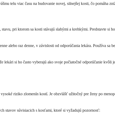
ášmu telu viac času na budovanie novej, silnejšej kosti, čo pomáha zni
 stavu, pri ktorom sa kosti stávajú slabými a krehkými. Predstavte si h
denne alebo raz denne, v závislosti od odporúčania lekára. Používa sa 
 že lekári si ho často vyberajú ako svoje počiatočné odporúčanie kvôl
ajú vysoké riziko zlomenín kostí. Je obzvlášť užitočný pre ženy po m
ch stavov súvisiacich s kosťami, ktoré si vyžadujú pozornosť: