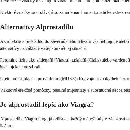
Tieto rôzne značky obsahujú rovnakú účinnú látku, ale môžu mať mierne
Niektoré značky sa dodávajú so zariadeniami na automatické vstrekova
Alternatívy Alprostadilu
Ak injekcia alprostadilu do kavernózneho telesa u vás nefunguje alebo
alternatívy na základe vašej konkrétnej situácie.
Perorálne lieky ako sildenafil (Viagra), tadalafil (Cialis) alebo varden
keď injekcie nezabrali.
Uretrálne čapíky s alprostadilom (MUSE) dodávajú rovnaký liek cez mo
Vákuové erekčné pomôcky, penilné implantáty a substitučná liečba test
Je alprostadil lepší ako Viagra?
Alprostadil a Viagra fungujú odlišne a každý má výhody v závislosti od 
liečbu.