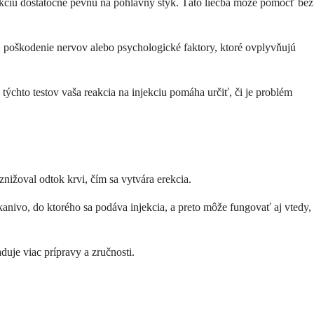
rekciu dostatočne pevnú na pohlavný styk. Táto liečba môže pomôcť bez
 poškodenie nervov alebo psychologické faktory, ktoré ovplyvňujú
týchto testov vaša reakcia na injekciu pomáha určiť, či je problém
znižoval odtok krvi, čím sa vytvára erekcia.
anivo, do ktorého sa podáva injekcia, a preto môže fungovať aj vtedy,
duje viac prípravy a zručnosti.