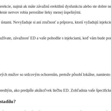
 erekcie, najmä ak máte závažnú erektilnú dysfunkciu alebo ste dobre ne
enie nervov robia perorálne lieky menej úspešnými.
ate ústami. Nevyžaduje si ani zručnosť a prípravu, ktorú vyžadujú injek
oré užívate, závažnosť ED a vaše pohodlie s injekciami, keď vám bude 
orých mužov so srdcovým ochorením, pretože pôsobí lokálne, namiesto 
ca predtým, ako predpíše akúkoľvek liečbu ED. Zohľadnia vaše špecifick
stadilu?