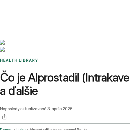
Benchmarks
Stories
FAQ
Sign up / Log in
HEALTH LIBRARY
Čo je Alprostadil (Intrakav
a ďalšie
Naposledy aktualizované
3. apríla 2026
Domov
Lieky
Alprostadil Intracavernosal Route