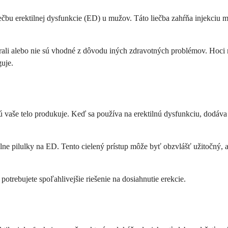
liečbu erektilnej dysfunkcie (ED) u mužov. Táto liečba zahŕňa injekciu 
ali alebo nie sú vhodné z dôvodu iných zdravotných problémov. Hoci m
guje.
orú vaše telo produkuje. Keď sa používa na erektilnú dysfunkciu, dodáva 
álne pilulky na ED. Tento cielený prístup môže byť obzvlášť užitočný, a
potrebujete spoľahlivejšie riešenie na dosiahnutie erekcie.