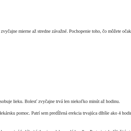
ú zvyčajne mierne až stredne závažné. Pochopenie toho, čo môžete očak
ôsobuje lieku. Bolesť zvyčajne trvá len niekoľko minút až hodinu.
lekársku pomoc. Patrí sem predĺžená erekcia trvajúca dlhšie ako 4 hodi