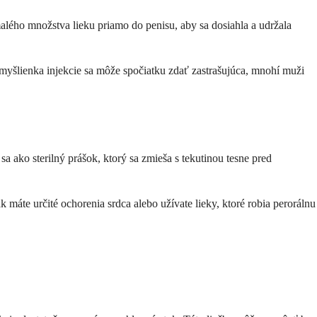
malého množstva lieku priamo do penisu, aby sa dosiahla a udržala
yšlienka injekcie sa môže spočiatku zdať zastrašujúca, mnohí muži
sa ako sterilný prášok, ktorý sa zmieša s tekutinou tesne pred
k máte určité ochorenia srdca alebo užívate lieky, ktoré robia perorálnu