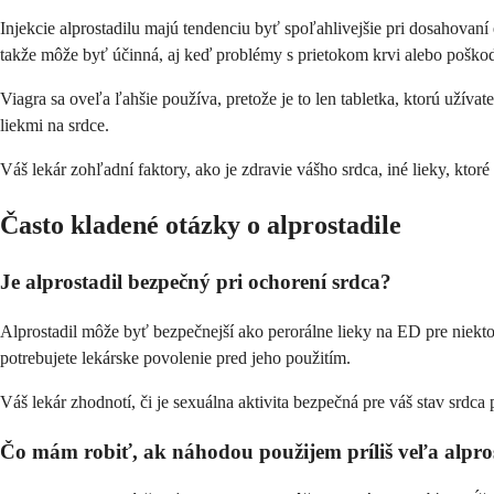
Injekcie alprostadilu majú tendenciu byť spoľahlivejšie pri dosahovaní
takže môže byť účinná, aj keď problémy s prietokom krvi alebo poškod
Viagra sa oveľa ľahšie používa, pretože je to len tabletka, ktorú užív
liekmi na srdce.
Váš lekár zohľadní faktory, ako je zdravie vášho srdca, iné lieky, kt
Často kladené otázky o alprostadile
Je alprostadil bezpečný pri ochorení srdca?
Alprostadil môže byť bezpečnejší ako perorálne lieky na ED pre niekt
potrebujete lekárske povolenie pred jeho použitím.
Váš lekár zhodnotí, či je sexuálna aktivita bezpečná pre váš stav srd
Čo mám robiť, ak náhodou použijem príliš veľa alpro