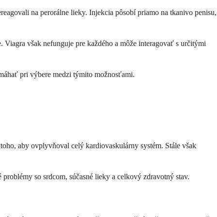
reagovali na perorálne lieky. Injekcia pôsobí priamo na tkanivo penisu,
cie. Viagra však nefunguje pre každého a môže interagovať s určitými
pomáhať pri výbere medzi týmito možnosťami.
toho, aby ovplyvňoval celý kardiovaskulárny systém. Stále však
é problémy so srdcom, súčasné lieky a celkový zdravotný stav.