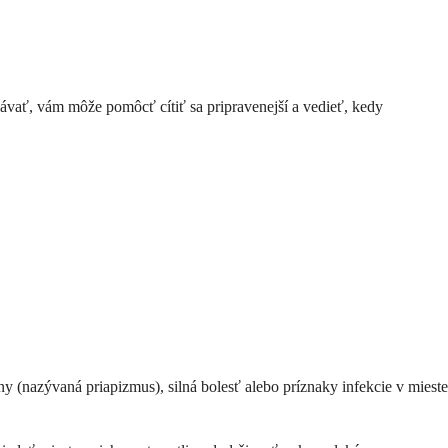
ávať, vám môže pomôcť cítiť sa pripravenejší a vedieť, kedy
ny (nazývaná priapizmus), silná bolesť alebo príznaky infekcie v mieste