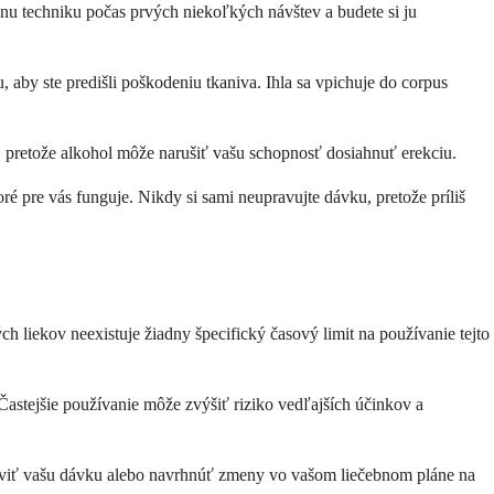
vnu techniku počas prvých niekoľkých návštev a budete si ju
 aby ste predišli poškodeniu tkaniva. Ihla sa vpichuje do corpus
, pretože alkohol môže narušiť vašu schopnosť dosiahnuť erekciu.
é pre vás funguje. Nikdy si sami neupravujte dávku, pretože príliš
ch liekov neexistuje žiadny špecifický časový limit na používanie tejto
 Častejšie používanie môže zvýšiť riziko vedľajších účinkov a
praviť vašu dávku alebo navrhnúť zmeny vo vašom liečebnom pláne na