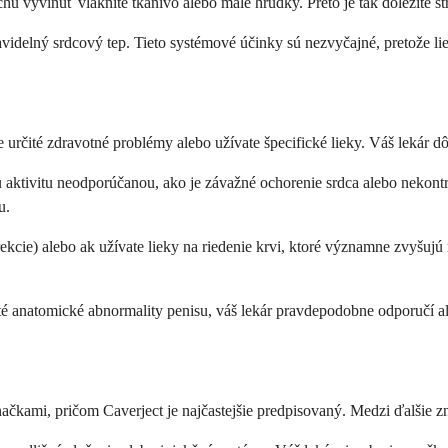
vyvinúť vláknité tkanivo alebo malé hrudky. Preto je tak dôležité str
videlný srdcový tep. Tieto systémové účinky sú nezvyčajné, pretože li
te určité zdravotné problémy alebo užívate špecifické lieky. Váš lekár
nu aktivitu neodporúčanou, ako je závažné ochorenie srdca alebo nekont
u.
ekcie) alebo ak užívate lieky na riedenie krvi, ktoré významne zvyšujú
té anatomické abnormality penisu, váš lekár pravdepodobne odporučí alt
ačkami, pričom Caverject je najčastejšie predpisovaný. Medzi ďalšie z