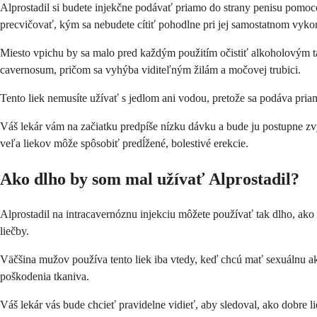
Alprostadil si budete injekčne podávať priamo do strany penisu pomoco
precvičovať, kým sa nebudete cítiť pohodlne pri jej samostatnom vyko
Miesto vpichu by sa malo pred každým použitím očistiť alkoholovým tam
cavernosum, pričom sa vyhýba viditeľným žilám a močovej trubici.
Tento liek nemusíte užívať s jedlom ani vodou, pretože sa podáva pria
Váš lekár vám na začiatku predpíše nízku dávku a bude ju postupne zvy
veľa liekov môže spôsobiť predĺžené, bolestivé erekcie.
Ako dlho by som mal užívať Alprostadil?
Alprostadil na intracavernóznu injekciu môžete používať tak dlho, ako t
liečby.
Väčšina mužov používa tento liek iba vtedy, keď chcú mať sexuálnu akti
poškodenia tkaniva.
Váš lekár vás bude chcieť pravidelne vidieť, aby sledoval, ako dobre