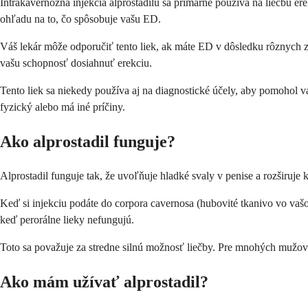
Intrakavernózna injekcia alprostadilu sa primárne používa na liečbu e
ohľadu na to, čo spôsobuje vašu ED.
Váš lekár môže odporučiť tento liek, ak máte ED v dôsledku rôznych 
vašu schopnosť dosiahnuť erekciu.
Tento liek sa niekedy používa aj na diagnostické účely, aby pomohol v
fyzický alebo má iné príčiny.
Ako alprostadil funguje?
Alprostadil funguje tak, že uvoľňuje hladké svaly v penise a rozširuje 
Keď si injekciu podáte do corpora cavernosa (hubovité tkanivo vo vašo
keď perorálne lieky nefungujú.
Toto sa považuje za stredne silnú možnosť liečby. Pre mnohých mužov je
Ako mám užívať alprostadil?