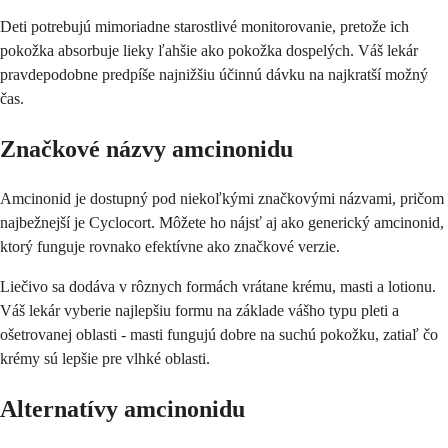
Deti potrebujú mimoriadne starostlivé monitorovanie, pretože ich
pokožka absorbuje lieky ľahšie ako pokožka dospelých. Váš lekár
pravdepodobne predpíše najnižšiu účinnú dávku na najkratší možný
čas.
Značkové názvy amcinonidu
Amcinonid je dostupný pod niekoľkými značkovými názvami, pričom
najbežnejší je Cyclocort. Môžete ho nájsť aj ako generický amcinonid,
ktorý funguje rovnako efektívne ako značkové verzie.
Liečivo sa dodáva v rôznych formách vrátane krému, masti a lotionu.
Váš lekár vyberie najlepšiu formu na základe vášho typu pleti a
ošetrovanej oblasti - masti fungujú dobre na suchú pokožku, zatiaľ čo
krémy sú lepšie pre vlhké oblasti.
Alternatívy amcinonidu