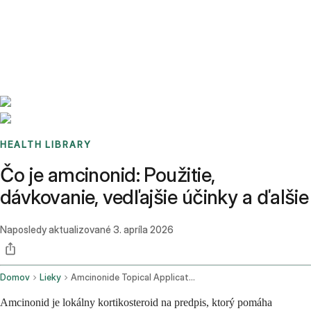
Benchmarks
Stories
FAQ
Sign up / Log in
HEALTH LIBRARY
Čo je amcinonid: Použitie,
dávkovanie, vedľajšie účinky a ďalšie
Naposledy aktualizované
3. apríla 2026
Domov
Lieky
Amcinonide Topical Application Route
Amcinonid je lokálny kortikosteroid na predpis, ktorý pomáha