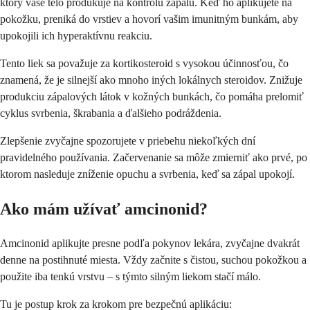
ktorý vaše telo produkuje na kontrolu zápalu. Keď ho aplikujete na
pokožku, preniká do vrstiev a hovorí vašim imunitným bunkám, aby
upokojili ich hyperaktívnu reakciu.
Tento liek sa považuje za kortikosteroid s vysokou účinnosťou, čo
znamená, že je silnejší ako mnoho iných lokálnych steroidov. Znižuje
produkciu zápalových látok v kožných bunkách, čo pomáha prelomiť
cyklus svrbenia, škrabania a ďalšieho podráždenia.
Zlepšenie zvyčajne spozorujete v priebehu niekoľkých dní
pravidelného používania. Začervenanie sa môže zmierniť ako prvé, po
ktorom nasleduje zníženie opuchu a svrbenia, keď sa zápal upokojí.
Ako mám užívať amcinonid?
Amcinonid aplikujte presne podľa pokynov lekára, zvyčajne dvakrát
denne na postihnuté miesta. Vždy začnite s čistou, suchou pokožkou a
použite iba tenkú vrstvu – s týmto silným liekom stačí málo.
Tu je postup krok za krokom pre bezpečnú aplikáciu: