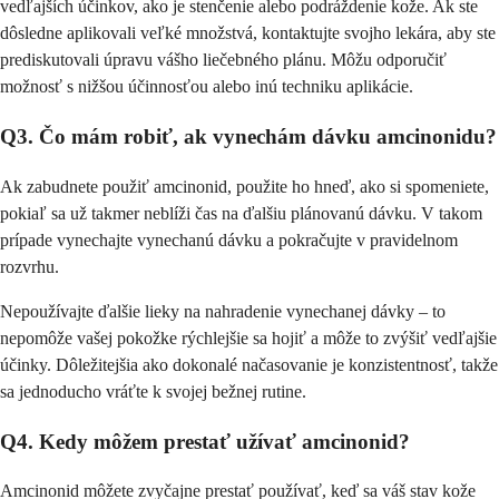
vedľajších účinkov, ako je stenčenie alebo podráždenie kože. Ak ste
dôsledne aplikovali veľké množstvá, kontaktujte svojho lekára, aby ste
prediskutovali úpravu vášho liečebného plánu. Môžu odporučiť
možnosť s nižšou účinnosťou alebo inú techniku aplikácie.
Q3. Čo mám robiť, ak vynechám dávku amcinonidu?
Ak zabudnete použiť amcinonid, použite ho hneď, ako si spomeniete,
pokiaľ sa už takmer neblíži čas na ďalšiu plánovanú dávku. V takom
prípade vynechajte vynechanú dávku a pokračujte v pravidelnom
rozvrhu.
Nepoužívajte ďalšie lieky na nahradenie vynechanej dávky – to
nepomôže vašej pokožke rýchlejšie sa hojiť a môže to zvýšiť vedľajšie
účinky. Dôležitejšia ako dokonalé načasovanie je konzistentnosť, takže
sa jednoducho vráťte k svojej bežnej rutine.
Q4. Kedy môžem prestať užívať amcinonid?
Amcinonid môžete zvyčajne prestať používať, keď sa váš stav kože