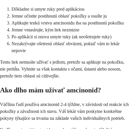
Dôkladne si umyte ruky pred aplikáciou
Jemne očistite postihnutú oblasť pokožky a osušte ju
Aplikujte tenkú vrstvu amcinonidu iba na postihnutú pokožku
Jemne vmasírujte, kým liek nezmizne
Po aplikácii si znova umyte ruky (ak neošetrujete ruky)
Nezakrývajte ošetrenú oblasť obväzmi, pokiaľ vám to lekár
nepovie
Tento liek nemusíte užívať s jedlom, pretože sa aplikuje na pokožku,
nie prehĺta. Vyhnite sa však kontaktu s očami, ústami alebo nosom,
pretože tieto oblasti sú citlivejšie.
Ako dlho mám užívať amcinonid?
Väčšina ľudí používa amcinonid 2-4 týždne, v závislosti od reakcie ich
pokožky a závažnosti ich stavu. Váš lekár vám poskytne konkrétne
pokyny týkajúce sa trvania na základe vašich individuálnych potrieb.