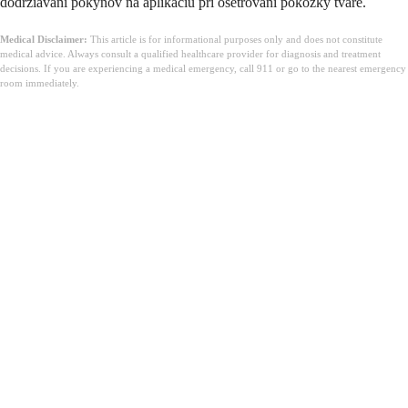
dodržiavaní pokynov na aplikáciu pri ošetrovaní pokožky tváre.
Medical Disclaimer:
This article is for informational purposes only and does not constitute
medical advice. Always consult a qualified healthcare provider for diagnosis and treatment
decisions. If you are experiencing a medical emergency, call 911 or go to the nearest emergency
room immediately.