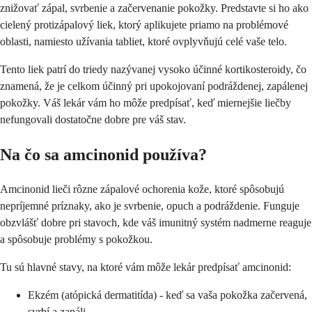
znižovať zápal, svrbenie a začervenanie pokožky. Predstavte si ho ako
cielený protizápalový liek, ktorý aplikujete priamo na problémové
oblasti, namiesto užívania tabliet, ktoré ovplyvňujú celé vaše telo.
Tento liek patrí do triedy nazývanej vysoko účinné kortikosteroidy, čo
znamená, že je celkom účinný pri upokojovaní podráždenej, zapálenej
pokožky. Váš lekár vám ho môže predpísať, keď miernejšie liečby
nefungovali dostatočne dobre pre váš stav.
Na čo sa amcinonid používa?
Amcinonid lieči rôzne zápalové ochorenia kože, ktoré spôsobujú
nepríjemné príznaky, ako je svrbenie, opuch a podráždenie. Funguje
obzvlášť dobre pri stavoch, kde váš imunitný systém nadmerne reaguje
a spôsobuje problémy s pokožkou.
Tu sú hlavné stavy, na ktoré vám môže lekár predpísať amcinonid:
Ekzém (atópická dermatitída) - keď sa vaša pokožka začervená,
svrbí a zapáli