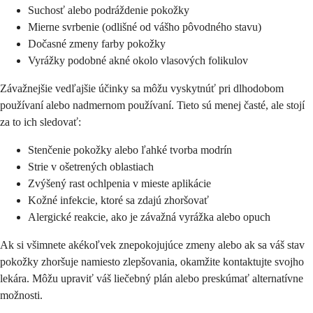
Suchosť alebo podráždenie pokožky
Mierne svrbenie (odlišné od vášho pôvodného stavu)
Dočasné zmeny farby pokožky
Vyrážky podobné akné okolo vlasových folikulov
Závažnejšie vedľajšie účinky sa môžu vyskytnúť pri dlhodobom
používaní alebo nadmernom používaní. Tieto sú menej časté, ale stojí
za to ich sledovať:
Stenčenie pokožky alebo ľahké tvorba modrín
Strie v ošetrených oblastiach
Zvýšený rast ochlpenia v mieste aplikácie
Kožné infekcie, ktoré sa zdajú zhoršovať
Alergické reakcie, ako je závažná vyrážka alebo opuch
Ak si všimnete akékoľvek znepokojujúce zmeny alebo ak sa váš stav
pokožky zhoršuje namiesto zlepšovania, okamžite kontaktujte svojho
lekára. Môžu upraviť váš liečebný plán alebo preskúmať alternatívne
možnosti.