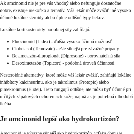
Ak amcinonid nie je pre vás vhodný alebo nefunguje dostatočne
dobre, existuje niekoľko alternatív. Váš lekár môže zvážiť iné vysoko
účinné lokálne steroidy alebo úplne odlišné typy liekov.
Lokálne kortikosteroidy podobnej sily zahŕňajú:
Fluocinonid (Lidex) - ďalšia vysoko účinná možnosť
Clobetasol (Temovate) - ešte silnejší pre závažné prípady
Betametazón-dipropionát (Diprosone) - porovnateľná sila
Desoximetazón (Topicort) - podobná úroveň účinnosti
Nesteroidné alternatívy, ktoré môže váš lekár zvážiť, zahŕňajú lokálne
inhibítory kalcineurínu, ako je takrolimus (Protopic) alebo
pimekrolimus (Elidel). Tieto fungujú odlišne, ale môžu byť účinné pri
určitých zápalových ochoreniach kože, najmä ak je potrebná dlhodobá
liečba.
Je amcinonid lepší ako hydrokortizón?
Amcinonid je výrazne silnejší ako hydrokortizón, vďaka čomu je