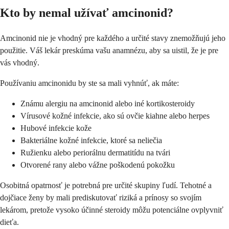
Kto by nemal užívať amcinonid?
Amcinonid nie je vhodný pre každého a určité stavy znemožňujú jeho
použitie. Váš lekár preskúma vašu anamnézu, aby sa uistil, že je pre
vás vhodný.
Používaniu amcinonidu by ste sa mali vyhnúť, ak máte:
Známu alergiu na amcinonid alebo iné kortikosteroidy
Vírusové kožné infekcie, ako sú ovčie kiahne alebo herpes
Hubové infekcie kože
Bakteriálne kožné infekcie, ktoré sa neliečia
Ružienku alebo periorálnu dermatitídu na tvári
Otvorené rany alebo vážne poškodenú pokožku
Osobitná opatrnosť je potrebná pre určité skupiny ľudí. Tehotné a
dojčiace ženy by mali prediskutovať riziká a prínosy so svojím
lekárom, pretože vysoko účinné steroidy môžu potenciálne ovplyvniť
dieťa.