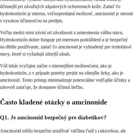
účinnejší pri závažných zápalových ochoreniach kože. Zatiaľ čo
hydrokortizón je mierna, voľnopredajná možnosť, amcinonid je steroid
s vysokou účinnosťou na predpis.
Voľba medzi nimi závisí od závažnosti a umiestnenia vášho stavu.
Hydrokortizón dobre funguje pri miernom podráždení a je bezpečný
na dlhšie používanie, zatiaľ čo amcinonid je vyhradený pre tvrdohlavé
stavy, ktoré si vyžadujú silnejší zásah.
Váš lekár zvyčajne začne s miernejšími možnosťami, ako je
hydrokortizón, a v prípade potreby prejde na silnejšie lieky, ako je
amcinonid. Tento prístup minimalizuje potenciálne vedľajšie účinky a
zároveň zaisťuje, že dostanete účinnú liečbu.
Často kladené otázky o amcinonide
Q1. Je amcinonid bezpečný pre diabetikov?
Amcinonid môžu bezpečne používať väčšina ľudí s cukrovkou, ale