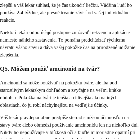
zlepšil a váš lekár súhlasí, že je čas ukončiť liečbu. Väčšina ľudí ho
používa 2-4 týždne, ale presné trvanie závisí od vašej individuálnej
reakcie.
Niektorí lekári odporúčajú postupne znižovať frekvenciu aplikácie
namiesto náhleho zastavenia. To pomáha predchádzať rýchlemu
návratu vášho stavu a dáva vašej pokožke čas na prirodzené udržanie
zlepšenia.
Q5. Môžem použiť amcinonid na tvár?
Amcinonid sa môže používať na pokožku tváre, ale iba pod
starostlivým lekárskym dohľadom a zvyčajne na veľmi krátke
obdobia. Pokožka na tvári je tenšia a citlivejšia ako na iných
oblastiach, čo ju robí náchylnejšou na vedľajšie účinky.
Váš lekár pravdepodobne predpíše steroid s nižšou účinnosťou na
stavy tváre alebo obmedzí používanie amcinonidu len na niekoľko dní.
Nikdy ho nepoužívajte v blízkosti očí a buďte mimoriadne opatrní pri