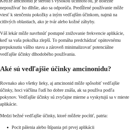
Keďže amcinonid je steroid s vysokou účinnosťou, je dôležité
nepoužívať ho dlhšie, ako sa odporúča. Predĺžené používanie môže
viesť k stenčeniu pokožky a iným vedľajším účinkom, najmä na
citlivých oblastiach, ako je tvár alebo kožné záhyby.
Váš lekár môže navrhnúť postupné znižovanie frekvencie aplikácie,
keď sa vaša pokožka zlepší. To pomáha predchádzať opätovnému
prepuknutiu vášho stavu a zároveň minimalizovať potenciálne
vedľajšie účinky dlhodobého používania.
Aké sú vedľajšie účinky amcinonidu?
Rovnako ako všetky lieky, aj amcinonid môže spôsobiť vedľajšie
účinky, hoci väčšina ľudí ho dobre znáša, ak sa používa podľa
pokynov. Vedľajšie účinky sú zvyčajne mierne a vyskytujú sa v mieste
aplikácie.
Medzi bežné vedľajšie účinky, ktoré môžete pocítiť, patria:
Pocit pálenia alebo štípania pri prvej aplikácii