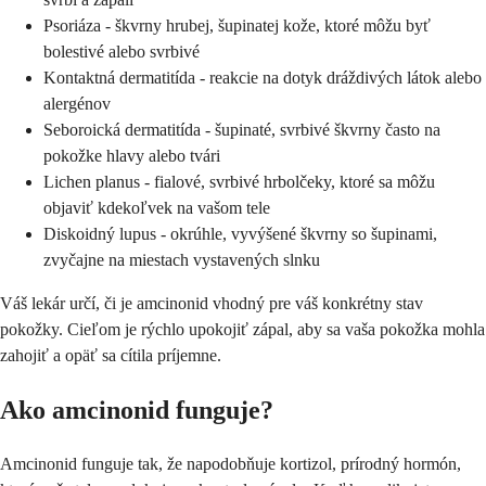
Psoriáza - škvrny hrubej, šupinatej kože, ktoré môžu byť
bolestivé alebo svrbivé
Kontaktná dermatitída - reakcie na dotyk dráždivých látok alebo
alergénov
Seboroická dermatitída - šupinaté, svrbivé škvrny často na
pokožke hlavy alebo tvári
Lichen planus - fialové, svrbivé hrbolčeky, ktoré sa môžu
objaviť kdekoľvek na vašom tele
Diskoidný lupus - okrúhle, vyvýšené škvrny so šupinami,
zvyčajne na miestach vystavených slnku
Váš lekár určí, či je amcinonid vhodný pre váš konkrétny stav
pokožky. Cieľom je rýchlo upokojiť zápal, aby sa vaša pokožka mohla
zahojiť a opäť sa cítila príjemne.
Ako amcinonid funguje?
Amcinonid funguje tak, že napodobňuje kortizol, prírodný hormón,