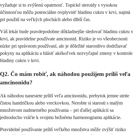
vyžaduje si to zvýšenú opatrnosť. Topické steroidy s vysokou
účinnosťou môžu potenciálne ovplyvniť hladinu cukru v krvi, najmä
pri použití na veľkých plochách alebo dlhší čas.
Váš lekár bude pravdepodobne dôkladnejšie sledovať hladinu cukru v
krvi, ak pravidelne používate amcinonid. Riziko je vo všeobecnosti
nízke pri správnom používaní, ale je dôležité starostlivo dodržiavať
pokyny na aplikáciu a hlásiť akékoľvek nezvyčajné zmeny v kontrole
hladiny cukru v krvi.
Q2. Čo mám robiť, ak náhodou použijem príliš veľa
amcinonidu?
Ak náhodou nanesiete príliš veľa amcinonidu, prebytok jemne utrite
čistou handričkou alebo vreckovkou. Nerobte si starosti s malým
množstvom nadmerného používania – pri ďalšej aplikácii sa
jednoducho vráťte k svojmu bežnému harmonogramu aplikácie.
Pravidelné používanie príliš veľkého množstva môže zvýšiť riziko