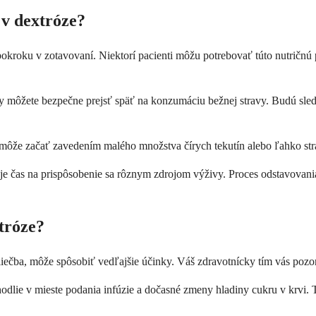
 v dextróze?
a pokroku v zotavovaní. Niektorí pacienti môžu potrebovať túto nutričn
edy môžete bezpečne prejsť späť na konzumáciu bežnej stravy. Budú sle
 môže začať zavedením malého množstva čírych tekutín alebo ľahko st
ebuje čas na prispôsobenie sa rôznym zdrojom výživy. Proces odstavova
tróze?
iečba, môže spôsobiť vedľajšie účinky. Váš zdravotnícky tím vás pozorn
ohodlie v mieste podania infúzie a dočasné zmeny hladiny cukru v krvi