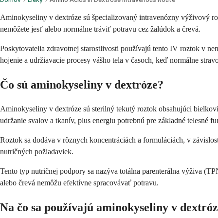
Aminokyseliny v dextróze sú špecializovaný intravenózny výživový ro
nemôžete jesť alebo normálne tráviť potravu cez žalúdok a črevá.
Poskytovatelia zdravotnej starostlivosti používajú tento IV roztok v 
hojenie a udržiavacie procesy vášho tela v časoch, keď normálne strav
Čo sú aminokyseliny v dextróze?
Aminokyseliny v dextróze sú sterilný tekutý roztok obsahujúci bielko
udržanie svalov a tkanív, plus energiu potrebnú pre základné telesné fu
Roztok sa dodáva v rôznych koncentráciách a formuláciách, v závislost
nutričných požiadaviek.
Tento typ nutričnej podpory sa nazýva totálna parenterálna výživa (TP
alebo črevá nemôžu efektívne spracovávať potravu.
Na čo sa používajú aminokyseliny v dextró