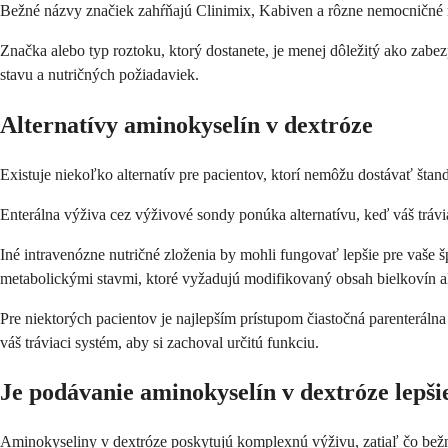
Bežné názvy značiek zahŕňajú Clinimix, Kabiven a rôzne nemocničné ri
Značka alebo typ roztoku, ktorý dostanete, je menej dôležitý ako zabez
stavu a nutričných požiadaviek.
Alternatívy aminokyselín v dextróze
Existuje niekoľko alternatív pre pacientov, ktorí nemôžu dostávať šta
Enterálna výživa cez výživové sondy ponúka alternatívu, keď váš trávi
Iné intravenózne nutričné ​​zloženia by mohli fungovať lepšie pre vaše
metabolickými stavmi, ktoré vyžadujú modifikovaný obsah bielkovín a
Pre niektorých pacientov je najlepším prístupom čiastočná parenterá
váš tráviaci systém, aby si zachoval určitú funkciu.
Je podávanie aminokyselín v dextróze lepši
Aminokyseliny v dextróze poskytujú komplexnú výživu, zatiaľ čo bežné