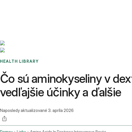
Benchmarks
Stories
FAQ
Sign up / Log in
HEALTH LIBRARY
Čo sú aminokyseliny v dext
vedľajšie účinky a ďalšie
Naposledy aktualizované
3. apríla 2026
Domov
Lieky
Amino Acids In Dextrose Intravenous Route