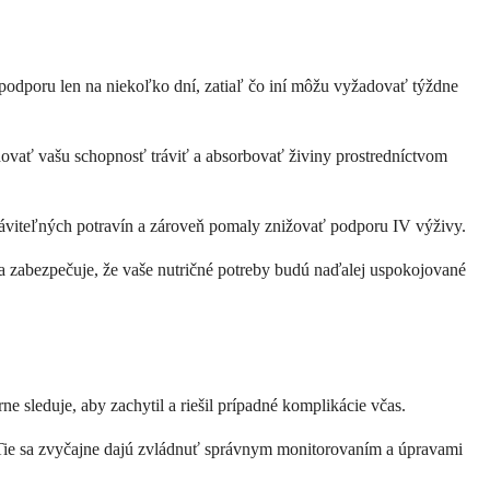
ú podporu len na niekoľko dní, zatiaľ čo iní môžu vyžadovať týždne
dovať vašu schopnosť tráviť a absorbovať živiny prostredníctvom
ráviteľných potravín a zároveň pomaly znižovať podporu IV výživy.
nia zabezpečuje, že vaše nutričné potreby budú naďalej uspokojované
e sleduje, aby zachytil a riešil prípadné komplikácie včas.
. Tie sa zvyčajne dajú zvládnuť správnym monitorovaním a úpravami