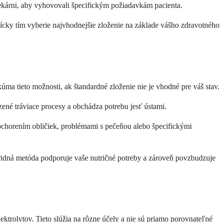
lekárni, aby vyhovovali špecifickým požiadavkám pacienta.
tnícky tím vyberie najvhodnejšie zloženie na základe vášho zdravotného
úma tieto možnosti, ak štandardné zloženie nie je vhodné pre váš stav.
zené tráviace procesy a obchádza potrebu jesť ústami.
s ochorením obličiek, problémami s pečeňou alebo špecifickými
ridná metóda podporuje vaše nutričné potreby a zároveň povzbudzuje
ktrolytov. Tieto slúžia na rôzne účely a nie sú priamo porovnateľné