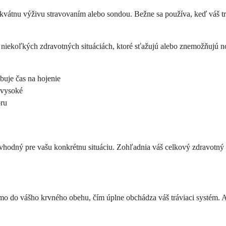
kvátnu výživu stravovaním alebo sondou. Bežne sa používa, keď váš t
pri niekoľkých zdravotných situáciách, ktoré sťažujú alebo znemožňujú 
ebuje čas na hojenie
e vysoké
oru
y vhodný pre vašu konkrétnu situáciu. Zohľadnia váš celkový zdravotný s
amo do vášho krvného obehu, čím úplne obchádza váš tráviaci systém. 