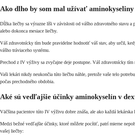
Ako dlho by som mal užívať aminokyseliny
Dĺžka liečby sa výrazne líši v závislosti od vášho zdravotného stavu 
alebo dokonca mesiace liečby.
Váš zdravotnícky tím bude pravidelne hodnotiť váš stav, aby určil, k
vášho tráviaceho systému.
Prechod z IV výživy sa zvyčajne deje postupne. Váš zdravotnícky tím
Vaši lekári nikdy neukončia túto liečbu náhle, pretože vaše telo potr
počas prechodného obdobia.
Aké sú vedľajšie účinky aminokyselín v dex
Väčšina pacientov túto IV výživu dobre znáša, ale ako každá lekárska l
Medzi bežné vedľajšie účinky, ktoré môžete pocítiť, patrí mierne nep
vašej liečby: