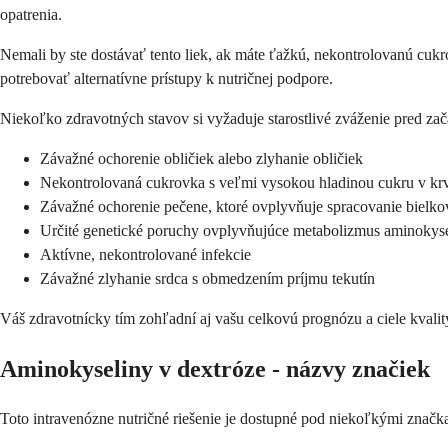
opatrenia.
Nemali by ste dostávať tento liek, ak máte ťažkú, nekontrolovanú cuk
potrebovať alternatívne prístupy k nutričnej podpore.
Niekoľko zdravotných stavov si vyžaduje starostlivé zváženie pred zača
Závažné ochorenie obličiek alebo zlyhanie obličiek
Nekontrolovaná cukrovka s veľmi vysokou hladinou cukru v kr
Závažné ochorenie pečene, ktoré ovplyvňuje spracovanie bielko
Určité genetické poruchy ovplyvňujúce metabolizmus aminokyse
Aktívne, nekontrolované infekcie
Závažné zlyhanie srdca s obmedzením príjmu tekutín
Váš zdravotnícky tím zohľadní aj vašu celkovú prognózu a ciele kvality
Aminokyseliny v dextróze - názvy značiek
Toto intravenózne nutričné ​​riešenie je dostupné pod niekoľkými značk