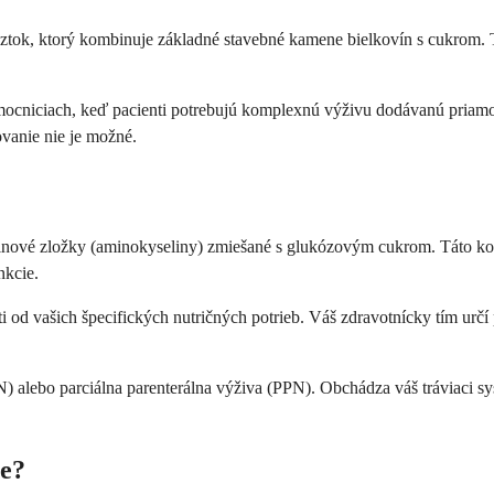
ztok, ktorý kombinuje základné stavebné kamene bielkovín s cukrom. 
nemocniciach, keď pacienti potrebujú komplexnú výživu dodávanú priamo
ovanie nie je možné.
vinové zložky (aminokyseliny) zmiešané s glukózovým cukrom. Táto kom
nkcie.
i od vašich špecifických nutričných potrieb. Váš zdravotnícky tím urč
N) alebo parciálna parenterálna výživa (PPN). Obchádza váš tráviaci s
ze?