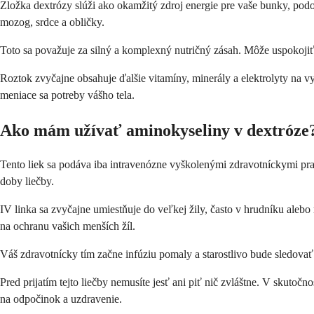
Zložka dextrózy slúži ako okamžitý zdroj energie pre vaše bunky, podo
mozog, srdce a obličky.
Toto sa považuje za silný a komplexný nutričný zásah. Môže uspokojiť
Roztok zvyčajne obsahuje ďalšie vitamíny, minerály a elektrolyty na v
meniace sa potreby vášho tela.
Ako mám užívať aminokyseliny v dextróze
Tento liek sa podáva iba intravenózne vyškolenými zdravotníckymi pra
doby liečby.
IV linka sa zvyčajne umiestňuje do veľkej žily, často v hrudníku aleb
na ochranu vašich menších žíl.
Váš zdravotnícky tím začne infúziu pomaly a starostlivo bude sledovať 
Pred prijatím tejto liečby nemusíte jesť ani piť nič zvláštne. V skutoč
na odpočinok a uzdravenie.