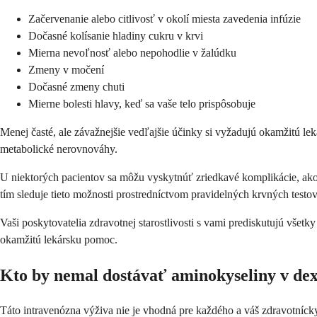
Začervenanie alebo citlivosť v okolí miesta zavedenia infúzie
Dočasné kolísanie hladiny cukru v krvi
Mierna nevoľnosť alebo nepohodlie v žalúdku
Zmeny v močení
Dočasné zmeny chuti
Mierne bolesti hlavy, keď sa vaše telo prispôsobuje
Menej časté, ale závažnejšie vedľajšie účinky si vyžadujú okamžitú le
metabolické nerovnováhy.
U niektorých pacientov sa môžu vyskytnúť zriedkavé komplikácie, ako
tím sleduje tieto možnosti prostredníctvom pravidelných krvných testo
Vaši poskytovatelia zdravotnej starostlivosti s vami prediskutujú všetk
okamžitú lekársku pomoc.
Kto by nemal dostávať aminokyseliny v de
Táto intravenózna výživa nie je vhodná pre každého a váš zdravotnícky