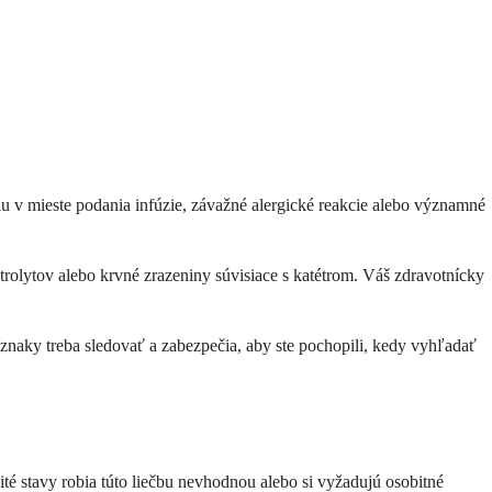
iu v mieste podania infúzie, závažné alergické reakcie alebo významné
olytov alebo krvné zrazeniny súvisiace s katétrom. Váš zdravotnícky
príznaky treba sledovať a zabezpečia, aby ste pochopili, kedy vyhľadať
té stavy robia túto liečbu nevhodnou alebo si vyžadujú osobitné