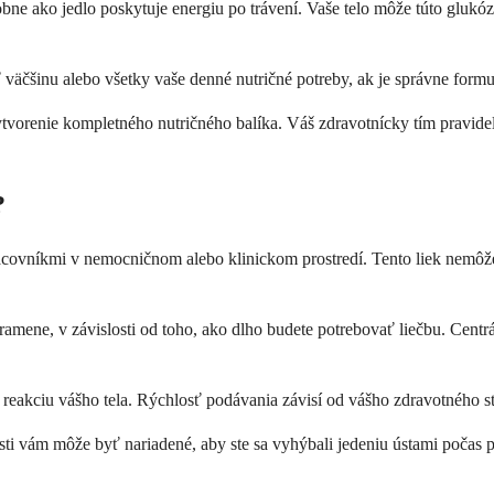
bne ako jedlo poskytuje energiu po trávení. Vaše telo môže túto glukó
 väčšinu alebo všetky vaše denné nutričné ​​potreby, ak je správne fo
ytvorenie kompletného nutričného balíka. Váš zdravotnícky tím pravidel
?
covníkmi v nemocničnom alebo klinickom prostredí. Tento liek nemôžete
o ramene, v závislosti od toho, ako dlho budete potrebovať liečbu. Cen
reakciu vášho tela. Rýchlosť podávania závisí od vášho zdravotného stav
nosti vám môže byť nariadené, aby ste sa vyhýbali jedeniu ústami počas 