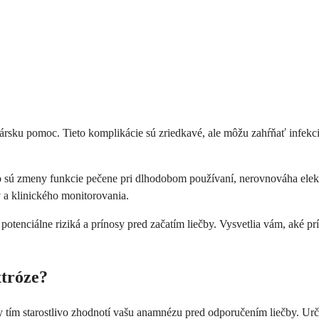
kársku pomoc. Tieto komplikácie sú zriedkavé, ale môžu zahŕňať infekc
 sú zmeny funkcie pečene pri dlhodobom používaní, nerovnováha elektr
v a klinického monitorovania.
y potenciálne riziká a prínosy pred začatím liečby. Vysvetlia vám, aké 
xtróze?
 tím starostlivo zhodnotí vašu anamnézu pred odporučením liečby. Urči