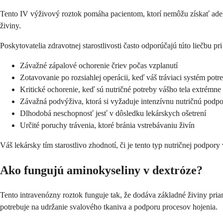
Tento IV výživový roztok pomáha pacientom, ktorí nemôžu získať ade
živiny.
Poskytovatelia zdravotnej starostlivosti často odporúčajú túto liečbu 
Závažné zápalové ochorenie čriev počas vzplanutí
Zotavovanie po rozsiahlej operácii, keď váš tráviaci systém potr
Kritické ochorenie, keď sú nutričné ​​potreby vášho tela extrémn
Závažná podvýživa, ktorá si vyžaduje intenzívnu nutričnú podp
Dlhodobá neschopnosť jesť v dôsledku lekárskych ošetrení
Určité poruchy trávenia, ktoré bránia vstrebávaniu živín
Váš lekársky tím starostlivo zhodnotí, či je tento typ nutričnej podpor
Ako fungujú aminokyseliny v dextróze?
Tento intravenózny roztok funguje tak, že dodáva základné živiny pri
potrebuje na udržanie svalového tkaniva a podporu procesov hojenia.