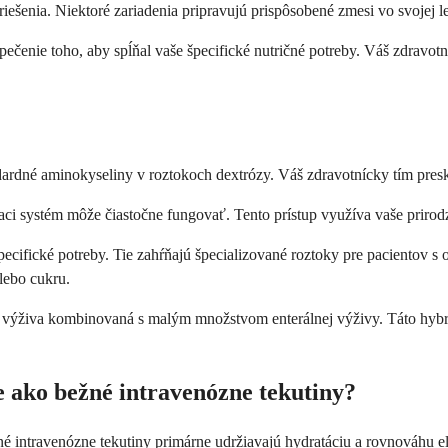
ešenia. Niektoré zariadenia pripravujú prispôsobené zmesi vo svojej 
pečenie toho, aby spĺňal vaše špecifické nutričné ​​potreby. Váš zdravo
ndardné aminokyseliny v roztokoch dextrózy. Váš zdravotnícky tím presk
aci systém môže čiastočne fungovať. Tento prístup využíva vaše prirod
 špecifické potreby. Tie zahŕňajú špecializované roztoky pre pacientov 
lebo cukru.
lna výživa kombinovaná s malým množstvom enterálnej výživy. Táto hyb
e ako bežné intravenózne tekutiny?
 intravenózne tekutiny primárne udržiavajú hydratáciu a rovnováhu ele