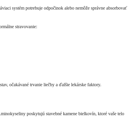
ráviaci systém potrebuje odpočinok alebo nemôže správne absorbovať
normálne stravovanie:
tav, očakávané trvanie liečby a ďalšie lekárske faktory.
Aminokyseliny poskytujú stavebné kamene bielkovín, ktoré vaše telo