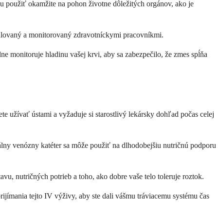
zu použiť okamžite na pohon životne dôležitých orgánov, ako je
rmulovaný a monitorovaný zdravotníckymi pracovníkmi.
ne monitoruje hladinu vašej krvi, aby sa zabezpečilo, že zmes spĺňa
 užívať ústami a vyžaduje si starostlivý lekársky dohľad počas celej
trálny venózny katéter sa môže použiť na dlhodobejšiu nutričnú podporu
u, nutričných potrieb a toho, ako dobre vaše telo toleruje roztok.
prijímania tejto IV výživy, aby ste dali vášmu tráviacemu systému čas