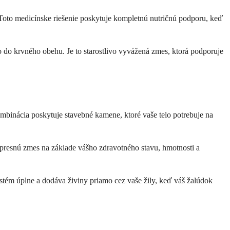
Toto medicínske riešenie poskytuje kompletnú nutričnú podporu, keď
 do krvného obehu. Je to starostlivo vyvážená zmes, ktorá podporuje
binácia poskytuje stavebné kamene, ktoré vaše telo potrebuje na
í presnú zmes na základe vášho zdravotného stavu, hmotnosti a
ystém úplne a dodáva živiny priamo cez vaše žily, keď váš žalúdok