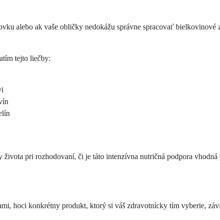
rovku alebo ak vaše obličky nedokážu správne spracovať bielkovinové 
tím tejto liečby:
vi
vín
lín
 života pri rozhodovaní, či je táto intenzívna nutričná podpora vhodná 
ami, hoci konkrétny produkt, ktorý si váš zdravotnícky tím vyberie, záv