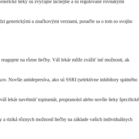
enerické lieky sú zvyčajne lacnejšie a sú regulované rovnakými
edzi generickými a značkovými verziami, poraďte sa o tom so svojím
o reagujete na rôzne liečby. Váš lekár môže zvážiť iné možnosti, ak
nkov. Novšie antidepresíva, ako sú SSRI (selektívne inhibítory spätného
áš lekár navrhnúť topiramát, propranolol alebo novšie lieky špecifické
a riziká rôznych možností liečby na základe vašich individuálnych