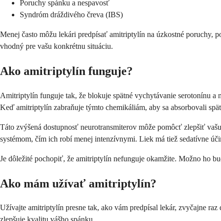
Poruchy spánku a nespavosť
Syndróm dráždivého čreva (IBS)
Menej často môžu lekári predpísať amitriptylín na úzkostné poruchy, po
vhodný pre vašu konkrétnu situáciu.
Ako amitriptylín funguje?
Amitriptylín funguje tak, že blokuje spätné vychytávanie serotonínu
Keď amitriptylín zabraňuje týmto chemikáliám, aby sa absorbovali sp
Táto zvýšená dostupnosť neurotransmiterov môže pomôcť zlepšiť vašu n
systémom, čím ich robí menej intenzívnymi. Liek má tiež sedatívne úč
Je dôležité pochopiť, že amitriptylín nefunguje okamžite. Možno ho bu
Ako mám užívať amitriptylín?
Užívajte amitriptylín presne tak, ako vám predpísal lekár, zvyčajne 
zlepšuje kvalitu vášho spánku.