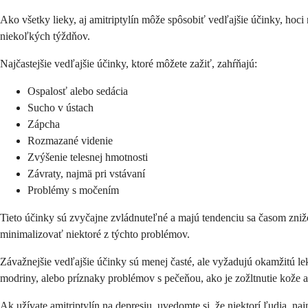
Ako všetky lieky, aj amitriptylín môže spôsobiť vedľajšie účinky, hoci 
niekoľkých týždňov.
Najčastejšie vedľajšie účinky, ktoré môžete zažiť, zahŕňajú:
Ospalosť alebo sedácia
Sucho v ústach
Zápcha
Rozmazané videnie
Zvýšenie telesnej hmotnosti
Závraty, najmä pri vstávaní
Problémy s močením
Tieto účinky sú zvyčajne zvládnuteľné a majú tendenciu sa časom zni
minimalizovať niektoré z týchto problémov.
Závažnejšie vedľajšie účinky sú menej časté, ale vyžadujú okamžitú le
modriny, alebo príznaky problémov s pečeňou, ako je zožltnutie kože a
Ak užívate amitriptylín na depresiu, uvedomte si, že niektorí ľudia, n