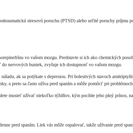
sttraumatickú stresovú poruchu (PTSD) alebo určité poruchy príjmu potra
 a norepinefrínu vo vašom mozgu. Predstavte si ich ako chemických p
äť do nervových buniek, zvyšuje ich dostupnosť vo vašom mozgu.
áladu, ak sa potýkate s depresiou. Pri bolestivých stavoch amitriptyl
inky, a preto sa často užíva pred spaním a môže pomôcť pri problémoc
dete musieť užívať niekoľko týždňov, kým pocítite jeho plný prínos, na
raz denne pred spaním. Liek vás môže ospalovať, takže užívanie pred s