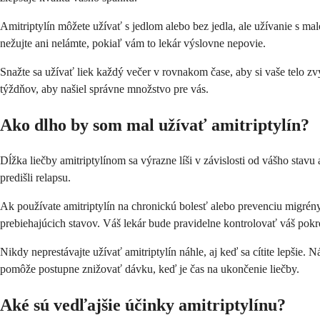
Amitriptylín môžete užívať s jedlom alebo bez jedla, ale užívanie s ma
nežujte ani nelámte, pokiaľ vám to lekár výslovne nepovie.
Snažte sa užívať liek každý večer v rovnakom čase, aby si vaše telo 
týždňov, aby našiel správne množstvo pre vás.
Ako dlho by som mal užívať amitriptylín?
Dĺžka liečby amitriptylínom sa výrazne líši v závislosti od vášho stavu
predišli relapsu.
Ak používate amitriptylín na chronickú bolesť alebo prevenciu migrén
prebiehajúcich stavov. Váš lekár bude pravidelne kontrolovať váš pokr
Nikdy neprestávajte užívať amitriptylín náhle, aj keď sa cítite lepšie
pomôže postupne znižovať dávku, keď je čas na ukončenie liečby.
Aké sú vedľajšie účinky amitriptylínu?