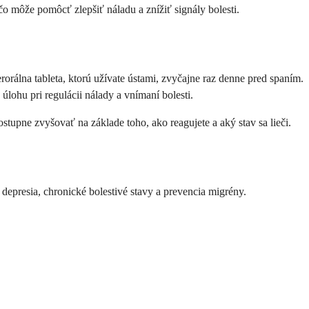
o môže pomôcť zlepšiť náladu a znížiť signály bolesti.
rorálna tableta, ktorú užívate ústami, zvyčajne raz denne pred spaním.
úlohu pri regulácii nálady a vnímaní bolesti.
stupne zvyšovať na základe toho, ako reagujete a aký stav sa lieči.
í depresia, chronické bolestivé stavy a prevencia migrény.