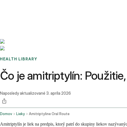
Benchmarks
Stories
FAQ
Sign up / Log in
HEALTH LIBRARY
Čo je amitriptylín: Použitie
Naposledy aktualizované
3. apríla 2026
Domov
Lieky
Amitriptyline Oral Route
Amitriptylín je liek na predpis, ktorý patrí do skupiny liekov nazývaný