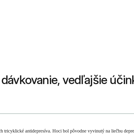
, dávkovanie, vedľajšie účin
ch tricyklické antidepresíva. Hoci bol pôvodne vyvinutý na liečbu depre