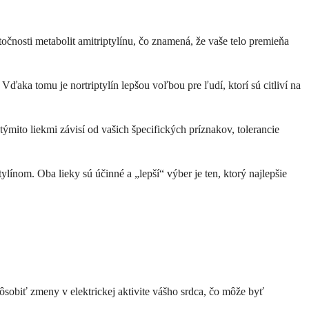
utočnosti metabolit amitriptylínu, čo znamená, že vaše telo premieňa
Vďaka tomu je nortriptylín lepšou voľbou pre ľudí, ktorí sú citliví na
ito liekmi závisí od vašich špecifických príznakov, tolerancie
línom. Oba lieky sú účinné a „lepší“ výber je ten, ktorý najlepšie
ôsobiť zmeny v elektrickej aktivite vášho srdca, čo môže byť