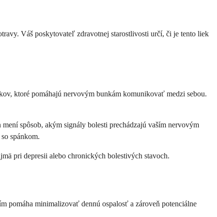
vy. Váš poskytovateľ zdravotnej starostlivosti určí, či je tento liek
osolkov, ktoré pomáhajú nervovým bunkám komunikovať medzi sebou.
ín mení spôsob, akým signály bolesti prechádzajú vaším nervovým
h so spánkom.
jmä pri depresii alebo chronických bolestivých stavoch.
paním pomáha minimalizovať dennú ospalosť a zároveň potenciálne