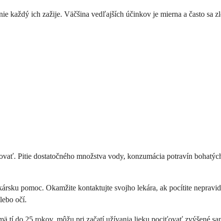
nie každý ich zažije. Väčšina vedľajších účinkov je mierna a často sa z
žovať. Pitie dostatočného množstva vody, konzumácia potravín bohatý
kársku pomoc. Okamžite kontaktujte svojho lekára, ak pocítite nepravid
lebo očí.
ajmä tí do 25 rokov, môžu pri začatí užívania lieku pociťovať zvýšené 