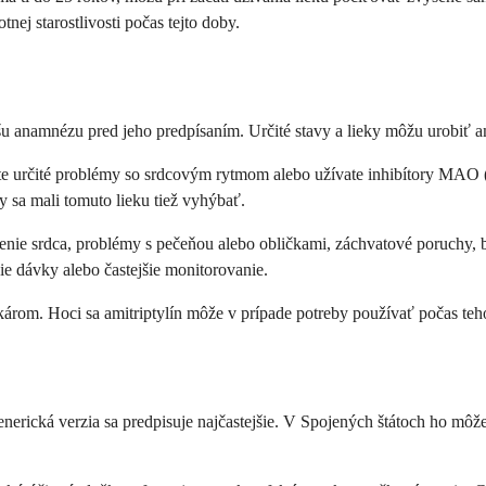
nej starostlivosti počas tejto doby.
vašu anamnézu pred jeho predpísaním. Určité stavy a lieky môžu urobiť
 máte určité problémy so srdcovým rytmom alebo užívate inhibítory MA
y sa mali tomuto lieku tiež vyhýbať.
enie srdca, problémy s pečeňou alebo obličkami, záchvatové poruchy,
ie dávky alebo častejšie monitorovanie.
 lekárom. Hoci sa amitriptylín môže v prípade potreby používať počas t
rická verzia sa predpisuje najčastejšie. V Spojených štátoch ho môžet