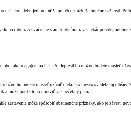
lou desiatou alebo jedlom môže pomôcť znížiť žalúdočné ťažkosti. Prehl
zvyklo na rutinu. Ak začínate s amitriptylínom, váš lekár pravdepodob
 a toho, ako reagujete na liek. Pri depresii ho možno budete musieť uží
y, možno ho budete musieť užívať niekoľko mesiacov alebo aj dlhšie. N
ok a môže podľa toho upraviť váš liečebný plán.
. Náhle zastavenie môže spôsobiť abstinenčné príznaky, ako je závrat, n