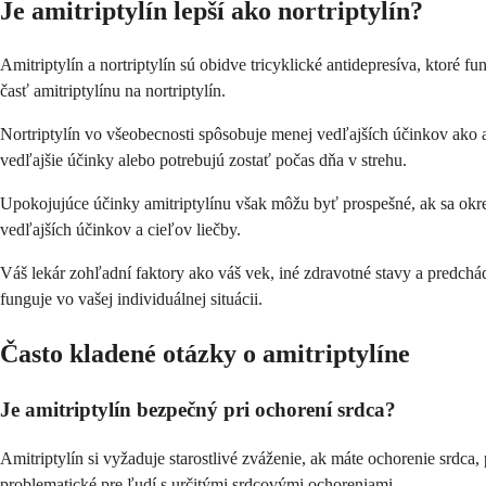
Je amitriptylín lepší ako nortriptylín?
Amitriptylín a nortriptylín sú obidve tricyklické antidepresíva, ktoré f
časť amitriptylínu na nortriptylín.
Nortriptylín vo všeobecnosti spôsobuje menej vedľajších účinkov ako am
vedľajšie účinky alebo potrebujú zostať počas dňa v strehu.
Upokojujúce účinky amitriptylínu však môžu byť prospešné, ak sa okre
vedľajších účinkov a cieľov liečby.
Váš lekár zohľadní faktory ako váš vek, iné zdravotné stavy a predchádz
funguje vo vašej individuálnej situácii.
Často kladené otázky o amitriptylíne
Je amitriptylín bezpečný pri ochorení srdca?
Amitriptylín si vyžaduje starostlivé zváženie, ak máte ochorenie srdca
problematické pre ľudí s určitými srdcovými ochoreniami.