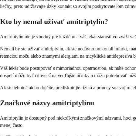
liečby, preto udržiavajte úzky kontakt so svojím poskytovateľom zdravot
Kto by nemal užívať amitriptylín?
Amitriptylín nie je vhodný pre každého a váš lekár starostlivo zváži 
Nemali by ste užívať amitriptylín, ak ste nedávno prekonali infarkt,
retenciou moču alebo známymi alergiami na tricyklické antidepresíva b
Váš lekár bude postupovať s mimoriadnou opatrnosťou, ak máte ochor
dospelí môžu byť citlivejší na vedľajšie účinky a môžu potrebovať nižš
Ak ste tehotná alebo dojčíte, prediskutujte riziká a prínosy so svojím
Značkové názvy amitriptylínu
Amitriptylín je dostupný pod niekoľkými značkovými názvami, hoci gene
menej často.