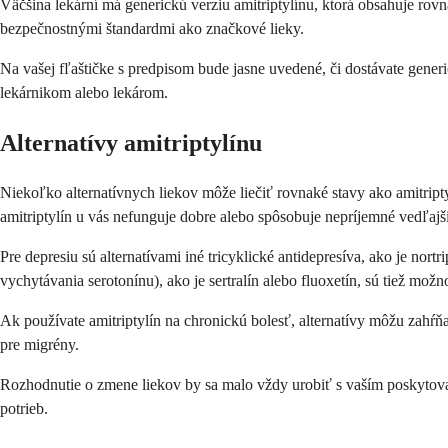
Väčšina lekární má generickú verziu amitriptylínu, ktorá obsahuje rov
bezpečnostnými štandardmi ako značkové lieky.
Na vašej fľaštičke s predpisom bude jasne uvedené, či dostávate gene
lekárnikom alebo lekárom.
Alternatívy amitriptylínu
Niekoľko alternatívnych liekov môže liečiť rovnaké stavy ako amitriptyl
amitriptylín u vás nefunguje dobre alebo spôsobuje nepríjemné vedľajš
Pre depresiu sú alternatívami iné tricyklické antidepresíva, ako je no
vychytávania serotonínu), ako je sertralín alebo fluoxetín, sú tiež mož
Ak používate amitriptylín na chronickú bolesť, alternatívy môžu zahŕň
pre migrény.
Rozhodnutie o zmene liekov by sa malo vždy urobiť s vaším poskytovat
potrieb.