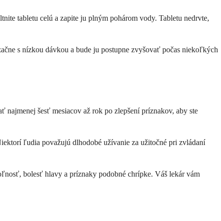
tnite tabletu celú a zapite ju plným pohárom vody. Tabletu nedrvte,
ne začne s nízkou dávkou a bude ju postupne zvyšovať počas niekoľkých
vať najmenej šesť mesiacov až rok po zlepšení príznakov, aby ste
iektorí ľudia považujú dlhodobé užívanie za užitočné pri zvládaní
evoľnosť, bolesť hlavy a príznaky podobné chrípke. Váš lekár vám