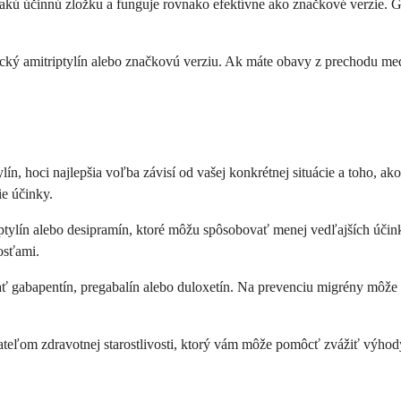
nakú účinnú zložku a funguje rovnako efektívne ako značkové verzie. G
rický amitriptylín alebo značkovú verziu. Ak máte obavy z prechodu m
ín, hoci najlepšia voľba závisí od vašej konkrétnej situácie a toho, ak
ie účinky.
rtriptylín alebo desipramín, ktoré môžu spôsobovať menej vedľajších úči
nosťami.
ať gabapentín, pregabalín alebo duloxetín. Na prevenciu migrény môže v
eľom zdravotnej starostlivosti, ktorý vám môže pomôcť zvážiť výhody 