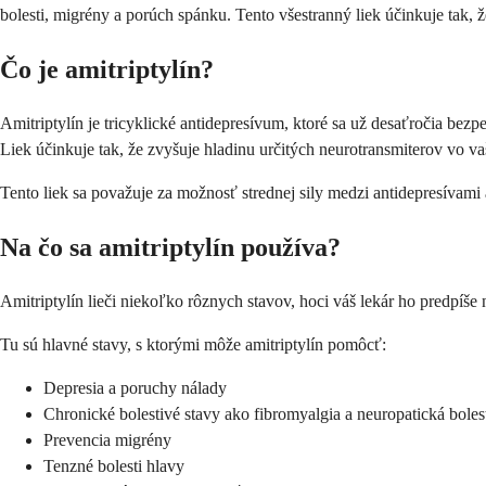
bolesti, migrény a porúch spánku. Tento všestranný liek účinkuje tak,
Čo je amitriptylín?
Amitriptylín je tricyklické antidepresívum, ktoré sa už desaťročia bez
Liek účinkuje tak, že zvyšuje hladinu určitých neurotransmiterov vo va
Tento liek sa považuje za možnosť strednej sily medzi antidepresívami a
Na čo sa amitriptylín používa?
Amitriptylín lieči niekoľko rôznych stavov, hoci váš lekár ho predpíše 
Tu sú hlavné stavy, s ktorými môže amitriptylín pomôcť:
Depresia a poruchy nálady
Chronické bolestivé stavy ako fibromyalgia a neuropatická boles
Prevencia migrény
Tenzné bolesti hlavy