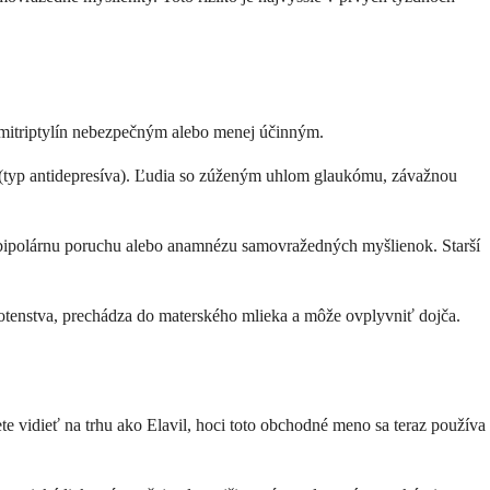
 amitriptylín nebezpečným alebo menej účinným.
O (typ antidepresíva). Ľudia so zúženým uhlom glaukómu, závažnou
 bipolárnu poruchu alebo anamnézu samovražedných myšlienok. Starší
ehotenstva, prechádza do materského mlieka a môže ovplyvniť dojča.
e vidieť na trhu ako Elavil, hoci toto obchodné meno sa teraz používa