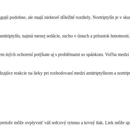
ungujú podobne, ale majú niektoré dôležité rozdiely. Nortriptylín je v sk
itriptylín, najmä menej sedácie, sucho v ústach a prírastok hmotnosti. 
m iných ochorení potýkate aj s problémami so spánkom. Voľba medzi tým
ajúce reakcie na lieky pri rozhodovaní medzi amitriptylínom a nortripty
, pretože môže ovplyvniť váš srdcový rytmus a krvný tlak. Liek môže sp