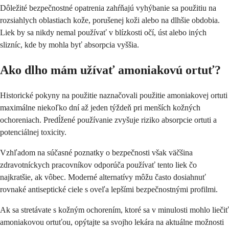
Dôležité bezpečnostné opatrenia zahŕňajú vyhýbanie sa použitiu na
rozsiahlych oblastiach kože, porušenej koži alebo na dlhšie obdobia.
Liek by sa nikdy nemal používať v blízkosti očí, úst alebo iných
slizníc, kde by mohla byť absorpcia vyššia.
Ako dlho mám užívať amoniakovú ortuť?
Historické pokyny na použitie naznačovali použitie amoniakovej ortuti
maximálne niekoľko dní až jeden týždeň pri menších kožných
ochoreniach. Predĺžené používanie zvyšuje riziko absorpcie ortuti a
potenciálnej toxicity.
Vzhľadom na súčasné poznatky o bezpečnosti však väčšina
zdravotníckych pracovníkov odporúča používať tento liek čo
najkratšie, ak vôbec. Moderné alternatívy môžu často dosiahnuť
rovnaké antiseptické ciele s oveľa lepšími bezpečnostnými profilmi.
Ak sa stretávate s kožným ochorením, ktoré sa v minulosti mohlo liečiť
amoniakovou ortuťou, opýtajte sa svojho lekára na aktuálne možnosti