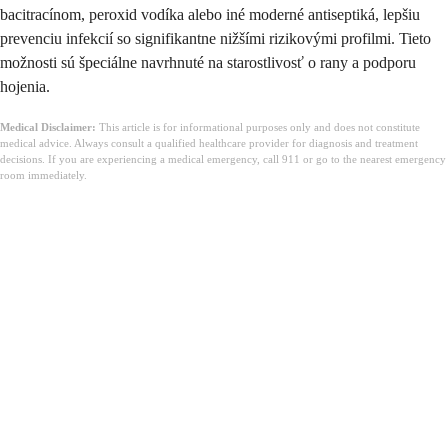
bacitracínom, peroxid vodíka alebo iné moderné antiseptiká, lepšiu
prevenciu infekcií so signifikantne nižšími rizikovými profilmi. Tieto
možnosti sú špeciálne navrhnuté na starostlivosť o rany a podporu
hojenia.
Medical Disclaimer:
This article is for informational purposes only and does not constitute
medical advice. Always consult a qualified healthcare provider for diagnosis and treatment
decisions. If you are experiencing a medical emergency, call 911 or go to the nearest emergency
room immediately.