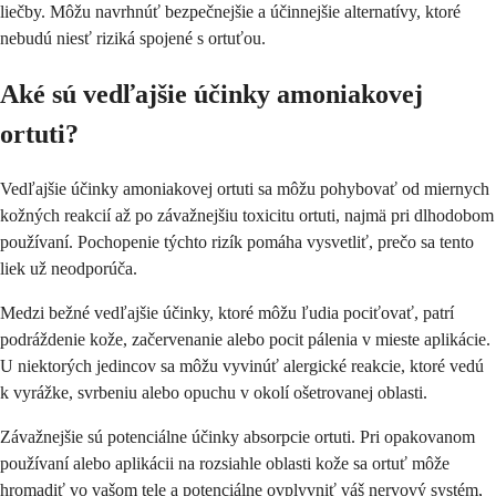
liečby. Môžu navrhnúť bezpečnejšie a účinnejšie alternatívy, ktoré
nebudú niesť riziká spojené s ortuťou.
Aké sú vedľajšie účinky amoniakovej
ortuti?
Vedľajšie účinky amoniakovej ortuti sa môžu pohybovať od miernych
kožných reakcií až po závažnejšiu toxicitu ortuti, najmä pri dlhodobom
používaní. Pochopenie týchto rizík pomáha vysvetliť, prečo sa tento
liek už neodporúča.
Medzi bežné vedľajšie účinky, ktoré môžu ľudia pociťovať, patrí
podráždenie kože, začervenanie alebo pocit pálenia v mieste aplikácie.
U niektorých jedincov sa môžu vyvinúť alergické reakcie, ktoré vedú
k vyrážke, svrbeniu alebo opuchu v okolí ošetrovanej oblasti.
Závažnejšie sú potenciálne účinky absorpcie ortuti. Pri opakovanom
používaní alebo aplikácii na rozsiahle oblasti kože sa ortuť môže
hromadiť vo vašom tele a potenciálne ovplyvniť váš nervový systém,