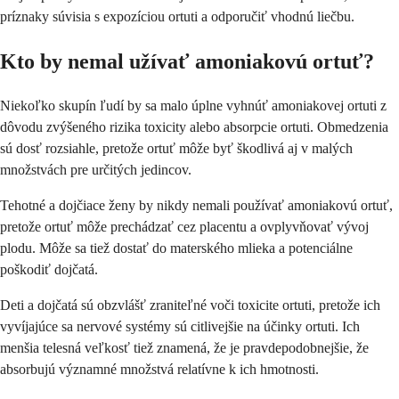
príznaky súvisia s expozíciou ortuti a odporučiť vhodnú liečbu.
Kto by nemal užívať amoniakovú ortuť?
Niekoľko skupín ľudí by sa malo úplne vyhnúť amoniakovej ortuti z
dôvodu zvýšeného rizika toxicity alebo absorpcie ortuti. Obmedzenia
sú dosť rozsiahle, pretože ortuť môže byť škodlivá aj v malých
množstvách pre určitých jedincov.
Tehotné a dojčiace ženy by nikdy nemali používať amoniakovú ortuť,
pretože ortuť môže prechádzať cez placentu a ovplyvňovať vývoj
plodu. Môže sa tiež dostať do materského mlieka a potenciálne
poškodiť dojčatá.
Deti a dojčatá sú obzvlášť zraniteľné voči toxicite ortuti, pretože ich
vyvíjajúce sa nervové systémy sú citlivejšie na účinky ortuti. Ich
menšia telesná veľkosť tiež znamená, že je pravdepodobnejšie, že
absorbujú významné množstvá relatívne k ich hmotnosti.