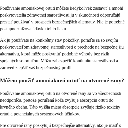
Používanie amoniakovej ortuti môžete kedykoľvek zastaviť a mnohí
poskytovatelia zdravotnej starostlivosti ju v skutočnosti odporúčajú
prestať používať v prospech bezpečnejších alternatív. Nie je potrebné
postupne znižovať dávku tohto lieku.
Ak ju používate na konkrétny stav pokožky, poraďte sa so svojím
poskytovateľom zdravotnej starostlivosti o prechode na bezpečnejšiu
alternatívu, ktorá môže poskytnúť podobné výhody bez rizík
spojených so ortuťou. Môžu zabezpečiť kontinuitu starostlivosti a
zároveň zlepšiť váš bezpečnostný profil.
Môžem použiť amoniakovú ortuť na otvorené rany?
Používanie amoniakovej ortuti na otvorené rany sa vo všeobecnosti
neodporúča, pretože porušená koža zvyšuje absorpciu ortuti do
krvného obehu. Táto vyššia miera absorpcie zvyšuje riziko toxicity
ortuti a potenciálnych systémových účinkov.
Pre otvorené rany poskytujú bezpečnejšie alternatívy, ako je masť s