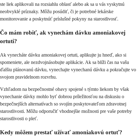
ste liek aplikovali na rozsiahlu oblasť alebo ak sa u vás vyskytnú
neobvyklé príznaky. Môžu posúdiť, či je potrebné lekárske
monitorovanie a poskytnúť príslušné pokyny na starostlivosť.
Čo mám robiť, ak vynechám dávku amoniakovej
ortuti?
Ak vynecháte dávku amoniakovej ortuti, aplikujte ju hneď, ako si
spomeniete, ale nezdvojnásobujte aplikácie. Ak sa blíži čas na vašu
ďalšiu plánovanú dávku, vynechajte vynechanú dávku a pokračujte vo
svojom pravidelnom rozvrhu.
Vzhľadom na bezpečnostné obavy spojené s týmto liekom by však
vynechanie dávky mohlo byť dobrou príležitosťou na diskusiu o
bezpečnejších alternatívach so svojím poskytovateľom zdravotnej
starostlivosti. Môžu odporučiť vhodnejšie možnosti pre vaše potreby
starostlivosti o pleť.
Kedy môžem prestať užívať amoniakovú ortuť?