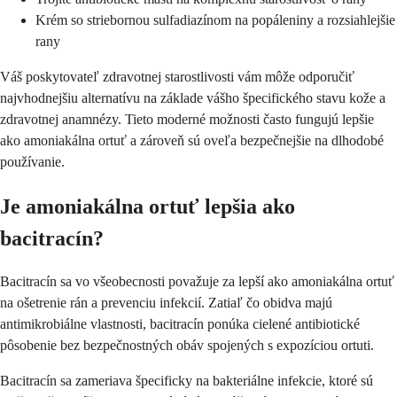
Krém so striebornou sulfadiazínom na popáleniny a rozsiahlejšie
rany
Váš poskytovateľ zdravotnej starostlivosti vám môže odporučiť
najvhodnejšiu alternatívu na základe vášho špecifického stavu kože a
zdravotnej anamnézy. Tieto moderné možnosti často fungujú lepšie
ako amoniakálna ortuť a zároveň sú oveľa bezpečnejšie na dlhodobé
používanie.
Je amoniakálna ortuť lepšia ako
bacitracín?
Bacitracín sa vo všeobecnosti považuje za lepší ako amoniakálna ortuť
na ošetrenie rán a prevenciu infekcií. Zatiaľ čo obidva majú
antimikrobiálne vlastnosti, bacitracín ponúka cielené antibiotické
pôsobenie bez bezpečnostných obáv spojených s expozíciou ortuti.
Bacitracín sa zameriava špecificky na bakteriálne infekcie, ktoré sú