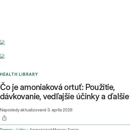
Benchmarks
Stories
FAQ
Sign up / Log in
HEALTH LIBRARY
Čo je amoniaková ortuť: Použitie,
dávkovanie, vedľajšie účinky a ďalšie
Naposledy aktualizované
3. apríla 2026
Domov
Lieky
Ammoniated Mercury Topical Route