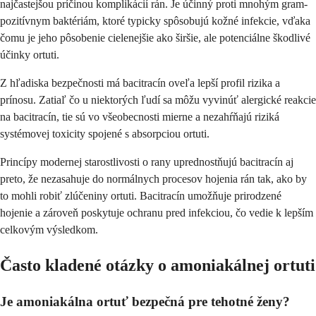
najčastejšou príčinou komplikácií rán. Je účinný proti mnohým gram-
pozitívnym baktériám, ktoré typicky spôsobujú kožné infekcie, vďaka
čomu je jeho pôsobenie cielenejšie ako širšie, ale potenciálne škodlivé
účinky ortuti.
Z hľadiska bezpečnosti má bacitracín oveľa lepší profil rizika a
prínosu. Zatiaľ čo u niektorých ľudí sa môžu vyvinúť alergické reakcie
na bacitracín, tie sú vo všeobecnosti mierne a nezahŕňajú riziká
systémovej toxicity spojené s absorpciou ortuti.
Princípy modernej starostlivosti o rany uprednostňujú bacitracín aj
preto, že nezasahuje do normálnych procesov hojenia rán tak, ako by
to mohli robiť zlúčeniny ortuti. Bacitracín umožňuje prirodzené
hojenie a zároveň poskytuje ochranu pred infekciou, čo vedie k lepším
celkovým výsledkom.
Často kladené otázky o amoniakálnej ortuti
Je amoniakálna ortuť bezpečná pre tehotné ženy?