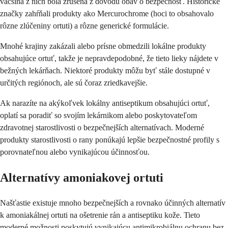
väčšina z nich bola zrušená z dôvodu obáv o bezpečnosť. Historické
značky zahŕňali produkty ako Mercurochrome (hoci to obsahovalo
rôzne zlúčeniny ortuti) a rôzne generické formulácie.
Mnohé krajiny zakázali alebo prísne obmedzili lokálne produkty
obsahujúce ortuť, takže je nepravdepodobné, že tieto lieky nájdete v
bežných lekárňach. Niektoré produkty môžu byť stále dostupné v
určitých regiónoch, ale sú čoraz zriedkavejšie.
Ak narazíte na akýkoľvek lokálny antiseptikum obsahujúci ortuť,
oplatí sa poradiť so svojím lekárnikom alebo poskytovateľom
zdravotnej starostlivosti o bezpečnejších alternatívach. Moderné
produkty starostlivosti o rany ponúkajú lepšie bezpečnostné profily s
porovnateľnou alebo vynikajúcou účinnosťou.
Alternatívy amoniakovej ortuti
Našťastie existuje mnoho bezpečnejších a rovnako účinných alternatív
k amoniakálnej ortuti na ošetrenie rán a antiseptiku kože. Tieto
moderné možnosti poskytujú vynikajúcu antimikrobiálnu ochranu bez