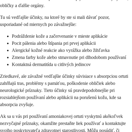
obličky a ďalšie orgány.
Tu sú vedľajšie účinky, na ktoré by ste si mali dávať pozor,
usporiadané od miernych po závažnejšie:
Podráždenie kože a začervenanie v mieste aplikácie
Pocit pálenia alebo štípania pri prvej aplikácii
Alergické kožné reakcie ako vyrážka alebo žihľavka
Zmena farby kože alebo stmavnutie pri dlhodobom používaní
Kontaktná dermatitída u citlivých jedincov
Zriedkavé, ale závažné vedľajšie účinky súvisiace s absorpciou ortuti
zahŕňajú tras, problémy s pamäťou, poškodenie obličiek alebo
neurologické príznaky. Tieto účinky sú pravdepodobnejšie pri
rozsiahlejšom používaní alebo aplikácii na porušenú kožu, kde sa
absorpcia zvyšuje.
Ak sa u vás pri používaní amoniakovej ortuti vyskytnú akékoľvek
nezvyčajné príznaky, okamžite prestaňte liek používať a kontaktujte
svojho poskytovateľa zdravotnej starostlivosti. Môžu posúdiť, či