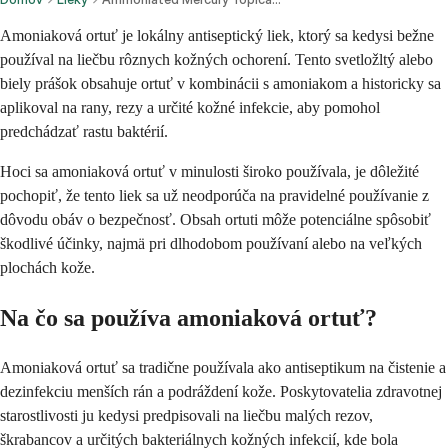
Amoniaková ortuť je lokálny antiseptický liek, ktorý sa kedysi bežne
používal na liečbu rôznych kožných ochorení. Tento svetložltý alebo
biely prášok obsahuje ortuť v kombinácii s amoniakom a historicky sa
aplikoval na rany, rezy a určité kožné infekcie, aby pomohol
predchádzať rastu baktérií.
Hoci sa amoniaková ortuť v minulosti široko používala, je dôležité
pochopiť, že tento liek sa už neodporúča na pravidelné používanie z
dôvodu obáv o bezpečnosť. Obsah ortuti môže potenciálne spôsobiť
škodlivé účinky, najmä pri dlhodobom používaní alebo na veľkých
plochách kože.
Na čo sa používa amoniaková ortuť?
Amoniaková ortuť sa tradične používala ako antiseptikum na čistenie a
dezinfekciu menších rán a podráždení kože. Poskytovatelia zdravotnej
starostlivosti ju kedysi predpisovali na liečbu malých rezov,
škrabancov a určitých bakteriálnych kožných infekcií, kde bola