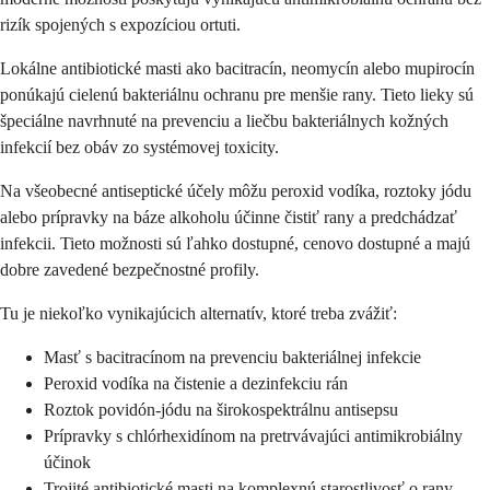
rizík spojených s expozíciou ortuti.
Lokálne antibiotické masti ako bacitracín, neomycín alebo mupirocín
ponúkajú cielenú bakteriálnu ochranu pre menšie rany. Tieto lieky sú
špeciálne navrhnuté na prevenciu a liečbu bakteriálnych kožných
infekcií bez obáv zo systémovej toxicity.
Na všeobecné antiseptické účely môžu peroxid vodíka, roztoky jódu
alebo prípravky na báze alkoholu účinne čistiť rany a predchádzať
infekcii. Tieto možnosti sú ľahko dostupné, cenovo dostupné a majú
dobre zavedené bezpečnostné profily.
Tu je niekoľko vynikajúcich alternatív, ktoré treba zvážiť:
Masť s bacitracínom na prevenciu bakteriálnej infekcie
Peroxid vodíka na čistenie a dezinfekciu rán
Roztok povidón-jódu na širokospektrálnu antisepsu
Prípravky s chlórhexidínom na pretrvávajúci antimikrobiálny
účinok
Trojité antibiotické masti na komplexnú starostlivosť o rany