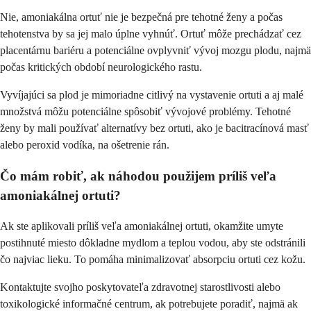
Nie, amoniakálna ortuť nie je bezpečná pre tehotné ženy a počas
tehotenstva by sa jej malo úplne vyhnúť. Ortuť môže prechádzať cez
placentárnu bariéru a potenciálne ovplyvniť vývoj mozgu plodu, najmä
počas kritických období neurologického rastu.
Vyvíjajúci sa plod je mimoriadne citlivý na vystavenie ortuti a aj malé
množstvá môžu potenciálne spôsobiť vývojové problémy. Tehotné
ženy by mali používať alternatívy bez ortuti, ako je bacitracínová masť
alebo peroxid vodíka, na ošetrenie rán.
Čo mám robiť, ak náhodou použijem príliš veľa
amoniakálnej ortuti?
Ak ste aplikovali príliš veľa amoniakálnej ortuti, okamžite umyte
postihnuté miesto dôkladne mydlom a teplou vodou, aby ste odstránili
čo najviac lieku. To pomáha minimalizovať absorpciu ortuti cez kožu.
Kontaktujte svojho poskytovateľa zdravotnej starostlivosti alebo
toxikologické informačné centrum, ak potrebujete poradiť, najmä ak