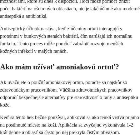
možnosťami, ktoré sú dnes k dispozícii. Hoci môže pomôcť znížiť
počet baktérií na ošetrených oblastiach, nie je také účinné ako moderné
antiseptiká a antibiotiká.
Antiseptický účinok nastáva, keď zlúčeniny ortuti interagujú s
proteínmi v bunkových stenách baktérií, čím narúšajú ich normálnu
funkciu. Tento proces môže pomôcť zabrániť rozvoju menších
kožných infekcií v malých ranách.
Ako mám užívať amoniakovú ortuť?
Ak uvažujete o použití amoniakovej ortuti, poraďte sa najskôr so
zdravotníckym pracovníkom. Väčšina zdravotníckych pracovníkov
odporučí bezpečnejšie alternatívy pre starostlivosť o rany a antiseptiku
kože.
Keď sa tento liek bežne používal, aplikoval sa ako tenká vrstva priamo
na postihnuté miesto na koži. Aplikácia sa zvyčajne vykonávala 1-2
krát denne a oblasť sa často po nej prekryla čistým obväzom.