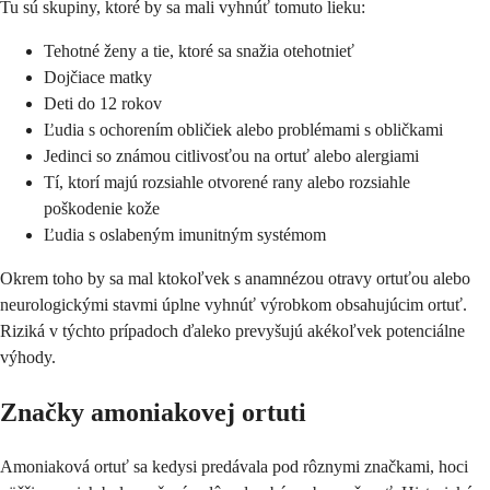
Tu sú skupiny, ktoré by sa mali vyhnúť tomuto lieku:
Tehotné ženy a tie, ktoré sa snažia otehotnieť
Dojčiace matky
Deti do 12 rokov
Ľudia s ochorením obličiek alebo problémami s obličkami
Jedinci so známou citlivosťou na ortuť alebo alergiami
Tí, ktorí majú rozsiahle otvorené rany alebo rozsiahle
poškodenie kože
Ľudia s oslabeným imunitným systémom
Okrem toho by sa mal ktokoľvek s anamnézou otravy ortuťou alebo
neurologickými stavmi úplne vyhnúť výrobkom obsahujúcim ortuť.
Riziká v týchto prípadoch ďaleko prevyšujú akékoľvek potenciálne
výhody.
Značky amoniakovej ortuti
Amoniaková ortuť sa kedysi predávala pod rôznymi značkami, hoci