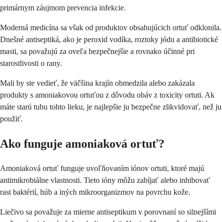
primárnym záujmom prevencia infekcie.
Moderná medicína sa však od produktov obsahujúcich ortuť odklonila.
Dnešné antiseptiká, ako je peroxid vodíka, roztoky jódu a antibiotické
masti, sa považujú za oveľa bezpečnejšie a rovnako účinné pri
starostlivosti o rany.
Mali by ste vedieť, že väčšina krajín obmedzila alebo zakázala
produkty s amoniakovou ortuťou z dôvodu obáv z toxicity ortuti. Ak
máte starú tubu tohto lieku, je najlepšie ju bezpečne zlikvidovať, než ju
použiť.
Ako funguje amoniaková ortuť?
Amoniaková ortuť funguje uvoľňovaním iónov ortuti, ktoré majú
antimikrobiálne vlastnosti. Tieto ióny môžu zabíjať alebo inhibovať
rast baktérií, húb a iných mikroorganizmov na povrchu kože.
Liečivo sa považuje za mierne antiseptikum v porovnaní so silnejšími