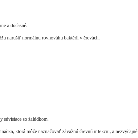
erne a dočasné.
 môžu narušiť normálnu rovnováhu baktérií v črevách.
ky súvisiace so žalúdkom.
a hnačka, ktorá môže naznačovať závažnú črevnú infekciu, a nezvyčajné