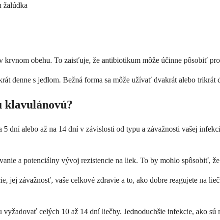
u žalúdka
 krvnom obehu. To zaisťuje, že antibiotikum môže účinne pôsobiť proti
át denne s jedlom. Bežná forma sa môže užívať dvakrát alebo trikrát d
u klavulánovú?
5 dní alebo až na 14 dní v závislosti od typu a závažnosti vašej infekci
a potenciálny vývoj rezistencie na liek. To by mohlo spôsobiť, že sa v
ie, jej závažnosť, vaše celkové zdravie a to, ako dobre reagujete na li
u vyžadovať celých 10 až 14 dní liečby. Jednoduchšie infekcie, ako sú m