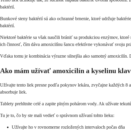
baktérií.
Bunkové steny baktérií sú ako ochranné brnenie, ktoré udržuje baktéri
baktérií.
Niektoré baktérie sa však naučili brániť sa produkciou enzýmov, ktoré
ich činnosť, čím dáva amoxicilínu šancu efektívne vykonávať svoju pr
Vďaka tomu je kombinácia výrazne silnejšia ako samotný amoxicilín. Do
Ako mám užívať amoxicilín a kyselinu kla
Užívajte tento liek presne podľa pokynov lekára, zvyčajne každých 8 a
absorbuje liek.
Tablety prehltnite celé a zapite plným pohárom vody. Ak užívate tekut
Tu je to, čo by ste mali vedieť o správnom užívaní tohto lieku:
Užívajte ho v rovnomerne rozložených intervaloch počas dňa