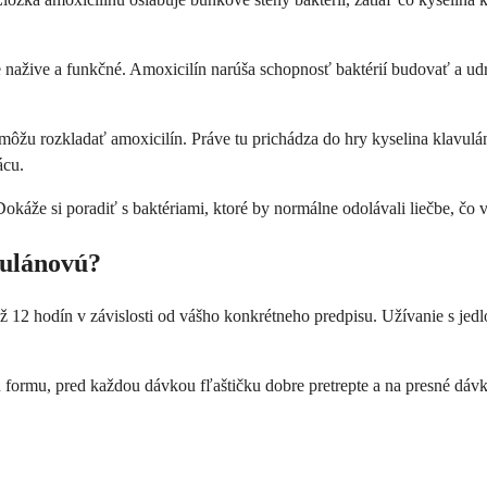
e nažive a funkčné. Amoxicilín narúša schopnosť baktérií budovať a udr
 môžu rozkladať amoxicilín. Práve tu prichádza do hry kyselina klavulá
ácu.
káže si poradiť s baktériami, ktoré by normálne odolávali liečbe, čo v
vulánovú?
ž 12 hodín v závislosti od vášho konkrétneho predpisu. Užívanie s jedl
ú formu, pred každou dávkou fľaštičku dobre pretrepte a na presné dáv