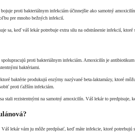
ojuje proti bakteriálnym infekciám účinnejšie ako samotný amoxicilín. 
oľbu pre mnoho bežných infekcií.
sa, keď váš lekár potrebuje extra silu na odstránenie infekcií, ktoré
polupracujú proti bakteriálnym infekciám. Amoxicilín je antibiotikum p
istentnými baktériami.
ektoré baktérie produkujú enzýmy nazývané beta-laktamázy, ktoré môžu
obiť proti ťažším infekciám.
sa stali rezistentnými na samotný amoxicilín. Váš lekár to predpisuje, k
vulánová?
le. Váš lekár vám ju môže predpísať, keď máte infekcie, ktoré potrebujú