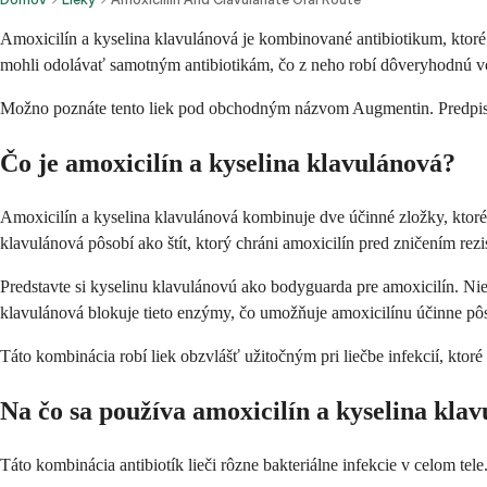
Amoxicilín a kyselina klavulánová je kombinované antibiotikum, ktoré b
mohli odolávať samotným antibiotikám, čo z neho robí dôveryhodnú v
Možno poznáte tento liek pod obchodným názvom Augmentin. Predpisuje 
Čo je amoxicilín a kyselina klavulánová?
Amoxicilín a kyselina klavulánová kombinuje dve účinné zložky, ktoré s
klavulánová pôsobí ako štít, ktorý chráni amoxicilín pred zničením rez
Predstavte si kyselinu klavulánovú ako bodyguarda pre amoxicilín. Ni
klavulánová blokuje tieto enzýmy, čo umožňuje amoxicilínu účinne pôs
Táto kombinácia robí liek obzvlášť užitočným pri liečbe infekcií, ktoré 
Na čo sa používa amoxicilín a kyselina kla
Táto kombinácia antibiotík lieči rôzne bakteriálne infekcie v celom te