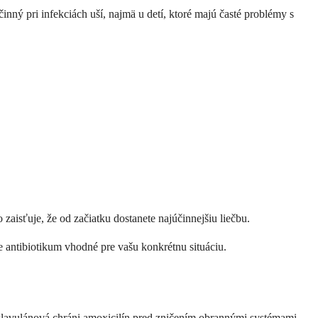
účinný pri infekciách uší, najmä u detí, ktoré majú časté problémy s
zaisťuje, že od začiatku dostanete najúčinnejšiu liečbu.
šie antibiotikum vhodné pre vašu konkrétnu situáciu.
a klavulánová chráni amoxicilín pred zničením obrannými systémami