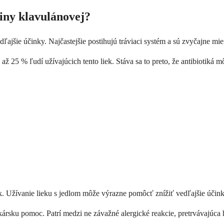
liny klavulánovej?
dľajšie účinky. Najčastejšie postihujú tráviaci systém a sú zvyčajne mi
0 až 25 % ľudí užívajúcich tento liek. Stáva sa to preto, že antibiotiká
iek. Užívanie lieku s jedlom môže výrazne pomôcť znížiť vedľajšie účin
ekársku pomoc. Patrí medzi ne závažné alergické reakcie, pretrvávajúc