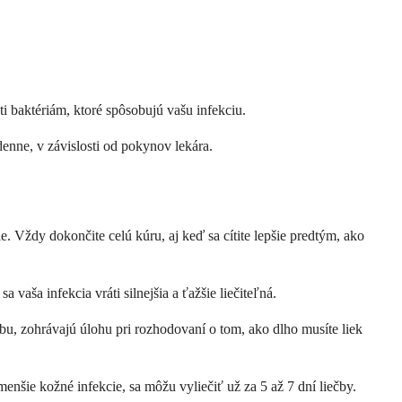
 baktériám, ktoré spôsobujú vašu infekciu.
enne, v závislosti od pokynov lekára.
e. Vždy dokončite celú kúru, aj keď sa cítite lepšie predtým, ako
aša infekcia vráti silnejšia a ťažšie liečiteľná.
ečbu, zohrávajú úlohu pri rozhodovaní o tom, ako dlho musíte liek
enšie kožné infekcie, sa môžu vyliečiť už za 5 až 7 dní liečby.