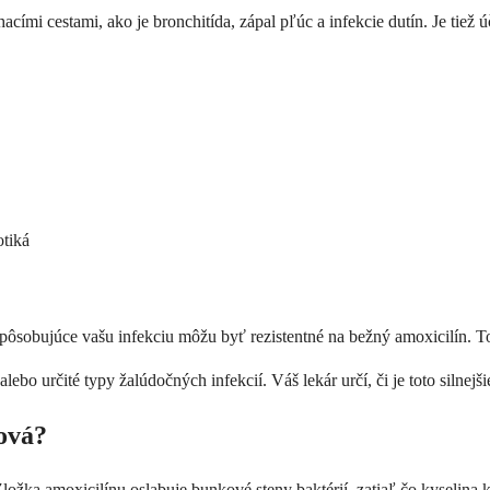
chacími cestami, ako je bronchitída, zápal pľúc a infekcie dutín. Je tiež 
otiká
pôsobujúce vašu infekciu môžu byť rezistentné na bežný amoxicilín. To 
alebo určité typy žalúdočných infekcií. Váš lekár určí, či je toto silnej
nová?
Zložka amoxicilínu oslabuje bunkové steny baktérií, zatiaľ čo kyselin