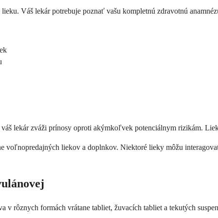
o lieku. Váš lekár potrebuje poznať vašu kompletnú zdravotnú anamnézu, 
iek
u
le váš lekár zváži prínosy oproti akýmkoľvek potenciálnym rizikám. L
tane voľnopredajných liekov a doplnkov. Niektoré lieky môžu interagov
vulánovej
 v rôznych formách vrátane tabliet, žuvacích tabliet a tekutých suspen