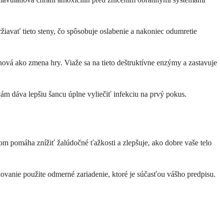
žiavať tieto steny, čo spôsobuje oslabenie a nakoniec odumretie
nová ako zmena hry. Viaže sa na tieto deštruktívne enzýmy a zastavuje
ám dáva lepšiu šancu úplne vyliečiť infekciu na prvý pokus.
om pomáha znížiť žalúdočné ťažkosti a zlepšuje, ako dobre vaše telo
kovanie použite odmerné zariadenie, ktoré je súčasťou vášho predpisu.