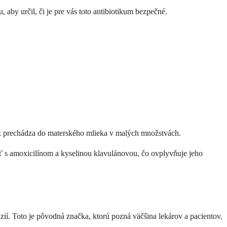
aby určil, či je pre vás toto antibiotikum bezpečné.
iek prechádza do materského mlieka v malých množstvách.
ať s amoxicilínom a kyselinou klavulánovou, čo ovplyvňuje jeho
zií. Toto je pôvodná značka, ktorú pozná väčšina lekárov a pacientov.