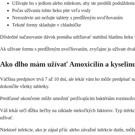
Užívajte ho s jedlom alebo mliekom, aby ste predišli podráždeni
Počas užívania tohto lieku pite veľa vody
Nerozdrvte ani nežujte tablety s predĺženým uvoľňovaním
Tekuté formy skladujte v chladničke
Dôsledné načasovanie dávok pomáha udržiavať stabilnú hladinu lieku v
Ak užívate formu s predĺženým uvoľňovaním, zvyčajne ju užívate dvakr
Ako dlho mám užívať Amoxicilín a kyselin
Väčšina predpisov trvá 7 až 10 dní, ale lekár vám ho môže predpísať na 
dokončíte všetky tabletky.
Predčasné ukončenie môže umožniť prežívajúcim baktériám rozmnožovanie 
Váš lekár určí dĺžku liečby na základe niekoľkých faktorov. Typ infekc
užívať.
Niektoré infekcie, ako je zápal pľúc alebo závažné infekcie dutín, môž