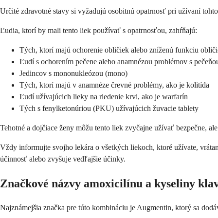
Určité zdravotné stavy si vyžadujú osobitnú opatrnosť pri užívaní toht
Ľudia, ktorí by mali tento liek používať s opatrnosťou, zahŕňajú:
Tých, ktorí majú ochorenie obličiek alebo zníženú funkciu oblič
Ľudí s ochorením pečene alebo anamnézou problémov s pečeňo
Jedincov s mononukleózou (mono)
Tých, ktorí majú v anamnéze črevné problémy, ako je kolitída
Ľudí užívajúcich lieky na riedenie krvi, ako je warfarín
Tých s fenylketonúriou (PKU) užívajúcich žuvacie tablety
Tehotné a dojčiace ženy môžu tento liek zvyčajne užívať bezpečne, a
Vždy informujte svojho lekára o všetkých liekoch, ktoré užívate, vrá
účinnosť alebo zvyšuje vedľajšie účinky.
Značkové názvy amoxicilínu a kyseliny kla
Najznámejšia značka pre túto kombináciu je Augmentin, ktorý sa dodáva