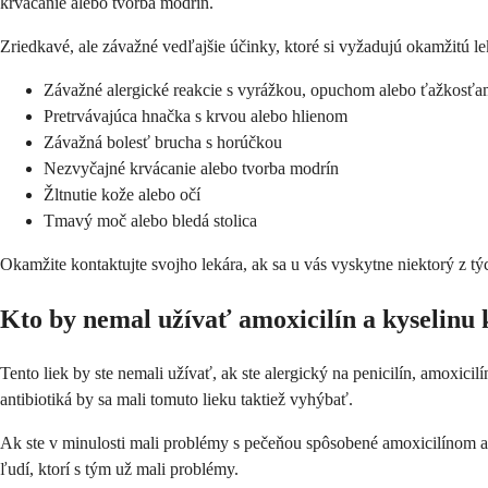
krvácanie alebo tvorba modrín.
Zriedkavé, ale závažné vedľajšie účinky, ktoré si vyžadujú okamžitú lek
Závažné alergické reakcie s vyrážkou, opuchom alebo ťažkosťa
Pretrvávajúca hnačka s krvou alebo hlienom
Závažná bolesť brucha s horúčkou
Nezvyčajné krvácanie alebo tvorba modrín
Žltnutie kože alebo očí
Tmavý moč alebo bledá stolica
Okamžite kontaktujte svojho lekára, ak sa u vás vyskytne niektorý z tý
Kto by nemal užívať amoxicilín a kyselinu
Tento liek by ste nemali užívať, ak ste alergický na penicilín, amoxi
antibiotiká by sa mali tomuto lieku taktiež vyhýbať.
Ak ste v minulosti mali problémy s pečeňou spôsobené amoxicilínom a
ľudí, ktorí s tým už mali problémy.