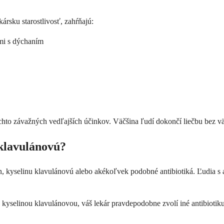
ársku starostlivosť, zahŕňajú:
mi s dýchaním
chto závažných vedľajších účinkov. Väčšina ľudí dokončí liečbu bez väč
 klavulánovú?
cilín, kyselinu klavulánovú alebo akékoľvek podobné antibiotiká. Ľudia
 kyselinou klavulánovou, váš lekár pravdepodobne zvolí iné antibioti