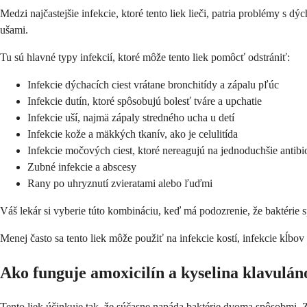
Medzi najčastejšie infekcie, ktoré tento liek lieči, patria problémy s dý
ušami.
Tu sú hlavné typy infekcií, ktoré môže tento liek pomôcť odstrániť:
Infekcie dýchacích ciest vrátane bronchitídy a zápalu pľúc
Infekcie dutín, ktoré spôsobujú bolesť tváre a upchatie
Infekcie uší, najmä zápaly stredného ucha u detí
Infekcie kože a mäkkých tkanív, ako je celulitída
Infekcie močových ciest, ktoré nereagujú na jednoduchšie antibi
Zubné infekcie a abscesy
Rany po uhryznutí zvieratami alebo ľuďmi
Váš lekár si vyberie túto kombináciu, keď má podozrenie, že baktérie s
Menej často sa tento liek môže použiť na infekcie kostí, infekcie kĺbov 
Ako funguje amoxicilín a kyselina klavulá
Tento liek účinkuje tak, že súčasne napáda baktérie dvoma spôsobmi. 