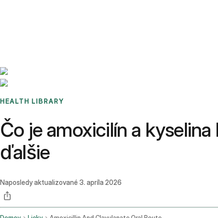
Benchmarks
Stories
FAQ
Sign up / Log in
HEALTH LIBRARY
Čo je amoxicilín a kyselina
ďalšie
Naposledy aktualizované
3. apríla 2026
Domov
Lieky
Amoxicillin And Clavulanate Oral Route