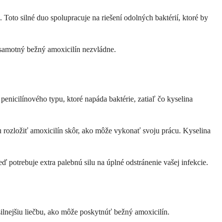
Toto silné duo spolupracuje na riešení odolných baktérií, ktoré by
 samotný bežný amoxicilín nezvládne.
enicilínového typu, ktoré napáda baktérie, zatiaľ čo kyselina
 rozložiť amoxicilín skôr, ako môže vykonať svoju prácu. Kyselina
eď potrebuje extra palebnú silu na úplné odstránenie vašej infekcie.
 silnejšiu liečbu, ako môže poskytnúť bežný amoxicilín.