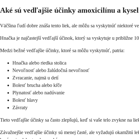
Aké sú vedľajšie účinky amoxicilínu a kyse
Väčšina ľudí dobre znáša tento liek, ale môžu sa vyskytnúť niektoré ve
Hnačka je najčastejší vedľajší účinok, ktorý sa vyskytuje u približne 1
Medzi bežné vedľajšie účinky, ktoré sa môžu vyskytnúť, patria:
Hnačka alebo riedka stolica
Nevoľnosť alebo žalúdočná nevoľnosť
Zvracanie, najmä u detí
Bolesť brucha alebo kŕče
Plynatosť alebo nadúvanie
Bolesť hlavy
Závraty
Tieto vedľajšie účinky sa často zlepšujú, keď si vaše telo zvykne na l
Závažnejšie vedľajšie účinky sú menej časté, ale vyžadujú okamžitú l