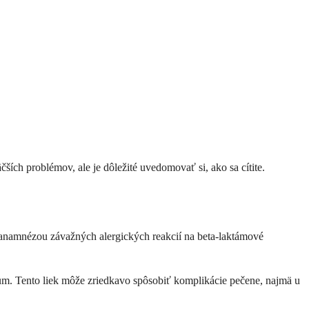
ších problémov, ale je dôležité uvedomovať si, ako sa cítite.
 s anamnézou závažných alergických reakcií na beta-laktámové
kum. Tento liek môže zriedkavo spôsobiť komplikácie pečene, najmä u