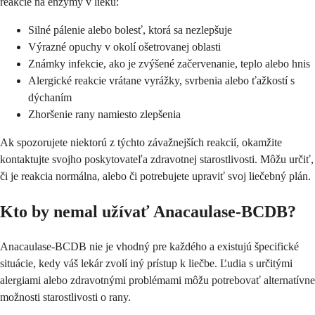
reakcie na enzýmy v lieku:
Silné pálenie alebo bolesť, ktorá sa nezlepšuje
Výrazné opuchy v okolí ošetrovanej oblasti
Známky infekcie, ako je zvýšené začervenanie, teplo alebo hnis
Alergické reakcie vrátane vyrážky, svrbenia alebo ťažkostí s
dýchaním
Zhoršenie rany namiesto zlepšenia
Ak spozorujete niektorú z týchto závažnejších reakcií, okamžite
kontaktujte svojho poskytovateľa zdravotnej starostlivosti. Môžu určiť,
či je reakcia normálna, alebo či potrebujete upraviť svoj liečebný plán.
Kto by nemal užívať Anacaulase-BCDB?
Anacaulase-BCDB nie je vhodný pre každého a existujú špecifické
situácie, kedy váš lekár zvolí iný prístup k liečbe. Ľudia s určitými
alergiami alebo zdravotnými problémami môžu potrebovať alternatívne
možnosti starostlivosti o rany.