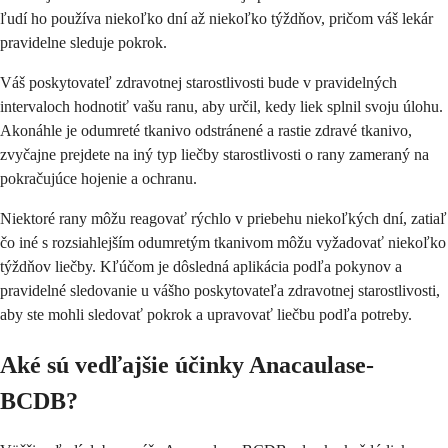
ľudí ho používa niekoľko dní až niekoľko týždňov, pričom váš lekár
pravidelne sleduje pokrok.
Váš poskytovateľ zdravotnej starostlivosti bude v pravidelných
intervaloch hodnotiť vašu ranu, aby určil, kedy liek splnil svoju úlohu.
Akonáhle je odumreté tkanivo odstránené a rastie zdravé tkanivo,
zvyčajne prejdete na iný typ liečby starostlivosti o rany zameraný na
pokračujúce hojenie a ochranu.
Niektoré rany môžu reagovať rýchlo v priebehu niekoľkých dní, zatiaľ
čo iné s rozsiahlejším odumretým tkanivom môžu vyžadovať niekoľko
týždňov liečby. Kľúčom je dôsledná aplikácia podľa pokynov a
pravidelné sledovanie u vášho poskytovateľa zdravotnej starostlivosti,
aby ste mohli sledovať pokrok a upravovať liečbu podľa potreby.
Aké sú vedľajšie účinky Anacaulase-
BCDB?