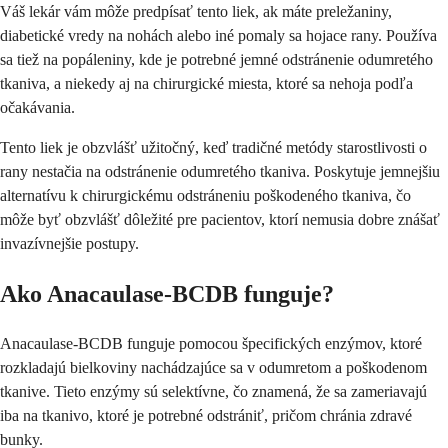
Váš lekár vám môže predpísať tento liek, ak máte preležaniny,
diabetické vredy na nohách alebo iné pomaly sa hojace rany. Používa
sa tiež na popáleniny, kde je potrebné jemné odstránenie odumretého
tkaniva, a niekedy aj na chirurgické miesta, ktoré sa nehoja podľa
očakávania.
Tento liek je obzvlášť užitočný, keď tradičné metódy starostlivosti o
rany nestačia na odstránenie odumretého tkaniva. Poskytuje jemnejšiu
alternatívu k chirurgickému odstráneniu poškodeného tkaniva, čo
môže byť obzvlášť dôležité pre pacientov, ktorí nemusia dobre znášať
invazívnejšie postupy.
Ako Anacaulase-BCDB funguje?
Anacaulase-BCDB funguje pomocou špecifických enzýmov, ktoré
rozkladajú bielkoviny nachádzajúce sa v odumretom a poškodenom
tkanive. Tieto enzýmy sú selektívne, čo znamená, že sa zameriavajú
iba na tkanivo, ktoré je potrebné odstrániť, pričom chránia zdravé
bunky.