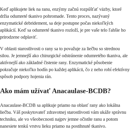
Keď aplikujete liek na ranu, enzýmy začnú rozpúšťať väzby, ktoré
držia odumreté tkanivo pohromade. Tento proces, nazývaný
enzymatické debridement, sa deje postupne počas niekoľkých
aplikácií. Keď sa odumreté tkanivo rozloží, je pre vaše telo ľahšie ho
prirodzene odplaviť.
V oblasti starostlivosti o rany sa to považuje za liečbu so strednou
silou. Je jemnejší ako chirurgické odstránenie odumretého tkaniva, ale
aktívnejší ako základné čistenie rany. Enzymatické pôsobenie
pokračuje niekoľko hodín po každej aplikácii, čo z neho robí efektívny
spôsob podpory hojenia rán.
Ako mám užívať Anacaulase-BCDB?
Anacaulase-BCDB sa aplikuje priamo na oblasť rany ako lokálna
liečba. Váš poskytovateľ zdravotnej starostlivosti vám ukáže správnu
techniku, ale vo všeobecnosti najprv jemne očistíte ranu a potom
nanesiete tenkú vrstvu lieku priamo na postihnuté tkanivo.