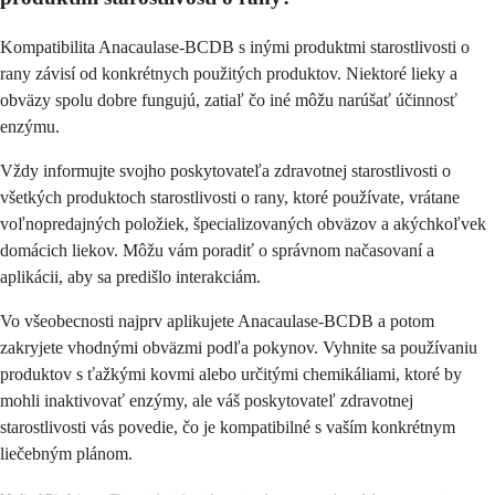
Kompatibilita Anacaulase-BCDB s inými produktmi starostlivosti o
rany závisí od konkrétnych použitých produktov. Niektoré lieky a
obväzy spolu dobre fungujú, zatiaľ čo iné môžu narúšať účinnosť
enzýmu.
Vždy informujte svojho poskytovateľa zdravotnej starostlivosti o
všetkých produktoch starostlivosti o rany, ktoré používate, vrátane
voľnopredajných položiek, špecializovaných obväzov a akýchkoľvek
domácich liekov. Môžu vám poradiť o správnom načasovaní a
aplikácii, aby sa predišlo interakciám.
Vo všeobecnosti najprv aplikujete Anacaulase-BCDB a potom
zakryjete vhodnými obväzmi podľa pokynov. Vyhnite sa používaniu
produktov s ťažkými kovmi alebo určitými chemikáliami, ktoré by
mohli inaktivovať enzýmy, ale váš poskytovateľ zdravotnej
starostlivosti vás povedie, čo je kompatibilné s vaším konkrétnym
liečebným plánom.