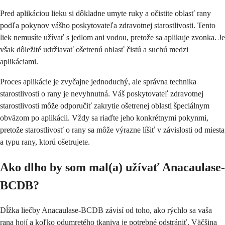
Pred aplikáciou lieku si dôkladne umyte ruky a očistite oblasť rany
podľa pokynov vášho poskytovateľa zdravotnej starostlivosti. Tento
liek nemusíte užívať s jedlom ani vodou, pretože sa aplikuje zvonka. Je
však dôležité udržiavať ošetrenú oblasť čistú a suchú medzi
aplikáciami.
Proces aplikácie je zvyčajne jednoduchý, ale správna technika
starostlivosti o rany je nevyhnutná. Váš poskytovateľ zdravotnej
starostlivosti môže odporučiť zakrytie ošetrenej oblasti špeciálnym
obväzom po aplikácii. Vždy sa riaďte jeho konkrétnymi pokynmi,
pretože starostlivosť o rany sa môže výrazne líšiť v závislosti od miesta
a typu rany, ktorú ošetrujete.
Ako dlho by som mal(a) užívať Anacaulase-
BCDB?
Dĺžka liečby Anacaulase-BCDB závisí od toho, ako rýchlo sa vaša
rana hojí a koľko odumretého tkaniva je potrebné odstrániť. Väčšina