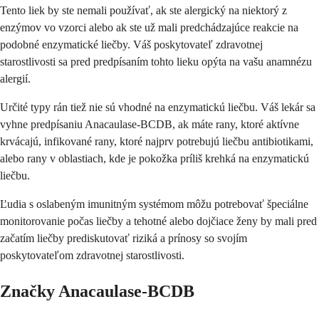
Tento liek by ste nemali používať, ak ste alergický na niektorý z
enzýmov vo vzorci alebo ak ste už mali predchádzajúce reakcie na
podobné enzymatické liečby. Váš poskytovateľ zdravotnej
starostlivosti sa pred predpísaním tohto lieku opýta na vašu anamnézu
alergií.
Určité typy rán tiež nie sú vhodné na enzymatickú liečbu. Váš lekár sa
vyhne predpísaniu Anacaulase-BCDB, ak máte rany, ktoré aktívne
krvácajú, infikované rany, ktoré najprv potrebujú liečbu antibiotikami,
alebo rany v oblastiach, kde je pokožka príliš krehká na enzymatickú
liečbu.
Ľudia s oslabeným imunitným systémom môžu potrebovať špeciálne
monitorovanie počas liečby a tehotné alebo dojčiace ženy by mali pred
začatím liečby prediskutovať riziká a prínosy so svojím
poskytovateľom zdravotnej starostlivosti.
Značky Anacaulase-BCDB