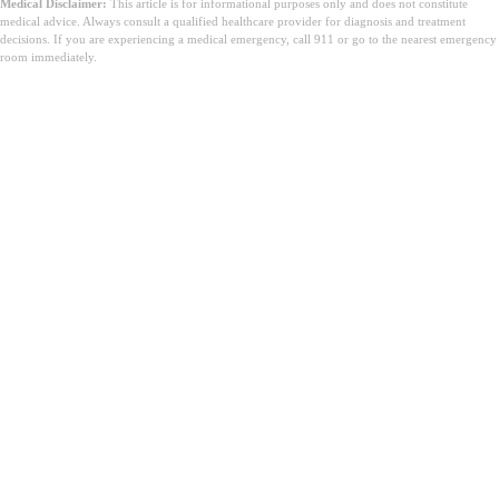
Medical Disclaimer:
This article is for informational purposes only and does not constitute
medical advice. Always consult a qualified healthcare provider for diagnosis and treatment
decisions. If you are experiencing a medical emergency, call 911 or go to the nearest emergency
room immediately.