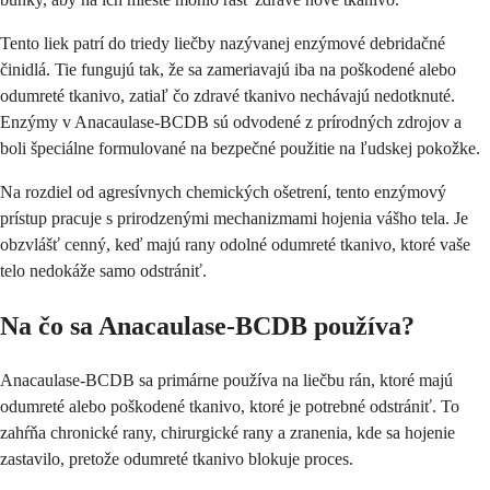
Tento liek patrí do triedy liečby nazývanej enzýmové debridačné
činidlá. Tie fungujú tak, že sa zameriavajú iba na poškodené alebo
odumreté tkanivo, zatiaľ čo zdravé tkanivo nechávajú nedotknuté.
Enzýmy v Anacaulase-BCDB sú odvodené z prírodných zdrojov a
boli špeciálne formulované na bezpečné použitie na ľudskej pokožke.
Na rozdiel od agresívnych chemických ošetrení, tento enzýmový
prístup pracuje s prirodzenými mechanizmami hojenia vášho tela. Je
obzvlášť cenný, keď majú rany odolné odumreté tkanivo, ktoré vaše
telo nedokáže samo odstrániť.
Na čo sa Anacaulase-BCDB používa?
Anacaulase-BCDB sa primárne používa na liečbu rán, ktoré majú
odumreté alebo poškodené tkanivo, ktoré je potrebné odstrániť. To
zahŕňa chronické rany, chirurgické rany a zranenia, kde sa hojenie
zastavilo, pretože odumreté tkanivo blokuje proces.