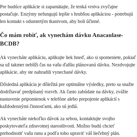
Pre budúce aplikácie si zapamätajte, že tenká vrstva zvyčajne
postačuje. Enzýmy nefungujú lepšie s hrubšou aplikáciou - potrebujú
len kontakt s odumretým tkanivom, aby boli účinné.
Čo mám robiť, ak vynechám dávku Anacaulase-
BCDB?
Ak vynecháte aplikáciu, aplikujte liek hneď, ako si spomeniete, pokiaľ
sa už takmer neblíži čas na vašu ďalšiu plánovanú dávku. Nezdvojujte
aplikácie, aby ste nahradili vynechané dávky.
Dôsledná aplikácia je dôležitá pre optimálne výsledky, preto sa snažte
dodržiavať predpísaný rozvrh. Ak často zabúdate na dávky, zvážte
nastavenie pripomienok v telefóne alebo prepojenie aplikácií s
každodennými činnosťami, ako sú jedlá.
Ak vynecháte niekoľko dávok za sebou, kontaktujte svojho
poskytovateľa zdravotnej starostlivosti. Možno budú chcieť
prehodnotiť vašu ranu a podľa toho upraviť váš liečebný plán.