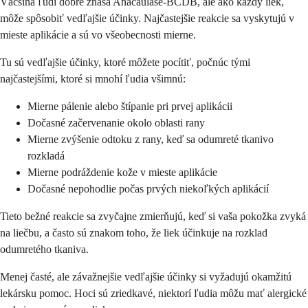
Väčšina ľudí dobre znáša Anacaulase-BCDB, ale ako každý liek,
môže spôsobiť vedľajšie účinky. Najčastejšie reakcie sa vyskytujú v
mieste aplikácie a sú vo všeobecnosti mierne.
Tu sú vedľajšie účinky, ktoré môžete pocítiť, počnúc tými
najčastejšími, ktoré si mnohí ľudia všimnú:
Mierne pálenie alebo štípanie pri prvej aplikácii
Dočasné začervenanie okolo oblasti rany
Mierne zvýšenie odtoku z rany, keď sa odumreté tkanivo
rozkladá
Mierne podráždenie kože v mieste aplikácie
Dočasné nepohodlie počas prvých niekoľkých aplikácií
Tieto bežné reakcie sa zvyčajne zmierňujú, keď si vaša pokožka zvyká
na liečbu, a často sú znakom toho, že liek účinkuje na rozklad
odumretého tkaniva.
Menej časté, ale závažnejšie vedľajšie účinky si vyžadujú okamžitú
lekársku pomoc. Hoci sú zriedkavé, niektorí ľudia môžu mať alergické