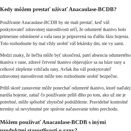
Kedy môžem prestať užívať Anacaulase-BCDB?
Používanie Anacaulase-BCDB by ste mali prestať, keď váš
poskytovateľ zdravotnej starostlivosti určí, že odumreté tkanivo bolo
primerane odstránené a vaša rana je pripravená na ďalšiu fázu hojenia.
Toto rozhodnutie by mal vždy urobiť váš lekársky tím, nie vy sami.
Medzi znaky, že liečba môže byť ukončená, patrí absencia odumretého
tkaniva v rane, zdravé červené tkanivo objavujúce sa na báze rany a
celkové zlepšenie vzhľadu rany. Avšak iba váš poskytovateľ
zdravotnej starostlivosti môže toto rozhodnutie urobiť bezpečne.
Príliš skoré zastavenie môže ponechať odumreté tkanivo, ktoré naďalej
narúša hojenie, zatiaľ čo používanie príliš dlho po tom, ako už nie je
potrebné, môže spôsobiť zbytočné podráždenie. Pravidelné kontrolné
termíny sú nevyhnutné pre správne načasovanie tohto prechodu.
Môžem používať Anacaulase-BCDB s inými
produktmi starostlivosti o rany?