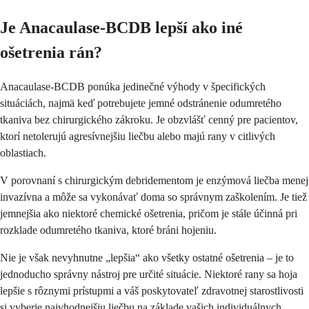
Je Anacaulase-BCDB lepší ako iné
ošetrenia rán?
Anacaulase-BCDB ponúka jedinečné výhody v špecifických
situáciách, najmä keď potrebujete jemné odstránenie odumretého
tkaniva bez chirurgického zákroku. Je obzvlášť cenný pre pacientov,
ktorí netolerujú agresívnejšiu liečbu alebo majú rany v citlivých
oblastiach.
V porovnaní s chirurgickým debridementom je enzýmová liečba menej
invazívna a môže sa vykonávať doma so správnym zaškolením. Je tiež
jemnejšia ako niektoré chemické ošetrenia, pričom je stále účinná pri
rozklade odumretého tkaniva, ktoré bráni hojeniu.
Nie je však nevyhnutne „lepšia“ ako všetky ostatné ošetrenia – je to
jednoducho správny nástroj pre určité situácie. Niektoré rany sa hoja
lepšie s rôznymi prístupmi a váš poskytovateľ zdravotnej starostlivosti
si vyberie najvhodnejšiu liečbu na základe vašich individuálnych