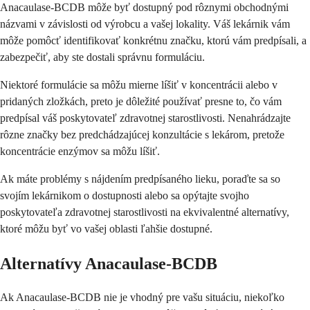
Anacaulase-BCDB môže byť dostupný pod rôznymi obchodnými
názvami v závislosti od výrobcu a vašej lokality. Váš lekárnik vám
môže pomôcť identifikovať konkrétnu značku, ktorú vám predpísali, a
zabezpečiť, aby ste dostali správnu formuláciu.
Niektoré formulácie sa môžu mierne líšiť v koncentrácii alebo v
pridaných zložkách, preto je dôležité používať presne to, čo vám
predpísal váš poskytovateľ zdravotnej starostlivosti. Nenahrádzajte
rôzne značky bez predchádzajúcej konzultácie s lekárom, pretože
koncentrácie enzýmov sa môžu líšiť.
Ak máte problémy s nájdením predpísaného lieku, poraďte sa so
svojím lekárnikom o dostupnosti alebo sa opýtajte svojho
poskytovateľa zdravotnej starostlivosti na ekvivalentné alternatívy,
ktoré môžu byť vo vašej oblasti ľahšie dostupné.
Alternatívy Anacaulase-BCDB
Ak Anacaulase-BCDB nie je vhodný pre vašu situáciu, niekoľko