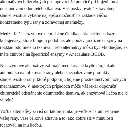
alternatívnych liečebných postupov môže pomôcť pri hojení rán a
odstraňovaní odumretého tkaniva. Váš poskytovateľ zdravotnej
starostlivosti si vyberie najlepšiu možnosť na základe vášho
konkrétneho typu rany a zdravotnej anamnézy.
Medzi ďalšie enzýmové debridačné činidlá patria liečby na báze
kolagenázy, ktoré fungujú podobne, ale používajú rôzne enzýmy na
rozklad odumretého tkaniva. Tieto alternatívy môžu byť vhodnejšie, ak
máte citlivosť na špecifické enzýmy v Anacaulase-BCDB.
Neenzýmové alternatívy zahŕňajú medikované krytie rán, lokálne
antibiotiká na infikované rany alebo špecializované produkty
starostlivosti o rany, ktoré podporujú hojenie prostredníctvom rôznych
mechanizmov. V niektorých prípadoch môže váš lekár odporučiť
chirurgické odstránenie odumretého tkaniva, ak enzýmová liečba nie je
vhodná.
Voľba alternatívy závisí od faktorov, ako je veľkosť a umiestnenie
vašej rany, vaše celkové zdravie a to, ako dobre ste v minulosti
reagovali na inú liečbu.