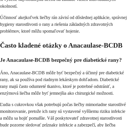
okolností.
Účinnosť akejkoľvek liečby rán závisí od dôslednej aplikácie, správnej
hygieny starostlivosti o rany a riešenia základných zdravotných
problémov, ktoré môžu spomaľovať hojenie.
Často kladené otázky o Anacaulase-BCDB
Je Anacaulase-BCDB bezpečný pre diabetické rany?
Áno, Anacaulase-BCDB môže byť bezpečný a účinný pre diabetické
rany, ak sa používa pod riadnym lekárskym dohľadom. Diabetické
rany majú často odumreté tkanivo, ktoré je potrebné odstrániť, a
enzýmová liečba môže byť jemnejšia ako chirurgické možnosti.
Ľudia s cukrovkou však potrebujú počas liečby mimoriadne starostlivé
monitorovanie, pretože ich rany sú vystavené vyššiemu riziku infekcie
a môžu sa hojiť pomalšie. Váš poskytovateľ zdravotnej starostlivosti
bude pozorne sledovať príznaky infekcie a zabezpečí, aby liečba