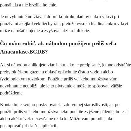
pomáhala a nie brzdila hojenie.
Je nevyhnutné udržiavať dobrú kontrolu hladiny cukru v krvi pri
používaní akejkoľvek liečby rán, pretože vysoká hladina cukru v krvi
môže narúšať hojenie a zvyšovať riziko infekcie.
Čo mám robiť, ak náhodou použijem príliš veľa
Anacaulase-BCDB?
Ak si náhodou aplikujete viac lieku, ako je predpísané, jemne odstráňte
prebytok čistou gázou a oblasť opláchnite čistou vodou alebo
fyziologickým roztokom. Použitie príliš veľkého množstva vám
nevyhnutne neublíži, ale je to plytvanie a môže to spôsovať väčšie
podráždenie.
Kontaktujte svojho poskytovateľa zdravotnej starostlivosti, ak po
použití príliš veľkého množstva lieku pocítite zvýšené pálenie, bolesť
alebo akékoľvek nezvyčajné reakcie. Môžu vám poradiť, ako
postupovať pri ďalšej aplikácii.