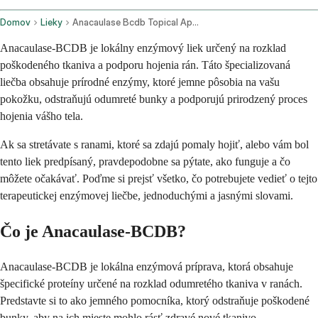
Domov
Lieky
Anacaulase Bcdb Topical Application Route
Anacaulase-BCDB je lokálny enzýmový liek určený na rozklad
poškodeného tkaniva a podporu hojenia rán. Táto špecializovaná
liečba obsahuje prírodné enzýmy, ktoré jemne pôsobia na vašu
pokožku, odstraňujú odumreté bunky a podporujú prirodzený proces
hojenia vášho tela.
Ak sa stretávate s ranami, ktoré sa zdajú pomaly hojiť, alebo vám bol
tento liek predpísaný, pravdepodobne sa pýtate, ako funguje a čo
môžete očakávať. Poďme si prejsť všetko, čo potrebujete vedieť o tejto
terapeutickej enzýmovej liečbe, jednoduchými a jasnými slovami.
Čo je Anacaulase-BCDB?
Anacaulase-BCDB je lokálna enzýmová príprava, ktorá obsahuje
špecifické proteíny určené na rozklad odumretého tkaniva v ranách.
Predstavte si to ako jemného pomocníka, ktorý odstraňuje poškodené
bunky, aby na ich mieste mohlo rásť zdravé nové tkanivo.