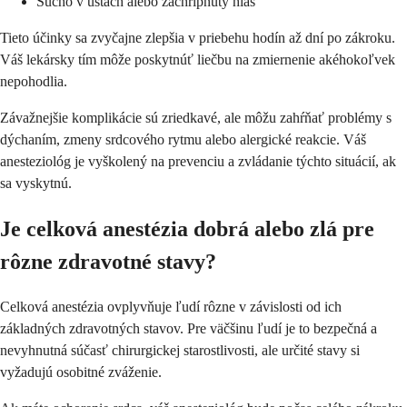
Sucho v ústach alebo zachrípnutý hlas
Tieto účinky sa zvyčajne zlepšia v priebehu hodín až dní po zákroku.
Váš lekársky tím môže poskytnúť liečbu na zmiernenie akéhokoľvek
nepohodlia.
Závažnejšie komplikácie sú zriedkavé, ale môžu zahŕňať problémy s
dýchaním, zmeny srdcového rytmu alebo alergické reakcie. Váš
anesteziológ je vyškolený na prevenciu a zvládanie týchto situácií, ak
sa vyskytnú.
Je celková anestézia dobrá alebo zlá pre
rôzne zdravotné stavy?
Celková anestézia ovplyvňuje ľudí rôzne v závislosti od ich
základných zdravotných stavov. Pre väčšinu ľudí je to bezpečná a
nevyhnutná súčasť chirurgickej starostlivosti, ale určité stavy si
vyžadujú osobitné zváženie.