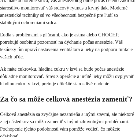
Ak máte ochorenie srdca, váš anesteziológ bude počas celého zákroku
starostlivo monitorovať váš srdcový rytmus a krvný tlak. Moderné
anestetické techniky sú vo všeobecnosti bezpečné pre ľudí so
stabilnými ochoreniami srdca.
Ľudia s problémami s pľúcami, ako je astma alebo CHOCHP,
potrebujú osobitnú pozornosť na dýchanie počas anestézie. Váš
lekársky tím upraví nastavenia ventilátora a lieky na podporu funkcie
vašich pľúc.
Ak máte cukrovku, hladina cukru v krvi sa bude počas anestézie
dôkladne monitorovať. Stres z operácie a určité lieky môžu ovplyvniť
hladinu cukru v krvi, preto je dôležité starostlivé riadenie.
Za čo sa môže celková anestézia zameniť?
Celková anestézia sa zvyčajne nezamieňa s inými stavmi, ale niektoré
z jej následkov sa môžu zameniť s inými zdravotnými problémami.
Pochopenie týchto podobností vám pomôže vedieť, čo môžete
očakávať.