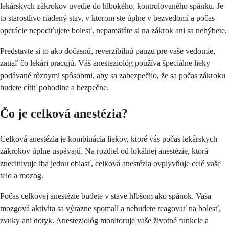
lekárskych zákrokov uvedie do hlbokého, kontrolovaného spánku. Je
to starostlivo riadený stav, v ktorom ste úplne v bezvedomí a počas
operácie nepociťujete bolesť, nepamätáte si na zákrok ani sa nehýbete.
Predstavte si to ako dočasnú, reverzibilnú pauzu pre vaše vedomie,
zatiaľ čo lekári pracujú. Váš anesteziológ používa špeciálne lieky
podávané rôznymi spôsobmi, aby sa zabezpečilo, že sa počas zákroku
budete cítiť pohodlne a bezpečne.
Čo je celková anestézia?
Celková anestézia je kombinácia liekov, ktoré vás počas lekárskych
zákrokov úplne uspávajú. Na rozdiel od lokálnej anestézie, ktorá
znecitlivuje iba jednu oblasť, celková anestézia ovplyvňuje celé vaše
telo a mozog.
Počas celkovej anestézie budete v stave hlbšom ako spánok. Vaša
mozgová aktivita sa výrazne spomalí a nebudete reagovať na bolesť,
zvuky ani dotyk. Anesteziológ monitoruje vaše životné funkcie a