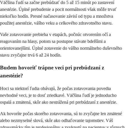
Väčšina ľudí sa začne prebúdzať do 5 až 15 minút po zastavení
anestézie. Úplné prebudenie a pocit normálnosti však môže trvať
niekoľko hodín. Presné načasovanie závisí od typu a množstva
použitej anestézie, vášho veku a celkového zdravotného stavu.
Vaše zotavovanie prebieha v etapách, počnúc otvorením očí a
reagovaním na hlasy, potom sa postupne stávate bdelšími a
orientovanejšími. Úplné zotavenie do vášho normálneho duševného
stavu zvyčajne trvá 6 až 24 hodín.
Budem hovoriť trápne veci pri prebúdzaní z
anestézie?
Hoci sa niektorí ľudia obávajú, že počas zotavovania povedia
nevhodné veci, je to dosť zriedkavé. Väčšina ľudí je jednoducho
ospalá a zmätená, skôr ako nestrážená pri prebúdzaní z anestézie.
Ak hovoríte počas skorého zotavovania, sú to zvyčajne len zmätené
alebo nezmyselné slová, skôr ako odhaľovanie tajomstiev. Váš
zdravotnícky tím je profesionálny a zvyknutý na pacientov v rôznych