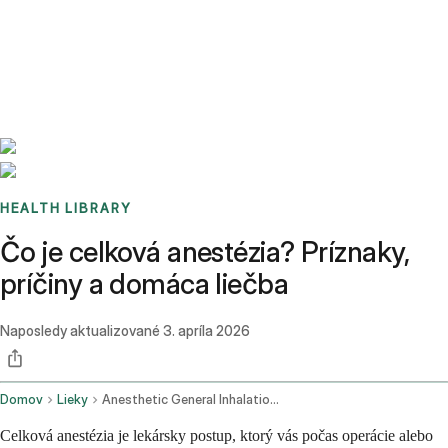
Benchmarks
Stories
FAQ
Sign up / Log in
HEALTH LIBRARY
Čo je celková anestézia? Príznaky,
príčiny a domáca liečba
Naposledy aktualizované
3. apríla 2026
Domov
Lieky
Anesthetic General Inhalation Route Parenteral Route Rectal Route
Celková anestézia je lekársky postup, ktorý vás počas operácie alebo