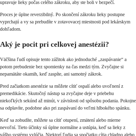
upravuje lieky počas celého zákroku, aby ste boli v bezpečí.
Proces je úplne reverzibilný. Po skončení zákroku lieky postupne
vyprchajú a vy sa prebudíte v zotavovacej miestnosti pod lekárskym
dohľadom.
Aký je pocit pri celkovej anestézii?
Väčšina ľudí opisuje tento zážitok ako jednoduché „zaspávanie“ a
potom prebudenie bez spomienky na čas medzi tým. Zvyčajne si
nepamätáte okamih, keď zaspíte, ani samotný zákrok.
Pred začiatkom anestézie sa môžete cítiť ospalí alebo uvoľnení z
premedikácie. Skutočný nástup sa zvyčajne deje v priebehu
niekoľkých sekúnd až minút, v závislosti od spôsobu podania. Pokojne
sa odplavíte, podobne ako pri zaspávaní do veľmi hlbokého spánku.
Keď sa zobudíte, môžete sa cítiť otupení, zmätení alebo mierne
nevoľní. Tieto účinky sú úplne normálne a ustúpia, keď sa lieky z
vášho systému vylúčia. Niektorí ľudia sa spočiatku cítia chladno alebo