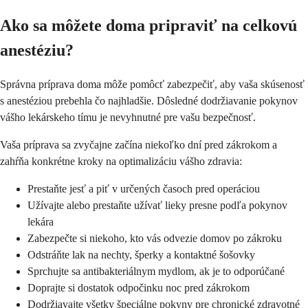
Ako sa môžete doma pripraviť na celkovú
anestéziu?
Správna príprava doma môže pomôcť zabezpečiť, aby vaša skúsenosť
s anestéziou prebehla čo najhladšie. Dôsledné dodržiavanie pokynov
vášho lekárskeho tímu je nevyhnutné pre vašu bezpečnosť.
Vaša príprava sa zvyčajne začína niekoľko dní pred zákrokom a
zahŕňa konkrétne kroky na optimalizáciu vášho zdravia:
Prestaňte jesť a piť v určených časoch pred operáciou
Užívajte alebo prestaňte užívať lieky presne podľa pokynov
lekára
Zabezpečte si niekoho, kto vás odvezie domov po zákroku
Odstráňte lak na nechty, šperky a kontaktné šošovky
Sprchujte sa antibakteriálnym mydlom, ak je to odporúčané
Doprajte si dostatok odpočinku noc pred zákrokom
Dodržiavajte všetky špeciálne pokyny pre chronické zdravotné