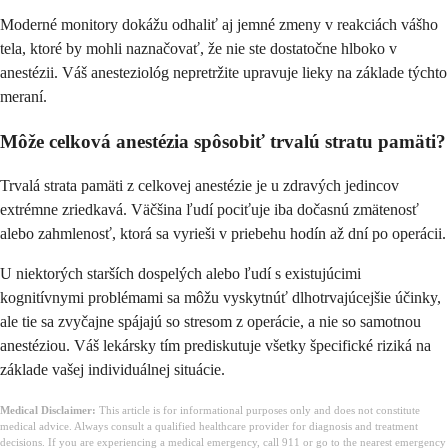
Moderné monitory dokážu odhaliť aj jemné zmeny v reakciách vášho
tela, ktoré by mohli naznačovať, že nie ste dostatočne hlboko v
anestézii. Váš anesteziológ nepretržite upravuje lieky na základe týchto
meraní.
Môže celková anestézia spôsobiť trvalú stratu pamäti?
Trvalá strata pamäti z celkovej anestézie je u zdravých jedincov
extrémne zriedkavá. Väčšina ľudí pociťuje iba dočasnú zmätenosť
alebo zahmlenosť, ktorá sa vyrieši v priebehu hodín až dní po operácii.
U niektorých starších dospelých alebo ľudí s existujúcimi
kognitívnymi problémami sa môžu vyskytnúť dlhotrvajúcejšie účinky,
ale tie sa zvyčajne spájajú so stresom z operácie, a nie so samotnou
anestéziou. Váš lekársky tím prediskutuje všetky špecifické riziká na
základe vašej individuálnej situácie.
Medical Disclaimer:
This article is for informational purposes only and does not constitute
medical advice. Always consult a qualified healthcare provider for diagnosis and treatment
decisions. If you are experiencing a medical emergency, call 911 or go to the nearest emergency