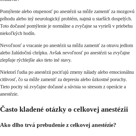
Pomýlenie alebo otupenosť po anestézii sa môže zameniť za mozgovú
príhodu alebo iný neurologický problém, najmä u starších dospelých.
Toto dočasné pomýlenie je normálne a zvyčajne sa vyrieši v priebehu
niekoľkých hodín.
Nevoľnosť a vracanie po anestézii sa môžu zameniť za otravu jedlom
alebo žalúdočnú chrípku. Avšak nevoľnosť po anestézii sa zvyčajne
zlepšuje rýchlejšie ako tieto iné stavy.
Niektorí ľudia po anestézii pociťujú zmeny nálady alebo emocionálnu
citlivosť, čo sa môže zameniť za depresiu alebo úzkostné poruchy.
Tieto pocity sú zvyčajne dočasné a súvisia so stresom z operácie a
anestézie.
Často kladené otázky o celkovej anestézii
Ako dlho trvá prebudenie z celkovej anestézie?