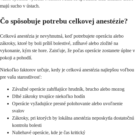
majú sucho v ústach.
Čo spôsobuje potrebu celkovej anestézie?
Celková anestézia je nevyhnutná, keď potrebujete operáciu alebo
zákroky, ktoré by boli príliš bolestivé, zdĺhavé alebo zložité na
vykonanie, kým ste hore. Zaisťuje, že počas operácie zostanete úplne v
pokoji a pohodlí.
Niekoľko faktorov určuje, kedy je celková anestézia najlepšou voľbou
pre vašu starostlivosť:
Závažné operácie zahŕňajúce hrudník, brucho alebo mozog
Dlhé zákroky trvajúce niekoľko hodín
Operácie vyžadujúce presné polohovanie alebo uvoľnenie
svalov
Zákroky, pri ktorých by lokálna anestézia neposkytla dostatočnú
kontrolu bolesti
Naliehavé operácie, kde je čas kritický