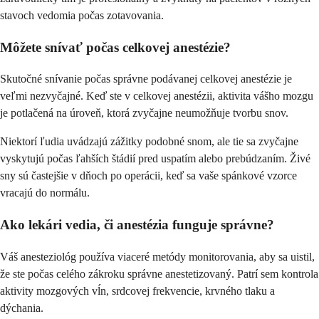
stavoch vedomia počas zotavovania.
Môžete snívať počas celkovej anestézie?
Skutočné snívanie počas správne podávanej celkovej anestézie je
veľmi nezvyčajné. Keď ste v celkovej anestézii, aktivita vášho mozgu
je potlačená na úroveň, ktorá zvyčajne neumožňuje tvorbu snov.
Niektorí ľudia uvádzajú zážitky podobné snom, ale tie sa zvyčajne
vyskytujú počas ľahších štádií pred uspatím alebo prebúdzaním. Živé
sny sú častejšie v dňoch po operácii, keď sa vaše spánkové vzorce
vracajú do normálu.
Ako lekári vedia, či anestézia funguje správne?
Váš anesteziológ používa viaceré metódy monitorovania, aby sa uistil,
že ste počas celého zákroku správne anestetizovaný. Patrí sem kontrola
aktivity mozgových vĺn, srdcovej frekvencie, krvného tlaku a
dýchania.