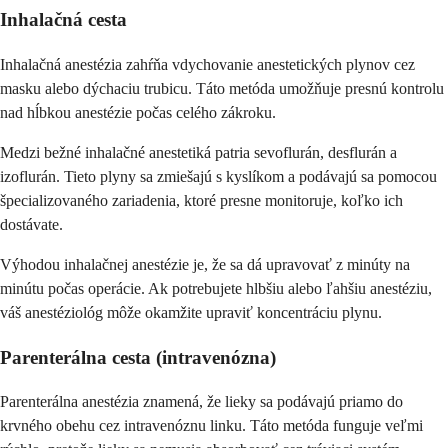
Inhalačná cesta
Inhalačná anestézia zahŕňa vdychovanie anestetických plynov cez
masku alebo dýchaciu trubicu. Táto metóda umožňuje presnú kontrolu
nad hĺbkou anestézie počas celého zákroku.
Medzi bežné inhalačné anestetiká patria sevoflurán, desflurán a
izoflurán. Tieto plyny sa zmiešajú s kyslíkom a podávajú sa pomocou
špecializovaného zariadenia, ktoré presne monitoruje, koľko ich
dostávate.
Výhodou inhalačnej anestézie je, že sa dá upravovať z minúty na
minútu počas operácie. Ak potrebujete hlbšiu alebo ľahšiu anestéziu,
váš anestéziológ môže okamžite upraviť koncentráciu plynu.
Parenterálna cesta (intravenózna)
Parenterálna anestézia znamená, že lieky sa podávajú priamo do
krvného obehu cez intravenóznu linku. Táto metóda funguje veľmi