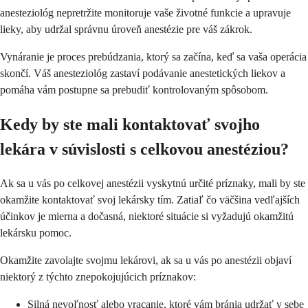
anesteziológ nepretržite monitoruje vaše životné funkcie a upravuje
lieky, aby udržal správnu úroveň anestézie pre váš zákrok.
Vynáranie je proces prebúdzania, ktorý sa začína, keď sa vaša operácia
skončí. Váš anesteziológ zastaví podávanie anestetických liekov a
pomáha vám postupne sa prebudiť kontrolovaným spôsobom.
Kedy by ste mali kontaktovať svojho
lekára v súvislosti s celkovou anestéziou?
Ak sa u vás po celkovej anestézii vyskytnú určité príznaky, mali by ste
okamžite kontaktovať svoj lekársky tím. Zatiaľ čo väčšina vedľajších
účinkov je mierna a dočasná, niektoré situácie si vyžadujú okamžitú
lekársku pomoc.
Okamžite zavolajte svojmu lekárovi, ak sa u vás po anestézii objaví
niektorý z týchto znepokojujúcich príznakov:
Silná nevoľnosť alebo vracanie, ktoré vám bránia udržať v sebe