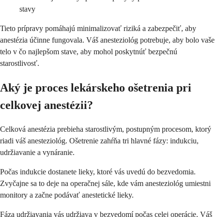
stavy
Tieto prípravy pomáhajú minimalizovať riziká a zabezpečiť, aby
anestézia účinne fungovala. Váš anesteziológ potrebuje, aby bolo vaše
telo v čo najlepšom stave, aby mohol poskytnúť bezpečnú
starostlivosť.
Aký je proces lekárskeho ošetrenia pri
celkovej anestézii?
Celková anestézia prebieha starostlivým, postupným procesom, ktorý
riadi váš anesteziológ. Ošetrenie zahŕňa tri hlavné fázy: indukciu,
udržiavanie a vynáranie.
Počas indukcie dostanete lieky, ktoré vás uvedú do bezvedomia.
Zvyčajne sa to deje na operačnej sále, kde vám anesteziológ umiestni
monitory a začne podávať anestetické lieky.
Fáza udržiavania vás udržiava v bezvedomí počas celej operácie. Váš