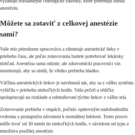
vyžadujú rozsiahlejšie chirurgické zákroky, ktoré potrebujú hlbšiu
anestéziu.
Môžete sa zotaviť z celkovej anestézie
sami?
Vaše telo prirodzene spracováva a eliminuje anestetické lieky v
priebehu času, ale počas zotavovania budete potrebovať lekársky
dohľad. Anestézia sama odznie, ale zdravotnícki pracovníci vás
monitorujú, aby sa uistili, že všetko prebieha hladko.
Väčšina anestetických liekov je navrhnutá tak, aby sa z vášho systému
vylúčila v priebehu niekoľkých hodín. Vaša pečeň a obličky
spolupracujú na rozklade a odstraňovaní týchto liekov z vášho tela.
Zotavovanie prebieha v etapách, počnúc opätovným nadobudnutím
vedomia a postupným návratom k normálnej bdelosti. Tento proces
môže trvať od 30 minút do niekoľkých hodín, v závislosti od typu a
množstva použitej anestézie.