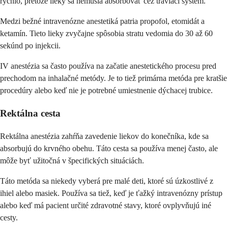
rýchlo, pretože lieky sa nemusia absorbovať cez tráviaci systém.
Medzi bežné intravenózne anestetiká patria propofol, etomidát a
ketamín. Tieto lieky zvyčajne spôsobia stratu vedomia do 30 až 60
sekúnd po injekcii.
IV anestézia sa často používa na začatie anestetického procesu pred
prechodom na inhalačné metódy. Je to tiež primárna metóda pre kratšie
procedúry alebo keď nie je potrebné umiestnenie dýchacej trubice.
Rektálna cesta
Rektálna anestézia zahŕňa zavedenie liekov do konečníka, kde sa
absorbujú do krvného obehu. Táto cesta sa používa menej často, ale
môže byť užitočná v špecifických situáciách.
Táto metóda sa niekedy vyberá pre malé deti, ktoré sú úzkostlivé z
ihiel alebo masiek. Používa sa tiež, keď je ťažký intravenózny prístup
alebo keď má pacient určité zdravotné stavy, ktoré ovplyvňujú iné
cesty.