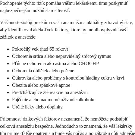
Pochopenie týchto rizík pomáha vášmu lekárskemu tímu poskytnúť
najbezpečnejšiu možnú starostlivosť.
Váš anesteziológ preskúma vašu anamnézu a aktuálny zdravotný stav,
aby identifikoval akékoľvek faktory, ktoré by mohli ovplyvniť váš
zážitok z anestézie:
Pokročilý vek (nad 65 rokov)
Ochorenia srdca alebo nepravidelný srdcový rytmus
Pľúcne ochorenia ako astma alebo CHOCHP
Ochorenia obličiek alebo pečene
Cukrovka alebo problémy s kontrolou hladiny cukru v krvi
Obezita alebo spánkové apnoe
Predchádzajúce zlé reakcie na anestéziu
Fajčenie alebo nadmerné užívanie alkoholu
Určité lieky alebo doplnky
Prítomnosť rizikových faktorov neznamená, že nemôžete podstúpiť
celkovú anestéziu bezpečne. Jednoducho to znamená, že váš lekársky
tím prijme ďalšie opatrenia a bude vás počas a po zákroku dôkladnejšie