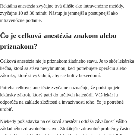
Rektálna anestézia zvyčajne trvá dlhšie ako intravenózne metódy,
zvyčajne 10 až 30 minút. Nástup je jemnejší a postupnejší ako
intravenózne podanie.
Čo je celková anestézia znakom alebo
príznakom?
Celková anestézia nie je príznakom žiadneho stavu. Je to skôr lekárska
liečba, ktorá sa stáva nevyhnutnou, keď potrebujete operáciu alebo
zákroky, ktoré si vyžadujú, aby ste boli v bezvedomí.
Potreba celkovej anestézie zvyčajne naznačuje, že podstupujete
lekársky zákrok, ktorý patrí do určitých kategórií. Váš lekár ju
odporúča na základe zložitosti a invazívnosti toho, čo je potrebné
urobiť.
Niekedy požiadavka na celkovú anestéziu odráža závažnosť vášho
základného zdravotného stavu. Zložitejšie zdravotné problémy často