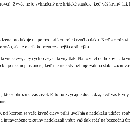
oveň. Zvyčajne je vyhradený pre kritické situácie, keď váš krvný tlak k
odzene produkuje na pomoc pri kontrole krvného tlaku. Keď ste zdraví, 
ormón, ale je oveľa koncentrovanejšia a silnejšia.
 krvné cievy, aby rýchlo zvýšil krvný tlak. Na rozdiel od liekov na krv
iečbu poslednej inštancie, keď iné metódy nefungovali na stabilizáciu v
a, ktorý ohrozuje váš život. K tomu zvyčajne dochádza, keď váš krvný t
anie.
v, pri ktorom sa vaše krvné cievy príliš uvoľnia a nedokážu udržať spr
a intravenózne tekutiny nedokázali vrátiť váš tlak späť na bezpečnú úr