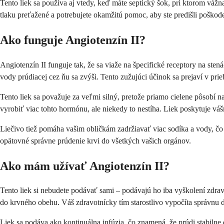
Tento liek sa používa aj vtedy, keď máte septický šok, pri ktorom vážn
tlaku preťažené a potrebujete okamžitú pomoc, aby ste predišli poškod
Ako funguje Angiotenzín II?
Angiotenzín II funguje tak, že sa viaže na špecifické receptory na sten
vody prúdiacej cez ňu sa zvýši. Tento zužujúci účinok sa prejaví v pr
Tento liek sa považuje za veľmi silný, pretože priamo cielene pôsobí n
vyrobiť viac tohto hormónu, ale niekedy to nestíha. Liek poskytuje vá
Liečivo tiež pomáha vašim obličkám zadržiavať viac sodíka a vody, č
opätovné správne prúdenie krvi do všetkých vašich orgánov.
Ako mám užívať Angiotenzín II?
Tento liek si nebudete podávať sami – podávajú ho iba vyškolení zdrav
do krvného obehu. Váš zdravotnícky tím starostlivo vypočíta správnu d
Liek sa podáva ako kontinuálna infúzia, čo znamená, že prúdi stabilne 