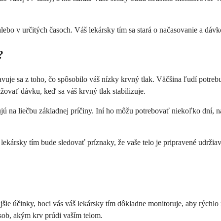
alebo v určitých časoch. Váš lekársky tím sa stará o načasovanie a dáv
?
avuje sa z toho, čo spôsobilo váš nízky krvný tlak. Väčšina ľudí potrebu
ovať dávku, keď sa váš krvný tlak stabilizuje.
ú na liečbu základnej príčiny. Iní ho môžu potrebovať niekoľko dní, n
š lekársky tím bude sledovať príznaky, že vaše telo je pripravené udr
jšie účinky, hoci vás váš lekársky tím dôkladne monitoruje, aby rýchlo
ôsob, akým krv prúdi vaším telom.