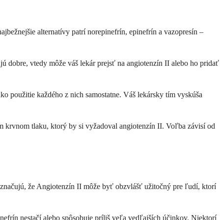
bežnejšie alternatívy patrí norepinefrín, epinefrín a vazopresín –
jú dobre, vtedy môže váš lekár prejsť na angiotenzín II alebo ho pridať
ako použitie každého z nich samostatne. Váš lekársky tím vyskúša
 krvnom tlaku, ktorý by si vyžadoval angiotenzín II. Voľba závisí od
načujú, že Angiotenzín II môže byť obzvlášť užitočný pre ľudí, ktorí
frín nestačí alebo spôsobuje príliš veľa vedľajších účinkov. Niektorí