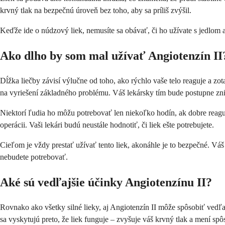
krvný tlak na bezpečnú úroveň bez toho, aby sa príliš zvýšil.
Keďže ide o núdzový liek, nemusíte sa obávať, či ho užívate s jedlom 
Ako dlho by som mal užívať Angiotenzín II
Dĺžka liečby závisí výlučne od toho, ako rýchlo vaše telo reaguje a zot
na vyriešení základného problému. Váš lekársky tím bude postupne zniž
Niektorí ľudia ho môžu potrebovať len niekoľko hodín, ak dobre reaguj
operácii. Vaši lekári budú neustále hodnotiť, či liek ešte potrebujete.
Cieľom je vždy prestať užívať tento liek, akonáhle je to bezpečné. Vá
nebudete potrebovať.
Aké sú vedľajšie účinky Angiotenzínu II?
Rovnako ako všetky silné lieky, aj Angiotenzín II môže spôsobiť vedľa
sa vyskytujú preto, že liek funguje – zvyšuje váš krvný tlak a mení sp