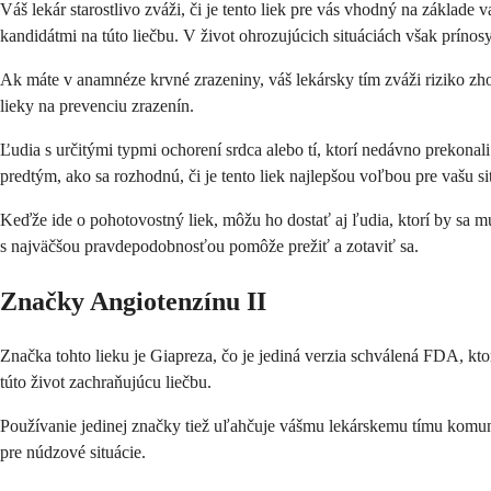
Váš lekár starostlivo zváži, či je tento liek pre vás vhodný na základ
kandidátmi na túto liečbu. V život ohrozujúcich situáciách však prínos
Ak máte v anamnéze krvné zrazeniny, váš lekársky tím zváži riziko zho
lieky na prevenciu zrazenín.
Ľudia s určitými typmi ochorení srdca alebo tí, ktorí nedávno prekona
predtým, ako sa rozhodnú, či je tento liek najlepšou voľbou pre vašu si
Keďže ide o pohotovostný liek, môžu ho dostať aj ľudia, ktorí by sa m
s najväčšou pravdepodobnosťou pomôže prežiť a zotaviť sa.
Značky Angiotenzínu II
Značka tohto lieku je Giapreza, čo je jediná verzia schválená FDA, kt
túto život zachraňujúcu liečbu.
Používanie jedinej značky tiež uľahčuje vášmu lekárskemu tímu komunik
pre núdzové situácie.