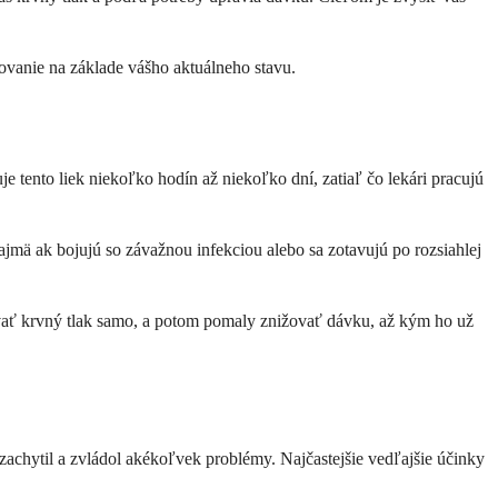
kovanie na základe vášho aktuálneho stavu.
je tento liek niekoľko hodín až niekoľko dní, zatiaľ čo lekári pracujú
ajmä ak bojujú so závažnou infekciou alebo sa zotavujú po rozsiahlej
žiavať krvný tlak samo, a potom pomaly znižovať dávku, až kým ho už
 zachytil a zvládol akékoľvek problémy. Najčastejšie vedľajšie účinky