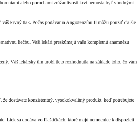
i ochoreniami alebo poruchami zrážanlivosti krvi nemusia byť vhodnými
ť váš krvný tlak. Počas podávania Angiotenzínu II môžu použiť ďalšie
ternatívnu liečbu. Vaši lekári preskúmajú vašu kompletnú anamnézu
zený. Váš lekársky tím urobí tieto rozhodnutia na základe toho, čo vám
, že dostávate konzistentný, vysokokvalitný produkt, keď potrebujete
ie. Liek sa dodáva vo fľaštičkách, ktoré majú nemocnice k dispozícii