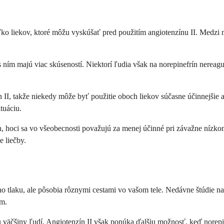
o liekov, ktoré môžu vyskúšať pred použitím angiotenzínu II. Medzi naj
s ním majú viac skúseností. Niektorí ľudia však na norepinefrín nereagu
 II, takže niekedy môže byť použitie oboch liekov súčasne účinnejšie 
tuáciu.
, hoci sa vo všeobecnosti považujú za menej účinné pri závažne nízkom
e liečby.
 tlaku, ale pôsobia rôznymi cestami vo vašom tele. Nedávne štúdie naz
om.
väčšiny ľudí. Angiotenzín II však ponúka ďalšiu možnosť, keď norepine