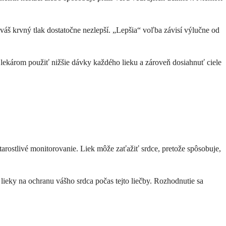
 váš krvný tlak dostatočne nezlepší. „Lepšia“ voľba závisí výlučne od
lekárom použiť nižšie dávky každého lieku a zároveň dosiahnuť ciele
rostlivé monitorovanie. Liek môže zaťažiť srdce, pretože spôsobuje,
ieky na ochranu vášho srdca počas tejto liečby. Rozhodnutie sa