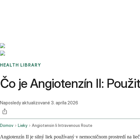
Benchmarks
Stories
FAQ
Sign up / Log in
HEALTH LIBRARY
Čo je Angiotenzín II: Použi
Naposledy aktualizované
3. apríla 2026
Domov
Lieky
Angiotensin Ii Intravenous Route
Angiotenzín II je silný liek používaný v nemocničnom prostredí na lie