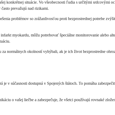
e vašej konkrétnej situácie. Vo všeobecnosti ľudia s určitými srdcovým
y často prevažujú nad rizikami.
ršenia problémov so zrážanlivosťou proti bezprostrednej potrebe zvýši
li infarkt myokardu, môžu potrebovať špeciálne monitorovanie alebo al
tuáciu.
u za normálnych okolností vyhýbali, ak je ich život bezprostredne ohro
orá je v súčasnosti dostupná v Spojených štátoch. To pomáha zabezpečiť
áciu o vašej liečbe a zabezpečuje, že všetci používajú rovnaké zložen