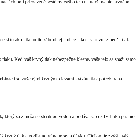
ituáciách boli prirodzené systémy vášho tela na udržiavanie krvného
te si to ako utiahnutie záhradnej hadice – keď sa otvor zmenší, tlak
o tlaku. Keď váš krvný tlak nebezpečne klesne, vaše telo sa snaží samo
mbinácii so zúženými krvnými cievami vytvára tlak potrebný na
, ktorý sa zmieša so sterilnou vodou a podáva sa cez IV linku priamo
váš krvný tlak a podľa potreby upravia dávku. Cieľom je zvýšiť váš