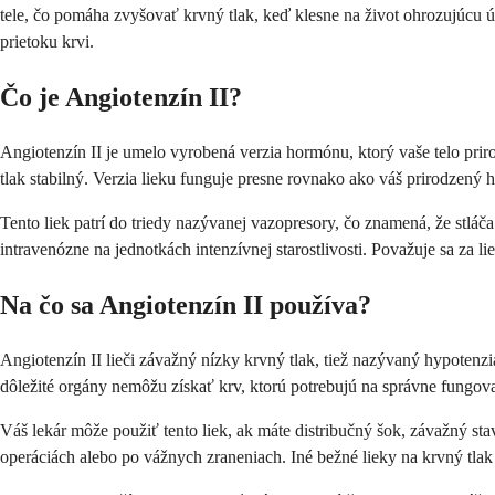
tele, čo pomáha zvyšovať krvný tlak, keď klesne na život ohrozujúcu úr
prietoku krvi.
Čo je Angiotenzín II?
Angiotenzín II je umelo vyrobená verzia hormónu, ktorý vaše telo prir
tlak stabilný. Verzia lieku funguje presne rovnako ako váš prirodzený h
Tento liek patrí do triedy nazývanej vazopresory, čo znamená, že stláča
intravenózne na jednotkách intenzívnej starostlivosti. Považuje sa za l
Na čo sa Angiotenzín II používa?
Angiotenzín II lieči závažný nízky krvný tlak, tiež nazývaný hypotenzi
dôležité orgány nemôžu získať krv, ktorú potrebujú na správne fungov
Váš lekár môže použiť tento liek, ak máte distribučný šok, závažný sta
operáciách alebo po vážnych zraneniach. Iné bežné lieky na krvný tlak 