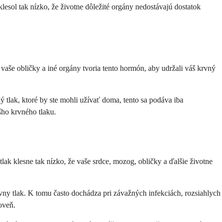
lesol tak nízko, že životne dôležité orgány nedostávajú dostatok
vaše obličky a iné orgány tvoria tento hormón, aby udržali váš krvný
ný tlak, ktoré by ste mohli užívať doma, tento sa podáva iba
ášho krvného tlaku.
lak klesne tak nízko, že vaše srdce, mozog, obličky a ďalšie životne
ávny tlak. K tomu často dochádza pri závažných infekciách, rozsiahlych
oveň.