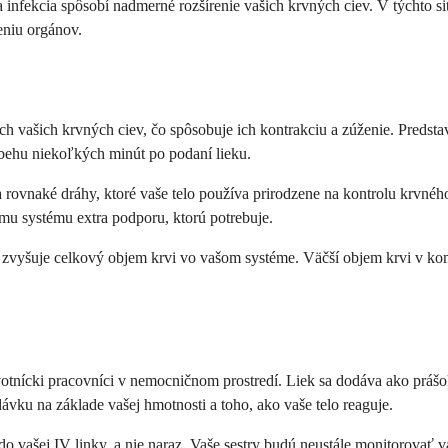
a infekcia spôsobí nadmerné rozšírenie vašich krvných ciev. V týchto s
eniu orgánov.
ách vašich krvných ciev, čo spôsobuje ich kontrakciu a zúženie. Predstav
iebehu niekoľkých minút po podaní lieku.
a rovnaké dráhy, ktoré vaše telo používa prirodzene na kontrolu krvnéh
šmu systému extra podporu, ktorú potrebuje.
o zvyšuje celkový objem krvi vo vašom systéme. Väčší objem krvi v ko
otnícki pracovníci v nemocničnom prostredí. Liek sa dodáva ako prášok
ávku na základe vašej hmotnosti a toho, ako vaše telo reaguje.
do vašej IV linky, a nie naraz. Vaše sestry budú neustále monitorovať 