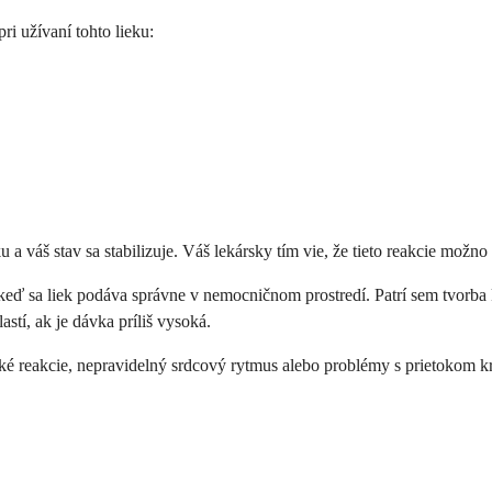
ri užívaní tohto lieku:
ku a váš stav sa stabilizuje. Váš lekársky tím vie, že tieto reakcie mož
keď sa liek podáva správne v nemocničnom prostredí. Patrí sem tvorba 
stí, ak je dávka príliš vysoká.
é reakcie, nepravidelný srdcový rytmus alebo problémy s prietokom kr