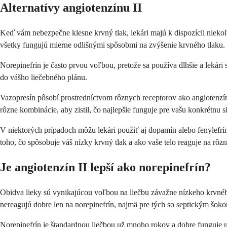
Alternatívy angiotenzínu II
Keď vám nebezpečne klesne krvný tlak, lekári majú k dispozícii niekoľk
všetky fungujú mierne odlišnými spôsobmi na zvýšenie krvného tlaku.
Norepinefrín je často prvou voľbou, pretože sa používa dlhšie a lekári 
do vášho liečebného plánu.
Vazopresín pôsobí prostredníctvom rôznych receptorov ako angiotenzín
rôzne kombinácie, aby zistil, čo najlepšie funguje pre vašu konkrétnu si
V niektorých prípadoch môžu lekári použiť aj dopamín alebo fenylefrín
toho, čo spôsobuje váš nízky krvný tlak a ako vaše telo reaguje na rôzn
Je angiotenzín II lepší ako norepinefrín?
Obidva lieky sú vynikajúcou voľbou na liečbu závažne nízkeho krvného
nereagujú dobre len na norepinefrín, najmä pre tých so septickým šok
Norepinefrín je štandardnou liečbou už mnoho rokov a dobre funguje u 