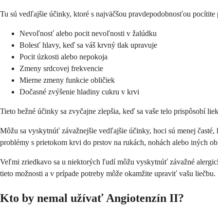
Tu sú vedľajšie účinky, ktoré s najväčšou pravdepodobnosťou pocítite p
Nevoľnosť alebo pocit nevoľnosti v žalúdku
Bolesť hlavy, keď sa váš krvný tlak upravuje
Pocit úzkosti alebo nepokoja
Zmeny srdcovej frekvencie
Mierne zmeny funkcie obličiek
Dočasné zvýšenie hladiny cukru v krvi
Tieto bežné účinky sa zvyčajne zlepšia, keď sa vaše telo prispôsobí lie
Môžu sa vyskytnúť závažnejšie vedľajšie účinky, hoci sú menej časté, 
problémy s prietokom krvi do prstov na rukách, nohách alebo iných obla
Veľmi zriedkavo sa u niektorých ľudí môžu vyskytnúť závažné alergick
tieto možnosti a v prípade potreby môže okamžite upraviť vašu liečbu.
Kto by nemal užívať Angiotenzín II?