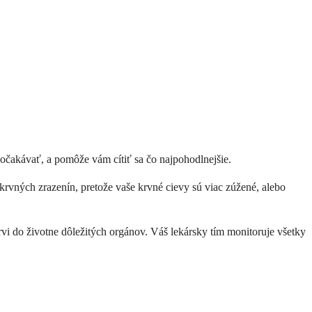
no očakávať, a pomôže vám cítiť sa čo najpohodlnejšie.
krvných zrazenín, pretože vaše krvné cievy sú viac zúžené, alebo
vi do životne dôležitých orgánov. Váš lekársky tím monitoruje všetky