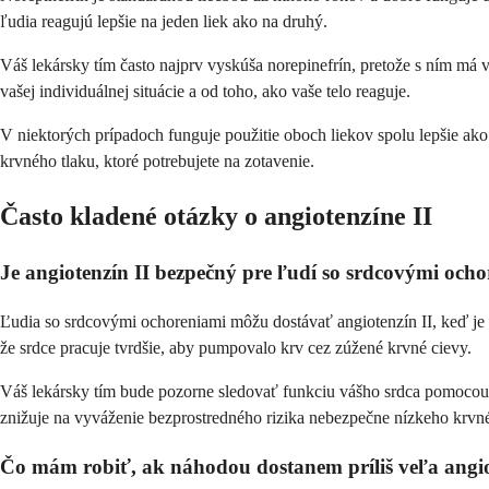
ľudia reagujú lepšie na jeden liek ako na druhý.
Váš lekársky tím často najprv vyskúša norepinefrín, pretože s ním má vi
vašej individuálnej situácie a od toho, ako vaše telo reaguje.
V niektorých prípadoch funguje použitie oboch liekov spolu lepšie ak
krvného tlaku, ktoré potrebujete na zotavenie.
Často kladené otázky o angiotenzíne II
Je angiotenzín II bezpečný pre ľudí so srdcovými och
Ľudia so srdcovými ochoreniami môžu dostávať angiotenzín II, keď je 
že srdce pracuje tvrdšie, aby pumpovalo krv cez zúžené krvné cievy.
Váš lekársky tím bude pozorne sledovať funkciu vášho srdca pomocou m
znižuje na vyváženie bezprostredného rizika nebezpečne nízkeho krvné
Čo mám robiť, ak náhodou dostanem príliš veľa angio