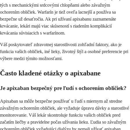
tých s mechanickými srdcovými chlopňami alebo závažným
ochorením obličiek. Warfarín je tiež oveľa lacnejší a používa sa
bezpečne už desaťročia. Ak pri užívaní apixabanu zaznamenáte
krvácanie, lekári majú viac skúseností s riadením komplikácií
krvácania súvisiacich s warfarínom.
Váš poskytovateľ zdravotnej starostlivosti zohľadní faktory, ako je
funkcia vašich obličiek, iné lieky, životný štýl a osobné preferencie pri
výbere medzi týmito možnosťami.
Často kladené otázky o apixabane
Je apixaban bezpečný pre ľudí s ochorením obličiek?
Apixaban sa môže bezpečne používať u ľudí s miernym až stredne
závažným ochorením obličiek, ale vyžaduje úpravu dávky a starostlivé
monitorovanie. Váš lekár skontroluje funkciu vašich obličiek pred
začatím liečby a pravidelne počas užívania lieku. Ľudia so závažným
ochorením obličiek vyžadujúci dialýzu by nemali užívať apixaban.