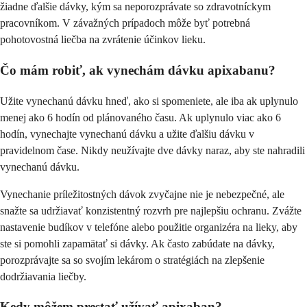
žiadne ďalšie dávky, kým sa neporozprávate so zdravotníckym
pracovníkom. V závažných prípadoch môže byť potrebná
pohotovostná liečba na zvrátenie účinkov lieku.
Čo mám robiť, ak vynechám dávku apixabanu?
Užite vynechanú dávku hneď, ako si spomeniete, ale iba ak uplynulo
menej ako 6 hodín od plánovaného času. Ak uplynulo viac ako 6
hodín, vynechajte vynechanú dávku a užite ďalšiu dávku v
pravidelnom čase. Nikdy neužívajte dve dávky naraz, aby ste nahradili
vynechanú dávku.
Vynechanie príležitostných dávok zvyčajne nie je nebezpečné, ale
snažte sa udržiavať konzistentný rozvrh pre najlepšiu ochranu. Zvážte
nastavenie budíkov v telefóne alebo použitie organizéra na lieky, aby
ste si pomohli zapamätať si dávky. Ak často zabúdate na dávky,
porozprávajte sa so svojím lekárom o stratégiách na zlepšenie
dodržiavania liečby.
Kedy môžem prestať užívať apixaban?