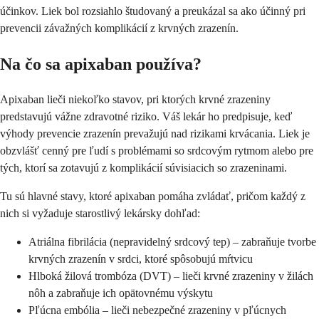
účinkov. Liek bol rozsiahlo študovaný a preukázal sa ako účinný pri
prevencii závažných komplikácií z krvných zrazenín.
Na čo sa apixaban používa?
Apixaban lieči niekoľko stavov, pri ktorých krvné zrazeniny
predstavujú vážne zdravotné riziko. Váš lekár ho predpisuje, keď
výhody prevencie zrazenín prevažujú nad rizikami krvácania. Liek je
obzvlášť cenný pre ľudí s problémami so srdcovým rytmom alebo pre
tých, ktorí sa zotavujú z komplikácií súvisiacich so zrazeninami.
Tu sú hlavné stavy, ktoré apixaban pomáha zvládať, pričom každý z
nich si vyžaduje starostlivý lekársky dohľad:
Atriálna fibrilácia (nepravidelný srdcový tep) – zabraňuje tvorbe
krvných zrazenín v srdci, ktoré spôsobujú mŕtvicu
Hlboká žilová trombóza (DVT) – lieči krvné zrazeniny v žilách
nôh a zabraňuje ich opätovnému výskytu
Pľúcna embólia – lieči nebezpečné zrazeniny v pľúcnych