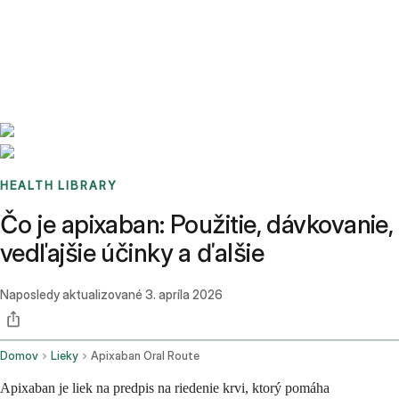
Benchmarks
Stories
FAQ
Sign up / Log in
HEALTH LIBRARY
Čo je apixaban: Použitie, dávkovanie,
vedľajšie účinky a ďalšie
Naposledy aktualizované
3. apríla 2026
Domov
Lieky
Apixaban Oral Route
Apixaban je liek na predpis na riedenie krvi, ktorý pomáha