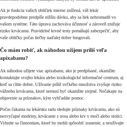
Ak je funkcia vašich obličiek mierne znížená, váš lekár
pravdepodobne predpíše nižšiu dávku, aby sa liek nehromadil vo
vašom systéme. Táto úprava zachováva účinnosť a zároveň znižuje
riziko krvácania. Pravidelné krvné testy pomáhajú zabezpečiť, aby
vaše obličky počas liečby naďalej dobre fungovali.
Čo mám robiť, ak náhodou užijem príliš veľa
apixabanu?
Ak náhodou užijete viac apixabanu, ako je predpísané, okamžite
kontaktujte svojho lekára alebo toxikologické informačné centrum, aj
keď sa cítite dobre. Užívanie príliš veľkého množstva zvyšuje riziko
vážneho krvácania, ktoré nemusí byť okamžite zrejmé. Nečakajte na
objavenie sa príznakov, kým vyhľadáte pomoc.
Počas čakania na lekársku radu sledujte príznaky krvácania, ako sú
nezvyčajné modriny, krvácanie z nosa alebo krv v moči alebo stolici.
Vyhnite sa činnostiam, ktoré by mohli spôsobiť zranenie, a neužívajte