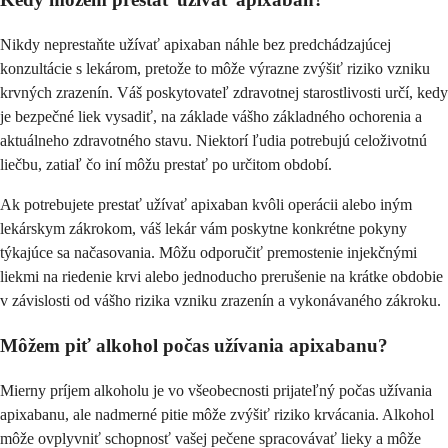
Nikdy neprestaňte užívať apixaban náhle bez predchádzajúcej
konzultácie s lekárom, pretože to môže výrazne zvýšiť riziko vzniku
krvných zrazenín. Váš poskytovateľ zdravotnej starostlivosti určí, kedy
je bezpečné liek vysadiť, na základe vášho základného ochorenia a
aktuálneho zdravotného stavu. Niektorí ľudia potrebujú celoživotnú
liečbu, zatiaľ čo iní môžu prestať po určitom období.
Ak potrebujete prestať užívať apixaban kvôli operácii alebo iným
lekárskym zákrokom, váš lekár vám poskytne konkrétne pokyny
týkajúce sa načasovania. Môžu odporučiť premostenie injekčnými
liekmi na riedenie krvi alebo jednoducho prerušenie na krátke obdobie
v závislosti od vášho rizika vzniku zrazenín a vykonávaného zákroku.
Môžem piť alkohol počas užívania apixabanu?
Mierny príjem alkoholu je vo všeobecnosti prijateľný počas užívania
apixabanu, ale nadmerné pitie môže zvýšiť riziko krvácania. Alkohol
môže ovplyvniť schopnosť vašej pečene spracovávať lieky a môže