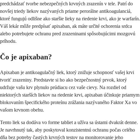
predchádzať tvorbe nebezpečných krvných zrazenín v tele. Patrí do
novšej triedy liekov nazývaných priame perorálne antikoagulanciá,
ktoré fungujú odlišne ako staršie lieky na riedenie krvi, ako je warfarín.
Váš lekár môže predpísať apixaban, ak máte určité ochorenia srdca
alebo potrebujete ochranu pred zrazeninami spôsobujúcimi mozgovú
príhodu.
Čo je apixaban?
Apixaban je antikoagulačný liek, ktorý znižuje schopnosť vašej krvi
tvoriť zrazeniny. Predstavte si ho ako bezpečnostný prvok, ktorý
udržuje vašu krv plynulo prúdiacu cez vaše cievy. Na rozdiel od
niektorých starších liekov na riedenie krvi, apixaban účinkuje priamym
blokovaním špecifického proteínu zrážania nazývaného Faktor Xa vo
vašom krvnom obehu.
Tento liek sa dodáva vo forme tabliet a užíva sa ústami dvakrát denne.
Je navrhnutý tak, aby poskytoval konzistentnú ochranu počas celého
dňa bez potreby častých krvných testov na monitorovanie jeho