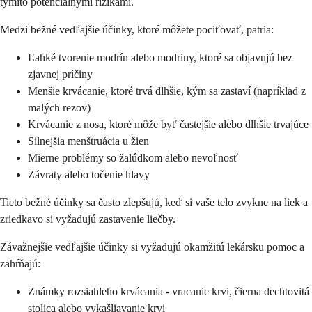
týmito potenciálnymi rizikami.
Medzi bežné vedľajšie účinky, ktoré môžete pociťovať, patria:
Ľahké tvorenie modrín alebo modriny, ktoré sa objavujú bez
zjavnej príčiny
Menšie krvácanie, ktoré trvá dlhšie, kým sa zastaví (napríklad z
malých rezov)
Krvácanie z nosa, ktoré môže byť častejšie alebo dlhšie trvajúce
Silnejšia menštruácia u žien
Mierne problémy so žalúdkom alebo nevoľnosť
Závraty alebo točenie hlavy
Tieto bežné účinky sa často zlepšujú, keď si vaše telo zvykne na liek a
zriedkavo si vyžadujú zastavenie liečby.
Závažnejšie vedľajšie účinky si vyžadujú okamžitú lekársku pomoc a
zahŕňajú:
Známky rozsiahleho krvácania - vracanie krvi, čierna dechtovitá
stolica alebo vykašliavanie krvi