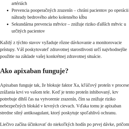
artériách
Prevencia pooperačných zrazenín – chráni pacientov po operácii
náhrady bedrového alebo kolenného kĺbu
Sekundárna prevencia mŕtvice – znižuje riziko ďalších mŕtvic u
určitých pacientov
Každý z týchto stavov vyžaduje rôzne dávkovanie a monitorovacie
prístupy. Váš poskytovateľ zdravotnej starostlivosti určí najvhodnejšie
použitie na základe vašej konkrétnej zdravotnej situácie.
Ako apixaban funguje?
Apixaban funguje tak, že blokuje faktor Xa, kľúčový proteín v procese
zrážania krvi vo vašom tele. Keď je tento proteín inhibovaný, krv
potrebuje dlhší čas na vytvorenie zrazenín, čím sa znižuje riziko
nebezpečných blokád v krvných cievach. Vďaka tomu je apixaban
stredne silný antikoagulant, ktorý poskytuje spoľahlivú ochranu.
Liečivo začína účinkovať do niekoľkých hodín po prvej dávke, pričom