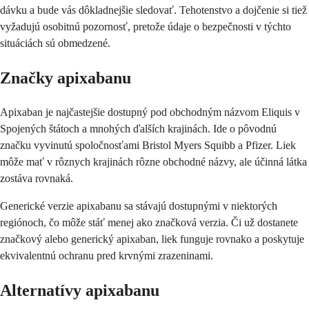
dávku a bude vás dôkladnejšie sledovať. Tehotenstvo a dojčenie si tiež
vyžadujú osobitnú pozornosť, pretože údaje o bezpečnosti v týchto
situáciách sú obmedzené.
Značky apixabanu
Apixaban je najčastejšie dostupný pod obchodným názvom Eliquis v
Spojených štátoch a mnohých ďalších krajinách. Ide o pôvodnú
značku vyvinutú spoločnosťami Bristol Myers Squibb a Pfizer. Liek
môže mať v rôznych krajinách rôzne obchodné názvy, ale účinná látka
zostáva rovnaká.
Generické verzie apixabanu sa stávajú dostupnými v niektorých
regiónoch, čo môže stáť menej ako značková verzia. Či už dostanete
značkový alebo generický apixaban, liek funguje rovnako a poskytuje
ekvivalentnú ochranu pred krvnými zrazeninami.
Alternatívy apixabanu