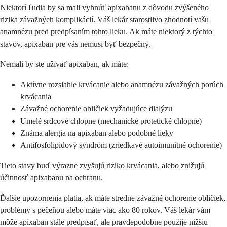
Niektorí ľudia by sa mali vyhnúť apixabanu z dôvodu zvýšeného
rizika závažných komplikácií. Váš lekár starostlivo zhodnotí vašu
anamnézu pred predpísaním tohto lieku. Ak máte niektorý z týchto
stavov, apixaban pre vás nemusí byť bezpečný.
Nemali by ste užívať apixaban, ak máte:
Aktívne rozsiahle krvácanie alebo anamnézu závažných porúch
krvácania
Závažné ochorenie obličiek vyžadujúce dialýzu
Umelé srdcové chlopne (mechanické protetické chlopne)
Známa alergia na apixaban alebo podobné lieky
Antifosfolipidový syndróm (zriedkavé autoimunitné ochorenie)
Tieto stavy buď výrazne zvyšujú riziko krvácania, alebo znižujú
účinnosť apixabanu na ochranu.
Ďalšie upozornenia platia, ak máte stredne závažné ochorenie obličiek,
problémy s pečeňou alebo máte viac ako 80 rokov. Váš lekár vám
môže apixaban stále predpísať, ale pravdepodobne použije nižšiu