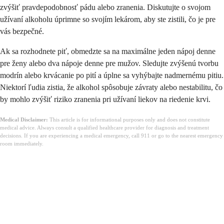
zvýšiť pravdepodobnosť pádu alebo zranenia. Diskutujte o svojom
užívaní alkoholu úprimne so svojím lekárom, aby ste zistili, čo je pre
vás bezpečné.
Ak sa rozhodnete piť, obmedzte sa na maximálne jeden nápoj denne
pre ženy alebo dva nápoje denne pre mužov. Sledujte zvýšenú tvorbu
modrín alebo krvácanie po pití a úplne sa vyhýbajte nadmernému pitiu.
Niektorí ľudia zistia, že alkohol spôsobuje závraty alebo nestabilitu, čo
by mohlo zvýšiť riziko zranenia pri užívaní liekov na riedenie krvi.
Medical Disclaimer:
This article is for informational purposes only and does not constitute
medical advice. Always consult a qualified healthcare provider for diagnosis and treatment
decisions. If you are experiencing a medical emergency, call 911 or go to the nearest emergency
room immediately.