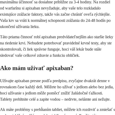
maximálna účinnosť sa dosiahne približne za 3-4 hodiny. Na rozdiel
od warfarínu si apixaban nevyžaduje, aby vaše telo rozkladalo
existujúce zrážacie faktory, takže vás začne chrániť oveľa rýchlejšie.
Vaša krv sa vráti k normálnej schopnosti zrážania do 24-48 hodín po
ukončení užívania lieku.
Táto priama činnosť robí apixaban predvídateľnejším ako staršie lieky
na riedenie krvi. Nebudete potrebovať pravidelné krvné testy, aby ste
skontrolovali, či liek správne funguje, hoci váš lekár bude stále
sledovať vaše celkové zdravie a funkciu obličiek.
Ako mám užívať apixaban?
Užívajte apixaban presne podľa predpisu, zvyčajne dvakrát denne v
rovnakom čase každý deň. Môžete ho užívať s jedlom alebo bez jedla,
hoci užívanie s jedlom môže pomôcť znížiť žalúdočné ťažkosti.
Tablety prehltnite celé a zapite vodou – nedrvte, nelámte ani nežujte.
Ak máte problémy s prehĺtaním tabliet, môžete ich rozdrviť a zmiešať s