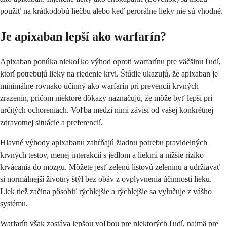
použiť na krátkodobú liečbu alebo keď perorálne lieky nie sú vhodné.
Je apixaban lepší ako warfarín?
Apixaban ponúka niekoľko výhod oproti warfarínu pre väčšinu ľudí,
ktorí potrebujú lieky na riedenie krvi. Štúdie ukazujú, že apixaban je
minimálne rovnako účinný ako warfarín pri prevencii krvných
zrazenín, pričom niektoré dôkazy naznačujú, že môže byť lepší pri
určitých ochoreniach. Voľba medzi nimi závisí od vašej konkrétnej
zdravotnej situácie a preferencií.
Hlavné výhody apixabanu zahŕňajú žiadnu potrebu pravidelných
krvných testov, menej interakcií s jedlom a liekmi a nižšie riziko
krvácania do mozgu. Môžete jesť zelenú listovú zeleninu a udržiavať
si normálnejší životný štýl bez obáv z ovplyvnenia účinnosti lieku.
Liek tiež začína pôsobiť rýchlejšie a rýchlejšie sa vylučuje z vášho
systému.
Warfarín však zostáva lepšou voľbou pre niektorých ľudí, najmä pre