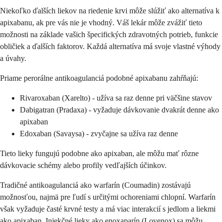
Niekoľko ďalších liekov na riedenie krvi môže slúžiť ako alternatíva k
apixabanu, ak pre vás nie je vhodný. Váš lekár môže zvážiť tieto
možnosti na základe vašich špecifických zdravotných potrieb, funkcie
obličiek a ďalších faktorov. Každá alternatíva má svoje vlastné výhody
a úvahy.
Priame perorálne antikoagulanciá podobné apixabanu zahŕňajú:
Rivaroxaban (Xarelto) - užíva sa raz denne pri väčšine stavov
Dabigatran (Pradaxa) - vyžaduje dávkovanie dvakrát denne ako
apixaban
Edoxaban (Savaysa) - zvyčajne sa užíva raz denne
Tieto lieky fungujú podobne ako apixaban, ale môžu mať rôzne
dávkovacie schémy alebo profily vedľajších účinkov.
Tradičné antikoagulanciá ako warfarín (Coumadin) zostávajú
možnosťou, najmä pre ľudí s určitými ochoreniami chlopní. Warfarín
však vyžaduje časté krvné testy a má viac interakcií s jedlom a liekmi
ako apixaban. Injekčné lieky ako enoxaparín (Lovenox) sa môžu