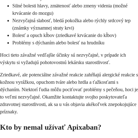
Silné bolesti hlavy, zmätenosť alebo zmeny videnia (možné
krvácanie do mozgu)
Nezvyčajná slabosť, bledá pokožka alebo rýchly srdcový tep
(známky významnej straty krvi)
Bolesť a opuch kĺbov (zriedkavé krvácanie do kĺbov)
Problémy s dýchaním alebo bolesť na hrudníku
Hoci tieto závažné vedľajšie účinky sú nezvyčajné, v prípade ich
výskytu si vyžadujú pohotovostnú lekársku starostlivosť.
Zriedkavé, ale potenciálne závažné reakcie zahŕňajú alergické reakcie s
kožnou vyrážkou, opuchom tváre alebo hrdla a ťažkosťami s
dýchaním. Niektorí ľudia môžu pociťovať problémy s pečeňou, hoci je
to veľmi nezvyčajné. Okamžite kontaktujte svojho poskytovateľa
zdravotnej starostlivosti, ak sa u vás objavia akékoľvek znepokojujúce
príznaky.
Kto by nemal užívať Apixaban?