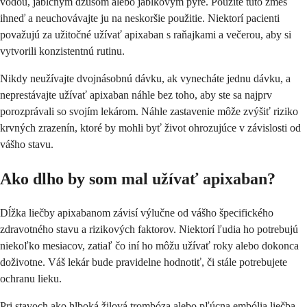
vodou, jablčným džúsom alebo jablkovým pyré. Použite túto zmes
ihneď a neuchovávajte ju na neskoršie použitie. Niektorí pacienti
považujú za užitočné užívať apixaban s raňajkami a večerou, aby si
vytvorili konzistentnú rutinu.
Nikdy neužívajte dvojnásobnú dávku, ak vynecháte jednu dávku, a
neprestávajte užívať apixaban náhle bez toho, aby ste sa najprv
porozprávali so svojím lekárom. Náhle zastavenie môže zvýšiť riziko
krvných zrazenín, ktoré by mohli byť život ohrozujúce v závislosti od
vášho stavu.
Ako dlho by som mal užívať apixaban?
Dĺžka liečby apixabanom závisí výlučne od vášho špecifického
zdravotného stavu a rizikových faktorov. Niektorí ľudia ho potrebujú
niekoľko mesiacov, zatiaľ čo iní ho môžu užívať roky alebo dokonca
doživotne. Váš lekár bude pravidelne hodnotiť, či stále potrebujete
ochranu lieku.
Pri stavoch ako hlboká žilová trombóza alebo pľúcna embólia liečba