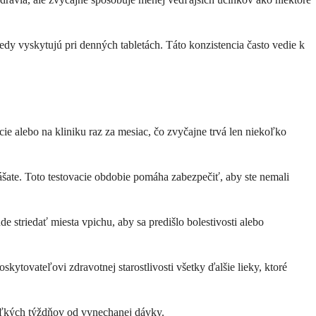
dy vyskytujú pri denných tabletách. Táto konzistencia často vedie k
ie alebo na kliniku raz za mesiac, čo zvyčajne trvá len niekoľko
znášate. Toto testovacie obdobie pomáha zabezpečiť, aby ste nemali
e striedať miesta vpichu, aby sa predišlo bolestivosti alebo
ytovateľovi zdravotnej starostlivosti všetky ďalšie lieky, ktoré
ekoľkých týždňov od vynechanej dávky.