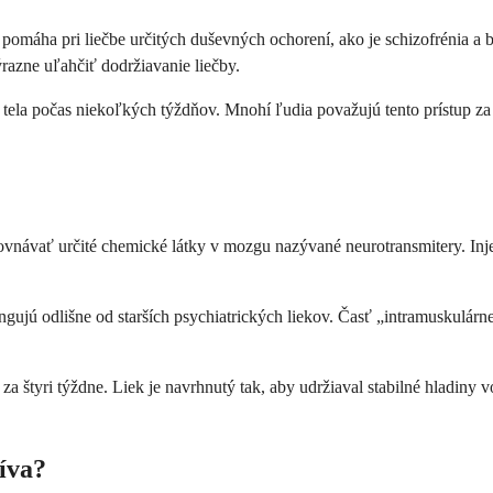
ý pomáha pri liečbe určitých duševných ochorení, ako je schizofrénia a
razne uľahčiť dodržiavanie liečby.
 tela počas niekoľkých týždňov. Mnohí ľudia považujú tento prístup za 
rovnávať určité chemické látky v mozgu nazývané neurotransmitery. In
ungujú odlišne od starších psychiatrických liekov. Časť „intramuskulár
raz za štyri týždne. Liek je navrhnutý tak, aby udržiaval stabilné hla
íva?