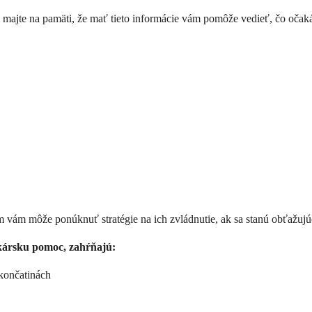
čom majte na pamäti, že mať tieto informácie vám pomôže vedieť, čo oč
m vám môže ponúknuť stratégie na ich zvládnutie, ak sa stanú obťažujú
lekársku pomoc, zahŕňajú:
 končatinách