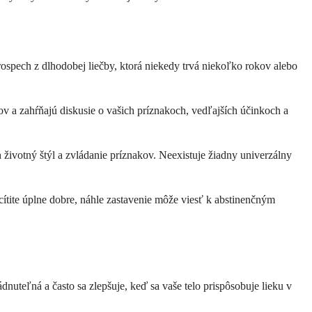
prospech z dlhodobej liečby, ktorá niekedy trvá niekoľko rokov alebo
cov a zahŕňajú diskusie o vašich príznakoch, vedľajších účinkoch a
ch životný štýl a zvládanie príznakov. Neexistuje žiadny univerzálny
 cítite úplne dobre, náhle zastavenie môže viesť k abstinenčným
dnuteľná a často sa zlepšuje, keď sa vaše telo prispôsobuje lieku v