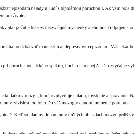
hádzať epizódam nálady u ľudí s bipolárnou poruchou I. Ak vám bola d
ennom živote.
naky ako počutie hlasov, nezvyčajné myšlienky alebo pocit odpojenia o
rá pomáha predchádzať manickým aj depresívnym epizódam. Váš lekár ho 
pri poruche autistického spektra, hoci to je menej časté a zvyčajne vyh
emickú látku v mozgu, ktorá ovplyvňuje náladu, myslenie a správanie. N
amínu v závislosti od toho, čo váš mozog v danom momente potrebuje.
vypínač. Keď sú hladiny dopamínu v určitých oblastiach mozgu príliš vy
ieky. Je dostatočne účinný na zvládanie závažných problémov duševného 