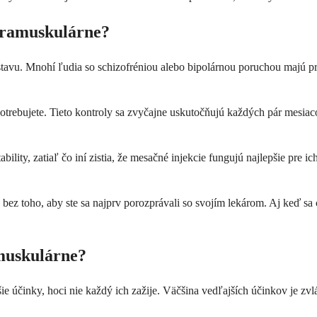
ntramuskulárne?
e a stavu. Mnohí ľudia so schizofréniou alebo bipolárnou poruchou majú 
 potrebujete. Tieto kontroly sa zvyčajne uskutočňujú každých pár mesia
ility, zatiaľ čo iní zistia, že mesačné injekcie fungujú najlepšie pre i
 bez toho, aby ste sa najprv porozprávali so svojím lekárom. Aj keď sa
amuskulárne?
e účinky, hoci nie každý ich zažije. Väčšina vedľajších účinkov je zvlá