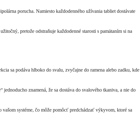
 bipolárna porucha. Namiesto každodenného užívania tabliet dostávate
užitočný, pretože odstraňuje každodenné starosti s pamätaním si na
jekcia sa podáva hlboko do svalu, zvyčajne do ramena alebo zadku, kde
ne“ jednoducho znamená, že sa dostáva do svalového tkaniva, a nie do
diny vo vašom systéme, čo môže pomôcť predchádzať výkyvom, ktoré sa