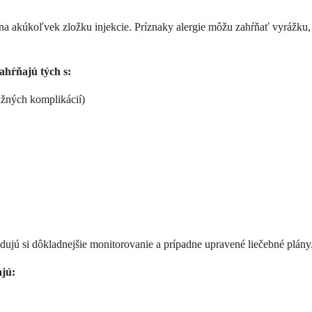
bo na akúkoľvek zložku injekcie. Príznaky alergie môžu zahŕňať vyrážku
ahŕňajú tých s:
žných komplikácií)
adujú si dôkladnejšie monitorovanie a prípadne upravené liečebné plány
ajú: