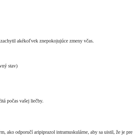
y zachytil akékoľvek znepokojujúce zmeny včas.
vný stav)
tá počas vašej liečby.
ako odporučí aripiprazol intramuskulárne, aby sa uistil, že je pre