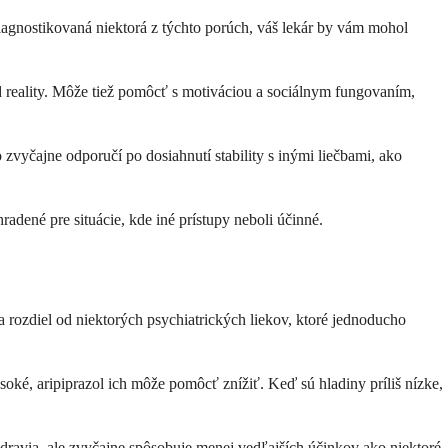
iagnostikovaná niektorá z týchto porúch, váš lekár by vám mohol
d reality. Môže tiež pomôcť s motiváciou a sociálnym fungovaním,
zvyčajne odporučí po dosiahnutí stability s inými liečbami, ako
radené pre situácie, kde iné prístupy neboli účinné.
a rozdiel od niektorých psychiatrických liekov, ktoré jednoducho
soké, aripiprazol ich môže pomôcť znížiť. Keď sú hladiny príliš nízke,
zdravia, ale zvyčajne spôsobuje menej vedľajších účinkov ako niektoré