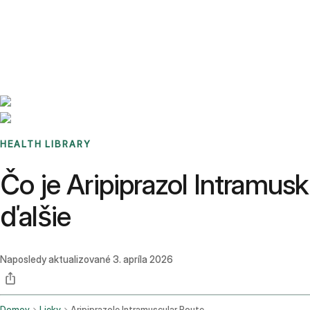
Benchmarks
Stories
FAQ
Sign up / Log in
HEALTH LIBRARY
Čo je Aripiprazol Intramusk
ďalšie
Naposledy aktualizované
3. apríla 2026
Domov
Lieky
Aripiprazole Intramuscular Route