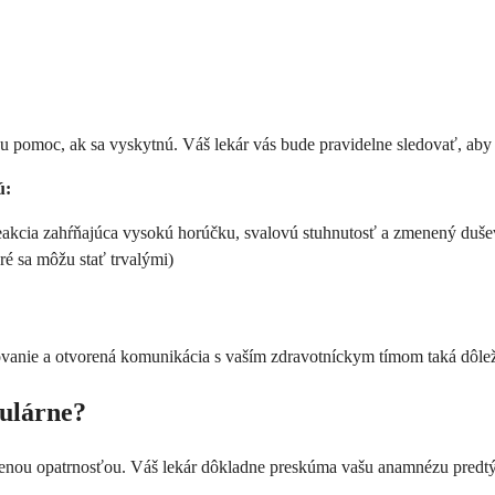
ku pomoc, ak sa vyskytnú. Váš lekár vás bude pravidelne sledovať, ab
ú:
eakcia zahŕňajúca vysokú horúčku, svalovú stuhnutosť a zmenený duše
é sa môžu stať trvalými)
vanie a otvorená komunikácia s vaším zdravotníckym tímom taká dôleži
kulárne?
enou opatrnosťou. Váš lekár dôkladne preskúma vašu anamnézu predtým, 