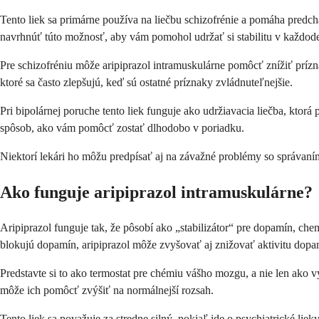
Tento liek sa primárne používa na liečbu schizofrénie a pomáha predc
navrhnúť túto možnosť, aby vám pomohol udržať si stabilitu v každod
Pre schizofréniu môže aripiprazol intramuskulárne pomôcť znížiť príz
ktoré sa často zlepšujú, keď sú ostatné príznaky zvládnuteľnejšie.
Pri bipolárnej poruche tento liek funguje ako udržiavacia liečba, kto
spôsob, ako vám pomôcť zostať dlhodobo v poriadku.
Niektorí lekári ho môžu predpísať aj na závažné problémy so správaním 
Ako funguje aripiprazol intramuskulárne?
Aripiprazol funguje tak, že pôsobí ako „stabilizátor“ pre dopamín, ch
blokujú dopamín, aripiprazol môže zvyšovať aj znižovať aktivitu dop
Predstavte si to ako termostat pre chémiu vášho mozgu, a nie len ako 
môže ich pomôcť zvýšiť na normálnejší rozsah.
Tento liek sa považuje za stredne silný, pokiaľ ide o psychiatrické l