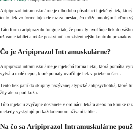
Aripiprazol intramuskulárne je dlhodobo pôsobiaci injekčný liek, ktor
tento liek vo forme injekcie raz za mesiac, čo môže mnohým ľuďom vý
Táto forma aripiprazolu funguje tak, že pomaly uvoľňuje liek do vášho
užívanie tabliet a môže poskytnúť konzistentnejšiu kontrolu príznakov.
Čo je Aripiprazol Intramuskulárne?
Aripiprazol intramuskulárne je injekčná forma lieku, ktorá pomáha vy
vytvára malé depot, ktoré pomaly uvoľňuje liek v priebehu času.
Tento liek patrí do skupiny nazývanej atypické antipsychotiká, ktoré f
žily alebo pod kožu.
Túto injekciu zvyčajne dostanete v ordinácii lekára alebo na klinike 
niekedy vyskytujú pri každodennom užívaní tabliet.
Na čo sa Aripiprazol Intramuskulárne použ