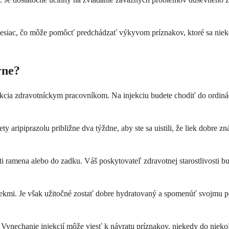
 mesiac, čo môže pomôcť predchádzať výkyvom príznakov, ktoré sa nieke
rne?
jekcia zdravotníckym pracovníkom. Na injekciu budete chodiť do ordinác
y aripiprazolu približne dva týždne, aby ste sa uistili, že liek dobre 
i ramena alebo do zadku. Váš poskytovateľ zdravotnej starostlivosti bud
ekmi. Je však užitočné zostať dobre hydratovaný a spomenúť svojmu posk
bre. Vynechanie injekcií môže viesť k návratu príznakov, niekedy do ni