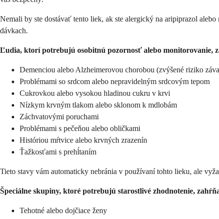
Nemali by ste dostávať tento liek, ak ste alergický na aripiprazol ale
dávkach.
Ľudia, ktorí potrebujú osobitnú pozornosť alebo monitorovanie, z
Demenciou alebo Alzheimerovou chorobou (zvýšené riziko záva
Problémami so srdcom alebo nepravidelným srdcovým tepom
Cukrovkou alebo vysokou hladinou cukru v krvi
Nízkym krvným tlakom alebo sklonom k ​​mdlobám
Záchvatovými poruchami
Problémami s pečeňou alebo obličkami
Históriou mŕtvice alebo krvných zrazenín
Ťažkosťami s prehĺtaním
Tieto stavy vám automaticky nebránia v používaní tohto lieku, ale vyž
Špeciálne skupiny, ktoré potrebujú starostlivé zhodnotenie, zahŕň
Tehotné alebo dojčiace ženy