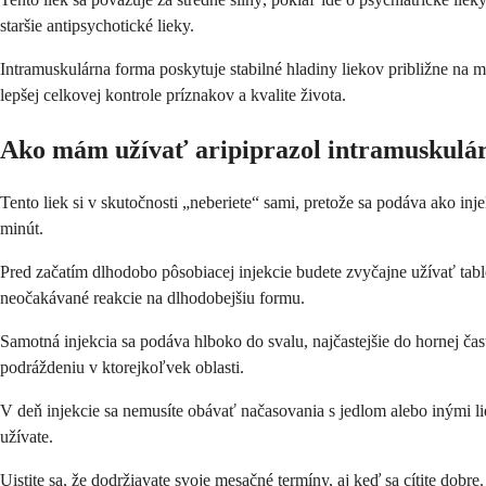
staršie antipsychotické lieky.
Intramuskulárna forma poskytuje stabilné hladiny liekov približne na
lepšej celkovej kontrole príznakov a kvalite života.
Ako mám užívať aripiprazol intramuskulá
Tento liek si v skutočnosti „neberiete“ sami, pretože sa podáva ako in
minút.
Pred začatím dlhodobo pôsobiacej injekcie budete zvyčajne užívať tablet
neočakávané reakcie na dlhodobejšiu formu.
Samotná injekcia sa podáva hlboko do svalu, najčastejšie do hornej čast
podráždeniu v ktorejkoľvek oblasti.
V deň injekcie sa nemusíte obávať načasovania s jedlom alebo inými li
užívate.
Uistite sa, že dodržiavate svoje mesačné termíny, aj keď sa cítite do