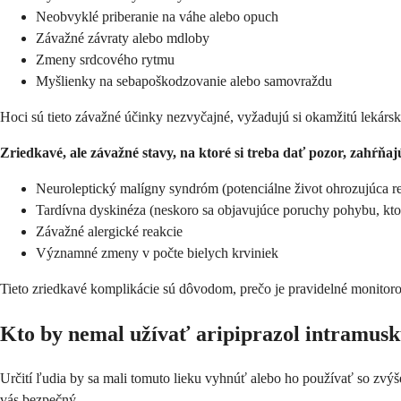
Neobvyklé priberanie na váhe alebo opuch
Závažné závraty alebo mdloby
Zmeny srdcového rytmu
Myšlienky na sebapoškodzovanie alebo samovraždu
Hoci sú tieto závažné účinky nezvyčajné, vyžadujú si okamžitú lekárs
Zriedkavé, ale závažné stavy, na ktoré si treba dať pozor, zahŕňaj
Neuroleptický malígny syndróm (potenciálne život ohrozujúca r
Tardívna dyskinéza (neskoro sa objavujúce poruchy pohybu, ktor
Závažné alergické reakcie
Významné zmeny v počte bielych krviniek
Tieto zriedkavé komplikácie sú dôvodom, prečo je pravidelné monitoro
Kto by nemal užívať aripiprazol intramus
Určití ľudia by sa mali tomuto lieku vyhnúť alebo ho používať so zvýš
vás bezpečný.