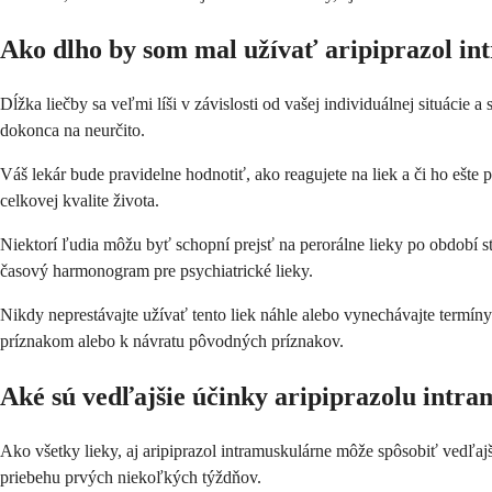
Ako dlho by som mal užívať aripiprazol i
Dĺžka liečby sa veľmi líši v závislosti od vašej individuálnej situáci
dokonca na neurčito.
Váš lekár bude pravidelne hodnotiť, ako reagujete na liek a či ho ešte
celkovej kvalite života.
Niektorí ľudia môžu byť schopní prejsť na perorálne lieky po období stab
časový harmonogram pre psychiatrické lieky.
Nikdy neprestávajte užívať tento liek náhle alebo vynechávajte termíny
príznakom alebo k návratu pôvodných príznakov.
Aké sú vedľajšie účinky aripiprazolu intr
Ako všetky lieky, aj aripiprazol intramuskulárne môže spôsobiť vedľajši
priebehu prvých niekoľkých týždňov.