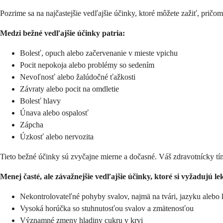
Pozrime sa na najčastejšie vedľajšie účinky, ktoré môžete zažiť, pri
Medzi bežné vedľajšie účinky patria:
Bolesť, opuch alebo začervenanie v mieste vpichu
Pocit nepokoja alebo problémy so sedením
Nevoľnosť alebo žalúdočné ťažkosti
Závraty alebo pocit na omdletie
Bolesť hlavy
Únava alebo ospalosť
Zápcha
Úzkosť alebo nervozita
Tieto bežné účinky sú zvyčajne mierne a dočasné. Váš zdravotnícky tí
Menej časté, ale závažnejšie vedľajšie účinky, ktoré si vyžadujú 
Nekontrolovateľné pohyby svalov, najmä na tvári, jazyku alebo
Vysoká horúčka so stuhnutosťou svalov a zmätenosťou
Významné zmeny hladiny cukru v krvi