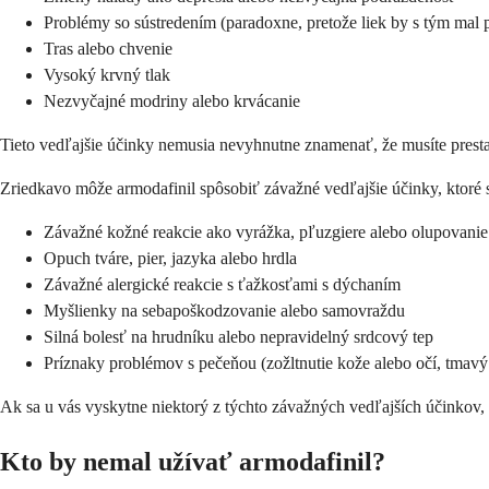
Problémy so sústredením (paradoxne, pretože liek by s tým mal
Tras alebo chvenie
Vysoký krvný tlak
Nezvyčajné modriny alebo krvácanie
Tieto vedľajšie účinky nemusia nevyhnutne znamenať, že musíte prestať
Zriedkavo môže armodafinil spôsobiť závažné vedľajšie účinky, ktoré s
Závažné kožné reakcie ako vyrážka, pľuzgiere alebo olupovanie
Opuch tváre, pier, jazyka alebo hrdla
Závažné alergické reakcie s ťažkosťami s dýchaním
Myšlienky na sebapoškodzovanie alebo samovraždu
Silná bolesť na hrudníku alebo nepravidelný srdcový tep
Príznaky problémov s pečeňou (zožltnutie kože alebo očí, tmavý
Ak sa u vás vyskytne niektorý z týchto závažných vedľajších účinkov, 
Kto by nemal užívať armodafinil?