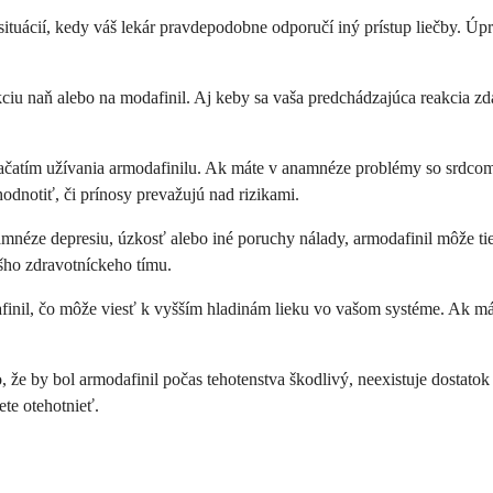
situácií, kedy váš lekár pravdepodobne odporučí iný prístup liečby. Ú
akciu naň alebo na modafinil. Aj keby sa vaša predchádzajúca reakcia z
začatím užívania armodafinilu. Ak máte v anamnéze problémy so srdcom,
odnotiť, či prínosy prevažujú nad rizikami.
namnéze depresiu, úzkosť alebo iné poruchy nálady, armodafinil môže 
ášho zdravotníckeho tímu.
inil, čo môže viesť k vyšším hladinám lieku vo vašom systéme. Ak má
o, že by bol armodafinil počas tehotenstva škodlivý, neexistuje dosta
ete otehotnieť.