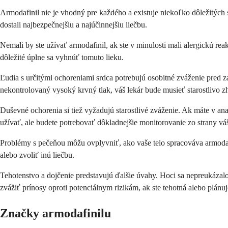
Armodafinil nie je vhodný pre každého a existuje niekoľko dôležitých 
dostali najbezpečnejšiu a najúčinnejšiu liečbu.
Nemali by ste užívať armodafinil, ak ste v minulosti mali alergickú re
dôležité úplne sa vyhnúť tomuto lieku.
Ľudia s určitými ochoreniami srdca potrebujú osobitné zváženie pred 
nekontrolovaný vysoký krvný tlak, váš lekár bude musieť starostlivo zh
Duševné ochorenia si tiež vyžadujú starostlivé zváženie. Ak máte v a
užívať, ale budete potrebovať dôkladnejšie monitorovanie zo strany v
Problémy s pečeňou môžu ovplyvniť, ako vaše telo spracováva armodaf
alebo zvoliť inú liečbu.
Tehotenstvo a dojčenie predstavujú ďalšie úvahy. Hoci sa nepreukázal
zvážiť prínosy oproti potenciálnym rizikám, ak ste tehotná alebo plánuj
Značky armodafinilu