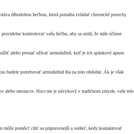
 sa stáva dlhodobou liečbou, ktorá pomáha zvládať chronické poruchy
ravidelne kontrolovať vašu liečbu, aby sa uistil, že stále účinne
znížiť alebo prestať užívať armodafinil, keď je ich spánkové apnoe
no budete potrebovať armodafinil iba na toto obdobie. Ak je však
ňov alebo mesiacov. Hoci nie je návykový v tradičnom zmysle, vaše telo
m môže pomôcť cítiť sa pripravenejší a vedieť, kedy kontaktovať