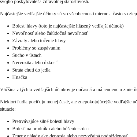
svojho poskytovateľa zdravotnej starostlivosti.
Najčastejšie vedľajšie účinky sú vo všeobecnosti mierne a často sa zle
Bolesť hlavy (toto je najčastejšie hlásený vedľajší účinok)
Nevoľnosť alebo žalúdočná nevoľnosť
Závraty alebo točenie hlavy
Problémy so zaspávaním
Sucho v ústach
Nervozita alebo úzkosť
Strata chuti do jedla
Hnačka
Väčšina z týchto vedľajších účinkov je dočasná a má tendenciu zmierňo
Niektorí ľudia pociťujú menej časté, ale znepokojujúcejšie vedľajšie ú
situácie:
Pretrvávajúce silné bolesti hlavy
Bolesť na hrudníku alebo búšenie srdca
Zmeny nálady ako depresia alebo nezvyčajná podráždenosť