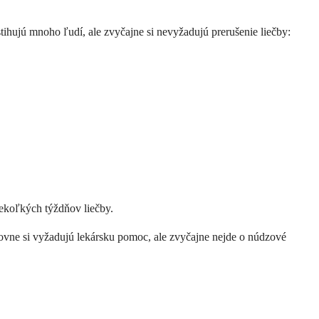
stihujú mnoho ľudí, ale zvyčajne si nevyžadujú prerušenie liečby:
iekoľkých týždňov liečby.
 úrovne si vyžadujú lekársku pomoc, ale zvyčajne nejde o núdzové