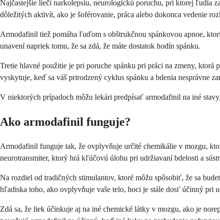
Najčastejšie lieči narkolepsiu, neurologickú poruchu, pri ktorej ľudia
dôležitých aktivít, ako je šoférovanie, práca alebo dokonca vedenie ro
Armodafinil tiež pomáha ľuďom s obštrukčnou spánkovou apnoe, ktorí s
unavení napriek tomu, že sa zdá, že máte dostatok hodín spánku.
Tretie hlavné použitie je pri poruche spánku pri práci na zmeny, ktorá
vyskytuje, keď sa váš prirodzený cyklus spánku a bdenia nesprávne z
V niektorých prípadoch môžu lekári predpísať armodafinil na iné stavy,
Ako armodafinil funguje?
Armodafinil funguje tak, že ovplyvňuje určité chemikálie v mozgu, kto
neurotransmiter, ktorý hrá kľúčovú úlohu pri udržiavaní bdelosti a sústr
Na rozdiel od tradičných stimulantov, ktoré môžu spôsobiť, že sa budete
hľadiska toho, ako ovplyvňuje vaše telo, hoci je stále dosť účinný pri u
Zdá sa, že liek účinkuje aj na iné chemické látky v mozgu, ako je nore