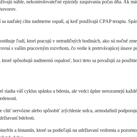
 zažívajú náhle, nekontrolovateľné epizódy zaspávania počas dňa. Ak má
zhovorov.
a naďalej cítia nadmerne ospalí, aj keď používajú CPAP terapiu. Spánk
 postihuje ľudí, ktorí pracujú v netradičných hodinách, ako sú nočné zm
arovná s vaším pracovným rozvrhom, čo vedie k pretrvávajúcej únave p
 ktoré spôsobujú nadmernú ospalosť, hoci tieto sa považujú za použitie
ré riadia váš cyklus spánku a bdenia, ale vedci úplne nerozumejú každ
edenosti.
 cítiť nervózne alebo spôsobiť zrýchlenie srdca, armodafinil podporuje 
držiavaní bdelosti.
pinefrín a histamín, ktoré sa podieľajú na udržiavaní vedomia a pozorn