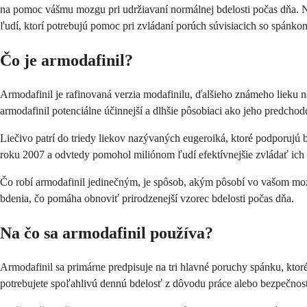
na pomoc vášmu mozgu pri udržiavaní normálnej bdelosti počas dňa. N
ľudí, ktorí potrebujú pomoc pri zvládaní porúch súvisiacich so spánko
Čo je armodafinil?
Armodafinil je rafinovaná verzia modafinilu, ďalšieho známeho lieku n
armodafinil potenciálne účinnejší a dlhšie pôsobiaci ako jeho predchod
Liečivo patrí do triedy liekov nazývaných eugeroiká, ktoré podporujú 
roku 2007 a odvtedy pomohol miliónom ľudí efektívnejšie zvládať ich
Čo robí armodafinil jedinečným, je spôsob, akým pôsobí vo vašom mo
bdenia, čo pomáha obnoviť prirodzenejší vzorec bdelosti počas dňa.
Na čo sa armodafinil používa?
Armodafinil sa primárne predpisuje na tri hlavné poruchy spánku, kto
potrebujete spoľahlivú dennú bdelosť z dôvodu práce alebo bezpečnost