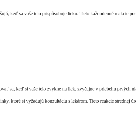
pšujú, keď sa vaše telo prispôsobuje lieku. Tieto každodenné reakcie po
vať sa, keď si vaše telo zvykne na liek, zvyčajne v priebehu prvých n
činky, ktoré si vyžadujú konzultáciu s lekárom. Tieto reakcie strednej