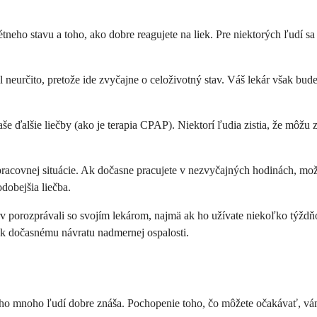
rétneho stavu a toho, ako dobre reagujete na liek. Pre niektorých ľudí
určito, pretože ide zvyčajne o celoživotný stav. Váš lekár však bude p
e ďalšie liečby (ako je terapia CPAP). Niektorí ľudia zistia, že môžu 
pracovnej situácie. Ak dočasne pracujete v nezvyčajných hodinách, mož
dobejšia liečba.
prv porozprávali so svojím lekárom, najmä ak ho užívate niekoľko týžd
ť k dočasnému návratu nadmernej ospalosti.
i ho mnoho ľudí dobre znáša. Pochopenie toho, čo môžete očakávať, vá