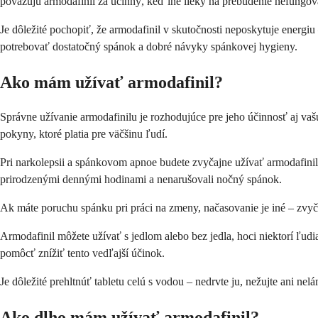
považujú armodafinil za účinný, keď iné lieky na prebudenie nefungova
Je dôležité pochopiť, že armodafinil v skutočnosti neposkytuje energ
potrebovať dostatočný spánok a dobré návyky spánkovej hygieny.
Ako mám užívať armodafinil?
Správne užívanie armodafinilu je rozhodujúce pre jeho účinnosť aj va
pokyny, ktoré platia pre väčšinu ľudí.
Pri narkolepsii a spánkovom apnoe budete zvyčajne užívať armodafinil
prirodzenými dennými hodinami a nenarušovali nočný spánok.
Ak máte poruchu spánku pri práci na zmeny, načasovanie je iné – zvyča
Armodafinil môžete užívať s jedlom alebo bez jedla, hoci niektorí ľudi
pomôcť znížiť tento vedľajší účinok.
Je dôležité prehltnúť tabletu celú s vodou – nedrvte ju, nežujte ani ne
Ako dlho mám užívať armodafinil?