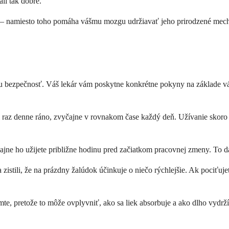
li tak dobre.
iu – namiesto toho pomáha vášmu mozgu udržiavať jeho prirodzené mech
šu bezpečnosť. Váš lekár vám poskytne konkrétne pokyny na základe váš
 raz denne ráno, zvyčajne v rovnakom čase každý deň. Užívanie skoro 
jne ho užijete približne hodinu pred začiatkom pracovnej zmeny. To dáv
a zistili, že na prázdny žalúdok účinkuje o niečo rýchlejšie. Ak pociťu
lámte, pretože to môže ovplyvniť, ako sa liek absorbuje a ako dlho vydr