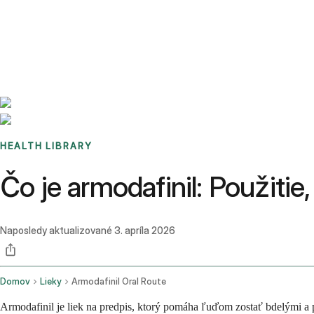
Benchmarks
Stories
FAQ
Sign up / Log in
HEALTH LIBRARY
Čo je armodafinil: Použitie
Naposledy aktualizované
3. apríla 2026
Domov
Lieky
Armodafinil Oral Route
Armodafinil je liek na predpis, ktorý pomáha ľuďom zostať bdelými a 