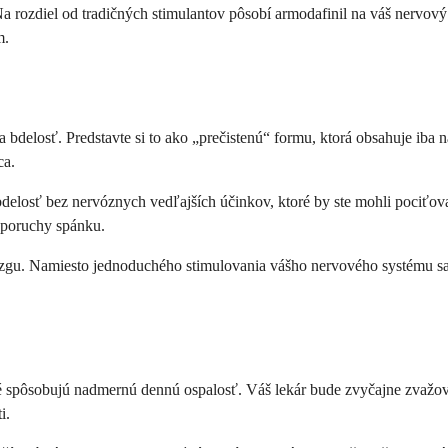
a rozdiel od tradičných stimulantov pôsobí armodafinil na váš nervov
m.
a bdelosť. Predstavte si to ako „prečistenú“ formu, ktorá obsahuje ib
ca.
bdelosť bez nervóznych vedľajších účinkov, ktoré by ste mohli pociťov
 poruchy spánku.
zgu. Namiesto jednoduchého stimulovania vášho nervového systému sa 
ré spôsobujú nadmernú dennú ospalosť. Váš lekár bude zvyčajne zvažova
i.