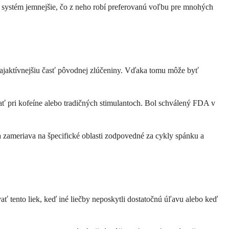
ý systém jemnejšie, čo z neho robí preferovanú voľbu pre mnohých
a najaktívnejšiu časť pôvodnej zlúčeniny. Vďaka tomu môže byť
ať pri kofeíne alebo tradičných stimulantoch. Bol schválený FDA v
zameriava na špecifické oblasti zodpovedné za cykly spánku a
ť tento liek, keď iné liečby neposkytli dostatočnú úľavu alebo keď