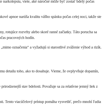
te narkolepsiu, viete, aké náročné môže byť zostať bdelý počas
ové apnoe narúša kvalitu vášho spánku počas celej noci, takže ste
eny, rotujúce rozvrhy alebo skoré ranné začiatky. Táto porucha sa
očas pracovných hodín.
 „mimo označenia“ a vyžadujú si starostlivé zváženie výhod a rizík.
ému detailu toho, ako to dosahuje. Vieme, že ovplyvňuje dopamín,
prirodzenejší stav bdelosti. Považuje sa za relatívne jemný liek z
osti. Tento viacúčelový prístup pomáha vysvetliť, prečo mnohí ľudia