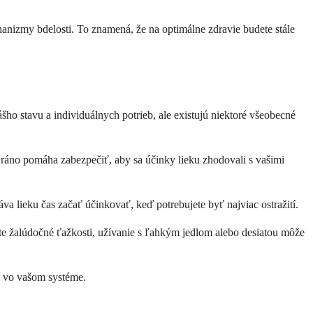
anizmy bdelosti. To znamená, že na optimálne zdravie budete stále
ho stavu a individuálnych potrieb, ale existujú niektoré všeobecné
ráno pomáha zabezpečiť, aby sa účinky lieku zhodovali s vašimi
a lieku čas začať účinkovať, keď potrebujete byť najviac ostražití.
jete žalúdočné ťažkosti, užívanie s ľahkým jedlom alebo desiatou môže
ží vo vašom systéme.