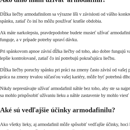
Dĺžka liečby armodafinilom sa výrazne líši v závislosti od vášho konk
spánku, zatiaľ čo iní ho môžu používať kratšie obdobia.
Ak máte narkolepsiu, pravdepodobne budete musieť užívať armodafinil ne
funguje, a v prípade potreby upraví dávku.
Pri spánkovom apnoe závisí dĺžka liečby od toho, ako dobre fungujú vaš
lepšie kontrolované, zatiaľ čo iní potrebujú pokračujúcu liečbu.
Dĺžka liečby poruchy spánku pri práci na zmeny často závisí od vašej 
práca na zmeny trvalou súčasťou vašej kariéry, môže byť potrebná dlho
Nikdy neprestávajte užívať armodafinil náhle bez toho, aby ste sa naj
sa mohlo prispôsobiť užívaniu lieku a náhle zastavenie by mohlo vies
Aké sú vedľajšie účinky armodafinilu?
Ako všetky lieky, aj armodafinil môže spôsobiť vedľajšie účinky, hoc