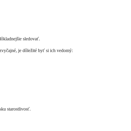
dôkladnejšie sledovať.
vyčajné, je dôležité byť si ich vedomý:
ku starostlivosť.