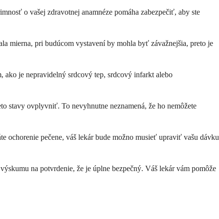
primnosť o vašej zdravotnej anamnéze pomáha zabezpečiť, aby ste
dala mierna, pri budúcom vystavení by mohla byť závažnejšia, preto je
 ako je nepravidelný srdcový tep, srdcový infarkt alebo
tieto stavy ovplyvniť. To nevyhnutne neznamená, že ho nemôžete
te ochorenie pečene, váš lekár bude možno musieť upraviť vašu dávku
tok výskumu na potvrdenie, že je úplne bezpečný. Váš lekár vám pomôže