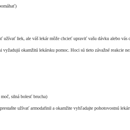
 pomáhať)
 užívať liek, ale váš lekár môže chcieť upraviť vašu dávku alebo vás 
i vyžadujú okamžitú lekársku pomoc. Hoci sú tieto závažné reakcie nez
 moč, silná bolesť brucha)
prestaňte užívať armodafinil a okamžite vyhľadajte pohotovostnú lekárs