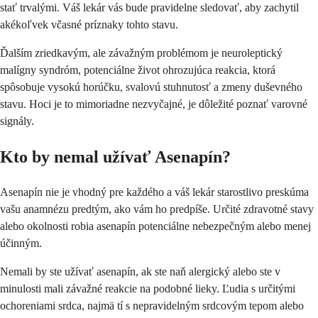
stať trvalými. Váš lekár vás bude pravidelne sledovať, aby zachytil
akékoľvek včasné príznaky tohto stavu.
Ďalším zriedkavým, ale závažným problémom je neuroleptický
malígny syndróm, potenciálne život ohrozujúca reakcia, ktorá
spôsobuje vysokú horúčku, svalovú stuhnutosť a zmeny duševného
stavu. Hoci je to mimoriadne nezvyčajné, je dôležité poznať varovné
signály.
Kto by nemal užívať Asenapín?
Asenapín nie je vhodný pre každého a váš lekár starostlivo preskúma
vašu anamnézu predtým, ako vám ho predpíše. Určité zdravotné stavy
alebo okolnosti robia asenapín potenciálne nebezpečným alebo menej
účinným.
Nemali by ste užívať asenapín, ak ste naň alergický alebo ste v
minulosti mali závažné reakcie na podobné lieky. Ľudia s určitými
ochoreniami srdca, najmä tí s nepravidelným srdcovým tepom alebo