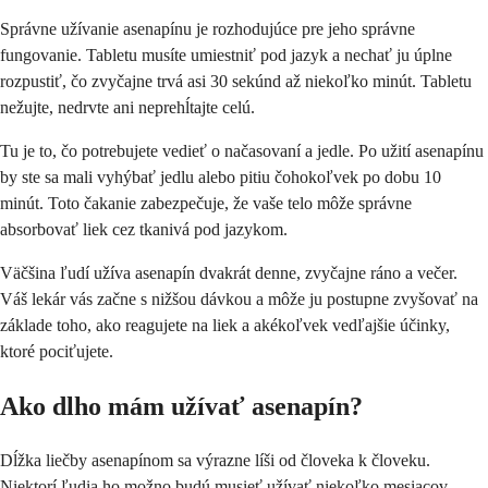
Správne užívanie asenapínu je rozhodujúce pre jeho správne
fungovanie. Tabletu musíte umiestniť pod jazyk a nechať ju úplne
rozpustiť, čo zvyčajne trvá asi 30 sekúnd až niekoľko minút. Tabletu
nežujte, nedrvte ani neprehĺtajte celú.
Tu je to, čo potrebujete vedieť o načasovaní a jedle. Po užití asenapínu
by ste sa mali vyhýbať jedlu alebo pitiu čohokoľvek po dobu 10
minút. Toto čakanie zabezpečuje, že vaše telo môže správne
absorbovať liek cez tkanivá pod jazykom.
Väčšina ľudí užíva asenapín dvakrát denne, zvyčajne ráno a večer.
Váš lekár vás začne s nižšou dávkou a môže ju postupne zvyšovať na
základe toho, ako reagujete na liek a akékoľvek vedľajšie účinky,
ktoré pociťujete.
Ako dlho mám užívať asenapín?
Dĺžka liečby asenapínom sa výrazne líši od človeka k človeku.
Niektorí ľudia ho možno budú musieť užívať niekoľko mesiacov,