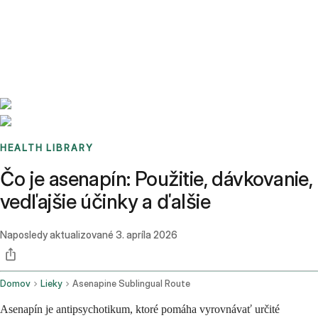
Benchmarks
Stories
FAQ
Sign up / Log in
HEALTH LIBRARY
Čo je asenapín: Použitie, dávkovanie,
vedľajšie účinky a ďalšie
Naposledy aktualizované
3. apríla 2026
Domov
Lieky
Asenapine Sublingual Route
Asenapín je antipsychotikum, ktoré pomáha vyrovnávať určité