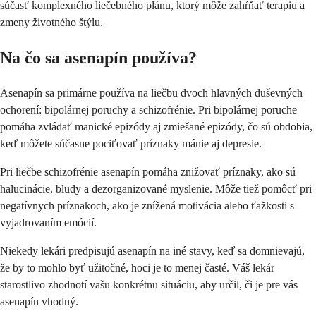
súčasť komplexného liečebného plánu, ktorý môže zahŕňať terapiu a
zmeny životného štýlu.
Na čo sa asenapín používa?
Asenapín sa primárne používa na liečbu dvoch hlavných duševných
ochorení: bipolárnej poruchy a schizofrénie. Pri bipolárnej poruche
pomáha zvládať manické epizódy aj zmiešané epizódy, čo sú obdobia,
keď môžete súčasne pociťovať príznaky mánie aj depresie.
Pri liečbe schizofrénie asenapín pomáha znižovať príznaky, ako sú
halucinácie, bludy a dezorganizované myslenie. Môže tiež pomôcť pri
negatívnych príznakoch, ako je znížená motivácia alebo ťažkosti s
vyjadrovaním emócií.
Niekedy lekári predpisujú asenapín na iné stavy, keď sa domnievajú,
že by to mohlo byť užitočné, hoci je to menej časté. Váš lekár
starostlivo zhodnotí vašu konkrétnu situáciu, aby určil, či je pre vás
asenapín vhodný.