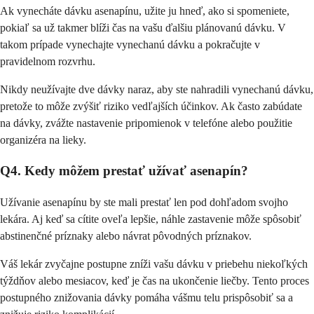
Ak vynecháte dávku asenapínu, užite ju hneď, ako si spomeniete,
pokiaľ sa už takmer blíži čas na vašu ďalšiu plánovanú dávku. V
takom prípade vynechajte vynechanú dávku a pokračujte v
pravidelnom rozvrhu.
Nikdy neužívajte dve dávky naraz, aby ste nahradili vynechanú dávku,
pretože to môže zvýšiť riziko vedľajších účinkov. Ak často zabúdate
na dávky, zvážte nastavenie pripomienok v telefóne alebo použitie
organizéra na lieky.
Q4. Kedy môžem prestať užívať asenapín?
Užívanie asenapínu by ste mali prestať len pod dohľadom svojho
lekára. Aj keď sa cítite oveľa lepšie, náhle zastavenie môže spôsobiť
abstinenčné príznaky alebo návrat pôvodných príznakov.
Váš lekár zvyčajne postupne zníži vašu dávku v priebehu niekoľkých
týždňov alebo mesiacov, keď je čas na ukončenie liečby. Tento proces
postupného znižovania dávky pomáha vášmu telu prispôsobiť sa a