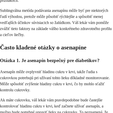
príznakoch.
Sublingválna metóda podávania asenapínu môže byť pre niektorých
ľudí výhodou, pretože môže pôsobiť rýchlejšie a spôsobiť menej
vedľajších účinkov súvisiacich so žalúdkom. Váš lekár vám pomôže
zvážiť tieto faktory na základe vášho konkrétneho zdravotného profilu
a cieľov liečby.
Často kladené otázky o asenapíne
Otázka 1. Je asenapín bezpečný pre diabetikov?
Asenapín môže ovplyvniť hladinu cukru v krvi, takže ľudia s
cukrovkou potrebujú pri užívaní tohto lieku dôkladné monitorovanie.
Môže spôsobiť zvýšenie hladiny cukru v krvi, čo by mohlo sťažiť
kontrolu cukrovky.
Ak máte cukrovku, váš lekár vám pravdepodobne bude častejšie
kontrolovať hladinu cukru v krvi, keď začnete užívať asenapín, a
možno bude potrebné upraviť lieky na cukrovku. To neznamená, že