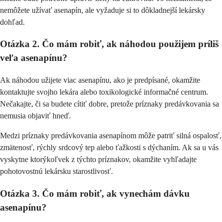
nemôžete užívať asenapín, ale vyžaduje si to dôkladnejší lekársky
dohľad.
Otázka 2. Čo mám robiť, ak náhodou použijem príliš
veľa asenapínu?
Ak náhodou užijete viac asenapínu, ako je predpísané, okamžite
kontaktujte svojho lekára alebo toxikologické informačné centrum.
Nečakajte, či sa budete cítiť dobre, pretože príznaky predávkovania sa
nemusia objaviť hneď.
Medzi príznaky predávkovania asenapínom môže patriť silná ospalosť,
zmätenosť, rýchly srdcový tep alebo ťažkosti s dýchaním. Ak sa u vás
vyskytne ktorýkoľvek z týchto príznakov, okamžite vyhľadajte
pohotovostnú lekársku starostlivosť.
Otázka 3. Čo mám robiť, ak vynechám dávku
asenapínu?