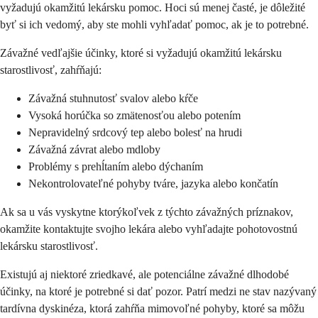
vyžadujú okamžitú lekársku pomoc. Hoci sú menej časté, je dôležité
byť si ich vedomý, aby ste mohli vyhľadať pomoc, ak je to potrebné.
Závažné vedľajšie účinky, ktoré si vyžadujú okamžitú lekársku
starostlivosť, zahŕňajú:
Závažná stuhnutosť svalov alebo kŕče
Vysoká horúčka so zmätenosťou alebo potením
Nepravidelný srdcový tep alebo bolesť na hrudi
Závažná závrat alebo mdloby
Problémy s prehĺtaním alebo dýchaním
Nekontrolovateľné pohyby tváre, jazyka alebo končatín
Ak sa u vás vyskytne ktorýkoľvek z týchto závažných príznakov,
okamžite kontaktujte svojho lekára alebo vyhľadajte pohotovostnú
lekársku starostlivosť.
Existujú aj niektoré zriedkavé, ale potenciálne závažné dlhodobé
účinky, na ktoré je potrebné si dať pozor. Patrí medzi ne stav nazývaný
tardívna dyskinéza, ktorá zahŕňa mimovoľné pohyby, ktoré sa môžu