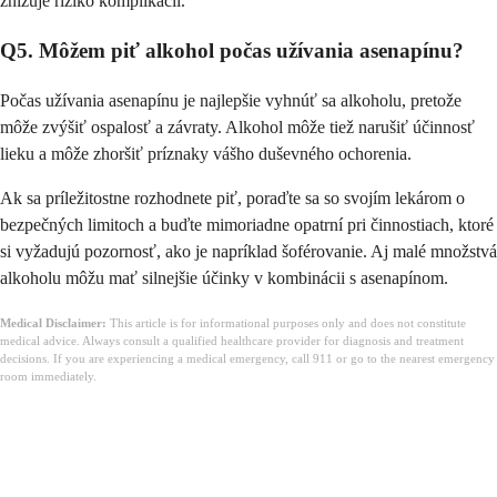
znižuje riziko komplikácií.
Q5. Môžem piť alkohol počas užívania asenapínu?
Počas užívania asenapínu je najlepšie vyhnúť sa alkoholu, pretože
môže zvýšiť ospalosť a závraty. Alkohol môže tiež narušiť účinnosť
lieku a môže zhoršiť príznaky vášho duševného ochorenia.
Ak sa príležitostne rozhodnete piť, poraďte sa so svojím lekárom o
bezpečných limitoch a buďte mimoriadne opatrní pri činnostiach, ktoré
si vyžadujú pozornosť, ako je napríklad šoférovanie. Aj malé množstvá
alkoholu môžu mať silnejšie účinky v kombinácii s asenapínom.
Medical Disclaimer:
This article is for informational purposes only and does not constitute
medical advice. Always consult a qualified healthcare provider for diagnosis and treatment
decisions. If you are experiencing a medical emergency, call 911 or go to the nearest emergency
room immediately.