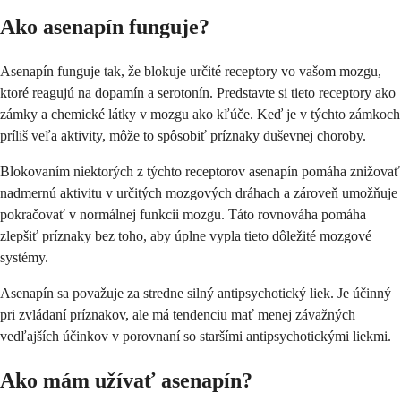
Ako asenapín funguje?
Asenapín funguje tak, že blokuje určité receptory vo vašom mozgu,
ktoré reagujú na dopamín a serotonín. Predstavte si tieto receptory ako
zámky a chemické látky v mozgu ako kľúče. Keď je v týchto zámkoch
príliš veľa aktivity, môže to spôsobiť príznaky duševnej choroby.
Blokovaním niektorých z týchto receptorov asenapín pomáha znižovať
nadmernú aktivitu v určitých mozgových dráhach a zároveň umožňuje
pokračovať v normálnej funkcii mozgu. Táto rovnováha pomáha
zlepšiť príznaky bez toho, aby úplne vypla tieto dôležité mozgové
systémy.
Asenapín sa považuje za stredne silný antipsychotický liek. Je účinný
pri zvládaní príznakov, ale má tendenciu mať menej závažných
vedľajších účinkov v porovnaní so staršími antipsychotickými liekmi.
Ako mám užívať asenapín?