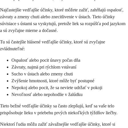
Najčastejšie vedľajšie účinky, ktoré môžete zažiť, zahŕňajú ospalosť,
závraty a zmeny chuti alebo znecitlivenie v ústach. Tieto účinky
súvisiace s ústami sa vyskytujú, pretože liek sa rozpúšťa pod jazykom
a sú zvyčajne mierne a dočasné.
Tu sú častejšie hlásené vedľajšie účinky, ktoré sú zvyčajne
zvládnuteľné:
Ospalosť alebo pocit únavy počas dňa
Závraty, najmä pri rýchlom vstávaní
Sucho v ústach alebo zmeny chuti
Zvýšenie hmotnosti, ktoré môže byť postupné
Nepokoj alebo pocit, že sa neviete udržať v pokoji
Nevoľnosť alebo nepohodlie v žalúdku
Tieto bežné vedľajšie účinky sa často zlepšujú, keď sa vaše telo
prispôsobuje lieku v priebehu prvých niekoľkých týždňov liečby.
Niektorí ľudia môžu zažiť závažnejšie vedľajšie účinky, ktoré si