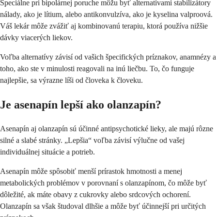
Špeciálne pri bipolárnej poruche môžu byť alternatívami stabilizátory
nálady, ako je lítium, alebo antikonvulzíva, ako je kyselina valproová.
Váš lekár môže zvážiť aj kombinovanú terapiu, ktorá používa nižšie
dávky viacerých liekov.
Voľba alternatívy závisí od vašich špecifických príznakov, anamnézy a
toho, ako ste v minulosti reagovali na inú liečbu. To, čo funguje
najlepšie, sa výrazne líši od človeka k človeku.
Je asenapín lepší ako olanzapín?
Asenapín aj olanzapín sú účinné antipsychotické lieky, ale majú rôzne
silné a slabé stránky. „Lepšia“ voľba závisí výlučne od vašej
individuálnej situácie a potrieb.
Asenapín môže spôsobiť menší prírastok hmotnosti a menej
metabolických problémov v porovnaní s olanzapínom, čo môže byť
dôležité, ak máte obavy z cukrovky alebo srdcových ochorení.
Olanzapín sa však študoval dlhšie a môže byť účinnejší pri určitých