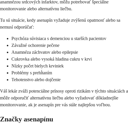
anamnézou srdcových infarktov, môžu potrebovať špeciálne
monitorovanie alebo alternatívnu liečbu.
Tu sú situácie, kedy asenapín vyžaduje zvýšenú opatrnosť alebo sa
nemusí odporúčať:
Psychóza súvisiaca s demenciou u starších pacientov
Závažné ochorenie pečene
Anamnéza záchvatov alebo epilepsie
Cukrovka alebo vysoká hladina cukru v krvi
Nízky počet bielych krviniek
Problémy s prehĺtaním
Tehotenstvo alebo dojčenie
Váš lekár zváži potenciálne prínosy oproti rizikám v týchto situáciách a
môže odporučiť alternatívnu liečbu alebo vyžadovať dôkladnejšie
monitorovanie, ak je asenapín pre vás stále najlepšou voľbou.
Značky asenapínu