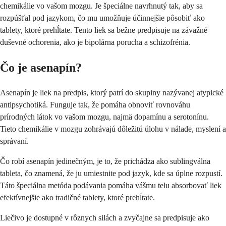
chemikálie vo vašom mozgu. Je špeciálne navrhnutý tak, aby sa
rozpúšťal pod jazykom, čo mu umožňuje účinnejšie pôsobiť ako
tablety, ktoré prehĺtate. Tento liek sa bežne predpisuje na závažné
duševné ochorenia, ako je bipolárna porucha a schizofrénia.
Čo je asenapín?
Asenapín je liek na predpis, ktorý patrí do skupiny nazývanej atypické
antipsychotiká. Funguje tak, že pomáha obnoviť rovnováhu
prírodných látok vo vašom mozgu, najmä dopamínu a serotonínu.
Tieto chemikálie v mozgu zohrávajú dôležitú úlohu v nálade, myslení a
správaní.
Čo robí asenapín jedinečným, je to, že prichádza ako sublingválna
tableta, čo znamená, že ju umiestnite pod jazyk, kde sa úplne rozpustí.
Táto špeciálna metóda podávania pomáha vášmu telu absorbovať liek
efektívnejšie ako tradičné tablety, ktoré prehĺtate.
Liečivo je dostupné v rôznych silách a zvyčajne sa predpisuje ako