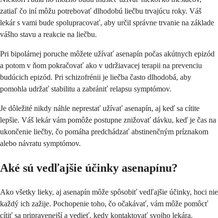
zatiaľ čo iní môžu potrebovať dlhodobú liečbu trvajúcu roky. Váš
lekár s vami bude spolupracovať, aby určil správne trvanie na základe
vášho stavu a reakcie na liečbu.
Pri bipolárnej poruche môžete užívať asenapín počas akútnych epizód
a potom v ňom pokračovať ako v udržiavacej terapii na prevenciu
budúcich epizód. Pri schizofrénii je liečba často dlhodobá, aby
pomohla udržať stabilitu a zabrániť relapsu symptómov.
Je dôležité nikdy náhle neprestať užívať asenapín, aj keď sa cítite
lepšie. Váš lekár vám pomôže postupne znižovať dávku, keď je čas na
ukončenie liečby, čo pomáha predchádzať abstinenčným príznakom
alebo návratu symptómov.
Aké sú vedľajšie účinky asenapínu?
Ako všetky lieky, aj asenapín môže spôsobiť vedľajšie účinky, hoci nie
každý ich zažije. Pochopenie toho, čo očakávať, vám môže pomôcť
cítiť sa pripravenejší a vedieť, kedy kontaktovať svojho lekára.