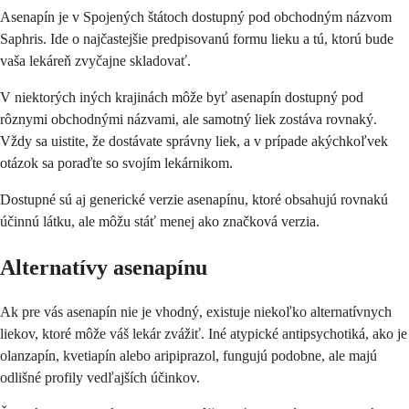
Asenapín je v Spojených štátoch dostupný pod obchodným názvom
Saphris. Ide o najčastejšie predpisovanú formu lieku a tú, ktorú bude
vaša lekáreň zvyčajne skladovať.
V niektorých iných krajinách môže byť asenapín dostupný pod
rôznymi obchodnými názvami, ale samotný liek zostáva rovnaký.
Vždy sa uistite, že dostávate správny liek, a v prípade akýchkoľvek
otázok sa poraďte so svojím lekárnikom.
Dostupné sú aj generické verzie asenapínu, ktoré obsahujú rovnakú
účinnú látku, ale môžu stáť menej ako značková verzia.
Alternatívy asenapínu
Ak pre vás asenapín nie je vhodný, existuje niekoľko alternatívnych
liekov, ktoré môže váš lekár zvážiť. Iné atypické antipsychotiká, ako je
olanzapín, kvetiapín alebo aripiprazol, fungujú podobne, ale majú
odlišné profily vedľajších účinkov.