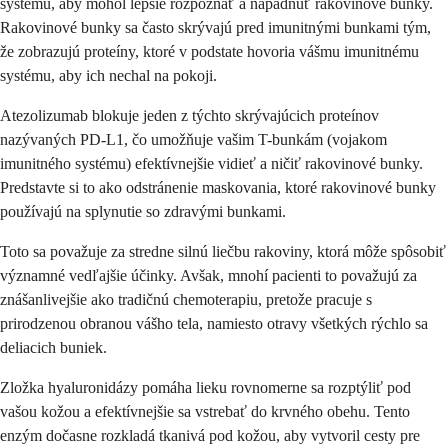
systému, aby mohol lepšie rozpoznať a napadnúť rakovinové bunky.
Rakovinové bunky sa často skrývajú pred imunitnými bunkami tým,
že zobrazujú proteíny, ktoré v podstate hovoria vášmu imunitnému
systému, aby ich nechal na pokoji.
Atezolizumab blokuje jeden z týchto skrývajúcich proteínov
nazývaných PD-L1, čo umožňuje vašim T-bunkám (vojakom
imunitného systému) efektívnejšie vidieť a ničiť rakovinové bunky.
Predstavte si to ako odstránenie maskovania, ktoré rakovinové bunky
používajú na splynutie so zdravými bunkami.
Toto sa považuje za stredne silnú liečbu rakoviny, ktorá môže spôsobiť
významné vedľajšie účinky. Avšak, mnohí pacienti to považujú za
znášanlivejšie ako tradičnú chemoterapiu, pretože pracuje s
prirodzenou obranou vášho tela, namiesto otravy všetkých rýchlo sa
deliacich buniek.
Zložka hyaluronidázy pomáha lieku rovnomerne sa rozptýliť pod
vašou kožou a efektívnejšie sa vstrebať do krvného obehu. Tento
enzým dočasne rozkladá tkanivá pod kožou, aby vytvoril cesty pre