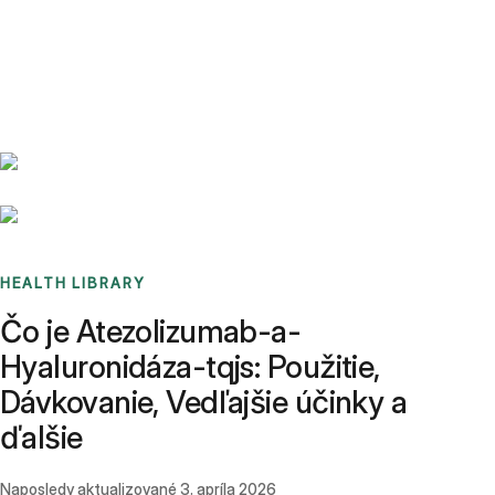
Benchmarks
Stories
FAQ
Sign up / Log in
HEALTH LIBRARY
Čo je Atezolizumab-a-
Hyaluronidáza-tqjs: Použitie,
Dávkovanie, Vedľajšie účinky a
ďalšie
Naposledy aktualizované
3. apríla 2026