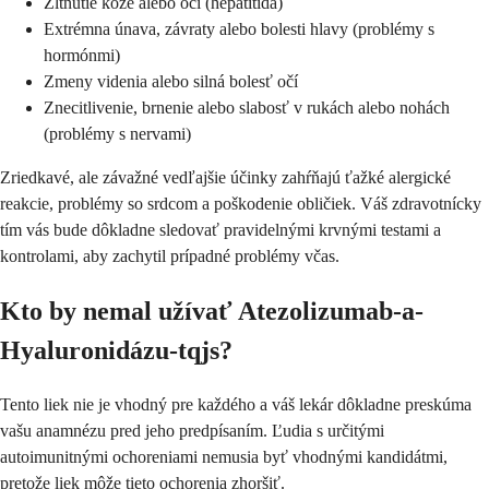
Žltnutie kože alebo očí (hepatitída)
Extrémna únava, závraty alebo bolesti hlavy (problémy s
hormónmi)
Zmeny videnia alebo silná bolesť očí
Znecitlivenie, brnenie alebo slabosť v rukách alebo nohách
(problémy s nervami)
Zriedkavé, ale závažné vedľajšie účinky zahŕňajú ťažké alergické
reakcie, problémy so srdcom a poškodenie obličiek. Váš zdravotnícky
tím vás bude dôkladne sledovať pravidelnými krvnými testami a
kontrolami, aby zachytil prípadné problémy včas.
Kto by nemal užívať Atezolizumab-a-
Hyaluronidázu-tqjs?
Tento liek nie je vhodný pre každého a váš lekár dôkladne preskúma
vašu anamnézu pred jeho predpísaním. Ľudia s určitými
autoimunitnými ochoreniami nemusia byť vhodnými kandidátmi,
pretože liek môže tieto ochorenia zhoršiť.