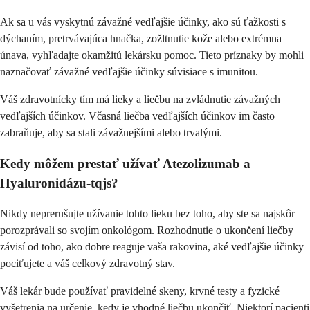
Ak sa u vás vyskytnú závažné vedľajšie účinky, ako sú ťažkosti s
dýchaním, pretrvávajúca hnačka, zožltnutie kože alebo extrémna
únava, vyhľadajte okamžitú lekársku pomoc. Tieto príznaky by mohli
naznačovať závažné vedľajšie účinky súvisiace s imunitou.
Váš zdravotnícky tím má lieky a liečbu na zvládnutie závažných
vedľajších účinkov. Včasná liečba vedľajších účinkov im často
zabraňuje, aby sa stali závažnejšími alebo trvalými.
Kedy môžem prestať užívať Atezolizumab a
Hyaluronidázu-tqjs?
Nikdy neprerušujte užívanie tohto lieku bez toho, aby ste sa najskôr
porozprávali so svojím onkológom. Rozhodnutie o ukončení liečby
závisí od toho, ako dobre reaguje vaša rakovina, aké vedľajšie účinky
pociťujete a váš celkový zdravotný stav.
Váš lekár bude používať pravidelné skeny, krvné testy a fyzické
vyšetrenia na určenie, kedy je vhodné liečbu ukončiť. Niektorí pacienti