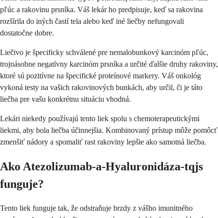
pľúc a rakovinu prsníka. Váš lekár ho predpisuje, keď sa rakovina
rozšírila do iných častí tela alebo keď iné liečby nefungovali
dostatočne dobre.
Liečivo je špecificky schválené pre nemalobunkový karcinóm pľúc,
trojnásobne negatívny karcinóm prsníka a určité ďalšie druhy rakoviny,
ktoré sú pozitívne na špecifické proteínové markery. Váš onkológ
vykoná testy na vašich rakovinových bunkách, aby určil, či je táto
liečba pre vašu konkrétnu situáciu vhodná.
Lekári niekedy používajú tento liek spolu s chemoterapeutickými
liekmi, aby bola liečba účinnejšia. Kombinovaný prístup môže pomôcť
zmenšiť nádory a spomaliť rast rakoviny lepšie ako samotná liečba.
Ako Atezolizumab-a-Hyaluronidáza-tqjs
funguje?
Tento liek funguje tak, že odstraňuje brzdy z vášho imunitného