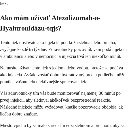
liek.
Ako mám užívať Atezolizumab-a-
Hyaluronidázu-tqjs?
Tento liek dostávate ako injekciu pod kožu stehna alebo brucha,
zvyčajne každé tri týždne. Zdravotnícky pracovník vám podá injekciu
v ambulancii alebo v nemocnici a injekcia trvá len niekoľko minút.
Nemusíte užívať tento liek s jedlom alebo vodou, pretože sa podáva
ako injekcia. Avšak, zostať dobre hydratovaný pred a po liečbe môže
pomôcť vášmu telu efektívnejšie spracovať liek.
Váš zdravotnícky tím vás bude monitorovať najmenej 30 minút po
prvej injekcii, aby sledoval akékoľvek bezprostredné reakcie.
Následné injekcie môžu vyžadovať kratšie pozorovacie obdobia, ak
liečbu dobre znášate.
Miesto vpichu by sa malo striedať medzi stehnom a bruchom, aby sa