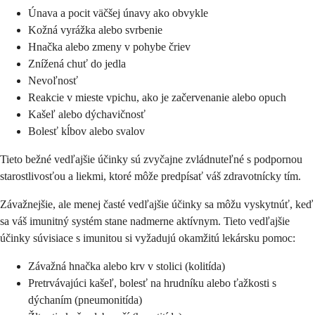
Únava a pocit väčšej únavy ako obvykle
Kožná vyrážka alebo svrbenie
Hnačka alebo zmeny v pohybe čriev
Znížená chuť do jedla
Nevoľnosť
Reakcie v mieste vpichu, ako je začervenanie alebo opuch
Kašeľ alebo dýchavičnosť
Bolesť kĺbov alebo svalov
Tieto bežné vedľajšie účinky sú zvyčajne zvládnuteľné s podpornou
starostlivosťou a liekmi, ktoré môže predpísať váš zdravotnícky tím.
Závažnejšie, ale menej časté vedľajšie účinky sa môžu vyskytnúť, keď
sa váš imunitný systém stane nadmerne aktívnym. Tieto vedľajšie
účinky súvisiace s imunitou si vyžadujú okamžitú lekársku pomoc:
Závažná hnačka alebo krv v stolici (kolitída)
Pretrvávajúci kašeľ, bolesť na hrudníku alebo ťažkosti s
dýchaním (pneumonitída)