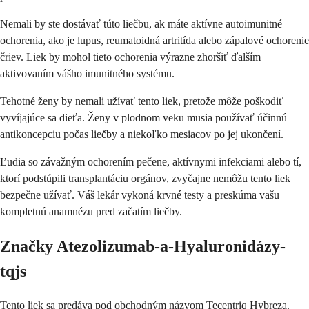
Nemali by ste dostávať túto liečbu, ak máte aktívne autoimunitné
ochorenia, ako je lupus, reumatoidná artritída alebo zápalové ochorenie
čriev. Liek by mohol tieto ochorenia výrazne zhoršiť ďalším
aktivovaním vášho imunitného systému.
Tehotné ženy by nemali užívať tento liek, pretože môže poškodiť
vyvíjajúce sa dieťa. Ženy v plodnom veku musia používať účinnú
antikoncepciu počas liečby a niekoľko mesiacov po jej ukončení.
Ľudia so závažným ochorením pečene, aktívnymi infekciami alebo tí,
ktorí podstúpili transplantáciu orgánov, zvyčajne nemôžu tento liek
bezpečne užívať. Váš lekár vykoná krvné testy a preskúma vašu
kompletnú anamnézu pred začatím liečby.
Značky Atezolizumab-a-Hyaluronidázy-
tqjs
Tento liek sa predáva pod obchodným názvom Tecentriq Hybreza.