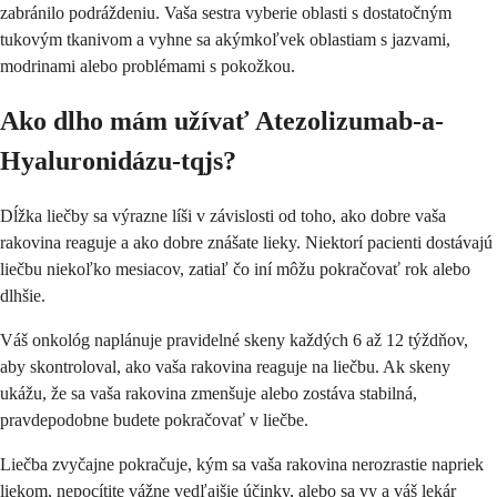
zabránilo podráždeniu. Vaša sestra vyberie oblasti s dostatočným
tukovým tkanivom a vyhne sa akýmkoľvek oblastiam s jazvami,
modrinami alebo problémami s pokožkou.
Ako dlho mám užívať Atezolizumab-a-
Hyaluronidázu-tqjs?
Dĺžka liečby sa výrazne líši v závislosti od toho, ako dobre vaša
rakovina reaguje a ako dobre znášate lieky. Niektorí pacienti dostávajú
liečbu niekoľko mesiacov, zatiaľ čo iní môžu pokračovať rok alebo
dlhšie.
Váš onkológ naplánuje pravidelné skeny každých 6 až 12 týždňov,
aby skontroloval, ako vaša rakovina reaguje na liečbu. Ak skeny
ukážu, že sa vaša rakovina zmenšuje alebo zostáva stabilná,
pravdepodobne budete pokračovať v liečbe.
Liečba zvyčajne pokračuje, kým sa vaša rakovina nerozrastie napriek
liekom, nepocítite vážne vedľajšie účinky, alebo sa vy a váš lekár