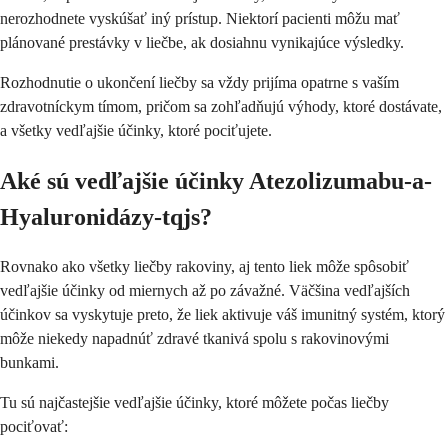
nerozhodnete vyskúšať iný prístup. Niektorí pacienti môžu mať
plánované prestávky v liečbe, ak dosiahnu vynikajúce výsledky.
Rozhodnutie o ukončení liečby sa vždy prijíma opatrne s vaším
zdravotníckym tímom, pričom sa zohľadňujú výhody, ktoré dostávate,
a všetky vedľajšie účinky, ktoré pociťujete.
Aké sú vedľajšie účinky Atezolizumabu-a-
Hyaluronidázy-tqjs?
Rovnako ako všetky liečby rakoviny, aj tento liek môže spôsobiť
vedľajšie účinky od miernych až po závažné. Väčšina vedľajších
účinkov sa vyskytuje preto, že liek aktivuje váš imunitný systém, ktorý
môže niekedy napadnúť zdravé tkanivá spolu s rakovinovými
bunkami.
Tu sú najčastejšie vedľajšie účinky, ktoré môžete počas liečby
pociťovať: