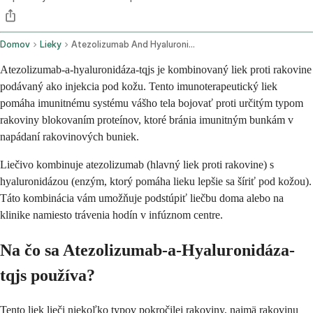
Domov
Lieky
Atezolizumab And Hyaluronidase Tqjs Subcutaneous Route
Atezolizumab-a-hyaluronidáza-tqjs je kombinovaný liek proti rakovine
podávaný ako injekcia pod kožu. Tento imunoterapeutický liek
pomáha imunitnému systému vášho tela bojovať proti určitým typom
rakoviny blokovaním proteínov, ktoré bránia imunitným bunkám v
napádaní rakovinových buniek.
Liečivo kombinuje atezolizumab (hlavný liek proti rakovine) s
hyaluronidázou (enzým, ktorý pomáha lieku lepšie sa šíriť pod kožou).
Táto kombinácia vám umožňuje podstúpiť liečbu doma alebo na
klinike namiesto trávenia hodín v infúznom centre.
Na čo sa Atezolizumab-a-Hyaluronidáza-
tqjs používa?
Tento liek lieči niekoľko typov pokročilej rakoviny, najmä rakovinu