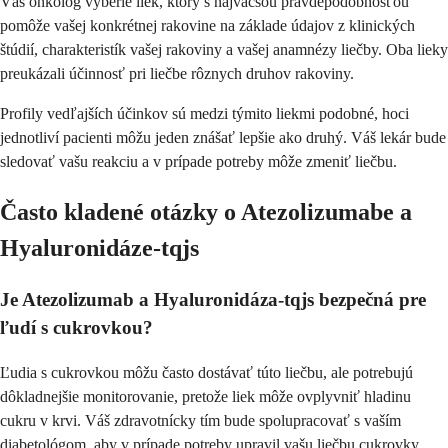
Váš onkológ vyberie liek, ktorý s najväčšou pravdepodobnosťou
pomôže vašej konkrétnej rakovine na základe údajov z klinických
štúdií, charakteristík vašej rakoviny a vašej anamnézy liečby. Oba lieky
preukázali účinnosť pri liečbe rôznych druhov rakoviny.
Profily vedľajších účinkov sú medzi týmito liekmi podobné, hoci
jednotliví pacienti môžu jeden znášať lepšie ako druhý. Váš lekár bude
sledovať vašu reakciu a v prípade potreby môže zmeniť liečbu.
Často kladené otázky o Atezolizumabe a
Hyaluronidáze-tqjs
Je Atezolizumab a Hyaluronidáza-tqjs bezpečná pre
ľudí s cukrovkou?
Ľudia s cukrovkou môžu často dostávať túto liečbu, ale potrebujú
dôkladnejšie monitorovanie, pretože liek môže ovplyvniť hladinu
cukru v krvi. Váš zdravotnícky tím bude spolupracovať s vaším
diabetológom, aby v prípade potreby upravil vašu liečbu cukrovky.