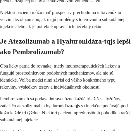
predchádzajúcej liečby a celkového zdravotného stavu.
Niektorí pacienti môžu mať prospech z prechodu na intravenóznu
verziu atezolizumabu, ak majú problémy s tolerovaním subkutánnej
injekcie alebo ak je potrebné upraviť ich liečebný režim.
Je Atezolizumab a Hyaluronidáza-tqjs lepší
ako Pembrolizumab?
Oba lieky patria do rovnakej triedy imunoterapeutických liekov a
fungujú prostredníctvom podobných mechanizmov, ale nie sú
identické. Voľba medzi nimi závisí od vášho konkrétneho typu
rakoviny, výsledkov testov a individuálnych okolností.
Pembrolizumab sa podáva intravenózne každé tri až šesť týždňov,
zatiaľ čo atezolizumab a hyaluronidáza-tqjs sa injekčne podávajú pod
kožu každé tri týždne. Niektorí pacienti uprednostňujú pohodlie kratšej
subkutánnej injekcie.