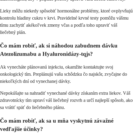
Lieky môžu niekedy spôsobiť hormonálne problémy, ktoré ovplyvňujú
kontrolu hladiny cukru v krvi. Pravidelné krvné testy pomôžu vášmu
tímu zachytiť akékoľvek zmeny včas a podľa toho upraviť váš
liečebný plán.
Čo mám robiť, ak si náhodou zabudnem dávku
Atezolizumabu a Hyaluronidázy-tqjs?
Ak vynecháte plánovanú injekciu, okamžite kontaktujte svoj
onkologický tím. Preplánujú vašu schôdzku čo najskôr, zvyčajne do
niekoľkých dní od vynechanej dávky.
Nepokúšajte sa nahradiť vynechané dávky získaním extra liekov. Váš
zdravotnícky tím upraví váš liečebný rozvrh a určí najlepší spôsob, ako
sa vrátiť späť do liečebného plánu.
Čo mám robiť, ak sa u mňa vyskytnú závažné
vedľajšie účinky?