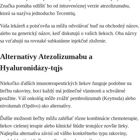
Značka pomáha odlíšiť ho od intravenóznej verzie atezolizumabu,
ktorá sa nazýva jednoducho Tecentriq.
Vaša lekáreň a poisťovňa sa môžu odvolávať buď na obchodný názov,
alebo na generický názov, keď diskutujú o vašich liekoch. Oba názvy
sa vzťahujú na rovnaké subkutánne injekčné zloženie.
Alternatívy Atezolizumabu a
Hyaluronidázy-tqjs
Niekoľko ďalších imunoterapeutických liekov funguje podobne na
liečbu rakoviny, hoci každý má jedinečné vlastnosti a schválené
použitie. Váš onkológ môže zvážiť pembrolizumab (Keytruda) alebo
nivolumab (Opdivo) ako alternatívy.
Ďalšie možnosti liečby môžu zahŕňať rôzne kombinácie chemoterapie,
liekov cielenej terapie alebo klinické štúdie testujúce novšie lieky.
Najlepšia alternatíva závisí od vášho konkrétneho typu rakoviny,