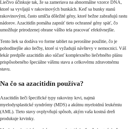
Liečivo účinkuje tak, že sa zameriava na abnormálne vzorce DNA,
ktoré sa vyvíjajú v rakovinových bunkách. Keď sa bunky stanú
rakovinovými, často umlčia dôležité gény, ktoré bežne zabraňujú rastu
nádorov. Azacitidín pomáha zapnúť tieto ochranné gény späť, čo
umožňuje prirodzenej obrane vášho tela pracovať efektívnejšie.
Tento liek sa dodáva vo forme tabliet na perorálne použitie, čo je
pohodlnejšie ako liečby, ktoré si vyžadujú návštevy v nemocnici. Váš
lekár predpíše azacitidín ako súčasť komplexného liečebného plánu
prispôsobeného špeciálne vášmu stavu a celkovému zdravotnému
stavu.
Na čo sa azacitidín používa?
Azacitidín lieči špecifické typy rakoviny krvi, najmä
myelodysplastické syndrómy (MDS) a akútnu myeloidnú leukémiu
(AML). Tieto stavy ovplyvňujú spôsob, akým vaša kostná dreň
produkuje krvinky.