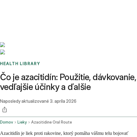
Benchmarks
Stories
FAQ
Sign up / Log in
HEALTH LIBRARY
Čo je azacitidín: Použitie, dávkovanie,
vedľajšie účinky a ďalšie
Naposledy aktualizované
3. apríla 2026
Domov
Lieky
Azacitidine Oral Route
Azacitidín je liek proti rakovine, ktorý pomáha vášmu telu bojovať