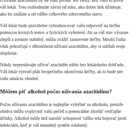
Užívanie azacitidínu by ste mali prestať len vtedy, keď vám to povie
váš lekár. Toto rozhodnutie závisí od toho, ako dobre liek účinkuje,
ako ho znášate a od vášho celkového zdravotného stavu.
Váš lekár bude pravidelne vyhodnocovať vašu odpoveď na liečbu
pomocou krvných testov a fyzických vyšetrení. Ak sa váš stav výrazne
zlepší a zostane stabilný, môžu zvážiť zastavenie liečby. Mnohí ľudia
však pokračujú v dlhodobom užívaní azacitidínu, aby si udržali svoje
zlepšenie.
Nikdy neprestávajte užívať azacitidín náhle bez lekárskeho dohľadu.
Váš lekár vytvorí plán bezpečného ukončenia liečby, ak to bude pre
vašu situáciu vhodné.
Môžem piť alkohol počas užívania azacitidínu?
Počas užívania azacitidínu je najlepšie vyhýbať sa alkoholu, pretože
obidva môžu ovplyvniť vašu pečeň a potenciálne zhoršiť vedľajšie
účinky. Alkohol môže tiež narušiť schopnosť vášho tela bojovať proti
infekciám, keď je váš imunitný systém oslabený.