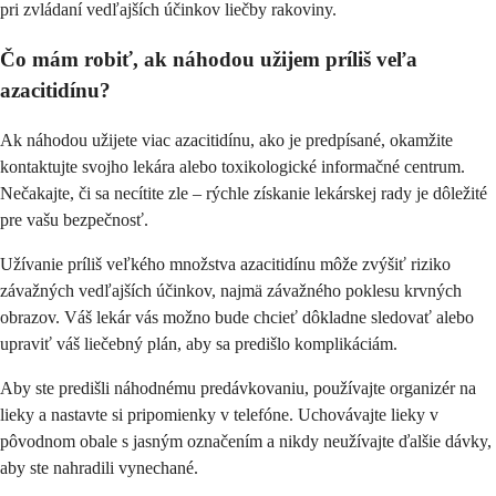
pri zvládaní vedľajších účinkov liečby rakoviny.
Čo mám robiť, ak náhodou užijem príliš veľa
azacitidínu?
Ak náhodou užijete viac azacitidínu, ako je predpísané, okamžite
kontaktujte svojho lekára alebo toxikologické informačné centrum.
Nečakajte, či sa necítite zle – rýchle získanie lekárskej rady je dôležité
pre vašu bezpečnosť.
Užívanie príliš veľkého množstva azacitidínu môže zvýšiť riziko
závažných vedľajších účinkov, najmä závažného poklesu krvných
obrazov. Váš lekár vás možno bude chcieť dôkladne sledovať alebo
upraviť váš liečebný plán, aby sa predišlo komplikáciám.
Aby ste predišli náhodnému predávkovaniu, používajte organizér na
lieky a nastavte si pripomienky v telefóne. Uchovávajte lieky v
pôvodnom obale s jasným označením a nikdy neužívajte ďalšie dávky,
aby ste nahradili vynechané.