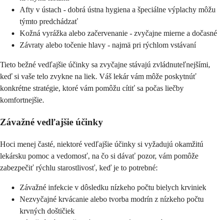
Afty v ústach - dobrá ústna hygiena a špeciálne výplachy môžu
týmto predchádzať
Kožná vyrážka alebo začervenanie - zvyčajne mierne a dočasné
Závraty alebo točenie hlavy - najmä pri rýchlom vstávaní
Tieto bežné vedľajšie účinky sa zvyčajne stávajú zvládnuteľnejšími,
keď si vaše telo zvykne na liek. Váš lekár vám môže poskytnúť
konkrétne stratégie, ktoré vám pomôžu cítiť sa počas liečby
komfortnejšie.
Závažné vedľajšie účinky
Hoci menej časté, niektoré vedľajšie účinky si vyžadujú okamžitú
lekársku pomoc a vedomosť, na čo si dávať pozor, vám pomôže
zabezpečiť rýchlu starostlivosť, keď je to potrebné:
Závažné infekcie v dôsledku nízkeho počtu bielych krviniek
Nezvyčajné krvácanie alebo tvorba modrín z nízkeho počtu
krvných doštičiek