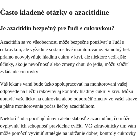
Často kladené otázky o azacitidíne
Je azacitidín bezpečný pre ľudí s cukrovkou?
Azacitidín sa vo všeobecnosti môže bezpečne používať u ľudí s
cukrovkou, ale vyžaduje si starostlivé monitorovanie. Samotný liek
priamo neovplyvňuje hladinu cukru v krvi, ale niektoré vedľajšie
účinky, ako je nevoľnosť alebo zmeny chuti do jedla, môžu sťažiť
zvládanie cukrovky.
Váš lekár s vami bude úzko spolupracovať na monitorovaní vašej
odpovede na liečbu rakoviny aj kontroly hladiny cukru v krvi. Môžu
upraviť vaše lieky na cukrovku alebo odporučiť zmeny vo vašej strave
a pláne monitorovania počas liečby azacitidínom.
Niektorí ľudia pociťujú únavu alebo slabosť z azacitidínu, čo môže
ovplyvniť ich schopnosť pravidelne cvičiť. Váš zdravotnícky tím vám
môže pomôcť vyvinúť stratégie na udržanie dobrej kontroly cukrovky