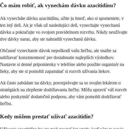
Čo mám robiť, ak vynechám dávku azacitidínu?
Ak vynecháte dávku azacitidínu, užite ju hneď, ako si spomeniete, v
ten istý deň. Ak je však už nasledujúci deň, vynechajte vynechanú
dávku a pokračujte vo svojom pravidelnom rozvrhu. Nikdy neužívajte
dve dávky naraz, aby ste nahradili vynechanú dávku.
Občasné vynechanie dávok nepoškodí vašu liečbu, ale snažte sa
udržiavať konzistentnosť pre dosiahnutie najlepších výsledkov.
Nastavte si denné pripomienky v telefóne alebo použite organizér na
lieky, aby ste si pomohli zapamätať si rozvrh užívania liekov.
Ak často zabúdate na dávky, porozprávajte sa so svojím lekárom o
stratégiách na zlepšenie dodržiavania liečby. Môžu upraviť váš rozvrh
alebo poskytnúť dodatočnú podporu, aby vám pomohli dodržiavať
liečbu.
Kedy môžem prestať užívať azacitidín?