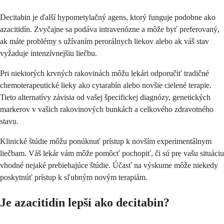
Decitabin je ďalší hypometylačný agens, ktorý funguje podobne ako
azacitidín. Zvyčajne sa podáva intravenózne a môže byť preferovaný,
ak máte problémy s užívaním perorálnych liekov alebo ak váš stav
vyžaduje intenzívnejšiu liečbu.
Pri niektorých krvných rakovinách môžu lekári odporučiť tradičné
chemoterapeutické lieky ako cytarabín alebo novšie cielené terapie.
Tieto alternatívy závisia od vašej špecifickej diagnózy, genetických
markerov v vašich rakovinových bunkách a celkového zdravotného
stavu.
Klinické štúdie môžu ponúknuť prístup k novším experimentálnym
liečbam. Váš lekár vám môže pomôcť pochopiť, či sú pre vašu situáciu
vhodné nejaké prebiehajúce štúdie. Účasť na výskume môže niekedy
poskytnúť prístup k sľubným novým terapiám.
Je azacitidín lepší ako decitabin?