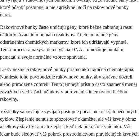
ktorý pôsobí postupne, a nie agresívne útočí na rakovinové bunky
naraz.
Rakovinové bunky často umlčujú gény, ktoré bežne zabraňujú rastu
nádorov. Azacitidín pomáha reaktivovať tieto ochranné gény
odstránením chemických markerov, ktoré ich udržiavajú vypnuté.
Tento proces sa nazýva demetylácia DNA a umožňuje bunkám
pamätať si svoje normálne vzorce správania.
Lieky nezničia rakovinové bunky priamo ako tradičná chemoterapia.
Namiesto toho povzbudzuje rakovinové bunky, aby správne dozreli
alebo prirodzene zomreli. Tento jemnejší prístup často znamená menej
závažných vedľajších účinkov v porovnaní s intenzívnou liečbou
rakoviny.
Výsledky sa zvyčajne vyvíjajú postupne počas niekoľkých liečebných
cyklov. Zlepšenie nemusíte spozorovať okamžite, ale váš krvný obraz
a celkový stav by sa mali zlepšiť, keď liek pokračuje v účinku. Váš
lekár bude sledovať váš pokrok prostredníctvom pravidelných krvných