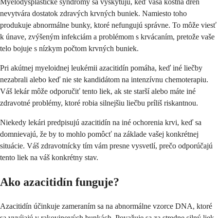
Myelodysplastické syndrómy sa vyskytujú, keď vaša kostná dreň
nevytvára dostatok zdravých krvných buniek. Namiesto toho
produkuje abnormálne bunky, ktoré nefungujú správne. To môže viesť
k únave, zvýšeným infekciám a problémom s krvácaním, pretože vaše
telo bojuje s nízkym počtom krvných buniek.
Pri akútnej myeloidnej leukémii azacitidín pomáha, keď iné liečby
nezabrali alebo keď nie ste kandidátom na intenzívnu chemoterapiu.
Váš lekár môže odporučiť tento liek, ak ste starší alebo máte iné
zdravotné problémy, ktoré robia silnejšiu liečbu príliš riskantnou.
Niekedy lekári predpisujú azacitidín na iné ochorenia krvi, keď sa
domnievajú, že by to mohlo pomôcť na základe vašej konkrétnej
situácie. Váš zdravotnícky tím vám presne vysvetlí, prečo odporúčajú
tento liek na váš konkrétny stav.
Ako azacitidín funguje?
Azacitidín účinkuje zameraním sa na abnormálne vzorce DNA, ktoré
sa vyvíjajú v rakovinových bunkách. Považuje sa za stredne silný liek,