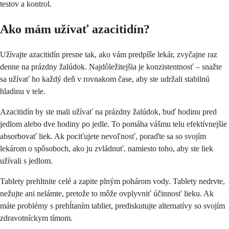
testov a kontrol.
Ako mám užívať azacitidín?
Užívajte azacitidín presne tak, ako vám predpíše lekár, zvyčajne raz
denne na prázdny žalúdok. Najdôležitejšia je konzistentnosť – snažte
sa užívať ho každý deň v rovnakom čase, aby ste udržali stabilnú
hladinu v tele.
Azacitidín by ste mali užívať na prázdny žalúdok, buď hodinu pred
jedlom alebo dve hodiny po jedle. To pomáha vášmu telu efektívnejšie
absorbovať liek. Ak pociťujete nevoľnosť, poraďte sa so svojím
lekárom o spôsoboch, ako ju zvládnuť, namiesto toho, aby ste liek
užívali s jedlom.
Tablety prehltnite celé a zapite plným pohárom vody. Tablety nedrvte,
nežujte ani nelámte, pretože to môže ovplyvniť účinnosť lieku. Ak
máte problémy s prehĺtaním tabliet, prediskutujte alternatívy so svojím
zdravotníckym tímom.