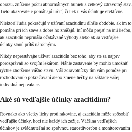
obrazu, zníženie počtu abnormálnych buniek a celkový zdravotný stav.
Tieto ukazovatele pomáhajú určiť, či liek u vás účinkuje efektívne.
Niektorí ľudia pokračujú v užívaní azacitidínu dlhšie obdobie, ak im to
pomáha pri ich stave a dobre ho znášajú. Iní môžu prejsť na inú liečbu,
ak azacitidín neprináša očakávané výhody alebo ak sa vedľajšie
účinky stanú príliš náročnými.
Nikdy neprestávajte užívať azacitidín bez toho, aby ste sa najprv
porozprávali so svojím lekárom. Náhle zastavenie by mohlo umožniť
rýchle zhoršenie vášho stavu. Váš zdravotnícky tím vám pomôže pri
rozhodovaní o pokračovaní alebo zmene liečby na základe vašej
individuálnej reakcie.
Aké sú vedľajšie účinky azacitidínu?
Rovnako ako všetky lieky proti rakovine, aj azacitidín môže spôsobiť
vedľajšie účinky, hoci nie každý ich zažije. Väčšina vedľajších
účinkov je zvládnuteľná so správnou starostlivosťou a monitorovaním