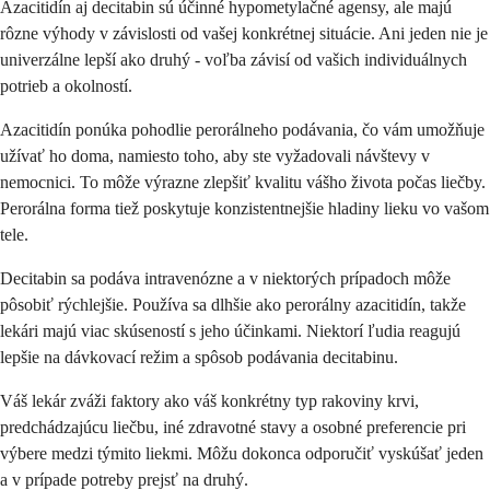
Azacitidín aj decitabin sú účinné hypometylačné agensy, ale majú
rôzne výhody v závislosti od vašej konkrétnej situácie. Ani jeden nie je
univerzálne lepší ako druhý - voľba závisí od vašich individuálnych
potrieb a okolností.
Azacitidín ponúka pohodlie perorálneho podávania, čo vám umožňuje
užívať ho doma, namiesto toho, aby ste vyžadovali návštevy v
nemocnici. To môže výrazne zlepšiť kvalitu vášho života počas liečby.
Perorálna forma tiež poskytuje konzistentnejšie hladiny lieku vo vašom
tele.
Decitabin sa podáva intravenózne a v niektorých prípadoch môže
pôsobiť rýchlejšie. Používa sa dlhšie ako perorálny azacitidín, takže
lekári majú viac skúseností s jeho účinkami. Niektorí ľudia reagujú
lepšie na dávkovací režim a spôsob podávania decitabinu.
Váš lekár zváži faktory ako váš konkrétny typ rakoviny krvi,
predchádzajúcu liečbu, iné zdravotné stavy a osobné preferencie pri
výbere medzi týmito liekmi. Môžu dokonca odporučiť vyskúšať jeden
a v prípade potreby prejsť na druhý.