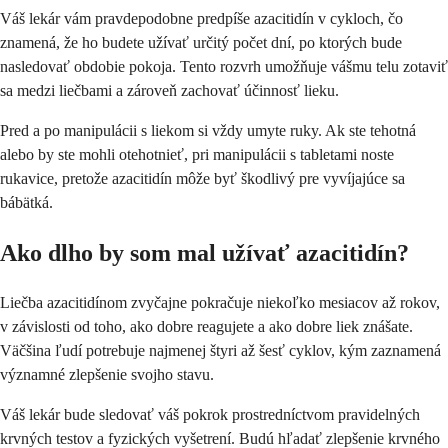
Váš lekár vám pravdepodobne predpíše azacitidín v cykloch, čo
znamená, že ho budete užívať určitý počet dní, po ktorých bude
nasledovať obdobie pokoja. Tento rozvrh umožňuje vášmu telu zotaviť
sa medzi liečbami a zároveň zachovať účinnosť lieku.
Pred a po manipulácii s liekom si vždy umyte ruky. Ak ste tehotná
alebo by ste mohli otehotnieť, pri manipulácii s tabletami noste
rukavice, pretože azacitidín môže byť škodlivý pre vyvíjajúce sa
bábätká.
Ako dlho by som mal užívať azacitidín?
Liečba azacitidínom zvyčajne pokračuje niekoľko mesiacov až rokov,
v závislosti od toho, ako dobre reagujete a ako dobre liek znášate.
Väčšina ľudí potrebuje najmenej štyri až šesť cyklov, kým zaznamená
významné zlepšenie svojho stavu.
Váš lekár bude sledovať váš pokrok prostredníctvom pravidelných
krvných testov a fyzických vyšetrení. Budú hľadať zlepšenie krvného