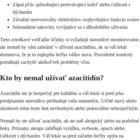
Zápal pľúc spôsobujúci pretrvávajúci kašeľ alebo ťažkosti s
dýchaním
Závažné nerovnováhy elektrolytov ovplyvňujúce funkciu svalov
Sekundárne rakoviny vyvíjajúce sa z dlhodobého užívania
Tieto zriedkavé vedľajšie účinky si vyžadujú starostlivé monitorovanie,
ale nemali by vám zabrániť v užívaní azacitidínu, ak sa váš lekár
domnieva, že je to najlepšia liečba vášho stavu. Pravidelné kontroly
pomáhajú zachytiť akékoľvek problémy včas.
Kto by nemal užívať azacitidín?
Azacitidín nie je bezpečný pre každého a váš lekár si pred jeho
predpísaním starostlivo preštuduje vašu anamnézu. Určité stavy alebo
okolnosti robia tento liek nevhodným alebo potenciálne nebezpečným.
Nemali by ste užívať azacitidín, ak ste naň alergický alebo na podobné
lieky. Príznaky alergie zahŕňajú vyrážku, svrbenie, opuch alebo
ťažkosti s dýchaním. Váš lekár sa pred začatím liečby opýta na