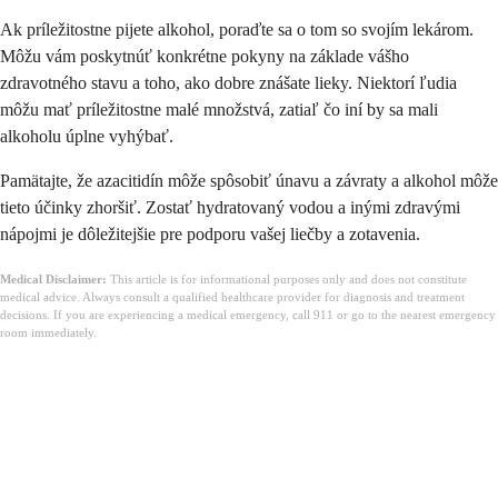
Ak príležitostne pijete alkohol, poraďte sa o tom so svojím lekárom.
Môžu vám poskytnúť konkrétne pokyny na základe vášho
zdravotného stavu a toho, ako dobre znášate lieky. Niektorí ľudia
môžu mať príležitostne malé množstvá, zatiaľ čo iní by sa mali
alkoholu úplne vyhýbať.
Pamätajte, že azacitidín môže spôsobiť únavu a závraty a alkohol môže
tieto účinky zhoršiť. Zostať hydratovaný vodou a inými zdravými
nápojmi je dôležitejšie pre podporu vašej liečby a zotavenia.
Medical Disclaimer:
This article is for informational purposes only and does not constitute
medical advice. Always consult a qualified healthcare provider for diagnosis and treatment
decisions. If you are experiencing a medical emergency, call 911 or go to the nearest emergency
room immediately.