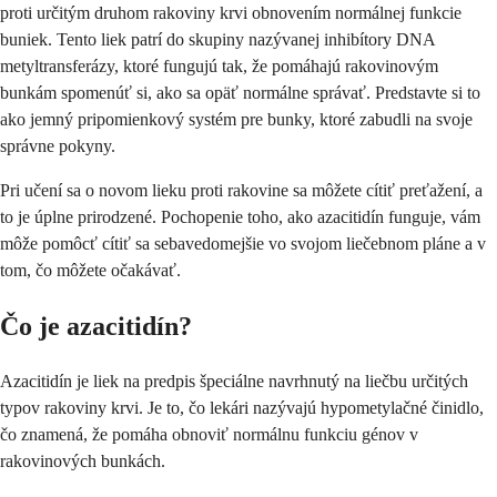
proti určitým druhom rakoviny krvi obnovením normálnej funkcie
buniek. Tento liek patrí do skupiny nazývanej inhibítory DNA
metyltransferázy, ktoré fungujú tak, že pomáhajú rakovinovým
bunkám spomenúť si, ako sa opäť normálne správať. Predstavte si to
ako jemný pripomienkový systém pre bunky, ktoré zabudli na svoje
správne pokyny.
Pri učení sa o novom lieku proti rakovine sa môžete cítiť preťažení, a
to je úplne prirodzené. Pochopenie toho, ako azacitidín funguje, vám
môže pomôcť cítiť sa sebavedomejšie vo svojom liečebnom pláne a v
tom, čo môžete očakávať.
Čo je azacitidín?
Azacitidín je liek na predpis špeciálne navrhnutý na liečbu určitých
typov rakoviny krvi. Je to, čo lekári nazývajú hypometylačné činidlo,
čo znamená, že pomáha obnoviť normálnu funkciu génov v
rakovinových bunkách.