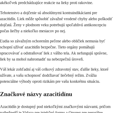
akékoľvek predchádzajúce reakcie na lieky proti rakovine.
Tehotenstvo a dojčenie sú absolútnymi kontraindikáciami pre
azacitidín. Liek môže spôsobiť závažné vrodené chyby alebo poškodiť
dojčatá. Ženy v plodnom veku potrebujú spoľahlivú antikoncepciu
počas liečby a niekoľko mesiacov po nej.
Ľudia so závažným ochorením pečene alebo obličiek nemusia byť
schopní užívať azacitidín bezpečne. Tieto orgány pomáhajú
spracovávať a odstraňovať liek z vášho tela. Ak nefungujú správne,
liek by sa mohol nahromadiť na nebezpečnú úroveň.
Váš lekár zohľadní aj váš celkový zdravotný stav, ďalšie lieky, ktoré
užívate, a vašu schopnosť dodržiavať liečebný režim. Zvážia
potenciálne výhody oproti rizikám pre vašu konkrétnu situáciu.
Značkové názvy azacitidínu
Azacitidín je dostupný pod niekoľkými značkovými názvami, pričom
najbežnejší je Vidaza pre injekčnú formu a Onureg pre perorálne