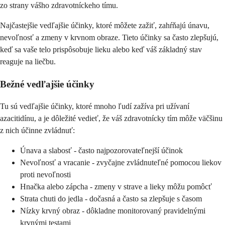
zo strany vášho zdravotníckeho tímu.
Najčastejšie vedľajšie účinky, ktoré môžete zažiť, zahŕňajú únavu,
nevoľnosť a zmeny v krvnom obraze. Tieto účinky sa často zlepšujú,
keď sa vaše telo prispôsobuje lieku alebo keď váš základný stav
reaguje na liečbu.
Bežné vedľajšie účinky
Tu sú vedľajšie účinky, ktoré mnoho ľudí zažíva pri užívaní
azacitidínu, a je dôležité vedieť, že váš zdravotnícky tím môže väčšinu
z nich účinne zvládnuť:
Únava a slabosť - často najpozorovateľnejší účinok
Nevoľnosť a vracanie - zvyčajne zvládnuteľné pomocou liekov
proti nevoľnosti
Hnačka alebo zápcha - zmeny v strave a lieky môžu pomôcť
Strata chuti do jedla - dočasná a často sa zlepšuje s časom
Nízky krvný obraz - dôkladne monitorovaný pravidelnými
krvnými testami