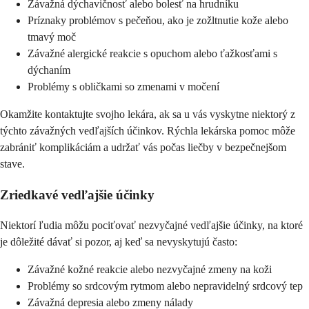
Závažná dýchavičnosť alebo bolesť na hrudníku
Príznaky problémov s pečeňou, ako je zožltnutie kože alebo
tmavý moč
Závažné alergické reakcie s opuchom alebo ťažkosťami s
dýchaním
Problémy s obličkami so zmenami v močení
Okamžite kontaktujte svojho lekára, ak sa u vás vyskytne niektorý z
týchto závažných vedľajších účinkov. Rýchla lekárska pomoc môže
zabrániť komplikáciám a udržať vás počas liečby v bezpečnejšom
stave.
Zriedkavé vedľajšie účinky
Niektorí ľudia môžu pociťovať nezvyčajné vedľajšie účinky, na ktoré
je dôležité dávať si pozor, aj keď sa nevyskytujú často:
Závažné kožné reakcie alebo nezvyčajné zmeny na koži
Problémy so srdcovým rytmom alebo nepravidelný srdcový tep
Závažná depresia alebo zmeny nálady