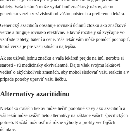
tablety. Vaša lekáreň môže vydať buď značkový názov, alebo
generickú verziu v závislosti od vášho poistenia a preferencií lekára.
Generický azacitidín obsahuje rovnakú účinnú zložku ako značkové
verzie a funguje rovnako efektívne. Hlavné rozdiely sú zvyčajne vo
vzhľade tablety, balení a cene. Váš lekár vám môže pomôcť pochopiť,
ktorá verzia je pre vašu situáciu najlepšia.
Ak ste užívali jednu značku a vaša lekáreň prejde na inú, nerobte si
starosti - sú medicínsky ekvivalentné. Dajte však svojmu lekárovi
vedieť o akýchkoľvek zmenách, aby mohol sledovať vašu reakciu a v
prípade potreby upraviť vašu liečbu.
Alternatívy azacitidínu
Niekoľko ďalších liekov môže liečiť podobné stavy ako azacitidín a
váš lekár môže zvážiť tieto alternatívy na základe vašich špecifických
potrieb. Každá možnosť má rôzne výhody a profily vedľajších
účinkov.