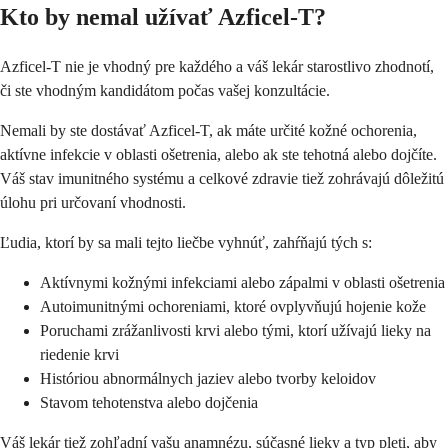
Kto by nemal užívať Azficel-T?
Azficel-T nie je vhodný pre každého a váš lekár starostlivo zhodnotí,
či ste vhodným kandidátom počas vašej konzultácie.
Nemali by ste dostávať Azficel-T, ak máte určité kožné ochorenia,
aktívne infekcie v oblasti ošetrenia, alebo ak ste tehotná alebo dojčíte.
Váš stav imunitného systému a celkové zdravie tiež zohrávajú dôležitú
úlohu pri určovaní vhodnosti.
Ľudia, ktorí by sa mali tejto liečbe vyhnúť, zahŕňajú tých s:
Aktívnymi kožnými infekciami alebo zápalmi v oblasti ošetrenia
Autoimunitnými ochoreniami, ktoré ovplyvňujú hojenie kože
Poruchami zrážanlivosti krvi alebo tými, ktorí užívajú lieky na
riedenie krvi
Históriou abnormálnych jaziev alebo tvorby keloidov
Stavom tehotenstva alebo dojčenia
Váš lekár tiež zohľadní vašu anamnézu, súčasné lieky a typ pleti, aby