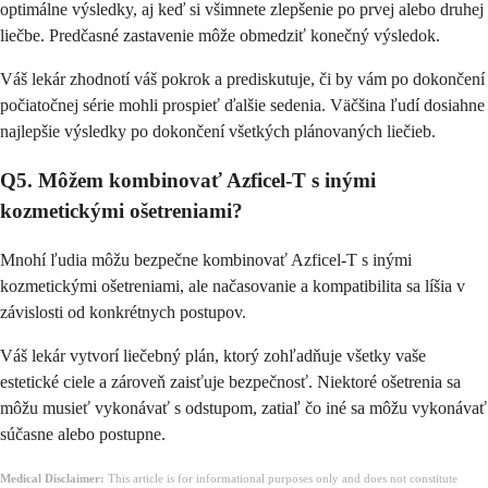
optimálne výsledky, aj keď si všimnete zlepšenie po prvej alebo druhej
liečbe. Predčasné zastavenie môže obmedziť konečný výsledok.
Váš lekár zhodnotí váš pokrok a prediskutuje, či by vám po dokončení
počiatočnej série mohli prospieť ďalšie sedenia. Väčšina ľudí dosiahne
najlepšie výsledky po dokončení všetkých plánovaných liečieb.
Q5. Môžem kombinovať Azficel-T s inými
kozmetickými ošetreniami?
Mnohí ľudia môžu bezpečne kombinovať Azficel-T s inými
kozmetickými ošetreniami, ale načasovanie a kompatibilita sa líšia v
závislosti od konkrétnych postupov.
Váš lekár vytvorí liečebný plán, ktorý zohľadňuje všetky vaše
estetické ciele a zároveň zaisťuje bezpečnosť. Niektoré ošetrenia sa
môžu musieť vykonávať s odstupom, zatiaľ čo iné sa môžu vykonávať
súčasne alebo postupne.
Medical Disclaimer:
This article is for informational purposes only and does not constitute