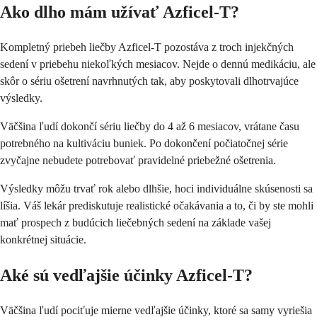
Ako dlho mám užívať Azficel-T?
Kompletný priebeh liečby Azficel-T pozostáva z troch injekčných
sedení v priebehu niekoľkých mesiacov. Nejde o dennú medikáciu, ale
skôr o sériu ošetrení navrhnutých tak, aby poskytovali dlhotrvajúce
výsledky.
Väčšina ľudí dokončí sériu liečby do 4 až 6 mesiacov, vrátane času
potrebného na kultiváciu buniek. Po dokončení počiatočnej série
zvyčajne nebudete potrebovať pravidelné priebežné ošetrenia.
Výsledky môžu trvať rok alebo dlhšie, hoci individuálne skúsenosti sa
líšia. Váš lekár prediskutuje realistické očakávania a to, či by ste mohli
mať prospech z budúcich liečebných sedení na základe vašej
konkrétnej situácie.
Aké sú vedľajšie účinky Azficel-T?
Väčšina ľudí pociťuje mierne vedľajšie účinky, ktoré sa samy vyriešia