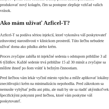
produkovať nový kolagén, čím sa postupne zlepšuje vzhľad vašich
vrások.
Ako mám užívať Azficel-T?
Azficel-T sa podáva sériou injekcií, ktoré vykonáva váš poskytovateľ
zdravotnej starostlivosti v klinickom prostredí. Túto liečbu nebudete
užívať doma ako pilulku alebo krém.
Proces zvyčajne zahŕňa tri injekčné sedenia s odstupom približne 3 až
6 týždňov. Každé sedenie trvá približne 15 až 30 minút a zvyčajne sa
môžete ihneď po ňom vrátiť k bežným činnostiam.
Pred liečbou vám lekár vyčistí miesto vpichu a môže aplikovať lokálny
znecitlivujúci krém na minimalizáciu nepohodlia. Pred zákrokom sa
nemusíte vyhýbať jedlu ani pitiu, ale mali by ste sa riadiť akýmikoľvek
špecifickými pokynmi pred liečbou, ktoré vám poskytne váš
poskytovateľ.