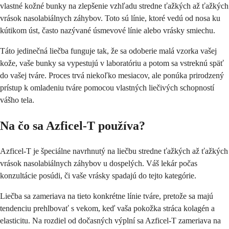
vlastné kožné bunky na zlepšenie vzhľadu stredne ťažkých až ťažkých
vrások nasolabiálnych záhybov. Toto sú línie, ktoré vedú od nosa ku
kútikom úst, často nazývané úsmevové línie alebo vrásky smiechu.
Táto jedinečná liečba funguje tak, že sa odoberie malá vzorka vašej
kože, vaše bunky sa vypestujú v laboratóriu a potom sa vstreknú späť
do vašej tváre. Proces trvá niekoľko mesiacov, ale ponúka prirodzený
prístup k omladeniu tváre pomocou vlastných liečivých schopností
vášho tela.
Na čo sa Azficel-T používa?
Azficel-T je špeciálne navrhnutý na liečbu stredne ťažkých až ťažkých
vrások nasolabiálnych záhybov u dospelých. Váš lekár počas
konzultácie posúdi, či vaše vrásky spadajú do tejto kategórie.
Liečba sa zameriava na tieto konkrétne línie tváre, pretože sa majú
tendenciu prehlbovať s vekom, keď vaša pokožka stráca kolagén a
elasticitu. Na rozdiel od dočasných výplní sa Azficel-T zameriava na