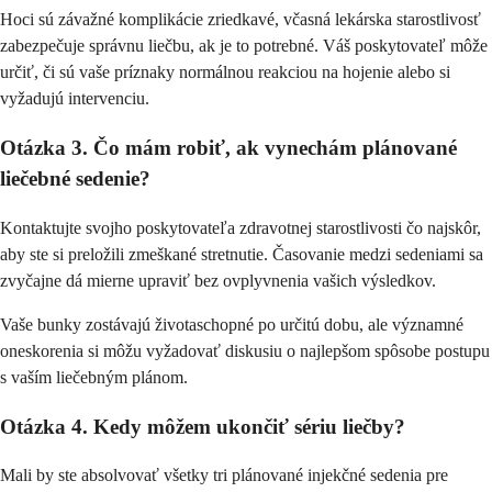
Hoci sú závažné komplikácie zriedkavé, včasná lekárska starostlivosť
zabezpečuje správnu liečbu, ak je to potrebné. Váš poskytovateľ môže
určiť, či sú vaše príznaky normálnou reakciou na hojenie alebo si
vyžadujú intervenciu.
Otázka 3. Čo mám robiť, ak vynechám plánované
liečebné sedenie?
Kontaktujte svojho poskytovateľa zdravotnej starostlivosti čo najskôr,
aby ste si preložili zmeškané stretnutie. Časovanie medzi sedeniami sa
zvyčajne dá mierne upraviť bez ovplyvnenia vašich výsledkov.
Vaše bunky zostávajú životaschopné po určitú dobu, ale významné
oneskorenia si môžu vyžadovať diskusiu o najlepšom spôsobe postupu
s vaším liečebným plánom.
Otázka 4. Kedy môžem ukončiť sériu liečby?
Mali by ste absolvovať všetky tri plánované injekčné sedenia pre