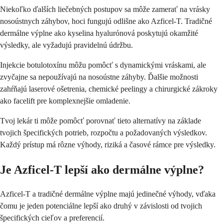
Niekoľko ďalších liečebných postupov sa môže zamerať na vrásky
nosoústnych záhybov, hoci fungujú odlišne ako Azficel-T. Tradičné
dermálne výplne ako kyselina hyalurónová poskytujú okamžité
výsledky, ale vyžadujú pravidelnú údržbu.
Injekcie botulotoxínu môžu pomôcť s dynamickými vráskami, ale
zvyčajne sa nepoužívajú na nosoústne záhyby. Ďalšie možnosti
zahŕňajú laserové ošetrenia, chemické peelingy a chirurgické zákroky
ako facelift pre komplexnejšie omladenie.
Tvoj lekár ti môže pomôcť porovnať tieto alternatívy na základe
tvojich špecifických potrieb, rozpočtu a požadovaných výsledkov.
Každý prístup má rôzne výhody, riziká a časové rámce pre výsledky.
Je Azficel-T lepší ako dermálne výplne?
Azficel-T a tradičné dermálne výplne majú jedinečné výhody, vďaka
čomu je jeden potenciálne lepší ako druhý v závislosti od tvojich
špecifických cieľov a preferencií.