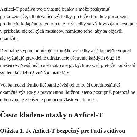
Azficel-T používa tvoje vlastné bunky a môže poskytnúť
prirodzenejšie, dlhotrvajúce výsledky, pretože stimuluje prirodzenú
produkciu kolagénu v tvojom tele. Výsledky sa však vyvíjajú postupne
v priebehu niekoľkých mesiacov, namiesto toho, aby sa objavili
okamžite.
Dermálne výplne ponúkajú okamžité výsledky a sú lacnejšie vopred,
ale vyžadujú pravidelné udržiavacie ošetrenia každých 6 až 18
mesiacov. Nesú tiež malé riziko alergických reakcií, pretože používajú
syntetické alebo živočíšne materiály.
Voľba medzi týmito liečbami závisí od toho, či uprednostňuješ
okamžité výsledky s pravidelnou údržbou alebo postupné, potenciálne
dlhotrvajúce zlepšenie pomocou vlastných buniek.
Často kladené otázky o Azficel-T
Otázka 1. Je Azficel-T bezpečný pre ľudí s citlivou