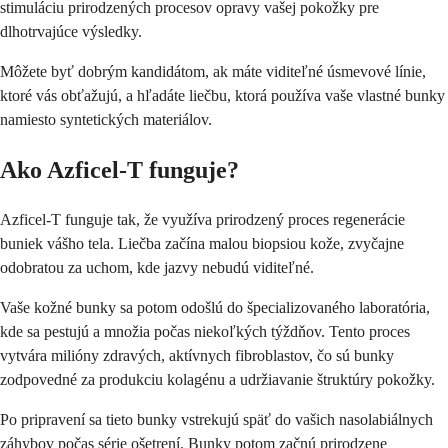
stimuláciu prirodzených procesov opravy vašej pokožky pre
dlhotrvajúce výsledky.
Môžete byť dobrým kandidátom, ak máte viditeľné úsmevové línie,
ktoré vás obťažujú, a hľadáte liečbu, ktorá používa vaše vlastné bunky
namiesto syntetických materiálov.
Ako Azficel-T funguje?
Azficel-T funguje tak, že využíva prirodzený proces regenerácie
buniek vášho tela. Liečba začína malou biopsiou kože, zvyčajne
odobratou za uchom, kde jazvy nebudú viditeľné.
Vaše kožné bunky sa potom odošlú do špecializovaného laboratória,
kde sa pestujú a množia počas niekoľkých týždňov. Tento proces
vytvára milióny zdravých, aktívnych fibroblastov, čo sú bunky
zodpovedné za produkciu kolagénu a udržiavanie štruktúry pokožky.
Po pripravení sa tieto bunky vstrekujú späť do vašich nasolabiálnych
záhybov počas série ošetrení. Bunky potom začnú prirodzene