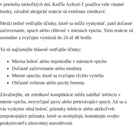
v priebehu niekoľkých dní. Keďže Azficel-T používa vaše vlastné
bunky, závažné alergické reakcie sú extrémne zriedkavé.
Medzi bežné vedľajšie účinky, ktoré sa môžu vyskytnúť, patrí dočasné
začervenanie, opuch alebo citlivosť v miestach vpichu. Tieto reakcie sú
normálne a zvyčajne vymiznú do 24 až 48 hodín.
Tu sú najčastejšie hlásené vedľajšie účinky:
Mierna bolesť alebo nepohodlie v miestach vpichu
Dočasné začervenanie alebo modriny
Mierne opuchy, ktoré sa zvyčajne rýchlo vyriešia
Občasné svrbenie alebo pocity brnenia
Závažnejšie, ale zriedkavé komplikácie môžu zahŕňať infekciu v
mieste vpichu, nezvyčajné jazvy alebo pretrvávajúci opuch. Ak sa u
vás vyskytne silná bolesť, príznaky infekcie alebo akékoľvek
znepokojujúce príznaky, ktoré sa nezlepšujú, kontaktujte svojho
poskytovateľa zdravotnej starostlivosti.