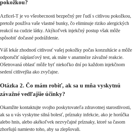
pokožkou?
Azficel-T je vo všeobecnosti bezpečný pre ľudí s citlivou pokožkou,
pretože používa vaše vlastné bunky, čo eliminuje riziko alergických
reakcií na cudzie látky. Akýkoľvek injekčný postup však môže
spôsobiť dočasné podráždenie.
Váš lekár zhodnotí citlivosť vašej pokožky počas konzultácie a môže
odporučiť náplasťový test, ak máte v anamnéze závažné reakcie.
Ošetrovaná oblasť môže byť niekoľko dní po každom injekčnom
sedení citlivejšia ako zvyčajne.
Otázka 2. Čo mám robiť, ak sa u mňa vyskytnú
závažné vedľajšie účinky?
Okamžite kontaktujte svojho poskytovateľa zdravotnej starostlivosti,
ak sa u vás vyskytne silná bolesť, príznaky infekcie, ako je horúčka
alebo hnis, alebo akékoľvek nezvyčajné príznaky, ktoré sa časom
zhoršujú namiesto toho, aby sa zlepšovali.