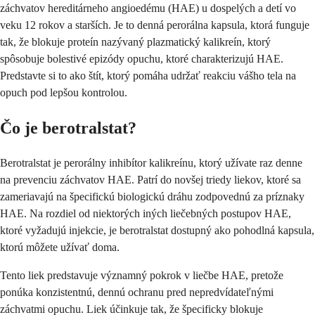
záchvatov hereditárneho angioedému (HAE) u dospelých a detí vo
veku 12 rokov a starších. Je to denná perorálna kapsula, ktorá funguje
tak, že blokuje proteín nazývaný plazmatický kalikreín, ktorý
spôsobuje bolestivé epizódy opuchu, ktoré charakterizujú HAE.
Predstavte si to ako štít, ktorý pomáha udržať reakciu vášho tela na
opuch pod lepšou kontrolou.
Čo je berotralstat?
Berotralstat je perorálny inhibítor kalikreínu, ktorý užívate raz denne
na prevenciu záchvatov HAE. Patrí do novšej triedy liekov, ktoré sa
zameriavajú na špecifickú biologickú dráhu zodpovednú za príznaky
HAE. Na rozdiel od niektorých iných liečebných postupov HAE,
ktoré vyžadujú injekcie, je berotralstat dostupný ako pohodlná kapsula,
ktorú môžete užívať doma.
Tento liek predstavuje významný pokrok v liečbe HAE, pretože
ponúka konzistentnú, dennú ochranu pred nepredvídateľnými
záchvatmi opuchu. Liek účinkuje tak, že špecificky blokuje