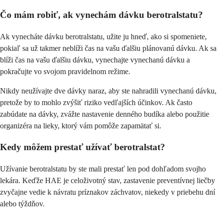
Čo mám robiť, ak vynechám dávku berotralstatu?
Ak vynecháte dávku berotralstatu, užite ju hneď, ako si spomeniete,
pokiaľ sa už takmer neblíži čas na vašu ďalšiu plánovanú dávku. Ak sa
blíži čas na vašu ďalšiu dávku, vynechajte vynechanú dávku a
pokračujte vo svojom pravidelnom režime.
Nikdy neužívajte dve dávky naraz, aby ste nahradili vynechanú dávku,
pretože by to mohlo zvýšiť riziko vedľajších účinkov. Ak často
zabúdate na dávky, zvážte nastavenie denného budíka alebo použitie
organizéra na lieky, ktorý vám pomôže zapamätať si.
Kedy môžem prestať užívať berotralstat?
Užívanie berotralstatu by ste mali prestať len pod dohľadom svojho
lekára. Keďže HAE je celoživotný stav, zastavenie preventívnej liečby
zvyčajne vedie k návratu príznakov záchvatov, niekedy v priebehu dní
alebo týždňov.