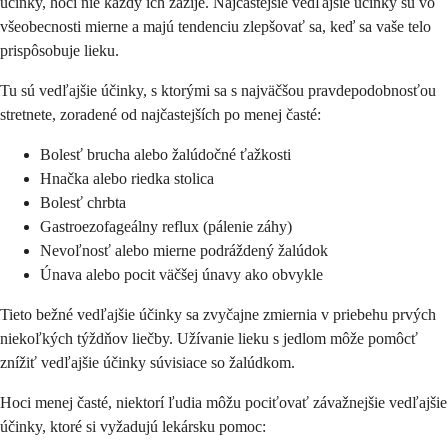
účinky, hoci nie každý ich zažije. Najčastejšie vedľajšie účinky sú vo
všeobecnosti mierne a majú tendenciu zlepšovať sa, keď sa vaše telo
prispôsobuje lieku.
Tu sú vedľajšie účinky, s ktorými sa s najväčšou pravdepodobnosťou
stretnete, zoradené od najčastejších po menej časté:
Bolesť brucha alebo žalúdočné ťažkosti
Hnačka alebo riedka stolica
Bolesť chrbta
Gastroezofageálny reflux (pálenie záhy)
Nevoľnosť alebo mierne podráždený žalúdok
Únava alebo pocit väčšej únavy ako obvykle
Tieto bežné vedľajšie účinky sa zvyčajne zmiernia v priebehu prvých
niekoľkých týždňov liečby. Užívanie lieku s jedlom môže pomôcť
znížiť vedľajšie účinky súvisiace so žalúdkom.
Hoci menej časté, niektorí ľudia môžu pociťovať závažnejšie vedľajšie
účinky, ktoré si vyžadujú lekársku pomoc: