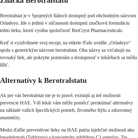
Značka Berotralstatu
Berotralstat je v Spojených štátoch dostupný pod obchodným názvom
Orladeyo. Ide o jedinú v súčasnosti dostupnú značkovú formuláciu
tohto lieku, ktorú vyrába spoločnosť BioCryst Pharmaceuticals.
Keď si vyzdvihnete svoj recept, na etikete fľaše uvidíte „Orladeyo“
spolu s generickým názvom berotralstat. Oba názvy sa vzťahujú na
rovnaký liek, ale pokrytie poistením a dostupnosť v lekárňach sa môžu
líšiť.
Alternatívy k Berotralstatu
Ak pre vás berotralstat nie je to pravé, existujú aj iné možnosti
prevencie HAE. Váš lekár vám môže pomôcť preskúmať alternatívy
na základe vašich špecifických potrieb, životného štýlu a zdravotnej
anamnézy.
Medzi ďalšie preventívne lieky na HAE patria injekčné možnosti ako
lanadelumab (Takhzyro) a koncentráty inhibítora C1 esterázy. Tie