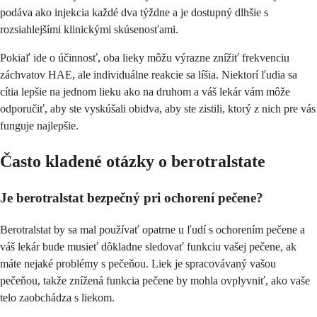
podáva ako injekcia každé dva týždne a je dostupný dlhšie s
rozsiahlejšími klinickými skúsenosťami.
Pokiaľ ide o účinnosť, oba lieky môžu výrazne znížiť frekvenciu
záchvatov HAE, ale individuálne reakcie sa líšia. Niektorí ľudia sa
cítia lepšie na jednom lieku ako na druhom a váš lekár vám môže
odporučiť, aby ste vyskúšali obidva, aby ste zistili, ktorý z nich pre vás
funguje najlepšie.
Často kladené otázky o berotralstate
Je berotralstat bezpečný pri ochorení pečene?
Berotralstat by sa mal používať opatrne u ľudí s ochorením pečene a
váš lekár bude musieť dôkladne sledovať funkciu vašej pečene, ak
máte nejaké problémy s pečeňou. Liek je spracovávaný vašou
pečeňou, takže znížená funkcia pečene by mohla ovplyvniť, ako vaše
telo zaobchádza s liekom.