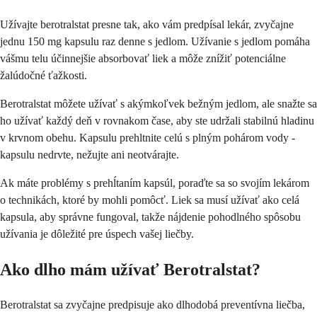
Užívajte berotralstat presne tak, ako vám predpísal lekár, zvyčajne
jednu 150 mg kapsulu raz denne s jedlom. Užívanie s jedlom pomáha
vášmu telu účinnejšie absorbovať liek a môže znížiť potenciálne
žalúdočné ťažkosti.
Berotralstat môžete užívať s akýmkoľvek bežným jedlom, ale snažte sa
ho užívať každý deň v rovnakom čase, aby ste udržali stabilnú hladinu
v krvnom obehu. Kapsulu prehltnite celú s plným pohárom vody -
kapsulu nedrvte, nežujte ani neotvárajte.
Ak máte problémy s prehĺtaním kapsúl, poraďte sa so svojím lekárom
o technikách, ktoré by mohli pomôcť. Liek sa musí užívať ako celá
kapsula, aby správne fungoval, takže nájdenie pohodlného spôsobu
užívania je dôležité pre úspech vašej liečby.
Ako dlho mám užívať Berotralstat?
Berotralstat sa zvyčajne predpisuje ako dlhodobá preventívna liečba,