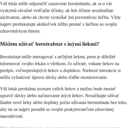
Váš lekár môže odporučiť zastavenie berotralstatu, ak sa u vás
vyskytnú závažné vedľajšie účinky, ak liek účinne nezabraňuje
záchvatom, alebo ak chcete vyskúšať inú preventívnu liečbu. Vždy
najprv prediskutujte akúkoľvek túžbu prestať s liečbou so svojím
zdravotníckym tímom.
Môžem užívať berotralstat s inými liekmi?
Berotralstat môže interagovať s určitými liekmi, preto je dôležité
informovať svojho lekára o všetkom, čo užívate, vrátane liekov na
predpis, voľnopredajných liekov a doplnkov. Niektoré interakcie si
môžu vyžadovať úpravu dávky alebo ďalšie monitorovanie.
Váš lekár preskúma zoznam vašich liekov a možno bude musieť
upraviť dávky alebo načasovanie iných liekov. Nezačínajte užívať
žiadne nové lieky alebo doplnky počas užívania berotralstatu bez toho,
aby ste sa najprv poradili so svojím poskytovateľom zdravotnej
starostlivosti.
Medical Disclaimer:
This article is for informational purposes only and does not constitute