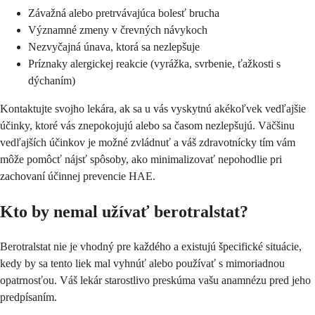
Závažná alebo pretrvávajúca bolesť brucha
Významné zmeny v črevných návykoch
Nezvyčajná únava, ktorá sa nezlepšuje
Príznaky alergickej reakcie (vyrážka, svrbenie, ťažkosti s
dýchaním)
Kontaktujte svojho lekára, ak sa u vás vyskytnú akékoľvek vedľajšie
účinky, ktoré vás znepokojujú alebo sa časom nezlepšujú. Väčšinu
vedľajších účinkov je možné zvládnuť a váš zdravotnícky tím vám
môže pomôcť nájsť spôsoby, ako minimalizovať nepohodlie pri
zachovaní účinnej prevencie HAE.
Kto by nemal užívať berotralstat?
Berotralstat nie je vhodný pre každého a existujú špecifické situácie,
kedy by sa tento liek mal vyhnúť alebo používať s mimoriadnou
opatrnosťou. Váš lekár starostlivo preskúma vašu anamnézu pred jeho
predpísaním.