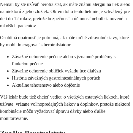
Nemali by ste užívať berotralstat, ak máte známu alergiu na liek alebo
na niektorú z jeho zložiek. Okrem toho tento liek nie je schválený pre
deti do 12 rokov, pretože bezpečnosť a účinnosť neboli stanovené u
mladších pacientov.
Osobitná opatrnosť je potrebná, ak máte určité zdravotné stavy, ktoré
by mohli interagovať s berotralstatom:
Závažné ochorenie pečene alebo významné problémy s
funkciou pečene
Závažné ochorenie obličiek vyžadujúce dialýzu
História závažných gastrointestinálnych porúch
Aktuálne tehotenstvo alebo dojčenie
Váš lekár bude tiež chcieť vedieť o všetkých ostatných liekoch, ktoré
užívate, vrátane voľnopredajných liekov a doplnkov, pretože niektoré
kombinácie môžu vyžadovať úpravu dávky alebo ďalšie
monitorovanie.