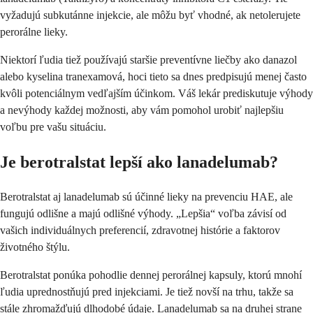
vyžadujú subkutánne injekcie, ale môžu byť vhodné, ak netolerujete
perorálne lieky.
Niektorí ľudia tiež používajú staršie preventívne liečby ako danazol
alebo kyselina tranexamová, hoci tieto sa dnes predpisujú menej často
kvôli potenciálnym vedľajším účinkom. Váš lekár prediskutuje výhody
a nevýhody každej možnosti, aby vám pomohol urobiť najlepšiu
voľbu pre vašu situáciu.
Je berotralstat lepší ako lanadelumab?
Berotralstat aj lanadelumab sú účinné lieky na prevenciu HAE, ale
fungujú odlišne a majú odlišné výhody. „Lepšia“ voľba závisí od
vašich individuálnych preferencií, zdravotnej histórie a faktorov
životného štýlu.
Berotralstat ponúka pohodlie dennej perorálnej kapsuly, ktorú mnohí
ľudia uprednostňujú pred injekciami. Je tiež novší na trhu, takže sa
stále zhromažďujú dlhodobé údaje. Lanadelumab sa na druhej strane