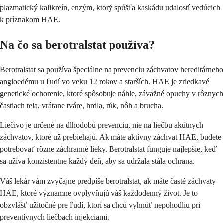
plazmatický kalikreín, enzým, ktorý spúšťa kaskádu udalostí vedúcich
k príznakom HAE.
Na čo sa berotralstat používa?
Berotralstat sa používa špeciálne na prevenciu záchvatov hereditárneho
angioedému u ľudí vo veku 12 rokov a starších. HAE je zriedkavé
genetické ochorenie, ktoré spôsobuje náhle, závažné opuchy v rôznych
častiach tela, vrátane tváre, hrdla, rúk, nôh a brucha.
Liečivo je určené na dlhodobú prevenciu, nie na liečbu akútnych
záchvatov, ktoré už prebiehajú. Ak máte aktívny záchvat HAE, budete
potrebovať rôzne záchranné lieky. Berotralstat funguje najlepšie, keď
sa užíva konzistentne každý deň, aby sa udržala stála ochrana.
Váš lekár vám zvyčajne predpíše berotralstat, ak máte časté záchvaty
HAE, ktoré významne ovplyvňujú váš každodenný život. Je to
obzvlášť užitočné pre ľudí, ktorí sa chcú vyhnúť nepohodliu pri
preventívnych liečbach injekciami.