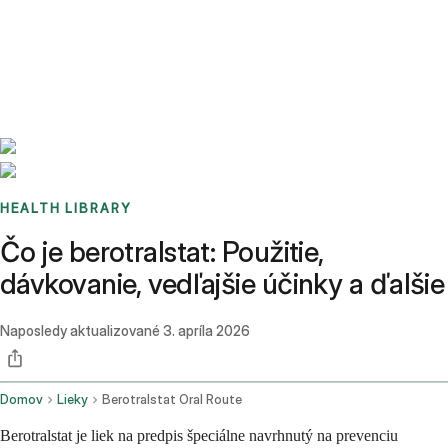
Benchmarks
Stories
FAQ
Sign up / Log in
HEALTH LIBRARY
Čo je berotralstat: Použitie,
dávkovanie, vedľajšie účinky a ďalšie
Naposledy aktualizované
3. apríla 2026
Domov
Lieky
Berotralstat Oral Route
Berotralstat je liek na predpis špeciálne navrhnutý na prevenciu