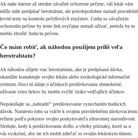
Ak máte mierne až stredne závažné ochorenie pečene, váš lekár vám
môže stále predpísať berotralstat, ale pravdepodobne nariadi pravidelné
krvné testy na kontrolu pečeňových enzýmov. Ľudia so závažným
ochorením pečene by tento liek zvyčajne nemali užívať, pretože by to
mohlo zhoršiť funkciu pečene.
Čo mám robiť, ak náhodou použijem príliš veľa
berotralstatu?
Ak náhodou užijete viac berotralstatu, ako je predpísaná dávka,
okamžite kontaktujte svojho lekára alebo toxikologické informačné
centrum. Hoci sú údaje o účinkoch predávkovania obmedzené,
užívanie extra liekov by mohlo zvýšiť riziko vedľajších účinkov.
Nepokúšajte sa „nahradiť“ predávkovanie vynechaním budúcich
dávok. Namiesto toho sa vráťte k svojmu pravidelnému dávkovaciemu
režimu podľa pokynov svojho poskytovateľa zdravotnej starostlivosti.
Sledujte, kedy k predávkovaniu došlo, a všetky príznaky, ktoré sa u
vás vyskytnú, aby ste ich mohli zdieľať so svojím lekárskym tímom.