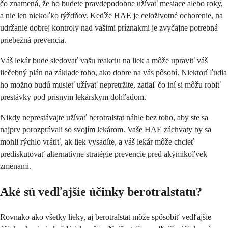
čo znamená, že ho budete pravdepodobne užívať mesiace alebo roky,
a nie len niekoľko týždňov. Keďže HAE je celoživotné ochorenie, na
udržanie dobrej kontroly nad vašimi príznakmi je zvyčajne potrebná
priebežná prevencia.
Váš lekár bude sledovať vašu reakciu na liek a môže upraviť váš
liečebný plán na základe toho, ako dobre na vás pôsobí. Niektorí ľudia
ho možno budú musieť užívať nepretržite, zatiaľ čo iní si môžu robiť
prestávky pod prísnym lekárskym dohľadom.
Nikdy neprestávajte užívať berotralstat náhle bez toho, aby ste sa
najprv porozprávali so svojím lekárom. Vaše HAE záchvaty by sa
mohli rýchlo vrátiť, ak liek vysadíte, a váš lekár môže chcieť
prediskutovať alternatívne stratégie prevencie pred akýmikoľvek
zmenami.
Aké sú vedľajšie účinky berotralstatu?
Rovnako ako všetky lieky, aj berotralstat môže spôsobiť vedľajšie