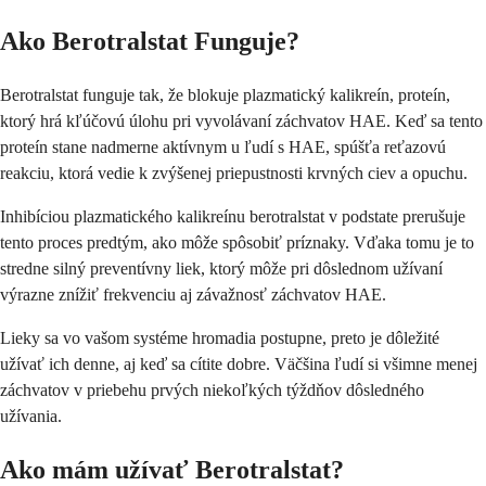
Ako Berotralstat Funguje?
Berotralstat funguje tak, že blokuje plazmatický kalikreín, proteín,
ktorý hrá kľúčovú úlohu pri vyvolávaní záchvatov HAE. Keď sa tento
proteín stane nadmerne aktívnym u ľudí s HAE, spúšťa reťazovú
reakciu, ktorá vedie k zvýšenej priepustnosti krvných ciev a opuchu.
Inhibíciou plazmatického kalikreínu berotralstat v podstate prerušuje
tento proces predtým, ako môže spôsobiť príznaky. Vďaka tomu je to
stredne silný preventívny liek, ktorý môže pri dôslednom užívaní
výrazne znížiť frekvenciu aj závažnosť záchvatov HAE.
Lieky sa vo vašom systéme hromadia postupne, preto je dôležité
užívať ich denne, aj keď sa cítite dobre. Väčšina ľudí si všimne menej
záchvatov v priebehu prvých niekoľkých týždňov dôsledného
užívania.
Ako mám užívať Berotralstat?