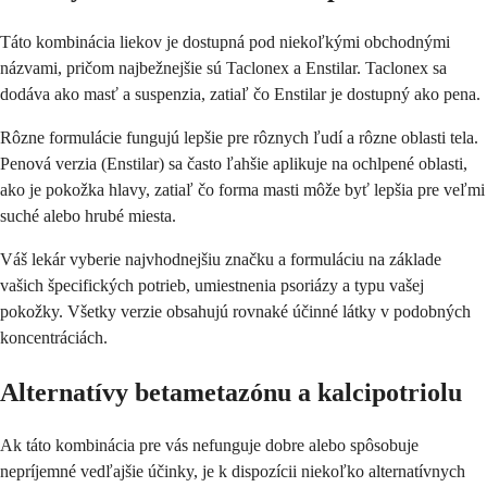
Táto kombinácia liekov je dostupná pod niekoľkými obchodnými
názvami, pričom najbežnejšie sú Taclonex a Enstilar. Taclonex sa
dodáva ako masť a suspenzia, zatiaľ čo Enstilar je dostupný ako pena.
Rôzne formulácie fungujú lepšie pre rôznych ľudí a rôzne oblasti tela.
Penová verzia (Enstilar) sa často ľahšie aplikuje na ochlpené oblasti,
ako je pokožka hlavy, zatiaľ čo forma masti môže byť lepšia pre veľmi
suché alebo hrubé miesta.
Váš lekár vyberie najvhodnejšiu značku a formuláciu na základe
vašich špecifických potrieb, umiestnenia psoriázy a typu vašej
pokožky. Všetky verzie obsahujú rovnaké účinné látky v podobných
koncentráciách.
Alternatívy betametazónu a kalcipotriolu
Ak táto kombinácia pre vás nefunguje dobre alebo spôsobuje
nepríjemné vedľajšie účinky, je k dispozícii niekoľko alternatívnych