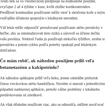
Tento liek sa vo všeobecnosti predpisuje na krátkodobé použitie,
zvyčajne 2 až 4 týždne v kuse, kvôli zložke kortikosteroidov.
Predĺžené kontinuálne používanie môže viesť k stenčeniu kože a iným
vedľajším účinkom spojeným s lokálnymi steroidmi.
Váš lekár môže odporučiť prerušované používanie alebo prestávky v
liečbe, aby sa minimalizovali tieto riziká a zároveň sa účinne liečila
vaša psoriáza. Niektorí ľudia ju používajú niekoľko týždňov, urobia si
prestávku a potom cyklus podľa potreby opakujú pod lekárskym
dohľadom.
Čo mám robiť, ak náhodou použijem príliš veľa
betametazónu a kalcipotriolu?
Ak náhodou aplikujete príliš veľa lieku, jemne odstráňte prebytok
čistou vreckovkou alebo handričkou. Nerobte si starosti s jednotlivými
prípadmi nadmernej aplikácie, pretože vážne problémy z lokálneho
predávkovania sú zriedkavé.
Ak však dôsledne používate viac, ako sa odporúča, môžete pociťovať