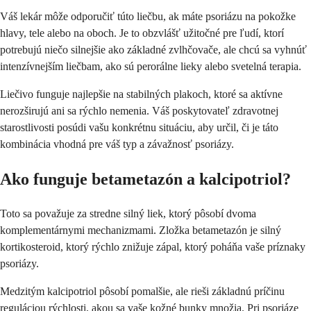
Váš lekár môže odporučiť túto liečbu, ak máte psoriázu na pokožke
hlavy, tele alebo na oboch. Je to obzvlášť užitočné pre ľudí, ktorí
potrebujú niečo silnejšie ako základné zvlhčovače, ale chcú sa vyhnúť
intenzívnejším liečbam, ako sú perorálne lieky alebo svetelná terapia.
Liečivo funguje najlepšie na stabilných plakoch, ktoré sa aktívne
nerozširujú ani sa rýchlo nemenia. Váš poskytovateľ zdravotnej
starostlivosti posúdi vašu konkrétnu situáciu, aby určil, či je táto
kombinácia vhodná pre váš typ a závažnosť psoriázy.
Ako funguje betametazón a kalcipotriol?
Toto sa považuje za stredne silný liek, ktorý pôsobí dvoma
komplementárnymi mechanizmami. Zložka betametazón je silný
kortikosteroid, ktorý rýchlo znižuje zápal, ktorý poháňa vaše príznaky
psoriázy.
Medzitým kalcipotriol pôsobí pomalšie, ale rieši základnú príčinu
reguláciou rýchlosti, akou sa vaše kožné bunky množia. Pri psoriáze