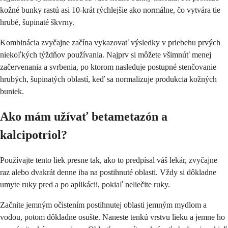
kožné bunky rastú asi 10-krát rýchlejšie ako normálne, čo vytvára tie
hrubé, šupinaté škvrny.
Kombinácia zvyčajne začína vykazovať výsledky v priebehu prvých
niekoľkých týždňov používania. Najprv si môžete všimnúť menej
začervenania a svrbenia, po ktorom nasleduje postupné stenčovanie
hrubých, šupinatých oblastí, keď sa normalizuje produkcia kožných
buniek.
Ako mám užívať betametazón a
kalcipotriol?
Používajte tento liek presne tak, ako to predpísal váš lekár, zvyčajne
raz alebo dvakrát denne iba na postihnuté oblasti. Vždy si dôkladne
umyte ruky pred a po aplikácii, pokiaľ neliečite ruky.
Začnite jemným očistením postihnutej oblasti jemným mydlom a
vodou, potom dôkladne osušte. Naneste tenkú vrstvu lieku a jemne ho