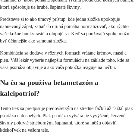
ktorá spôsobuje tie hrubé, šupinaté škvrny.
Predstavte si to ako tímový prístup, kde jedna zložka upokojuje
nahnevaný zápal, zatiaľ čo druhá pomáha normalizovať, ako rýchlo
vaše kožné bunky rastú a olupujú sa. Keď sa používajú spolu, môžu
byť účinnejšie ako samotná zložka.
Kombinácia sa dodáva v rôznych formách vrátane krémov, mastí a
pien. Váš lekár vyberie najlepšiu formuláciu na základe toho, kde sa
vaša psoriáza objavuje a ako vaša pokožka reaguje na liečbu.
Na čo sa používa betametazón a
kalcipotriol?
Tento liek sa predpisuje predovšetkým na stredne ťažkú až ťažkú plak
psoriázu u dospelých. Plak psoriáza vytvára tie vyvýšené, červené
škvrny pokryté striebornými šupinami, ktoré sa môžu objaviť
kdekoľvek na vašom tele.