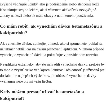
zvýšené vedľajšie účinky, ako je podráždenie alebo stenčenie kože.
Kontaktujte svojho lekára, ak si všimnete akékoľvek nezvyčajné
zmeny na koži alebo ak máte obavy z nadmerného používania.
Čo mám robiť, ak vynechám dávku betametazónu a
kalcipotriolu?
Ak vynecháte dávku, aplikujte ju hneď, ako si spomeniete, pokiaľ sa
už takmer neblíži čas na ďalšiu plánovanú aplikáciu. V takom prípade
vynechajte vynechanú dávku a pokračujte v pravidelnom rozvrhu.
Neaplikujte extra lieky, aby ste nahradili vynechanú dávku, pretože by
to mohlo zvýšiť riziko vedľajších účinkov. Dôslednosť je užitočná pre
dosiahnutie najlepších výsledkov, ale občasné vynechanie dávky
významne neovplyvní vašu liečbu.
Kedy môžem prestať užívať betametazón a
kalcipotriol?