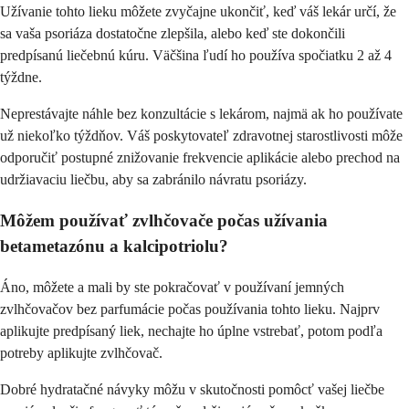
Užívanie tohto lieku môžete zvyčajne ukončiť, keď váš lekár určí, že
sa vaša psoriáza dostatočne zlepšila, alebo keď ste dokončili
predpísanú liečebnú kúru. Väčšina ľudí ho používa spočiatku 2 až 4
týždne.
Neprestávajte náhle bez konzultácie s lekárom, najmä ak ho používate
už niekoľko týždňov. Váš poskytovateľ zdravotnej starostlivosti môže
odporučiť postupné znižovanie frekvencie aplikácie alebo prechod na
udržiavaciu liečbu, aby sa zabránilo návratu psoriázy.
Môžem používať zvlhčovače počas užívania
betametazónu a kalcipotriolu?
Áno, môžete a mali by ste pokračovať v používaní jemných
zvlhčovačov bez parfumácie počas používania tohto lieku. Najprv
aplikujte predpísaný liek, nechajte ho úplne vstrebať, potom podľa
potreby aplikujte zvlhčovač.
Dobré hydratačné návyky môžu v skutočnosti pomôcť vašej liečbe