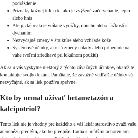
podráždenie
Príznaky kožnej infekcie, ako je zvýšené začervenanie, teplo
alebo hnis
Alergické reakcie vrátane vyrážky, opuchu alebo ťažkostí s
dýchaním
Nezvyčajné zmeny v štruktúre alebo vzhľade kože
Systémové účinky, ako sú zmeny nálady alebo priberanie na
váhe (veľmi zriedkavé pri lokálnom použití)
Ak sa u vás vyskytne niektorý z týchto závažných účinkov, okamžite
kontaktujte svojho lekára. Pamätajte, že závažné vedľajšie účinky sú
nezvyčajné, ak sa liek používa správne.
Kto by nemal užívať betametazón a
kalcipotriol?
Tento liek nie je vhodný pre každého a váš lekár starostlivo zváži vašu
anamnézu predtým, ako ho predpíše. Ľudia s určitými ochoreniami