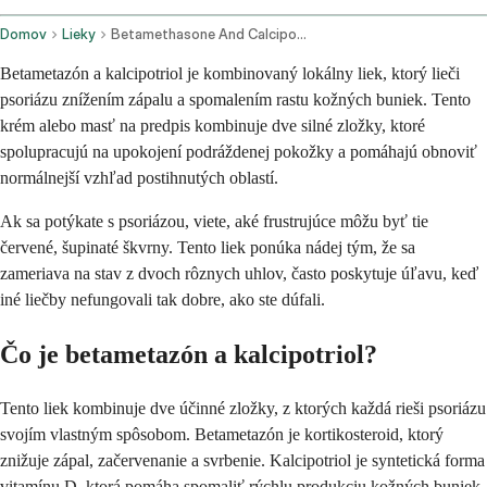
Domov
Lieky
Betamethasone And Calcipotriene Topical Application Route
Betametazón a kalcipotriol je kombinovaný lokálny liek, ktorý lieči
psoriázu znížením zápalu a spomalením rastu kožných buniek. Tento
krém alebo masť na predpis kombinuje dve silné zložky, ktoré
spolupracujú na upokojení podráždenej pokožky a pomáhajú obnoviť
normálnejší vzhľad postihnutých oblastí.
Ak sa potýkate s psoriázou, viete, aké frustrujúce môžu byť tie
červené, šupinaté škvrny. Tento liek ponúka nádej tým, že sa
zameriava na stav z dvoch rôznych uhlov, často poskytuje úľavu, keď
iné liečby nefungovali tak dobre, ako ste dúfali.
Čo je betametazón a kalcipotriol?
Tento liek kombinuje dve účinné zložky, z ktorých každá rieši psoriázu
svojím vlastným spôsobom. Betametazón je kortikosteroid, ktorý
znižuje zápal, začervenanie a svrbenie. Kalcipotriol je syntetická forma
vitamínu D, ktorá pomáha spomaliť rýchlu produkciu kožných buniek,