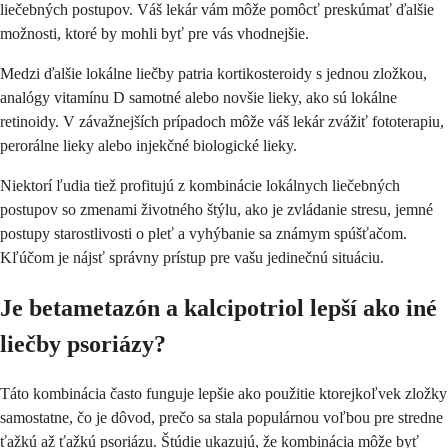
liečebných postupov. Váš lekár vám môže pomôcť preskúmať ďalšie
možnosti, ktoré by mohli byť pre vás vhodnejšie.
Medzi ďalšie lokálne liečby patria kortikosteroidy s jednou zložkou,
analógy vitamínu D samotné alebo novšie lieky, ako sú lokálne
retinoidy. V závažnejších prípadoch môže váš lekár zvážiť fototerapiu,
perorálne lieky alebo injekčné biologické lieky.
Niektorí ľudia tiež profitujú z kombinácie lokálnych liečebných
postupov so zmenami životného štýlu, ako je zvládanie stresu, jemné
postupy starostlivosti o pleť a vyhýbanie sa známym spúšťačom.
Kľúčom je nájsť správny prístup pre vašu jedinečnú situáciu.
Je betametazón a kalcipotriol lepší ako iné
liečby psoriázy?
Táto kombinácia často funguje lepšie ako použitie ktorejkoľvek zložky
samostatne, čo je dôvod, prečo sa stala populárnou voľbou pre stredne
ťažkú až ťažkú psoriázu. Štúdie ukazujú, že kombinácia môže byť