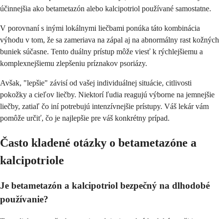
účinnejšia ako betametazón alebo kalcipotriol používané samostatne.
V porovnaní s inými lokálnymi liečbami ponúka táto kombinácia
výhodu v tom, že sa zameriava na zápal aj na abnormálny rast kožných
buniek súčasne. Tento duálny prístup môže viesť k rýchlejšiemu a
komplexnejšiemu zlepšeniu príznakov psoriázy.
Avšak, "lepšie" závisí od vašej individuálnej situácie, citlivosti
pokožky a cieľov liečby. Niektorí ľudia reagujú výborne na jemnejšie
liečby, zatiaľ čo iní potrebujú intenzívnejšie prístupy. Váš lekár vám
pomôže určiť, čo je najlepšie pre váš konkrétny prípad.
Často kladené otázky o betametazóne a
kalcipotriole
Je betametazón a kalcipotriol bezpečný na dlhodobé
používanie?