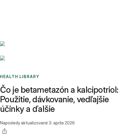
Benchmarks
Stories
FAQ
Sign up / Log in
HEALTH LIBRARY
Čo je betametazón a kalcipotriol:
Použitie, dávkovanie, vedľajšie
účinky a ďalšie
Naposledy aktualizované
3. apríla 2026