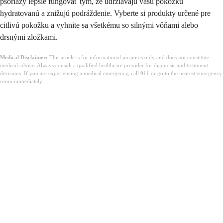
psoriázy lepšie fungovať tým, že udržiavajú vašu pokožku
hydratovanú a znižujú podráždenie. Vyberte si produkty určené pre
citlivú pokožku a vyhnite sa všetkému so silnými vôňami alebo
drsnými zložkami.
Medical Disclaimer:
This article is for informational purposes only and does not constitute
medical advice. Always consult a qualified healthcare provider for diagnosis and treatment
decisions. If you are experiencing a medical emergency, call 911 or go to the nearest emergency
room immediately.