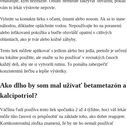
vmasírujte, kým nezmizne. Oblasť nemusíte zakrývať obväzmi, pokiaľ
vám to lekár výslovne nepovie.
Vyhnite sa kontaktu lieku s očami, ústami alebo nosom. Ak sa to stane
náhodou, dôkladne opláchnite vodou. Nepoužívajte ho na poranenú
alebo infikovanú pokožku a buďte obzvlášť opatrní v citlivých
oblastiach, ako je tvár alebo kožné záhyby.
Tento liek môžete aplikovať s jedlom alebo bez jedla, pretože je určený
na lokálne použitie, ale snažte sa ho používať v rovnakých časoch
každý deň, aby ste si vytvorili rutinu. To pomáha zabezpečiť
konzistentnú liečbu a lepšie výsledky.
Ako dlho by som mal užívať betametazón a
kalcipotriol?
Väčšina ľudí používa tento liek spočiatku 2 až 4 týždne, hoci váš lekár
môže túto časovú os prispôsobiť na základe toho, ako dobre reagujete.
Kortikosteroidná zložka znamená, že by ste ho nemali používať