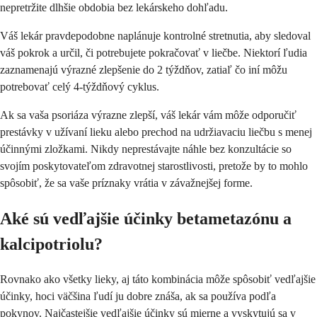
nepretržite dlhšie obdobia bez lekárskeho dohľadu.
Váš lekár pravdepodobne naplánuje kontrolné stretnutia, aby sledoval
váš pokrok a určil, či potrebujete pokračovať v liečbe. Niektorí ľudia
zaznamenajú výrazné zlepšenie do 2 týždňov, zatiaľ čo iní môžu
potrebovať celý 4-týždňový cyklus.
Ak sa vaša psoriáza výrazne zlepší, váš lekár vám môže odporučiť
prestávky v užívaní lieku alebo prechod na udržiavaciu liečbu s menej
účinnými zložkami. Nikdy neprestávajte náhle bez konzultácie so
svojím poskytovateľom zdravotnej starostlivosti, pretože by to mohlo
spôsobiť, že sa vaše príznaky vrátia v závažnejšej forme.
Aké sú vedľajšie účinky betametazónu a
kalcipotriolu?
Rovnako ako všetky lieky, aj táto kombinácia môže spôsobiť vedľajšie
účinky, hoci väčšina ľudí ju dobre znáša, ak sa používa podľa
pokynov. Najčastejšie vedľajšie účinky sú mierne a vyskytujú sa v