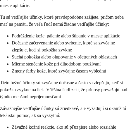
mieste aplikácie.
Tu sú vedľajšie účinky, ktoré pravdepodobne zažijete, pričom treba
mať na pamäti, že veľa ľudí nemá žiadne vedľajšie účinky:
Podráždenie kože, pálenie alebo štípanie v mieste aplikácie
Dočasné začervenanie alebo svrbenie, ktoré sa zvyčajne
zlepšuje, keď si pokožka zvykne
Suchá pokožka alebo olupovanie v ošetrených oblastiach
Mierne stenčenie kože pri dlhodobom používaní
Zmeny farby kože, ktoré zvyčajne časom vyblednú
Tieto bežné účinky sú zvyčajne dočasné a často sa zlepšujú, keď si
pokožka zvykne na liek. Väčšina ľudí zistí, že prínosy prevažujú nad
týmito menšími nepríjemnosťami.
Závažnejšie vedľajšie účinky sú zriedkavé, ale vyžadujú si okamžitú
lekársku pomoc, ak sa vyskytnú:
Závažné kožné reakcie, ako sú pľuzgiere alebo rozsiahle