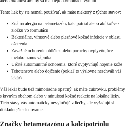
alebo okolnosťami by sa mali tejto kombinácii vyhnúť.
Tento liek by ste nemali používať, ak máte niektorý z týchto stavov:
Známa alergia na betametazón, kalcipotriol alebo akúkoľvek
zložku vo formulácii
Bakteriálne, vírusové alebo plesňové kožné infekcie v oblasti
ošetrenia
Závažné ochorenie obličiek alebo poruchy ovplyvňujúce
metabolizmus vápnika
Určité autoimunitné ochorenia, ktoré ovplyvňujú hojenie kože
Tehotenstvo alebo dojčenie (pokiaľ to výslovne neschváli váš
lekár)
Váš lekár bude tiež mimoriadne opatrný, ak máte cukrovku, problémy
s krvným obehom alebo v minulosti kožné reakcie na lokálne lieky.
Tieto stavy vás automaticky nevylučujú z liečby, ale vyžadujú si
dôkladnejšie sledovanie.
Značky betametazónu a kalcipotriolu