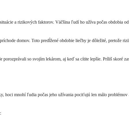
situácie a rizikových faktorov. Väčšina ľudí ho užíva počas obdobia od 
 príchode domov. Toto predĺžené obdobie liečby je dôležité, pretože ri
r porozprávali so svojím lekárom, aj keď sa cítite lepšie. Príliš skoré
y, hoci mnohí ľudia počas jeho užívania pociťujú len málo problémov a
: