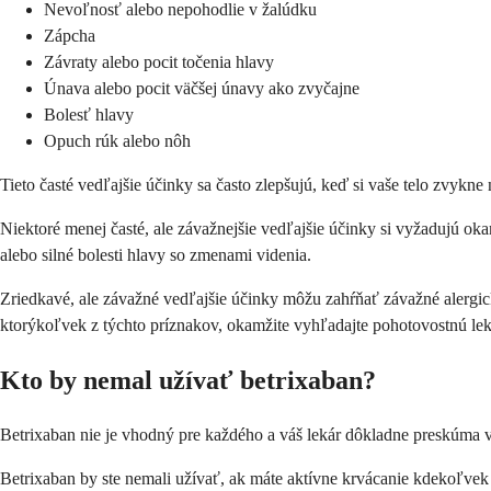
Nevoľnosť alebo nepohodlie v žalúdku
Zápcha
Závraty alebo pocit točenia hlavy
Únava alebo pocit väčšej únavy ako zvyčajne
Bolesť hlavy
Opuch rúk alebo nôh
Tieto časté vedľajšie účinky sa často zlepšujú, keď si vaše telo zvykn
Niektoré menej časté, ale závažnejšie vedľajšie účinky si vyžadujú ok
alebo silné bolesti hlavy so zmenami videnia.
Zriedkavé, ale závažné vedľajšie účinky môžu zahŕňať závažné alergic
ktorýkoľvek z týchto príznakov, okamžite vyhľadajte pohotovostnú leká
Kto by nemal užívať betrixaban?
Betrixaban nie je vhodný pre každého a váš lekár dôkladne preskúma v
Betrixaban by ste nemali užívať, ak máte aktívne krvácanie kdekoľvek