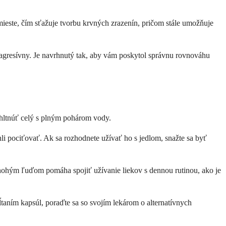
mieste, čím sťažuje tvorbu krvných zrazenín, pričom stále umožňuje
š agresívny. Je navrhnutý tak, aby vám poskytol správnu rovnováhu
rehltnúť celý s plným pohárom vody.
li pociťovať. Ak sa rozhodnete užívať ho s jedlom, snažte sa byť
 Mnohým ľuďom pomáha spojiť užívanie liekov s dennou rutinou, ako je
taním kapsúl, poraďte sa so svojím lekárom o alternatívnych