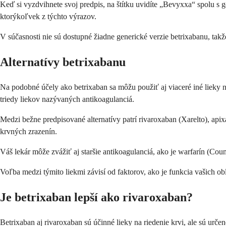
Keď si vyzdvihnete svoj predpis, na štítku uvidíte „Bevyxxa“ spolu s 
ktorýkoľvek z týchto výrazov.
V súčasnosti nie sú dostupné žiadne generické verzie betrixabanu, tak
Alternatívy betrixabanu
Na podobné účely ako betrixaban sa môžu použiť aj viaceré iné lieky na 
triedy liekov nazývaných antikoagulanciá.
Medzi bežne predpisované alternatívy patrí rivaroxaban (Xarelto), apix
krvných zrazenín.
Váš lekár môže zvážiť aj staršie antikoagulanciá, ako je warfarín (Cou
Voľba medzi týmito liekmi závisí od faktorov, ako je funkcia vašich obl
Je betrixaban lepší ako rivaroxaban?
Betrixaban aj rivaroxaban sú účinné lieky na riedenie krvi, ale sú urč