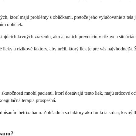
ých, ktorí majú problémy s obličkami, pretože jeho vylučovanie z tela
ím obličiek.
stujúcich krvných zrazenín, ako aj na ich prevenciu v rôznych situáciách
 lieky a rizikové faktory, aby určil, ktorý liek je pre vás najvhodnejší.
kutočnosti mnohí pacienti, ktorí dostávajú tento liek, majú srdcové och
koagulačná terapia prospešná.
edpísaním betrixabanu. Zohľadnia sa faktory ako funkcia srdca, krvný tl
abanu?