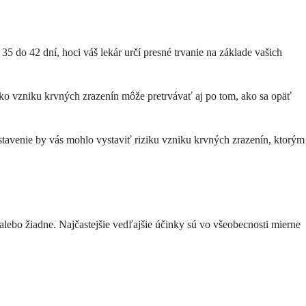
35 do 42 dní, hoci váš lekár určí presné trvanie na základe vašich
ziko vzniku krvných zrazenín môže pretrvávať aj po tom, ako sa opäť
 zastavenie by vás mohlo vystaviť riziku vzniku krvných zrazenín, ktorým
lebo žiadne. Najčastejšie vedľajšie účinky sú vo všeobecnosti mierne