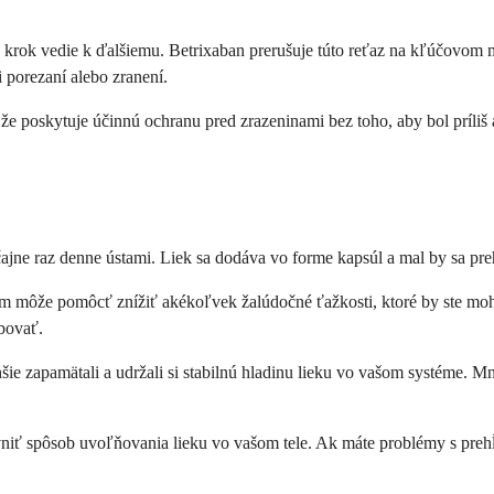
en krok vedie k ďalšiemu. Betrixaban prerušuje túto reťaz na kľúčovom 
i porezaní alebo zranení.
, že poskytuje účinnú ochranu pred zrazeninami bez toho, aby bol príli
yčajne raz denne ústami. Liek sa dodáva vo forme kapsúl a mal by sa p
lom môže pomôcť znížiť akékoľvek žalúdočné ťažkosti, ktoré by ste moh
rbovať.
hšie zapamätali a udržali si stabilnú hladinu lieku vo vašom systéme.
vniť spôsob uvoľňovania lieku vo vašom tele. Ak máte problémy s prehĺ