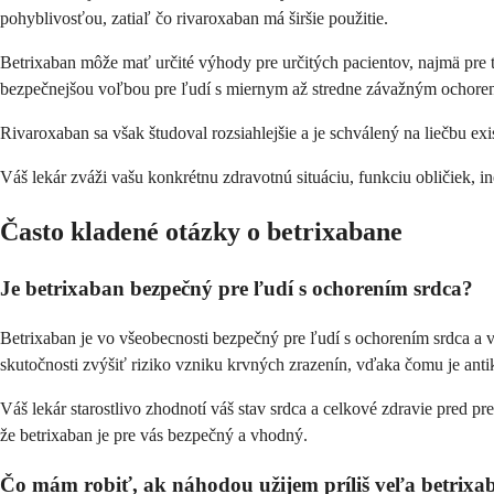
pohyblivosťou, zatiaľ čo rivaroxaban má širšie použitie.
Betrixaban môže mať určité výhody pre určitých pacientov, najmä pre t
bezpečnejšou voľbou pre ľudí s miernym až stredne závažným ochoren
Rivaroxaban sa však študoval rozsiahlejšie a je schválený na liečbu exi
Váš lekár zváži vašu konkrétnu zdravotnú situáciu, funkciu obličiek, iné
Často kladené otázky o betrixabane
Je betrixaban bezpečný pre ľudí s ochorením srdca?
Betrixaban je vo všeobecnosti bezpečný pre ľudí s ochorením srdca a v s
skutočnosti zvýšiť riziko vzniku krvných zrazenín, vďaka čomu je anti
Váš lekár starostlivo zhodnotí váš stav srdca a celkové zdravie pred pr
že betrixaban je pre vás bezpečný a vhodný.
Čo mám robiť, ak náhodou užijem príliš veľa betrix