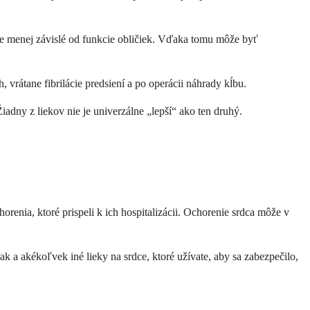
 je menej závislé od funkcie obličiek. Vďaka tomu môže byť
, vrátane fibrilácie predsiení a po operácii náhrady kĺbu.
 Žiadny z liekov nie je univerzálne „lepší“ ako ten druhý.
orenia, ktoré prispeli k ich hospitalizácii. Ochorenie srdca môže v
ak a akékoľvek iné lieky na srdce, ktoré užívate, aby sa zabezpečilo,