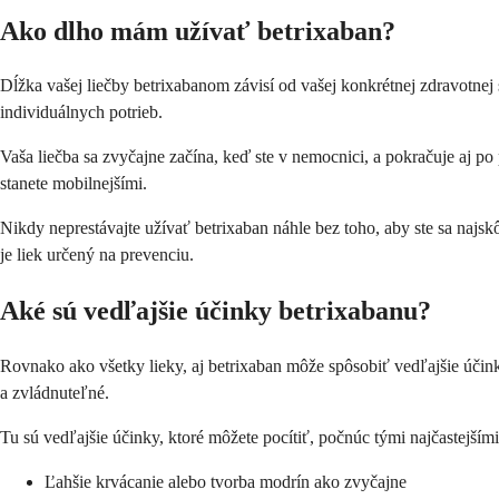
Ako dlho mám užívať betrixaban?
Dĺžka vašej liečby betrixabanom závisí od vašej konkrétnej zdravotnej 
individuálnych potrieb.
Vaša liečba sa zvyčajne začína, keď ste v nemocnici, a pokračuje aj po
stanete mobilnejšími.
Nikdy neprestávajte užívať betrixaban náhle bez toho, aby ste sa najskô
je liek určený na prevenciu.
Aké sú vedľajšie účinky betrixabanu?
Rovnako ako všetky lieky, aj betrixaban môže spôsobiť vedľajšie účink
a zvládnuteľné.
Tu sú vedľajšie účinky, ktoré môžete pocítiť, počnúc tými najčastejšími
Ľahšie krvácanie alebo tvorba modrín ako zvyčajne