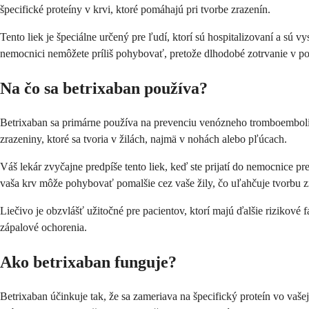
špecifické proteíny v krvi, ktoré pomáhajú pri tvorbe zrazenín.
Tento liek je špeciálne určený pre ľudí, ktorí sú hospitalizovaní a sú
nemocnici nemôžete príliš pohybovať, pretože dlhodobé zotrvanie v pok
Na čo sa betrixaban používa?
Betrixaban sa primárne používa na prevenciu venózneho tromboemboliz
zrazeniny, ktoré sa tvoria v žilách, najmä v nohách alebo pľúcach.
Váš lekár zvyčajne predpíše tento liek, keď ste prijatí do nemocnice pre
vaša krv môže pohybovať pomalšie cez vaše žily, čo uľahčuje tvorbu z
Liečivo je obzvlášť užitočné pre pacientov, ktorí majú ďalšie rizikové
zápalové ochorenia.
Ako betrixaban funguje?
Betrixaban účinkuje tak, že sa zameriava na špecifický proteín vo vaš