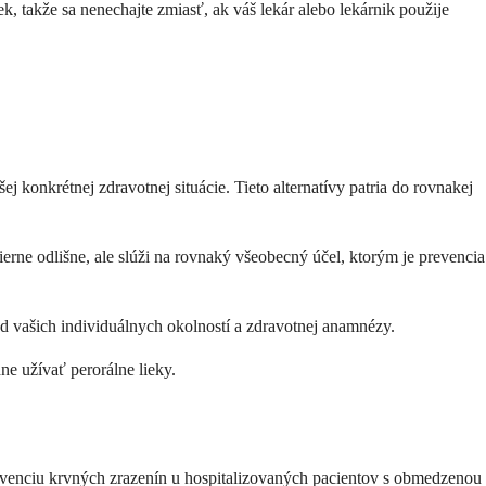
, takže sa nenechajte zmiasť, ak váš lekár alebo lekárnik použije
j konkrétnej zdravotnej situácie. Tieto alternatívy patria do rovnakej
ierne odlišne, ale slúži na rovnaký všeobecný účel, ktorým je prevencia
 od vašich individuálnych okolností a zdravotnej anamnézy.
dne užívať perorálne lieky.
 prevenciu krvných zrazenín u hospitalizovaných pacientov s obmedzenou