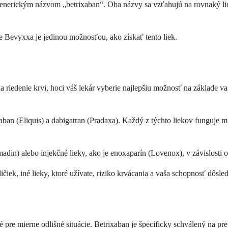
generickým názvom „betrixaban“. Oba názvy sa vzťahujú na rovnaký liek
že Bevyxxa je jedinou možnosťou, ako získať tento liek.
riedenie krvi, hoci váš lekár vyberie najlepšiu možnosť na základe vaše
aban (Eliquis) a dabigatran (Pradaxa). Každý z týchto liekov funguje m
madin) alebo injekčné lieky, ako je enoxaparín (Lovenox), v závislosti
ičiek, iné lieky, ktoré užívate, riziko krvácania a vaša schopnosť dôsle
ené pre mierne odlišné situácie. Betrixaban je špecificky schválený na