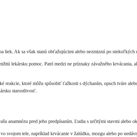
e na liek. Ak sa však stanú obťažujúcimi alebo nezmiznú po niekoľkých 
amžitú lekársku pomoc. Patrí medzi ne príznaky závažného krvácania, ak
ké reakcie, ktoré môžu spôsobiť ťažkosti s dýchaním, opuch tváre aleb
rsku starostlivosť.
ašu anamnézu pred jeho predpísaním. Ľudia s určitými stavmi alebo ok
 vo svojom tele, napríklad krvácanie v žalúdku, mozgu alebo po nedávn