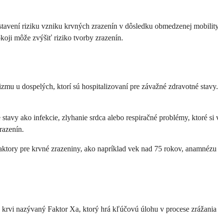
 vystavení riziku vzniku krvných zrazenín v dôsledku obmedzenej mobili
oji môže zvýšiť riziko tvorby zrazenín.
mu u dospelých, ktorí sú hospitalizovaní pre závažné zdravotné stavy
 stavy ako infekcie, zlyhanie srdca alebo respiračné problémy, ktoré si v
razenín.
 faktory pre krvné zrazeniny, ako napríklad vek nad 75 rokov, anamnézu 
ej krvi nazývaný Faktor Xa, ktorý hrá kľúčovú úlohu v procese zrážani