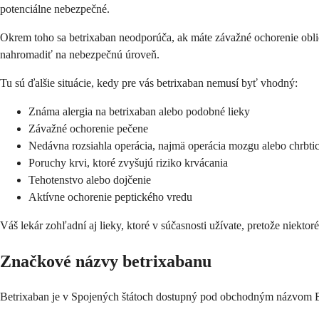
potenciálne nebezpečné.
Okrem toho sa betrixaban neodporúča, ak máte závažné ochorenie oblič
nahromadiť na nebezpečnú úroveň.
Tu sú ďalšie situácie, kedy pre vás betrixaban nemusí byť vhodný:
Známa alergia na betrixaban alebo podobné lieky
Závažné ochorenie pečene
Nedávna rozsiahla operácia, najmä operácia mozgu alebo chrbti
Poruchy krvi, ktoré zvyšujú riziko krvácania
Tehotenstvo alebo dojčenie
Aktívne ochorenie peptického vredu
Váš lekár zohľadní aj lieky, ktoré v súčasnosti užívate, pretože niekto
Značkové názvy betrixabanu
Betrixaban je v Spojených štátoch dostupný pod obchodným názvom Bevy