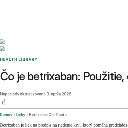
Benchmarks
Stories
FAQ
Sign up / Log in
HEALTH LIBRARY
Čo je betrixaban: Použitie,
Naposledy aktualizované
3. apríla 2026
Domov
Lieky
Betrixaban Oral Route
Betrixaban je liek na predpis na riedenie krvi, ktorý pomáha predchád