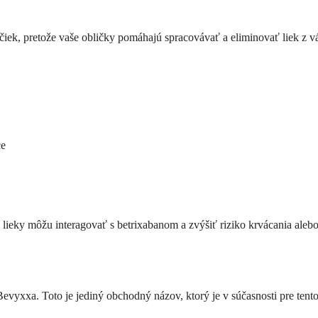
iek, pretože vaše obličky pomáhajú spracovávať a eliminovať liek z vá
ce
ré lieky môžu interagovať s betrixabanom a zvýšiť riziko krvácania aleb
xxa. Toto je jediný obchodný názov, ktorý je v súčasnosti pre tento l