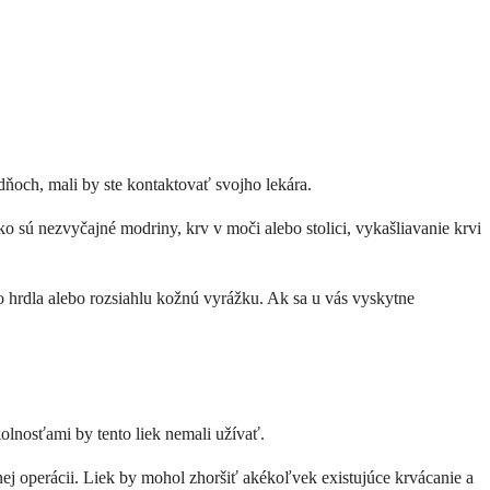
dňoch, mali by ste kontaktovať svojho lekára.
o sú nezvyčajné modriny, krv v moči alebo stolici, vykašliavanie krvi
o hrdla alebo rozsiahlu kožnú vyrážku. Ak sa u vás vyskytne
olnosťami by tento liek nemali užívať.
ej operácii. Liek by mohol zhoršiť akékoľvek existujúce krvácanie a