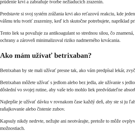
prúdenie krvi a zabraňuje tvorbe nežiaducich zrazenín.
Predstavte si svoj systém zrážania krvi ako reťazovú reakciu, kde jed
vášmu telu tvoriť zrazeniny, keď ich skutočne potrebujete, napríklad pr
Tento liek sa považuje za antikoagulant so strednou silou, čo znamená
ochrany a zároveň minimalizoval riziko nadmerného krvácania.
Ako mám užívať betrixaban?
Betrixaban by ste mali užívať presne tak, ako vám predpísal lekár, zv
Betrixaban môžete užívať s jedlom alebo bez jedla, ale užívanie s jed
dôslední vo svojej rutine, aby vaše telo mohlo liek predvídateľne abso
Najlepšie je užívať dávku v rovnakom čase každý deň, aby ste si ju ľa
raňajkovanie alebo čistenie zubov.
Kapsuly nikdy nedrvte, nežujte ani neotvárajte, pretože to môže ovply
možnostiach.