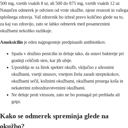
500 mg, vzetih vsakih 8 ur, ali 500 do 875 mg, vzetih vsakih 12 ur.
Natančen odmerek je odvisen od vrste okužbe, njene resnosti in vašega
splošnega zdravja. Vaš zdravnik bo izbral pravo količino glede na to,
za kaj vas zdravijo, zato se lahko odmerek med posameznimi
okužbami nekoliko razlikuje.
Amoksicilin
je eden najpogosteje predpisanih antibiotikov.
Spada v družino penicilin in deluje tako, da ustavi bakterije pri
gradnji celičnih sten, kar jih ubije.
Uporablja se za širok spekter okužb, vključno z ušesnimi
okužbami, vnetji sinusov, vnetjem žrela zaradi streptokokov,
okužbami sečil, kožnimi okužbami, okužbami prsnega koša in
nekaterimi zobozdravstvenimi okužbami.
Ne deluje proti virusom, zato ne bo pomagal pri prehladu ali
gripi.
Kako se odmerek spreminja glede na
okužbo?