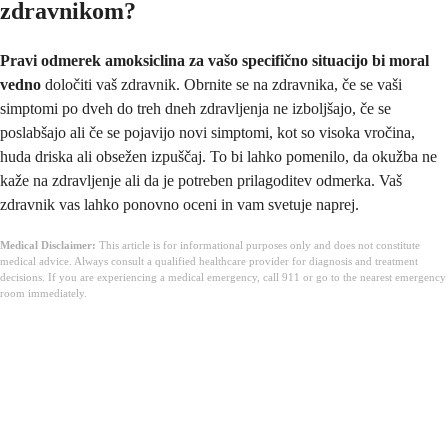
zdravnikom?
Pravi odmerek amoksiclina za vašo specifično situacijo bi moral
vedno
določiti vaš zdravnik. Obrnite se na zdravnika, če se vaši
simptomi po dveh do treh dneh zdravljenja ne izboljšajo, če se
poslabšajo ali če se pojavijo novi simptomi, kot so visoka vročina,
huda driska ali obsežen izpuščaj. To bi lahko pomenilo, da okužba ne
kaže na zdravljenje ali da je potreben prilagoditev odmerka. Vaš
zdravnik vas lahko ponovno oceni in vam svetuje naprej.
Medical Disclaimer:
This article is for informational purposes only and does not constitute
medical advice. Always consult a qualified healthcare provider for diagnosis and treatment
decisions. If you are experiencing a medical emergency, call 911 or go to the nearest emergency
room immediately.