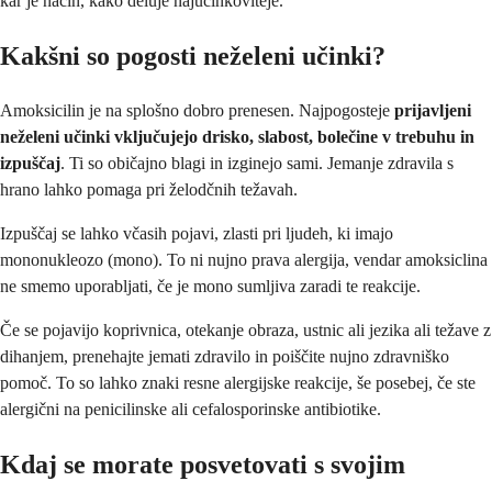
kar je način, kako deluje najučinkoviteje.
Kakšni so pogosti neželeni učinki?
Amoksicilin je na splošno dobro prenesen. Najpogosteje
prijavljeni
neželeni učinki vključujejo drisko, slabost, bolečine v trebuhu in
izpuščaj
. Ti so običajno blagi in izginejo sami. Jemanje zdravila s
hrano lahko pomaga pri želodčnih težavah.
Izpuščaj se lahko včasih pojavi, zlasti pri ljudeh, ki imajo
mononukleozo (mono). To ni nujno prava alergija, vendar amoksiclina
ne smemo uporabljati, če je mono sumljiva zaradi te reakcije.
Če se pojavijo koprivnica, otekanje obraza, ustnic ali jezika ali težave z
dihanjem, prenehajte jemati zdravilo in poiščite nujno zdravniško
pomoč. To so lahko znaki resne alergijske reakcije, še posebej, če ste
alergični na penicilinske ali cefalosporinske antibiotike.
Kdaj se morate posvetovati s svojim