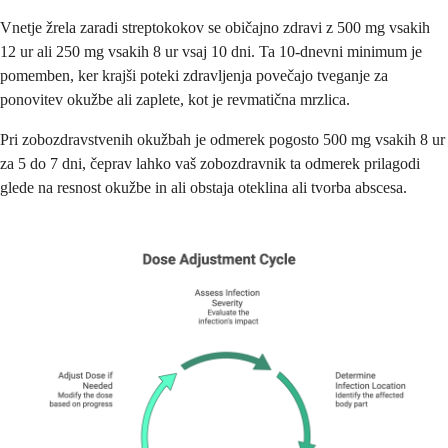
Vnetje žrela zaradi streptokokov se običajno zdravi z 500 mg vsakih
12 ur ali 250 mg vsakih 8 ur vsaj 10 dni. Ta 10-dnevni minimum je
pomemben, ker krajši poteki zdravljenja povečajo tveganje za
ponovitev okužbe ali zaplete, kot je revmatična mrzlica.
Pri zobozdravstvenih okužbah je odmerek pogosto 500 mg vsakih 8 ur
za 5 do 7 dni, čeprav lahko vaš zobozdravnik ta odmerek prilagodi
glede na resnost okužbe in ali obstaja oteklina ali tvorba abscesa.