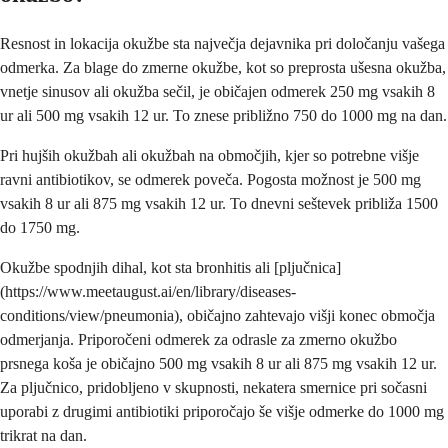
Resnost in lokacija okužbe sta največja dejavnika pri določanju vašega
odmerka. Za blage do zmerne okužbe, kot so preprosta ušesna okužba,
vnetje sinusov ali okužba sečil, je običajen odmerek 250 mg vsakih 8
ur ali 500 mg vsakih 12 ur. To znese približno 750 do 1000 mg na dan.
Pri hujših okužbah ali okužbah na območjih, kjer so potrebne višje
ravni antibiotikov, se odmerek poveča. Pogosta možnost je 500 mg
vsakih 8 ur ali 875 mg vsakih 12 ur. To dnevni seštevek približa 1500
do 1750 mg.
Okužbe spodnjih dihal, kot sta bronhitis ali [pljučnica]
(https://www.meetaugust.ai/en/library/diseases-
conditions/view/pneumonia), običajno zahtevajo višji konec območja
odmerjanja. Priporočeni odmerek za odrasle za zmerno okužbo
prsnega koša je običajno 500 mg vsakih 8 ur ali 875 mg vsakih 12 ur.
Za pljučnico, pridobljeno v skupnosti, nekatera smernice pri sočasni
uporabi z drugimi antibiotiki priporočajo še višje odmerke do 1000 mg
trikrat na dan.