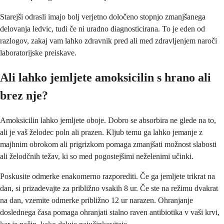
Starejši odrasli imajo bolj verjetno določeno stopnjo zmanjšanega
delovanja ledvic, tudi če ni uradno diagnosticirana. To je eden od
razlogov, zakaj vam lahko zdravnik pred ali med zdravljenjem naroči
laboratorijske preiskave.
Ali lahko jemljete amoksicilin s hrano ali
brez nje?
Amoksicilin lahko jemljete oboje. Dobro se absorbira ne glede na to,
ali je vaš želodec poln ali prazen. Kljub temu ga lahko jemanje z
majhnim obrokom ali prigrizkom pomaga zmanjšati možnost slabosti
ali želodčnih težav, ki so med pogostejšimi neželenimi učinki.
Poskusite odmerke enakomerno razporediti. Če ga jemljete trikrat na
dan, si prizadevajte za približno vsakih 8 ur. Če ste na režimu dvakrat
na dan, vzemite odmerke približno 12 ur narazen. Ohranjanje
doslednega časa pomaga ohranjati stalno raven antibiotika v vaši krvi,