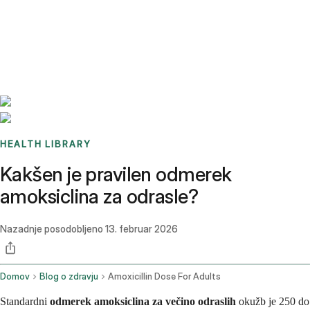
Benchmarks
Stories
FAQ
Sign up / Log in
HEALTH LIBRARY
Kakšen je pravilen odmerek
amoksiclina za odrasle?
Nazadnje posodobljeno
13. februar 2026
Domov
Blog o zdravju
Amoxicillin Dose For Adults
Standardni
odmerek amoksiclina za večino odraslih
okužb je 250 do