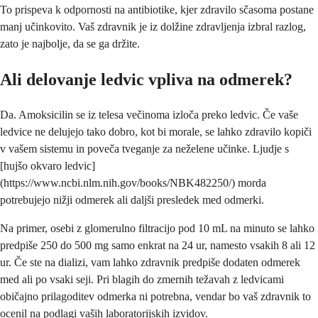
To prispeva k odpornosti na antibiotike, kjer zdravilo sčasoma postane
manj učinkovito. Vaš zdravnik je iz dolžine zdravljenja izbral razlog,
zato je najbolje, da se ga držite.
Ali delovanje ledvic vpliva na odmerek?
Da. Amoksicilin se iz telesa večinoma izloča preko ledvic. Če vaše
ledvice ne delujejo tako dobro, kot bi morale, se lahko zdravilo kopiči
v vašem sistemu in poveča tveganje za neželene učinke. Ljudje s
[hujšo okvaro ledvic]
(https://www.ncbi.nlm.nih.gov/books/NBK482250/) morda
potrebujejo nižji odmerek ali daljši presledek med odmerki.
Na primer, osebi z glomerulno filtracijo pod 10 mL na minuto se lahko
predpiše 250 do 500 mg samo enkrat na 24 ur, namesto vsakih 8 ali 12
ur. Če ste na dializi, vam lahko zdravnik predpiše dodaten odmerek
med ali po vsaki seji. Pri blagih do zmernih težavah z ledvicami
običajno prilagoditev odmerka ni potrebna, vendar bo vaš zdravnik to
ocenil na podlagi vaših laboratorijskih izvidov.