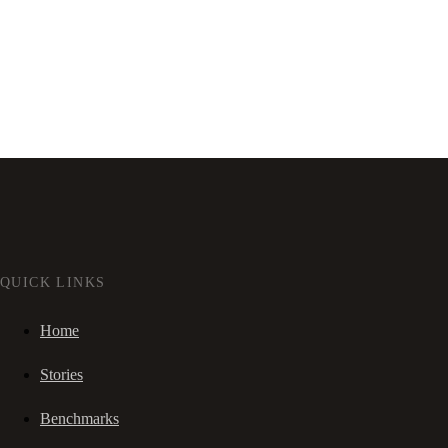
QUICK LINKS
Home
Stories
Benchmarks